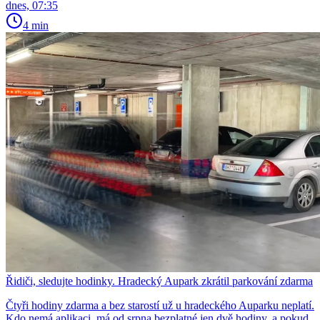
dnes, 07:35
4 min
Řidiči, sledujte hodinky. Hradecký Aupark zkrátil parkování zdarma
Čtyři hodiny zdarma a bez starostí už u hradeckého Auparku neplatí.
Kdo nemá aplikaci, má od srpna bezplatné jen dvě hodiny, a pokud