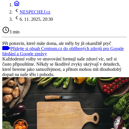
NESPECHEJ.cz
6. 11. 2025, 20:30
3 min
Pět potravin, které máte doma, ale měly by jít okamžitě pryč
Přidejte si obsah Centrum.cz do oblíbených zdrojů pro Google
hledání a Google zprávy
Každodenní volby ve stravování formují naše zdraví víc, než si
často připouštíme. Někdy se škodlivé zvyky ukrývají v detailech,
které bereme jako samozřejmost, a přitom mohou mít dlouhodobý
dopad na naše tělo i pohodu.