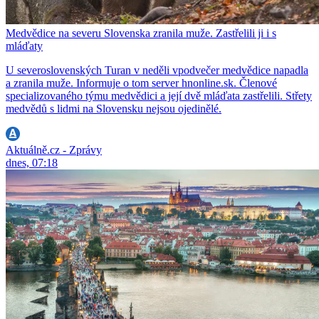
Medvědice na severu Slovenska zranila muže. Zastřelili ji i s
mláďaty
U severoslovenských Turan v neděli vpodvečer medvědice napadla
a zranila muže. Informuje o tom server hnonline.sk. Členové
specializovaného týmu medvědici a její dvě mláďata zastřelili. Střety
medvědů s lidmi na Slovensku nejsou ojedinělé.
Aktuálně.cz - Zprávy
dnes, 07:18