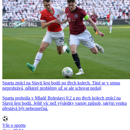
Sparta ztrácí na Slavii šest bodů po třech kolech. Titul se v srpnu
neprohrává, některé problémy už se ale schovat nedají
Sparta prohrála v Mladé Boleslavi 0:2 a po třech kolech ztrácí na
Slavii šest bodů. Ještě víc než výsledky varuje způsob, jakým venku
přestává být nebezpečná.
Vše o sportu