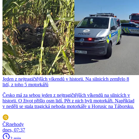
Jeden z nejtragičtějších víkendů v historii. Na silnicích zemřelo 8
lidí, z toho 5 motorkářů
Česko má za sebou jeden z nejtragičtějších víkendů na silnicích v
historii. O život přišlo osm lidí. Pět z nich byli motorkáři. Například
v neděli se stala tragická nehoda motorkáře u Horusic na Táborsku.
ČRnehody
dnes, 07:37
2 min