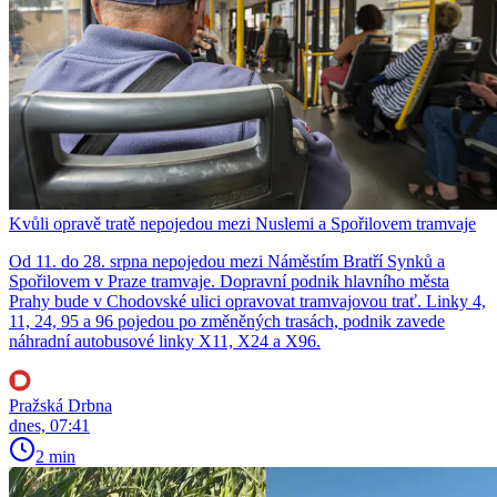
Kvůli opravě tratě nepojedou mezi Nuslemi a Spořilovem tramvaje
Od 11. do 28. srpna nepojedou mezi Náměstím Bratří Synků a
Spořilovem v Praze tramvaje. Dopravní podnik hlavního města
Prahy bude v Chodovské ulici opravovat tramvajovou trať. Linky 4,
11, 24, 95 a 96 pojedou po změněných trasách, podnik zavede
náhradní autobusové linky X11, X24 a X96.
Pražská Drbna
dnes, 07:41
2 min