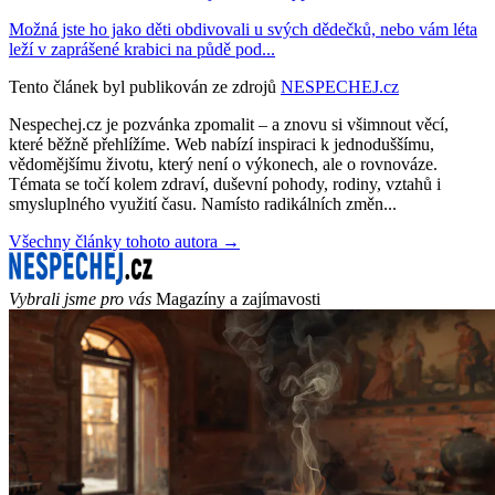
Možná jste ho jako děti obdivovali u svých dědečků, nebo vám léta
leží v zaprášené krabici na půdě pod...
Tento článek byl publikován ze zdrojů
NESPECHEJ.cz
Nespechej.cz je pozvánka zpomalit – a znovu si všimnout věcí,
které běžně přehlížíme. Web nabízí inspiraci k jednoduššímu,
vědomějšímu životu, který není o výkonech, ale o rovnováze.
Témata se točí kolem zdraví, duševní pohody, rodiny, vztahů i
smysluplného využití času. Namísto radikálních změn...
Všechny články tohoto autora →
Vybrali jsme pro vás
Magazíny a zajímavosti