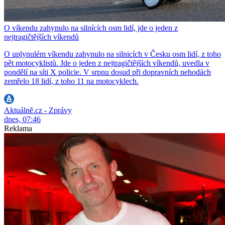
O víkendu zahynulo na silnících osm lidí, jde o jeden z
nejtragičtějších víkendů
O uplynulém víkendu zahynulo na silnicích v Česku osm lidí, z toho
pět motocyklistů. Jde o jeden z nejtragičtějších víkendů, uvedla v
pondělí na síti X policie. V srpnu dosud při dopravních nehodách
zemřelo 18 lidí, z toho 11 na motocyklech.
Aktuálně.cz - Zprávy
dnes, 07:46
Reklama