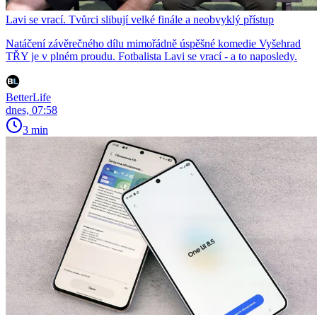
Lavi se vrací. Tvůrci slibují velké finále a neobvyklý přístup
Natáčení závěrečného dílu mimořádně úspěšné komedie Vyšehrad
TŘY je v plném proudu. Fotbalista Lavi se vrací - a to naposledy.
BetterLife
dnes, 07:58
3 min