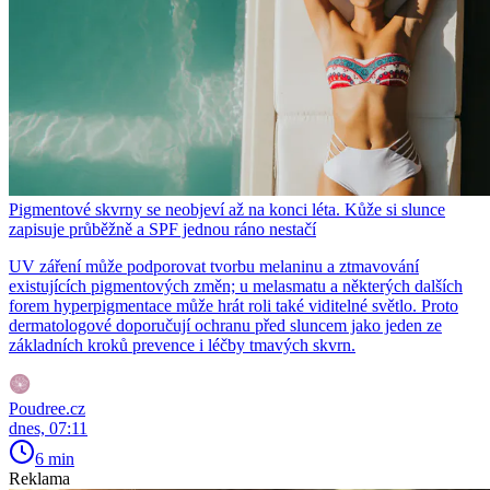
Pigmentové skvrny se neobjeví až na konci léta. Kůže si slunce
zapisuje průběžně a SPF jednou ráno nestačí
UV záření může podporovat tvorbu melaninu a ztmavování
existujících pigmentových změn; u melasmatu a některých dalších
forem hyperpigmentace může hrát roli také viditelné světlo. Proto
dermatologové doporučují ochranu před sluncem jako jeden ze
základních kroků prevence i léčby tmavých skvrn.
Poudree.cz
dnes, 07:11
6 min
Reklama