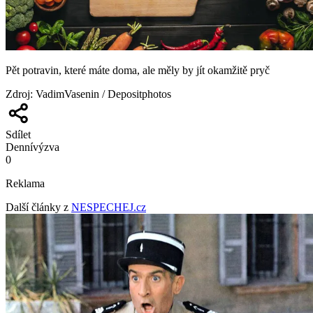
Pět potravin, které máte doma, ale měly by jít okamžitě pryč
Zdroj
:
VadimVasenin / Depositphotos
Sdílet
Denní
výzva
0
Reklama
Další články z
NESPECHEJ.cz