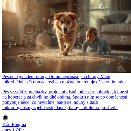
Pes není jen člen rodiny. Domů nepřináší jen chlupy. Mění
mikrobiální svět domácnosti – a možná tím trénuje dětskou imunitu
Pes se vrátí z procházky, projde předsíní, otře se o pohovku, lehne si
na koberec a za chvíli ho dítě objímá. Spolu s ním se po domácnosti
pohybuje něco, co nevidíme: bakterie, houby a další
mikroorganismy z jeho srsti, tlapek, tlamy i okolního prostředí.
Kód Enigma
dnes, 07:09