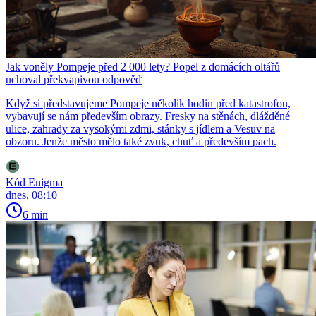
Jak voněly Pompeje před 2 000 lety? Popel z domácích oltářů
uchoval překvapivou odpověď
Když si představujeme Pompeje několik hodin před katastrofou,
vybavují se nám především obrazy. Fresky na stěnách, dlážděné
ulice, zahrady za vysokými zdmi, stánky s jídlem a Vesuv na
obzoru. Jenže město mělo také zvuk, chuť a především pach.
Kód Enigma
dnes, 08:10
6 min