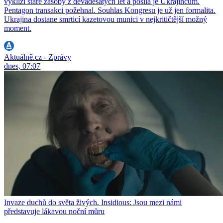
vyklízí staré zásoby z devadesátých let a posílá je Ukrajincům.
Pentagon transakci požehnal. Souhlas Kongresu je už jen formalita.
Ukrajina dostane smrticí kazetovou munici v nejkritičtější možný
moment.
Aktuálně.cz - Zprávy
dnes, 07:07
Invaze duchů do světa živých. Insidious: Jsou mezi námi
představuje lákavou noční můru