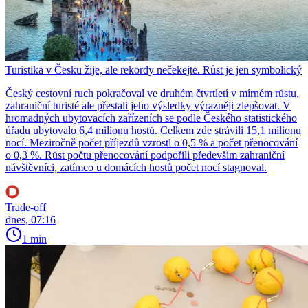
Turistika v Česku žije, ale rekordy nečekejte. Růst je jen symbolický
Český cestovní ruch pokračoval ve druhém čtvrtletí v mírném růstu,
zahraniční turisté ale přestali jeho výsledky výrazněji zlepšovat. V
hromadných ubytovacích zařízeních se podle Českého statistického
úřadu ubytovalo 6,4 milionu hostů. Celkem zde strávili 15,1 milionu
nocí. Meziročně počet příjezdů vzrostl o 0,5 % a počet přenocování
o 0,3 %. Růst počtu přenocování podpořili především zahraniční
návštěvníci, zatímco u domácích hostů počet nocí stagnoval.
Trade-off
dnes, 07:16
1 min