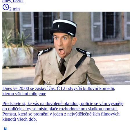
dnes, 08:02
2 min
Dnes ve 20:00 se zastaví čas: ČT2 odvysílá kultovní komedii,
kterou všichni milujeme
Představte si, že vás na dovolené okradou, policie se vám vysměje
do obličeje a vy se místo pláče rozhodnete pro sladkou pomstu.
Pomstu, která se promění v jeden z nejvýdělečnějších filmových
klenotů všech dob.