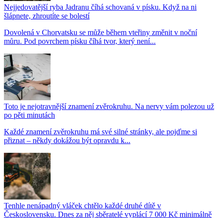
Nejjedovatější ryba Jadranu číhá schovaná v písku. Když na ni
šlápnete, zhroutíte se bolestí
Dovolená v Chorvatsku se může během vteřiny změnit v noční
můru. Pod povrchem písku číhá tvor, který není...
Toto je nejotravnější znamení zvěrokruhu. Na nervy vám polezou už
po pěti minutách
Každé znamení zvěrokruhu má své silné stránky, ale pojďme si
přiznat – někdy dokážou být opravdu k...
Tenhle nenápadný vláček chtělo každé druhé dítě v
Československu. Dnes za něj sběratelé vyplácí 7 000 Kč minimálně