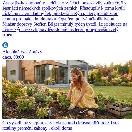
Zákaz jízdy kamionů v neděli a o svátcích pozastavily zatím čtyři z
šestnácti německých spolkových zemích. Přistoupily k tomu kvůli
nízkému stavu hladiny řek, především Rýna, který je důležitou
tepnou pro nákladní dopravu. Opatření potrvá několik týdnů.
Ministr dopravy Steffen Bilger minulý týden uvedl, že se situace na
německých řekách pravděpodobně nezlepší přinejmenším celý
srpen.
Aktuálně.cz - Zprávy
dnes, 08:00
Co vysadit už v srpnu, aby byla zahrada krásná příští rok: Tyto
rostliny promění záhony i okolí domu