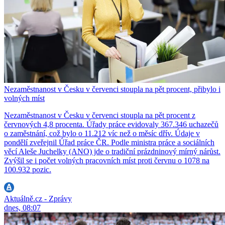
Nezaměstnanost v Česku v červenci stoupla na pět procent, přibylo i
volných míst
Nezaměstnanost v Česku v červenci stoupla na pět procent z
červnových 4,8 procenta. Úřady práce evidovaly 367.346 uchazečů
o zaměstnání, což bylo o 11.212 víc než o měsíc dřív. Údaje v
pondělí zveřejnil Úřad práce ČR. Podle ministra práce a sociálních
věcí Aleše Juchelky (ANO) jde o tradiční prázdninový mírný nárůst.
Zvýšil se i počet volných pracovních míst proti červnu o 1078 na
100.932 pozic.
Aktuálně.cz - Zprávy
dnes, 08:07