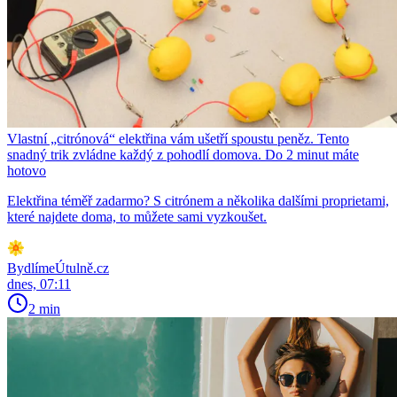
Vlastní „citrónová“ elektřina vám ušetří spoustu peněz. Tento
snadný trik zvládne každý z pohodlí domova. Do 2 minut máte
hotovo
Elektřina téměř zadarmo? S citrónem a několika dalšími proprietami,
které najdete doma, to můžete sami vyzkoušet.
BydlímeÚtulně.cz
dnes, 07:11
2 min