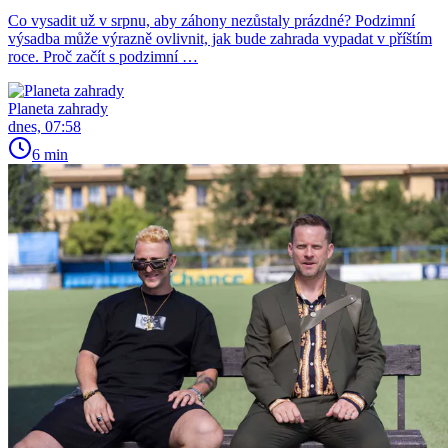
Co vysadit už v srpnu, aby záhony nezůstaly prázdné? Podzimní
výsadba může výrazně ovlivnit, jak bude zahrada vypadat v příštím
roce. Proč začít s podzimní …
Planeta zahrady
dnes, 07:58
6 min