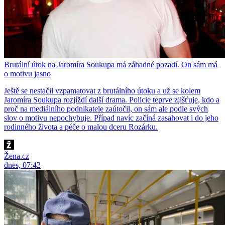
Brutální útok na Jaromíra Soukupa má záhadné pozadí. On sám má
o motivu jasno
Ještě se nestačil vzpamatovat z brutálního útoku a už se kolem
Jaromíra Soukupa rozjíždí další drama. Policie teprve zjišťuje, kdo a
proč na mediálního podnikatele zaútočil, on sám ale podle svých
slov o motivu nepochybuje. Případ navíc začíná zasahovat i do jeho
rodinného života a péče o malou dceru Rozárku.
Žena.cz
dnes, 07:42