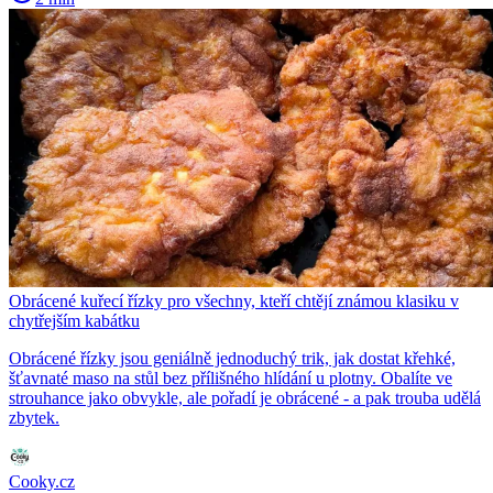
Obrácené kuřecí řízky pro všechny, kteří chtějí známou klasiku v
chytřejším kabátku
Obrácené řízky jsou geniálně jednoduchý trik, jak dostat křehké,
šťavnaté maso na stůl bez přílišného hlídání u plotny. Obalíte ve
strouhance jako obvykle, ale pořadí je obrácené - a pak trouba udělá
zbytek.
Cooky.cz