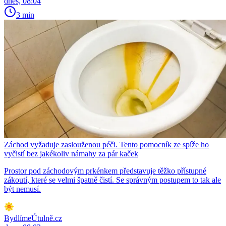
dnes, 08:04
3 min
Záchod vyžaduje zaslouženou péči. Tento pomocník ze spíže ho
vyčistí bez jakékoliv námahy za pár kaček
Prostor pod záchodovým prkénkem představuje těžko přístupné
zákoutí, které se velmi špatně čistí. Se správným postupem to tak ale
být nemusí.
BydlímeÚtulně.cz