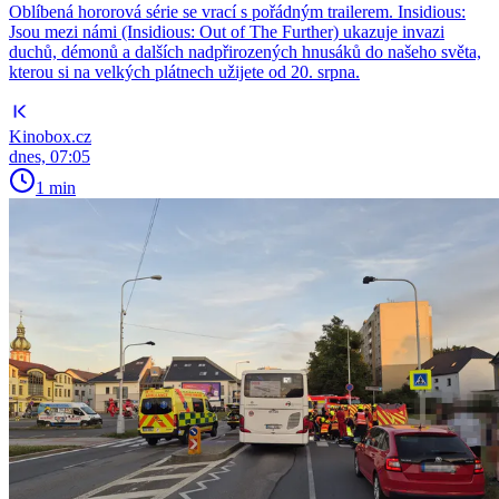
Oblíbená hororová série se vrací s pořádným trailerem. Insidious:
Jsou mezi námi (Insidious: Out of The Further) ukazuje invazi
duchů, démonů a dalších nadpřirozených hnusáků do našeho světa,
kterou si na velkých plátnech užijete od 20. srpna.
Kinobox.cz
dnes, 07:05
1 min