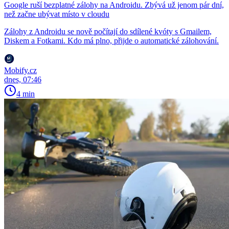
Google ruší bezplatné zálohy na Androidu. Zbývá už jenom pár dní,
než začne ubývat místo v cloudu
Zálohy z Androidu se nově počítají do sdílené kvóty s Gmailem,
Diskem a Fotkami. Kdo má plno, přijde o automatické zálohování.
Mobify.cz
dnes, 07:46
4 min