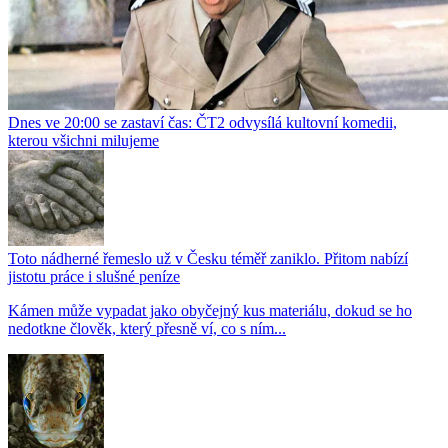
Dnes ve 20:00 se zastaví čas: ČT2 odvysílá kultovní komedii,
kterou všichni milujeme
Toto nádherné řemeslo už v Česku téměř zaniklo. Přitom nabízí
jistotu práce i slušné peníze
Kámen může vypadat jako obyčejný kus materiálu, dokud se ho
nedotkne člověk, který přesně ví, co s ním...