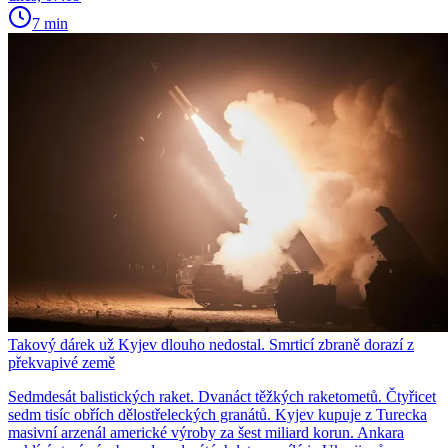
7 min
Takový dárek už Kyjev dlouho nedostal. Smrticí zbraně dorazí z
překvapivé země
Sedmdesát balistických raket. Dvanáct těžkých raketometů. Čtyřicet
sedm tisíc obřích dělostřeleckých granátů. Kyjev kupuje z Turecka
masivní arzenál americké výroby za šest miliard korun. Ankara