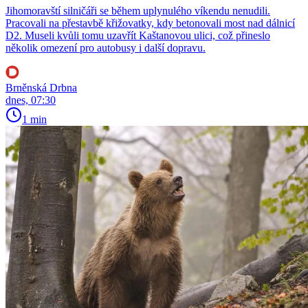
Jihomoravští silničáři se během uplynulého víkendu nenudili.
Pracovali na přestavbě křižovatky, kdy betonovali most nad dálnicí
D2. Museli kvůli tomu uzavřít Kaštanovou ulici, což přineslo
několik omezení pro autobusy i další dopravu.
Brněnská Drbna
dnes, 07:30
1 min