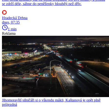
se zdrží déle, sáhne do peněženky hlouběji než dřív.
Hradecká Drbna
dnes, 07:35
1 min
Reklama
Jihomoravští silničáři si o víkendu mákli, Kaštanová je opět plně
průjezdná