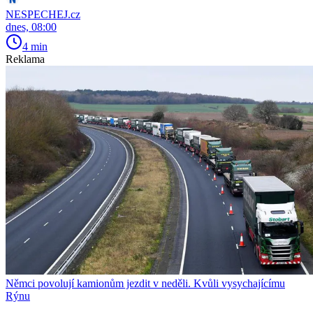
NESPECHEJ.cz
dnes, 08:00
4 min
Reklama
Němci povolují kamionům jezdit v neděli. Kvůli vysychajícímu
Rýnu