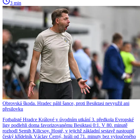
3 min
Obrovská škoda. Hradec pálil šance, proti Besiktasi nevyužil ani
přesilovku
Fotbalisté Hradce Králové v úvodním utkání 3. předkola Evropské
ligy podlehli doma favorizovanému Besiktasi 0:1. V 80. minutě
rozhodl Semih Kilicsoy. Hosté, v jejichž základní sestavě nastoupil
český křídelník Václav Černý, hráli od 71. minuty bez vyloučeného