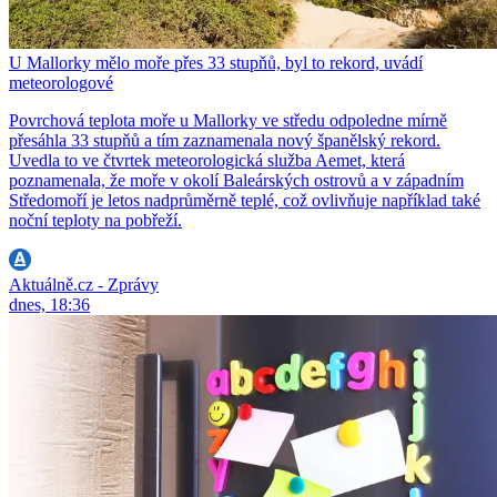
U Mallorky mělo moře přes 33 stupňů, byl to rekord, uvádí
meteorologové
Povrchová teplota moře u Mallorky ve středu odpoledne mírně
přesáhla 33 stupňů a tím zaznamenala nový španělský rekord.
Uvedla to ve čtvrtek meteorologická služba Aemet, která
poznamenala, že moře v okolí Baleárských ostrovů a v západním
Středomoří je letos nadprůměrně teplé, což ovlivňuje například také
noční teploty na pobřeží.
Aktuálně.cz - Zprávy
dnes, 18:36