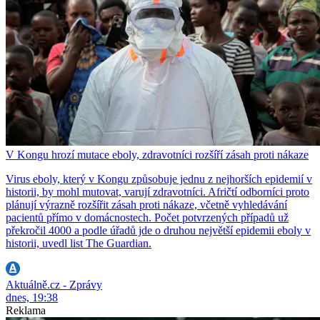
V Kongu hrozí mutace eboly, zdravotníci rozšíří zásah proti nákaze
Virus eboly, který v Kongu způsobuje jednu z nejhorších epidemií v
historii, by mohl mutovat, varují zdravotníci. Afričtí odborníci proto
plánují výrazně rozšířit zásah proti nákaze, včetně vyhledávání
pacientů přímo v domácnostech. Počet potvrzených případů už
překročil 4000 a podle úřadů jde o druhou největší epidemii eboly v
historii, uvedl list The Guardian.
Aktuálně.cz - Zprávy
dnes, 19:38
Reklama