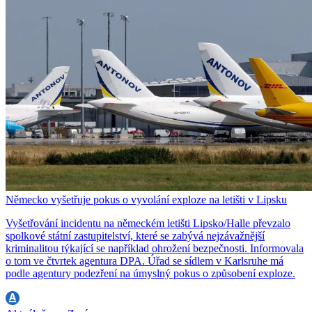
Německo vyšetřuje pokus o vyvolání exploze na letišti v Lipsku
Vyšetřování incidentu na německém letišti Lipsko/Halle převzalo
spolkové státní zastupitelství, které se zabývá nejzávažnější
kriminalitou týkající se například ohrožení bezpečnosti. Informovala
o tom ve čtvrtek agentura DPA. Úřad se sídlem v Karlsruhe má
podle agentury podezření na úmyslný pokus o způsobení exploze.