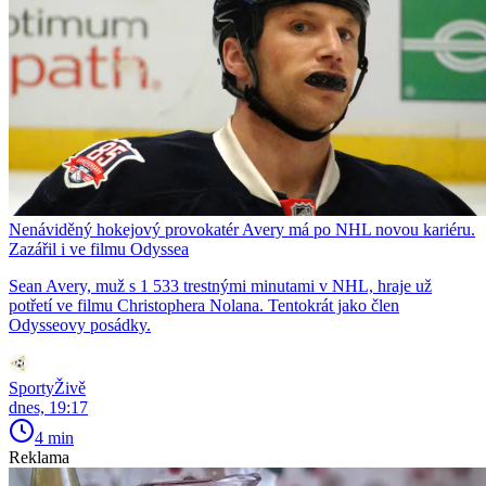
Nenáviděný hokejový provokatér Avery má po NHL novou kariéru.
Zazářil i ve filmu Odyssea
Sean Avery, muž s 1 533 trestnými minutami v NHL, hraje už
potřetí ve filmu Christophera Nolana. Tentokrát jako člen
Odysseovy posádky.
SportyŽivě
dnes, 19:17
4 min
Reklama