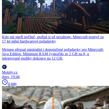
Kdo má starší počítač, možná si už nezahraje. Minecraft poprvé za
17 let mění hardwarové požadavky
Mojang přepsal minimální i doporučené požadavky pro Minecraft:
Java Edition. Minimum RAM vyskočilo ze 2 GB na 8, u
integrované grafiky dokonce na 12 GB.
Mobify.cz
dnes, 19:46
4 min