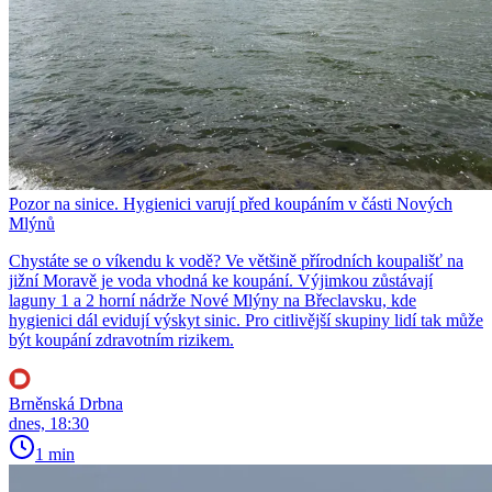
Pozor na sinice. Hygienici varují před koupáním v části Nových
Mlýnů
Chystáte se o víkendu k vodě? Ve většině přírodních koupališť na
jižní Moravě je voda vhodná ke koupání. Výjimkou zůstávají
laguny 1 a 2 horní nádrže Nové Mlýny na Břeclavsku, kde
hygienici dál evidují výskyt sinic. Pro citlivější skupiny lidí tak může
být koupání zdravotním rizikem.
Brněnská Drbna
dnes, 18:30
1 min