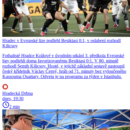
Hradec v Evropské lize podlehl Besiktasi 0:1, v oslabení rozhodl
Kilicsoy
Fotbalisté Hradce Králové v úvodním utkání 3. předkola Evropské
ligy podlehli doma favorizovanému Besiktasi 0:1. V 80. minutě
rozhodl Semih Kilicsoy. Hosté, v jejichž základní sestavě nastoupil
český křídelník Václav Černý, hráli od 71. minuty bez vyloučeného
Kassouma Ouattary. Odveta je na programu za týden v Istanbulu.
Hradecká Drbna
dnes, 19:30
2 min