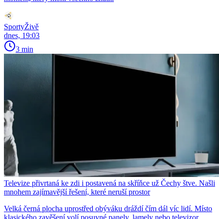
SportyŽivě
dnes, 19:03
3 min
Televize přivrtaná ke zdi i postavená na skříňce už Čechy štve. Našli
mnohem zajímavější řešení, které neruší prostor
Velká černá plocha uprostřed obýváku dráždí čím dál víc lidí. Místo
klasického zavěšení volí posuvné panely, lamely nebo televizor,