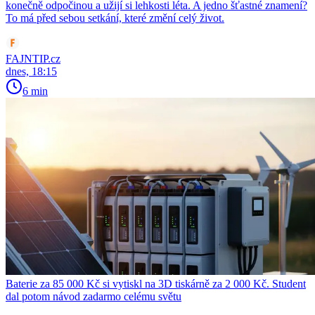
konečně odpočinou a užijí si lehkosti léta. A jedno šťastné znamení?
To má před sebou setkání, které změní celý život.
FAJNTIP.cz
dnes, 18:15
6 min
Baterie za 85 000 Kč si vytiskl na 3D tiskárně za 2 000 Kč. Student
dal potom návod zadarmo celému světu