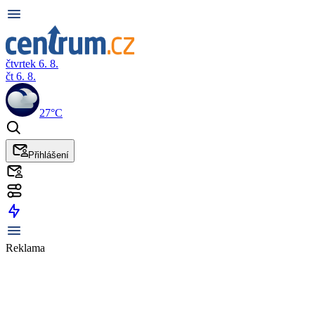
čtvrtek 6. 8.
čt 6. 8.
27°C
Přihlášení
Reklama