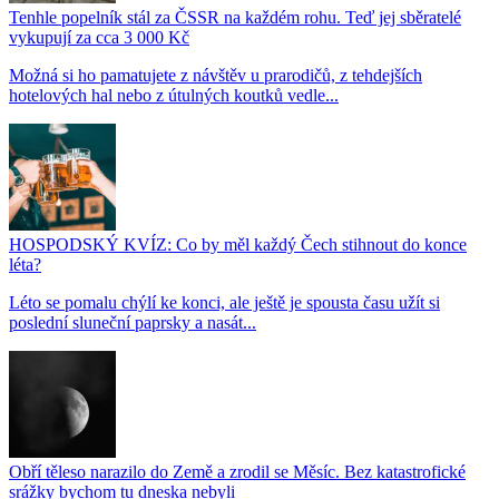
Tenhle popelník stál za ČSSR na každém rohu. Teď jej sběratelé
vykupují za cca 3 000 Kč
Možná si ho pamatujete z návštěv u prarodičů, z tehdejších
hotelových hal nebo z útulných koutků vedle...
HOSPODSKÝ KVÍZ: Co by měl každý Čech stihnout do konce
léta?
Léto se pomalu chýlí ke konci, ale ještě je spousta času užít si
poslední sluneční paprsky a nasát...
Obří těleso narazilo do Země a zrodil se Měsíc. Bez katastrofické
srážky bychom tu dneska nebyli