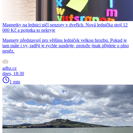
Magnetky na lednici ničí senzory v dveřích. Nová lednička stojí 12
000 Kč a pojistka to nekryje
Magnety představují pro většinu ledniček velkou hrozbu. Pokud je
tam máte i vy, raději je rychle sundejte, protože jinak přijdete o plno
peněz.
adbz.cz
dnes, 18:30
1 min