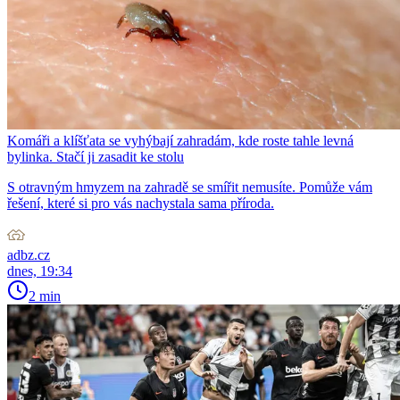
Komáři a klíšťata se vyhýbají zahradám, kde roste tahle levná
bylinka. Stačí ji zasadit ke stolu
S otravným hmyzem na zahradě se smířit nemusíte. Pomůže vám
řešení, které si pro vás nachystala sama příroda.
adbz.cz
dnes, 19:34
2 min