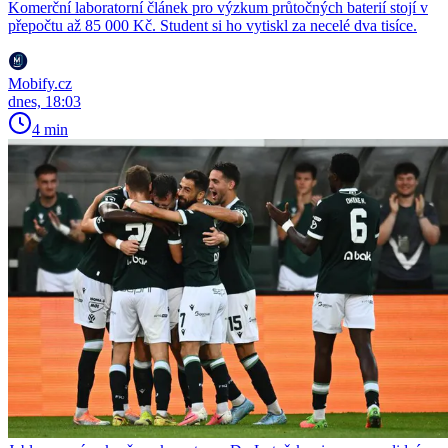
Komerční laboratorní článek pro výzkum průtočných baterií stojí v
přepočtu až 85 000 Kč. Student si ho vytiskl za necelé dva tisíce.
Mobify.cz
dnes, 18:03
4 min