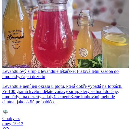
Levandulový sirup z levandule lékařské: Fialová letní zásoba do
limonády, čaje i dezertů
Levandule není jen okrasa u plotu, která dobře vypadá na fotkách.
Ze 100 gramů květů uděláte voňavý sirup, který se hodí do čaje,
limonády i na dezerty, a když se nepřežene louhování, nebude
chutnat jako skříň po babičce.
Cooky.cz
dnes, 19:12