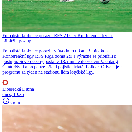
Fotbalisté Jablonce porazili RFS 2:0 a v Konferenční lize se
přiblížili postupu
Fotbalisté Jablonce porazili v úvodním utkání 3. předkola
Konferenční ligy RFS Riga doma 2:0 a výrazně se přiblížili k
postupu. Severočechy poslal v 18. minutě do vedení Vachtang
Čanturišvili a po pauze přidal pojistku Matěj Polidar. Odveta je na
programu za týden na stadionu lídra lotyšské ligy.
Liberecká Drbna
dnes, 19:35
3 min