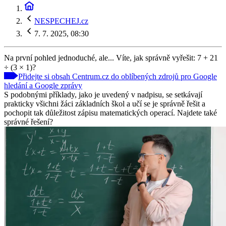
NESPECHEJ.cz
7. 7. 2025, 08:30
Na první pohled jednoduché, ale... Víte, jak správně vyřešit: 7 + 21
÷ (3 × 1)?
Přidejte si obsah Centrum.cz do oblíbených zdrojů pro Google
hledání a Google zprávy
S podobnými příklady, jako je uvedený v nadpisu, se setkávají
prakticky všichni žáci základních škol a učí se je správně řešit a
pochopit tak důležitost zápisu matematických operací. Najdete také
správné řešení?