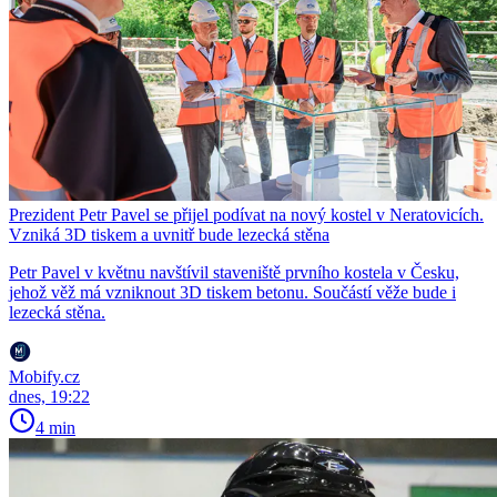
Prezident Petr Pavel se přijel podívat na nový kostel v Neratovicích.
Vzniká 3D tiskem a uvnitř bude lezecká stěna
Petr Pavel v květnu navštívil staveniště prvního kostela v Česku,
jehož věž má vzniknout 3D tiskem betonu. Součástí věže bude i
lezecká stěna.
Mobify.cz
dnes, 19:22
4 min