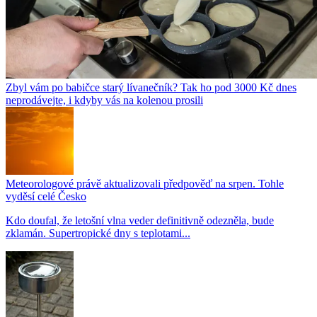
Zbyl vám po babičce starý lívanečník? Tak ho pod 3000 Kč dnes
neprodávejte, i kdyby vás na kolenou prosili
Meteorologové právě aktualizovali předpověď na srpen. Tohle
vyděsí celé Česko
Kdo doufal, že letošní vlna veder definitivně odezněla, bude
zklamán. Supertropické dny s teplotami...