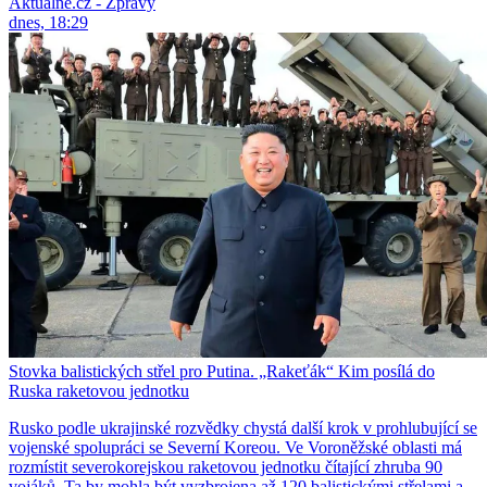
Aktuálně.cz - Zprávy
dnes, 18:29
Stovka balistických střel pro Putina. „Rakeťák“ Kim posílá do
Ruska raketovou jednotku
Rusko podle ukrajinské rozvědky chystá další krok v prohlubující se
vojenské spolupráci se Severní Koreou. Ve Voroněžské oblasti má
rozmístit severokorejskou raketovou jednotku čítající zhruba 90
vojáků. Ta by mohla být vyzbrojena až 120 balistickými střelami a