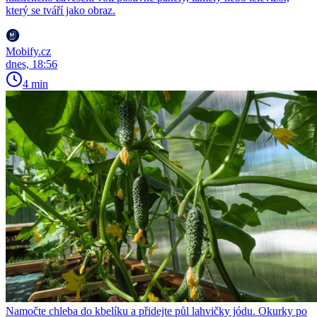
který se tváří jako obraz.
Mobify.cz
dnes, 18:56
4 min
Namočte chleba do kbelíku a přidejte půl lahvičky jódu. Okurky po