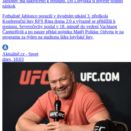
Jablonec má nakročeno k postupu. Do Lotyšska si poveze solidní
náskok
Fotbalisté Jablonce porazili v úvodním utkání 3. předkola
Konferenční ligy RFS Riga doma 2:0 a výrazně se přiblížili k
postupu. Severočechy poslal v 18. minutě do vedení Vachtang
Čanturišvili a po pauze přidal pojistku Matěj Polidar. Odveta je na
programu za týden na stadionu lídra lotyšské ligy.
Aktuálně.cz - Sport
dnes, 18:03