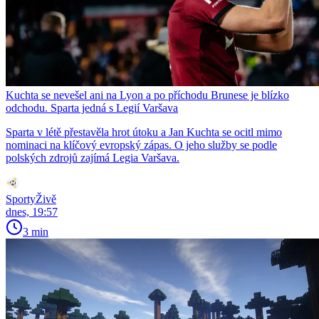
Kuchta se nevešel ani na Lyon a po příchodu Brunese je blízko
odchodu. Sparta jedná s Legií Varšava
Sparta v létě přestavěla hrot útoku a Jan Kuchta se ocitl mimo
nominaci na klíčový evropský zápas. O jeho služby se podle
polských zdrojů zajímá Legia Varšava.
SportyŽivě
dnes, 19:57
3 min