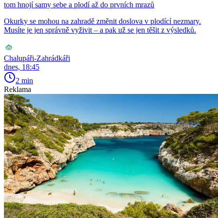
tom hnojí samy sebe a plodí až do prvních mrazů
Okurky se mohou na zahradě změnit doslova v plodící nezmary.
Musíte je jen správně vyživit – a pak už se jen těšit z výsledků.
Chalupáři-Zahrádkáři
dnes, 18:45
2 min
Reklama