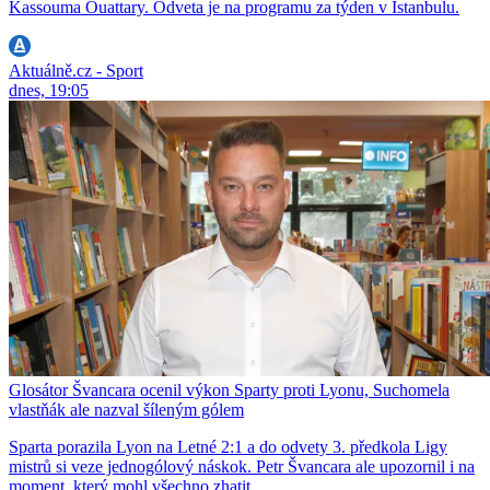
Kassouma Ouattary. Odveta je na programu za týden v Istanbulu.
Aktuálně.cz - Sport
dnes, 19:05
Glosátor Švancara ocenil výkon Sparty proti Lyonu, Suchomela
vlastňák ale nazval šíleným gólem
Sparta porazila Lyon na Letné 2:1 a do odvety 3. předkola Ligy
mistrů si veze jednogólový náskok. Petr Švancara ale upozornil i na
moment, který mohl všechno zhatit.