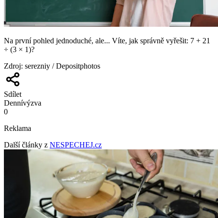
Na první pohled jednoduché, ale... Víte, jak správně vyřešit: 7 + 21
÷ (3 × 1)?
Zdroj
:
serezniy / Depositphotos
Sdílet
Denní
výzva
0
Reklama
Další články z
NESPECHEJ.cz