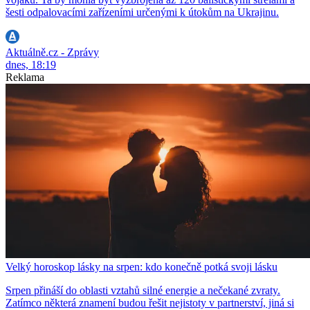
šesti odpalovacími zařízeními určenými k útokům na Ukrajinu.
Aktuálně.cz - Zprávy
dnes, 18:19
Reklama
Velký horoskop lásky na srpen: kdo konečně potká svoji lásku
Srpen přináší do oblasti vztahů silné energie a nečekané zvraty.
Zatímco některá znamení budou řešit nejistoty v partnerství, jiná si