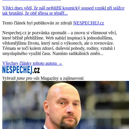
Vědci dnes vědí, že náš nejbližší kosmický soused vznikl při srážce
tak brutální, že obě tělesa se téměř...
Tento článek byl publikován ze zdrojů
NESPECHEJ.cz
Nespechej.cz je pozvánka zpomalit – a znovu si všimnout věcí,
které běžně přehlížíme. Web nabízí inspiraci k jednoduššímu,
vědomějšímu životu, který není o výkonech, ale o rovnováze.
Témata se točí kolem zdraví, duševní pohody, rodiny, vztahů i
smysluplného využití času. Namísto radikálních změn...
Všechny články tohoto autora →
Vybrali jsme pro vás
Magazíny a zajímavosti