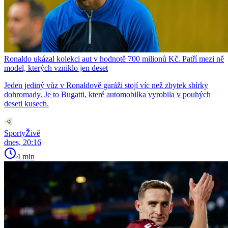
Ronaldo ukázal kolekci aut v hodnotě 700 milionů Kč. Patří mezi ně
model, kterých vzniklo jen deset
Jeden jediný vůz v Ronaldově garáži stojí víc než zbytek sbírky
dohromady. Je to Bugatti, které automobilka vyrobila v pouhých
deseti kusech.
SportyŽivě
dnes, 20:16
4 min