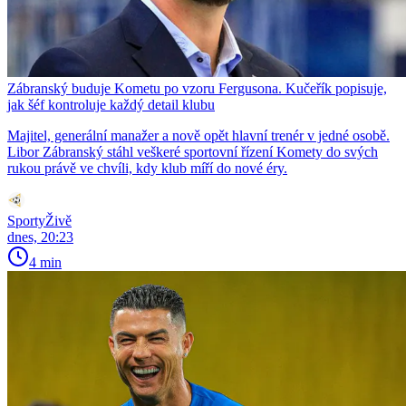
Zábranský buduje Kometu po vzoru Fergusona. Kučeřík popisuje,
jak šéf kontroluje každý detail klubu
Majitel, generální manažer a nově opět hlavní trenér v jedné osobě.
Libor Zábranský stáhl veškeré sportovní řízení Komety do svých
rukou právě ve chvíli, kdy klub míří do nové éry.
SportyŽivě
dnes, 20:23
4 min