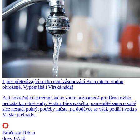
I přes přetrvávající sucho není zásobování Brna pitnou vodou
ohrožené. Vypomáhá i Vírská nádrž
Ani pokračující extrémní sucho zatím neznamená pro Brno riziko
nedostatku pitné vody. Voda z březovského prameniště sama o sobě
sice nestačí pokrýt potřeby města, na dodávce se však podílí i voda z
Vírské přehrady.
Brněnská Drbna
dnes, 07:30