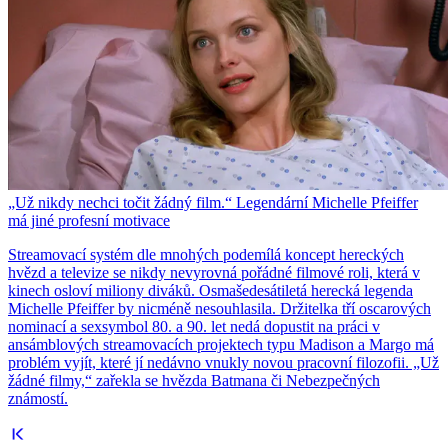
„Už nikdy nechci točit žádný film.“ Legendární Michelle Pfeiffer
má jiné profesní motivace
Streamovací systém dle mnohých podemílá koncept hereckých
hvězd a televize se nikdy nevyrovná pořádné filmové roli, která v
kinech osloví miliony diváků. Osmašedesátiletá herecká legenda
Michelle Pfeiffer by nicméně nesouhlasila. Držitelka tří oscarových
nominací a sexsymbol 80. a 90. let nedá dopustit na práci v
ansámblových streamovacích projektech typu Madison a Margo má
problém vyjít, které jí nedávno vnukly novou pracovní filozofii. „Už
žádné filmy,“ zařekla se hvězda Batmana či Nebezpečných
známostí.