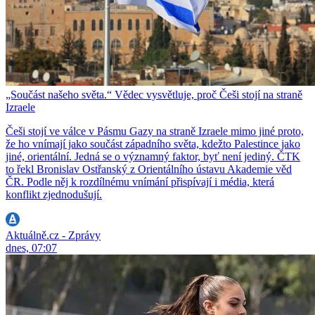
„Součást našeho světa.“ Vědec vysvětluje, proč Češi stojí na straně
Izraele
Češi stojí ve válce v Pásmu Gazy na straně Izraele mimo jiné proto,
že ho vnímají jako součást západního světa, kdežto Palestince jako
jiné, orientální. Jedná se o významný faktor, byť není jediný. ČTK
to řekl Bronislav Ostřanský z Orientálního ústavu Akademie věd
ČR. Podle něj k rozdílnému vnímání přispívají i média, která
konflikt zjednodušují.
Aktuálně.cz - Zprávy
dnes, 07:07