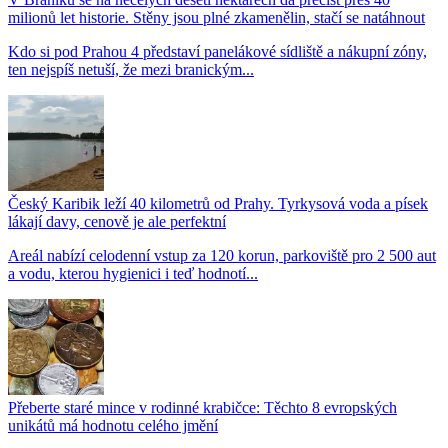
milionů let historie. Stěny jsou plné zkamenělin, stačí se natáhnout
Kdo si pod Prahou 4 představí panelákové sídliště a nákupní zóny,
ten nejspíš netuší, že mezi branickým...
Český Karibik leží 40 kilometrů od Prahy. Tyrkysová voda a písek
lákají davy, cenově je ale perfektní
Areál nabízí celodenní vstup za 120 korun, parkoviště pro 2 500 aut
a vodu, kterou hygienici i teď hodnotí...
Přeberte staré mince v rodinné krabičce: Těchto 8 evropských
unikátů má hodnotu celého jmění