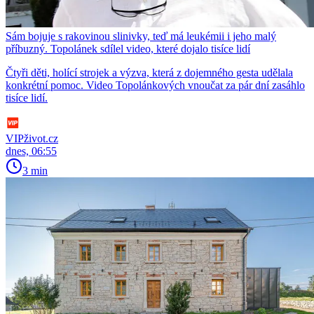
Sám bojuje s rakovinou slinivky, teď má leukémii i jeho malý
příbuzný. Topolánek sdílel video, které dojalo tisíce lidí
Čtyři děti, holící strojek a výzva, která z dojemného gesta udělala
konkrétní pomoc. Video Topolánkových vnoučat za pár dní zasáhlo
tisíce lidí.
VIPživot.cz
dnes, 06:55
3 min