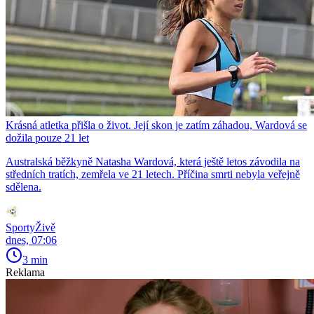
Krásná atletka přišla o život. Její skon je zatím záhadou, Wardová se
dožila pouze 21 let
Australská běžkyně Natasha Wardová, která ještě letos závodila na
středních tratích, zemřela ve 21 letech. Příčina smrti nebyla veřejně
sdělena.
SportyŽivě
dnes, 07:06
3 min
Reklama