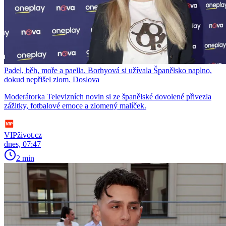
Padel, běh, moře a paella. Borhyová si užívala Španělsko naplno,
dokud nepřišel zlom. Doslova
Moderátorka Televizních novin si ze španělské dovolené přivezla
zážitky, fotbalové emoce a zlomený malíček.
VIPživot.cz
dnes, 07:47
2 min