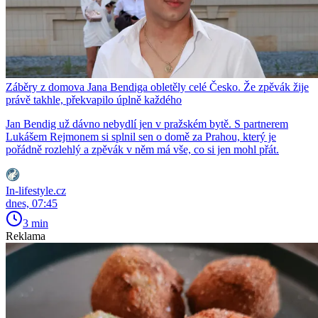
Záběry z domova Jana Bendiga obletěly celé Česko. Že zpěvák žije
právě takhle, překvapilo úplně každého
Jan Bendig už dávno nebydlí jen v pražském bytě. S partnerem
Lukášem Rejmonem si splnil sen o domě za Prahou, který je
pořádně rozlehlý a zpěvák v něm má vše, co si jen mohl přát.
In-lifestyle.cz
dnes, 07:45
3 min
Reklama