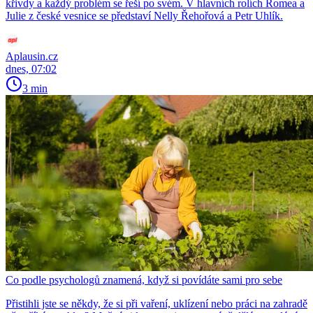
křivdy a každý problém se řeší po svém. V hlavních rolích Romea a
Julie z české vesnice se představí Nelly Řehořová a Petr Uhlík.
Aplausin.cz
dnes, 07:02
3 min
Co podle psychologů znamená, když si povídáte sami pro sebe
Přistihli jste se někdy, že si při vaření, uklízení nebo práci na zahradě