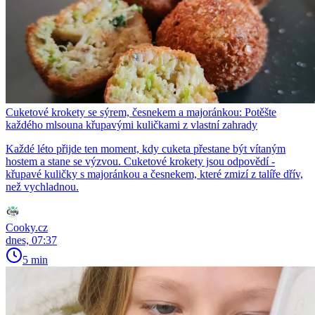
Cuketové krokety se sýrem, česnekem a majoránkou: Potěšte
každého mlsouna křupavými kuličkami z vlastní zahrady
Každé léto přijde ten moment, kdy cuketa přestane být vítaným
hostem a stane se výzvou. Cuketové krokety jsou odpovědí -
křupavé kuličky s majoránkou a česnekem, které zmizí z talíře dřív,
než vychladnou.
Cooky.cz
dnes, 07:37
5 min