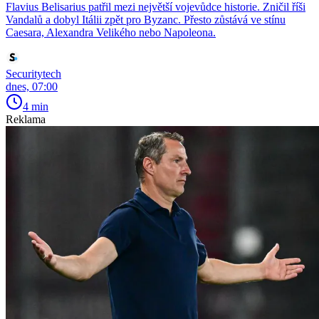
Flavius Belisarius patřil mezi největší vojevůdce historie. Zničil říši
Vandalů a dobyl Itálii zpět pro Byzanc. Přesto zůstává ve stínu
Caesara, Alexandra Velikého nebo Napoleona.
Securitytech
dnes, 07:00
4 min
Reklama