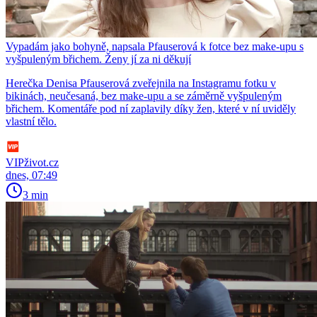
Vypadám jako bohyně, napsala Pfauserová k fotce bez make-upu s
vyšpuleným břichem. Ženy jí za ni děkují
Herečka Denisa Pfauserová zveřejnila na Instagramu fotku v
bikinách, neučesaná, bez make-upu a se záměrně vyšpuleným
břichem. Komentáře pod ní zaplavily díky žen, které v ní uviděly
vlastní tělo.
VIPživot.cz
dnes, 07:49
3 min