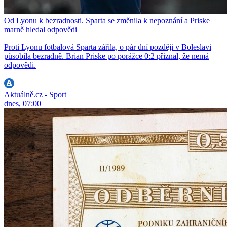
Od Lyonu k bezradnosti. Sparta se změnila k nepoznání a Priske
marně hledal odpovědi
Proti Lyonu fotbalová Sparta zářila, o pár dní později v Boleslavi
působila bezradně. Brian Priske po porážce 0:2 přiznal, že nemá
odpovědi.
Aktuálně.cz - Sport
dnes, 07:00