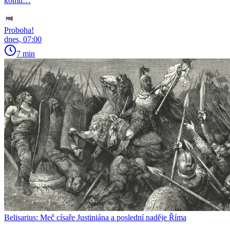
komu…
Proboha!
dnes, 07:00
7 min
Belisarius: Meč císaře Justiniána a poslední naděje Říma