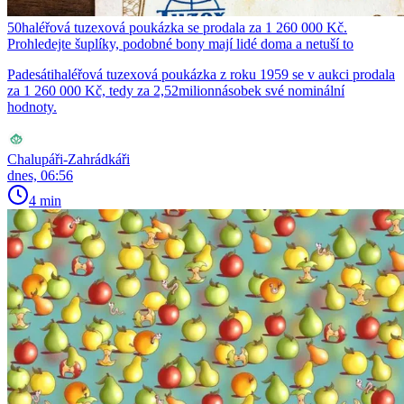
50haléřová tuzexová poukázka se prodala za 1 260 000 Kč.
Prohledejte šuplíky, podobné bony mají lidé doma a netuší to
Padesátihaléřová tuzexová poukázka z roku 1959 se v aukci prodala
za 1 260 000 Kč, tedy za 2,52milionnásobek své nominální
hodnoty.
Chalupáři-Zahrádkáři
dnes, 06:56
4 min