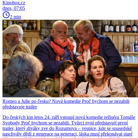
Kinobox.cz
dnes, 07:05
2 min
Romeo a Julie po česku? Nová komedie Proč bychom se nezabili
představuje trailer
Do českých kin letos 24. září vstoupí nová komedie režiséra Tomáše
Svobody Proč bychom se nezabili. Tvůrci nyní představují první
trailer, který diváky zve do Rozumova – vesnice, kde se sousedské
naschvály dědí z generace na generaci, láska musí překonávat staré