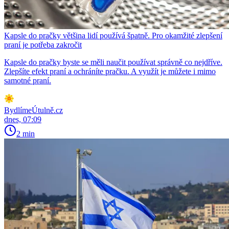
Kapsle do pračky většina lidí používá špatně. Pro okamžité zlepšení
praní je potřeba zakročit
Kapsle do pračky byste se měli naučit používat správně co nejdříve.
Zlepšíte efekt praní a ochráníte pračku. A využít je můžete i mimo
samotné praní.
BydlímeÚtulně.cz
dnes, 07:09
2 min