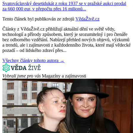
Svatováclavský desetidukát z roku 1937 se v pražské aukci prodal
za 660 000 eur, v přepočtu přes 16 milionů...
Tento článek byl publikován ze zdrojů
VědaŽivě.cz
Články z VědaŽivě.cz přibližují aktuální dění ve světě vědy,
technologií a přírody způsobem, který je srozumitelný i pro čtenáře
bez odborného vzdělání. Nabízejí přehled nových objevů, výzkumů
a trendů, ale i zajímavosti z každodenního života, které mají vědecké
pozadí – od lidského zdraví přes...
Všechny články tohoto autora →
Vybrali jsme pro vás
Magazíny a zajímavosti