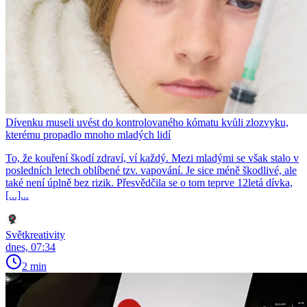
Dívenku museli uvést do kontrolovaného kómatu kvůli zlozvyku,
kterému propadlo mnoho mladých lidí
To, že kouření škodí zdraví, ví každý. Mezi mladými se však stalo v
posledních letech oblíbené tzv. vapování. Je sice méně škodlivé, ale
také není úplně bez rizik. Přesvědčila se o tom teprve 12letá dívka,
[...]...
Světkreativity
dnes, 07:34
2 min