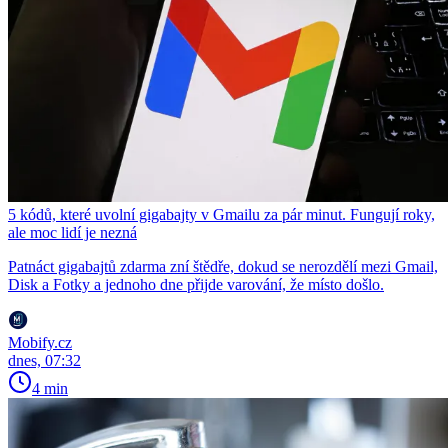
5 kódů, které uvolní gigabajty v Gmailu za pár minut. Fungují roky,
ale moc lidí je nezná
Patnáct gigabajtů zdarma zní štědře, dokud se nerozdělí mezi Gmail,
Disk a Fotky a jednoho dne přijde varování, že místo došlo.
Mobify.cz
dnes, 07:32
4 min