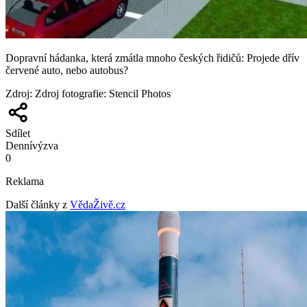
Dopravní hádanka, která zmátla mnoho českých řidičů: Projede dřív
červené auto, nebo autobus?
Zdroj
:
Zdroj fotografie: Stencil Photos
Sdílet
Denní
výzva
0
Reklama
Další články z
VědaŽivě.cz