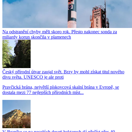
Na odstranění chyby měli skoro rok. Přesto nakonec sonda za
miliardy korun skončila v plamenech
Český přírodní útvar zaujal svět. Brzy by mohl získat titul nového
divu světa. UNESCO je ale proti
Pravčická brána, největší pískovcová skalní brána v Evropě, se
dostala mezi 77 nejlepších přírodních míst...
V Braníku se na necelých deseti hektarech dá přečíst přes 40