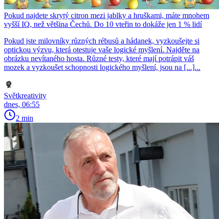
Pokud najdete skrytý citron mezi jablky a hruškami, máte mnohem
vyšší IQ, než většina Čechů. Do 10 vteřin to dokáže jen 1 % lidí
Pokud jste milovníky různých rébusů a hádanek, vyzkoušejte si
optickou výzvu, která otestuje vaše logické myšlení. Najděte na
obrázku nevítaného hosta. Různé testy, které mají potrápit váš
mozek a vyzkoušet schopnosti logického myšlení, jsou na [...]...
Světkreativity
dnes, 06:55
2 min