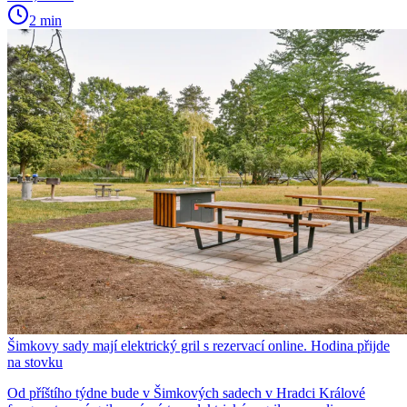
2 min
Šimkovy sady mají elektrický gril s rezervací online. Hodina přijde
na stovku
Od příštího týdne bude v Šimkových sadech v Hradci Králové