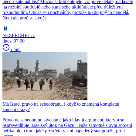
něco říkáte nahlas? Možná si komentujete, co právě děláte, nadáváte
na rozbitý spotřebič nebo sami sebe uklidňujete před důležitým
rozhodnutím. Občas se i pochválíte, protože nikdo jiný to neudělá.
Není ale proč se stydět.
NESPECHEJ.cz
dnes, 07:00
5 min
Má Izrael právo na sebeobranu, i když to znamená kompletní
zničení Gazy?
Právo na sebeobranu slýcháme jako hlavní argument, kterým se
ospravedlňuje izraelský útok na Gazu. Jenže samotné slovní spojení
neříká nic o tom, jaké prostředky smí napadený stát použít, proti