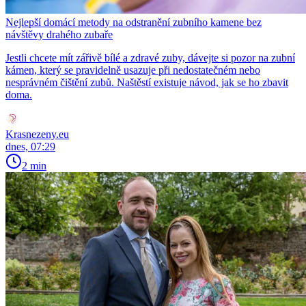
Nejlepší domácí metody na odstranění zubního kamene bez
návštěvy drahého zubaře
Jestli chcete mít zářivě bílé a zdravé zuby, dávejte si pozor na zubní
kámen, který se pravidelně usazuje při nedostatečném nebo
nesprávném čištění zubů. Naštěstí existuje návod, jak se ho zbavit
doma.
Krasnezeny.eu
dnes, 07:29
2 min