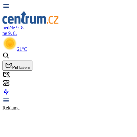
neděle 9. 8.
ne 9. 8.
21°C
Přihlášení
Reklama