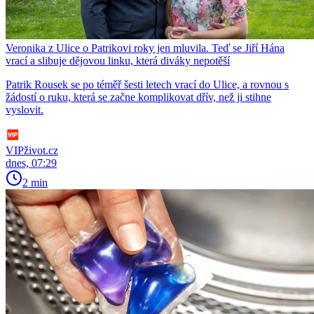
Veronika z Ulice o Patrikovi roky jen mluvila. Teď se Jiří Hána
vrací a slibuje dějovou linku, která diváky nepotěší
Patrik Rousek se po téměř šesti letech vrací do Ulice, a rovnou s
žádostí o ruku, která se začne komplikovat dřív, než ji stihne
vyslovit.
VIPživot.cz
dnes, 07:29
2 min