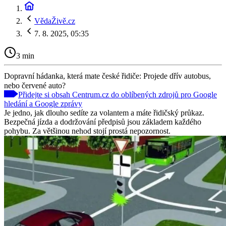
VědaŽivě.cz
7. 8. 2025, 05:35
3 min
Dopravní hádanka, která mate české řidiče: Projede dřív autobus,
nebo červené auto?
Přidejte si obsah Centrum.cz do oblíbených zdrojů pro Google
hledání a Google zprávy
Je jedno, jak dlouho sedíte za volantem a máte řidičský průkaz.
Bezpečná jízda a dodržování předpisů jsou základem každého
pohybu. Za většinou nehod stojí prostá nepozornost.