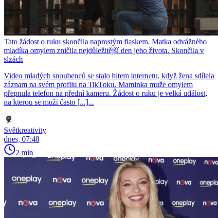
Tato žádost o ruku skončila naprostým fiaskem. Matka odvážného
mladíka omylem zničila nejdůležitější den jeho života. Skončila v
slzách
Video mladých snoubenců se stalo hitem internetu, když žena sdílela
záznam na svém profilu na TikToku. Maminka muže omylem
přepnula telefon na přední kameru. Žádost o ruku je velká událost,
na kterou se muži často [...]...
Světkreativity
dnes, 07:48
2 min