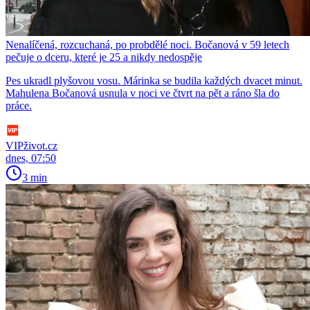
Nenalíčená, rozcuchaná, po probdělé noci. Bočanová v 59 letech
pečuje o dceru, které je 25 a nikdy nedospěje
Pes ukradl plyšovou vosu. Márinka se budila každých dvacet minut.
Mahulena Bočanová usnula v noci ve čtvrt na pět a ráno šla do
práce.
VIPživot.cz
dnes, 07:50
3 min