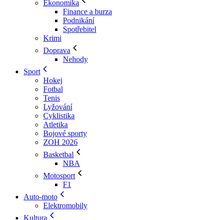
Ekonomika
Finance a burza
Podnikání
Spotřebitel
Krimi
Doprava
Nehody
Sport
Hokej
Fotbal
Tenis
Lyžování
Cyklistika
Atletika
Bojové sporty
ZOH 2026
Basketbal
NBA
Motosport
F1
Auto-moto
Elektromobily
Kultura