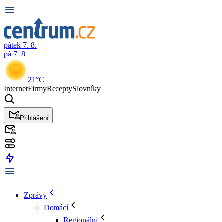
pátek 7. 8.
pá 7. 8.
21°C
Internet
Firmy
Recepty
Slovníky
Přihlášení
Zprávy
Domácí
Regionální