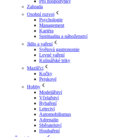
Pro hospodyňky
Zahrada
Osobní rozvoj
Psychologie
Management
Kariéra
Spiritualita a náboženství
Jídlo a vaření
Světová gastronomie
Levné vaření
Kulinářské triky
Mazlíčci
Kočky
Pejskové
Hobby
Modelářství
Včelařství
Rybaření
Letectví
Automobilismus
Adrenalin
Sběratelství
Houbaření