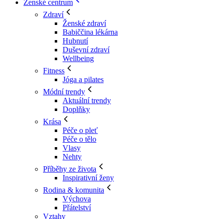
Ženské centrum
Zdraví
Ženské zdraví
Babiččina lékárna
Hubnutí
Duševní zdraví
Wellbeing
Fitness
Jóga a pilates
Módní trendy
Aktuální trendy
Doplňky
Krása
Péče o pleť
Péče o tělo
Vlasy
Nehty
Příběhy ze života
Inspirativní ženy
Rodina & komunita
Výchova
Přátelství
Vztahy