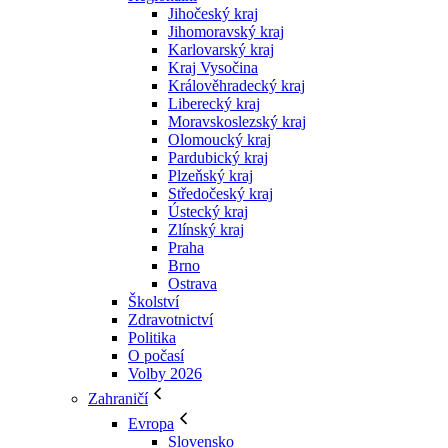
Jihočeský kraj
Jihomoravský kraj
Karlovarský kraj
Kraj Vysočina
Králověhradecký kraj
Liberecký kraj
Moravskoslezský kraj
Olomoucký kraj
Pardubický kraj
Plzeňský kraj
Středočeský kraj
Ústecký kraj
Zlínský kraj
Praha
Brno
Ostrava
Školství
Zdravotnictví
Politika
O počasí
Volby 2026
Zahraničí
Evropa
Slovensko