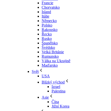
Francie
Chorvatsko
Island
Itálie
Německo
Polsko
Rakousko
Řecko
Rusko
Španělsko
Švédsko
Velká Británie
Rumunsko
Válka na Ukrajině
Maďarsko
Svět
USA
Blízký východ
Izrael
Palestina
Asie
Čína
Jižní Korea