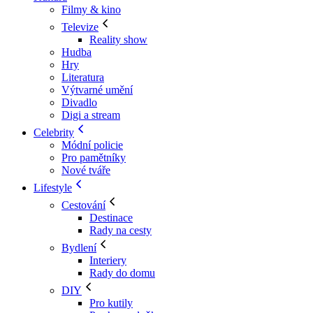
Filmy & kino
Televize
Reality show
Hudba
Hry
Literatura
Výtvarné umění
Divadlo
Digi a stream
Celebrity
Módní policie
Pro pamětníky
Nové tváře
Lifestyle
Cestování
Destinace
Rady na cesty
Bydlení
Interiery
Rady do domu
DIY
Pro kutily