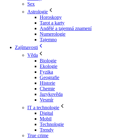
Sex
Astrologie
Horoskopy
Tarot a karty
Andělé a tajemná znamení
Numerologie
Tajemno
Zajímavosti
Věda
Biologie
Ekologie
Fyzika
Geografie
Historie
Chemie
Jazykověda
Vesmír
IT a technologie
Digital
Mobil
Technologie
Trendy
True crime