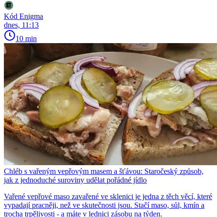
Kód Enigma
dnes, 11:13
10 min
Chléb s vařeným vepřovým masem a šťávou: Staročeský způsob,
jak z jednoduché suroviny udělat pořádné jídlo
Vařené vepřové maso zavařené ve sklenici je jedna z těch věcí, které
vypadají pracněji, než ve skutečnosti jsou. Stačí maso, sůl, kmín a
trocha trpělivosti - a máte v lednici zásobu na týden.