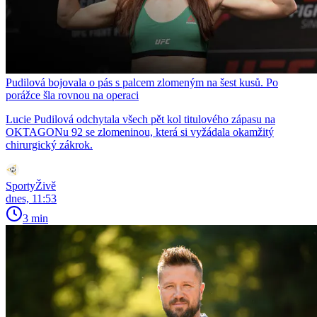
Pudilová bojovala o pás s palcem zlomeným na šest kusů. Po
porážce šla rovnou na operaci
Lucie Pudilová odchytala všech pět kol titulového zápasu na
OKTAGONu 92 se zlomeninou, která si vyžádala okamžitý
chirurgický zákrok.
SportyŽivě
dnes, 11:53
3 min