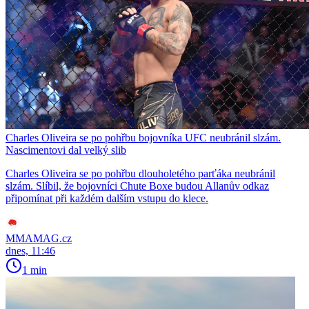
Charles Oliveira se po pohřbu bojovníka UFC neubránil slzám.
Nascimentovi dal velký slib
Charles Oliveira se po pohřbu dlouholetého parťáka neubránil
slzám. Slíbil, že bojovníci Chute Boxe budou Allanův odkaz
připomínat při každém dalším vstupu do klece.
MMAMAG.cz
dnes, 11:46
1 min