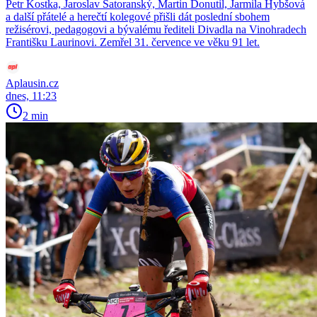
Petr Kostka, Jaroslav Satoranský, Martin Donutil, Jarmila Hybšová
a další přátelé a herečtí kolegové přišli dát poslední sbohem
režisérovi, pedagogovi a bývalému řediteli Divadla na Vinohradech
Františku Laurinovi. Zemřel 31. července ve věku 91 let.
Aplausin.cz
dnes, 11:23
2 min