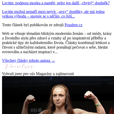
Lecitin: podpora mozku a paměti, nebo jen další „chytrý“ doplněk?
Lecitin možná nepatří mezi nejvíc „sexy“ doplňky, ale má jednu
velkou výhodu – spojuje se s něčím, co řeší...
Tento článek byl publikován ze zdrojů
Poudree.cz
Web se věnuje tématům blízkým moderním ženám – od módy, krásy
a životního stylu přes zdraví a vztahy až po inspirativní příběhy a
praktické tipy do každodenního života. Články kombinují lehkost a
čtivost s užitečnými radami, které pomáhají pečovat o sebe, hledat
rovnováhu a nacházet inspiraci v...
Všechny články tohoto autora →
Vybrali jsme pro vás
Magazíny a zajímavosti