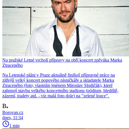
Na pražské Letné vrcholí přípravy na obří koncert zpěváka Marka
Ztraceného
Na Letenské pláni v Praze aktuálně finišují přípravné práce na
zítřejší velký koncert popového písničkáře a skladatele Marka
Ztraceného (foto; vlastním jménem Miroslav Slodičák), které
zahrnují stavbu velkého koncertního stadionu (pódium, hlediště,
zázemí, toalety atd. - viz malá foto dole) na "zelené louce".
Borovan.cz
dnes, 11:34
1 min