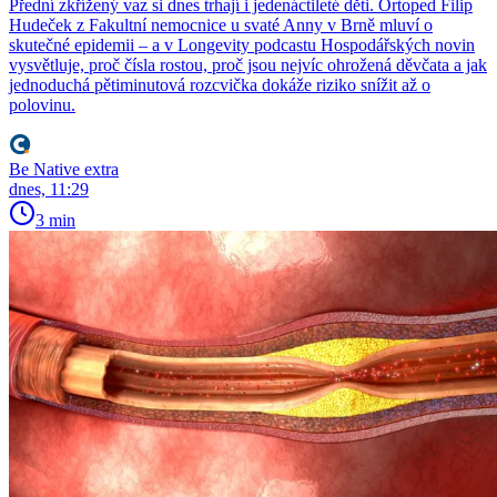
Přední zkřížený vaz si dnes trhají i jedenáctileté děti. Ortoped Filip
Hudeček z Fakultní nemocnice u svaté Anny v Brně mluví o
skutečné epidemii – a v Longevity podcastu Hospodářských novin
vysvětluje, proč čísla rostou, proč jsou nejvíc ohrožená děvčata a jak
jednoduchá pětiminutová rozcvička dokáže riziko snížit až o
polovinu.
Be Native extra
dnes, 11:29
3 min