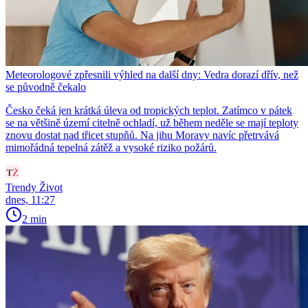
Meteorologové zpřesnili výhled na další dny: Vedra dorazí dřív, než
se původně čekalo
Česko čeká jen krátká úleva od tropických teplot. Zatímco v pátek
se na většině území citelně ochladí, už během neděle se mají teploty
znovu dostat nad třicet stupňů. Na jihu Moravy navíc přetrvává
mimořádná tepelná zátěž a vysoké riziko požárů.
Trendy Život
dnes, 11:27
2 min