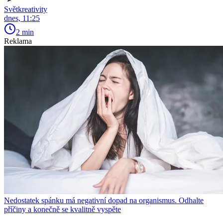
Světkreativity
dnes, 11:25
2 min
Reklama
Nedostatek spánku má negativní dopad na organismus. Odhalte
příčiny a konečně se kvalitně vyspěte