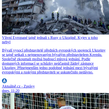
Vlivní Evropané tajně jednali s Rusy o Ukrajině. Kyjev u toho
nebyl
Bývalí vysocí představitelé předních evropských spojenců Ukrajiny
se tajně setkali s nejmenovaným bývalým představitelem Kremlu.
Společně zkoumali možná budoucí mírová jednání. Podle
dostupných informací se schůzky neúčastnil žádný zástupce
Ukrajiny. Přinejmenším jedno podobné jednání mezi bývalými
evropskými a ruskými představiteli se uskutečnilo nedávno.
Aktuálně.cz - Zprávy
dnes, 11:20