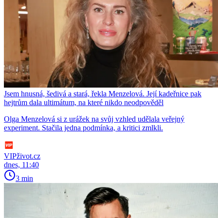
Jsem hnusná, šedivá a stará, řekla Menzelová. Její kadeřnice pak
hejtrům dala ultimátum, na které nikdo neodpověděl
Olga Menzelová si z urážek na svůj vzhled udělala veřejný
experiment. Stačila jedna podmínka, a kritici zmlkli.
VIPživot.cz
dnes, 11:40
3 min