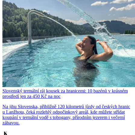
Slovenský termální ráj kousek za hranicemi: 10 bazénů v krásném
prostředí jen za 450 Kč na noc
Na jihu Slovenska, přibližně 120 kilometrů jízdy od českých hranic
u Lanžhota, čeká rozlehlý odpočinkový areál, kde můžete střídat
koupání v termální vodě s tobogany, přírodním jezerem i večerní
zábavou.