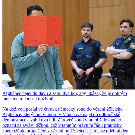
Afghánec najel do davu a zabil dva lidi, aby ukázal, že je dobrým
muslimem. Dostal doživotí
Na doživotí poslal ve čtvrtek německý soud do vězení 25letého
Afghánce, který loni v únoru v Mnichově najel do odborářské
demonstrace a zabil dva lidi. Zároveň soud vinu obžalovaného
označil za zvlášť těžkou, což v tamním právním řádu prakticky
znemožňuje propuštění z vězení po 15 letech. Útok se odehrál den