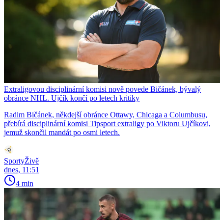
Extraligovou disciplinární komisi nově povede Bičánek, bývalý
obránce NHL. Ujčík končí po letech kritiky
Radim Bičánek, někdejší obránce Ottawy, Chicaga a Columbusu,
přebírá disciplinární komisi Tipsport extraligy po Viktoru Ujčíkovi,
jemuž skončil mandát po osmi letech.
SportyŽivě
dnes, 11:51
4 min