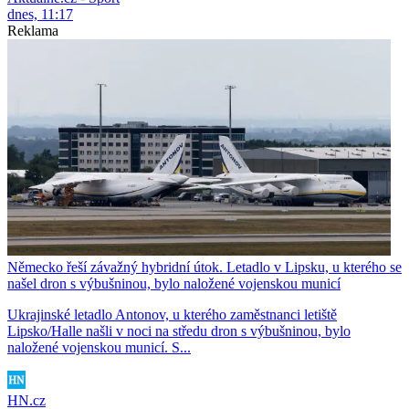
dnes, 11:17
Reklama
Německo řeší závažný hybridní útok. Letadlo v Lipsku, u kterého se
našel dron s výbušninou, bylo naložené vojenskou municí
Ukrajinské letadlo Antonov, u kterého zaměstnanci letiště
Lipsko/Halle našli v noci na středu dron s výbušninou, bylo
naložené vojenskou municí. S...
HN.cz