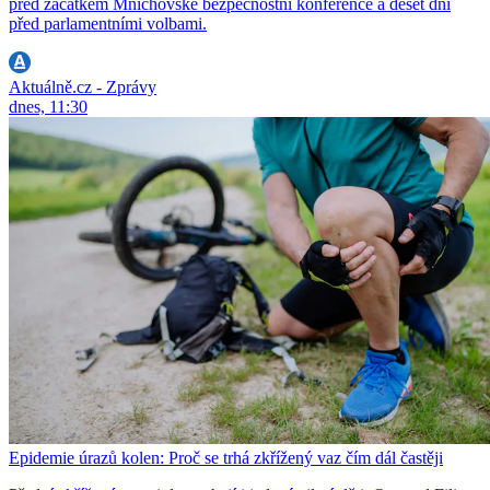
před začátkem Mnichovské bezpečnostní konference a deset dní
před parlamentními volbami.
Aktuálně.cz - Zprávy
dnes, 11:30
Epidemie úrazů kolen: Proč se trhá zkřížený vaz čím dál častěji