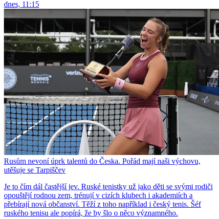
dnes, 11:15
Rusům nevoní úprk talentů do Česka. Pořád mají naši výchovu,
utěšuje se Tarpiščev
Je to čím dál častější jev. Ruské tenistky už jako děti se svými rodiči
opouštějí rodnou zem, trénují v cizích klubech i akademiích a
přebírají nová občanství. Těží z toho například i český tenis. Šéf
ruského tenisu ale popírá, že by šlo o něco významného.