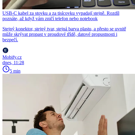
USB-C kabel za stovku a za tisícovku vypadají stejně. Rozdíl
poznáte, až když vám zničí telefon nebo notebook
Stejný konektor, stejný tvar, stejná barva plastu, a přesto se uvnitř
může skrývat propast v proudové třídě, datové propustnosti i
bezpečí.
Mobify.cz
dnes, 11:28
5 min