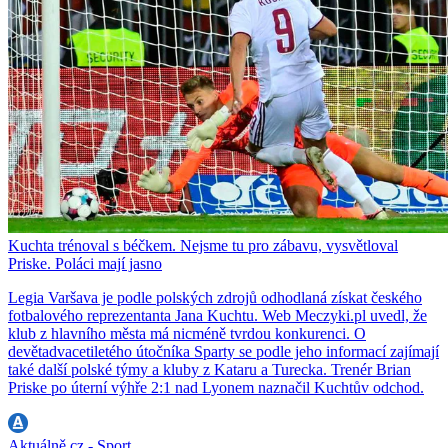
Kuchta trénoval s béčkem. Nejsme tu pro zábavu, vysvětloval
Priske. Poláci mají jasno
Legia Varšava je podle polských zdrojů odhodlaná získat českého
fotbalového reprezentanta Jana Kuchtu. Web Meczyki.pl uvedl, že
klub z hlavního města má nicméně tvrdou konkurenci. O
devětadvacetiletého útočníka Sparty se podle jeho informací zajímají
také další polské týmy a kluby z Kataru a Turecka. Trenér Brian
Priske po úterní výhře 2:1 nad Lyonem naznačil Kuchtův odchod.
Aktuálně.cz - Sport