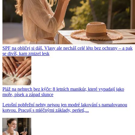
SPF na obličej si dáš. Vlasy ale necháš celé léto bez ochrany – a pak
se divíš, kam zmizel lesk
Pláž na nehtech bez kýče: 8 letních manikúr, které vypadají jako
moře, písek a západ slunce
Letošní pobřežní nehty nejsou jen modré lakování s namalovanou
kotvou. Pracují s mléčnými základy, perletí,...