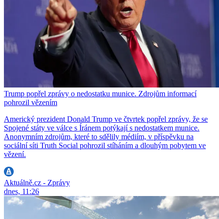
Trump popřel zprávy o nedostatku munice. Zdrojům informací
pohrozil vězením
Americký prezident Donald Trump ve čtvrtek popřel zprávy, že se
Spojené státy ve válce s Íránem potýkají s nedostatkem munice.
Anonymním zdrojům, které to sdělily médiím, v příspěvku na
sociální síti Truth Social pohrozil stíháním a dlouhým pobytem ve
vězení.
Aktuálně.cz - Zprávy
dnes, 11:26