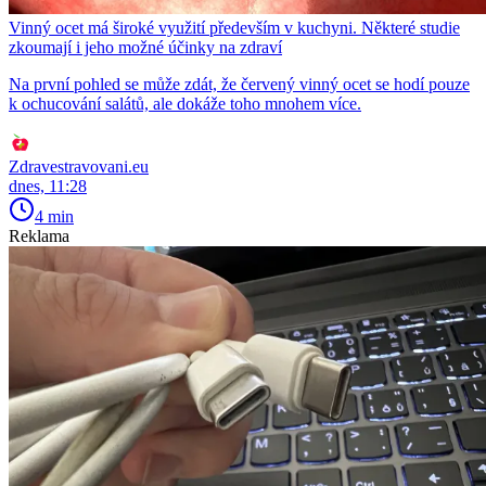
Vinný ocet má široké využití především v kuchyni. Některé studie
zkoumají i jeho možné účinky na zdraví
Na první pohled se může zdát, že červený vinný ocet se hodí pouze
k ochucování salátů, ale dokáže toho mnohem více.
Zdravestravovani.eu
dnes, 11:28
4 min
Reklama