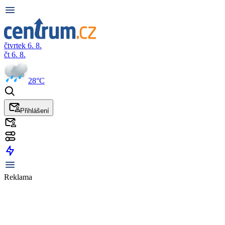
čtvrtek 6. 8.
čt 6. 8.
28°C
Přihlášení
Reklama