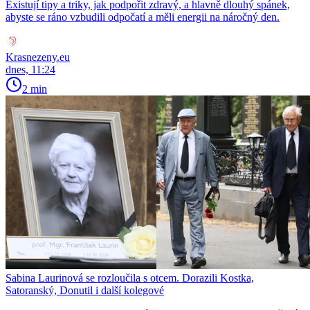
Existují tipy a triky, jak podpořit zdravý, a hlavně dlouhý spánek,
abyste se ráno vzbudili odpočatí a měli energii na náročný den.
Krasnezeny.eu
dnes, 11:24
2 min
Sabina Laurinová se rozloučila s otcem. Dorazili Kostka,
Satoranský, Donutil i další kolegové