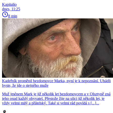
Kapitalio
dnes, 11:25
8 min
Kadeřník proměnil bezdomovce Marka, nyní je k nepoznání. Uhádli
byste, že jde o stejného muže
Muž jménem Mark je již několik let bezdomovcem a v Olsztyně zná
jeho osud každý obyvatel. Přestože žije na ulici již několik let, je
vždy velmi milý a přátelský. Také si velmi rád povídá s [...]...