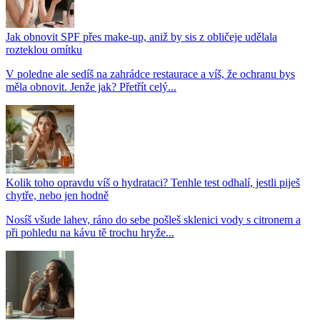
Jak obnovit SPF přes make-up, aniž by sis z obličeje udělala
rozteklou omítku
V poledne ale sedíš na zahrádce restaurace a víš, že ochranu bys
měla obnovit. Jenže jak? Přetřít celý...
Kolik toho opravdu víš o hydrataci? Tenhle test odhalí, jestli piješ
chytře, nebo jen hodně
Nosíš všude lahev, ráno do sebe pošleš sklenici vody s citronem a
při pohledu na kávu tě trochu hryže...