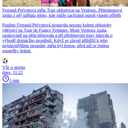
Ferrand-Prévotová měla Tour obhajovat na Ventoux. Pětiminutová
ztráta z něj udělala místo, kde může zachránit aspoň vlastní příběh
Pauline Ferrand-Prévotová postavila sezonu kolem obhajoby
vítězství na Tour de France Femmes. Mont Ventoux znala,
opakovaně na něm trénovala a při představení trasy mluvila o
výhodě domácího prostředí. Když se závod přiblížil k jeho
nejslavnějšímu stoupání, měla být ženou, před níž se budou
soupeřky bránit.
Vše o sportu
dnes, 11:22
3 min