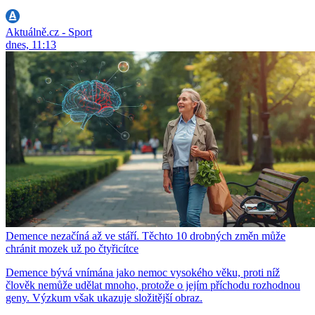
Aktuálně.cz - Sport
dnes, 11:13
Demence nezačíná až ve stáří. Těchto 10 drobných změn může
chránit mozek už po čtyřicítce
Demence bývá vnímána jako nemoc vysokého věku, proti níž
člověk nemůže udělat mnoho, protože o jejím příchodu rozhodnou
geny. Výzkum však ukazuje složitější obraz.