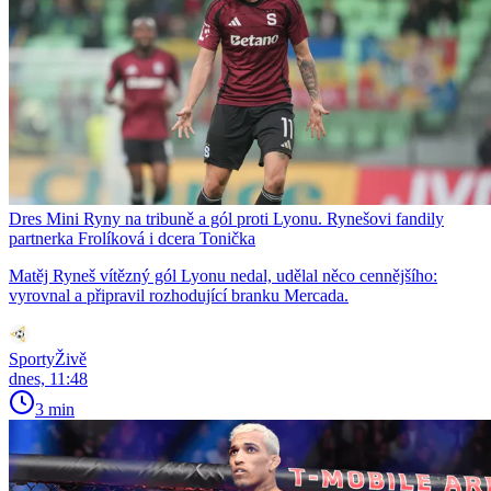
Dres Mini Ryny na tribuně a gól proti Lyonu. Rynešovi fandily
partnerka Frolíková i dcera Tonička
Matěj Ryneš vítězný gól Lyonu nedal, udělal něco cennějšího:
vyrovnal a připravil rozhodující branku Mercada.
SportyŽivě
dnes, 11:48
3 min