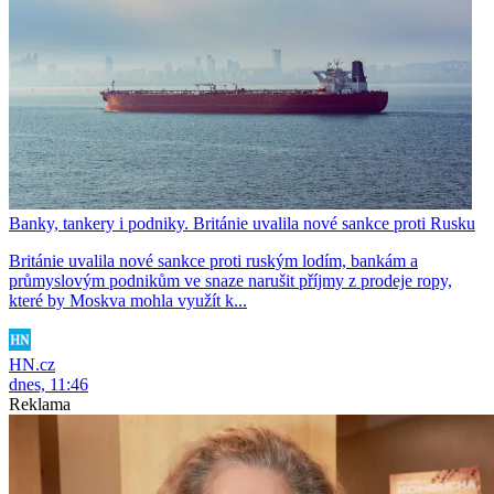
Banky, tankery i podniky. Británie uvalila nové sankce proti Rusku
Británie uvalila nové sankce proti ruským lodím, bankám a
průmyslovým podnikům ve snaze narušit příjmy z prodeje ropy,
které by Moskva mohla využít k...
HN.cz
dnes, 11:46
Reklama