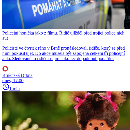
Policejní honička jako z filmu. Řidič ujížděl před trojicí policejních
aut
Policisté ve čtvrtek ráno v Brně pronásledovali řidiče, který se před
nimi pokusil ujet. Do akce musela být zapojena celkem tři policejní
auta. Sledovaného řidiče se jim nakonec dopadnout podařilo.
Brněnská Drbna
dnes, 17:00
1 min