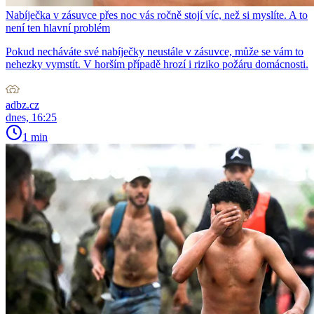
Nabíječka v zásuvce přes noc vás ročně stojí víc, než si myslíte. A to
není ten hlavní problém
Pokud necháváte své nabíječky neustále v zásuvce, může se vám to
nehezky vymstít. V horším případě hrozí i riziko požáru domácnosti.
adbz.cz
dnes, 16:25
1 min