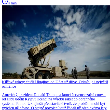
4 min
Klíčové rakety chtěli Ukrajinci od USA už dříve. Odmítl je i největší
ochránce
Americký prezident Donald Trump na konci července začal couvat
od slibu udělit Kyjevu licenci na výrobu raket do obranného
systému Patriot. Ukrajinští představitelé tvrdí, že problém mohl být
vyřešen už dávno. O stejné povolení totiž žádali už před dvěma lety