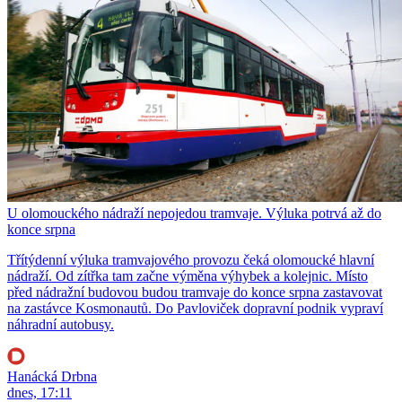
U olomouckého nádraží nepojedou tramvaje. Výluka potrvá až do
konce srpna
Třítýdenní výluka tramvajového provozu čeká olomoucké hlavní
nádraží. Od zítřka tam začne výměna výhybek a kolejnic. Místo
před nádražní budovou budou tramvaje do konce srpna zastavovat
na zastávce Kosmonautů. Do Pavloviček dopravní podnik vypraví
náhradní autobusy.
Hanácká Drbna
dnes, 17:11