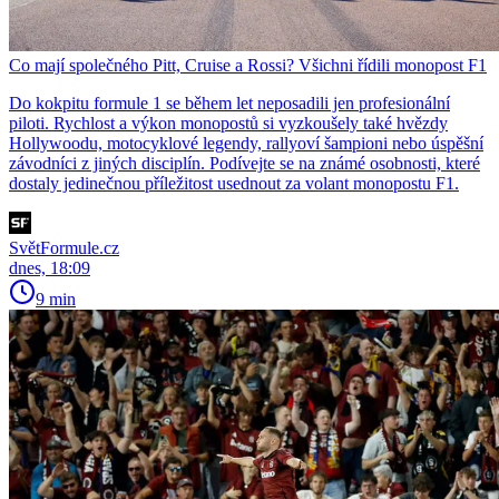
Co mají společného Pitt, Cruise a Rossi? Všichni řídili monopost F1
Do kokpitu formule 1 se během let neposadili jen profesionální
piloti. Rychlost a výkon monopostů si vyzkoušely také hvězdy
Hollywoodu, motocyklové legendy, rallyoví šampioni nebo úspěšní
závodníci z jiných disciplín. Podívejte se na známé osobnosti, které
dostaly jedinečnou příležitost usednout za volant monopostu F1.
SvětFormule.cz
dnes, 18:09
9 min