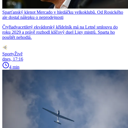
Sparťanský klenot Mercado v hledáčku velkoklubů. Od Rosického
ale dostal nálepku o neprodejnosti
Čtyřiadvacetiletý ekvádorský křídelník má na Letné smlouvu do
roku 2029 a právě rozhodl klíčový duel Ligy mistrů. Sparta ho
pouštět nehodlá.
SportyŽivě
dnes, 17:16
4 min