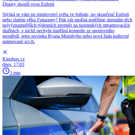
Disney zkouší svou Euforii
Stýská se vám po mistrovství světa ve fotbale, po skončené Euforii
nebo zlatém věku Futuramy? Pak vás možná potěšíme shrnutím těch
nejvýznamnějších týdenních premiér na tuzemských streamovacích
službách, v nichž nechybí úspěšná komedie ze sportovního
prostředí, retro novinka Ryana Murphyho nebo nová řada kultovní
animované sci-fi.
Kinobox.cz
dnes, 17:03
3 min