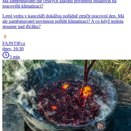
Má zaměstnavatel dle českých zákonů povinnost instalovat na
pracovišti klimatizaci?
Letní vedra v kanceláři dokážou pořádně ztrpčit pracovní den. Má
ale zaměstnavatel povinnost pořídit klimatizaci? A co když teplota
stoupne nad třicítku?
FAJNTIP.cz
dnes, 16:30
3 min