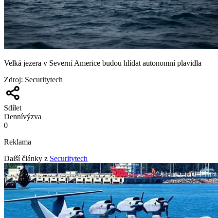
Velká jezera v Severní Americe budou hlídat autonomní plavidla
Zdroj
:
Securitytech
Sdílet
Denní
výzva
0
Reklama
Další články z
Securitytech