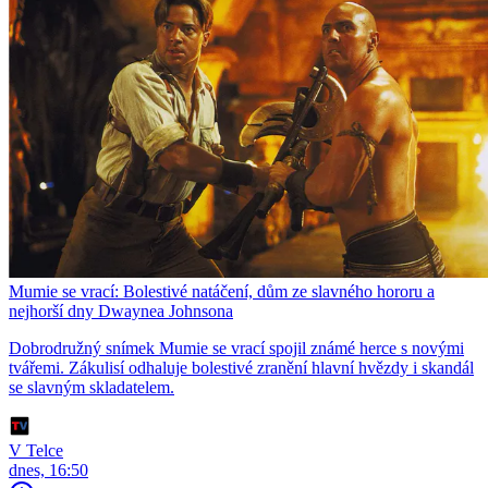
Mumie se vrací: Bolestivé natáčení, dům ze slavného hororu a
nejhorší dny Dwaynea Johnsona
Dobrodružný snímek Mumie se vrací spojil známé herce s novými
tvářemi. Zákulisí odhaluje bolestivé zranění hlavní hvězdy i skandál
se slavným skladatelem.
V Telce
dnes, 16:50