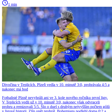
1 min
Divočina v Teplicích. Plzeň vedla v 10. minutě 3:0, prohrávala 4:5 a
nakonec má bod
Fotbalisté Plzně nevyhráli ani ve 3. kole nového ročníku první ligy.
V Teplicích vedli už v 10. minutě 3:0, nakonec však odvraceli
prohru a remizovali 5:5. Šlo o duel s druhým nejvyšším počtem gólů
v ligové historii. Zlín opět prohrál, Bohemians podlehl doma 0:2 a