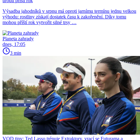
úrodu příští rok
Výsadba jahodníků v srpnu má oproti jarnímu termínu jednu velkou
výhodu: rostliny získají dostatek času k zakořenění. Díky tomu
mohou příští rok vytvořit silné trsy …
Planeta zahrady
dnes, 17:05
3 min
VOD tipy: Ted Lasso trénuje Extraktory, vrací se Futurama a