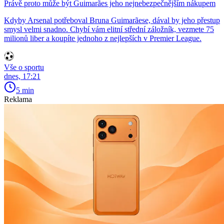
Právě proto může být Guimarães jeho nejnebezpečnějším nákupem
Kdyby Arsenal potřeboval Bruna Guimarãese, dával by jeho přestup
smysl velmi snadno. Chybí vám elitní střední záložník, vezmete 75
milionů liber a koupíte jednoho z nejlepších v Premier League.
Vše o sportu
dnes, 17:21
5 min
Reklama