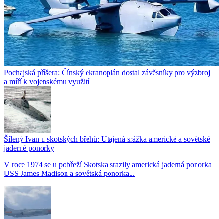
Pochajská příšera: Čínský ekranoplán dostal závěsníky pro výzbroj
a míří k vojenskému využití
Šílený Ivan u skotských břehů: Utajená srážka americké a sovětské
jaderné ponorky
V roce 1974 se u pobřeží Skotska srazily americká jaderná ponorka
USS James Madison a sovětská ponorka...