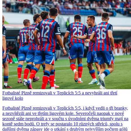
Fotbalisté Plzně remizovali v Teplicích 5:5 a nevyhráli ani třetí
ligové kolo
Fotbalisté Plzně remizovali v Teplicích 5:5, i když vedli o tři branky,
a nezvítězili ani ve třetím ligovém kole. Severočeši naopak v nové
sezoně stále neprohráli a v součtu s úvodními dvěma triumfy mají na
kontě sedm bodů. O trefy se postaralo 10 různých střelců, spolu s
dalšími dvěma zápasy jde o utkání s druhým nejvyšším počtem gólů