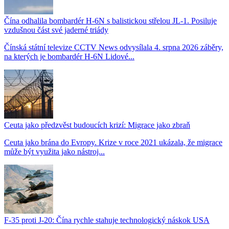
Čína odhalila bombardér H-6N s balistickou střelou JL-1. Posiluje
vzdušnou část své jaderné triády
Čínská státní televize CCTV News odvysílala 4. srpna 2026 záběry,
na kterých je bombardér H-6N Lidové...
Ceuta jako předzvěst budoucích krizí: Migrace jako zbraň
Ceuta jako brána do Evropy. Krize v roce 2021 ukázala, že migrace
může být využita jako nástroj...
F-35 proti J-20: Čína rychle stahuje technologický náskok USA