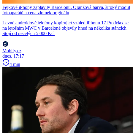
Fejkové iPhony zaplavily Barcelonu. Oranžová barva, široký modul
fotoaparátů a cena zlomek originálu
Levné androidové telefony kopírující vzhled iPhonu 17 Pro Max se
na letošním MWC v Barceloně objevily hned na několika stáncích.
Stojí od necelých 5 000 Kč.
Mobify.cz
dnes, 17:17
4 min