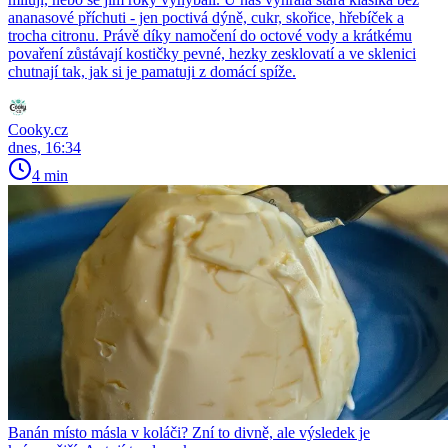
ananasové příchuti - jen poctivá dýně, cukr, skořice, hřebíček a
trocha citronu. Právě díky namočení do octové vody a krátkému
povaření zůstávají kostičky pevné, hezky zesklovatí a ve sklenici
chutnají tak, jak si je pamatuji z domácí spíže.
Cooky.cz
dnes, 16:34
4 min
Banán místo másla v koláči? Zní to divně, ale výsledek je