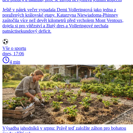
Ještě v pátek večer vypadala Demi Volleringová jako jedna z
poražených královské etapy. Katarzyna Niewiadoma-Phinney
zaútočila více než devět kilometrů před vrcholem Mont Ventoux,
dojela si pro vítězství a žlutý dres a Volleringové nechala
patnáctisekundový deficit.
Vše o sportu
dnes, 17:06
4 min
Výsadba jahodníků v srpnu: Právě teď založíte záhon pro bohatou