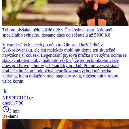
Tohoto plyšáka mělo každé dítě v Československu. Kdo měl
speciálního svítícího, dostane dnes od sběratelů až 5000 Kč
V osmdesátých letech po něm toužilo snad každé dítě v
Československu, ale jen málokdo mohl mít doma ten skutečně
nejvzácnější kousek. Legendární plyšová hračka s velkýma očima se
stala symbolem doby, málokdo však ví, že jedna konkrétní verze
dnes představuje hotový sběratelský poklad. Pokud ve vaší staré
krabici s hračkami odpočívá nepoškozená východoněmecká
varianta, která dokáže v noci magicky svítit, můžete mít v rukou
tisíce korun.
NESPECHEJ.cz
dnes, 17:00
3 min
Reklama