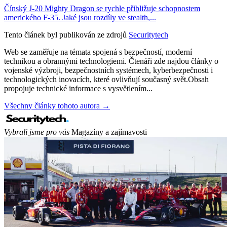
Čínský J-20 Mighty Dragon se rychle přibližuje schopnostem
amerického F-35. Jaké jsou rozdíly ve stealth,...
Tento článek byl publikován ze zdrojů
Securitytech
Web se zaměřuje na témata spojená s bezpečností, moderní
technikou a obrannými technologiemi. Čtenáři zde najdou články o
vojenské výzbroji, bezpečnostních systémech, kyberbezpečnosti i
technologických inovacích, které ovlivňují současný svět.Obsah
propojuje technické informace s vysvětlením...
Všechny články tohoto autora →
Vybrali jsme pro vás
Magazíny a zajímavosti