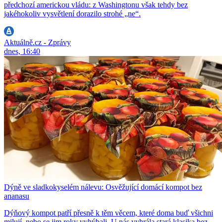
předchozí americkou vládu: z Washingtonu však tehdy bez
jakéhokoliv vysvětlení dorazilo strohé „ne“.
Aktuálně.cz - Zprávy
dnes, 16:40
Dýně ve sladkokyselém nálevu: Osvěžující domácí kompot bez
ananasu
Dýňový kompot patří přesně k těm věcem, které doma buď všichni
milují, nebo se jim roky vyhýbali. U nás vyhrála stará klasika bez