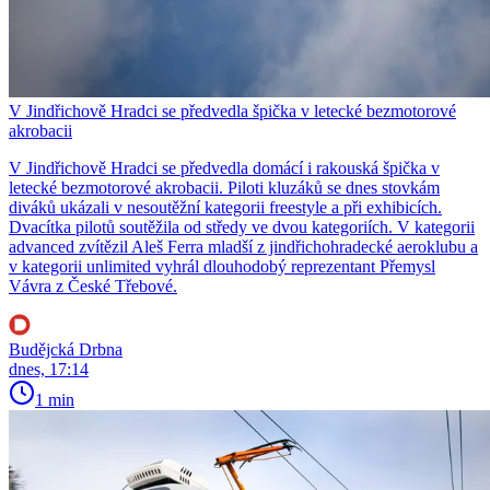
V Jindřichově Hradci se předvedla špička v letecké bezmotorové
akrobacii
V Jindřichově Hradci se předvedla domácí i rakouská špička v
letecké bezmotorové akrobacii. Piloti kluzáků se dnes stovkám
diváků ukázali v nesoutěžní kategorii freestyle a při exhibicích.
Dvacítka pilotů soutěžila od středy ve dvou kategoriích. V kategorii
advanced zvítězil Aleš Ferra mladší z jindřichohradecké aeroklubu a
v kategorii unlimited vyhrál dlouhodobý reprezentant Přemysl
Vávra z České Třebové.
Budějcká Drbna
dnes, 17:14
1 min