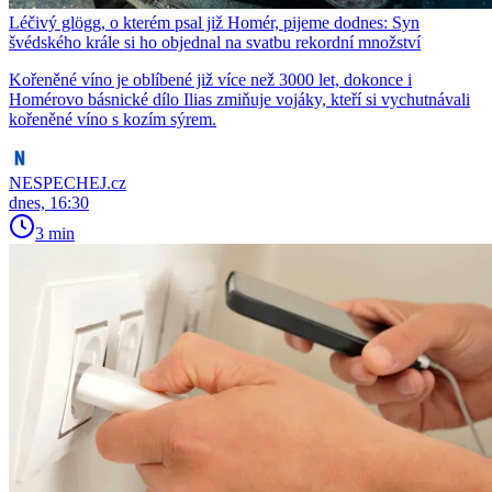
Léčivý glögg, o kterém psal již Homér, pijeme dodnes: Syn
švédského krále si ho objednal na svatbu rekordní množství
Kořeněné víno je oblíbené již více než 3000 let, dokonce i
Homérovo básnické dílo Ilias zmiňuje vojáky, kteří si vychutnávali
kořeněné víno s kozím sýrem.
NESPECHEJ.cz
dnes, 16:30
3 min