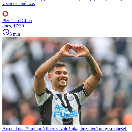
v samostatné lize.
Plzeňská Drbna
dnes, 17:30
3 min
Arsenal dal 75 milionů liber za záložníka, bez kterého by se obešel.