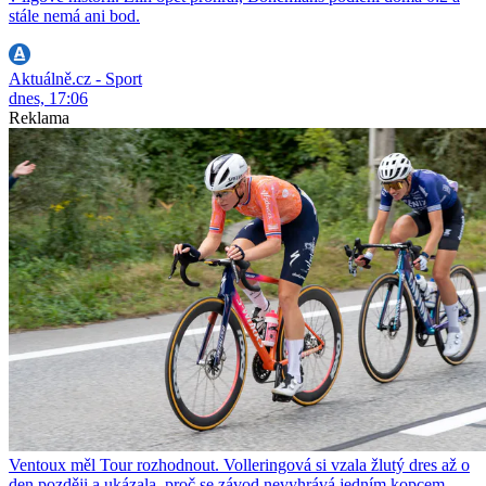
stále nemá ani bod.
Aktuálně.cz - Sport
dnes, 17:06
Reklama
Ventoux měl Tour rozhodnout. Volleringová si vzala žlutý dres až o
den později a ukázala, proč se závod nevyhrává jedním kopcem