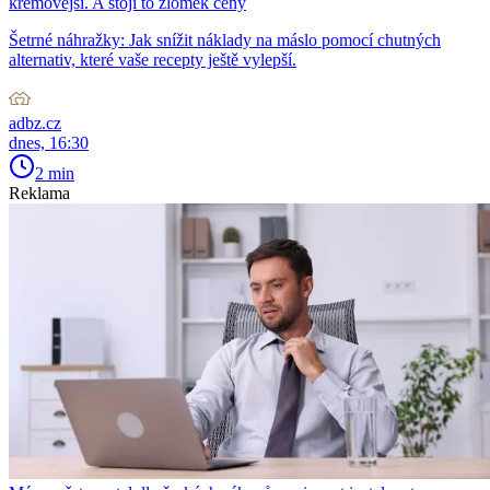
krémovější. A stojí to zlomek ceny
Šetrné náhražky: Jak snížit náklady na máslo pomocí chutných
alternativ, které vaše recepty ještě vylepší.
adbz.cz
dnes, 16:30
2 min
Reklama