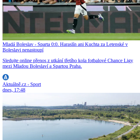
Mladá Boleslav - Sparta 0:0. Haraslín ani Kuchta za Letenské v
Boleslavi nenastoupí
Sledujte online přenos z utkání třetího kola fotbalové Chance Ligy
mezi Mladou Boleslaví a Spartou Praha.
Aktuálně.cz - Sport
dnes, 17:48