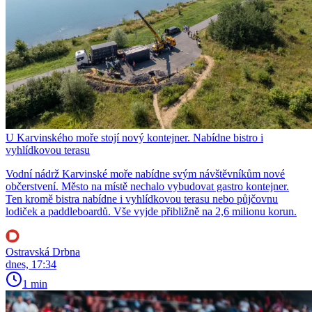
U Karvinského moře stojí nový kontejner. Nabídne bistro i
vyhlídkovou terasu
Vodní nádrž Karvinské moře nabídne svým návštěvníkům nové
občerstvení. Město na místě nechalo vybudovat gastro kontejner.
Ten kromě bistra nabídne i vyhlídkovou terasu nebo půjčovnu
lodiček a paddleboardů. Vše vyjde přibližně na 2,6 milionu korun.
Ostravská Drbna
dnes, 17:34
1 min