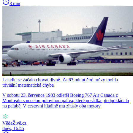
3 min
Letadlu se začalo chovat divně. Za 63 minut čiré hrůzy mohla
triviální matematická chyba
V sobotu 23. července 1983 odletěl Boeing 767 Air Canada z
Montrealu s necelou polovinou paliva, které posádka předpokládala
na palubě. V cestovní hladině mu zhasly oba motory.
VědaŽivě.cz
dnes, 16:45