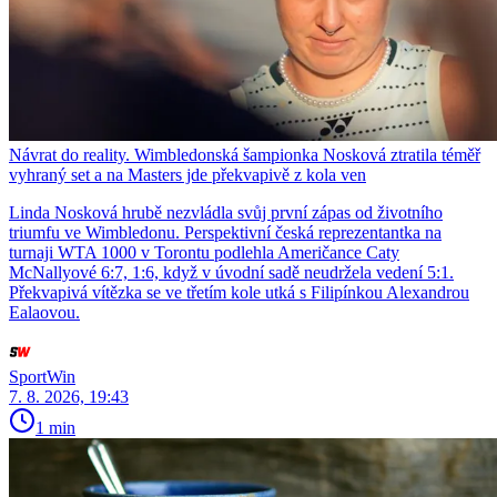
Návrat do reality. Wimbledonská šampionka Nosková ztratila téměř
vyhraný set a na Masters jde překvapivě z kola ven
Linda Nosková hrubě nezvládla svůj první zápas od životního
triumfu ve Wimbledonu. Perspektivní česká reprezentantka na
turnaji WTA 1000 v Torontu podlehla Američance Caty
McNallyové 6:7, 1:6, když v úvodní sadě neudržela vedení 5:1.
Překvapivá vítězka se ve třetím kole utká s Filipínkou Alexandrou
Ealaovou.
SportWin
7. 8. 2026, 19:43
1 min