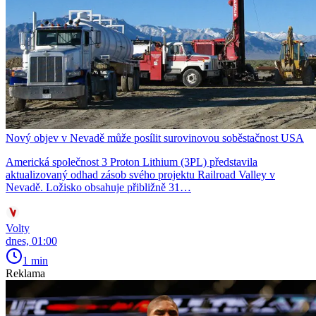
Nový objev v Nevadě může posílit surovinovou soběstačnost USA
Americká společnost 3 Proton Lithium (3PL) představila
aktualizovaný odhad zásob svého projektu Railroad Valley v
Nevadě. Ložisko obsahuje přibližně 31…
Volty
dnes, 01:00
1 min
Reklama