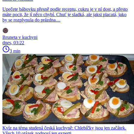
Upečete bábovku přesně podle receptu, cukru je v ní dost, a přesto
máte pocit, že jí něco chybí. Chuť je sladká, ale jaksi placatá, jako
by se rozplynula do prázdna....
Bruneta v kuchyni
dnes, 03:22
3 min
Kvíz na téma studená česká kuchyně: Chlebíčky jsou jen začátek.
Všech 10 otázek zodpoví jen experti