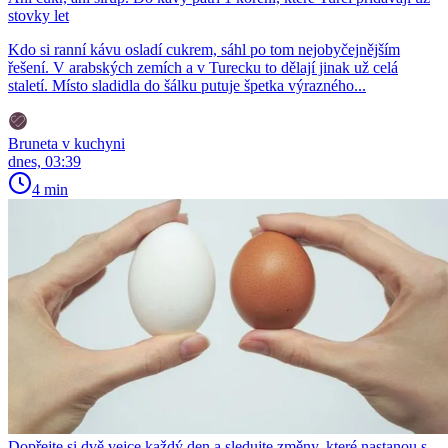
stovky let
Kdo si ranní kávu osladí cukrem, sáhl po tom nejobyčejnějším
řešení. V arabských zemích a v Turecku to dělají jinak už celá
staletí. Místo sladidla do šálku putuje špetka výrazného...
Bruneta v kuchyni
dnes, 03:39
4 min
Dopřejte si dvě vejce každý den a sledujte změny, které nastanou s