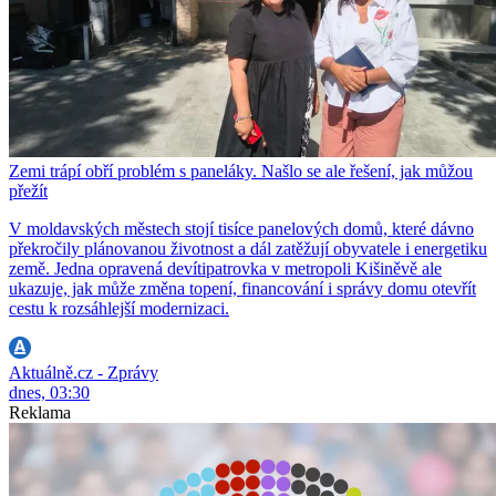
Zemi trápí obří problém s paneláky. Našlo se ale řešení, jak můžou
přežít
V moldavských městech stojí tisíce panelových domů, které dávno
překročily plánovanou životnost a dál zatěžují obyvatele i energetiku
země. Jedna opravená devítipatrovka v metropoli Kišiněvě ale
ukazuje, jak může změna topení, financování i správy domu otevřít
cestu k rozsáhlejší modernizaci.
Aktuálně.cz - Zprávy
dnes, 03:30
Reklama