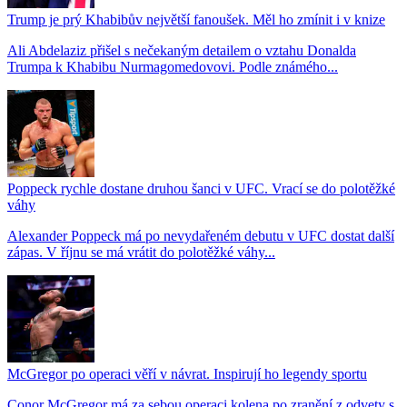
Trump je prý Khabibův největší fanoušek. Měl ho zmínit i v knize
Ali Abdelaziz přišel s nečekaným detailem o vztahu Donalda
Trumpa k Khabibu Nurmagomedovovi. Podle známého...
Poppeck rychle dostane druhou šanci v UFC. Vrací se do polotěžké
váhy
Alexander Poppeck má po nevydařeném debutu v UFC dostat další
zápas. V říjnu se má vrátit do polotěžké váhy...
McGregor po operaci věří v návrat. Inspirují ho legendy sportu
Conor McGregor má za sebou operaci kolena po zranění z odvety s