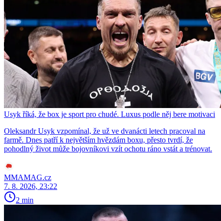
Usyk říká, že box je sport pro chudé. Luxus podle něj bere motivaci
Oleksandr Usyk vzpomínal, že už ve dvanácti letech pracoval na
farmě. Dnes patří k největším hvězdám boxu, přesto tvrdí, že
pohodlný život může bojovníkovi vzít ochotu ráno vstát a trénovat.
MMAMAG.cz
7. 8. 2026, 23:22
2 min