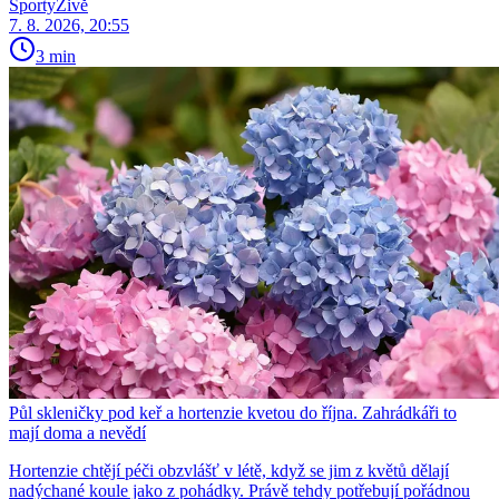
SportyŽivě
7. 8. 2026, 20:55
3 min
Půl skleničky pod keř a hortenzie kvetou do října. Zahrádkáři to
mají doma a nevědí
Hortenzie chtějí péči obzvlášť v létě, když se jim z květů dělají
nadýchané koule jako z pohádky. Právě tehdy potřebují pořádnou