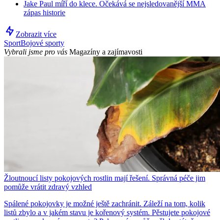
Jake Paul míří do klece. Očekává se nejsledovanější MMA
zápas historie
Zobrazit více
Sport
Bojové sporty
Vybrali jsme pro vás
Magazíny a zajímavosti
Žloutnoucí listy pokojových rostlin mají řešení. Správná péče jim
pomůže vrátit zdravý vzhled
Spálené pokojovky je možné ještě zachránit. Záleží na tom, kolik
listů zbylo a v jakém stavu je kořenový systém. Pěstujete pokojové