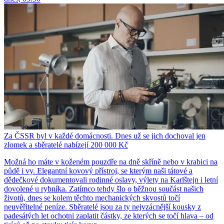
Za ČSSR byl v každé domácnosti. Dnes už se jich dochoval jen
zlomek a sběratelé nabízejí 200 000 Kč
Možná ho máte v koženém pouzdře na dně skříně nebo v krabici na
půdě i vy. Elegantní kovový přístroj, se kterým naši tátové a
dědečkové dokumentovali rodinné oslavy, výlety na Karlštejn i letní
dovolené u rybníka. Zatímco tehdy šlo o běžnou součást našich
životů, dnes se kolem těchto mechanických skvostů točí
neuvěřitelné peníze. Sběratelé jsou za ty nejvzácnější kousky z
padesátých let ochotni zaplatit částky, ze kterých se točí hlava – od