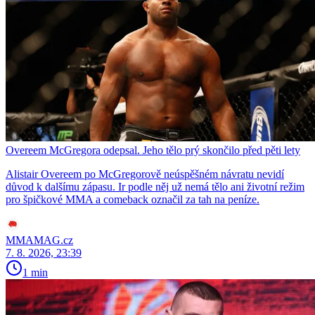
Overeem McGregora odepsal. Jeho tělo prý skončilo před pěti lety
Alistair Overeem po McGregorově neúspěšném návratu nevidí
důvod k dalšímu zápasu. Ir podle něj už nemá tělo ani životní režim
pro špičkové MMA a comeback označil za tah na peníze.
MMAMAG.cz
7. 8. 2026, 23:39
1 min