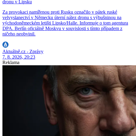
dronu v Lipsku
Za provokaci namířenou proti Rusku označilo v pátek ruské
velvyslanectví v Německu úterní nález dronu s výbušninou na
východoněmeckém letišti Lipsko/Halle. Informuje o tom agentura
DPA. Berlín oficiálně Moskvu v souvislosti s tímto případem z
ničeho neobvinil.
Aktuálně.cz - Zprávy
7. 8. 2026, 20:23
Reklama