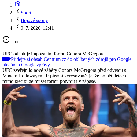
Sport
Bojové sporty
9. 7. 2026, 12:41
1 min
UFC odhaluje impozantní formu Conora McGregora
Přidejte si obsah Centrum.cz do oblíbených zdrojů pro Google
hledání a Google zprávy
UFC zveřejnilo nové záběry Conora McGregora před odvetou s
Maxem Hollowayem. Ir působí vyrýsovaně, jenže po pěti letech
mimo klec bude muset formu potvrdit i v zápase.