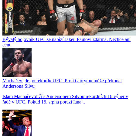
Bývalý bojovník UFC se nabízí Jakeu Paulovi zdarma. Nechce ani
cent
Machačev jde po rekordu UFC. Proti Garrymu může překonat
Andersona Silvu
Islam Machačev drží s Andersonem Silvou rekordních 16 výher v
řadě v UFC. Pokud 15. srpna porazí Iana...