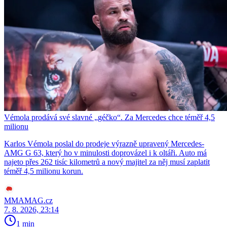
Vémola prodává své slavné „géčko“. Za Mercedes chce téměř 4,5
milionu
Karlos Vémola poslal do prodeje výrazně upravený Mercedes-
AMG G 63, který ho v minulosti doprovázel i k oltáři. Auto má
najeto přes 262 tisíc kilometrů a nový majitel za něj musí zaplatit
téměř 4,5 milionu korun.
MMAMAG.cz
7. 8. 2026, 23:14
1 min