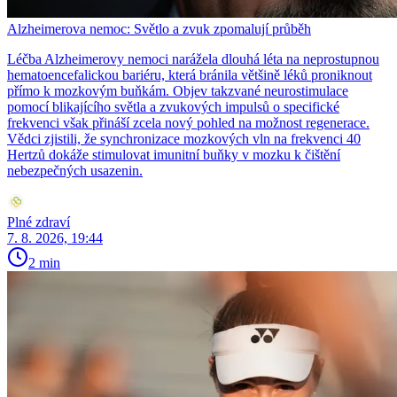
Alzheimerova nemoc: Světlo a zvuk zpomalují průběh
Léčba Alzheimerovy nemoci narážela dlouhá léta na neprostupnou
hematoencefalickou bariéru, která bránila většině léků proniknout
přímo k mozkovým buňkám. Objev takzvané neurostimulace
pomocí blikajícího světla a zvukových impulsů o specifické
frekvenci však přináší zcela nový pohled na možnost regenerace.
Vědci zjistili, že synchronizace mozkových vln na frekvenci 40
Hertzů dokáže stimulovat imunitní buňky v mozku k čištění
nebezpečných usazenin.
Plné zdraví
7. 8. 2026, 19:44
2 min