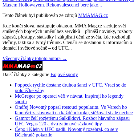
Maxem Hollowayem. Rekonvalescenci bere jako...
Tento článek byl publikován ze zdrojů
MMAMAG.cz
Kde končí slova, nastupuje oktagon. MMA Mag.cz sleduje svět
smíšených bojových umění bez servítků – přináší novinky, rozbory
zápasů, přestupy, statistiky i zákulisní dění ze světa, kde rozhodují
vteřiny, taktika a tvrdý trénink. Čtenáři se dostanou k informacím o
domácí i světové scéně – od UFC...
Všechny články tohoto autora →
Další články z kategorie
Bojové sporty
Poppeck rychle dostane druhou šanci v UFC. Vrací se do
polotěžké váhy
McGregor po operaci věří v návrat. Inspirují ho legendy
sportu
Ondřej Novotný popsal rostoucí popularitu. Ve Varech ho
fanoušci zastavovali na každém kroku, stěžovat si ale nechce
Gamrot čelí rozjetému Salkilldovi. Rozbor hlavního zápasu
UFC Vegas 120 a dva zajímavé sázkové tipy
Čepo i Klein v UFC padli. Novotný rozebral, co se v
Bělehradě pokazilo