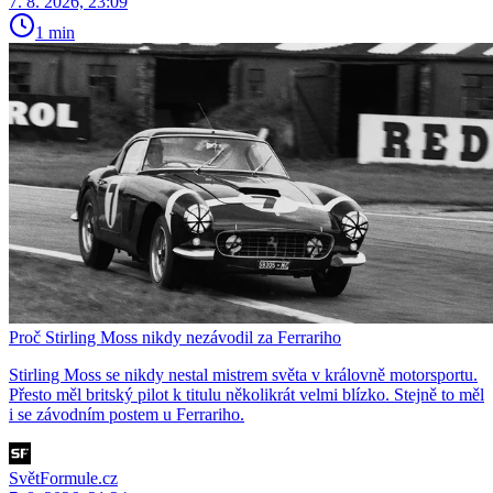
7. 8. 2026, 23:09
1 min
Proč Stirling Moss nikdy nezávodil za Ferrariho
Stirling Moss se nikdy nestal mistrem světa v královně motorsportu.
Přesto měl britský pilot k titulu několikrát velmi blízko. Stejně to měl
i se závodním postem u Ferrariho.
SvětFormule.cz