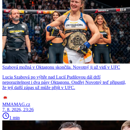
Szabová možná v Oktagonu skončila. Novotný ji už vidí v UFC
Lucia Szabová po výhře nad Lucií Pudilovou dál drží
neporazitelnost i dva pásy Oktagonu. Ondřej Novotný teď připustil,
že její další zápas už může přijít v UFC.
MMAMAG.cz
7. 8. 2026, 23:26
1 min