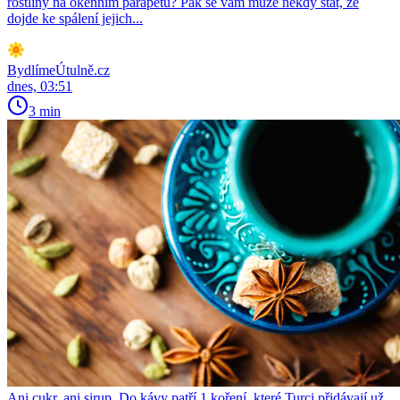
rostliny na okenním parapetu? Pak se vám může někdy stát, že
dojde ke spálení jejich...
BydlímeÚtulně.cz
dnes, 03:51
3 min
Ani cukr, ani sirup. Do kávy patří 1 koření, které Turci přidávají už