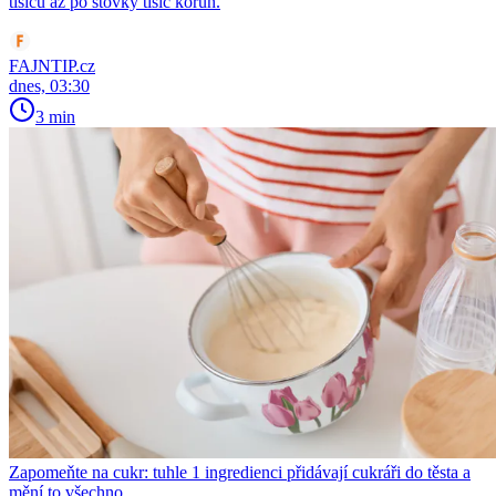
tisíců až po stovky tisíc korun.
FAJNTIP.cz
dnes, 03:30
3 min
Zapomeňte na cukr: tuhle 1 ingredienci přidávají cukráři do těsta a
mění to všechno