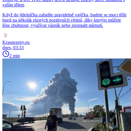
vaším tělem
Když do jídelníčku zařadíte pravidelně vajíčka, budete se moci těšit
hned na několik různých pozitivních efektů, díky kterým můžete
lépe zhubnout, využívat vápník nebo zpomalit stárnutí.
Krasnezeny.eu
dnes, 03:33
2 min