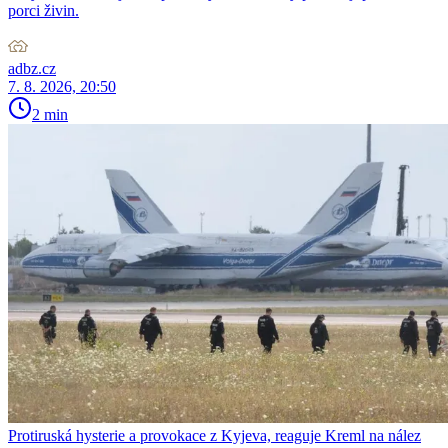
porci živin.
adbz.cz
7. 8. 2026, 20:50
2 min
Protiruská hysterie a provokace z Kyjeva, reaguje Kreml na nález