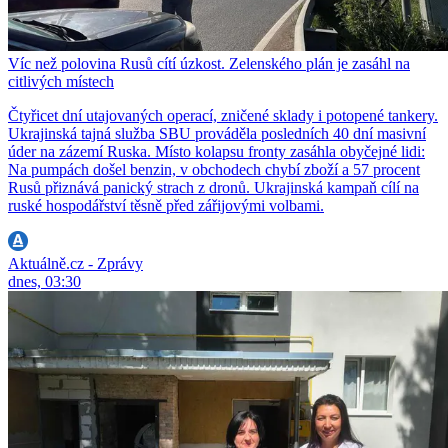
Víc než polovina Rusů cítí úzkost. Zelenského plán je zasáhl na
citlivých místech
Čtyřicet dní utajovaných operací, zničené sklady i potopené tankery.
Ukrajinská tajná služba SBU prováděla posledních 40 dní masivní
úder na zázemí Ruska. Místo kolapsu fronty zasáhla obyčejné lidi:
Na pumpách došel benzin, v obchodech chybí zboží a 57 procent
Rusů přiznává panický strach z dronů. Ukrajinská kampaň cílí na
ruské hospodářství těsně před zářijovými volbami.
Aktuálně.cz - Zprávy
dnes, 03:30