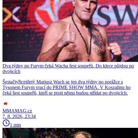
Dva týdny po Furym čeká Wacha šest soupeřů. Do klece půjdou po
dvojicích
Šestačtyřicetiletý Mariusz Wach se jen dva týdny po porážce s
Tysonem Furym vrací do PRIME SHOW MMA. V Koszalinu ho
čeká šest soupeřů, kteří se proti němu budou střídat po dvojicích.
MMAMAG.cz
7. 8. 2026, 23:34
1 min