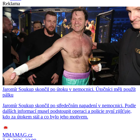
Reklama
Jaromír Soukup skončil po útoku v nemocnici. Útočníci měli použít
pálku
Jaromír Soukup skončil po středečním napadení v nemocnici. Podle
dalších informací musel podstoupit operaci a policie nyní zjišťuje,
kdo za útokem stál a co bylo jeho motivem.
MMAMAG.cz