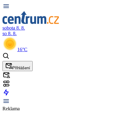
sobota 8. 8.
so 8. 8.
16°C
Přihlášení
Reklama