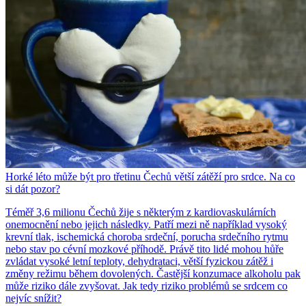
Horké léto může být pro třetinu Čechů větší zátěží pro srdce. Na co
si dát pozor?
Téměř 3,6 milionu Čechů žije s některým z kardiovaskulárních
onemocnění nebo jejich následky. Patří mezi ně například vysoký
krevní tlak, ischemická choroba srdeční, porucha srdečního rytmu
nebo stav po cévní mozkové příhodě. Právě tito lidé mohou hůře
zvládat vysoké letní teploty, dehydrataci, větší fyzickou zátěž i
změny režimu během dovolených. Častější konzumace alkoholu pak
může riziko dále zvyšovat. Jak tedy riziko problémů se srdcem co
nejvíc snížit?