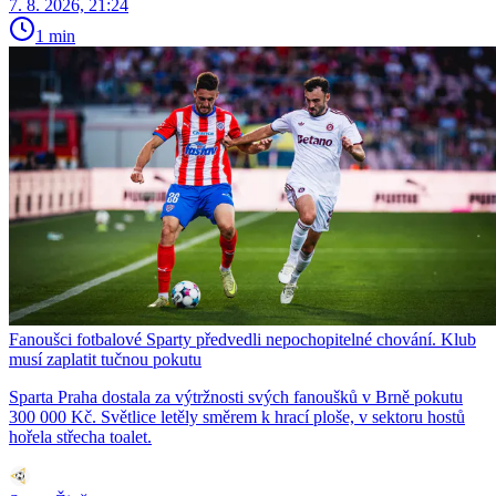
7. 8. 2026, 21:24
1 min
Fanoušci fotbalové Sparty předvedli nepochopitelné chování. Klub
musí zaplatit tučnou pokutu
Sparta Praha dostala za výtržnosti svých fanoušků v Brně pokutu
300 000 Kč. Světlice letěly směrem k hrací ploše, v sektoru hostů
hořela střecha toalet.