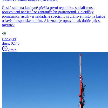
Česká studená kuchyně přežila první republiku, socialismus i
porevoluční nadšení ze zahraničních gastronomií. Chlebíčky,
pomazánky, aspiky a nakládané speciality si drží své místo na každé
oslavě i hospodském pultu. Ale znáte je opravdu tak dobře, jak si
myslíte?
Cooky.cz
dnes, 02:45
2 min