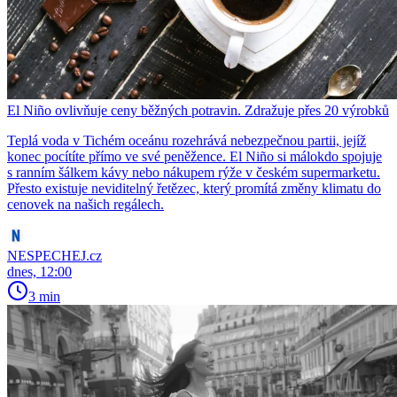
El Niño ovlivňuje ceny běžných potravin. Zdražuje přes 20 výrobků
Teplá voda v Tichém oceánu rozehrává nebezpečnou partii, jejíž
konec pocítíte přímo ve své peněžence. El Niño si málokdo spojuje
s ranním šálkem kávy nebo nákupem rýže v českém supermarketu.
Přesto existuje neviditelný řetězec, který promítá změny klimatu do
cenovek na našich regálech.
NESPECHEJ.cz
dnes, 12:00
3 min