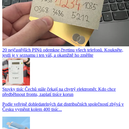
20 nejčastějších PINů odemkne čtvrtinu všech telefonů. Koukněte,
jestli je v seznamu i ten váš, a okamžitě ho změňte
Stovky tisíc Čechů stále čekají na chytrý elektroměr. Kdo chce
předběhnout frontu, zaplatí tisíce korun
Podle veřejně dohledatelných dat distribučních společností zbývá v
Česku vyměnit kolem 400 tisíc...