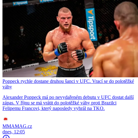
Poppeck rychle dostane druhou šanci v UFC. Vrací se do polotěžké
váhy
Alexander Poppeck má po nevydařeném debutu v UFC dostat další
zápas. V říjnu se má vrátit do polotěžké váhy proti Brazilci
Felipemu Francovi, který naposledy vyhrál na TKO.
MMAMAG.cz
dnes, 12:05