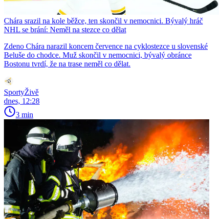
Chára srazil na kole běžce, ten skončil v nemocnici. Bývalý hráč
NHL se brání: Neměl na stezce co dělat
Zdeno Chára narazil koncem července na cyklostezce u slovenské
Beluše do chodce. Muž skončil v nemocnici, bývalý obránce
Bostonu tvrdí, že na trase neměl co dělat.
SportyŽivě
dnes, 12:28
3 min