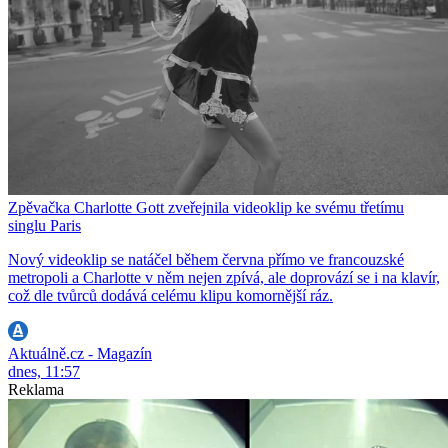
Zpěvačka Charlotte Gott zveřejnila videoklip ke svému třetímu
singlu Paris
Nový videoklip se natáčel během června přímo ve francouzské
metropoli a Charlotte v něm nejen zpívá, ale doprovází se i na klavír,
což dle tvůrců dodává celému klipu komornější ráz.
Aktuálně.cz - Magazín
dnes, 11:57
Reklama