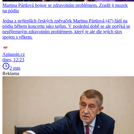
Martina Pártlová bojuje se zdravotním problémem. Zradil ji mozek
na pódiu
Jedna z nejlepších českých zpěvaček Martina Pártlová (47) řádí na
pódiu během koncertu jako tajfun. V poslední době se ale potýká se
nepříjemným zdravotním problémem, který je ale dle jejích slov
spojen s věkem.
Aplausin.cz
dnes, 12:23
2 min
Reklama