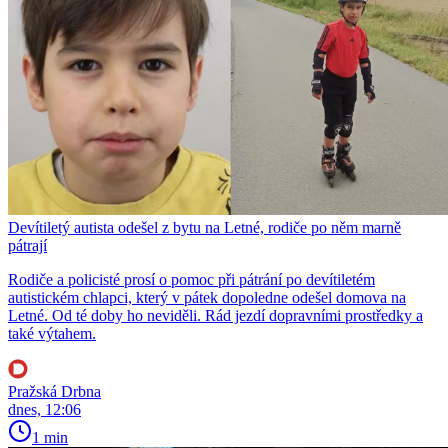
Devítiletý autista odešel z bytu na Letné, rodiče po něm marně
pátrají
Rodiče a policisté prosí o pomoc při pátrání po devítiletém
autistickém chlapci, který v pátek dopoledne odešel domova na
Letné. Od té doby ho neviděli. Rád jezdí dopravními prostředky a
také výtahem.
Pražská Drbna
dnes, 12:06
1 min