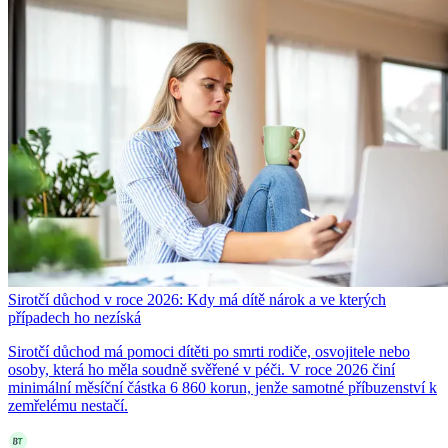
Sirotčí důchod v roce 2026: Kdy má dítě nárok a ve kterých
případech ho nezíská
Sirotčí důchod má pomoci dítěti po smrti rodiče, osvojitele nebo
osoby, která ho měla soudně svěřené v péči. V roce 2026 činí
minimální měsíční částka 6 860 korun, jenže samotné příbuzenství k
zemřelému nestačí.