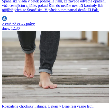
Španělská vláda v pátek pohrozila Itálii, že zavede odvetná opatření
vůči cestujícím z Itálie, pokud Řím do neděle nezruší kontroly lidí
přijíždějících ze Španělska. V pátek o tom napsal deník El País.
Aktuálně.cz - Zprávy
dnes, 12:30
Rozpálené chodníky i slunce. Lékaři v Brně řeší vážné letní