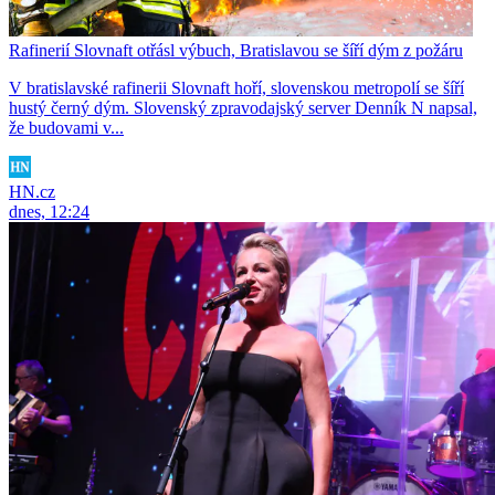
Rafinerií Slovnaft otřásl výbuch, Bratislavou se šíří dým z požáru
V bratislavské rafinerii Slovnaft hoří, slovenskou metropolí se šíří
hustý černý dým. Slovenský zpravodajský server Denník N napsal,
že budovami v...
HN.cz
dnes, 12:24