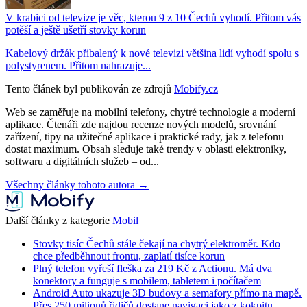
V krabici od televize je věc, kterou 9 z 10 Čechů vyhodí. Přitom vás
potěší a ještě ušetří stovky korun
Kabelový držák přibalený k nové televizi většina lidí vyhodí spolu s
polystyrenem. Přitom nahrazuje...
Tento článek byl publikován ze zdrojů
Mobify.cz
Web se zaměřuje na mobilní telefony, chytré technologie a moderní
aplikace. Čtenáři zde najdou recenze nových modelů, srovnání
zařízení, tipy na užitečné aplikace i praktické rady, jak z telefonu
dostat maximum. Obsah sleduje také trendy v oblasti elektroniky,
softwaru a digitálních služeb – od...
Všechny články tohoto autora →
Další články z kategorie
Mobil
Stovky tisíc Čechů stále čekají na chytrý elektroměr. Kdo
chce předběhnout frontu, zaplatí tisíce korun
Plný telefon vyřeší fleška za 219 Kč z Actionu. Má dva
konektory a funguje s mobilem, tabletem i počítačem
Android Auto ukazuje 3D budovy a semafory přímo na mapě.
Přes 250 milionů řidičů dostane navigaci jako z kokpitu