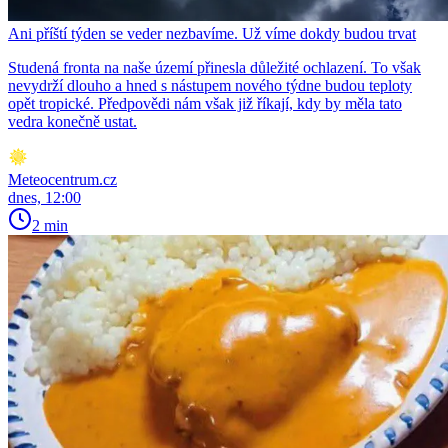
Ani příští týden se veder nezbavíme. Už víme dokdy budou trvat
Studená fronta na naše území přinesla důležité ochlazení. To však
nevydrží dlouho a hned s nástupem nového týdne budou teploty
opět tropické. Předpovědi nám však již říkají, kdy by měla tato
vedra konečně ustat.
Meteocentrum.cz
dnes, 12:00
2 min