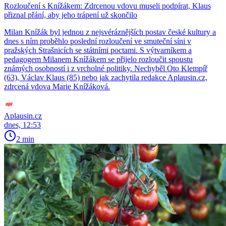
Rozloučení s Knížákem: Zdrcenou vdovu museli podpírat, Klaus
přiznal přání, aby jeho trápení už skončilo
Milan Knížák byl jednou z nejsvéráznějších postav české kultury a
dnes s ním proběhlo poslední rozloučení ve smuteční síni v
pražských Strašnicích se státními poctami. S výtvarníkem a
pedagogem Milanem Knížákem se přijelo rozloučit spoustu
známých osobností i z vrcholné politiky. Nechyběl Oto Klempíř
(63), Václav Klaus (85) nebo jak zachytila redakce Aplausin.cz,
zdrcená vdova Marie Knížáková.
Aplausin.cz
dnes, 12:53
2 min