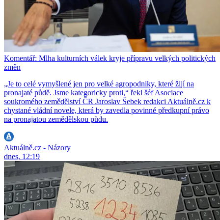
Komentář: Mlha kulturních válek kryje přípravu velkých politických
změn
„Je to celé vymyšlené jen pro velké agropodniky, které žijí na
pronajaté půdě. Jsme kategoricky proti,“ řekl šéf Asociace
soukromého zemědělství ČR Jaroslav Šebek redakci Aktuálně.cz k
chystané vládní novele, která by zavedla povinné předkupní právo
na pronajatou zemědělskou půdu.
Aktuálně.cz - Názory
dnes, 12:19