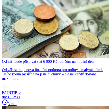
Od září bude přispívat stát 6 000 Kč rodičům na hlídání dětí
Od září startuje nová finanční podpora pro rodiny s malými dětmi.
Tisíce korun měsíčně na jesle či chůvy – ale ne každý dostane
maximum.
FAJNTIP.cz
dnes, 12:30
3 min