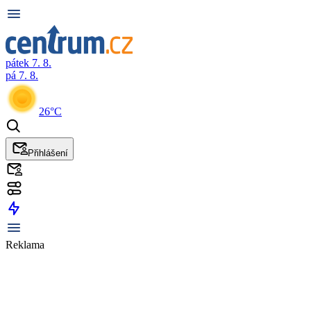
pátek 7. 8.
pá 7. 8.
26°C
Přihlášení
Reklama