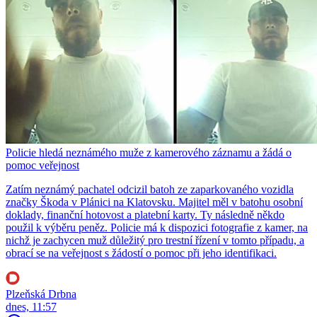
Policie hledá neznámého muže z kamerového záznamu a žádá o
pomoc veřejnost
Zatím neznámý pachatel odcizil batoh ze zaparkovaného vozidla
značky Škoda v Plánici na Klatovsku. Majitel měl v batohu osobní
doklady, finanční hotovost a platební karty. Ty následně někdo
použil k výběru peněz. Policie má k dispozici fotografie z kamer, na
nichž je zachycen muž důležitý pro trestní řízení v tomto případu, a
obrací se na veřejnost s žádostí o pomoc při jeho identifikaci.
Plzeňská Drbna
dnes, 11:57