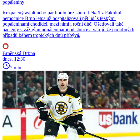
popáleniny
Rozpálený asfalt nebo pár hodin bez stínu. Lékaři z Fakultní
nemocnice Brno letos už hospitalizovali pět lidí s těžkými
popáleninami chodidel, mezi nimi i roční dítě. Ošetřovali také
pacienty s vážnými popáleninami od slunce a varují, že podobných
případů během tropických dnů přibývá.
Brněnská Drbna
dnes, 12:30
2 min