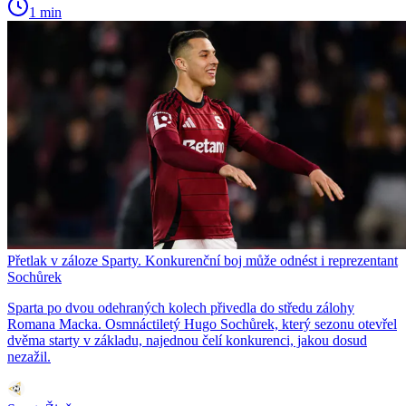
1 min
Přetlak v záloze Sparty. Konkurenční boj může odnést i reprezentant
Sochůrek
Sparta po dvou odehraných kolech přivedla do středu zálohy
Romana Macka. Osmnáctiletý Hugo Sochůrek, který sezonu otevřel
dvěma starty v základu, najednou čelí konkurenci, jakou dosud
nezažil.