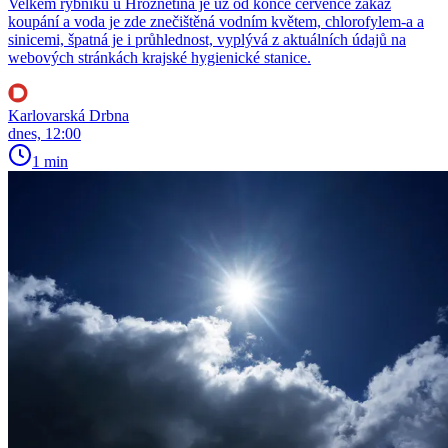
Velkém rybníku u Hroznětína je už od konce července zákaz
koupání a voda je zde znečištěná vodním květem, chlorofylem-a a
sinicemi, špatná je i průhlednost, vyplývá z aktuálních údajů na
webových stránkách krajské hygienické stanice.
Karlovarská Drbna
dnes, 12:00
1 min