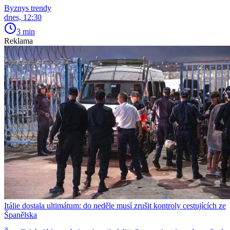
Byznys trendy
dnes, 12:30
3 min
Reklama
Itálie dostala ultimátum: do neděle musí zrušit kontroly cestujících ze
Španělska