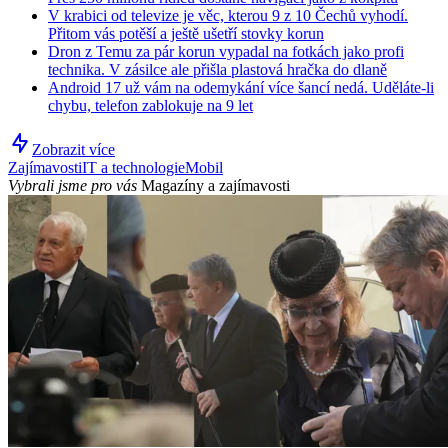
V krabici od televize je věc, kterou 9 z 10 Čechů vyhodí.
Přitom vás potěší a ještě ušetří stovky korun
Dron z Temu za pár korun vypadal na fotkách jako profi
technika. V zásilce ale přišla plastová hračka do dlaně
Android 17 už vám na odemykání více šancí nedá. Uděláte-li
chybu, telefon zablokuje na 9 let
Zobrazit více
Zajímavosti
IT a technologie
Mobil
Vybrali jsme pro vás
Magazíny a zajímavosti