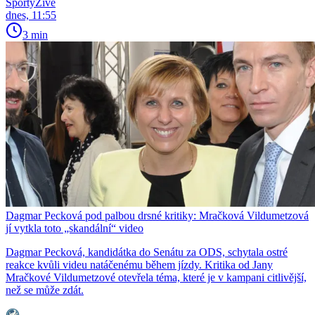
SportyŽivě
dnes, 11:55
3 min
Dagmar Pecková pod palbou drsné kritiky: Mračková Vildumetzová
jí vytkla toto „skandální“ video
Dagmar Pecková, kandidátka do Senátu za ODS, schytala ostré
reakce kvůli videu natáčenému během jízdy. Kritika od Jany
Mračkové Vildumetzové otevřela téma, které je v kampani citlivější,
než se může zdát.