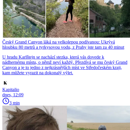
Český Grand Canyon láká na velkolepou podívanou: Ukrývá
hloubku 80 metrů a tyrkysovou vodu, z Prahy jste tam za 40 minut
U hradu Karlštejn se nachází stezka, která vás dovede k
nádhernému místu, o němž neví každý. Přezdívá se mu český Grand
Canyon a je to jedno z nejkrásnějších míst ve Středočeském kraji,
kam můžete vyrazit na dokonalý výlet.
Kapitalio
dnes, 12:09
3 min