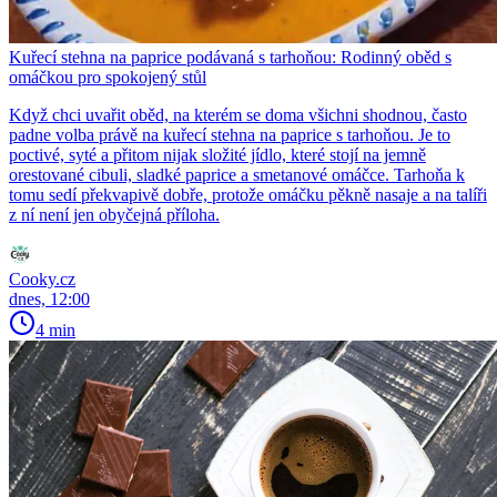
Kuřecí stehna na paprice podávaná s tarhoňou: Rodinný oběd s
omáčkou pro spokojený stůl
Když chci uvařit oběd, na kterém se doma všichni shodnou, často
padne volba právě na kuřecí stehna na paprice s tarhoňou. Je to
poctivé, syté a přitom nijak složité jídlo, které stojí na jemně
orestované cibuli, sladké paprice a smetanové omáčce. Tarhoňa k
tomu sedí překvapivě dobře, protože omáčku pěkně nasaje a na talíři
z ní není jen obyčejná příloha.
Cooky.cz
dnes, 12:00
4 min