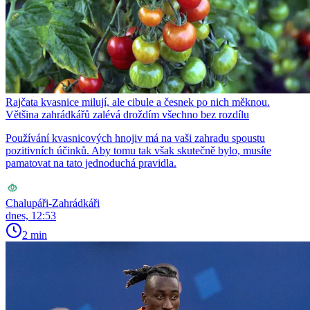
Rajčata kvasnice milují, ale cibule a česnek po nich měknou.
Většina zahrádkářů zalévá droždím všechno bez rozdílu
Používání kvasnicových hnojiv má na vaši zahradu spoustu
pozitivních účinků. Aby tomu tak však skutečně bylo, musíte
pamatovat na tato jednoduchá pravidla.
Chalupáři-Zahrádkáři
dnes, 12:53
2 min