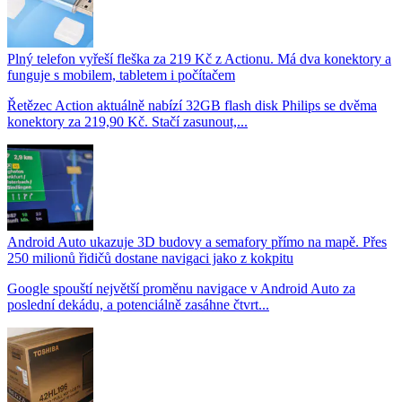
Plný telefon vyřeší fleška za 219 Kč z Actionu. Má dva konektory a
funguje s mobilem, tabletem i počítačem
Řetězec Action aktuálně nabízí 32GB flash disk Philips se dvěma
konektory za 219,90 Kč. Stačí zasunout,...
Android Auto ukazuje 3D budovy a semafory přímo na mapě. Přes
250 milionů řidičů dostane navigaci jako z kokpitu
Google spouští největší proměnu navigace v Android Auto za
poslední dekádu, a potenciálně zasáhne čtvrt...