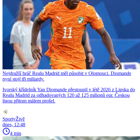
Nejdražší hráč Realu Madrid měl působit v Olomouci. Diomande
nyní stojí tři miliardy.
Ivorský křídelník Yan Diomande přestoupil v létě 2026 z Lipska do
Realu Madrid za odhadovaných 120 až 125 milionů eur. Českou
ligou přitom málem prošel.
SportyŽivě
dnes, 12:48
4 min