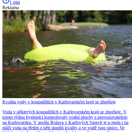
1 min
Reklama
Kvalita vody v koupalištích v Karlovarském kraji se zhoršuje
Voda v některých koupalištích v Karlovarském kraji se zhoršuje. V
tomto týdnu hygienici kontrolovaly vodní plochy s provozovatelem
na Karlovarsku. V areálu Rolava v Karlových Varech je u mola i na
pláži voda na třetím z pěti stupňů kvality a ve vodě jsou sinice. Ve