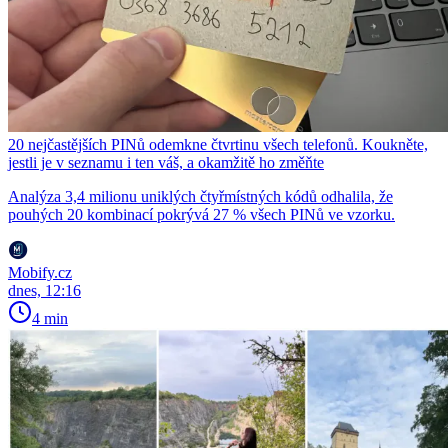
20 nejčastějších PINů odemkne čtvrtinu všech telefonů. Koukněte,
jestli je v seznamu i ten váš, a okamžitě ho změňte
Analýza 3,4 milionu uniklých čtyřmístných kódů odhalila, že
pouhých 20 kombinací pokrývá 27 % všech PINů ve vzorku.
Mobify.cz
dnes, 12:16
4 min