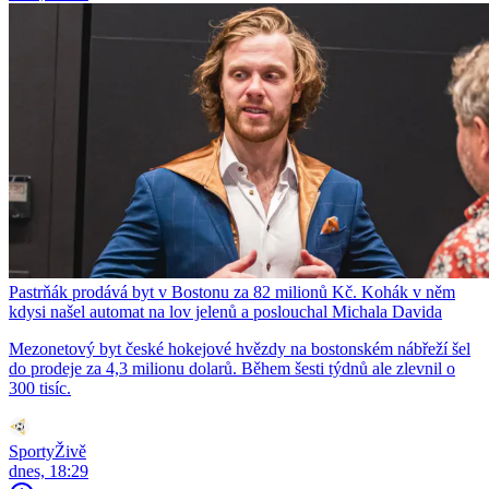
Pastrňák prodává byt v Bostonu za 82 milionů Kč. Kohák v něm
kdysi našel automat na lov jelenů a poslouchal Michala Davida
Mezonetový byt české hokejové hvězdy na bostonském nábřeží šel
do prodeje za 4,3 milionu dolarů. Během šesti týdnů ale zlevnil o
300 tisíc.
SportyŽivě
dnes, 18:29