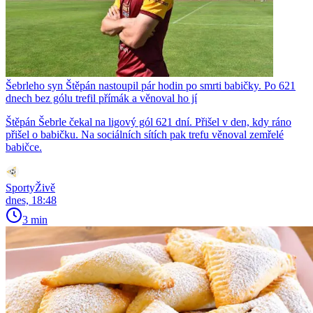
Šebrleho syn Štěpán nastoupil pár hodin po smrti babičky. Po 621
dnech bez gólu trefil přímák a věnoval ho jí
Štěpán Šebrle čekal na ligový gól 621 dní. Přišel v den, kdy ráno
přišel o babičku. Na sociálních sítích pak trefu věnoval zemřelé
babičce.
SportyŽivě
dnes, 18:48
3 min