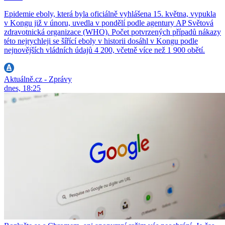
Epidemie eboly, která byla oficiálně vyhlášena 15. května, vypukla
v Kongu již v únoru, uvedla v pondělí podle agentury AP Světová
zdravotnická organizace (WHO). Počet potvrzených případů nákazy
této nejrychleji se šířící eboly v historii dosáhl v Kongu podle
nejnovějších vládních údajů 4 200, včetně více než 1 900 obětí.
Aktuálně.cz - Zprávy
dnes, 18:25