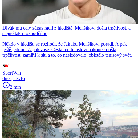
Divák mu celý zápas radil z hlediště. Menšíkovi došla trpělivost, a
stejně tak i rozhodčímu
Někdo v hledišti se rozhodl, že Jakubu Menšíkovi poradí. A pak
ještě jednou. A pak zase. Českému tenistovi nakonec došla
trpělivost, zamířil k síti a to, co následovalo, obletělo tenisový svět.
SportWin
dnes, 18:16
2 min