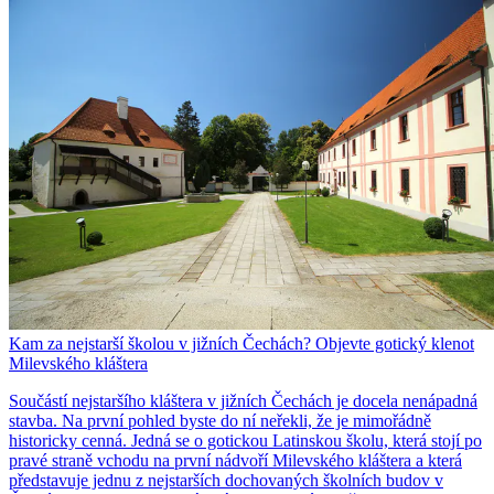
Kam za nejstarší školou v jižních Čechách? Objevte gotický klenot
Milevského kláštera
Součástí nejstaršího kláštera v jižních Čechách je docela nenápadná
stavba. Na první pohled byste do ní neřekli, že je mimořádně
historicky cenná. Jedná se o gotickou Latinskou školu, která stojí po
pravé straně vchodu na první nádvoří Milevského kláštera a která
představuje jednu z nejstarších dochovaných školních budov v