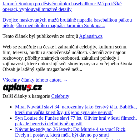
Jaromír Soukup po děsivém útoku baseballkou: Má po těžké
operaci, vyplouvají mrazivé detaily
Dvojice maskovaných mužů brutálně napadla baseballkou pálkou
někdejšího mediálního magnáta Jaromíra Soukupa...
Tento článek byl publikován ze zdrojů
Aplausin.cz
Web se zaměřuje na české i zahraniční celebrity, kulturní scénu,
film, televizi, hudbu a společenské události. Čtenáři zde najdou
rozhovory, příběhy známých osobností, zákulisní pohledy i
zajímavosti, které dokreslují svět showbyznysu a veřejného života.
Obsah je laděný spíše magazínově než...
Všechny články tohoto autora →
Další články z kategorie
Celebrity
Mirai Navrátil slaví 34. narozeniny jako čerstvý táta. Babička,
která mu vařila knedlíky, už jeho syna ale neuvidí
Syn Louise de Funèse slaví 77 let. Olivier hrál v šesti filmech,
pak ale herectví definitivně opustil
Návrat legendy po 26 letech: Do Mumie 4 se vrací Rick,
Evelyn i postava, která měla být dávno po smrti