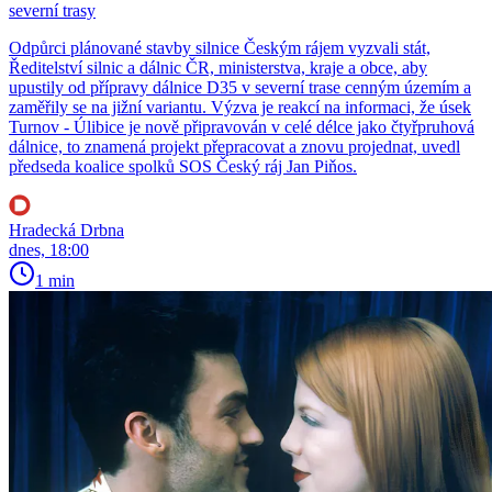
severní trasy
Odpůrci plánované stavby silnice Českým rájem vyzvali stát,
Ředitelství silnic a dálnic ČR, ministerstva, kraje a obce, aby
upustily od přípravy dálnice D35 v severní trase cenným územím a
zaměřily se na jižní variantu. Výzva je reakcí na informaci, že úsek
Turnov - Úlibice je nově připravován v celé délce jako čtyřpruhová
dálnice, to znamená projekt přepracovat a znovu projednat, uvedl
předseda koalice spolků SOS Český ráj Jan Piňos.
Hradecká Drbna
dnes, 18:00
1 min