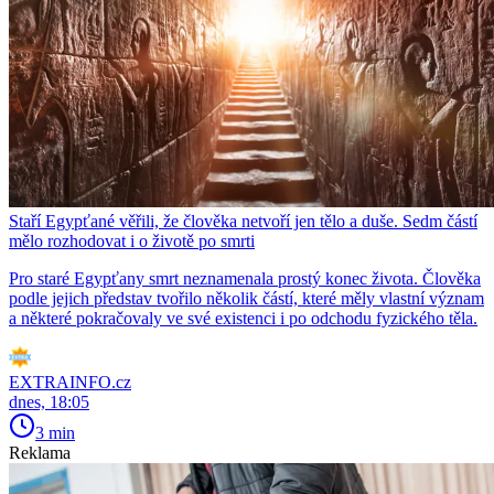
Staří Egypťané věřili, že člověka netvoří jen tělo a duše. Sedm částí
mělo rozhodovat i o životě po smrti
Pro staré Egypťany smrt neznamenala prostý konec života. Člověka
podle jejich představ tvořilo několik částí, které měly vlastní význam
a některé pokračovaly ve své existenci i po odchodu fyzického těla.
EXTRAINFO.cz
dnes, 18:05
3 min
Reklama