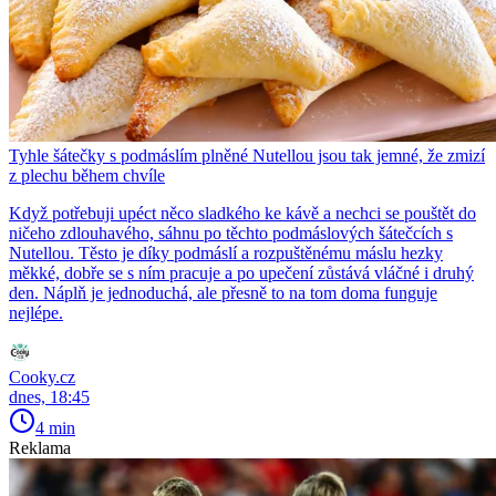
Tyhle šátečky s podmáslím plněné Nutellou jsou tak jemné, že zmizí
z plechu během chvíle
Když potřebuji upéct něco sladkého ke kávě a nechci se pouštět do
ničeho zdlouhavého, sáhnu po těchto podmáslových šátečcích s
Nutellou. Těsto je díky podmáslí a rozpuštěnému máslu hezky
měkké, dobře se s ním pracuje a po upečení zůstává vláčné i druhý
den. Náplň je jednoduchá, ale přesně to na tom doma funguje
nejlépe.
Cooky.cz
dnes, 18:45
4 min
Reklama