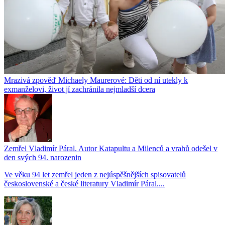
Mrazivá zpověď Michaely Maurerové: Děti od ní utekly k
exmanželovi, život jí zachránila nejmladší dcera
Zemřel Vladimír Páral. Autor Katapultu a Milenců a vrahů odešel v
den svých 94. narozenin
Ve věku 94 let zemřel jeden z nejúspěšnějších spisovatelů
československé a české literatury Vladimír Páral....