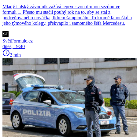
Mladý italský závodník zažívá teprve svou druhou sezónu ve
formuli 1. Přesto mu stačil pouhý rok na to, aby se stal z
podceňovaného nováčka, lídrem šampionátu. To kromě fanoušků a
jeho týmového kolegy, překvapilo i samotného šéfa Mercedesu.
SvětFormule.cz
dnes, 19:40
2 min