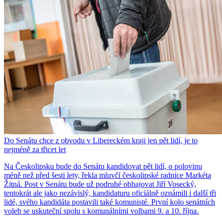
Do Senátu chce z obvodu v Libereckém kraji jen pět lidí, je to
nejméně za třicet let
Na Českolipsku bude do Senátu kandidovat pět lidí, o polovinu
méně než před šesti lety, řekla mluvčí českolipské radnice Markéta
Žitná. Post v Senátu bude už podruhé obhajovat Jiří Vosecký,
tentokrát ale jako nezávislý, kandidaturu oficiálně oznámili i další tři
lidé, svého kandidáta postavili také komunisté. První kolo senátních
voleb se uskuteční spolu s komunálními volbami 9. a 10. října.