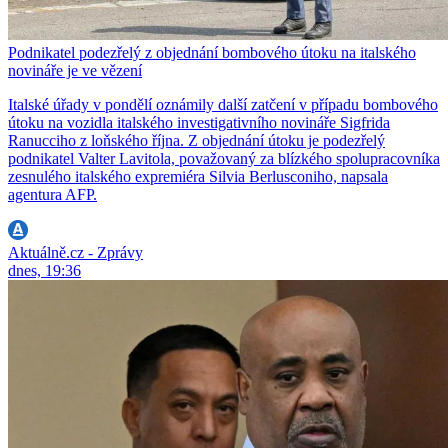
Podnikatel podezřelý z objednání bombového útoku na italského
novináře je ve vězení
Italské úřady v pondělí oznámily další zatčení v případu bombového
útoku na vozidla italského investigativního novináře Sigfrida
Ranucciho z loňského října. Z objednání útoku je podezřelý
podnikatel Valter Lavitola, považovaný za blízkého spolupracovníka
zesnulého italského expremiéra Silvia Berlusconiho, napsala
agentura AFP.
Aktuálně.cz - Zprávy
dnes, 19:36