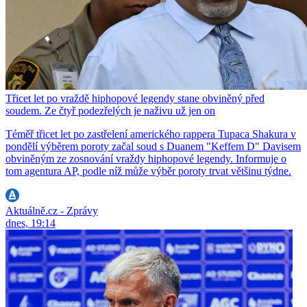
Třicet let po vraždě hiphopové legendy stane obviněný před
soudem. Ze čtyř podezřelých je naživu už jen on
Téměř třicet let po zastřelení amerického rappera Tupaca Shakura v
pondělí výběrem poroty začal soud s Duanem "Keffem D" Davisem
obviněným ze zosnování vraždy hiphopové legendy. Informuje o
tom agentura AP, podle níž může výběr poroty trvat většinu týdne.
Aktuálně.cz - Zprávy
dnes, 19:14