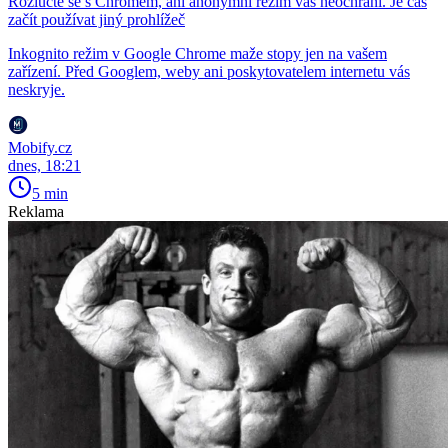
Rozlučte se s Chromem, ani anonymní režim vás neochrání. Je čas
začít používat jiný prohlížeč
Inkognito režim v Google Chrome maže stopy jen na vašem
zařízení. Před Googlem, weby ani poskytovatelem internetu vás
neskryje.
Mobify.cz
dnes, 18:21
5 min
Reklama