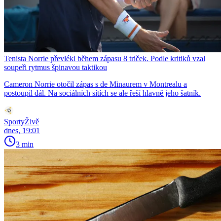
Tenista Norrie převlékl během zápasu 8 triček. Podle kritiků vzal
soupeři rytmus špinavou taktikou
Cameron Norrie otočil zápas s de Minaurem v Montrealu a
postoupil dál. Na sociálních sítích se ale řeší hlavně jeho šatník.
SportyŽivě
dnes, 19:01
3 min