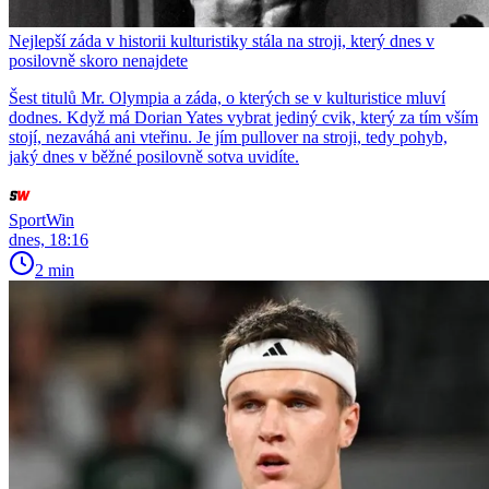
Nejlepší záda v historii kulturistiky stála na stroji, který dnes v
posilovně skoro nenajdete
Šest titulů Mr. Olympia a záda, o kterých se v kulturistice mluví
dodnes. Když má Dorian Yates vybrat jediný cvik, který za tím vším
stojí, nezaváhá ani vteřinu. Je jím pullover na stroji, tedy pohyb,
jaký dnes v běžné posilovně sotva uvidíte.
SportWin
dnes, 18:16
2 min