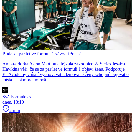
Bude za pár let ve formuli 1 závodit žena?
Ambasadorka Aston Martinu a bývalá závodnice W Series Jessica
Hawkins věří, že se za pár let ve formuli 1 objeví žena. Podporuje
F1 Academy v úsilí vychovávat talentované ženy schopné bojovat o
místa na startovním roštu.
SvětFormule.cz
dnes, 18:10
2 min