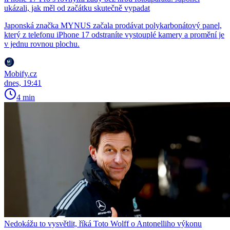
ukázali, jak měl od začátku skutečně vypadat
Japonská značka MYNUS začala prodávat polykarbonátový panel,
který z telefonu iPhone 17 odstraníte vystouplé kamery a promění je
v jednu rovnou plochu.
Mobify.cz
dnes, 19:41
4 min
Nedokážu to vysvětlit, říká Toto Wolff o Antonelliho výkonu