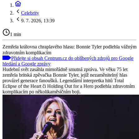
Celebrity
9. 7. 2026, 13:39
1 min
Zemřela královna chraplavého hlasu: Bonnie Tyler podlehla vážným
zdravotním komplikacím
Přidejte si obsah Centrum.cz do oblíbených zdrojů pro Google
hledání a Google zprávy
Hudební svět zasáhla mimořádně smutná zpráva. Ve věku 75 let
zemřela britská zpěvačka Bonnie Tyler, jejíž nezaměnitelný hlas
provázel generace fanoušků. Legendární interpretka hitů Total
Eclipse of the Heart či Holding Out for a Hero podlehla zdravotním
komplikacím po několikaměsíčním boji.