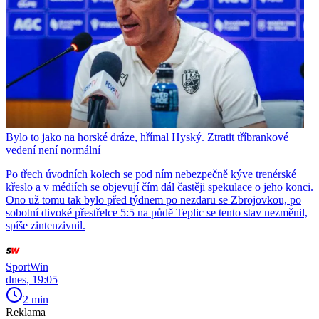
Bylo to jako na horské dráze, hřímal Hyský. Ztratit tříbrankové
vedení není normální
Po třech úvodních kolech se pod ním nebezpečně kýve trenérské
křeslo a v médiích se objevují čím dál častěji spekulace o jeho konci.
Ono už tomu tak bylo před týdnem po nezdaru se Zbrojovkou, po
sobotní divoké přestřelce 5:5 na půdě Teplic se tento stav nezměnil,
spíše zintenzivnil.
SportWin
dnes, 19:05
2 min
Reklama