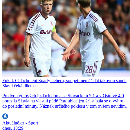
Fukal: Chlácholení Sparty neberu, soupeři nemáš dát takovou šanci.
Slavii čeká dilema
Po dvou gólových jízdách doma se Slováckem 5:1 a v Ostravě 4:0
porazila Slavia na vlastní půdě Pardubice jen 2:1 a bála se o výhru
do poslední minuty. Náznak určitého poklesu v tom ovšem nevidím.
Aktuálně.cz - Sport
dnes, 18:29