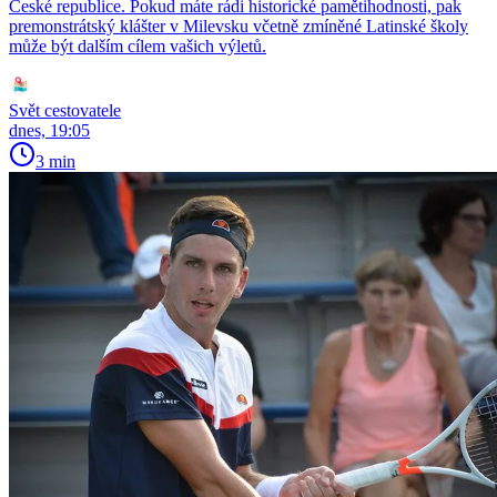
České republice. Pokud máte rádi historické pamětihodnosti, pak
premonstrátský klášter v Milevsku včetně zmíněné Latinské školy
může být dalším cílem vašich výletů.
Svět cestovatele
dnes, 19:05
3 min