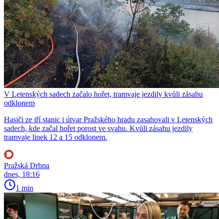
V Letenských sadech začalo hořet, tramvaje jezdily kvůli zásahu
odklonem
Hasiči ze tří stanic i útvar Pražského hradu zasahovali v Letenských
sadech, kde začal hořet porost ve svahu. Kvůli zásahu jezdily
tramvaje linek 12 a 15 odklonem.
Pražská Drbna
dnes, 18:16
1 min