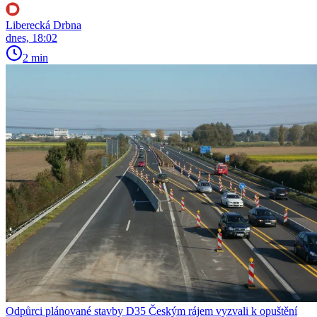
Liberecká Drbna
dnes, 18:02
2 min
Odpůrci plánované stavby D35 Českým rájem vyzvali k opuštění