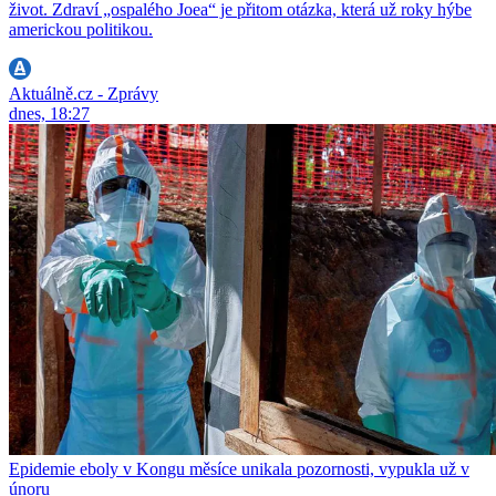
život. Zdraví „ospalého Joea“ je přitom otázka, která už roky hýbe
americkou politikou.
Aktuálně.cz - Zprávy
dnes, 18:27
Epidemie eboly v Kongu měsíce unikala pozornosti, vypukla už v
únoru