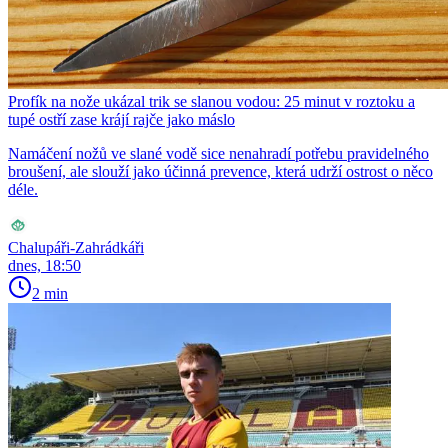
Profík na nože ukázal trik se slanou vodou: 25 minut v roztoku a
tupé ostří zase krájí rajče jako máslo
Namáčení nožů ve slané vodě sice nenahradí potřebu pravidelného
broušení, ale slouží jako účinná prevence, která udrží ostrost o něco
déle.
Chalupáři-Zahrádkáři
dnes, 18:50
2 min