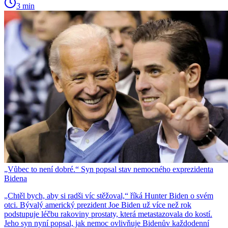
3 min
„Vůbec to není dobré.“ Syn popsal stav nemocného exprezidenta
Bidena
„Chtěl bych, aby si radši víc stěžoval,“ říká Hunter Biden o svém
otci. Bývalý americký prezident Joe Biden už více než rok
podstupuje léčbu rakoviny prostaty, která metastazovala do kostí.
Jeho syn nyní popsal, jak nemoc ovlivňuje Bidenův každodenní