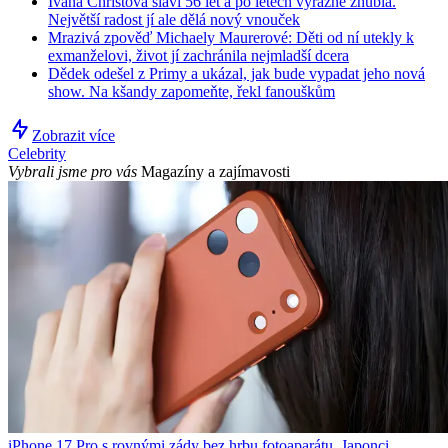
Ivana Christová slaví 56 let a po letech výrazně zhubla.
Největší radost jí ale dělá nový vnouček
Mrazivá zpověď Michaely Maurerové: Děti od ní utekly k
exmanželovi, život jí zachránila nejmladší dcera
Dědek odešel z Primy a ukázal, jak bude vypadat jeho nová
show. Na kšandy zapomeňte, řekl fanouškům
Zobrazit více
Celebrity
Vybrali jsme pro vás
Magazíny a zajímavosti
iPhone 17 Pro s rovnými zády bez hrbu fotoaparátu. Japonci