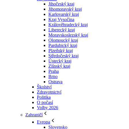
Jihočeský kraj
Jihomoravský kraj
Karlovarský kraj
Kraj Vysočina
Králověhradecký kraj
Liberecký kraj
Moravskoslezský kraj
Olomoucký kraj
Pardubický kraj
Plzeňský kraj
Středočeský kraj
Ústecký kraj
Zlínský kraj
Praha
Brno
Ostrava
Školství
Zdravotnictví
Politika
O počasí
Volby 2026
Zahraničí
Evropa
Slovensko