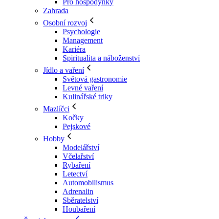
Pro hospodyňky
Zahrada
Osobní rozvoj
Psychologie
Management
Kariéra
Spiritualita a náboženství
Jídlo a vaření
Světová gastronomie
Levné vaření
Kulinářské triky
Mazlíčci
Kočky
Pejskové
Hobby
Modelářství
Včelařství
Rybaření
Letectví
Automobilismus
Adrenalin
Sběratelství
Houbaření