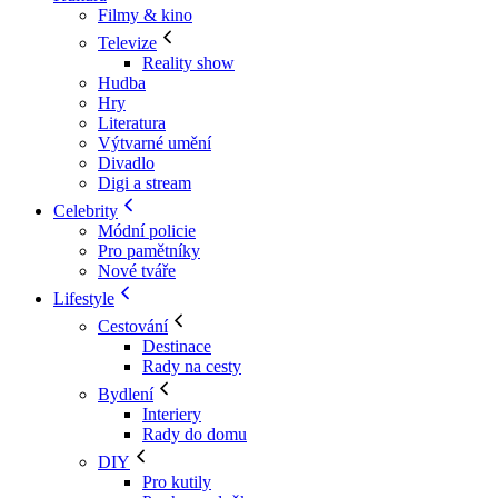
Filmy & kino
Televize
Reality show
Hudba
Hry
Literatura
Výtvarné umění
Divadlo
Digi a stream
Celebrity
Módní policie
Pro pamětníky
Nové tváře
Lifestyle
Cestování
Destinace
Rady na cesty
Bydlení
Interiery
Rady do domu
DIY
Pro kutily