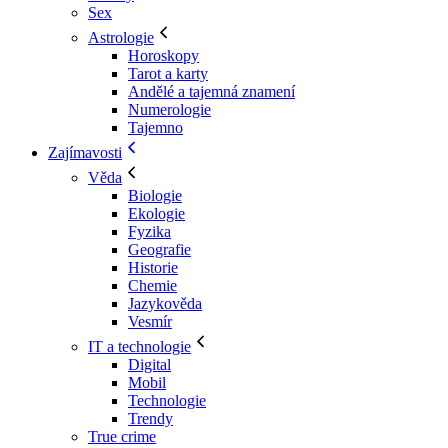
Sex
Astrologie
Horoskopy
Tarot a karty
Andělé a tajemná znamení
Numerologie
Tajemno
Zajímavosti
Věda
Biologie
Ekologie
Fyzika
Geografie
Historie
Chemie
Jazykověda
Vesmír
IT a technologie
Digital
Mobil
Technologie
Trendy
True crime