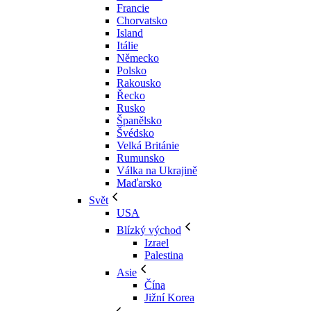
Francie
Chorvatsko
Island
Itálie
Německo
Polsko
Rakousko
Řecko
Rusko
Španělsko
Švédsko
Velká Británie
Rumunsko
Válka na Ukrajině
Maďarsko
Svět
USA
Blízký východ
Izrael
Palestina
Asie
Čína
Jižní Korea