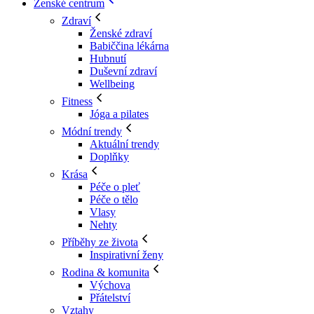
Ženské centrum
Zdraví
Ženské zdraví
Babiččina lékárna
Hubnutí
Duševní zdraví
Wellbeing
Fitness
Jóga a pilates
Módní trendy
Aktuální trendy
Doplňky
Krása
Péče o pleť
Péče o tělo
Vlasy
Nehty
Příběhy ze života
Inspirativní ženy
Rodina & komunita
Výchova
Přátelství
Vztahy