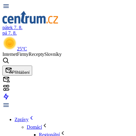
pátek 7. 8.
pá 7. 8.
25°C
Internet
Firmy
Recepty
Slovníky
Přihlášení
Zprávy
Domácí
Regionální