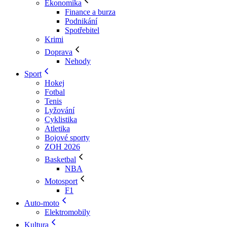
Ekonomika
Finance a burza
Podnikání
Spotřebitel
Krimi
Doprava
Nehody
Sport
Hokej
Fotbal
Tenis
Lyžování
Cyklistika
Atletika
Bojové sporty
ZOH 2026
Basketbal
NBA
Motosport
F1
Auto-moto
Elektromobily
Kultura