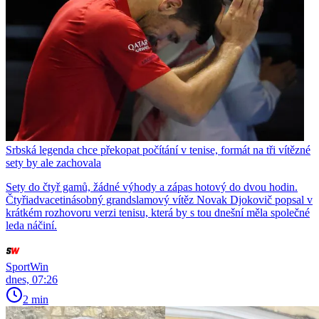
Srbská legenda chce překopat počítání v tenise, formát na tři vítězné
sety by ale zachovala
Sety do čtyř gamů, žádné výhody a zápas hotový do dvou hodin.
Čtyřiadvacetinásobný grandslamový vítěz Novak Djokovič popsal v
krátkém rozhovoru verzi tenisu, která by s tou dnešní měla společné
leda náčiní.
SportWin
dnes, 07:26
2 min