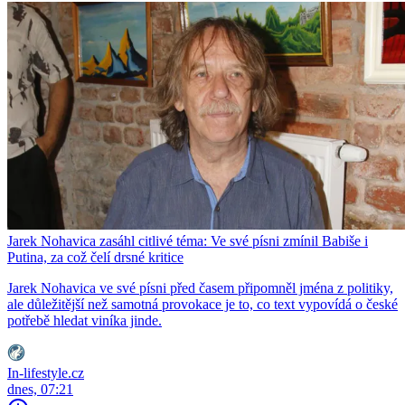
Jarek Nohavica zasáhl citlivé téma: Ve své písni zmínil Babiše i
Putina, za což čelí drsné kritice
Jarek Nohavica ve své písni před časem připomněl jména z politiky,
ale důležitější než samotná provokace je to, co text vypovídá o české
potřebě hledat viníka jinde.
In-lifestyle.cz
dnes, 07:21