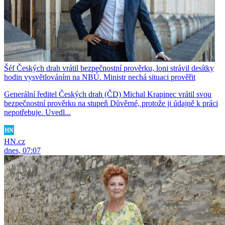
Šéf Českých drah vrátil bezpečnostní prověrku, loni strávil desítky
hodin vysvětlováním na NBÚ. Ministr nechá situaci prověřit
Generální ředitel Českých drah (ČD) Michal Krapinec vrátil svou
bezpečnostní prověrku na stupeň Důvěrné, protože ji údajně k práci
nepotřebuje. Uvedl...
HN.cz
dnes, 07:07