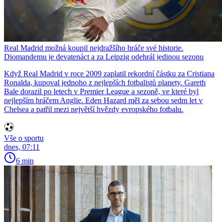
Real Madrid možná koupil nejdražšího hráče své historie.
Diomandemu je devatenáct a za Leipzig odehrál jedinou sezonu
Když Real Madrid v roce 2009 zaplatil rekordní částku za Cristiana
Ronalda, kupoval jednoho z nejlepších fotbalistů planety. Gareth
Bale dorazil po letech v Premier League a sezoně, ve které byl
nejlepším hráčem Anglie. Eden Hazard měl za sebou sedm let v
Chelsea a patřil mezi největší hvězdy evropského fotbalu.
Vše o sportu
dnes, 07:11
6 min