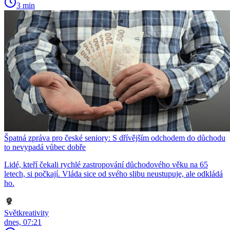
3 min
Špatná zpráva pro české seniory: S dřívějším odchodem do důchodu
to nevypadá vůbec dobře
Lidé, kteří čekali rychlé zastropování důchodového věku na 65
letech, si počkají. Vláda sice od svého slibu neustupuje, ale odkládá
ho.
Světkreativity
dnes, 07:21