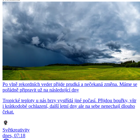
Po vlně rekordních veder přijde prudká a nečekaná změna. Máme se
pořádně připravit už na následující dny
Tropické teploty u nás brzy vystřídá jiné počasí. Přijdou bouřky, vítr
i krátkodobé ochlazení, další letní dny ale na sebe nenechají dlouho
čekat.
Světkreativity
dnes, 07:18