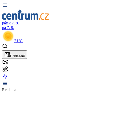
pátek 7. 8.
pá 7. 8.
21°C
Přihlášení
Reklama