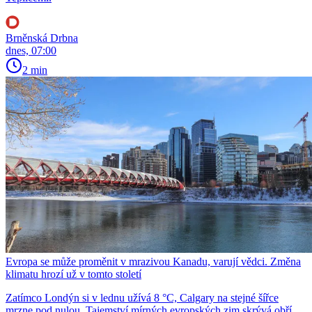
Brněnská Drbna
dnes, 07:00
2 min
Evropa se může proměnit v mrazivou Kanadu, varují vědci. Změna
klimatu hrozí už v tomto století
Zatímco Londýn si v lednu užívá 8 °C, Calgary na stejné šířce
mrzne pod nulou. Tajemství mírných evropských zim skrývá obří