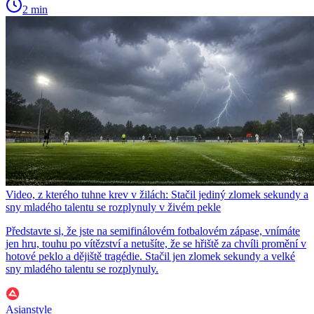
2 min
Video, z kterého tuhne krev v žilách: Stačil jediný zlomek sekundy a
sny mladého talentu se rozplynuly v živém pekle
Představte si, že jste na semifinálovém fotbalovém zápase, vnímáte
jen hru, touhu po vítězství a netušíte, že se hřiště za chvíli promění v
hotové peklo a dějiště tragédie. Stačil jen zlomek sekundy a velké
sny mladého talentu se rozplynuly.
Asianstyle