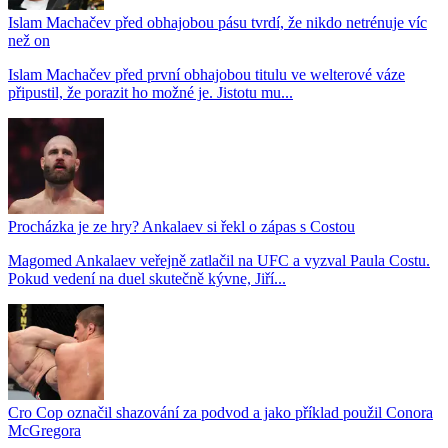
Islam Machačev před obhajobou pásu tvrdí, že nikdo netrénuje víc
než on
Islam Machačev před první obhajobou titulu ve welterové váze
připustil, že porazit ho možné je. Jistotu mu...
Procházka je ze hry? Ankalaev si řekl o zápas s Costou
Magomed Ankalaev veřejně zatlačil na UFC a vyzval Paula Costu.
Pokud vedení na duel skutečně kývne, Jiří...
Cro Cop označil shazování za podvod a jako příklad použil Conora
McGregora