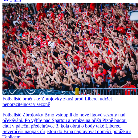
Fotbalisté brněnské Zbrojovky zkusí proti Liberci udržet
neporazitelnost v sezoně
Fotbalisté Zbrojovky Brno vstoupili do nové ligové sezony nad
očekávání. Po výhře nad Spartou a remíze na hřišti Plzně budou
chtít v páteční předehrávce 3. kola obrat o body také Liberec.
Severočeši naopak přijedou do Brna napravovat domácí porážku s
Teplicemi.