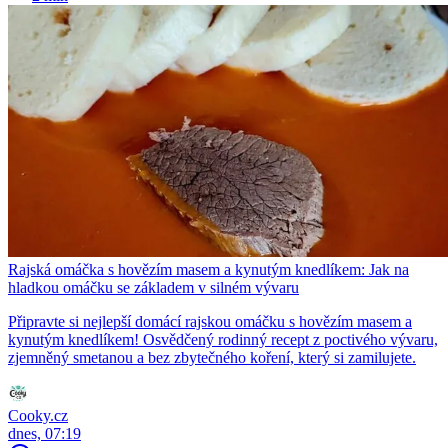
Rajská omáčka s hovězím masem a kynutým knedlíkem: Jak na
hladkou omáčku se základem v silném vývaru
Připravte si nejlepší domácí rajskou omáčku s hovězím masem a
kynutým knedlíkem! Osvědčený rodinný recept z poctivého vývaru,
zjemněný smetanou a bez zbytečného koření, který si zamilujete.
Cooky.cz
dnes, 07:19