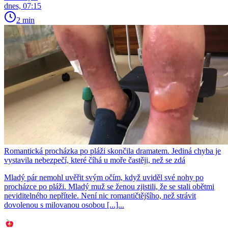
dnes, 07:15
2 min
Romantická procházka po pláži skončila dramatem. Jediná chyba je
vystavila nebezpečí, které číhá u moře častěji, než se zdá
Mladý pár nemohl uvěřit svým očím, když uviděl své nohy po
procházce po pláži. Mladý muž se ženou zjistili, že se stali obětmi
neviditelného nepřítele. Není nic romantičtějšího, než strávit
dovolenou s milovanou osobou [...]...