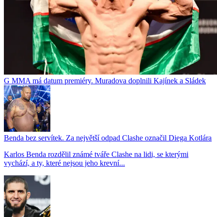
G MMA má datum premiéry. Muradova doplnili Kajínek a Sládek
Benda bez servítek. Za největší odpad Clashe označil Diega Kotlára
Karlos Benda rozdělil známé tváře Clashe na lidi, se kterými
vychází, a ty, které nejsou jeho krevní...