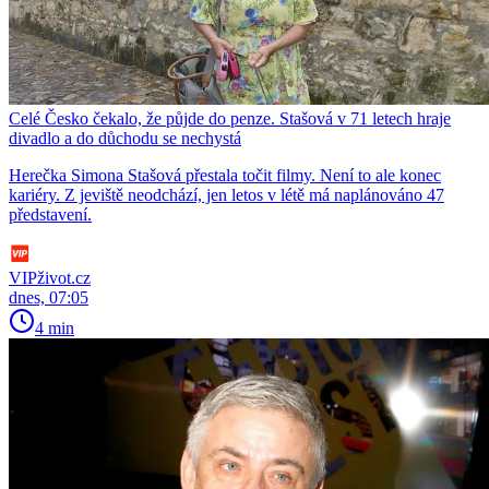
Celé Česko čekalo, že půjde do penze. Stašová v 71 letech hraje
divadlo a do důchodu se nechystá
Herečka Simona Stašová přestala točit filmy. Není to ale konec
kariéry. Z jeviště neodchází, jen letos v létě má naplánováno 47
představení.
VIPživot.cz
dnes, 07:05
4 min