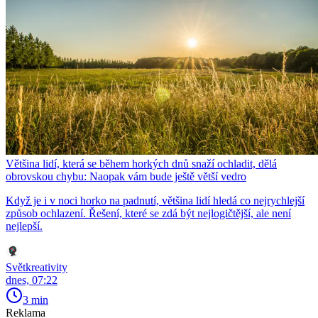
Většina lidí, která se během horkých dnů snaží ochladit, dělá
obrovskou chybu: Naopak vám bude ještě větší vedro
Když je i v noci horko na padnutí, většina lidí hledá co nejrychlejší
způsob ochlazení. Řešení, které se zdá být nejlogičtější, ale není
nejlepší.
Světkreativity
dnes, 07:22
3 min
Reklama