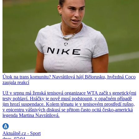
Útok na trans komunitu? Navrátilová hájí Bělorusku, hvězdná Coco
zaujala reakcí
Už v srpnu má ženská tenisová organizace WTA začít s genetickými
testy pohlaví. Hráčky je nově musí podstoupit, v opačném případě
jim hrozí suspendace. Kolem tématu je v tenisovém prostředí rušno,
v epicentru vášnivých diskusí se přitom často ocitá česko-americká
legenda Martina Navrátilová.
Aktuálně.cz - Sport
dnes, 07:04