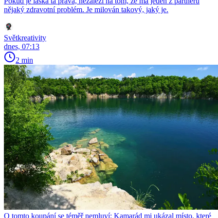
Pokud je láska ta pravá, nezáleží na tom, že má jeden z partnerů
nějaký zdravotní problém. Je milován takový, jaký je.
Světkreativity
dnes, 07:13
2 min
O tomto koupání se téměř nemluví: Kamarád mi ukázal místo, které