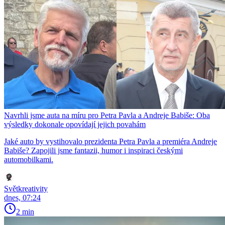
Navrhli jsme auta na míru pro Petra Pavla a Andreje Babiše: Oba
výsledky dokonale opovídají jejich povahám
Jaké auto by vystihovalo prezidenta Petra Pavla a premiéra Andreje
Babiše? Zapojili jsme fantazii, humor i inspiraci českými
automobilkami.
Světkreativity
dnes, 07:24
2 min