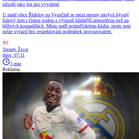
působí jako jen pro vyvolené
U malé obce Řídelov na Vysočině se mezi stromy ukrývá bývalý
žulový lom s čistou vodou a výrazně klidnější atmosférou než na
běžných koupalištích. Místo patří potápěčskému klubu, proto sem
nelze vyrazit bez respektování podmínek provozovatele.
Trendy Život
dnes, 07:11
3 min
Reklama