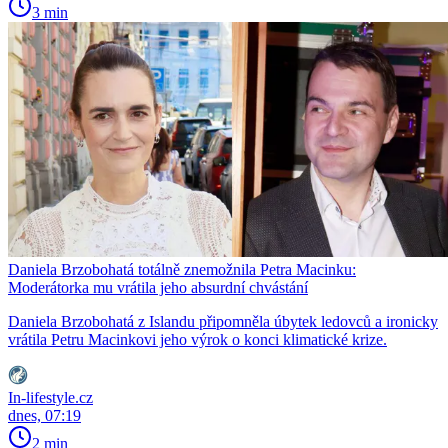
3 min
Daniela Brzobohatá totálně znemožnila Petra Macinku:
Moderátorka mu vrátila jeho absurdní chvástání
Daniela Brzobohatá z Islandu připomněla úbytek ledovců a ironicky
vrátila Petru Macinkovi jeho výrok o konci klimatické krize.
In-lifestyle.cz
dnes, 07:19
2 min