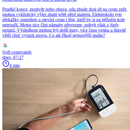
Prudké kopce, protivítr nebo obava, zda zbude dost sil na cestu zpět,
mohou cyklistický výlet zhatit ještě před startem. Elektrokolo tyto
překážky zmenšuje a otevírá cestu i těm, kteří by si na běžném kole
netroufli. Motor sice část námahy převezme, pohyb však z jízdy
nemizí. Výsledkem mohou být delší trasy, více času venku a hlavně
větší chuť vyrazit znovu. Co ale říkají nejnovější studie?
Svět cestovatele
dnes, 07:27
4 min