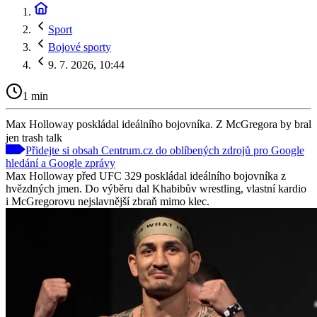
Sport
Bojové sporty
9. 7. 2026, 10:44
1 min
Max Holloway poskládal ideálního bojovníka. Z McGregora by bral
jen trash talk
Přidejte si obsah Centrum.cz do oblíbených zdrojů pro Google
hledání a Google zprávy
Max Holloway před UFC 329 poskládal ideálního bojovníka z
hvězdných jmen. Do výběru dal Khabibův wrestling, vlastní kardio
i McGregorovu nejslavnější zbraň mimo klec.