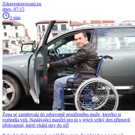
Zdravestravovani.eu
dnes, 07:15
2 min
Žena se zamilovala do zdravotně postiženého muže, kterého si
rozhodla vzít. Nastávající manžel pro ni v jejich velký den připravil
překvapení, které vhání slzy do očí