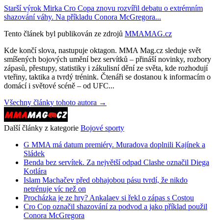
Starší výrok Mirka Cro Copa znovu rozvířil debatu o extrémním
shazování váhy. Na příkladu Conora McGregora...
Tento článek byl publikován ze zdrojů
MMAMAG.cz
Kde končí slova, nastupuje oktagon. MMA Mag.cz sleduje svět
smíšených bojových umění bez servítků – přináší novinky, rozbory
zápasů, přestupy, statistiky i zákulisní dění ze světa, kde rozhodují
vteřiny, taktika a tvrdý trénink. Čtenáři se dostanou k informacím o
domácí i světové scéně – od UFC...
Všechny články tohoto autora →
Další články z kategorie
Bojové sporty
G MMA má datum premiéry. Muradova doplnili Kajínek a
Sládek
Benda bez servítek. Za největší odpad Clashe označil Diega
Kotlára
Islam Machačev před obhajobou pásu tvrdí, že nikdo
netrénuje víc než on
Procházka je ze hry? Ankalaev si řekl o zápas s Costou
Cro Cop označil shazování za podvod a jako příklad použil
Conora McGregora