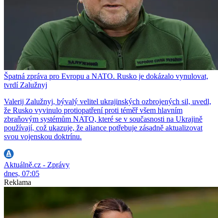
Špatná zpráva pro Evropu a NATO. Rusko je dokázalo vynulovat,
tvrdí Zalužnyj
Valerij Zalužnyj, bývalý velitel ukrajinských ozbrojených sil, uvedl,
že Rusko vyvinulo protiopatření proti téměř všem hlavním
zbraňovým systémům NATO, které se v současnosti na Ukrajině
používají, což ukazuje, že aliance potřebuje zásadně aktualizovat
svou vojenskou doktrínu.
Aktuálně.cz - Zprávy
dnes, 07:05
Reklama