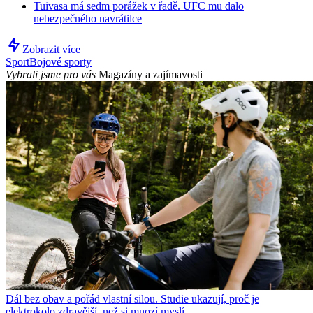
Tuivasa má sedm porážek v řadě. UFC mu dalo
nebezpečného navrátilce
Zobrazit více
Sport
Bojové sporty
Vybrali jsme pro vás
Magazíny a zajímavosti
Dál bez obav a pořád vlastní silou. Studie ukazují, proč je
elektrokolo zdravější, než si mnozí myslí