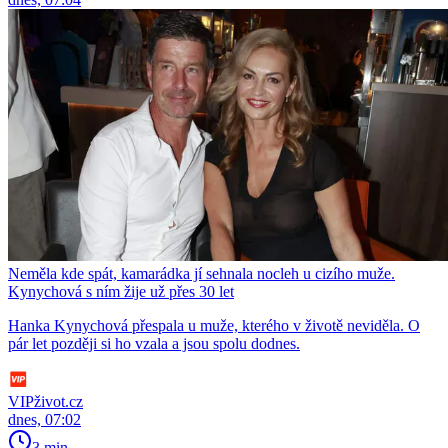
Neměla kde spát, kamarádka jí sehnala nocleh u cizího muže.
Kynychová s ním žije už přes 30 let
Hanka Kynychová přespala u muže, kterého v životě neviděla. O
pár let později si ho vzala a jsou spolu dodnes.
VIPživot.cz
dnes, 07:02
3 min