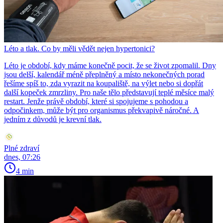
Léto a tlak. Co by měli vědět nejen hypertonici?
Léto je období, kdy máme konečně pocit, že se život zpomalil. Dny
jsou delší, kalendář méně přeplněný a místo nekonečných porad
řešíme spíš to, zda vyrazit na koupaliště, na výlet nebo si dopřát
další kopeček zmrzliny. Pro naše tělo představují teplé měsíce malý
restart. Jenže právě období, které si spojujeme s pohodou a
odpočinkem, může být pro organismus překvapivě náročné. A
jedním z důvodů je krevní tlak.
Plné zdraví
dnes, 07:26
4 min