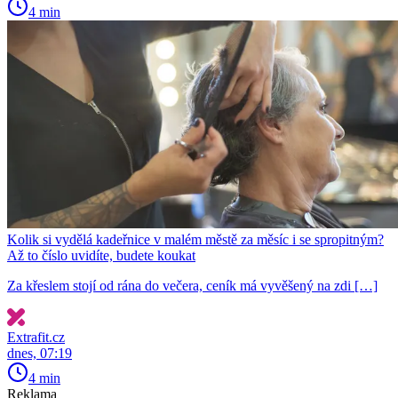
4 min
Kolik si vydělá kadeřnice v malém městě za měsíc i se spropitným?
Až to číslo uvidíte, budete koukat
Za křeslem stojí od rána do večera, ceník má vyvěšený na zdi […]
Extrafit.cz
dnes, 07:19
4 min
Reklama