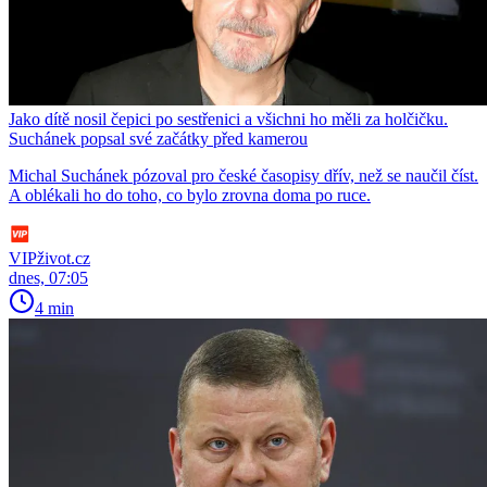
Jako dítě nosil čepici po sestřenici a všichni ho měli za holčičku.
Suchánek popsal své začátky před kamerou
Michal Suchánek pózoval pro české časopisy dřív, než se naučil číst.
A oblékali ho do toho, co bylo zrovna doma po ruce.
VIPživot.cz
dnes, 07:05
4 min