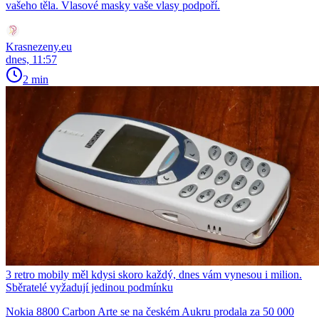
vašeho těla. Vlasové masky vaše vlasy podpoří.
Krasnezeny.eu
dnes, 11:57
2 min
3 retro mobily měl kdysi skoro každý, dnes vám vynesou i milion.
Sběratelé vyžadují jedinou podmínku
Nokia 8800 Carbon Arte se na českém Aukru prodala za 50 000