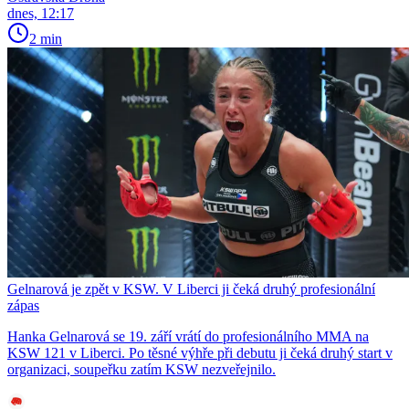
dnes, 12:17
2 min
Gelnarová je zpět v KSW. V Liberci ji čeká druhý profesionální
zápas
Hanka Gelnarová se 19. září vrátí do profesionálního MMA na
KSW 121 v Liberci. Po těsné výhře při debutu ji čeká druhý start v
organizaci, soupeřku zatím KSW nezveřejnilo.