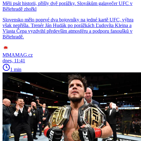
Měli psát historii, přišly dvě porážky. Slovákům galavečer UFC v
Bělehradě zhořkl
Slovensko mělo poprvé dva bojovníky na jedné kartě UFC, výhra
však nepřišla. Trenér Ján Hudák po porážkách Ľudovíta Kleina a
Vlasta Čepa vyzdvihl především atmosféru a podporu fanoušků v
Bělehradě.
MMAMAG.cz
dnes, 11:41
1 min