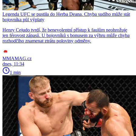
Legenda UFC se pustila do Herba Deana. Chyba sudího může stát
bojovníka půl výplaty
Henry Cejudo tvrdí, že benevolentní přístup k faulům neohrožuje
jen férovost zápasů. U bojovníků s bonusem za výhru může chyba
rozhodčího znamenat ztrátu poloviny odměny.
MMAMAG.cz
dnes, 11:34
1 min