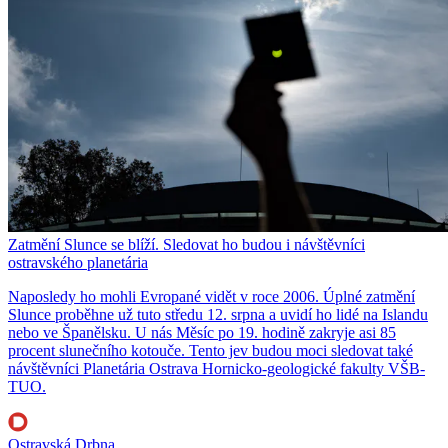
Zatmění Slunce se blíží. Sledovat ho budou i návštěvníci
ostravského planetária
Naposledy ho mohli Evropané vidět v roce 2006. Úplné zatmění
Slunce proběhne už tuto středu 12. srpna a uvidí ho lidé na Islandu
nebo ve Španělsku. U nás Měsíc po 19. hodině zakryje asi 85
procent slunečního kotouče. Tento jev budou moci sledovat také
návštěvníci Planetária Ostrava Hornicko-geologické fakulty VŠB-
TUO.
Ostravská Drbna