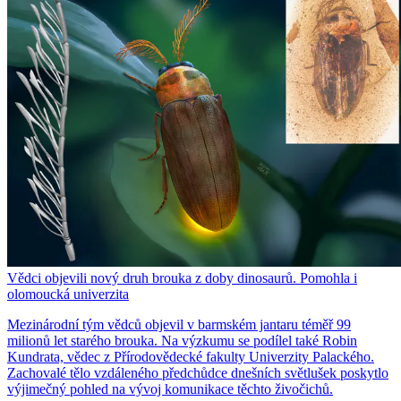
Vědci objevili nový druh brouka z doby dinosaurů. Pomohla i
olomoucká univerzita
Mezinárodní tým vědců objevil v barmském jantaru téměř 99
milionů let starého brouka. Na výzkumu se podílel také Robin
Kundrata, vědec z Přírodovědecké fakulty Univerzity Palackého.
Zachovalé tělo vzdáleného předchůdce dnešních světlušek poskytlo
výjimečný pohled na vývoj komunikace těchto živočichů.