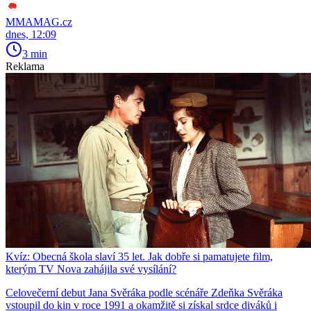
MMAMAG.cz
dnes, 12:09
3 min
Reklama
Kvíz: Obecná škola slaví 35 let. Jak dobře si pamatujete film,
kterým TV Nova zahájila své vysílání?
Celovečerní debut Jana Svěráka podle scénáře Zdeňka Svěráka
vstoupil do kin v roce 1991 a okamžitě si získal srdce diváků i