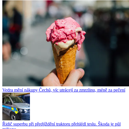
Vedra mění nákupy Čechů, víc utrácejí za zmrzlinu, méně za pečení
Řidič superbu při předjíždění traktoru přehlédl teslu. Škoda je půl