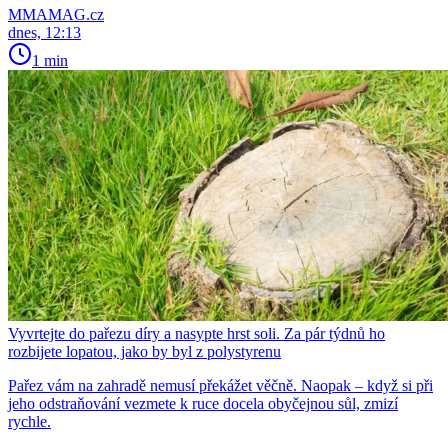
MMAMAG.cz
dnes, 12:13
1 min
Vyvrtejte do pařezu díry a nasypte hrst soli. Za pár týdnů ho
rozbijete lopatou, jako by byl z polystyrenu
Pařez vám na zahradě nemusí překážet věčně. Naopak – když si při
jeho odstraňování vezmete k ruce docela obyčejnou sůl, zmizí
rychle.