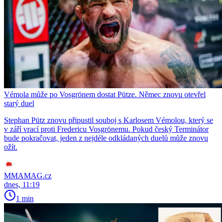
Vémola může po Vosgrönem dostat Pütze. Němec znovu otevřel
starý duel
Stephan Pütz znovu připustil souboj s Karlosem Vémolou, který se
v září vrací proti Fredericu Vosgrönemu. Pokud český Terminátor
bude pokračovat, jeden z nejdéle odkládaných duelů může znovu
ožít.
MMAMAG.cz
dnes, 11:19
1 min