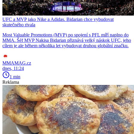
UFC a MVP jako Nike a Adidas. Bidarian chce vybudovat
skutečného rivala
Most Valuable Promotions (MVP) po spojení s PFL míří naplno do
MMA. Šéf MVP Nakisa Bidarian přiznává velký náskok UFC, jeho
cílem je ale během několika let vybudovat druhou globální značku.
MMAMAG.cz
dnes, 11:24
1 min
Reklama