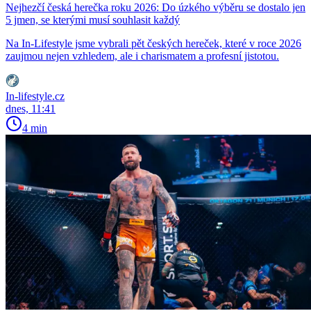
Nejhezčí česká herečka roku 2026: Do úzkého výběru se dostalo jen
5 jmen, se kterými musí souhlasit každý
Na In-Lifestyle jsme vybrali pět českých hereček, které v roce 2026
zaujmou nejen vzhledem, ale i charismatem a profesní jistotou.
In-lifestyle.cz
dnes, 11:41
4 min