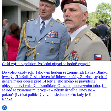
Čeští vojáci v politice. Poslední případ se hodně vymyká
Do voleb každý rok. Takovým heslem se zřejmě řídí Hynek Blaško,
bývalý příslušník Československé lidové armády. Z ozbrojených sil
generálmajor odešel před 14 lety a jeho jméno se pravidelně
objevuje mezi volenými kandidáty. On sám je potvrzením toho, jak
se lidé se zkušenostmi z vojska – někdy úspěšně, jindy ne –
pokoušejí získat politický vliv. Posledním z této řady je Karel
Řehka.