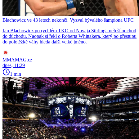
Blachowicz ve 43 letech nekončí. Vyzval bývalého šampiona UFC
Jan Blachowicz po rychlém TKO od Navaja Stirlinga neřeší odchod
do důchodu. Naopak si řekl o Roberta Whittakera, který po přestupu
do polotěžké váhy hledá další velké jméno.
MMAMAG.cz
dnes, 11:29
1 min