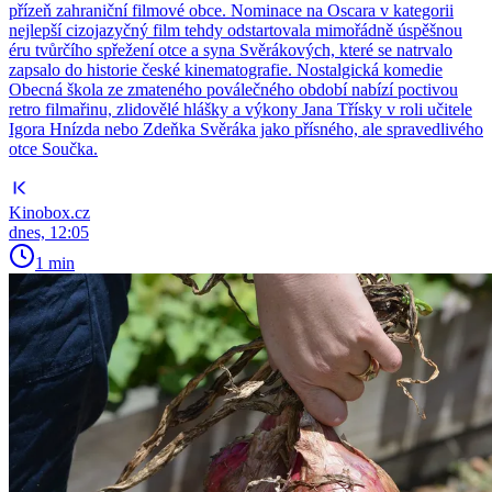
přízeň zahraniční filmové obce. Nominace na Oscara v kategorii
nejlepší cizojazyčný film tehdy odstartovala mimořádně úspěšnou
éru tvůrčího spřežení otce a syna Svěrákových, které se natrvalo
zapsalo do historie české kinematografie. Nostalgická komedie
Obecná škola ze zmateného poválečného období nabízí poctivou
retro filmařinu, zlidovělé hlášky a výkony Jana Třísky v roli učitele
Igora Hnízda nebo Zdeňka Svěráka jako přísného, ale spravedlivého
otce Součka.
Kinobox.cz
dnes, 12:05
1 min