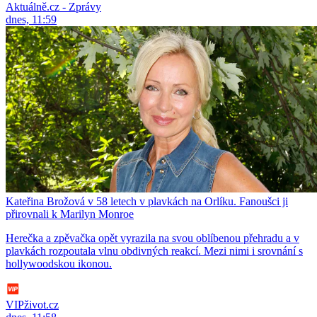
Aktuálně.cz - Zprávy
dnes, 11:59
Kateřina Brožová v 58 letech v plavkách na Orlíku. Fanoušci ji
přirovnali k Marilyn Monroe
Herečka a zpěvačka opět vyrazila na svou oblíbenou přehradu a v
plavkách rozpoutala vlnu obdivných reakcí. Mezi nimi i srovnání s
hollywoodskou ikonou.
VIPživot.cz