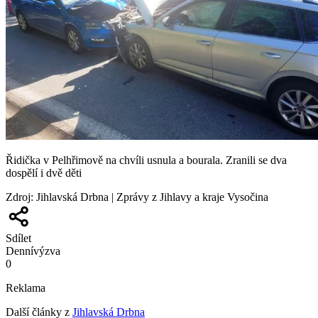
Řidička v Pelhřimově na chvíli usnula a bourala. Zranili se dva
dospělí i dvě děti
Zdroj
:
Jihlavská Drbna | Zprávy z Jihlavy a kraje Vysočina
Sdílet
Denní
výzva
0
Reklama
Další články z
Jihlavská Drbna