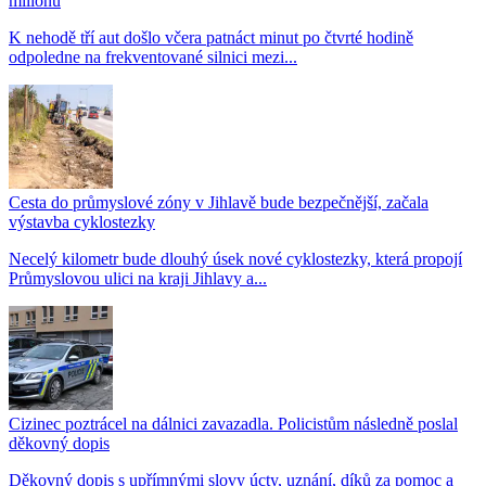
milionu
K nehodě tří aut došlo včera patnáct minut po čtvrté hodině
odpoledne na frekventované silnici mezi...
Cesta do průmyslové zóny v Jihlavě bude bezpečnější, začala
výstavba cyklostezky
Necelý kilometr bude dlouhý úsek nové cyklostezky, která propojí
Průmyslovou ulici na kraji Jihlavy a...
Cizinec poztrácel na dálnici zavazadla. Policistům následně poslal
děkovný dopis
Děkovný dopis s upřímnými slovy úcty, uznání, díků za pomoc a