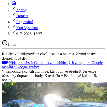
Zprávy
Domácí
Regionální
Kraj Vysočina
9. 7. 2026, 13:27
1 min
Řidička v Pelhřimově na chvíli usnula a bourala. Zranili se dva
dospělí i dvě děti
Přidejte si obsah Centrum.cz do oblíbených zdrojů pro Google
hledání a Google zprávy
V nemocnici skončili čtyři lidé, kteří byli ve středu 8. července
účastníky dopravní nehody. K té došlo v Pelhřimově kolem 15.
hodiny.