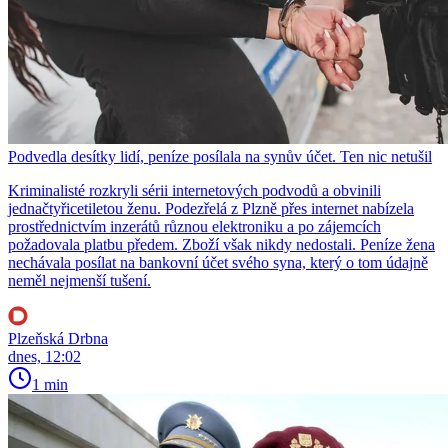
Podvedla desítky lidí, peníze posílala na synův účet. Ten nic netušil
Kriminalisté rozkryli sérii internetových podvodů a obvinili
jednačtyřicetiletou ženu. Podezřelá z Plzně přes internet nabízela
prostřednictvím inzerátů různou elektroniku a po zájemcích
požadovala platbu předem. Zboží však nikdy nedostali. Peníze žena
nechávala posílat na bankovní účet svého syna, který o tom údajně
neměl nejmenší tušení.
Plzeňská Drbna
dnes, 12:02
1 min