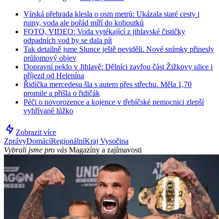
Vírská přehrada klesla o osm metrů: Ukázala staré cesty i
ruiny, voda ale pořád míří do kohoutků
FOTO, VIDEO: Voda vytékající z jihlavské čističky
odpadních vod by se dala pít
Tak detailně jsme Slunce ještě neviděli. Nové snímky přinesly
průlomový objev
Dopravní peklo v Jihlavě: Dělníci zavřou část Žižkovy ulice i
příjezd od Helenína
Řidička mercedesu šla s autem přes střechu. Měla 1,70
promile a přišla o řidičák
Péči o novorozence a kojence v třebíčské nemocnici zlepší
vyhřívané lůžko
Zobrazit více
Zprávy
Domácí
Regionální
Kraj Vysočina
Vybrali jsme pro vás
Magazíny a zajímavosti