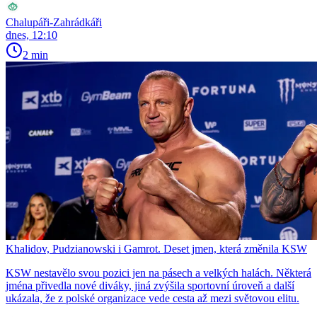
Chalupáři-Zahrádkáři
dnes, 12:10
2 min
Khalidov, Pudzianowski i Gamrot. Deset jmen, která změnila KSW
KSW nestavělo svou pozici jen na pásech a velkých halách. Některá
jména přivedla nové diváky, jiná zvýšila sportovní úroveň a další
ukázala, že z polské organizace vede cesta až mezi světovou elitu.