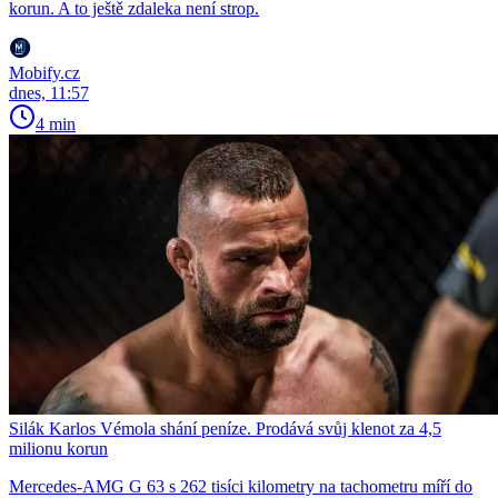
korun. A to ještě zdaleka není strop.
Mobify.cz
dnes, 11:57
4 min
Silák Karlos Vémola shání peníze. Prodává svůj klenot za 4,5
milionu korun
Mercedes-AMG G 63 s 262 tisíci kilometry na tachometru míří do