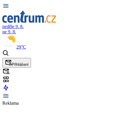
neděle 9. 8.
ne 9. 8.
29°C
Přihlášení
Reklama