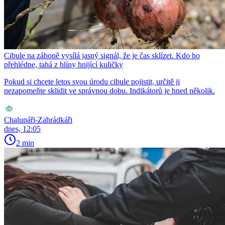
Cibule na záhoně vysílá jasný signál, že je čas sklízet. Kdo ho
přehlédne, tahá z hlíny hnijící kuličky
Pokud si chcete letos svou úrodu cibule pojistit, určitě ji
nezapomeňte sklidit ve správnou dobu. Indikátorů je hned několik.
Chalupáři-Zahrádkáři
dnes, 12:05
2 min