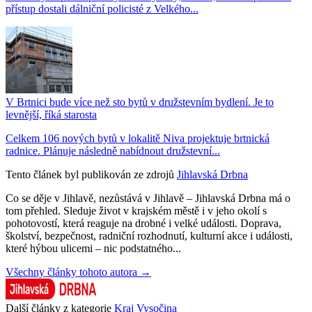
přístup dostali dálniční policisté z Velkého...
V Brtnici bude více než sto bytů v družstevním bydlení. Je to
levnější, říká starosta
Celkem 106 nových bytů v lokalitě Niva projektuje brtnická
radnice. Plánuje následně nabídnout družstevní...
Tento článek byl publikován ze zdrojů
Jihlavská Drbna
Co se děje v Jihlavě, nezůstává v Jihlavě – Jihlavská Drbna má o
tom přehled. Sleduje život v krajském městě i v jeho okolí s
pohotovostí, která reaguje na drobné i velké události. Doprava,
školství, bezpečnost, radniční rozhodnutí, kulturní akce i události,
které hýbou ulicemi – nic podstatného...
Všechny články tohoto autora →
Další články z kategorie
Kraj Vysočina