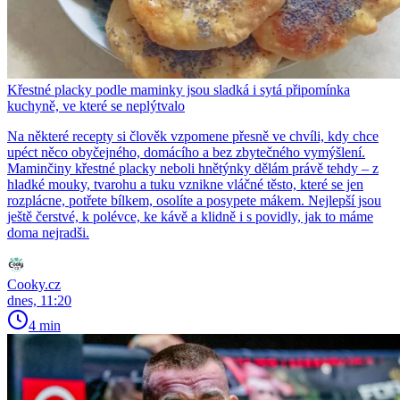
Křestné placky podle maminky jsou sladká i sytá připomínka
kuchyně, ve které se neplýtvalo
Na některé recepty si člověk vzpomene přesně ve chvíli, kdy chce
upéct něco obyčejného, domácího a bez zbytečného vymýšlení.
Maminčiny křestné placky neboli hnětýnky dělám právě tehdy – z
hladké mouky, tvarohu a tuku vznikne vláčné těsto, které se jen
rozplácne, potřete bílkem, osolíte a posypete mákem. Nejlepší jsou
ještě čerstvé, k polévce, ke kávě a klidně i s povidly, jak to máme
doma nejradši.
Cooky.cz
dnes, 11:20
4 min