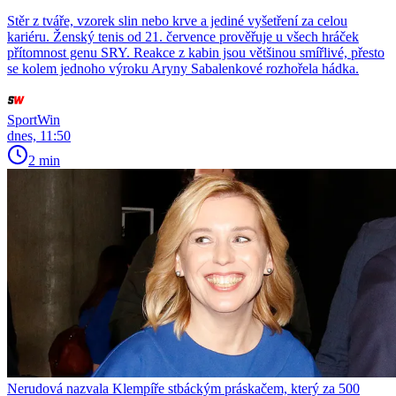
Stěr z tváře, vzorek slin nebo krve a jediné vyšetření za celou
kariéru. Ženský tenis od 21. července prověřuje u všech hráček
přítomnost genu SRY. Reakce z kabin jsou většinou smířlivé, přesto
se kolem jednoho výroku Aryny Sabalenkové rozhořela hádka.
SportWin
dnes, 11:50
2 min
Nerudová nazvala Klempíře stbáckým práskačem, který za 500