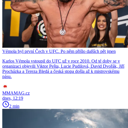
Vémola byl první Čech v UFC. Po něm přišlo dalších pět jmen
Karlos Vémola vstoupil do UFC už v roce 2010. Od té doby se v
organizaci objevili Viktor Pešta, Lucie Pudilová, David Dvořák, Jiří
Procházka a Tereza Bledá a česká stopa došla až k mistrovskému
pásu.
MMAMAG.cz
dnes, 12:19
2 min