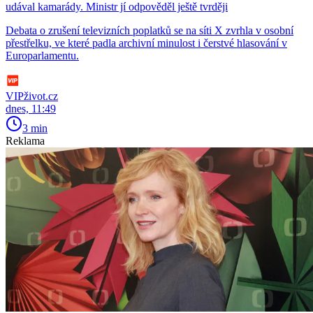
udával kamarády. Ministr jí odpověděl ještě tvrději
Debata o zrušení televizních poplatků se na síti X zvrhla v osobní
přestřelku, ve které padla archivní minulost i čerstvé hlasování v
Europarlamentu.
VIPživot.cz
dnes, 11:49
3 min
Reklama