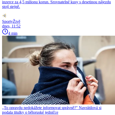
inzerce za 4,5 milionu korun. Srovnatelné kusy s desetinou nájezdu
stojí stejně.
SportyŽivě
dnes, 11:52
4 min
„To opravdu nedokážete informovat správně?" Navrátilová si
podala titulky o běloruské jedničce