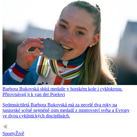
Barbora Bukovská sbírá medaile v horském kole i cyklokrosu.
Přirovnávají ji k van der Poelovi
Sedmnáctiletá Barbora Bukovská má za necelé dva roky na
juniorské scéně nejméně osm medailí z mistrovství světa a Evropy
ve dvou cyklistických disciplínách.
SportyŽivě