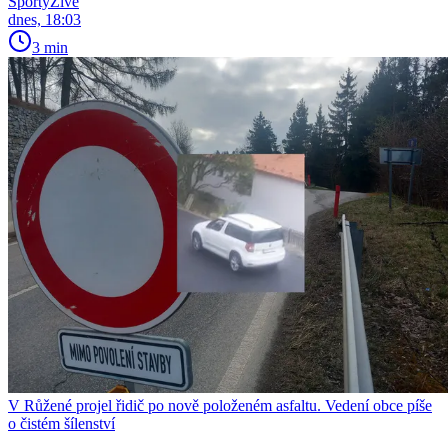
SportyŽivě
dnes, 18:03
3 min
V Růžené projel řidič po nově položeném asfaltu. Vedení obce píše
o čistém šílenství