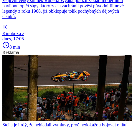
že první velký snímek Ruperta Wyatta položil základ modernímu
pavilonu opičí ságy, který zcela zachránil pověst původní filmové
legendy z roku 1968, již obklopuje tolik pochybných dějových
článků.
Kinobox.cz
dnes, 17:05
8 min
Reklama
Stella je hrdý, že nehledali výmluvy, proč nedokážou bojovat o titul