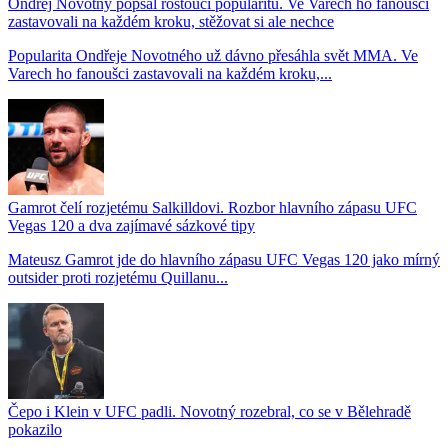
Ondřej Novotný popsal rostoucí popularitu. Ve Varech ho fanoušci
zastavovali na každém kroku, stěžovat si ale nechce
Popularita Ondřeje Novotného už dávno přesáhla svět MMA. Ve
Varech ho fanoušci zastavovali na každém kroku,...
Gamrot čelí rozjetému Salkilldovi. Rozbor hlavního zápasu UFC
Vegas 120 a dva zajímavé sázkové tipy
Mateusz Gamrot jde do hlavního zápasu UFC Vegas 120 jako mírný
outsider proti rozjetému Quillanu...
Čepo i Klein v UFC padli. Novotný rozebral, co se v Bělehradě
pokazilo