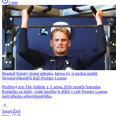
3 min
Brankář Kinský dostal nálepku, kterou by si možná nepřál.
Nejsebevědomější hráč Premier League
Profilový text The Athletic z 3. srpna 2026 označil Antonína
Kinského za hráče, vedle kterého je těžké v celé Premier League
najít někoho sebevědomějšího.
SportyŽivě
dnes, 17:26