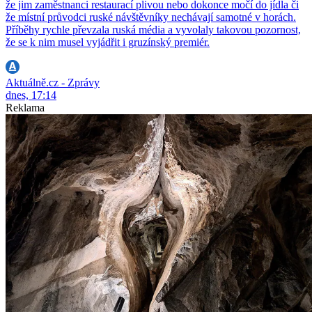
že jim zaměstnanci restaurací plivou nebo dokonce močí do jídla či
že místní průvodci ruské návštěvníky nechávají samotné v horách.
Příběhy rychle převzala ruská média a vyvolaly takovou pozornost,
že se k nim musel vyjádřit i gruzínský premiér.
Aktuálně.cz - Zprávy
dnes, 17:14
Reklama