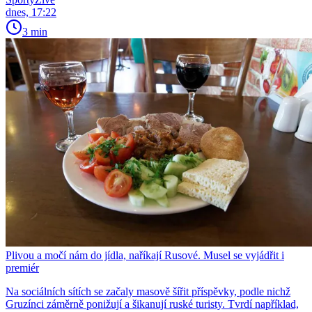
dnes, 17:22
3 min
Plivou a močí nám do jídla, naříkají Rusové. Musel se vyjádřit i
premiér
Na sociálních sítích se začaly masově šířit příspěvky, podle nichž
Gruzínci záměrně ponižují a šikanují ruské turisty. Tvrdí například,