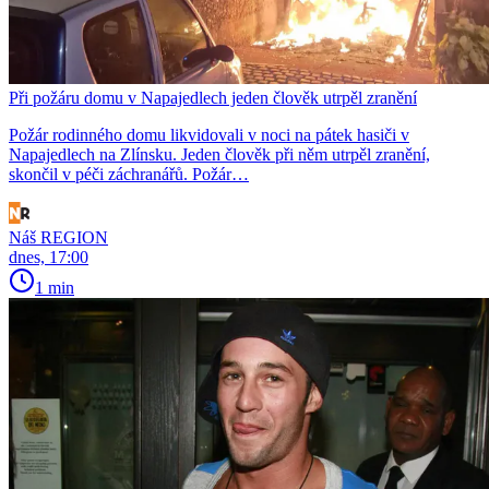
Při požáru domu v Napajedlech jeden člověk utrpěl zranění
Požár rodinného domu likvidovali v noci na pátek hasiči v
Napajedlech na Zlínsku. Jeden člověk při něm utrpěl zranění,
skončil v péči záchranářů. Požár…
Náš REGION
dnes, 17:00
1 min