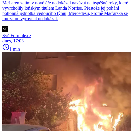
McLaren zatím v nové éře nedokázal navázat na úspěšné roky, které
vyvrcholily loňským titulem Landa Norrise. Přestože jej pohání
pohonná jednotka vedoucího týmu, Mercedesu, kromě Maďarska se
mu zatím vyrovnat nedokázal.
SvětFormule.cz
dnes, 17:03
1 min