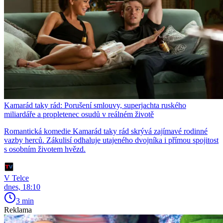
Kamarád taky rád: Porušení smlouvy, superjachta ruského
miliardáře a propletenec osudů v reálném životě
Romantická komedie Kamarád taky rád skrývá zajímavé rodinné
vazby herců. Zákulisí odhaluje utajeného dvojníka i přímou spojitost
s osobním životem hvězd.
V Telce
dnes, 18:10
3 min
Reklama