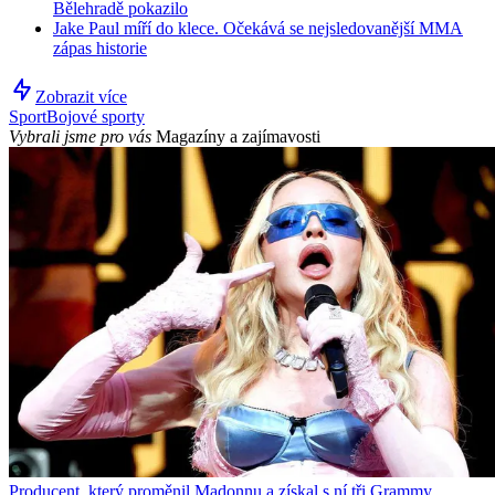
Bělehradě pokazilo
Jake Paul míří do klece. Očekává se nejsledovanější MMA
zápas historie
Zobrazit více
Sport
Bojové sporty
Vybrali jsme pro vás
Magazíny a zajímavosti
Producent, který proměnil Madonnu a získal s ní tři Grammy.