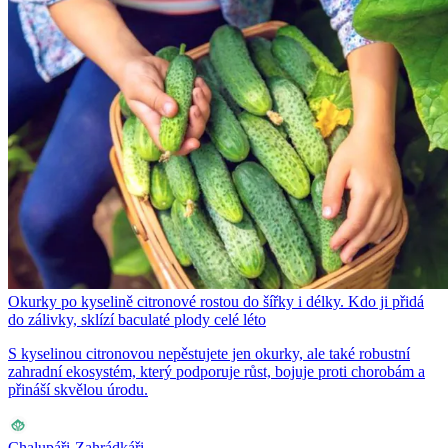
Okurky po kyselině citronové rostou do šířky i délky. Kdo ji přidá
do zálivky, sklízí baculaté plody celé léto
S kyselinou citronovou nepěstujete jen okurky, ale také robustní
zahradní ekosystém, který podporuje růst, bojuje proti chorobám a
přináší skvělou úrodu.
Chalupáři-Zahrádkáři