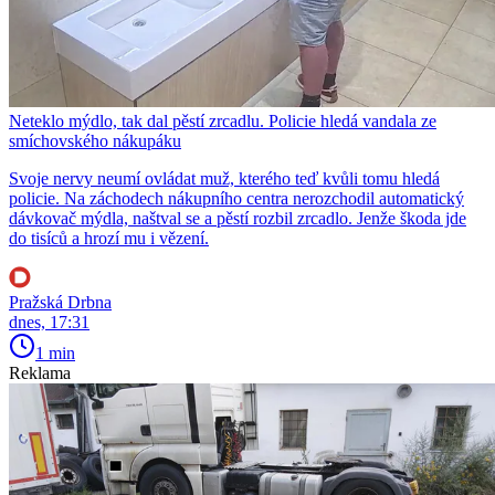
Neteklo mýdlo, tak dal pěstí zrcadlu. Policie hledá vandala ze
smíchovského nákupáku
Svoje nervy neumí ovládat muž, kterého teď kvůli tomu hledá
policie. Na záchodech nákupního centra nerozchodil automatický
dávkovač mýdla, naštval se a pěstí rozbil zrcadlo. Jenže škoda jde
do tisíců a hrozí mu i vězení.
Pražská Drbna
dnes, 17:31
1 min
Reklama