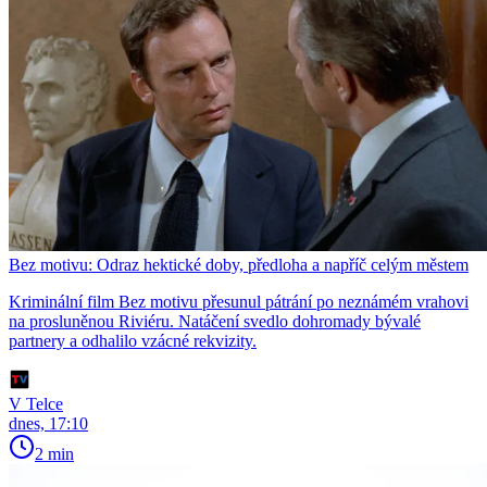
Bez motivu: Odraz hektické doby, předloha a napříč celým městem
Kriminální film Bez motivu přesunul pátrání po neznámém vrahovi
na prosluněnou Riviéru. Natáčení svedlo dohromady bývalé
partnery a odhalilo vzácné rekvizity.
V Telce
dnes, 17:10
2 min