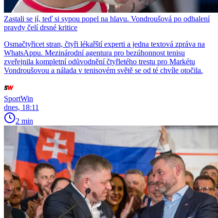
Zastali se jí, teď si sypou popel na hlavu. Vondroušová po odhalení
pravdy čelí drsné kritice
Osmačtyřicet stran, čtyři lékařští experti a jedna textová zpráva na
WhatsAppu. Mezinárodní agentura pro bezúhonnost tenisu
zveřejnila kompletní odůvodnění čtyřletého trestu pro Markétu
Vondroušovou a nálada v tenisovém světě se od té chvíle otočila.
SportWin
dnes, 18:11
2 min