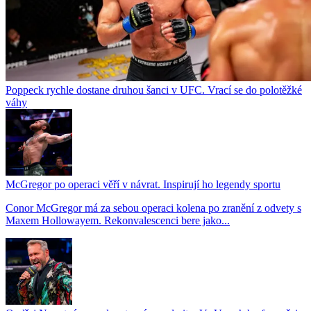
Poppeck rychle dostane druhou šanci v UFC. Vrací se do polotěžké
váhy
McGregor po operaci věří v návrat. Inspirují ho legendy sportu
Conor McGregor má za sebou operaci kolena po zranění z odvety s
Maxem Hollowayem. Rekonvalescenci bere jako...