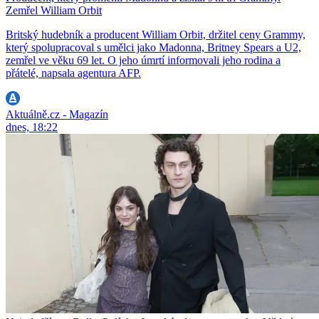
Zemřel William Orbit
Britský hudebník a producent William Orbit, držitel ceny Grammy,
který spolupracoval s umělci jako Madonna, Britney Spears a U2,
zemřel ve věku 69 let. O jeho úmrtí informovali jeho rodina a
přátelé, napsala agentura AFP.
Aktuálně.cz - Magazín
dnes, 18:22