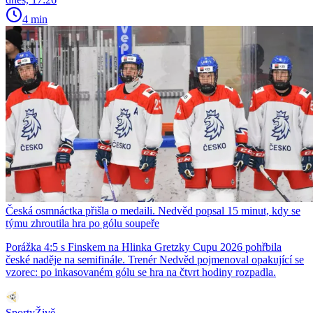
4 min
Česká osmnáctka přišla o medaili. Nedvěd popsal 15 minut, kdy se
týmu zhroutila hra po gólu soupeře
Porážka 4:5 s Finskem na Hlinka Gretzky Cupu 2026 pohřbila
české naděje na semifinále. Trenér Nedvěd pojmenoval opakující se
vzorec: po inkasovaném gólu se hra na čtvrt hodiny rozpadla.
SportyŽivě