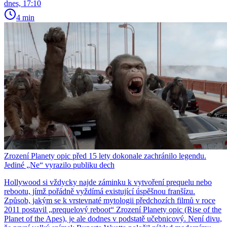
dnes, 17:10
4 min
Zrození Planety opic před 15 lety dokonale zachránilo legendu.
Jediné „Ne“ vyrazilo publiku dech
Hollywood si vždycky najde záminku k vytvoření prequelu nebo
rebootu, jímž pořádně vyždímá existující úspěšnou franšízu.
Způsob, jakým se k vrstevnaté mytologii předchozích filmů v roce
2011 postavil „prequelový reboot“ Zrození Planety opic (Rise of the
Planet of the Apes), je ale dodnes v podstatě učebnicový. Není divu,