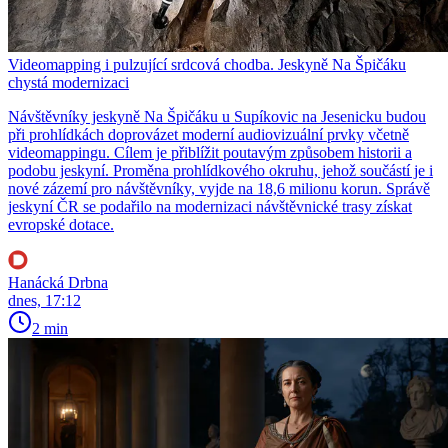
Videomapping i pulzující srdcová chodba. Jeskyně Na Špičáku
chystá modernizaci
Návštěvníky jeskyně Na Špičáku u Supíkovic na Jesenicku budou
při prohlídkách doprovázet moderní audiovizuální prvky včetně
videomappingu. Cílem je přiblížit poutavým způsobem historii a
podobu jeskyní. Proměna prohlídkového okruhu, jehož součástí je i
nové zázemí pro návštěvníky, vyjde na 18,6 milionu korun. Správě
jeskyní ČR se podařilo na modernizaci návštěvnické trasy získat
evropské dotace.
Hanácká Drbna
dnes, 17:12
2 min