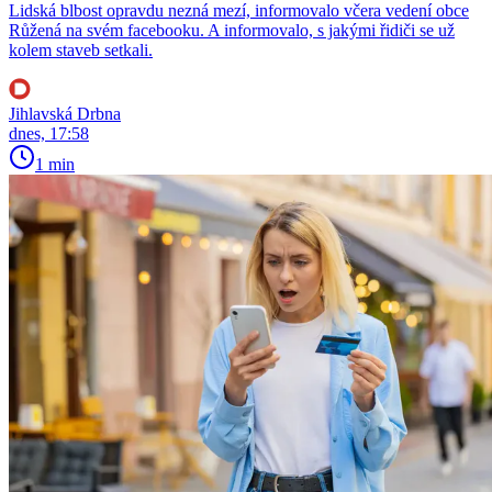
Lidská blbost opravdu nezná mezí, informovalo včera vedení obce
Růžená na svém facebooku. A informovalo, s jakými řidiči se už
kolem staveb setkali.
Jihlavská Drbna
dnes, 17:58
1 min