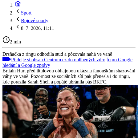
Sport
Bojové sporty
8. 7. 2026, 11:11
2 min
Drsňačka z ringu odhodila stud a pózovala nahá ve vaně
Přidejte si obsah Centrum.cz do oblíbených zdrojů pro Google
hledání a Google zprávy
Britain Hart před titulovou obhajobou ukázala fanouškům shazování
váhy ve vaně. Pozornost ze sociálních sítí pak přenesla i do ringu,
kde porazila Sarah Shell a popáté ubránila pás BKFC.