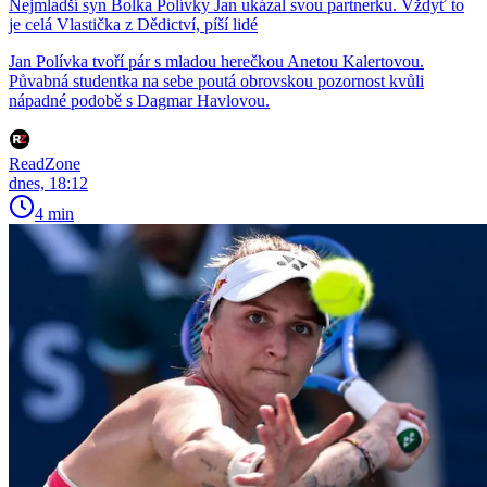
Nejmladší syn Bolka Polívky Jan ukázal svou partnerku. Vždyť to
je celá Vlastička z Dědictví, píší lidé
Jan Polívka tvoří pár s mladou herečkou Anetou Kalertovou.
Půvabná studentka na sebe poutá obrovskou pozornost kvůli
nápadné podobě s Dagmar Havlovou.
ReadZone
dnes, 18:12
4 min