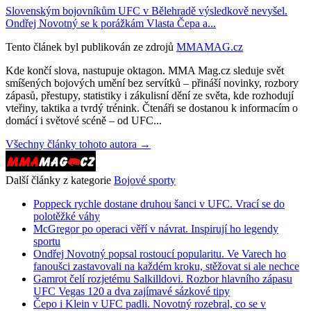
Slovenským bojovníkům UFC v Bělehradě výsledkově nevyšel.
Ondřej Novotný se k porážkám Vlasta Čepa a...
Tento článek byl publikován ze zdrojů
MMAMAG.cz
Kde končí slova, nastupuje oktagon. MMA Mag.cz sleduje svět
smíšených bojových umění bez servítků – přináší novinky, rozbory
zápasů, přestupy, statistiky i zákulisní dění ze světa, kde rozhodují
vteřiny, taktika a tvrdý trénink. Čtenáři se dostanou k informacím o
domácí i světové scéně – od UFC...
Všechny články tohoto autora →
Další články z kategorie
Bojové sporty
Poppeck rychle dostane druhou šanci v UFC. Vrací se do
polotěžké váhy
McGregor po operaci věří v návrat. Inspirují ho legendy
sportu
Ondřej Novotný popsal rostoucí popularitu. Ve Varech ho
fanoušci zastavovali na každém kroku, stěžovat si ale nechce
Gamrot čelí rozjetému Salkilldovi. Rozbor hlavního zápasu
UFC Vegas 120 a dva zajímavé sázkové tipy
Čepo i Klein v UFC padli. Novotný rozebral, co se v