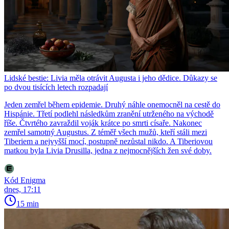
Lidské bestie: Livia měla otrávit Augusta i jeho dědice. Důkazy se
po dvou tisících letech rozpadají
Jeden zemřel během epidemie. Druhý náhle onemocněl na cestě do
Hispánie. Třetí podlehl následkům zranění utrženého na východě
říše. Čtvrtého zavraždil voják krátce po smrti císaře. Nakonec
zemřel samotný Augustus. Z téměř všech mužů, kteří stáli mezi
Tiberiem a nejvyšší mocí, postupně nezůstal nikdo. A Tiberiovou
matkou byla Livia Drusilla, jedna z nejmocnějších žen své doby.
Kód Enigma
dnes, 17:11
15 min