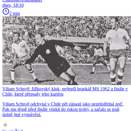
dnes, 18:10
2 min
Viliam Schrojf: žižkovský kluk, nejlepší brankář MS 1962 a finále v
Chile, které přepsaly jeho kariéru
Viliam Schrojf odchytal v Chile pět zápasů jako neprůstřelná zeď.
Pak mu těsně před finále vtiskli do rukou trofej, a začalo se psát
úplně jiné vyprávění.