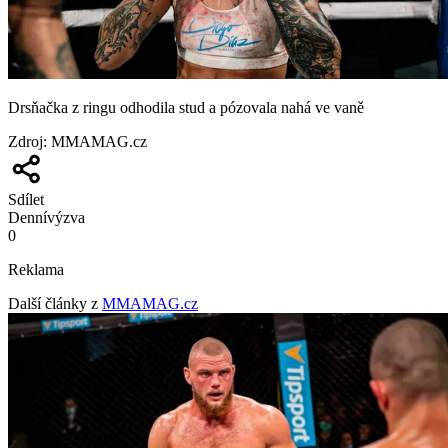
Drsňačka z ringu odhodila stud a pózovala nahá ve vaně
Zdroj
:
MMAMAG.cz
Sdílet
Denní
výzva
0
Reklama
Další články z
MMAMAG.cz