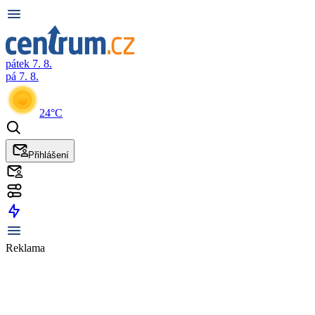
pátek 7. 8.
pá 7. 8.
24°C
Přihlášení
Reklama