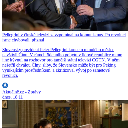
Pellegrini v čínské televizi zavzpomínal na komunismus. Po revoluci
jsme chybovali, přiznal
Slovenský prezident Peter Pellegrini koncem minulého měsíce
navštívil Čínu. V rámci třídenního pobytu v lidové republice mimo
jiné kývnul na rozhovor pro tamější státní televizi CGTN. V něm
nešetřil chválou Číny, sliby, že Slovensko může být pro Peking
vynikajícím prostředníkem, a zkritizoval vývoj po sametové
revoluci.
Aktuálně.cz - Zprávy
dnes, 18:11