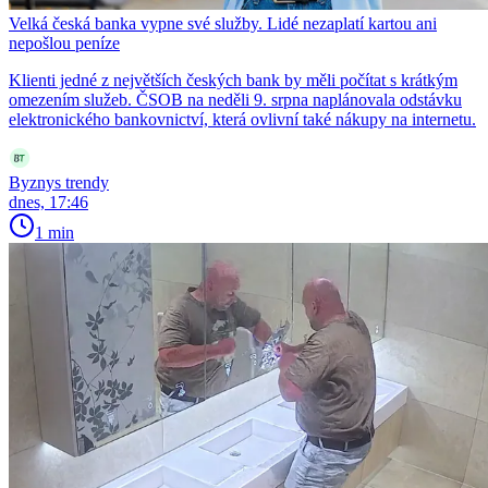
Velká česká banka vypne své služby. Lidé nezaplatí kartou ani
nepošlou peníze
Klienti jedné z největších českých bank by měli počítat s krátkým
omezením služeb. ČSOB na neděli 9. srpna naplánovala odstávku
elektronického bankovnictví, která ovlivní také nákupy na internetu.
Byznys trendy
dnes, 17:46
1 min