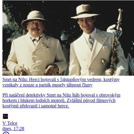
Smrt na Nilu: Herci bojovali s 54stupňovým vedrem, kostýmy
vznikaly z nouze a parník musely táhnout čluny
Při natáčení detektivky Smrt na Nilu štáb bojoval s obrovským
horkem i hlukem lodních motorů. Zvláštní původ filmových
kostýmů překvapil i samotné herce.
V Telce
dnes, 17:28