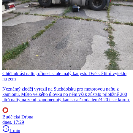
Chtěl ukrást naftu, přinesl si ale malý kanystr. Dvě stě litrů vyteklo
na zem
Neznámý zloděj vyrazil na Suchdolsku pro motorovou naftu z
kamionu. Místo velkého úlovku po něm však zůstalo přibližně 200
litrů nafty na zemi, zapomenutý kanistr a škoda téměř 20 tisíc korun.
Budějcká Drbna
dnes, 17:29
1 min