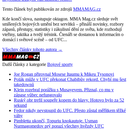
Tento článek byl publikován ze zdrojů
MMAMAG.cz
Kde končí slova, nastupuje oktagon. MMA Mag.cz sleduje svět
smíšených bojových umění bez servítků – přináší novinky, rozbory
zápasů, přestupy, statistiky i zákulisní dění ze světa, kde rozhodují
vteřiny, taktika a tvrdý trénink. Čtenáři se dostanou k informacím o
domácí i světové scéně – od UFC...
Všechny články tohoto autora →
Další články z kategorie
Bojové sporty
Joe Rogan přirovnal Mosese Itaumu k Mikeu Tysonovi
Polák může v UFC překonat Chabibův rekord. Chybí mu šest
takedownů
Klein rozebral porážku s Musayevem. Přiznal, co mu v
zápase vůbec nefungovalo
Ruský obr trefil soupeře kopem do hlavy. Hotovo bylo za 52
sekund
Fedor nikdy nevstoupil do UFC. Přesto zůstal měřítkem těžké
váhy
Pimbletta ukončí, Topuriu knokautuje. Usman
Nurmagomedov prý porazí všechny hvězdy UFC