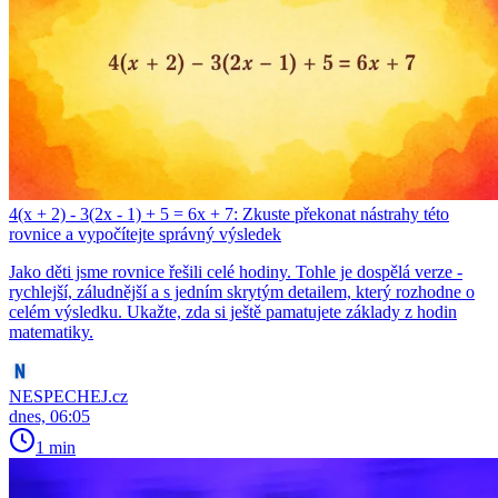
4(x + 2) - 3(2x - 1) + 5 = 6x + 7: Zkuste překonat nástrahy této
rovnice a vypočítejte správný výsledek
Jako děti jsme rovnice řešili celé hodiny. Tohle je dospělá verze -
rychlejší, záludnější a s jedním skrytým detailem, který rozhodne o
celém výsledku. Ukažte, zda si ještě pamatujete základy z hodin
matematiky.
NESPECHEJ.cz
dnes, 06:05
1 min