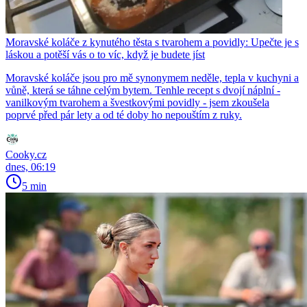
Moravské koláče z kynutého těsta s tvarohem a povidly: Upečte je s
láskou a potěší vás o to víc, když je budete jíst
Moravské koláče jsou pro mě synonymem neděle, tepla v kuchyni a
vůně, která se táhne celým bytem. Tenhle recept s dvojí náplní -
vanilkovým tvarohem a švestkovými povidly - jsem zkoušela
poprvé před pár lety a od té doby ho nepouštím z ruky.
Cooky.cz
dnes, 06:19
5 min