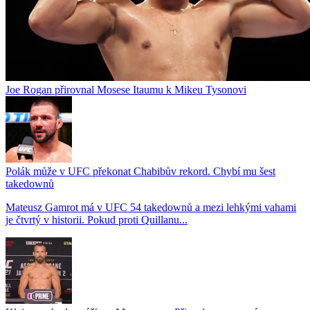
Joe Rogan přirovnal Mosese Itaumu k Mikeu Tysonovi
Polák může v UFC překonat Chabibův rekord. Chybí mu šest
takedownů
Mateusz Gamrot má v UFC 54 takedownů a mezi lehkými vahami
je čtvrtý v historii. Pokud proti Quillanu...