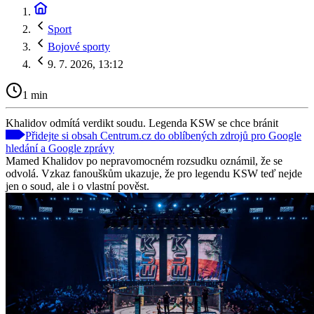
Sport
Bojové sporty
9. 7. 2026, 13:12
1 min
Khalidov odmítá verdikt soudu. Legenda KSW se chce bránit
Přidejte si obsah Centrum.cz do oblíbených zdrojů pro Google
hledání a Google zprávy
Mamed Khalidov po nepravomocném rozsudku oznámil, že se
odvolá. Vzkaz fanouškům ukazuje, že pro legendu KSW teď nejde
jen o soud, ale i o vlastní pověst.