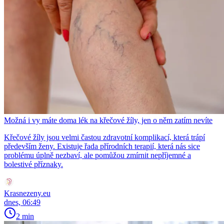
Možná i vy máte doma lék na křečové žíly, jen o něm zatím nevíte
Křečové žíly jsou velmi častou zdravotní komplikací, která trápí
především ženy. Existuje řada přírodních terapií, která nás sice
problému úplně nezbaví, ale pomůžou zmírnit nepříjemné a
bolestivé příznaky.
Krasnezeny.eu
dnes, 06:49
2 min