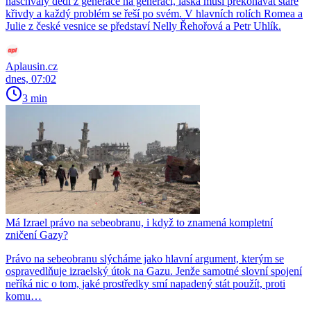
naschvály dědí z generace na generaci, láska musí překonávat staré
křivdy a každý problém se řeší po svém. V hlavních rolích Romea a
Julie z české vesnice se představí Nelly Řehořová a Petr Uhlík.
Aplausin.cz
dnes, 07:02
3 min
Má Izrael právo na sebeobranu, i když to znamená kompletní
zničení Gazy?
Právo na sebeobranu slýcháme jako hlavní argument, kterým se
ospravedlňuje izraelský útok na Gazu. Jenže samotné slovní spojení
neříká nic o tom, jaké prostředky smí napadený stát použít, proti
komu…