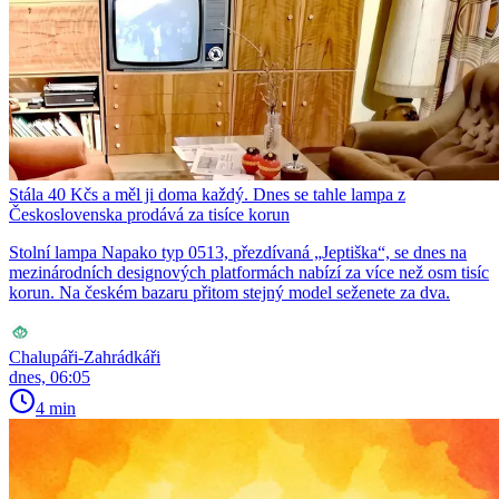
Stála 40 Kčs a měl ji doma každý. Dnes se tahle lampa z
Československa prodává za tisíce korun
Stolní lampa Napako typ 0513, přezdívaná „Jeptiška“, se dnes na
mezinárodních designových platformách nabízí za více než osm tisíc
korun. Na českém bazaru přitom stejný model seženete za dva.
Chalupáři-Zahrádkáři
dnes, 06:05
4 min