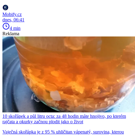
Mobify.cz
dnes, 06:41
4 min
Reklama
10 skořápek a půl litru octa: za 48 hodin máte hnojivo, po kterém
rajčata a okurky začnou plodit jako o život
Vaječná skořápka je z 95 % uhličitan vápenatý, surovina, kterou