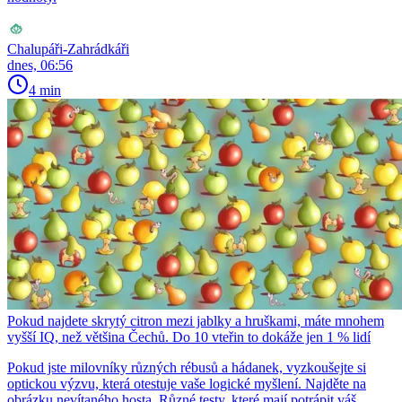
Chalupáři-Zahrádkáři
dnes, 06:56
4 min
Pokud najdete skrytý citron mezi jablky a hruškami, máte mnohem
vyšší IQ, než většina Čechů. Do 10 vteřin to dokáže jen 1 % lidí
Pokud jste milovníky různých rébusů a hádanek, vyzkoušejte si
optickou výzvu, která otestuje vaše logické myšlení. Najděte na
obrázku nevítaného hosta. Různé testy, které mají potrápit váš