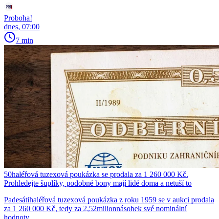
Proboha!
dnes, 07:00
7 min
50haléřová tuzexová poukázka se prodala za 1 260 000 Kč.
Prohledejte šuplíky, podobné bony mají lidé doma a netuší to
Padesátihaléřová tuzexová poukázka z roku 1959 se v aukci prodala
za 1 260 000 Kč, tedy za 2,52milionnásobek své nominální
hodnoty.