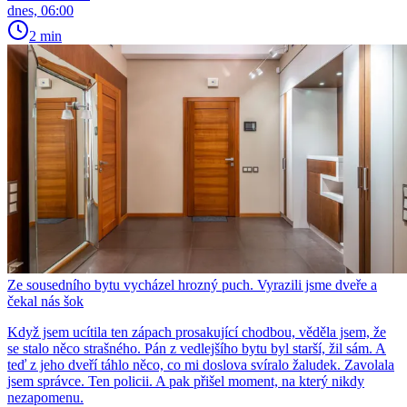
dnes, 06:00
2 min
Ze sousedního bytu vycházel hrozný puch. Vyrazili jsme dveře a
čekal nás šok
Když jsem ucítila ten zápach prosakující chodbou, věděla jsem, že
se stalo něco strašného. Pán z vedlejšího bytu byl starší, žil sám. A
teď z jeho dveří táhlo něco, co mi doslova svíralo žaludek. Zavolala
jsem správce. Ten policii. A pak přišel moment, na který nikdy
nezapomenu.