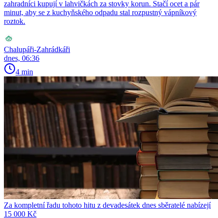
zahradníci kupují v lahvičkách za stovky korun. Stačí ocet a pár
minut, aby se z kuchyňského odpadu stal rozpustný vápníkový
roztok.
Chalupáři-Zahrádkáři
dnes, 06:36
4 min
Za kompletní řadu tohoto hitu z devadesátek dnes sběratelé nabízejí
15 000 Kč