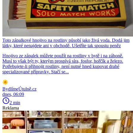
Toto zápalkové hnojivo na rostliny působí jako živá voda. Dodá jim
látky, které nenajdete ani v obchodě. Ušetříte tak spoustu peněz
Hnojivo ze zápalek můžete použít na rostliny v bytě i na záhoně.
Musí to však být ty, kterým prospívá síra, fosfor, hořčík a železo.
Potřebujete-li přihnojit rostliny, není nutné hned kupovat drahé
specializované přípravky. Stačí se...
BydlímeÚtulně.cz
dnes, 06:09
2 min
Reklama