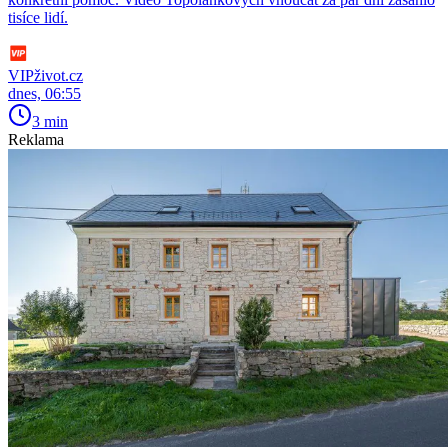
tisíce lidí.
VIPživot.cz
dnes, 06:55
3 min
Reklama