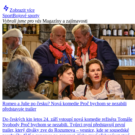
Zobrazit více
Sport
Bojové sporty
Vybrali jsme pro vás
Magazíny a zajímavosti
Romeo a Julie po česku? Nová komedie Proč bychom se nezabili
představuje trailer
Do českých kin letos 24. září vstoupí nová komedie režiséra Tomáše
Svobody Proč bychom se nezabili. Tvůrci nyní představují první
trailer, který diváky zve do Rozumova – vesnice, kde se sousedské