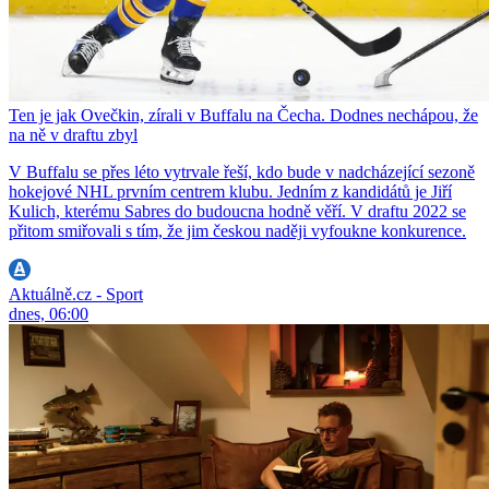
Ten je jak Ovečkin, zírali v Buffalu na Čecha. Dodnes nechápou, že
na ně v draftu zbyl
V Buffalu se přes léto vytrvale řeší, kdo bude v nadcházející sezoně
hokejové NHL prvním centrem klubu. Jedním z kandidátů je Jiří
Kulich, kterému Sabres do budoucna hodně věří. V draftu 2022 se
přitom smiřovali s tím, že jim českou naději vyfoukne konkurence.
Aktuálně.cz - Sport
dnes, 06:00