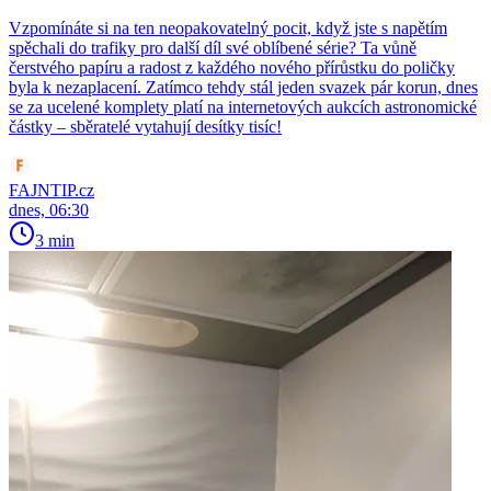
Vzpomínáte si na ten neopakovatelný pocit, když jste s napětím
spěchali do trafiky pro další díl své oblíbené série? Ta vůně
čerstvého papíru a radost z každého nového přírůstku do poličky
byla k nezaplacení. Zatímco tehdy stál jeden svazek pár korun, dnes
se za ucelené komplety platí na internetových aukcích astronomické
částky – sběratelé vytahují desítky tisíc!
FAJNTIP.cz
dnes, 06:30
3 min