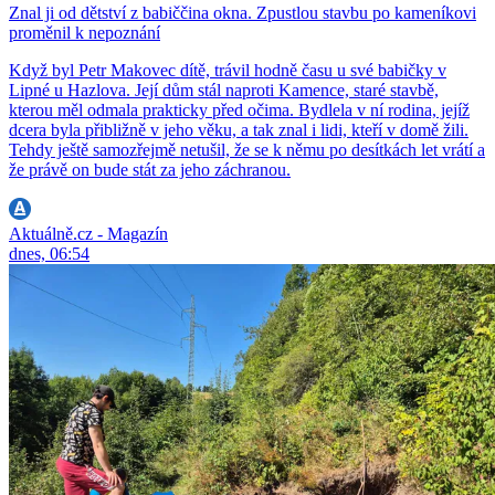
Znal ji od dětství z babiččina okna. Zpustlou stavbu po kameníkovi
proměnil k nepoznání
Když byl Petr Makovec dítě, trávil hodně času u své babičky v
Lipné u Hazlova. Její dům stál naproti Kamence, staré stavbě,
kterou měl odmala prakticky před očima. Bydlela v ní rodina, jejíž
dcera byla přibližně v jeho věku, a tak znal i lidi, kteří v domě žili.
Tehdy ještě samozřejmě netušil, že se k němu po desítkách let vrátí a
že právě on bude stát za jeho záchranou.
Aktuálně.cz - Magazín
dnes, 06:54