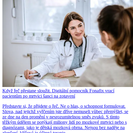
Když řeč přestane sloužit. Digitální pomocník Fonafix vrací
pacientům po mrtvici šanci na zotavení
Představte si, že přijdete o řeč. Ne o hlas, o schopnost formulovat.
Slova, nad jejichž vyřčením jste dříve nemuseli vůbec přemýšlet, se
ze dne na den promění v nesrozumitelnou směs zvuků. S tímto
těžkým údělem se potýkají miliony lidí po mozkové mrtvici nebo s
diagnózami, jako je dětská mozková obrna. Nejsou bez naděje na
zlepšení, klíčová je účinná terapie.