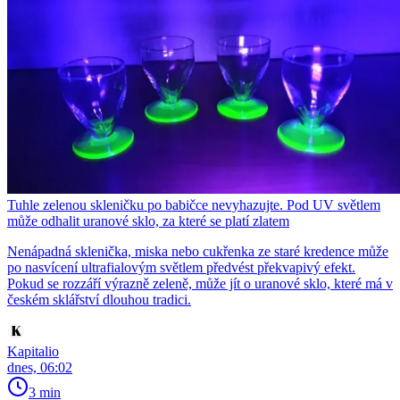
Tuhle zelenou skleničku po babičce nevyhazujte. Pod UV světlem
může odhalit uranové sklo, za které se platí zlatem
Nenápadná sklenička, miska nebo cukřenka ze staré kredence může
po nasvícení ultrafialovým světlem předvést překvapivý efekt.
Pokud se rozzáří výrazně zeleně, může jít o uranové sklo, které má v
českém sklářství dlouhou tradici.
Kapitalio
dnes, 06:02
3 min