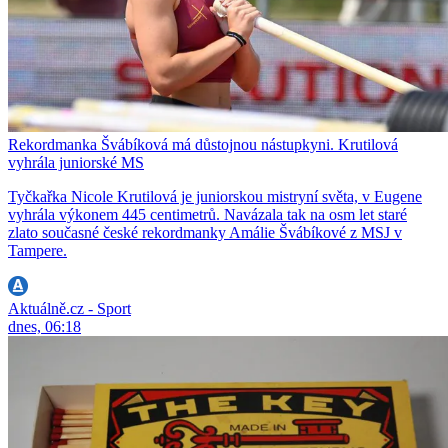
Rekordmanka Švábíková má důstojnou nástupkyni. Krutilová
vyhrála juniorské MS
Tyčkařka Nicole Krutilová je juniorskou mistryní světa, v Eugene
vyhrála výkonem 445 centimetrů. Navázala tak na osm let staré
zlato současné české rekordmanky Amálie Švábíkové z MSJ v
Tampere.
Aktuálně.cz - Sport
dnes, 06:18