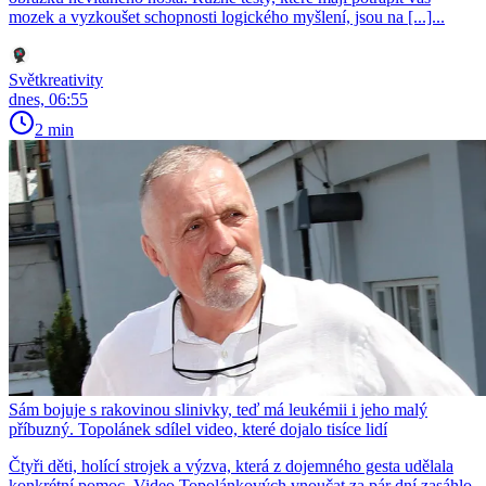
mozek a vyzkoušet schopnosti logického myšlení, jsou na [...]...
Světkreativity
dnes, 06:55
2 min
Sám bojuje s rakovinou slinivky, teď má leukémii i jeho malý
příbuzný. Topolánek sdílel video, které dojalo tisíce lidí
Čtyři děti, holící strojek a výzva, která z dojemného gesta udělala
konkrétní pomoc. Video Topolánkových vnoučat za pár dní zasáhlo