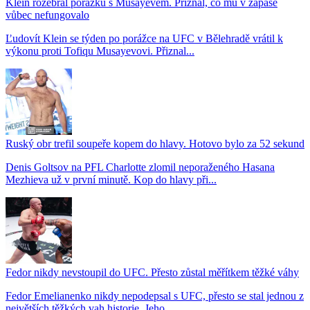
Klein rozebral porážku s Musayevem. Přiznal, co mu v zápase
vůbec nefungovalo
Ľudovít Klein se týden po porážce na UFC v Bělehradě vrátil k
výkonu proti Tofiqu Musayevovi. Přiznal...
Ruský obr trefil soupeře kopem do hlavy. Hotovo bylo za 52 sekund
Denis Goltsov na PFL Charlotte zlomil neporaženého Hasana
Mezhieva už v první minutě. Kop do hlavy při...
Fedor nikdy nevstoupil do UFC. Přesto zůstal měřítkem těžké váhy
Fedor Emelianenko nikdy nepodepsal s UFC, přesto se stal jednou z
největších těžkých vah historie. Jeho...