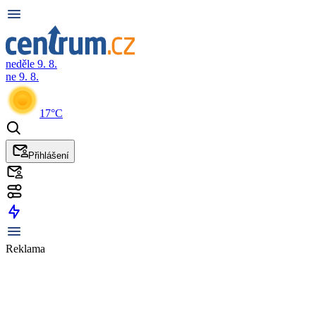
neděle 9. 8.
ne 9. 8.
17°C
Přihlášení
Reklama