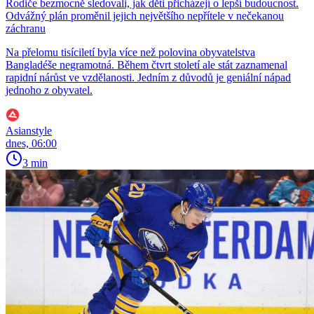
Rodiče bezmocně sledovali, jak děti přicházejí o lepší budoucnost.
Odvážný plán proměnil jejich největšího nepřítele v nečekanou
záchranu
Na přelomu tisíciletí byla více než polovina obyvatelstva
Bangladéše negramotná. Během čtvrt století ale stát zaznamenal
rapidní nárůst ve vzdělanosti. Jedním z důvodů je geniální nápad
jednoho z obyvatel.
Asianstyle
dnes, 06:00
3 min