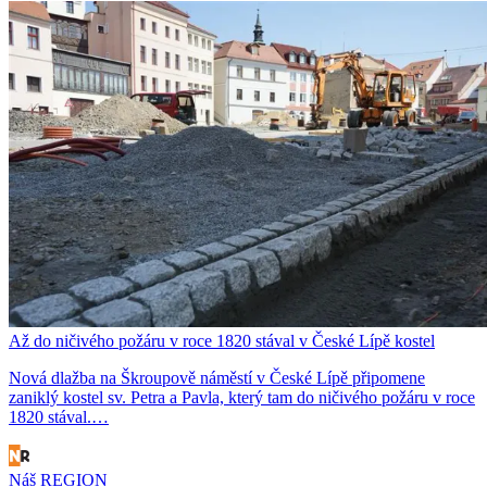
Až do ničivého požáru v roce 1820 stával v České Lípě kostel
Nová dlažba na Škroupově náměstí v České Lípě připomene
zaniklý kostel sv. Petra a Pavla, který tam do ničivého požáru v roce
1820 stával.…
Náš REGION