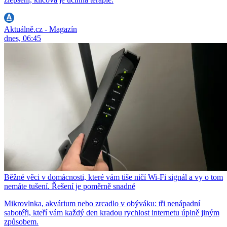
Aktuálně.cz - Magazín
dnes, 06:45
Běžné věci v domácnosti, které vám tiše ničí Wi-Fi signál a vy o tom
nemáte tušení. Řešení je poměrně snadné
Mikrovlnka, akvárium nebo zrcadlo v obýváku: tři nenápadní
sabotéři, kteří vám každý den kradou rychlost internetu úplně jiným
způsobem.