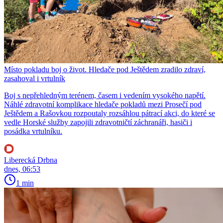
Místo pokladu boj o život. Hledače pod Ještědem zradilo zdraví,
zasahoval i vrtulník
Boj s nepřehledným terénem, časem i vedením vysokého napětí.
Náhlé zdravotní komplikace hledače pokladů mezi Prosečí pod
Ještědem a Rašovkou rozpoutaly rozsáhlou pátrací akci, do které se
vedle Horské služby zapojili zdravotničtí záchranáři, hasiči i
posádka vrtulníku.
Liberecká Drbna
dnes, 06:53
1 min