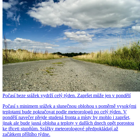
Počasí beze srážek vydrží celý týden. Zapršet může jen v pondělí
Počasí s minimem srážek a slunečnou oblohou s poměrně vysokými
teplotami bude pokračovat podle meteorologů po celý týden. V
pondělí navečer přejde studená fronta a místy by mohlo i zapršet,
jinak ale bude jasná obloha a teploty v dalších dnech opět porostou
ke třiceti stupňům. Srážky meteorologové předpokládají až
začátkem příštího týdne.