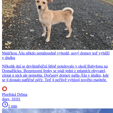
Maličkou Ášu někdo nemilosrdně vyhodil, nový domov teď vyhlíží
v útulku
Několik dní se devítiměsíční štěně potulovalo v okolí Babylonu na
Domažlicku. Bezprizorní fenky se ujali jedni z místních obyvatel,
zůstat u nich ale nemohla. Dočasný domov našla Áša v útulku, kde
se jí dostalo patřičné péče. Teď jí pečlivě vybírají nového majitele.
Plzeňská Drbna
dnes, 10:01
1 min