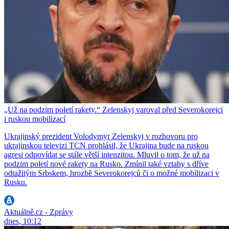
„Už na podzim poletí rakety.“ Zelenskyj varoval před Severokorejci
i ruskou mobilizací
Ukrajinský prezident Volodymyr Zelenskyj v rozhovoru pro
ukrajinskou televizi TCN prohlásil, že Ukrajina bude na ruskou
agresi odpovídat se stále větší intenzitou. Mluvil o tom, že už na
podzim poletí nové rakety na Rusko. Zmínil také vztahy s dříve
odtažitým Srbskem, hrozbě Severokorejců či o možné mobilizaci v
Rusku.
Aktuálně.cz - Zprávy
dnes, 10:12