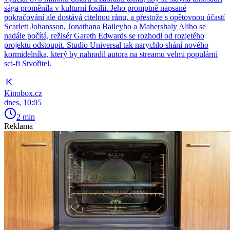
sága proměnila v kulturní fosilii. Jeho promptně napsané
pokračování ale dostává citelnou ránu, a přestože s opětovnou účastí
Scarlett Johansson, Jonathana Baileyho a Mahershaly Aliho se
nadále počítá, režisér Gareth Edwards se rozhodl od rozjetého
projektu odstoupit. Studio Universal tak narychlo shání nového
kormidelníka, který by nahradil autora na streamu velmi populární
sci-fi Stvořitel.
Kinobox.cz
dnes, 10:05
2 min
Reklama