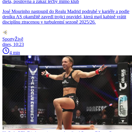
dieta, posilovna a zákaz léčby mimo klub
José Mourinho nastoupil do Realu Madrid podruhé v kariéře a podle
deníku AS okamžitě zavedl trojici pravidel, která mají kabině vrátit
disciplínu ztracenou v turbulentní sezoně 2025/26.
SportyŽivě
dnes, 10:23
4 min