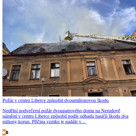
Požár v centru Liberce způsobil dvoumilionovou škodu
Nedělní podvečerní požár dvoupatrového domu na Nerudově
náměstí v centru Liberce způsobil podle odhadu hasičů škodu dva
miliony korun. Příčina vzniku je nadále v…