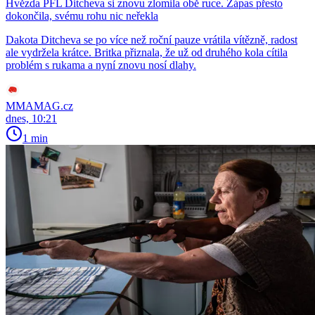
Hvězda PFL Ditcheva si znovu zlomila obě ruce. Zápas přesto
dokončila, svému rohu nic neřekla
Dakota Ditcheva se po více než roční pauze vrátila vítězně, radost
ale vydržela krátce. Britka přiznala, že už od druhého kola cítila
problém s rukama a nyní znovu nosí dlahy.
MMAMAG.cz
dnes, 10:21
1 min