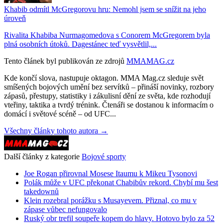
Khabib odmítl McGregorovu hru: Nemohl jsem se snížit na jeho
úroveň
Rivalita Khabiba Nurmagomedova s Conorem McGregorem byla
plná osobních útoků. Dagestánec teď vysvětlil,...
Tento článek byl publikován ze zdrojů
MMAMAG.cz
Kde končí slova, nastupuje oktagon. MMA Mag.cz sleduje svět
smíšených bojových umění bez servítků – přináší novinky, rozbory
zápasů, přestupy, statistiky i zákulisní dění ze světa, kde rozhodují
vteřiny, taktika a tvrdý trénink. Čtenáři se dostanou k informacím o
domácí i světové scéně – od UFC...
Všechny články tohoto autora →
Další články z kategorie
Bojové sporty
Joe Rogan přirovnal Mosese Itaumu k Mikeu Tysonovi
Polák může v UFC překonat Chabibův rekord. Chybí mu šest
takedownů
Klein rozebral porážku s Musayevem. Přiznal, co mu v
zápase vůbec nefungovalo
Ruský obr trefil soupeře kopem do hlavy. Hotovo bylo za 52