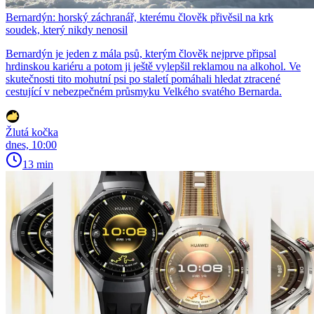
Bernardýn: horský záchranář, kterému člověk přivěsil na krk
soudek, který nikdy nenosil
Bernardýn je jeden z mála psů, kterým člověk nejprve připsal
hrdinskou kariéru a potom ji ještě vylepšil reklamou na alkohol. Ve
skutečnosti tito mohutní psi po staletí pomáhali hledat ztracené
cestující v nebezpečném průsmyku Velkého svatého Bernarda.
Žlutá kočka
dnes, 10:00
13 min