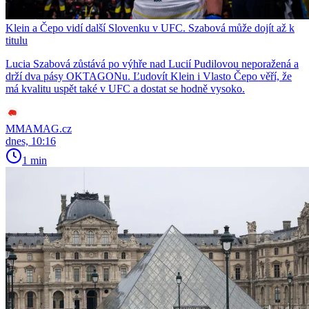
Klein a Čepo vidí další Slovenku v UFC. Szabová může dojít až k
titulu
Lucia Szabová zůstává po výhře nad Lucií Pudilovou neporažená a
drží dva pásy OKTAGONu. Ľudovít Klein i Vlasto Čepo věří, že
má kvalitu uspět také v UFC a dostat se hodně vysoko.
MMAMAG.cz
dnes, 10:16
1 min