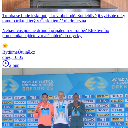
Trouba se bude lesknout jako v obchodě. Spolehlivě ji vyčistíte díky
tomuto triku, který v Česku téměř nikdo nezná
Nebaví vás pracné drhnutí připálenin v troubě? Efektivního
pomocníka najdete v malé tabletě do myčky.
BydlímeÚtulně.cz
dnes, 10:05
2 min