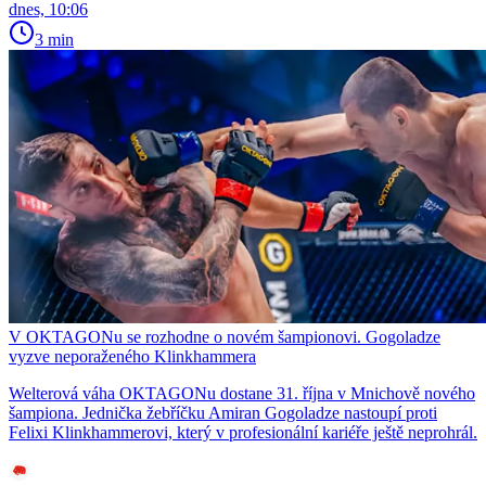
dnes, 10:06
3 min
V OKTAGONu se rozhodne o novém šampionovi. Gogoladze
vyzve neporaženého Klinkhammera
Welterová váha OKTAGONu dostane 31. října v Mnichově nového
šampiona. Jednička žebříčku Amiran Gogoladze nastoupí proti
Felixi Klinkhammerovi, který v profesionální kariéře ještě neprohrál.