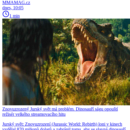
MMAMAG.cz
dnes, 10:05
1 min
Znovuzrozený Jurský svět má problém. Dinosauří ságu opouští
režisér velkého streamovacího hitu
Jurský svět: Znovuzrození (Jurassic World: Rebirth) loni v kinech
vydělal 870 milionů dolarů a zabránil tomu, aby se slavná dinosauří