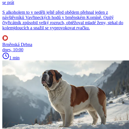
se prát
S alkoholem to v neděli ještě před obědem přehnal jeden z
návštěvníků Vavřineckých hodů v brněnském Komíně. Opilý
čtyřicátník způsobil velký rozruch, obtěžoval mladé ženy, strkal do
kolemjdoucích a snažil se vyprovokovat rvačku.
Brněnská Drbna
dnes, 10:00
1 min