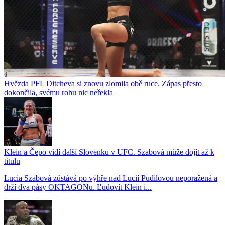
Hvězda PFL Ditcheva si znovu zlomila obě ruce. Zápas přesto
dokončila, svému rohu nic neřekla
Klein a Čepo vidí další Slovenku v UFC. Szabová může dojít až k
titulu
Lucia Szabová zůstává po výhře nad Lucií Pudilovou neporažená a
drží dva pásy OKTAGONu. Ľudovít Klein i...