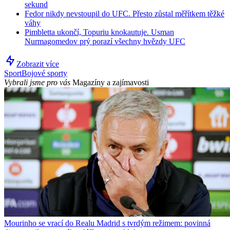
sekund
Fedor nikdy nevstoupil do UFC. Přesto zůstal měřítkem těžké
váhy
Pimbletta ukončí, Topuriu knokautuje. Usman
Nurmagomedov prý porazí všechny hvězdy UFC
Zobrazit více
Sport
Bojové sporty
Vybrali jsme pro vás
Magazíny a zajímavosti
Mourinho se vrací do Realu Madrid s tvrdým režimem: povinná