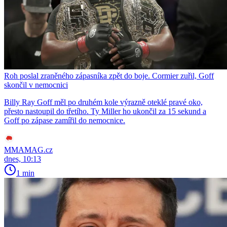
Roh poslal zraněného zápasníka zpět do boje. Cormier zuřil, Goff
skončil v nemocnici
Billy Ray Goff měl po druhém kole výrazně oteklé pravé oko,
přesto nastoupil do třetího. Ty Miller ho ukončil za 15 sekund a
Goff po zápase zamířil do nemocnice.
MMAMAG.cz
dnes, 10:13
1 min