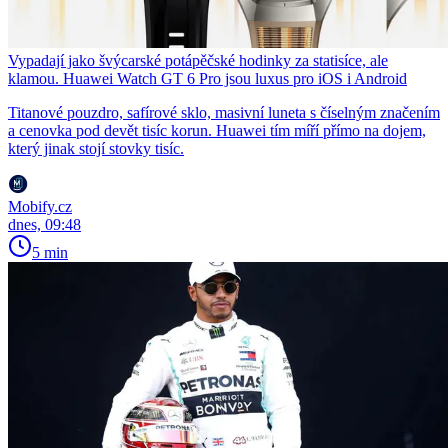
Vypadají jako švýcarské potápěčské hodinky za statisíce, ale
klamou. Huawei Watch GT 6 Pro jsou luxus pro iOS i Android
Titanové pouzdro, safírové sklo, masivní luneta s číselným značením
a cenovka pod devět tisíc korun. Huawei tím míří přímo na dojem,
který jinak stojí stovky tisíc.
Mobify.cz
dnes, 09:48
5 min