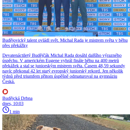
Budějovický talent ovládl svět. Michal Rada je mistrem světa v běhu
přes překážky
Devatenáctiletý Budějčák Michal Rada dosáhl dalšího výrazného
úspěchu. V americkém Eugene vyhrál finále běhu na 400 metrů
překážek a stal se juniorským mistrem světa. Časem 48,59 sekundy
navíc překonal 42 let starý evropský juniorský rekord. Jen několik
týdnů před triumfem přitom úspěšně odmaturoval na gymnáziu
Česká.
Budějcká Drbna
dnes, 10:03
1 min