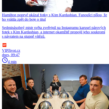
Hamilton poprvé ukázal fotky s Kim Kardashian. Fanoušci píšou, že
ho vrátila zpět do boje o titul
Sedminásobný mistr světa zveřejnil na Instagramu karusel párových
fotek s Kim Kardashian, a internet okamžitě propojil jeho soukromí
s návratem na stupně vítězů.
VIPživot.cz
dnes, 09:47
4 min