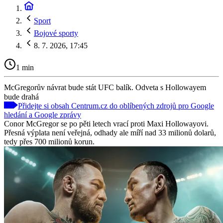
Sport
Bojové sporty
8. 7. 2026, 17:45
1 min
McGregorův návrat bude stát UFC balík. Odveta s Hollowayem
bude drahá
Přidejte si obsah Centrum.cz do oblíbených zdrojů pro Google
hledání a Google zprávy
Conor McGregor se po pěti letech vrací proti Maxi Hollowayovi.
Přesná výplata není veřejná, odhady ale míří nad 33 milionů dolarů,
tedy přes 700 milionů korun.