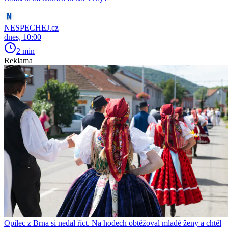
NESPECHEJ.cz
dnes, 10:00
2 min
Reklama
Opilec z Brna si nedal říct. Na hodech obtěžoval mladé ženy a chtěl