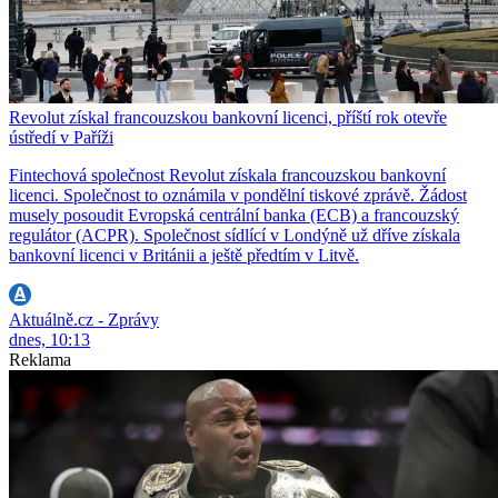
Revolut získal francouzskou bankovní licenci, příští rok otevře
ústředí v Paříži
Fintechová společnost Revolut získala francouzskou bankovní
licenci. Společnost to oznámila v pondělní tiskové zprávě. Žádost
musely posoudit Evropská centrální banka (ECB) a francouzský
regulátor (ACPR). Společnost sídlící v Londýně už dříve získala
bankovní licenci v Británii a ještě předtím v Litvě.
Aktuálně.cz - Zprávy
dnes, 10:13
Reklama