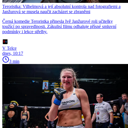
Teroristka: Vilhelmová a její absolutní kontrola nad fotografiemi a
Janžurová se musela naučit zacházet se zbraněmi
Černá komedie Teroristka přinesla Ivě Janžurové roli učitelky
toužící po spravedlnosti. Zákulisí filmu odhaluje přísné smluvní
podmínky i lekce střelby.
V Telce
dnes, 10:17
3 min