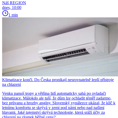
Náš REGION
dnes, 10:00
1 min
Klimatizace končí. Do Česka pronikají nesrovnatelně lepší přístroje
na chlazení
Venku panují tropy a většina lidí automaticky sahá po ovladači
klimatizace. Málokdo ale tuší, že dům lze ochladit téměř zadarmo,
bez průvanu a hrozby angíny. Slovenský vynálezce ukázal, že klíč k
letnímu komfortu se skrývá v zemi pod námi nebo nad našimi
hlavami. Jaké tajemství skrývá technologie, která sráží účty za
chlazení na zlomek běžné ceny?