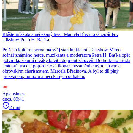
Klášterní škola a nečekaný trest: Marcela Březinová zazářila v
talkshow Petra H. Baťka
Pražská kulturní scéna má svůj stabilní klenot. Talkshow Mimo
scénář známého herce, muzikanta a moderátora Petra H. Baťka opět
potvrdila, že umí diváky bavit i dojmout zároveň. Do horkého křesla
tentokrát usedla pop-rocková ikona s nezaměnitelným hlasem a
obrovským charismatem, Marcela Březinová. A byl to díl plný
překvapení, humoru a nečekaných odhalení.
Aplausin.cz
dnes, 09:41
2 min