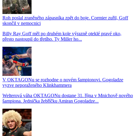
Roh poslal zraněného zápasníka zpět do boje. Cormier zuřil, Goff
skončil v nemocnici
Billy Ray Goff měl po druhém kole výrazně oteklé pravé oko,
přesto nastoupil do třetího. Ty Miller ho...
V OKTAGONu se rozhodne o novém šampionovi. Gogoladze
vyzve neporaženého Klinkhammera
Welterová váha OKTAGONu dostane 31. října v Mnichově nového
šampiona. Jednička žebříčku Amiran Gogoladze...