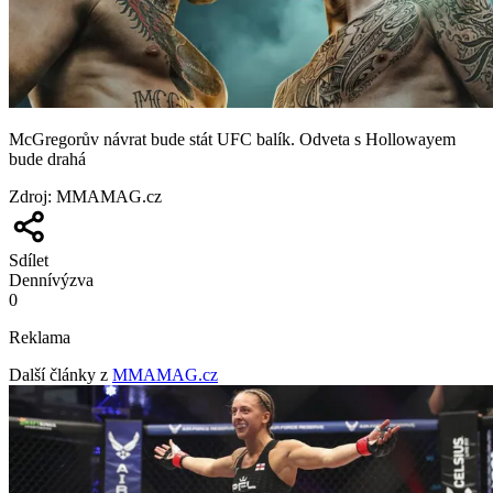
McGregorův návrat bude stát UFC balík. Odveta s Hollowayem
bude drahá
Zdroj
:
MMAMAG.cz
Sdílet
Denní
výzva
0
Reklama
Další články z
MMAMAG.cz