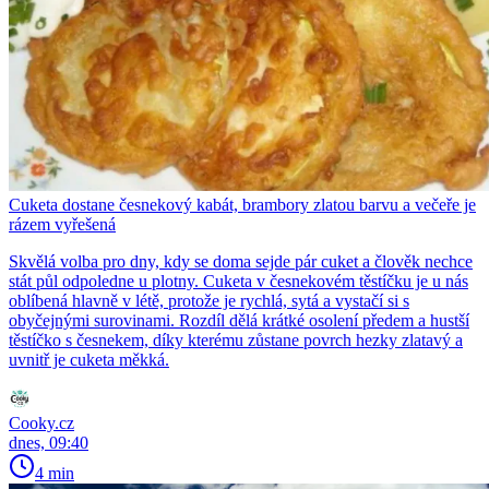
Cuketa dostane česnekový kabát, brambory zlatou barvu a večeře je
rázem vyřešená
Skvělá volba pro dny, kdy se doma sejde pár cuket a člověk nechce
stát půl odpoledne u plotny. Cuketa v česnekovém těstíčku je u nás
oblíbená hlavně v létě, protože je rychlá, sytá a vystačí si s
obyčejnými surovinami. Rozdíl dělá krátké osolení předem a hustší
těstíčko s česnekem, díky kterému zůstane povrch hezky zlatavý a
uvnitř je cuketa měkká.
Cooky.cz
dnes, 09:40
4 min