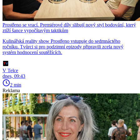
Prostřeno se vrací. Premiérové díly slibují nový styl bodování, který
ztíží šance vypočítavým taktikům
Kulinářská reality show Prostřeno vstupuje do sedmnáctého
ročníku. Tvůrci si pro podzimní epizody připravili zcela nový
systém hodnocení soutěžících.
V Telce
dnes, 09:43
2 min
Reklama