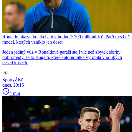
Ronaldo ukázal kolekci aut v hodnotě 700 milionů Kč. Patří mezi ně
model, kterých vzniklo jen deset
Jeden jediný vůz v Ronaldově garáži stojí víc než zbytek sbírky
dohromady. Je to Bugatti, které automobilka vyrobila v pouhých
deseti kusech.
SportyŽivě
dnes, 20:16
4 min