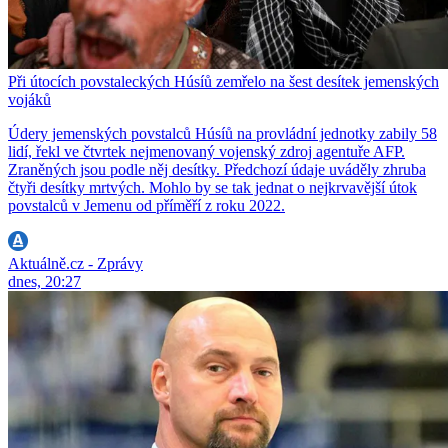
Při útocích povstaleckých Húsíů zemřelo na šest desítek jemenských
vojáků
Údery jemenských povstalců Húsíů na provládní jednotky zabily 58
lidí, řekl ve čtvrtek nejmenovaný vojenský zdroj agentuře AFP.
Zraněných jsou podle něj desítky. Předchozí údaje uváděly zhruba
čtyři desítky mrtvých. Mohlo by se tak jednat o nejkrvavější útok
povstalců v Jemenu od příměří z roku 2022.
Aktuálně.cz - Zprávy
dnes, 20:27