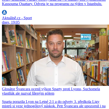
Kassouma Ouattary. Odveta je na programu za týden v Istanbulu.
Aktuálně.cz - Sport
dnes, 19:05
Glosátor Švancara ocenil výkon Sparty proti Lyonu, Suchomela
vlastňák ale nazval šíleným gólem
Sparta porazila Lyon na Letné 2:1 a do odvety 3. předkola Ligy
mistrů si veze jednogólový náskok. Petr Švancara ale upozornil i na