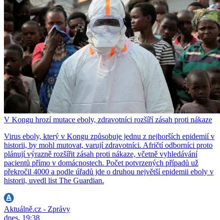
V Kongu hrozí mutace eboly, zdravotníci rozšíří zásah proti nákaze
Virus eboly, který v Kongu způsobuje jednu z nejhorších epidemií v
historii, by mohl mutovat, varují zdravotníci. Afričtí odborníci proto
plánují výrazně rozšířit zásah proti nákaze, včetně vyhledávání
pacientů přímo v domácnostech. Počet potvrzených případů už
překročil 4000 a podle úřadů jde o druhou největší epidemii eboly v
historii, uvedl list The Guardian.
Aktuálně.cz - Zprávy
dnes, 19:38