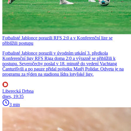
Fotbalisté Jablonce porazili RFS 2:0 a v Konferenční lize se
přiblížili postupu
Fotbalisté Jablonce porazili v úvodním utkání 3. předkola
Konferenční ligy RFS Riga doma 2:0 a výrazně se přiblížili k
postupu. Severočechy poslal v 18. minutě do vedení Vachtang
Čanturišvili a po pauze přidal pojistku Matěj Polidar. Odveta je na
programu za týden na stadionu lídra lotyšské ligy.
Liberecká Drbna
dnes, 19:35
3 min