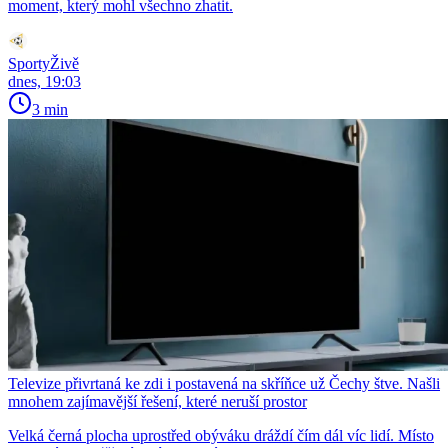
moment, který mohl všechno zhatit.
SportyŽivě
dnes, 19:03
3 min
Televize přivrtaná ke zdi i postavená na skříňce už Čechy štve. Našli
mnohem zajímavější řešení, které neruší prostor
Velká černá plocha uprostřed obýváku dráždí čím dál víc lidí. Místo