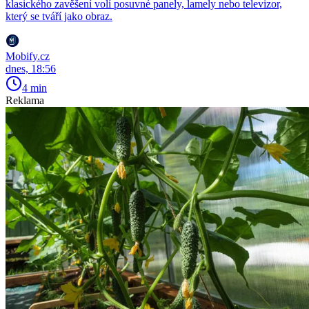
klasického zavěšení volí posuvné panely, lamely nebo televizor,
který se tváří jako obraz.
Mobify.cz
dnes, 18:56
4 min
Reklama