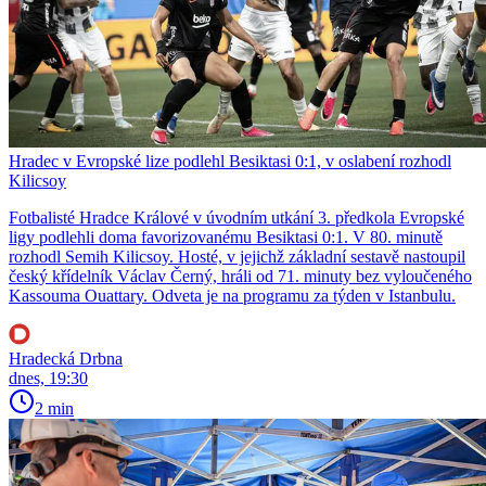
Hradec v Evropské lize podlehl Besiktasi 0:1, v oslabení rozhodl
Kilicsoy
Fotbalisté Hradce Králové v úvodním utkání 3. předkola Evropské
ligy podlehli doma favorizovanému Besiktasi 0:1. V 80. minutě
rozhodl Semih Kilicsoy. Hosté, v jejichž základní sestavě nastoupil
český křídelník Václav Černý, hráli od 71. minuty bez vyloučeného
Kassouma Ouattary. Odveta je na programu za týden v Istanbulu.
Hradecká Drbna
dnes, 19:30
2 min