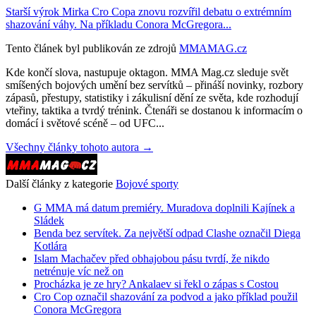
Starší výrok Mirka Cro Copa znovu rozvířil debatu o extrémním
shazování váhy. Na příkladu Conora McGregora...
Tento článek byl publikován ze zdrojů
MMAMAG.cz
Kde končí slova, nastupuje oktagon. MMA Mag.cz sleduje svět
smíšených bojových umění bez servítků – přináší novinky, rozbory
zápasů, přestupy, statistiky i zákulisní dění ze světa, kde rozhodují
vteřiny, taktika a tvrdý trénink. Čtenáři se dostanou k informacím o
domácí i světové scéně – od UFC...
Všechny články tohoto autora →
Další články z kategorie
Bojové sporty
G MMA má datum premiéry. Muradova doplnili Kajínek a
Sládek
Benda bez servítek. Za největší odpad Clashe označil Diega
Kotlára
Islam Machačev před obhajobou pásu tvrdí, že nikdo
netrénuje víc než on
Procházka je ze hry? Ankalaev si řekl o zápas s Costou
Cro Cop označil shazování za podvod a jako příklad použil
Conora McGregora