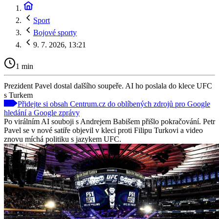
Sport
Bojové sporty
9. 7. 2026, 13:21
1 min
Prezident Pavel dostal dalšího soupeře. AI ho poslala do klece UFC
s Turkem
Přidejte si obsah Centrum.cz do oblíbených zdrojů pro Google
hledání a Google zprávy
Po virálním AI souboji s Andrejem Babišem přišlo pokračování. Petr
Pavel se v nové satiře objevil v kleci proti Filipu Turkovi a video
znovu míchá politiku s jazykem UFC.