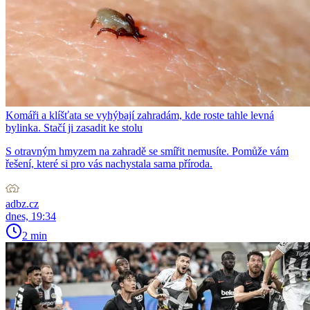
Komáři a klíšťata se vyhýbají zahradám, kde roste tahle levná
bylinka. Stačí ji zasadit ke stolu
S otravným hmyzem na zahradě se smířit nemusíte. Pomůže vám
řešení, které si pro vás nachystala sama příroda.
adbz.cz
dnes, 19:34
2 min