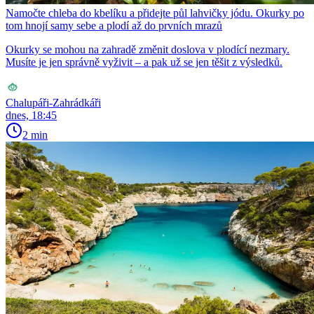
Namočte chleba do kbelíku a přidejte půl lahvičky jódu. Okurky po
tom hnojí samy sebe a plodí až do prvních mrazů
Okurky se mohou na zahradě změnit doslova v plodící nezmary.
Musíte je jen správně vyživit – a pak už se jen těšit z výsledků.
Chalupáři-Zahrádkáři
dnes, 18:45
2 min