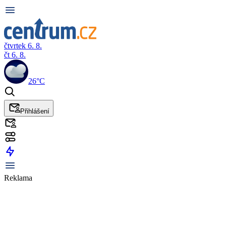
čtvrtek 6. 8.
čt 6. 8.
26°C
Přihlášení
Reklama