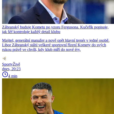
Zábranský buduje Kometu po vzoru Fergusona. Kučeřík popisuje,
jak šéf kontroluje každý detail klubu
Majitel, generální manažer a nově opět hlavní trenér v jedné osobě.
Libor Zábranský stáhl veškeré sportovní řízení Komety do svých
rukou právě ve chvíli, kdy klub míří do nové éry.
SportyŽivě
dnes, 20:23
4 min