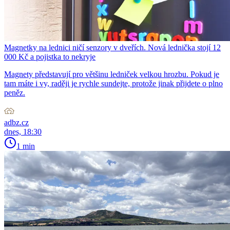
Magnetky na lednici ničí senzory v dveřích. Nová lednička stojí 12
000 Kč a pojistka to nekryje
Magnety představují pro většinu ledniček velkou hrozbu. Pokud je
tam máte i vy, raději je rychle sundejte, protože jinak přijdete o plno
peněz.
adbz.cz
dnes, 18:30
1 min