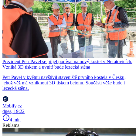
Prezident Petr Pavel se přijel podívat na nový kostel v Neratovicích.
Vzniká 3D tiskem a uvnitř bude lezecká stěna
Petr Pavel v květnu navštívil staveniště prvního kostela v Česku,
jehož věž má vzniknout 3D tiskem betonu. Součástí věže bude i
lezecká stěna.
Mobify.cz
dnes, 19:22
4 min
Reklama