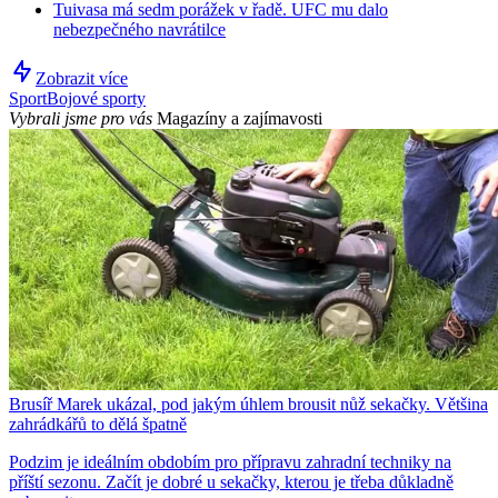
Tuivasa má sedm porážek v řadě. UFC mu dalo
nebezpečného navrátilce
Zobrazit více
Sport
Bojové sporty
Vybrali jsme pro vás
Magazíny a zajímavosti
Brusíř Marek ukázal, pod jakým úhlem brousit nůž sekačky. Většina
zahrádkářů to dělá špatně
Podzim je ideálním obdobím pro přípravu zahradní techniky na
příští sezonu. Začít je dobré u sekačky, kterou je třeba důkladně