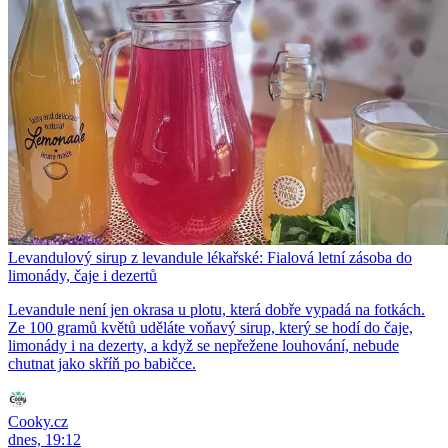
Levandulový sirup z levandule lékařské: Fialová letní zásoba do
limonády, čaje i dezertů
Levandule není jen okrasa u plotu, která dobře vypadá na fotkách.
Ze 100 gramů květů uděláte voňavý sirup, který se hodí do čaje,
limonády i na dezerty, a když se nepřežene louhování, nebude
chutnat jako skříň po babičce.
Cooky.cz
dnes, 19:12