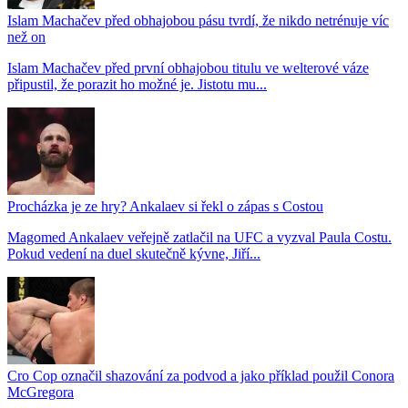
Islam Machačev před obhajobou pásu tvrdí, že nikdo netrénuje víc
než on
Islam Machačev před první obhajobou titulu ve welterové váze
připustil, že porazit ho možné je. Jistotu mu...
Procházka je ze hry? Ankalaev si řekl o zápas s Costou
Magomed Ankalaev veřejně zatlačil na UFC a vyzval Paula Costu.
Pokud vedení na duel skutečně kývne, Jiří...
Cro Cop označil shazování za podvod a jako příklad použil Conora
McGregora