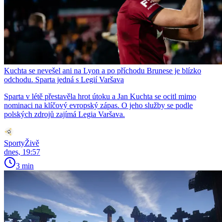
Kuchta se nevešel ani na Lyon a po příchodu Brunese je blízko
odchodu. Sparta jedná s Legií Varšava
Sparta v létě přestavěla hrot útoku a Jan Kuchta se ocitl mimo
nominaci na klíčový evropský zápas. O jeho služby se podle
polských zdrojů zajímá Legia Varšava.
SportyŽivě
dnes, 19:57
3 min