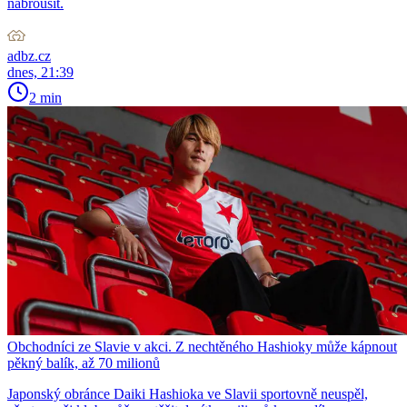
nabrousit.
adbz.cz
dnes, 21:39
2 min
Obchodníci ze Slavie v akci. Z nechtěného Hashioky může kápnout
pěkný balík, až 70 milionů
Japonský obránce Daiki Hashioka ve Slavii sportovně neuspěl,