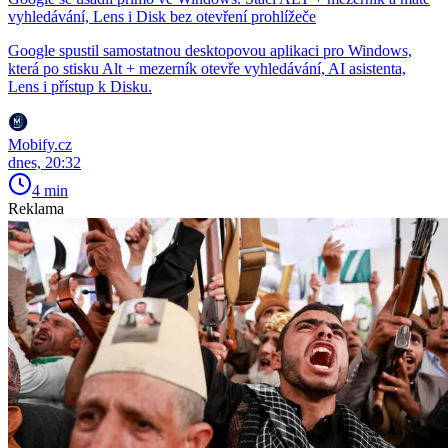
vyhledávání, Lens i Disk bez otevření prohlížeče
Google spustil samostatnou desktopovou aplikaci pro Windows,
která po stisku Alt + mezerník otevře vyhledávání, AI asistenta,
Lens i přístup k Disku.
Mobify.cz
dnes, 20:32
4 min
Reklama