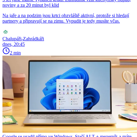
noviny a za 20 minut byl klid
Na jaře a na podzim jsou krtci obzvláště aktivní, protože si hledají
partnery a připravují se na zimu. Vypudit je tedy musíte včas.
Chalupáři-Zahrádkáři
dnes, 20:45
2 min
Google se usadil přímo ve Windows. Stačí ALT + mezerník a máte