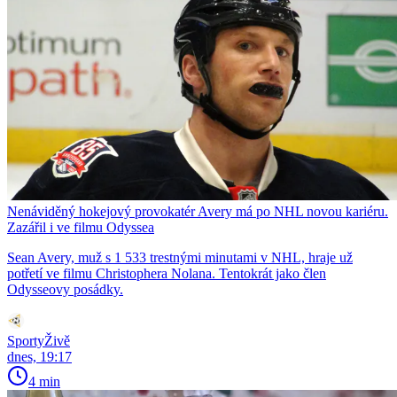
Nenáviděný hokejový provokatér Avery má po NHL novou kariéru.
Zazářil i ve filmu Odyssea
Sean Avery, muž s 1 533 trestnými minutami v NHL, hraje už
potřetí ve filmu Christophera Nolana. Tentokrát jako člen
Odysseovy posádky.
SportyŽivě
dnes, 19:17
4 min