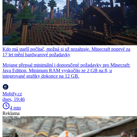
Kdo má starší počítač, možná si už nezahraje. Minecraft poprvé za
17 let mění hardwarové požadavky
Mojang přepsal minimální i doporučené požadavky pro Minecraft:
Java Edition. Minimum RAM vyskočilo ze 2 GB na 8, u
integrované grafiky dokonce na 12 GB.
Mobify.cz
dnes, 19:46
4 min
Reklama