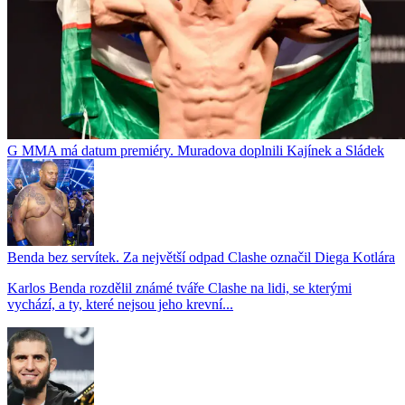
G MMA má datum premiéry. Muradova doplnili Kajínek a Sládek
Benda bez servítek. Za největší odpad Clashe označil Diega Kotlára
Karlos Benda rozdělil známé tváře Clashe na lidi, se kterými
vychází, a ty, které nejsou jeho krevní...