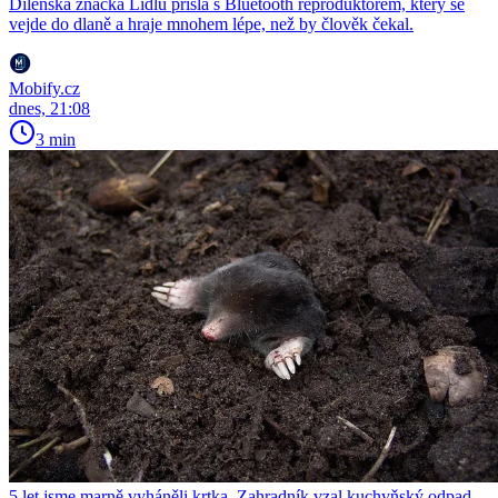
Dílenská značka Lidlu přišla s Bluetooth reproduktorem, který se
vejde do dlaně a hraje mnohem lépe, než by člověk čekal.
Mobify.cz
dnes, 21:08
3 min
5 let jsme marně vyháněli krtka. Zahradník vzal kuchyňský odpad,