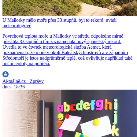
U Mallorky mělo moře přes 33 stupňů, byl to rekord, uvádí
meteorologové
Povrchová teplota moře u Mallorky ve středu odpoledne mírně
přesáhla 33 stupňů a tím zaznamenala nový španělský rekord.
Uvedla to ve čtvrtek meteorologická služba Aemet, která
poznamenala, že moře v okolí Baleárských ostrovů a v západním
Středomoří je letos nadprůměrně teplé, což ovlivňuje například také
noční teploty na pobřeží.
Aktuálně.cz - Zprávy
dnes, 18:36