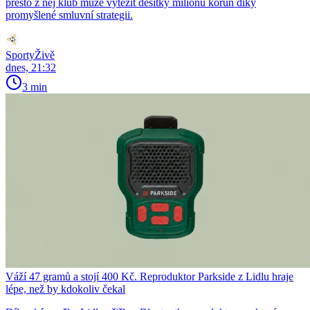
přesto z něj klub může vytěžit desítky milionů korun díky
promyšlené smluvní strategii.
SportyŽivě
dnes, 21:32
3 min
Váží 47 gramů a stojí 400 Kč. Reproduktor Parkside z Lidlu hraje
lépe, než by kdokoliv čekal