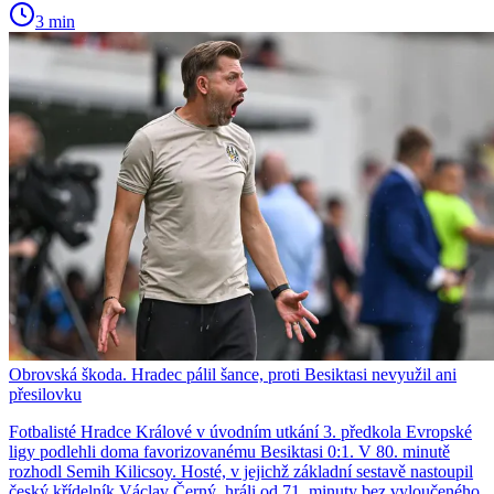
3 min
Obrovská škoda. Hradec pálil šance, proti Besiktasi nevyužil ani
přesilovku
Fotbalisté Hradce Králové v úvodním utkání 3. předkola Evropské
ligy podlehli doma favorizovanému Besiktasi 0:1. V 80. minutě
rozhodl Semih Kilicsoy. Hosté, v jejichž základní sestavě nastoupil
český křídelník Václav Černý, hráli od 71. minuty bez vyloučeného