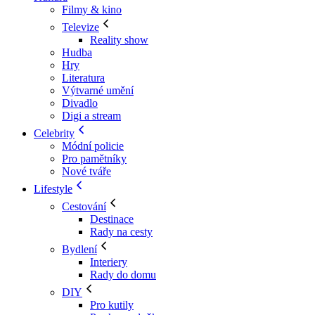
Filmy & kino
Televize
Reality show
Hudba
Hry
Literatura
Výtvarné umění
Divadlo
Digi a stream
Celebrity
Módní policie
Pro pamětníky
Nové tváře
Lifestyle
Cestování
Destinace
Rady na cesty
Bydlení
Interiery
Rady do domu
DIY
Pro kutily