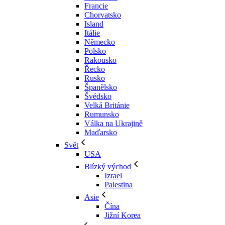
Francie
Chorvatsko
Island
Itálie
Německo
Polsko
Rakousko
Řecko
Rusko
Španělsko
Švédsko
Velká Británie
Rumunsko
Válka na Ukrajině
Maďarsko
Svět
USA
Blízký východ
Izrael
Palestina
Asie
Čína
Jižní Korea