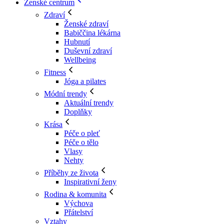
Ženské centrum
Zdraví
Ženské zdraví
Babiččina lékárna
Hubnutí
Duševní zdraví
Wellbeing
Fitness
Jóga a pilates
Módní trendy
Aktuální trendy
Doplňky
Krása
Péče o pleť
Péče o tělo
Vlasy
Nehty
Příběhy ze života
Inspirativní ženy
Rodina & komunita
Výchova
Přátelství
Vztahy