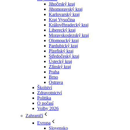
Jihočeský kraj
Jihomoravský kraj
Karlovarský kraj
Kraj Vysočina
Králověhradecký kraj
Liberecký kraj
Moravskoslezský kraj
Olomoucký kraj
Pardubický kraj
Plzeňský kraj
Středočeský kraj
Ústecký kraj
Zlínský kraj
Praha
Brno
Ostrava
Školství
Zdravotnictví
Politika
O počasí
Volby 2026
Zahraničí
Evropa
Slovensko