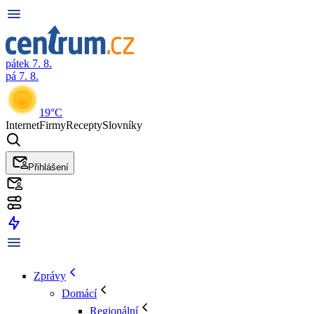
pátek 7. 8.
pá 7. 8.
19°C
Internet
Firmy
Recepty
Slovníky
Přihlášení
Zprávy
Domácí
Regionální