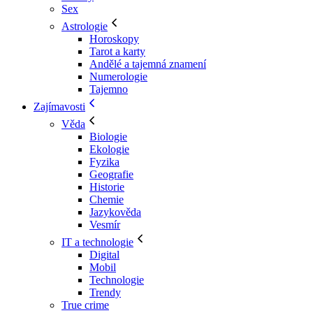
Sex
Astrologie
Horoskopy
Tarot a karty
Andělé a tajemná znamení
Numerologie
Tajemno
Zajímavosti
Věda
Biologie
Ekologie
Fyzika
Geografie
Historie
Chemie
Jazykověda
Vesmír
IT a technologie
Digital
Mobil
Technologie
Trendy
True crime