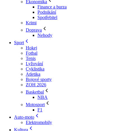
Ekonomika
Finance a burza
Podnikání
Spotřebitel
Krimi
Doprava
Nehody
Sport
Hokej
Fotbal
Tenis
Lyžování
Cyklistika
Atletika
Bojové sporty
ZOH 2026
Basketbal
NBA
Motosport
F1
Auto-moto
Elektromobily
Kultura