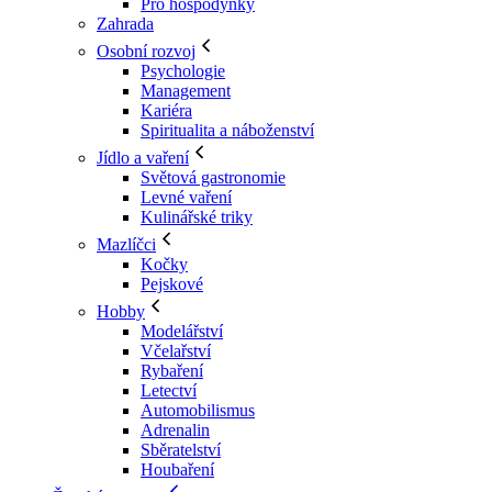
Pro hospodyňky
Zahrada
Osobní rozvoj
Psychologie
Management
Kariéra
Spiritualita a náboženství
Jídlo a vaření
Světová gastronomie
Levné vaření
Kulinářské triky
Mazlíčci
Kočky
Pejskové
Hobby
Modelářství
Včelařství
Rybaření
Letectví
Automobilismus
Adrenalin
Sběratelství
Houbaření