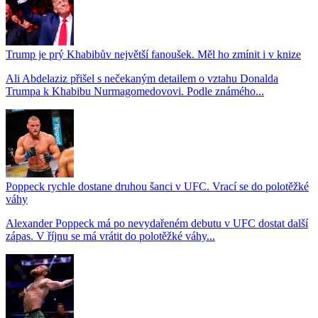
Trump je prý Khabibův největší fanoušek. Měl ho zmínit i v knize
Ali Abdelaziz přišel s nečekaným detailem o vztahu Donalda
Trumpa k Khabibu Nurmagomedovovi. Podle známého...
Poppeck rychle dostane druhou šanci v UFC. Vrací se do polotěžké
váhy
Alexander Poppeck má po nevydařeném debutu v UFC dostat další
zápas. V říjnu se má vrátit do polotěžké váhy...