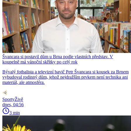
Švancara si postavil dům u Brna podle vlastních představ. V
koupelně má vánoční skřítky po celý rok
Bývalý fotbalista a televizní bavič Petr Švancara si kousek za Brnem
vybudoval rodinný dům, jehož nejdražším prvkem není technika ani
materiál, ale atmosféra.
SportyŽivě
dnes, 04:56
3 min