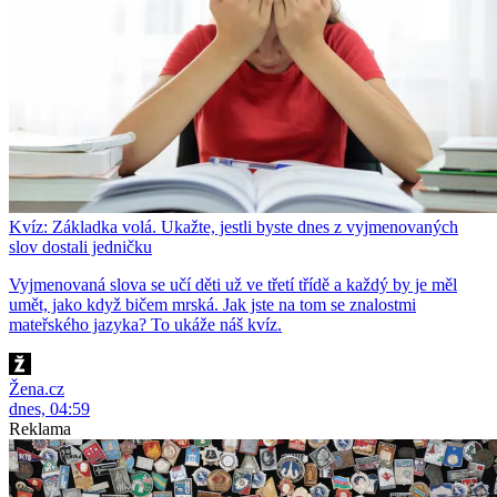
Kvíz: Základka volá. Ukažte, jestli byste dnes z vyjmenovaných
slov dostali jedničku
Vyjmenovaná slova se učí děti už ve třetí třídě a každý by je měl
umět, jako když bičem mrská. Jak jste na tom se znalostmi
mateřského jazyka? To ukáže náš kvíz.
Žena.cz
dnes, 04:59
Reklama