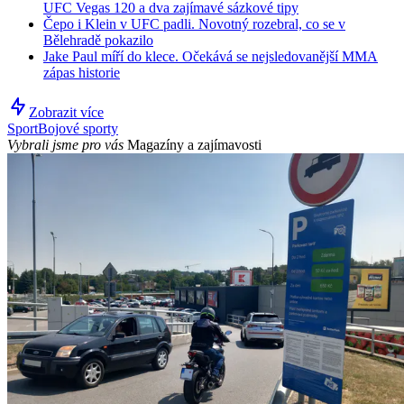
UFC Vegas 120 a dva zajímavé sázkové tipy
Čepo i Klein v UFC padli. Novotný rozebral, co se v
Bělehradě pokazilo
Jake Paul míří do klece. Očekává se nejsledovanější MMA
zápas historie
Zobrazit více
Sport
Bojové sporty
Vybrali jsme pro vás
Magazíny a zajímavosti