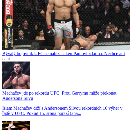
Bývalý bojovník UFC se nabízí Jakeu Paulovi zdarma. Nechce ani
cent
Machačev jde po rekordu UFC. Proti Garrymu může překonat
Andersona Silvu
Islam Machačev drží s Andersonem Silvou rekordních 16 výher v
řadě v UFC. Pokud 15. srpna porazí Iana...