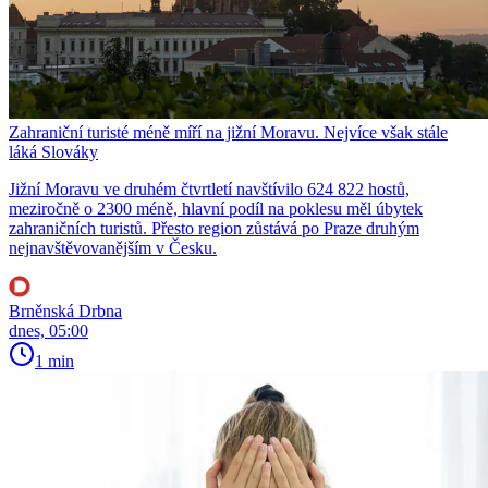
Zahraniční turisté méně míří na jižní Moravu. Nejvíce však stále
láká Slováky
Jižní Moravu ve druhém čtvrtletí navštívilo 624 822 hostů,
meziročně o 2300 méně, hlavní podíl na poklesu měl úbytek
zahraničních turistů. Přesto region zůstává po Praze druhým
nejnavštěvovanějším v Česku.
Brněnská Drbna
dnes, 05:00
1 min