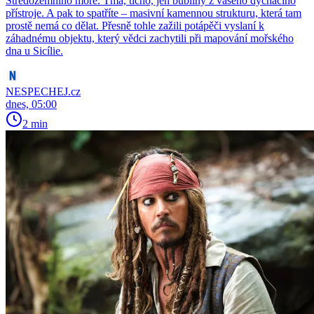
Středozemního moře. Tma, ticho, jen bubliny z vašeho dýchacího
přístroje. A pak to spatříte – masivní kamennou strukturu, která tam
prostě nemá co dělat. Přesně tohle zažili potápěči vyslaní k
záhadnému objektu, který vědci zachytili při mapování mořského
dna u Sicílie.
NESPECHEJ.cz
dnes, 05:00
2 min