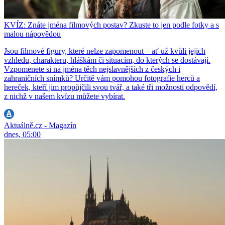
KVÍZ: Znáte jména filmových postav? Zkuste to jen podle fotky a s
malou nápovědou
Jsou filmové figury, které nelze zapomenout – ať už kvůli jejich
vzhledu, charakteru, hláškám či situacím, do kterých se dostávají.
Vzpomenete si na jména těch nejslavnějších z českých i
zahraničních snímků? Určitě vám pomohou fotografie herců a
hereček, kteří jim propůjčili svou tvář, a také tři možnosti odpovědí,
z nichž v našem kvízu můžete vybírat.
Aktuálně.cz - Magazín
dnes, 05:00