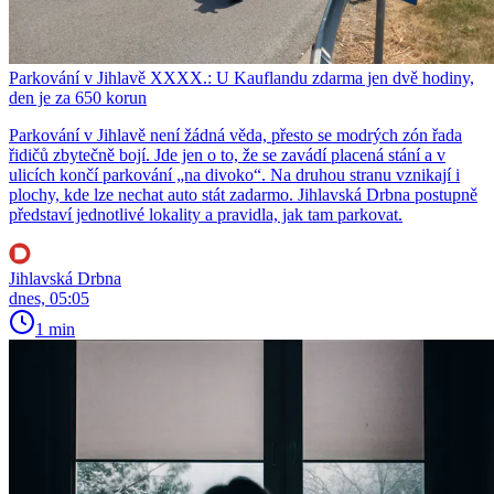
Parkování v Jihlavě XXXX.: U Kauflandu zdarma jen dvě hodiny,
den je za 650 korun
Parkování v Jihlavě není žádná věda, přesto se modrých zón řada
řidičů zbytečně bojí. Jde jen o to, že se zavádí placená stání a v
ulicích končí parkování „na divoko“. Na druhou stranu vznikají i
plochy, kde lze nechat auto stát zadarmo. Jihlavská Drbna postupně
představí jednotlivé lokality a pravidla, jak tam parkovat.
Jihlavská Drbna
dnes, 05:05
1 min