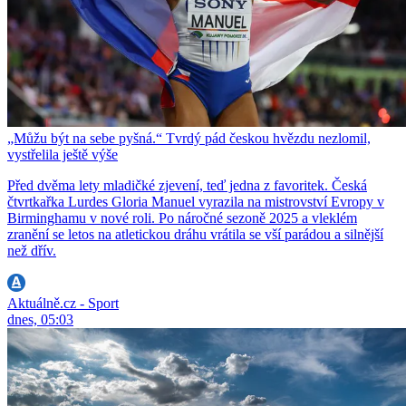
„Můžu být na sebe pyšná.“ Tvrdý pád českou hvězdu nezlomil,
vystřelila ještě výše
Před dvěma lety mladičké zjevení, teď jedna z favoritek. Česká
čtvrtkařka Lurdes Gloria Manuel vyrazila na mistrovství Evropy v
Birminghamu v nové roli. Po náročné sezoně 2025 a vleklém
zranění se letos na atletickou dráhu vrátila se vší parádou a silnější
než dřív.
Aktuálně.cz - Sport
dnes, 05:03