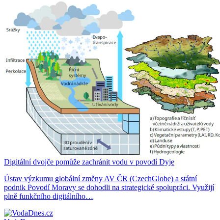
Digitální dvojče pomůže zachránit vodu v povodí Dyje
Ústav výzkumu globální změny AV ČR (CzechGlobe) a státní
podnik Povodí Moravy se dohodli na strategické spolupráci. Využijí
plně funkčního digitálního…