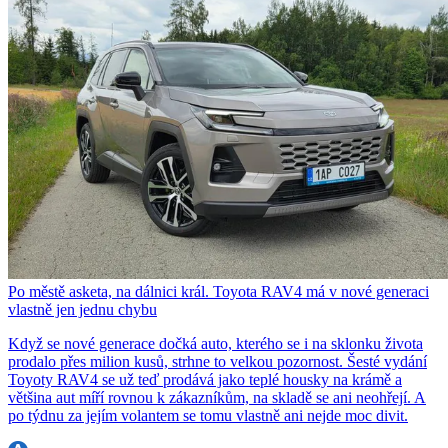
Po městě asketa, na dálnici král. Toyota RAV4 má v nové generaci
vlastně jen jednu chybu
Když se nové generace dočká auto, kterého se i na sklonku života
prodalo přes milion kusů, strhne to velkou pozornost. Šesté vydání
Toyoty RAV4 se už teď prodává jako teplé housky na krámě a
většina aut míří rovnou k zákazníkům, na skladě se ani neohřejí. A
po týdnu za jejím volantem se tomu vlastně ani nejde moc divit.