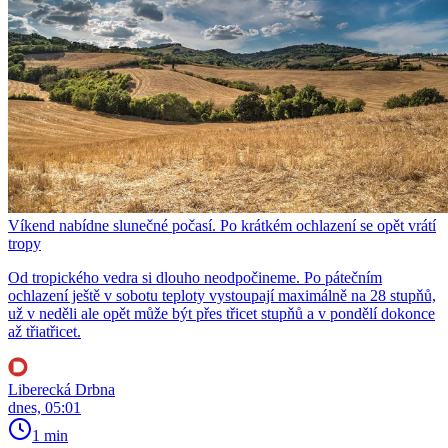
Víkend nabídne slunečné počasí. Po krátkém ochlazení se opět vrátí
tropy
Od tropického vedra si dlouho neodpočineme. Po pátečním
ochlazení ještě v sobotu teploty vystoupají maximálně na 28 stupňů,
už v neděli ale opět může být přes třicet stupňů a v pondělí dokonce
až třiatřicet.
Liberecká Drbna
dnes, 05:01
1 min