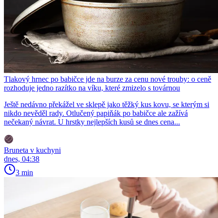
Tlakový hrnec po babičce jde na burze za cenu nové trouby: o ceně
rozhoduje jedno razítko na víku, které zmizelo s továrnou
Ještě nedávno překážel ve sklepě jako těžký kus kovu, se kterým si
nikdo nevěděl rady. Otlučený papiňák po babičce ale zažívá
nečekaný návrat. U hrstky nejlepších kusů se dnes cena...
Bruneta v kuchyni
dnes, 04:38
3 min