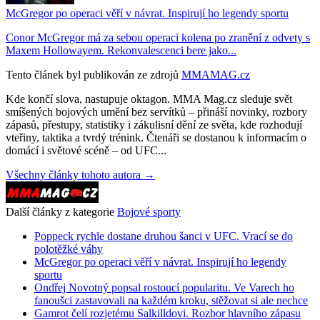
McGregor po operaci věří v návrat. Inspirují ho legendy sportu
Conor McGregor má za sebou operaci kolena po zranění z odvety s
Maxem Hollowayem. Rekonvalescenci bere jako...
Tento článek byl publikován ze zdrojů
MMAMAG.cz
Kde končí slova, nastupuje oktagon. MMA Mag.cz sleduje svět
smíšených bojových umění bez servítků – přináší novinky, rozbory
zápasů, přestupy, statistiky i zákulisní dění ze světa, kde rozhodují
vteřiny, taktika a tvrdý trénink. Čtenáři se dostanou k informacím o
domácí i světové scéně – od UFC...
Všechny články tohoto autora →
Další články z kategorie
Bojové sporty
Poppeck rychle dostane druhou šanci v UFC. Vrací se do
polotěžké váhy
McGregor po operaci věří v návrat. Inspirují ho legendy
sportu
Ondřej Novotný popsal rostoucí popularitu. Ve Varech ho
fanoušci zastavovali na každém kroku, stěžovat si ale nechce
Gamrot čelí rozjetému Salkilldovi. Rozbor hlavního zápasu