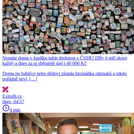
Nemáte doma v šuplíku tuhle drobnost z ČSSR? Dřív ji měl skoro
každý a dnes za ni sběratelé dají i 40 000 Kč
Doma po babičce nebo dědovi zůstala hromádka odznaků a nikdo
pořádně neví, […]
Extrafit.cz
dnes, 04:57
4 min