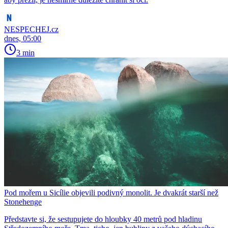
NESPECHEJ.cz
dnes, 05:00
3 min
Pod mořem u Sicílie objevili podivný monolit. Je dvakrát starší než
Stonehenge
Představte si, že sestupujete do hloubky 40 metrů pod hladinu