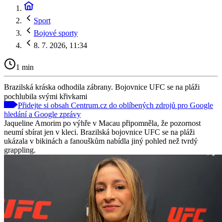
Sport
Bojové sporty
8. 7. 2026, 11:34
1 min
Brazilská kráska odhodila zábrany. Bojovnice UFC se na pláži
pochlubila svými křivkami
Přidejte si obsah Centrum.cz do oblíbených zdrojů pro Google
hledání a Google zprávy
Jaqueline Amorim po výhře v Macau připomněla, že pozornost
neumí sbírat jen v kleci. Brazilská bojovnice UFC se na pláži
ukázala v bikinách a fanouškům nabídla jiný pohled než tvrdý
grappling.