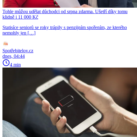
Tohle můžou udělat důchodci od srpna zdarma. Ušetří díky tomu
klidně i 11 000 Kč
Statisíce seniorů se roky trápily s penzijním spořením, ze kterého
nemohly jen […]
Spotřebitelov.cz
dnes, 04:44
4 min