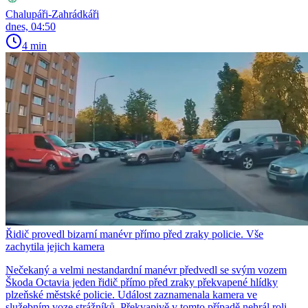
Chalupáři-Zahrádkáři
dnes, 04:50
4 min
Řidič provedl bizarní manévr přímo před zraky policie. Vše
zachytila jejich kamera
Nečekaný a velmi nestandardní manévr předvedl se svým vozem
Škoda Octavia jeden řidič přímo před zraky překvapené hlídky
plzeňské městské policie. Událost zaznamenala kamera ve
služebním voze strážníků. Překvapivě v tomto případě nehrál roli