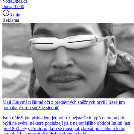
VodaDnes.cz
dnes, 05:00
3 min
Reklama
Mají Eskymáci šikmé oči z pradávných sněžných brýlí? Saze jim
pomáhaly proti sněžné slepotě
Jsou důležitým příkladem jednoho z nejstarších typů ochranných
brýlí na světě, některé pocházejí již z nejranějšího období Inuitů (asi
před 800 lety). Pro toho, kdo se musí pohybovat po sněhu a ledu,
aby přežil, je nesmírně důležité chránit si oči.