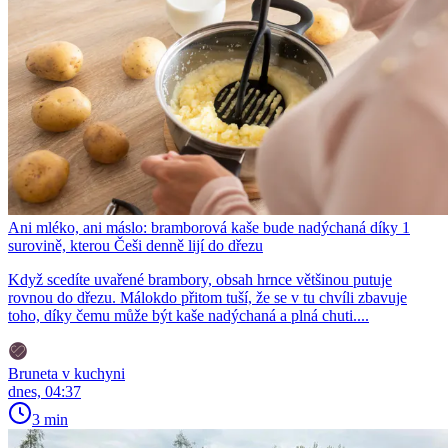
Ani mléko, ani máslo: bramborová kaše bude nadýchaná díky 1
surovině, kterou Češi denně lijí do dřezu
Když scedíte uvařené brambory, obsah hrnce většinou putuje
rovnou do dřezu. Málokdo přitom tuší, že se v tu chvíli zbavuje
toho, díky čemu může být kaše nadýchaná a plná chuti....
Bruneta v kuchyni
dnes, 04:37
3 min