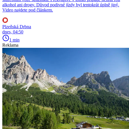
alkohol ani drogy. Důvod podivné jízdy byl tentokrát úplně jiný.
Video najdete pod článkem.
Plzeňská Drbna
dnes, 04:50
1 min
Reklama