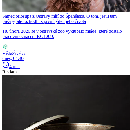
Samec orlosupa z Ostravy míří do Španělska. O tom, jestli tam
přežije, ale rozhodl už první týden jeho života
18. února 2026 se v ostravské zoo vyklubalo mládě, které dostalo
pracovní označení BG1299.
VědaŽivě.cz
dnes, 04:39
4 min
Reklama