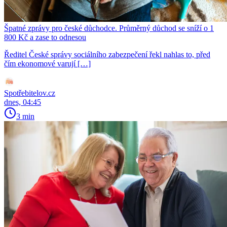
Špatné zprávy pro české důchodce. Průměrný důchod se sníží o 1
800 Kč a zase to odnesou
Ředitel České správy sociálního zabezpečení řekl nahlas to, před
čím ekonomové varují […]
Spotřebitelov.cz
dnes, 04:45
3 min