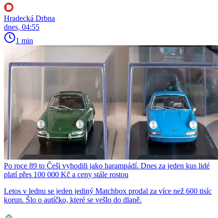
Hradecká Drbna
dnes, 04:55
1 min
Po roce 89 to Češi vyhodili jako harampádí. Dnes za jeden kus lidé
platí přes 100 000 Kč a ceny stále rostou
Letos v lednu se jeden jediný Matchbox prodal za více než 600 tisíc
korun. Šlo o autíčko, které se vešlo do dlaně.