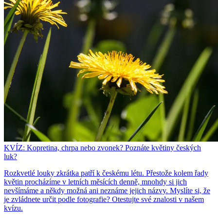
KVÍZ: Kopretina, chrpa nebo zvonek? Poznáte květiny českých
luk?
Rozkvetlé louky zkrátka patří k českému létu. Přestože kolem řady
květin procházíme v letních měsících denně, mnohdy si jich
nevšímáme a někdy možná ani neznáme jejich názvy. Myslíte si, že
je zvládnete určit podle fotografie? Otestujte své znalosti v našem
kvízu.