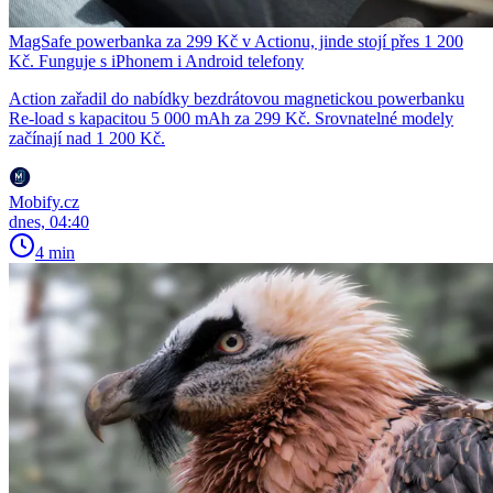
MagSafe powerbanka za 299 Kč v Actionu, jinde stojí přes 1 200
Kč. Funguje s iPhonem i Android telefony
Action zařadil do nabídky bezdrátovou magnetickou powerbanku
Re-load s kapacitou 5 000 mAh za 299 Kč. Srovnatelné modely
začínají nad 1 200 Kč.
Mobify.cz
dnes, 04:40
4 min