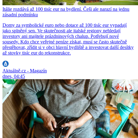
Itálie rozdává až 100 tisíc eur na bydlení. Češi ale narazí na jednu
zásadní podmínku
Domy za symbolické euro nebo dotace až 100 tisíc eur vypadají
jako splněný sen. Ve skutečnosti ale italské regiony nehledají
investory ani majitele prázdninových chalup. Potřebují nové
sousedy. Kdo chce veřejné peníze získat, musí se často skutečně
přestěhovat, zřídit si v obci hlavní bydliště a investovat další desítky
až stovky tisíc eur do rekonstrukce.
Aktuálně.cz - Magazín
dnes, 04:45