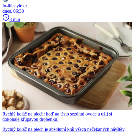
In-lifestyle.cz
dnes, 06:38
3 min
Rychlý koláč na plech: hoď na těsto sezónní ovoce a užij si
dokonale křupavou drobenku!
Rychlý koláč na plech je absolutní král všech nečekaných návštěv,