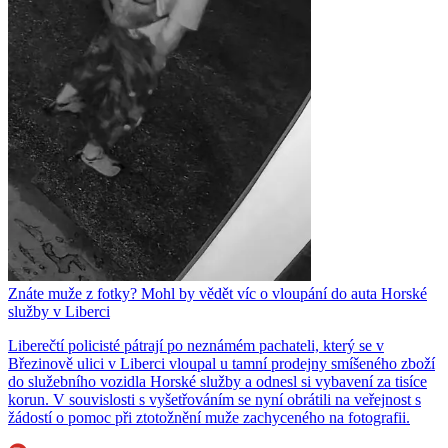
Znáte muže z fotky? Mohl by vědět víc o vloupání do auta Horské
služby v Liberci
Liberečtí policisté pátrají po neznámém pachateli, který se v
Březinově ulici v Liberci vloupal u tamní prodejny smíšeného zboží
do služebního vozidla Horské služby a odnesl si vybavení za tisíce
korun. V souvislosti s vyšetřováním se nyní obrátili na veřejnost s
žádostí o pomoc při ztotožnění muže zachyceného na fotografii.