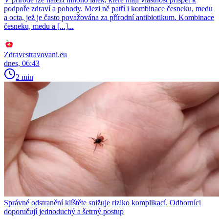
podpoře zdraví a pohody. Mezi ně patří i kombinace česneku, medu
a octa, jež je často považována za přírodní antibiotikum. Kombinace
česneku, medu a [...]...
Zdravestravovani.eu
dnes, 06:43
2 min
Správné odstranění klíštěte snižuje riziko komplikací. Odborníci
doporučují jednoduchý a šetrný postup