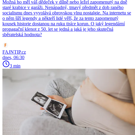
Možná ho měl váš dědeček v dílně nebo ležel zapomenutý na dně
staré krabice v garáži. Nenápadný, tmavý předmět z dob raného
socialismu dnes vyvolává obrovskou vlnu nostalgie. Na internetu se
o něm šíří legendy a někteří lidé věří, že za tento zapomenutý
kousek historie dostanou na ruku tisíce korun. O jaký legendární
propagační klenot z 50. let se jedná a jaká je jeho skutečná
sběratelská hodnota?
FAJNTIP.cz
dnes, 06:30
3 min