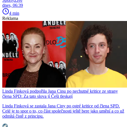
SportyŽivě
dnes, 06:39
4 min
Reklama
Linda Finková podpořila Jana Cinu po nechutné kritice ze strany
člena SPD: Za tato slova jí Češi tleskají
Linda Finková se zastala Jana Ciny po ostré kritice od člena SPD.
Celé je to spor o to, co část společnosti ještě bere jako umění a co už
odmítá čistě z principu.