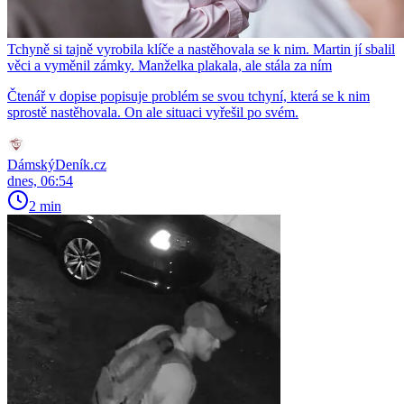
Tchyně si tajně vyrobila klíče a nastěhovala se k nim. Martin jí sbalil
věci a vyměnil zámky. Manželka plakala, ale stála za ním
Čtenář v dopise popisuje problém se svou tchyní, která se k nim
sprostě nastěhovala. On ale situaci vyřešil po svém.
DámskýDeník.cz
dnes, 06:54
2 min