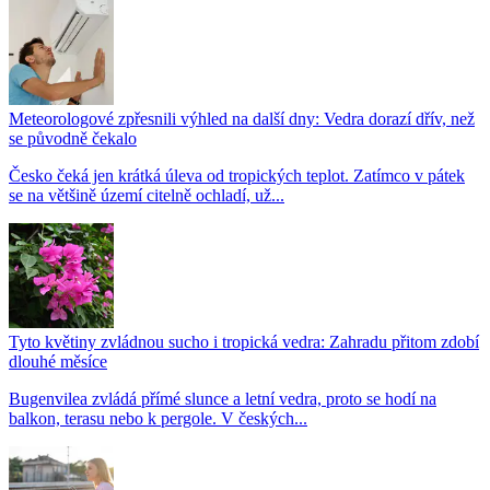
Meteorologové zpřesnili výhled na další dny: Vedra dorazí dřív, než
se původně čekalo
Česko čeká jen krátká úleva od tropických teplot. Zatímco v pátek
se na většině území citelně ochladí, už...
Tyto květiny zvládnou sucho i tropická vedra: Zahradu přitom zdobí
dlouhé měsíce
Bugenvilea zvládá přímé slunce a letní vedra, proto se hodí na
balkon, terasu nebo k pergole. V českých...