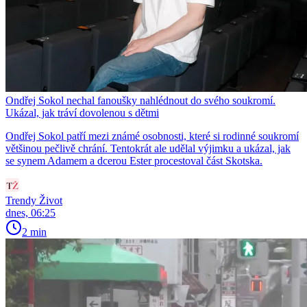
Ondřej Sokol nechal fanoušky nahlédnout do svého soukromí.
Ukázal, jak tráví dovolenou s dětmi
Ondřej Sokol patří mezi známé osobnosti, které si rodinné soukromí
většinou pečlivě chrání. Tentokrát ale udělal výjimku a ukázal, jak
se synem Adamem a dcerou Ester procestoval část Skotska.
Trendy Život
dnes, 06:25
2 min