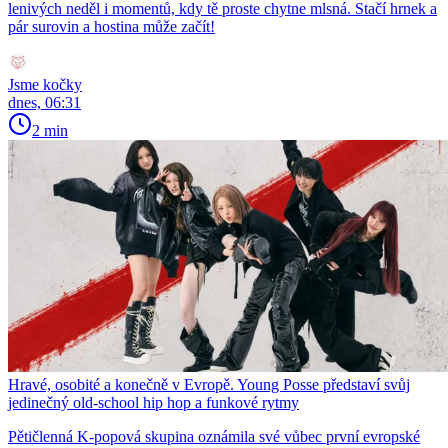
lenivých neděl i momentů, kdy tě proste chytne mlsná. Stačí hrnek a
pár surovin a hostina může začít!
Jsme kočky
dnes, 06:31
2 min
Hravé, osobité a konečně v Evropě. Young Posse představí svůj
jedinečný old-school hip hop a funkové rytmy
Pětičlenná K-popová skupina oznámila své vůbec první evropské