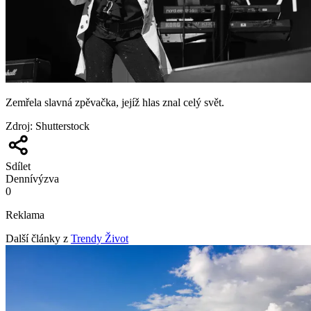
Zemřela slavná zpěvačka, jejíž hlas znal celý svět.
Zdroj
:
Shutterstock
Sdílet
Denní
výzva
0
Reklama
Další články z
Trendy Život