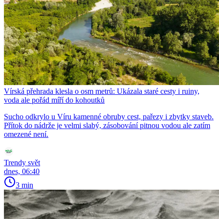
Vírská přehrada klesla o osm metrů: Ukázala staré cesty i ruiny,
voda ale pořád míří do kohoutků
Sucho odkrylo u Víru kamenné obruby cest, pařezy i zbytky staveb.
Přítok do nádrže je velmi slabý, zásobování pitnou vodou ale zatím
omezené není.
Trendy svět
dnes, 06:40
3 min