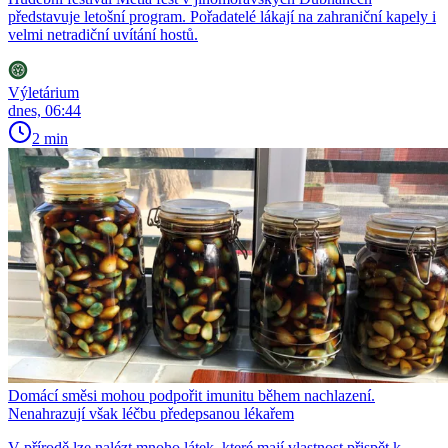
představuje letošní program. Pořadatelé lákají na zahraniční kapely i
velmi netradiční uvítání hostů.
Výletárium
dnes, 06:44
2 min
Domácí směsi mohou podpořit imunitu během nachlazení.
Nenahrazují však léčbu předepsanou lékařem
V přírodě lze nalézt mnoho látek, které mají vlastnost přispět k