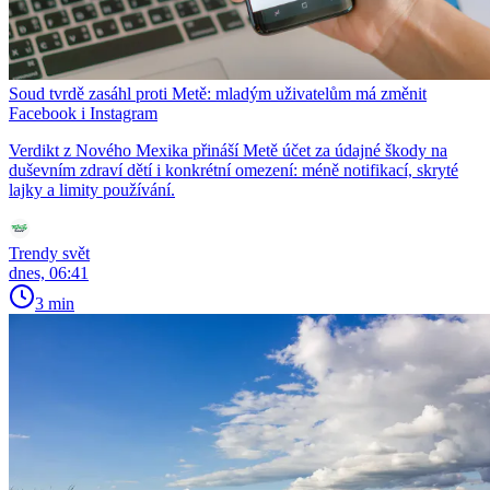
Soud tvrdě zasáhl proti Metě: mladým uživatelům má změnit
Facebook i Instagram
Verdikt z Nového Mexika přináší Metě účet za údajné škody na
duševním zdraví dětí i konkrétní omezení: méně notifikací, skryté
lajky a limity používání.
Trendy svět
dnes, 06:41
3 min