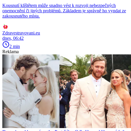
Kousnutí klíštětem může snadno vést k rozvoji nebezpečných
onemocnění či jiných problémů. Základem je správně ho vyndat ze
zakousnutého místa.
Zdravestravovani.eu
dnes, 06:42
2 min
Reklama