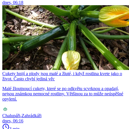
dnes, 06:18
Cukety hnijí a plody jsou malé a žluté, i když rostlina kvete jako o
život. Často chybí jediná věc
Malé žloutnoucí cukety, které se po odkvětu scvrknou a opadají,
nejsou známkou nemocné rostliny. Většinou za to může neúspěšné
opylení.
Chalupáři-Zahrádkáři
dnes, 06:16
3 min