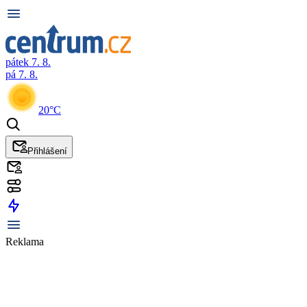
pátek 7. 8.
pá 7. 8.
20°C
Přihlášení
Reklama