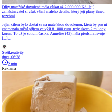
Díky mateřské dovolené měla získat až 2 000 000 Kč. Její
zaměstnavatel si však všiml malého detailu, který její plány ihned
rozebral
Jejím cílem bylo dostat se na mateřskou dovolenou, která by pro ni
znamenala roční příjem ve výši 81 000 euro, tedy skoro 2 miliony
korun. To už je solidní částka. Annelise (43) měla předstírat svoje
[...]...
Světkreativity
dnes, 06:28
2 min
Reklama