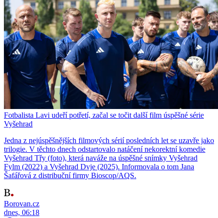
Fotbalista Lavi udeří potřetí, začal se točit další film úspěšné série
Vyšehrad
Jedna z nejúspěšnějších filmových sérií posledních let se uzavře jako
trilogie. V těchto dnech odstartovalo natáčení nekorektní komedie
Vyšehrad Třy (foto), která naváže na úspěšné snímky Vyšehrad
Fylm (2022) a Vyšehrad Dvje (2025). Informovala o tom Jana
Šafářová z distribuční firmy Bioscop/AQS.
Borovan.cz
dnes, 06:18