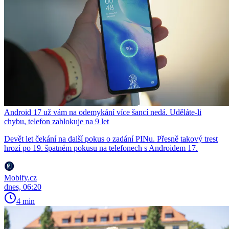
Android 17 už vám na odemykání více šancí nedá. Uděláte-li
chybu, telefon zablokuje na 9 let
Devět let čekání na další pokus o zadání PINu. Přesně takový trest
hrozí po 19. špatném pokusu na telefonech s Androidem 17.
Mobify.cz
dnes, 06:20
4 min