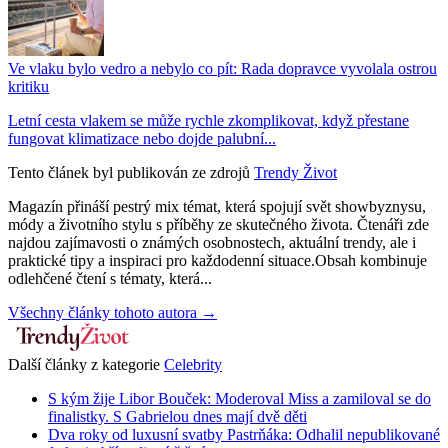
Ve vlaku bylo vedro a nebylo co pít: Rada dopravce vyvolala ostrou
kritiku
Letní cesta vlakem se může rychle zkomplikovat, když přestane
fungovat klimatizace nebo dojde palubní...
Tento článek byl publikován ze zdrojů
Trendy Život
Magazín přináší pestrý mix témat, která spojují svět showbyznysu,
módy a životního stylu s příběhy ze skutečného života. Čtenáři zde
najdou zajímavosti o známých osobnostech, aktuální trendy, ale i
praktické tipy a inspiraci pro každodenní situace.Obsah kombinuje
odlehčené čtení s tématy, která...
Všechny články tohoto autora →
Další články z kategorie
Celebrity
S kým žije Libor Bouček: Moderoval Miss a zamiloval se do
finalistky. S Gabrielou dnes mají dvě děti
Dva roky od luxusní svatby Pastrňáka: Odhalil nepublikované