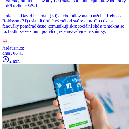
Dva roky od luxusní svatby Pastrňáka: Odhalil nepublikované fotky
i obří rodinné štěstí
Hokejista David Pastrňák (30) a jeho milovaná manželka Rebecca
Rohlsson (31) oslavili druhé výročí od své svatby. Oba dva s
fanoušky poměrně často komunikují skrz sociální sítě a tentokrát se
rozhodli, že se s nimi podělí o ještě nezveřejněné snímky.
Aplausin.cz
dnes, 06:41
2 min