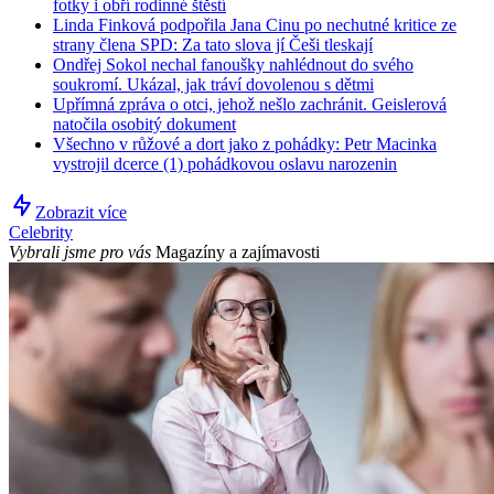
fotky i obří rodinné štěstí
Linda Finková podpořila Jana Cinu po nechutné kritice ze
strany člena SPD: Za tato slova jí Češi tleskají
Ondřej Sokol nechal fanoušky nahlédnout do svého
soukromí. Ukázal, jak tráví dovolenou s dětmi
Upřímná zpráva o otci, jehož nešlo zachránit. Geislerová
natočila osobitý dokument
Všechno v růžové a dort jako z pohádky: Petr Macinka
vystrojil dcerce (1) pohádkovou oslavu narozenin
Zobrazit více
Celebrity
Vybrali jsme pro vás
Magazíny a zajímavosti