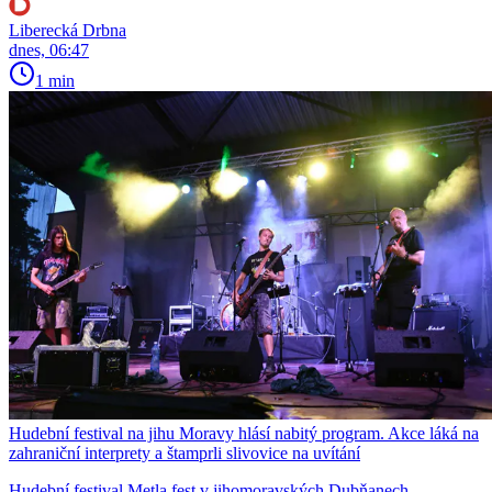
Liberecká Drbna
dnes, 06:47
1 min
Hudební festival na jihu Moravy hlásí nabitý program. Akce láká na
zahraniční interprety a štamprli slivovice na uvítání
Hudební festival Metla fest v jihomoravských Dubňanech