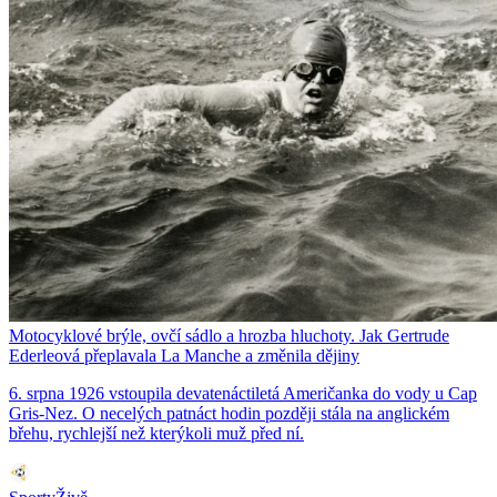
Motocyklové brýle, ovčí sádlo a hrozba hluchoty. Jak Gertrude
Ederleová přeplavala La Manche a změnila dějiny
6. srpna 1926 vstoupila devatenáctiletá Američanka do vody u Cap
Gris-Nez. O necelých patnáct hodin později stála na anglickém
břehu, rychlejší než kterýkoli muž před ní.