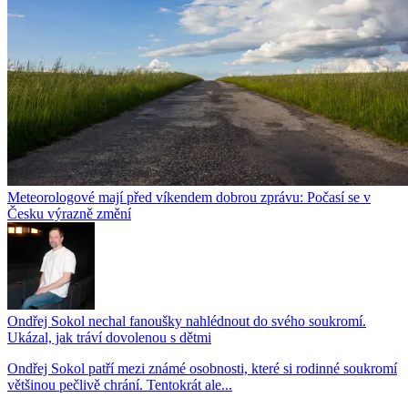
Meteorologové mají před víkendem dobrou zprávu: Počasí se v
Česku výrazně změní
Ondřej Sokol nechal fanoušky nahlédnout do svého soukromí.
Ukázal, jak tráví dovolenou s dětmi
Ondřej Sokol patří mezi známé osobnosti, které si rodinné soukromí
většinou pečlivě chrání. Tentokrát ale...