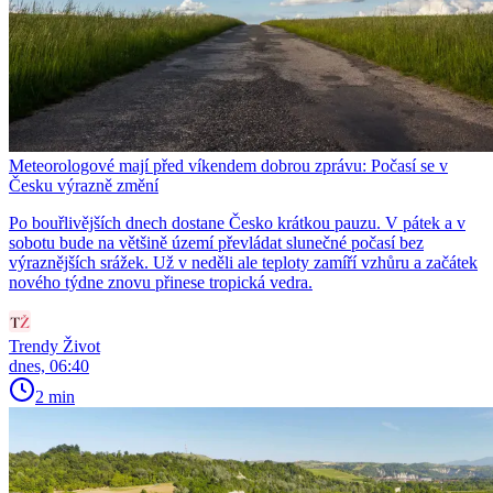
Meteorologové mají před víkendem dobrou zprávu: Počasí se v
Česku výrazně změní
Po bouřlivějších dnech dostane Česko krátkou pauzu. V pátek a v
sobotu bude na většině území převládat slunečné počasí bez
výraznějších srážek. Už v neděli ale teploty zamíří vzhůru a začátek
nového týdne znovu přinese tropická vedra.
Trendy Život
dnes, 06:40
2 min