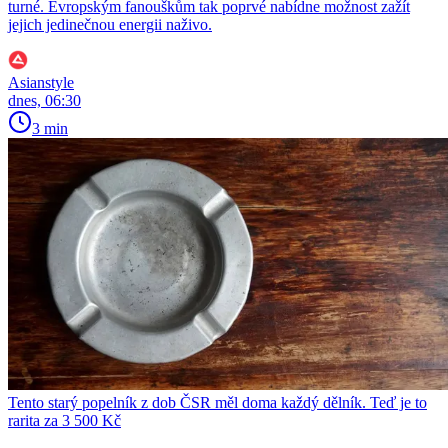
turné. Evropským fanouškům tak poprvé nabídne možnost zažít
jejich jedinečnou energii naživo.
Asianstyle
dnes, 06:30
3 min
Tento starý popelník z dob ČSR měl doma každý dělník. Teď je to
rarita za 3 500 Kč