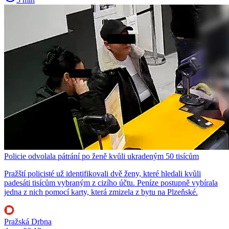
Policie odvolala pátrání po ženě kvůli ukradeným 50 tisícům
Pražští policisté už identifikovali dvě ženy, které hledali kvůli
padesáti tisícům vybraným z cizího účtu. Peníze postupně vybírala
jedna z nich pomocí karty, která zmizela z bytu na Plzeňské.
Pražská Drbna