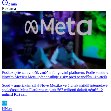
2 min
Reklama
Poškozujete zdraví dětí, změňte fungování platforem. Podle soudu v
Novém Mexiku Meta upřednostňuje zisky před bezpečím uživatelů
Soud v americkém státě Nové Mexiko ve čtvrtek nařídil internetové
společnosti Meta Platforms zaplatit 567 milionů dolarů (téměř 12
miliard Kč) za...
HN.cz