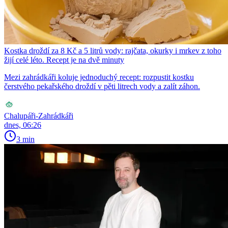
Kostka droždí za 8 Kč a 5 litrů vody: rajčata, okurky i mrkev z toho
žijí celé léto. Recept je na dvě minuty
Mezi zahrádkáři koluje jednoduchý recept: rozpustit kostku
čerstvého pekařského droždí v pěti litrech vody a zalít záhon.
Chalupáři-Zahrádkáři
dnes, 06:26
3 min