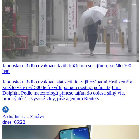
Japonsko nařídilo evakuace kvůli blížícímu se tajfunu, zrušilo 500
letů
Japonsko nařídilo evakuaci statisíců lidí v jihozápadní části země a
zrušilo více než 500 letů kvůli pomalu postupujícímu tajfunu
Dolphin. Podle meteorologů přinese tajfun do oblasti silný vítr,
prudký déšť a vysoké vlny, píše agentura Reuters.
Aktuálně.cz - Zprávy
dnes, 06:22