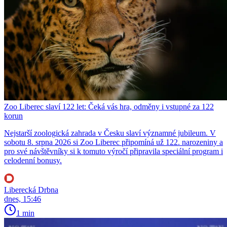
Zoo Liberec slaví 122 let: Čeká vás hra, odměny i vstupné za 122
korun
Nejstarší zoologická zahrada v Česku slaví významné jubileum. V
sobotu 8. srpna 2026 si Zoo Liberec připomíná už 122. narozeniny a
pro své návštěvníky si k tomuto výročí připravila speciální program i
celodenní bonusy.
Liberecká Drbna
dnes, 15:46
1 min