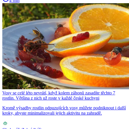
4 min
Vosy se celé léto nevrátí, když kolem záhonů zasadíte těchto 7
rostlin. Většina z nich už roste v každé české kuchyni
Kromě výsadby rostlin odpuzujících vosy můžete podniknout i další
kroky, abyste minimalizovali jejich aktivitu na zahradě.