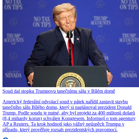
Soud dal stopku Trumpovu tanečnímu sálu v Bílém domě
Americký federální odvolací soud v pátek nařídil zastavit stavbu
tanečního sálu Bílého domu, který si naplánoval prezident Donald
Trump. Podle soudu je nutné, aby byl projekt za 400 milionů dolarů
(8,4 miliardy korun) schválen Kongresem. Informují o tom agentury
AP a Reuters. Ta krok hodnotí jako vážný neúspěch Trumpa v
případu, který prověřuje rozsah prezidentských pravomocí.