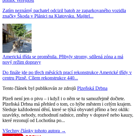
pomoc veřejnost
Zatím neznámý pachatel odcizil batoh ze zaparkovaného vozidla
značky Škoda v Plánici na Klatovsku. Majitel...
Americká třída se proměnila. Přibyly stromy, sdílená zóna a má
nový režim dopravy
Do finále jde po třech měsících prací rekonstrukce Americké třídy v
centru Plzně. Cílem rekonstrukce 440...
Tento článek byl publikován ze zdrojů
Plzeňská Drbna
Plzeň není jen o pivu – i když i o něm se tu samozřejmě dočtete.
Plzeňská Drbna má přehled o tom, co hýbe městem i celým krajem.
Sleduje každodenní dění, které se týká obyvatel přímo a bez oklik:
uzavírky, nehody, rozhodnutí radnice, změny v dopravě nebo kauzy,
které rezonují od Lochotína po...
Všechny články tohoto autora →