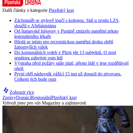
Další články z kategorie
Plzeňský kraj
Záchranáři se stylově loučí s kolegou. Stál u zrodu LZS,
sloužil v Afghánistánu
Od šumavské hájovny v Pustině zmizelo pamětní prkno
legendárního lékaře
Hledá se místo pro recesistickou pamětní desku obětí
žabomyších válek
Do komunálních voleb v Plzni jde 13 subjektů. O post
senátora zabojuje osm lidí
Výstraha před požáry stále platí, přesto lidé v lese rozdělávají
oheň
První obří náduvník vážící 15 tun už dorazil do pivovaru.
Celkem jich bude osm
Zobrazit více
Zprávy
Domácí
Regionální
Plzeňský kraj
Vybrali jsme pro vás
Magazíny a zajímavosti