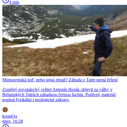
4 min
Mimozemská loď, nebo tajná zbraň? Záhada z Tater nemá řešení
Zraněný povstalecký velitel Antonín Horák objevil za války v
Belianských Tatrách záhadnou černou šachtu. Podivný materiál
popíral fyzikální i geologické zákony.
kroniQa
dnes, 16:28