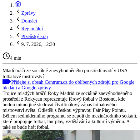
Zprávy
Domácí
Regionální
Plzeňský kraj
9. 7. 2026, 12:30
4 min
Mladí hráči ze sociálně znevýhodněného prostředí uvidí v USA
fotbalové mistrovství
Přidejte si obsah Centrum.cz do oblíbených zdrojů pro Google
hledání a Google zprávy
Trojice mladých hráčů Roky Madrid ze sociálně znevýhodněného
prostředí z Rokycan reprezentuje férový fotbal v Bostonu, kde
budou mimo jiné sledovat čtvrtfinálový zápas fotbalového
mistrovství světa. Odletěli s českou výpravou Fair Play Pointu.
Během sedmidenního programu se zapojí do mezinárodního setkání,
které propojuje fotbal, fair play, vzdělávání a kulturní výměnu. A
také se bude hrát fotbal.