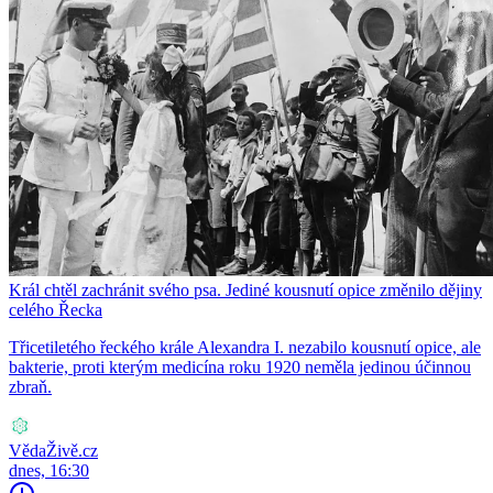
Král chtěl zachránit svého psa. Jediné kousnutí opice změnilo dějiny
celého Řecka
Třicetiletého řeckého krále Alexandra I. nezabilo kousnutí opice, ale
bakterie, proti kterým medicína roku 1920 neměla jedinou účinnou
zbraň.
VědaŽivě.cz
dnes, 16:30