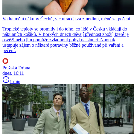
Vedra mění nákupy Čechů, víc utrácejí za zmrzlinu, méně za pečení
Tropické teploty se promítly i do toho, co lidé v Česku vkládají do
nákupních košíků. V horkých dnech dávají přednost zboží, které je
osvěží nebo jim pomůže zvládnout pobyt na slunci. Naopak
ustupuje zájem o některé potraviny běžně používané při vaření a
pečení.
Pražská Drbna
dnes, 16:11
1 min