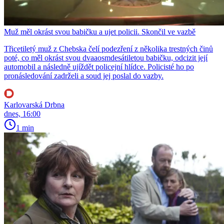
Muž měl okrást svou babičku a ujet policii. Skončil ve vazbě
Třicetiletý muž z Chebska čelí podezření z několika trestných činů
poté, co měl okrást svou dvaaosmdesátiletou babičku, odcizit její
automobil a následně ujíždět policejní hlídce. Policisté ho po
pronásledování zadrželi a soud jej poslal do vazby.
Karlovarská Drbna
dnes, 16:00
1 min