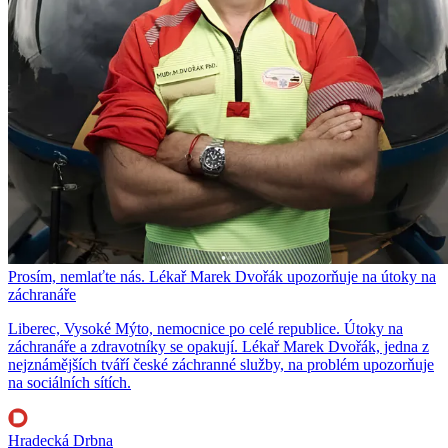
Prosím, nemlaťte nás. Lékař Marek Dvořák upozorňuje na útoky na
záchranáře
Liberec, Vysoké Mýto, nemocnice po celé republice. Útoky na
záchranáře a zdravotníky se opakují. Lékař Marek Dvořák, jedna z
nejznámějších tváří české záchranné služby, na problém upozorňuje
na sociálních sítích.
Hradecká Drbna