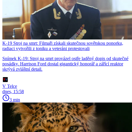
K-19 Stroj na smrt: Filmaři získali skutečnou sovětskou ponorku,
radiaci vytvořili z toniku a veteráni protestovali
Snímek K-19: Stroj na smrt provázel ostře laděný dopis od skutečné
posádky. Harrison Ford dostal gigantický honorář a zářící reaktor
skrývá zvláštní detail.
V Telce
dnes, 15:58
3 min