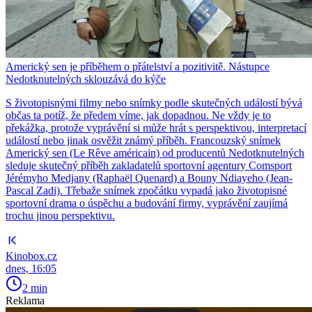
Americký sen je příběhem o přátelství a pozitivitě. Nástupce
Nedotknutelných sklouzává do kýče
S životopisnými filmy nebo snímky podle skutečných událostí bývá
občas ta potíž, že předem víme, jak dopadnou. Ne vždy je to
překážka, protože vyprávění si může hrát s perspektivou, interpretací
událostí nebo jinak osvěžit známý příběh. Francouzský snímek
Americký sen (Le Rêve américain) od producentů Nedotknutelných
sleduje skutečný příběh zakladatelů sportovní agentury Comsport
Jérémyho Medjany (Raphaël Quenard) a Bouny Ndiayeho (Jean-
Pascal Zadi). Třebaže snímek zpočátku vypadá jako životopisné
sportovní drama o úspěchu a budování firmy, vyprávění zaujímá
trochu jinou perspektivu.
Kinobox.cz
dnes, 16:05
2 min
Reklama