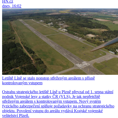
HN.cz
dnes, 16:02
Letiště Líně se stalo nonstop střeženým areálem s přísně
kontrolovaným vstupem
Ostrahu strategického letiště Líně u Plzně převzal od 1. srpna státní
podnik Vojenské lesy a statky ČR (VLS). Je tak nepřetržitě
střeženým areálem s kontrolovaným vstupem. Nový systém
fyzického zabezpečení splňuje požadavky na ochranu strategického
objektu. Povolení vstupu do areálu vydává Krajské vojenské
velitelství Plzeň.