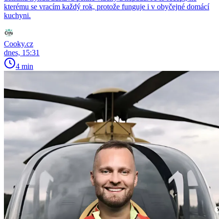
kterému se vracím každý rok, protože funguje i v obyčejné domácí
kuchyni.
Cooky.cz
dnes, 15:31
4 min