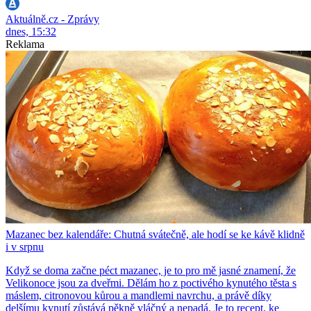
Aktuálně.cz - Zprávy
dnes, 15:32
Reklama
Mazanec bez kalendáře: Chutná svátečně, ale hodí se ke kávě klidně
i v srpnu
Když se doma začne péct mazanec, je to pro mě jasné znamení, že
Velikonoce jsou za dveřmi. Dělám ho z poctivého kynutého těsta s
máslem, citronovou kůrou a mandlemi navrchu, a právě díky
delšímu kynutí zůstává pěkně vláčný a nepadá. Je to recept, ke