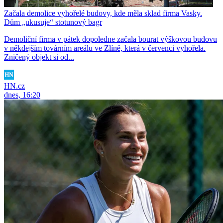
Začala demolice vyhořelé budovy, kde měla sklad firma Vasky.
Dům „ukusuje“ stotunový bagr
Demoliční firma v pátek dopoledne začala bourat výškovou budovu
v někdejším továrním areálu ve Zlíně, která v červenci vyhořela.
Zničený objekt si od...
HN.cz
dnes, 16:20