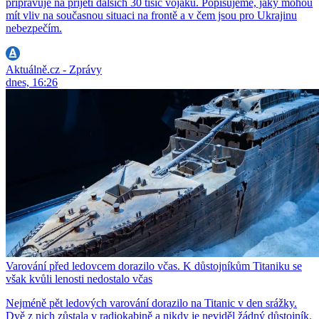
připravuje na přijetí dalších 30 tisíc vojáků. Popisujeme, jaký mohou
mít vliv na současnou situaci na frontě a v čem jsou pro Ukrajinu
nebezpečím.
Aktuálně.cz - Zprávy
dnes, 16:26
Varování před ledovcem dorazilo včas. K důstojníkům Titaniku se
však kvůli lenosti nedostalo včas
Nejméně pět ledových varování dorazilo na Titanic v den srážky.
Dvě z nich zůstala v radiokabině a nikdy je neviděl žádný důstojník.