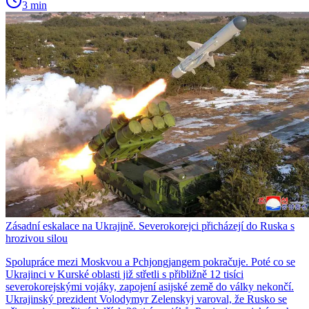
3 min
Zásadní eskalace na Ukrajině. Severokorejci přicházejí do Ruska s
hrozivou silou
Spolupráce mezi Moskvou a Pchjongjangem pokračuje. Poté co se
Ukrajinci v Kurské oblasti již střetli s přibližně 12 tisíci
severokorejskými vojáky, zapojení asijské země do války nekončí.
Ukrajinský prezident Volodymyr Zelenskyj varoval, že Rusko se