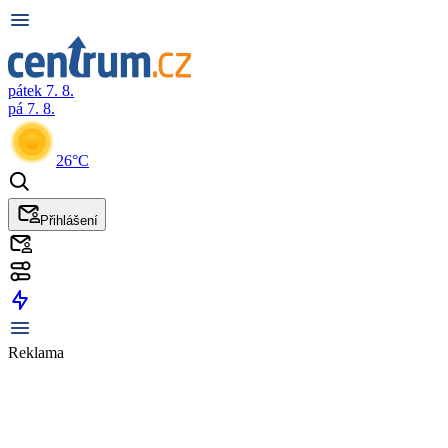
pátek 7. 8.
pá 7. 8.
26°C
Přihlášení
Reklama