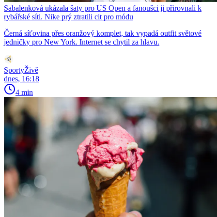
Sabalenková ukázala šaty pro US Open a fanoušci ji přirovnali k
rybářské síti. Nike prý ztratili cit pro módu
Černá síťovina přes oranžový komplet, tak vypadá outfit světové
jedničky pro New York. Internet se chytil za hlavu.
SportyŽivě
dnes, 16:18
4 min