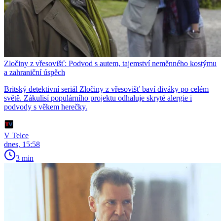
Zločiny z vřesovišť: Podvod s autem, tajemství neměnného kostýmu
a zahraniční úspěch
Britský detektivní seriál Zločiny z vřesovišť baví diváky po celém
světě. Zákulisí populárního projektu odhaluje skryté alergie i
podvody s věkem herečky.
V Telce
dnes, 15:58
3 min