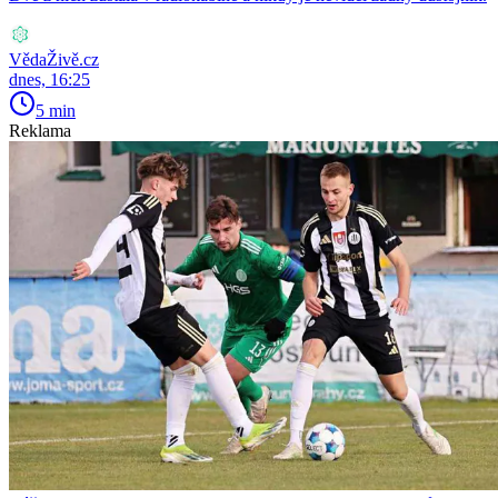
VědaŽivě.cz
dnes, 16:25
5 min
Reklama