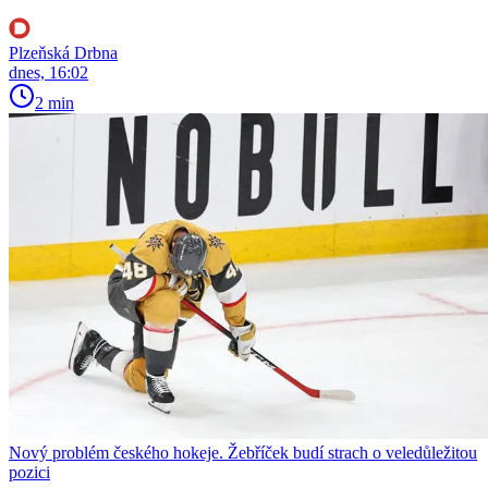
Plzeňská Drbna
dnes, 16:02
2 min
Nový problém českého hokeje. Žebříček budí strach o veledůležitou
pozici