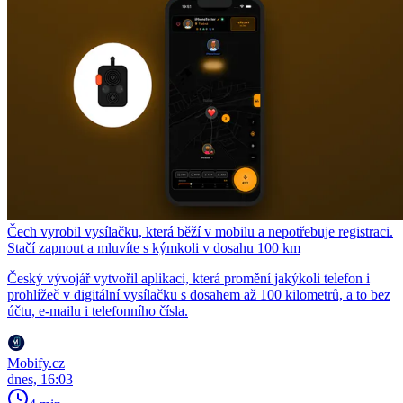
Čech vyrobil vysílačku, která běží v mobilu a nepotřebuje registraci.
Stačí zapnout a mluvíte s kýmkoli v dosahu 100 km
Český vývojář vytvořil aplikaci, která promění jakýkoli telefon i
prohlížeč v digitální vysílačku s dosahem až 100 kilometrů, a to bez
účtu, e-mailu i telefonního čísla.
Mobify.cz
dnes, 16:03