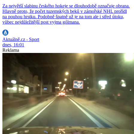
Za největší slabinu českého hokeje se dlouhodobě označuje obrana.
Hlavně proto, že počet tuzemských beků v zámořské NHL prořídl
na pouhou hrstku. Podobně špatně už je na tom ale i střed útoku,
vůbec nejdůležitější post vyjma gólmana.
Aktuálně.cz - Sport
dnes, 16:01
Reklama