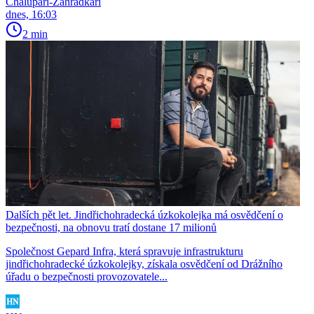
Chalupáři-Zahrádkáři
dnes, 16:03
2 min
Dalších pět let. Jindřichohradecká úzkokolejka má osvědčení o
bezpečnosti, na obnovu tratí dostane 17 milionů
Společnost Gepard Infra, která spravuje infrastrukturu
jindřichohradecké úzkokolejky, získala osvědčení od Drážního
úřadu o bezpečnosti provozovatele...