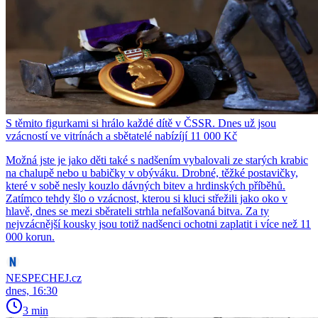
S těmito figurkami si hrálo každé dítě v ČSSR. Dnes už jsou
vzácností ve vitrínách a sbětatelé nabízíjí 11 000 Kč
Možná jste je jako děti také s nadšením vybalovali ze starých krabic
na chalupě nebo u babičky v obýváku. Drobné, těžké postavičky,
které v sobě nesly kouzlo dávných bitev a hrdinských příběhů.
Zatímco tehdy šlo o vzácnost, kterou si kluci střežili jako oko v
hlavě, dnes se mezi sběrateli strhla nefalšovaná bitva. Za ty
nejvzácnější kousky jsou totiž nadšenci ochotni zaplatit i více než 11
000 korun.
NESPECHEJ.cz
dnes, 16:30
3 min