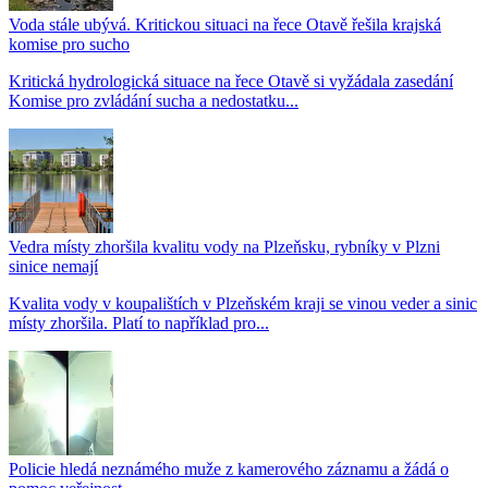
Voda stále ubývá. Kritickou situaci na řece Otavě řešila krajská
komise pro sucho
Kritická hydrologická situace na řece Otavě si vyžádala zasedání
Komise pro zvládání sucha a nedostatku...
Vedra místy zhoršila kvalitu vody na Plzeňsku, rybníky v Plzni
sinice nemají
Kvalita vody v koupalištích v Plzeňském kraji se vinou veder a sinic
místy zhoršila. Platí to například pro...
Policie hledá neznámého muže z kamerového záznamu a žádá o