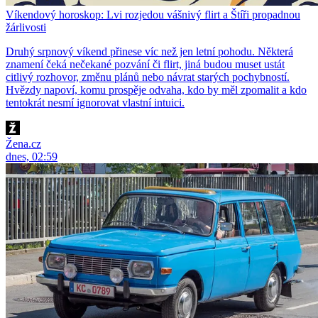
Víkendový horoskop: Lvi rozjedou vášnivý flirt a Štíři propadnou
žárlivosti
Druhý srpnový víkend přinese víc než jen letní pohodu. Některá
znamení čeká nečekané pozvání či flirt, jiná budou muset ustát
citlivý rozhovor, změnu plánů nebo návrat starých pochybností.
Hvězdy napoví, komu prospěje odvaha, kdo by měl zpomalit a kdo
tentokrát nesmí ignorovat vlastní intuici.
Žena.cz
dnes, 02:59