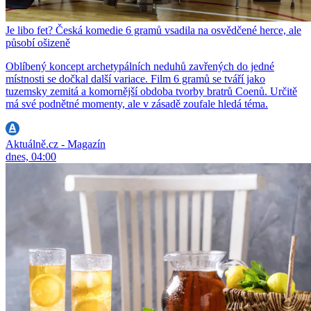
Je libo fet? Česká komedie 6 gramů vsadila na osvědčené herce, ale
působí ošizeně
Oblíbený koncept archetypálních neduhů zavřených do jedné
místnosti se dočkal další variace. Film 6 gramů se tváří jako
tuzemsky zemitá a komornější obdoba tvorby bratrů Coenů. Určitě
má své podnětné momenty, ale v zásadě zoufale hledá téma.
Aktuálně.cz - Magazín
dnes, 04:00