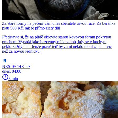
Za staré formy na pečení vám dnes sběratelé urvou ruce: Za beránka
platí 500 Kč, rak je přímo zlatý důl
Představte si, že na půdě objevíte starou kovovou formu pokrytou
prachem. Vypadá jako bezcenný relikt z dob, kdy se v kuchyni
peklo každý den. Jenže právě teď by za ni někdo mohl zaplatit víc
než za novou ledničku.
NESPECHEJ.cz
dnes, 04:00
3 min