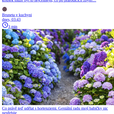
kousek může být to nejcennější, co po prarodičích zbylo....
Bruneta v kuchyni
dnes, 03:43
3 min
Co právě teď udělat s hortenziemi. Geniální radu mojí babičky nic
nepřebije