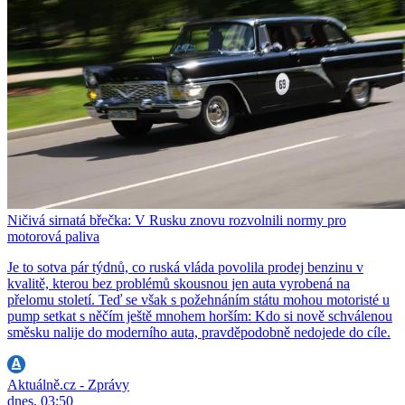
Ničivá sirnatá břečka: V Rusku znovu rozvolnili normy pro
motorová paliva
Je to sotva pár týdnů, co ruská vláda povolila prodej benzinu v
kvalitě, kterou bez problémů skousnou jen auta vyrobená na
přelomu století. Teď se však s požehnáním státu mohou motoristé u
pump setkat s něčím ještě mnohem horším: Kdo si nově schválenou
směsku nalije do moderního auta, pravděpodobně nedojede do cíle.
Aktuálně.cz - Zprávy
dnes, 03:50