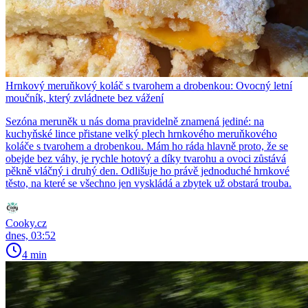
Hrnkový meruňkový koláč s tvarohem a drobenkou: Ovocný letní
moučník, který zvládnete bez vážení
Sezóna meruněk u nás doma pravidelně znamená jediné: na
kuchyňské lince přistane velký plech hrnkového meruňkového
koláče s tvarohem a drobenkou. Mám ho ráda hlavně proto, že se
obejde bez váhy, je rychle hotový a díky tvarohu a ovoci zůstává
pěkně vláčný i druhý den. Odlišuje ho právě jednoduché hrnkové
těsto, na které se všechno jen vyskládá a zbytek už obstará trouba.
Cooky.cz
dnes, 03:52
4 min