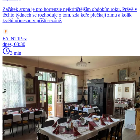
Začátek srpna je pro hortenzie nejkritičtějším obdobím roku. Právě v
těchto týdnech se rozhoduje o tom, zda keře přečkají zimu a kolik
květů přinesou v příští sezóně.
FAJNTIP.cz
dnes, 03:30
3 min