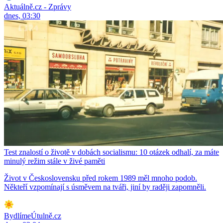
Aktuálně.cz - Zprávy
dnes, 03:30
Test znalostí o životě v dobách socialismu: 10 otázek odhalí, za máte
minulý režim stále v živé paměti
Život v Československu před rokem 1989 měl mnoho podob.
Někteří vzpomínají s úsměvem na tváři, jiní by raději zapomněli.
BydlímeÚtulně.cz