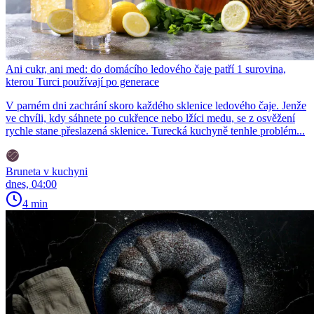
Ani cukr, ani med: do domácího ledového čaje patří 1 surovina,
kterou Turci používají po generace
V parném dni zachrání skoro každého sklenice ledového čaje. Jenže
ve chvíli, kdy sáhnete po cukřence nebo lžíci medu, se z osvěžení
rychle stane přeslazená sklenice. Turecká kuchyně tenhle problém...
Bruneta v kuchyni
dnes, 04:00
4 min