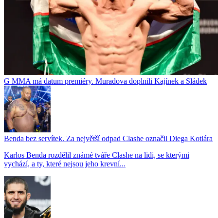
G MMA má datum premiéry. Muradova doplnili Kajínek a Sládek
Benda bez servítek. Za největší odpad Clashe označil Diega Kotlára
Karlos Benda rozdělil známé tváře Clashe na lidi, se kterými
vychází, a ty, které nejsou jeho krevní...