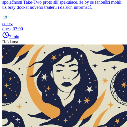
společnosti Take-Two proto sílí spekulace, že by se fanoušci mohli
už brzy dočkat nového traileru i dalších informací.
cdr.cz
dnes, 03:00
2 min
Reklama