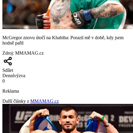
McGregor znovu útočí na Khabiba: Porazil mě v době, kdy jsem
hodně pařil
Zdroj
:
MMAMAG.cz
Sdílet
Denní
výzva
0
Reklama
Další články z
MMAMAG.cz