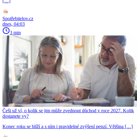
[…]
Spotřebitelov.cz
dnes, 04:03
3 min
Češi už ví, o kolik se jim může zvednout důchod v roce 2027. Kolik
dostanete vy?
Konec roku se blíží a s ním i pravidelné zvýšení penzí. Většina […]