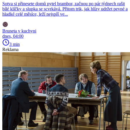
Sotva si přinesete domů pytel brambor, začnou po pár týdnech rašit
bílé klíčky a slupka se scvrkává. Přitom trik, jak hlízy udržet pevné a
hladké celé měsíce, leží nejspíš ve...
Bruneta v kuchyni
dnes, 04:00
3 min
Reklama