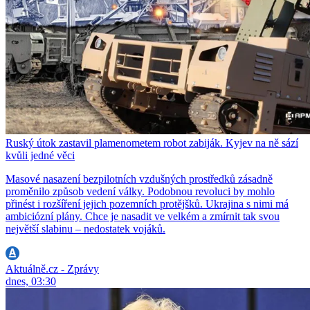
Ruský útok zastavil plamenometem robot zabiják. Kyjev na ně sází
kvůli jedné věci
Masové nasazení bezpilotních vzdušných prostředků zásadně
proměnilo způsob vedení války. Podobnou revoluci by mohlo
přinést i rozšíření jejich pozemních protějšků. Ukrajina s nimi má
ambiciózní plány. Chce je nasadit ve velkém a zmírnit tak svou
největší slabinu – nedostatek vojáků.
Aktuálně.cz - Zprávy
dnes, 03:30