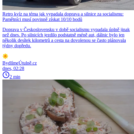
Retro kvíz na téma jak vypadala doprava a silnice za socialismu:
Pamětníci musí povinně získat 10/10 bodů
Doprava v Československu v době socialismu vypadala úplně jinak
než dnes. Po silnicích jezdilo podstatně méně aut, dálnic bylo jen
několik desítek kilometrů a cesta na dovolenou se často plánovala
týdny dopředu.
BydlímeÚtulně.cz
dnes, 02:28
2 min