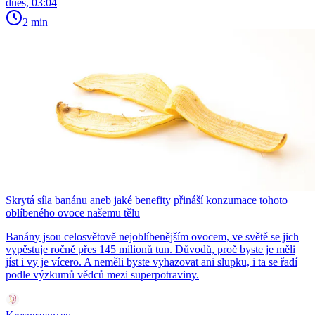
dnes, 03:04
2 min
Skrytá síla banánu aneb jaké benefity přináší konzumace tohoto
oblíbeného ovoce našemu tělu
Banány jsou celosvětově nejoblíbenějším ovocem, ve světě se jich
vypěstuje ročně přes 145 milionů tun. Důvodů, proč byste je měli
jíst i vy je vícero. A neměli byste vyhazovat ani slupku, i ta se řadí
podle výzkumů vědců mezi superpotraviny.