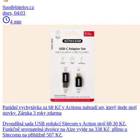
Spotřebitelov.cz
dnes, 04:03
4 min
Parádní vychytávka za 68 Kč v Actionu nahradí set, který jinde stojí
stovky. Záruka 3 roky zdarma
Dvoudílná sada USB redukcí Sitecom v Action stojí 68,30 Kč.
Funkčně srovnatelná dvojice na Alze vyjde na 338 Kč, přímo u
Sitecomu na přibližně 507 Kč.