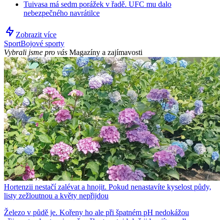
Tuivasa má sedm porážek v řadě. UFC mu dalo
nebezpečného navrátilce
Zobrazit více
Sport
Bojové sporty
Vybrali jsme pro vás
Magazíny a zajímavosti
Hortenzii nestačí zalévat a hnojit. Pokud nenastavíte kyselost půdy,
listy zežloutnou a květy nepřijdou
Železo v půdě je. Kořeny ho ale při špatném pH nedokážou