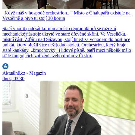
„Když máš v hospodě orchestrion...“ Místo z Chalupářů existuje na
Vysočině a pivo tu stojí 30 korun
Stačí vhodit padesátikorunu a místo reproduktorů se rozezní
mechanické nástroje ukryté ve staré dřevěné skříni. Ve Veselíčku,
místní části Žďáru nad Sázavou, stojí hned za vchodem do hostince
unikát, který přežil více než jedno století. Orchestrion, který hraje
staré kankány, „kmochovky“ i lidové písně, patří mezi několik málo
stále fungujících zařízení svého druhu v Česku.
Aktuálně.cz - Magazín
dnes, 03:30