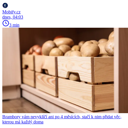
Mobify.cz
dnes, 04:03
3 min
Brambory vám nevyklíčí ani po 4 měsících, stačí k nim přidat věc,
kterou má každý doma