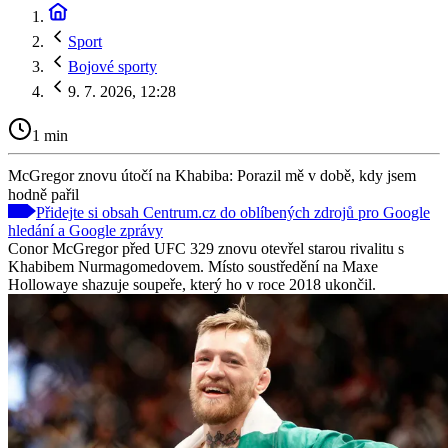
Sport
Bojové sporty
9. 7. 2026, 12:28
1 min
McGregor znovu útočí na Khabiba: Porazil mě v době, kdy jsem
hodně pařil
Přidejte si obsah Centrum.cz do oblíbených zdrojů pro Google
hledání a Google zprávy
Conor McGregor před UFC 329 znovu otevřel starou rivalitu s
Khabibem Nurmagomedovem. Místo soustředění na Maxe
Hollowaye shazuje soupeře, který ho v roce 2018 ukončil.