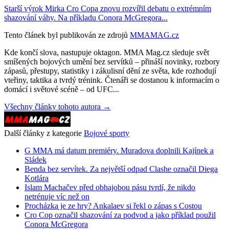
Starší výrok Mirka Cro Copa znovu rozvířil debatu o extrémním
shazování váhy. Na příkladu Conora McGregora...
Tento článek byl publikován ze zdrojů
MMAMAG.cz
Kde končí slova, nastupuje oktagon. MMA Mag.cz sleduje svět
smíšených bojových umění bez servítků – přináší novinky, rozbory
zápasů, přestupy, statistiky i zákulisní dění ze světa, kde rozhodují
vteřiny, taktika a tvrdý trénink. Čtenáři se dostanou k informacím o
domácí i světové scéně – od UFC...
Všechny články tohoto autora →
Další články z kategorie
Bojové sporty
G MMA má datum premiéry. Muradova doplnili Kajínek a
Sládek
Benda bez servítek. Za největší odpad Clashe označil Diega
Kotlára
Islam Machačev před obhajobou pásu tvrdí, že nikdo
netrénuje víc než on
Procházka je ze hry? Ankalaev si řekl o zápas s Costou
Cro Cop označil shazování za podvod a jako příklad použil
Conora McGregora