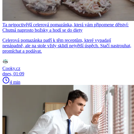
Ta nejpoctivější celerová pomazánka, která vám připomene dětství:
Chutná naprosto božsky a hodí se do diety
Celerová pomazánka patří k těm receptům, které vypadají
nenápadně, ale na stole vždy sklidí největší úspěch. Stačí nastrouhat,
promíchat a podávat.
Cooky.cz
dnes, 01:09
4 min