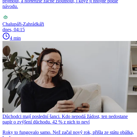
přijmout, a hortenzie začne žloutnout, i když ji hnojíte podle
návodu.
Chalupáři-Zahrádkáři
dnes, 04:15
4 min
Důchodci mají poslední šanci. Kdo nepodá žádost, ten nedostane
papír o zvýšení důchodu. 42 % z nich to neví
Roky to fungovalo samo. Než začal nový rok, přišla ze státu obálka,