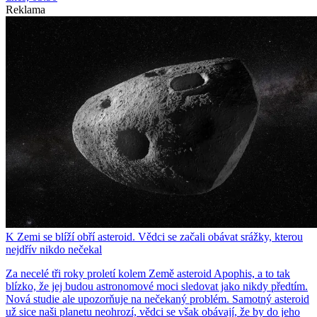
Reklama
K Zemi se blíží obří asteroid. Vědci se začali obávat srážky, kterou
nejdřív nikdo nečekal
Za necelé tři roky proletí kolem Země asteroid Apophis, a to tak
blízko, že jej budou astronomové moci sledovat jako nikdy předtím.
Nová studie ale upozorňuje na nečekaný problém. Samotný asteroid
už sice naši planetu neohrozí, vědci se však obávají, že by do jeho