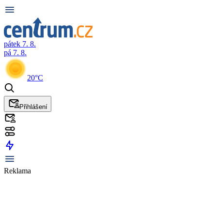
pátek 7. 8.
pá 7. 8.
20°C
Přihlášení
Reklama