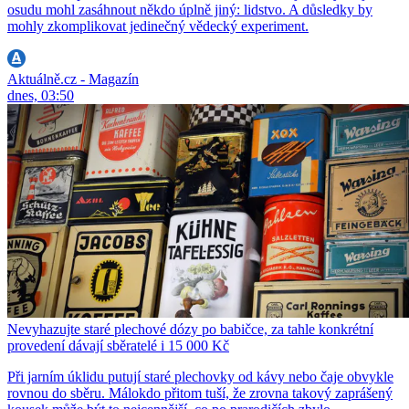
osudu mohl zasáhnout někdo úplně jiný: lidstvo. A důsledky by
mohly zkomplikovat jedinečný vědecký experiment.
Aktuálně.cz - Magazín
dnes, 03:50
Nevyhazujte staré plechové dózy po babičce, za tahle konkrétní
provedení dávají sběratelé i 15 000 Kč
Při jarním úklidu putují staré plechovky od kávy nebo čaje obvykle
rovnou do sběru. Málokdo přitom tuší, že zrovna takový zaprášený