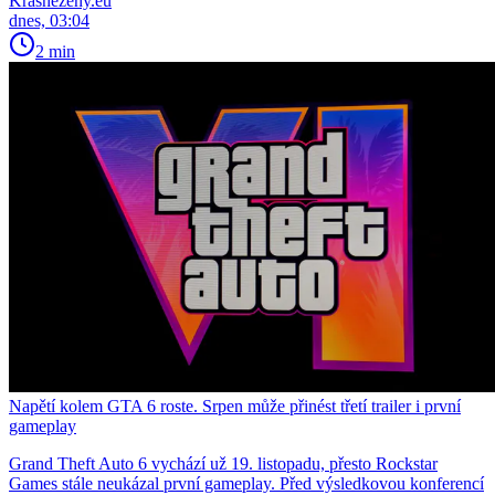
Krasnezeny.eu
dnes, 03:04
2 min
Napětí kolem GTA 6 roste. Srpen může přinést třetí trailer i první
gameplay
Grand Theft Auto 6 vychází už 19. listopadu, přesto Rockstar
Games stále neukázal první gameplay. Před výsledkovou konferencí