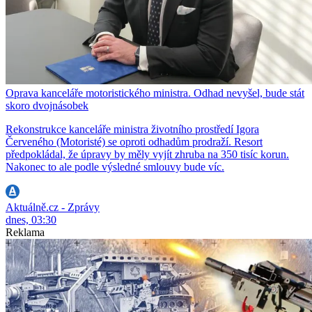
Oprava kanceláře motoristického ministra. Odhad nevyšel, bude stát
skoro dvojnásobek
Rekonstrukce kanceláře ministra životního prostředí Igora
Červeného (Motoristé) se oproti odhadům prodraží. Resort
předpokládal, že úpravy by měly vyjít zhruba na 350 tisíc korun.
Nakonec to ale podle výsledné smlouvy bude víc.
Aktuálně.cz - Zprávy
dnes, 03:30
Reklama