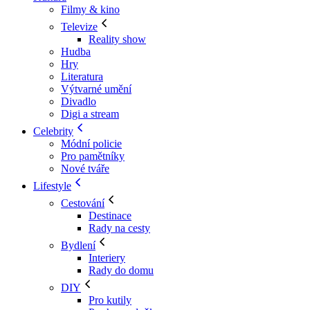
Filmy & kino
Televize
Reality show
Hudba
Hry
Literatura
Výtvarné umění
Divadlo
Digi a stream
Celebrity
Módní policie
Pro pamětníky
Nové tváře
Lifestyle
Cestování
Destinace
Rady na cesty
Bydlení
Interiery
Rady do domu
DIY
Pro kutily