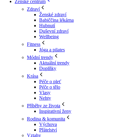
Ženské centrum
Zdraví
Ženské zdraví
Babiččina lékárna
Hubnutí
Duševní zdraví
Wellbeing
Fitness
Jóga a pilates
Módní trendy
Aktuální trendy
Doplňky
Krása
Péče o pleť
Péče o tělo
Vlasy
Nehty
Příběhy ze života
Inspirativní ženy
Rodina & komunita
Výchova
Přátelství
Vztahy