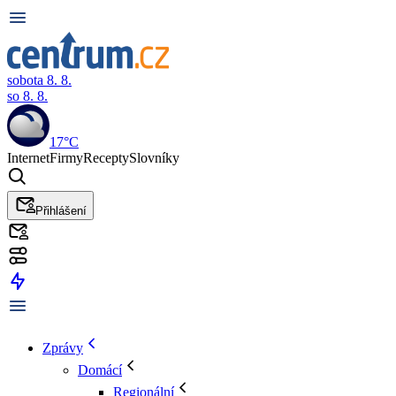
sobota 8. 8.
so 8. 8.
17°C
Internet
Firmy
Recepty
Slovníky
Přihlášení
Zprávy
Domácí
Regionální