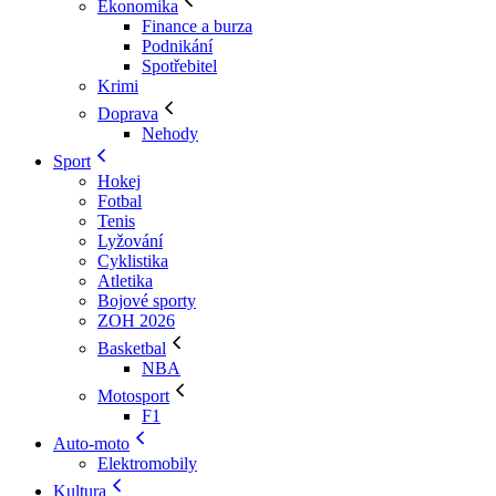
Ekonomika
Finance a burza
Podnikání
Spotřebitel
Krimi
Doprava
Nehody
Sport
Hokej
Fotbal
Tenis
Lyžování
Cyklistika
Atletika
Bojové sporty
ZOH 2026
Basketbal
NBA
Motosport
F1
Auto-moto
Elektromobily
Kultura