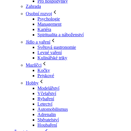
Pro hospodyňky
Zahrada
Osobní rozvoj
Psychologie
Management
Kariéra
Spiritualita a náboženství
Jídlo a vaření
Světová gastronomie
Levné vaření
Kulinářské triky
Mazlíčci
Kočky
Pejskové
Hobby
Modelářství
Včelařství
Rybaření
Letectví
Automobilismus
Adrenalin
Sběratelství
Houbaření