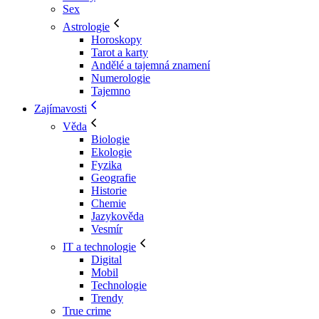
Sex
Astrologie
Horoskopy
Tarot a karty
Andělé a tajemná znamení
Numerologie
Tajemno
Zajímavosti
Věda
Biologie
Ekologie
Fyzika
Geografie
Historie
Chemie
Jazykověda
Vesmír
IT a technologie
Digital
Mobil
Technologie
Trendy
True crime