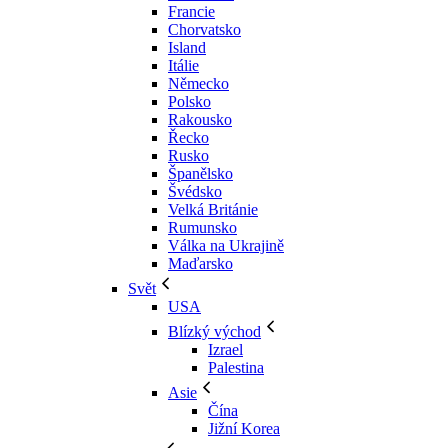
Francie
Chorvatsko
Island
Itálie
Německo
Polsko
Rakousko
Řecko
Rusko
Španělsko
Švédsko
Velká Británie
Rumunsko
Válka na Ukrajině
Maďarsko
Svět
USA
Blízký východ
Izrael
Palestina
Asie
Čína
Jižní Korea