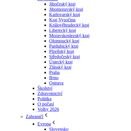
Jihočeský kraj
Jihomoravský kraj
Karlovarský kraj
Kraj Vysočina
Králověhradecký kraj
Liberecký kraj
Moravskoslezský kraj
Olomoucký kraj
Pardubický kraj
Plzeňský kraj
Středočeský kraj
Ústecký kraj
Zlínský kraj
Praha
Brno
Ostrava
Školství
Zdravotnictví
Politika
O počasí
Volby 2026
Zahraničí
Evropa
Slovensko