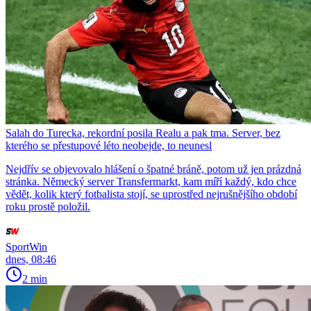
Salah do Turecka, rekordní posila Realu a pak tma. Server, bez
kterého se přestupové léto neobejde, to neunesl
Nejdřív se objevovalo hlášení o špatné bráně, potom už jen prázdná
stránka. Německý server Transfermarkt, kam míří každý, kdo chce
vědět, kolik který fotbalista stojí, se uprostřed nejrušnějšího období
roku prostě položil.
SportWin
dnes, 08:46
2 min