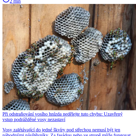
2 min
Při odstraňování vosího hnízda nedělejte tuto chybu: Uzavřený
vstup podrážděné vosy nezastaví
Vosy zalétávající do jedné škvíry pod střechou nemusí být jen
náhodnými návštěvníky. Za fasádou nebo ve stropě může fungovat