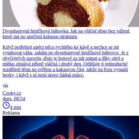
Dvoubarevná hrníčková bábovka: Jak na vláčné těsto bez vážení,
které má po upečení krásnou strukturu
Když potřebuji upéct něco rychlého ke kávě a nechce se mi
vytahovat váha, sahám po dvoubarevné hrníčkové bábovce. Je z
obyčejných surovin, těsto je hotové za pár minut a díky oleji a
mléku zůstává pěkně vláčná i druhý den. Odlišuje ji jednoduché
rozdělení těsta na světlou a kakaovou část, takže na řezu vypadá
hezky, i když s ní není skoro žádná práce.
Cooky.cz
dnes, 08:54
4 min
Reklama