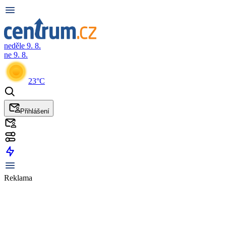
neděle 9. 8.
ne 9. 8.
23°C
Přihlášení
Reklama