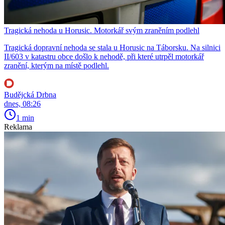
Tragická nehoda u Horusic. Motorkář svým zraněním podlehl
Tragická dopravní nehoda se stala u Horusic na Táborsku. Na silnici
II/603 v katastru obce došlo k nehodě, při které utrpěl motorkář
zranění, kterým na místě podlehl.
Budějcká Drbna
dnes, 08:26
1 min
Reklama