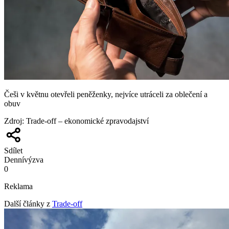
Češi v květnu otevřeli peněženky, nejvíce utráceli za oblečení a
obuv
Zdroj
:
Trade-off – ekonomické zpravodajství
Sdílet
Denní
výzva
0
Reklama
Další články z
Trade-off