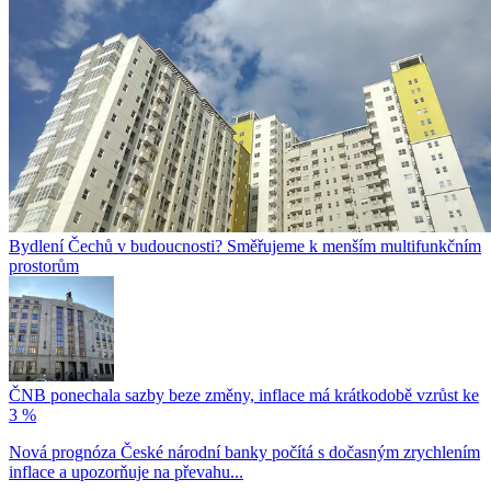
Bydlení Čechů v budoucnosti? Směřujeme k menším multifunkčním
prostorům
ČNB ponechala sazby beze změny, inflace má krátkodobě vzrůst ke
3 %
Nová prognóza České národní banky počítá s dočasným zrychlením
inflace a upozorňuje na převahu...