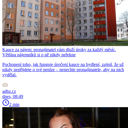
Kauce za nájem: pronajímatel vám dluží úroky za každý měsíc.
Většina nájemníků si o ně nikdy neřekne
Pochopení toho, jak funguje úročení kauce na bydlení, zajistí, že už
nikdy nepřijdete o své peníze – nenechte pronajímatele, aby na nich
vydělal.
adbz.cz
dnes, 08:49
2 min