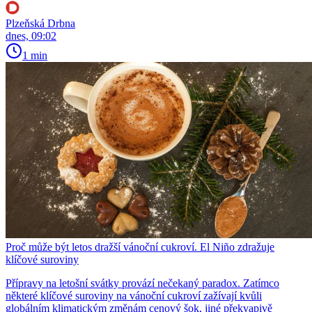
Plzeňská Drbna
dnes, 09:02
1 min
Proč může být letos dražší vánoční cukroví. El Niño zdražuje
klíčové suroviny
Přípravy na letošní svátky provází nečekaný paradox. Zatímco
některé klíčové suroviny na vánoční cukroví zažívají kvůli
globálním klimatickým změnám cenový šok, jiné překvapivě