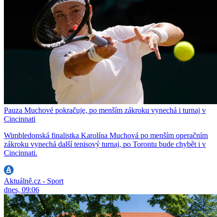
Pauza Muchové pokračuje, po menším zákroku vynechá i turnaj v
Cincinnati
Wimbledonská finalistka Karolína Muchová po menším operačním
zákroku vynechá další tenisový turnaj, po Torontu bude chybět i v
Cincinnati.
Aktuálně.cz - Sport
dnes, 09:06