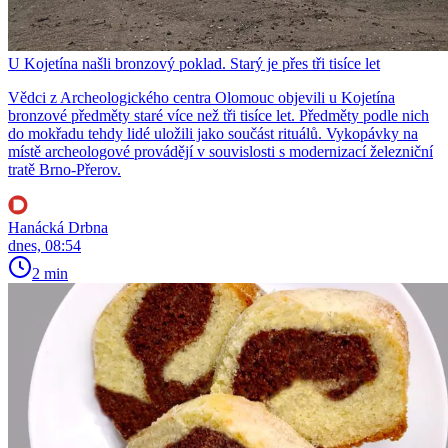
U Kojetína našli bronzový poklad. Starý je přes tři tisíce let
Vědci z Archeologického centra Olomouc objevili u Kojetína
bronzové předměty staré více než tři tisíce let. Předměty podle nich
do mokřadu tehdy lidé uložili jako součást rituálů. Vykopávky na
místě archeologové provádějí v souvislosti s modernizací železniční
tratě Brno-Přerov.
Hanácká Drbna
dnes, 08:54
2 min