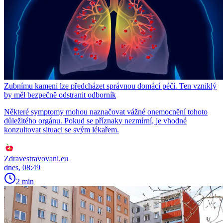
Zubnímu kameni lze předcházet správnou domácí péčí. Ten vzniklý
by měl bezpečně odstranit odborník
Některé symptomy mohou naznačovat vážné onemocnění tohoto
důležitého orgánu. Pokud se příznaky nezmírní, je vhodné
konzultovat situaci se svým lékařem.
Zdravestravovani.eu
dnes, 08:49
2 min