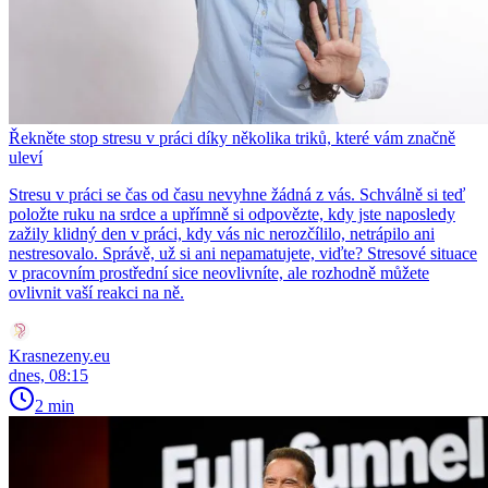
Řekněte stop stresu v práci díky několika triků, které vám značně
uleví
Stresu v práci se čas od času nevyhne žádná z vás. Schválně si teď
položte ruku na srdce a upřímně si odpovězte, kdy jste naposledy
zažily klidný den v práci, kdy vás nic nerozčílilo, netrápilo ani
nestresovalo. Správě, už si ani nepamatujete, viďte? Stresové situace
v pracovním prostřední sice neovlivníte, ale rozhodně můžete
ovlivnit vaší reakci na ně.
Krasnezeny.eu
dnes, 08:15
2 min