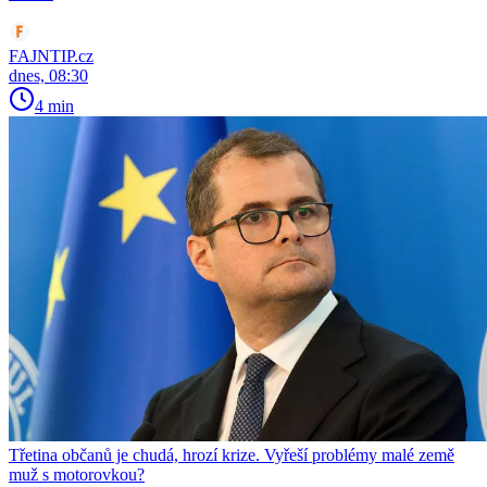
FAJNTIP.cz
dnes, 08:30
4 min
Třetina občanů je chudá, hrozí krize. Vyřeší problémy malé země
muž s motorovkou?