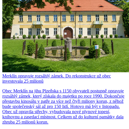
Merklín opravuje rozsáhlý zámek. Do rekonstrukce už obec
investovala 25 milionů
Obec Merklín na jihu Plzeňska s 1150 obyvateli postupně opravuje
rozsáhlý zámek, který získala do majetku po roce 1990. Dokončuje
přestavbu kinosálu v patře za více než čtyři miliony korun, z něhož
bude společenský sál až pro 150 lidí. Hotovo má být v listopadu.
Obec už opravila střechy, vybudovala nové plynové topení,
knihovnu a zasedací místnost. Celkem už do kulturní památky dala
zhruba 25 milionů korun.