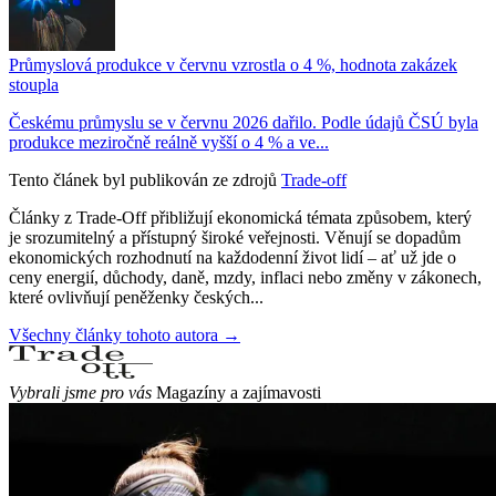
Průmyslová produkce v červnu vzrostla o 4 %, hodnota zakázek
stoupla
Českému průmyslu se v červnu 2026 dařilo. Podle údajů ČSÚ byla
produkce meziročně reálně vyšší o 4 % a ve...
Tento článek byl publikován ze zdrojů
Trade-off
Články z Trade-Off přibližují ekonomická témata způsobem, který
je srozumitelný a přístupný široké veřejnosti. Věnují se dopadům
ekonomických rozhodnutí na každodenní život lidí – ať už jde o
ceny energií, důchody, daně, mzdy, inflaci nebo změny v zákonech,
které ovlivňují peněženky českých...
Všechny články tohoto autora →
Vybrali jsme pro vás
Magazíny a zajímavosti