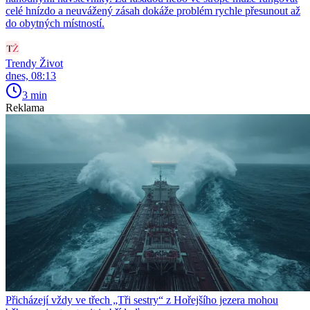
celé hnízdo a neuvážený zásah dokáže problém rychle přesunout až
do obytných místností.
Trendy Život
dnes, 08:13
3 min
Reklama
Přicházejí vždy ve třech „Tři sestry“ z Hořejšího jezera mohou