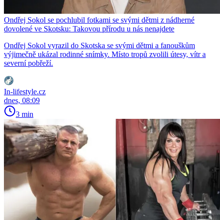
Ondřej Sokol se pochlubil fotkami se svými dětmi z nádherné
dovolené ve Skotsku: Takovou přírodu u nás nenajdete
Ondřej Sokol vyrazil do Skotska se svými dětmi a fanouškům
výjimečně ukázal rodinné snímky. Místo tropů zvolili útesy, vítr a
severní pobřeží.
In-lifestyle.cz
dnes, 08:09
3 min