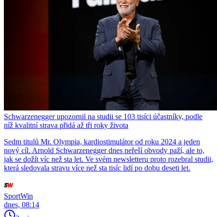
Schwarzenegger upozornil na studii se 103 tisíci účastníky, podle
níž kvalitní strava přidá až tři roky života
Sedm titulů Mr. Olympia, kardiostimulátor od roku 2024 a jeden
nový cíl. Arnold Schwarzenegger dnes neřeší obvody paží, ale to,
jak se dožít víc než sta let. Ve svém newsletteru proto rozebral studii,
která sledovala stravu více než sta tisíc lidí po dobu deseti let.
SportWin
dnes, 08:14