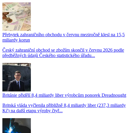
Přebytek zahraničního obchodu v červnu meziročně klesl na 15,5
miliardy korun
Český zahraniční obchod se zbožím skončil v červnu 2026 podle
předběžných údajů Českého statistického úřadu...
Británie přidělí 8,4 miliardy liber výrobcům ponorek Dreadnought
Britská vláda vyčlenila přibližně 8,4 miliardy liber (237,3 miliardy
Kč) na další etapu výroby čtyř...