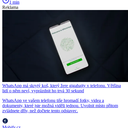
1 min
Reklama
WhatsApp má skrytý koš, který žere gigabajty v telefonu. Většina
lidí o něm neví, vyprázdnit ho trvá 30 sekund
WhatsApp ve vašem telefonu tiše hromadí fotky, videa a
dokumenty, které jste možná viděli jednou. Uvolnit místo přitom
zvládnete dřív, než dočtete tento odstavec.
Mobify.cz