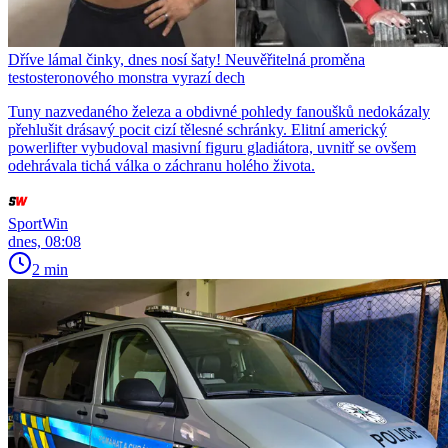
Dříve lámal činky, dnes nosí šaty! Neuvěřitelná proměna
testosteronového monstra vyrazí dech
Tuny nazvedaného železa a obdivné pohledy fanoušků nedokázaly
přehlušit drásavý pocit cizí tělesné schránky. Elitní americký
powerlifter vybudoval masivní figuru gladiátora, uvnitř se ovšem
odehrávala tichá válka o záchranu holého života.
SportWin
dnes, 08:08
2 min