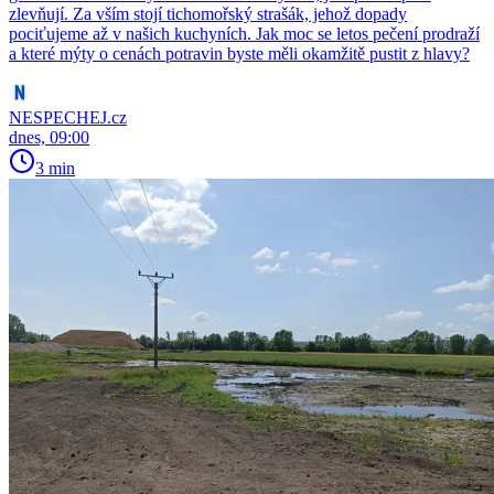
zlevňují. Za vším stojí tichomořský strašák, jehož dopady
pociťujeme až v našich kuchyních. Jak moc se letos pečení prodraží
a které mýty o cenách potravin byste měli okamžitě pustit z hlavy?
NESPECHEJ.cz
dnes, 09:00
3 min