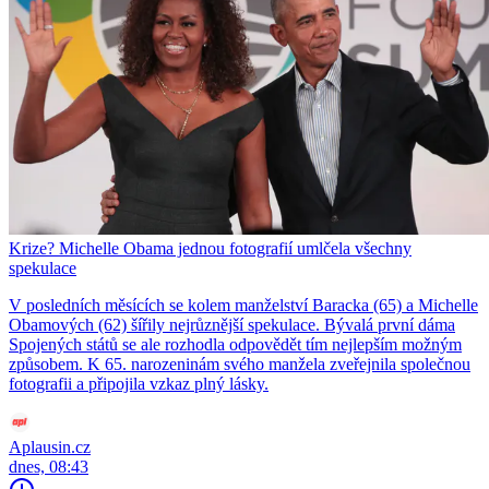
Krize? Michelle Obama jednou fotografií umlčela všechny
spekulace
V posledních měsících se kolem manželství Baracka (65) a Michelle
Obamových (62) šířily nejrůznější spekulace. Bývalá první dáma
Spojených států se ale rozhodla odpovědět tím nejlepším možným
způsobem. K 65. narozeninám svého manžela zveřejnila společnou
fotografii a připojila vzkaz plný lásky.
Aplausin.cz
dnes, 08:43