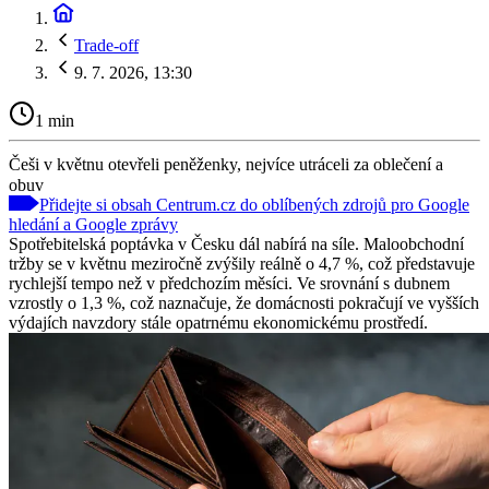
Trade-off
9. 7. 2026, 13:30
1 min
Češi v květnu otevřeli peněženky, nejvíce utráceli za oblečení a
obuv
Přidejte si obsah Centrum.cz do oblíbených zdrojů pro Google
hledání a Google zprávy
Spotřebitelská poptávka v Česku dál nabírá na síle. Maloobchodní
tržby se v květnu meziročně zvýšily reálně o 4,7 %, což představuje
rychlejší tempo než v předchozím měsíci. Ve srovnání s dubnem
vzrostly o 1,3 %, což naznačuje, že domácnosti pokračují ve vyšších
výdajích navzdory stále opatrnému ekonomickému prostředí.