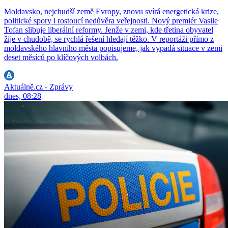
Moldavsko, nejchudší země Evropy, znovu svírá energetická krize,
politické spory i rostoucí nedůvěra veřejnosti. Nový premiér Vasile
Tofan slibuje liberální reformy. Jenže v zemi, kde třetina obyvatel
žije v chudobě, se rychlá řešení hledají těžko. V reportáži přímo z
moldavského hlavního města popisujeme, jak vypadá situace v zemi
deset měsíců po klíčových volbách.
Aktuálně.cz - Zprávy
dnes, 08:28