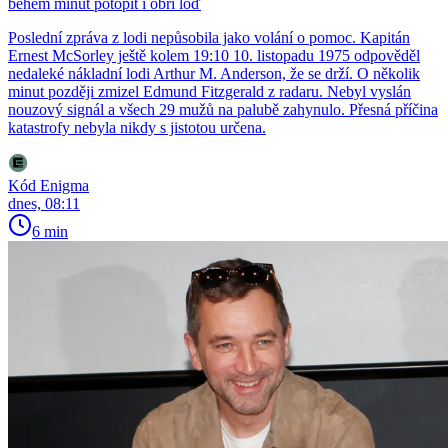
během minut potopit i obří loď
Poslední zpráva z lodi nepůsobila jako volání o pomoc. Kapitán
Ernest McSorley ještě kolem 19:10 10. listopadu 1975 odpověděl
nedaleké nákladní lodi Arthur M. Anderson, že se drží. O několik
minut později zmizel Edmund Fitzgerald z radaru. Nebyl vyslán
nouzový signál a všech 29 mužů na palubě zahynulo. Přesná příčina
katastrofy nebyla nikdy s jistotou určena.
Kód Enigma
dnes, 08:11
6 min