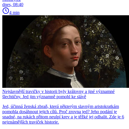
dnes, 08:40
4 min
Nejslavnější travičky v historii byly královny a jiné významné
šlechtičny. Jed jim významně pomohl ke slávě
Jed, účinná ženská zbraň, která některým slavným aristokratkám
pomohla dosáhnout jejich cílů. Proč zrovna jed? Jeho podání je
snadné, na rukách přitom neulpí krev a je těžké jej odhalit. Zde je 6
nejznámějších traviček historie.