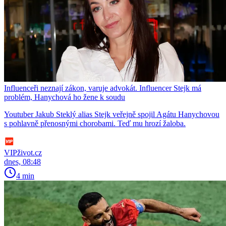
Influenceři neznají zákon, varuje advokát. Influencer Stejk má
problém, Hanychová ho žene k soudu
Youtuber Jakub Steklý alias Stejk veřejně spojil Agátu Hanychovou
s pohlavně přenosnými chorobami. Teď mu hrozí žaloba.
VIPživot.cz
dnes, 08:48
4 min