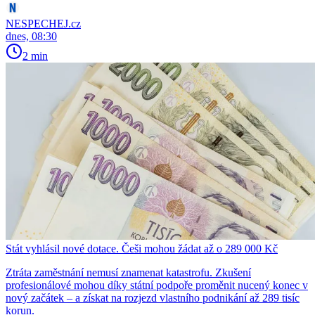
NESPECHEJ.cz
dnes, 08:30
2 min
Stát vyhlásil nové dotace. Češi mohou žádat až o 289 000 Kč
Ztráta zaměstnání nemusí znamenat katastrofu. Zkušení
profesionálové mohou díky státní podpoře proměnit nucený konec v
nový začátek – a získat na rozjezd vlastního podnikání až 289 tisíc
korun.