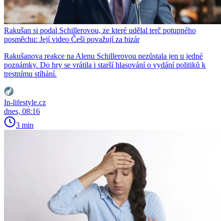
Rakušan si podal Schillerovou, ze které udělal terč potupného
posměchu: Její video Češi považují za bizár
Rakušanova reakce na Alenu Schillerovou nezůstala jen u jedné
poznámky. Do hry se vrátila i starší hlasování o vydání politiků k
trestnímu stíhání.
In-lifestyle.cz
dnes, 08:16
3 min