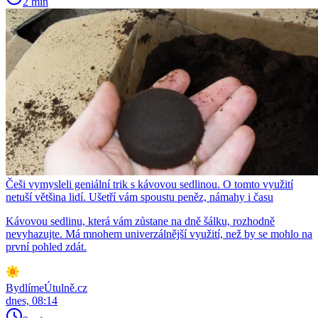
2 min
Češi vymysleli geniální trik s kávovou sedlinou. O tomto využití
netuší většina lidí. Ušetří vám spoustu peněz, námahy i času
Kávovou sedlinu, která vám zůstane na dně šálku, rozhodně
nevyhazujte. Má mnohem univerzálnější využití, než by se mohlo na
první pohled zdát.
BydlímeÚtulně.cz
dnes, 08:14