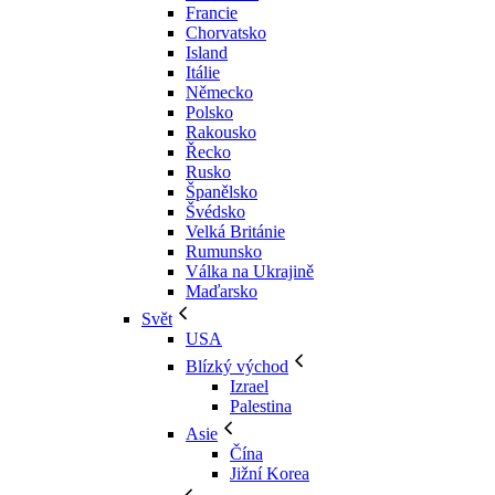
Francie
Chorvatsko
Island
Itálie
Německo
Polsko
Rakousko
Řecko
Rusko
Španělsko
Švédsko
Velká Británie
Rumunsko
Válka na Ukrajině
Maďarsko
Svět
USA
Blízký východ
Izrael
Palestina
Asie
Čína
Jižní Korea