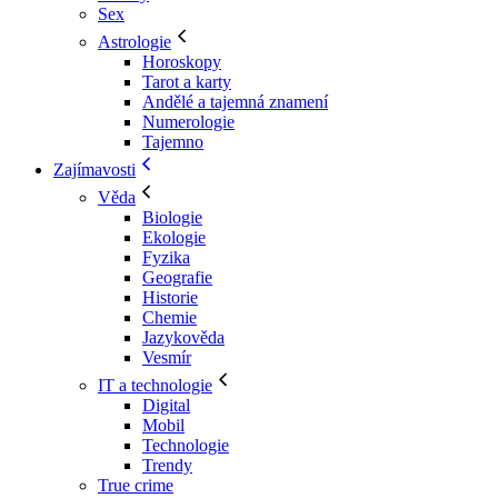
Sex
Astrologie
Horoskopy
Tarot a karty
Andělé a tajemná znamení
Numerologie
Tajemno
Zajímavosti
Věda
Biologie
Ekologie
Fyzika
Geografie
Historie
Chemie
Jazykověda
Vesmír
IT a technologie
Digital
Mobil
Technologie
Trendy
True crime