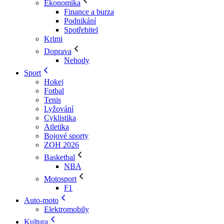
Ekonomika
Finance a burza
Podnikání
Spotřebitel
Krimi
Doprava
Nehody
Sport
Hokej
Fotbal
Tenis
Lyžování
Cyklistika
Atletika
Bojové sporty
ZOH 2026
Basketbal
NBA
Motosport
F1
Auto-moto
Elektromobily
Kultura