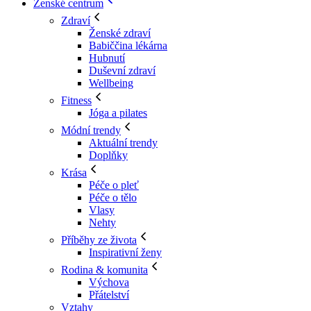
Ženské centrum
Zdraví
Ženské zdraví
Babiččina lékárna
Hubnutí
Duševní zdraví
Wellbeing
Fitness
Jóga a pilates
Módní trendy
Aktuální trendy
Doplňky
Krása
Péče o pleť
Péče o tělo
Vlasy
Nehty
Příběhy ze života
Inspirativní ženy
Rodina & komunita
Výchova
Přátelství
Vztahy