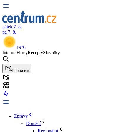
pátek 7. 8.
pá 7. 8.
19°C
Internet
Firmy
Recepty
Slovníky
Přihlášení
Zprávy
Domácí
Regionální