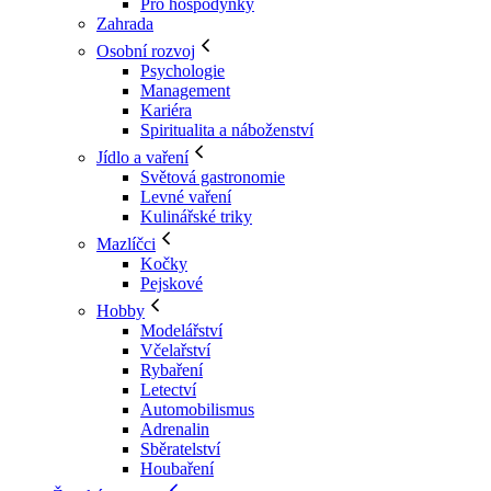
Pro hospodyňky
Zahrada
Osobní rozvoj
Psychologie
Management
Kariéra
Spiritualita a náboženství
Jídlo a vaření
Světová gastronomie
Levné vaření
Kulinářské triky
Mazlíčci
Kočky
Pejskové
Hobby
Modelářství
Včelařství
Rybaření
Letectví
Automobilismus
Adrenalin
Sběratelství
Houbaření