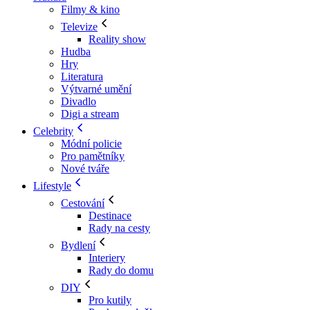
Filmy & kino
Televize
Reality show
Hudba
Hry
Literatura
Výtvarné umění
Divadlo
Digi a stream
Celebrity
Módní policie
Pro pamětníky
Nové tváře
Lifestyle
Cestování
Destinace
Rady na cesty
Bydlení
Interiery
Rady do domu
DIY
Pro kutily