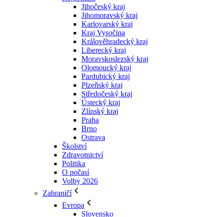
Jihočeský kraj
Jihomoravský kraj
Karlovarský kraj
Kraj Vysočina
Králověhradecký kraj
Liberecký kraj
Moravskoslezský kraj
Olomoucký kraj
Pardubický kraj
Plzeňský kraj
Středočeský kraj
Ústecký kraj
Zlínský kraj
Praha
Brno
Ostrava
Školství
Zdravotnictví
Politika
O počasí
Volby 2026
Zahraničí
Evropa
Slovensko