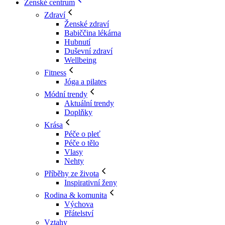
Ženské centrum
Zdraví
Ženské zdraví
Babiččina lékárna
Hubnutí
Duševní zdraví
Wellbeing
Fitness
Jóga a pilates
Módní trendy
Aktuální trendy
Doplňky
Krása
Péče o pleť
Péče o tělo
Vlasy
Nehty
Příběhy ze života
Inspirativní ženy
Rodina & komunita
Výchova
Přátelství
Vztahy