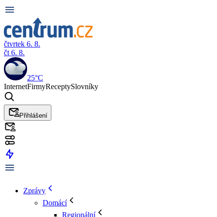
čtvrtek 6. 8.
čt 6. 8.
25°C
Internet
Firmy
Recepty
Slovníky
Přihlášení
Zprávy
Domácí
Regionální