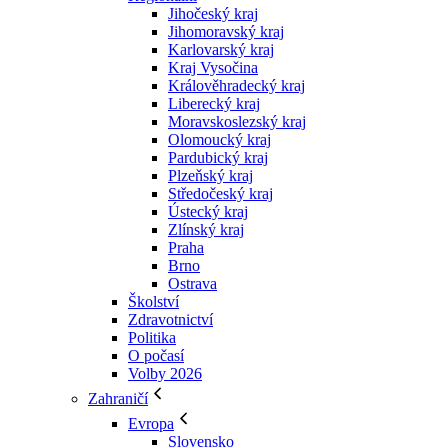
Jihočeský kraj
Jihomoravský kraj
Karlovarský kraj
Kraj Vysočina
Králověhradecký kraj
Liberecký kraj
Moravskoslezský kraj
Olomoucký kraj
Pardubický kraj
Plzeňský kraj
Středočeský kraj
Ústecký kraj
Zlínský kraj
Praha
Brno
Ostrava
Školství
Zdravotnictví
Politika
O počasí
Volby 2026
Zahraničí
Evropa
Slovensko