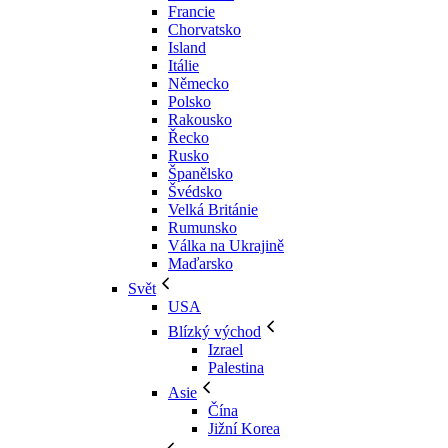
Francie
Chorvatsko
Island
Itálie
Německo
Polsko
Rakousko
Řecko
Rusko
Španělsko
Švédsko
Velká Británie
Rumunsko
Válka na Ukrajině
Maďarsko
Svět
USA
Blízký východ
Izrael
Palestina
Asie
Čína
Jižní Korea