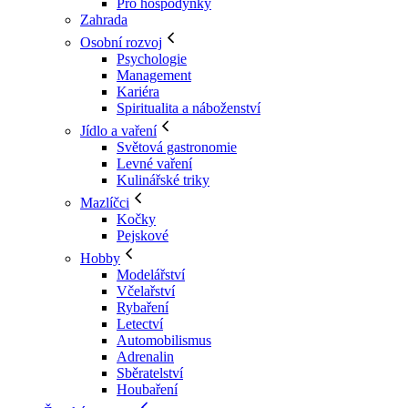
Pro hospodyňky
Zahrada
Osobní rozvoj
Psychologie
Management
Kariéra
Spiritualita a náboženství
Jídlo a vaření
Světová gastronomie
Levné vaření
Kulinářské triky
Mazlíčci
Kočky
Pejskové
Hobby
Modelářství
Včelařství
Rybaření
Letectví
Automobilismus
Adrenalin
Sběratelství
Houbaření