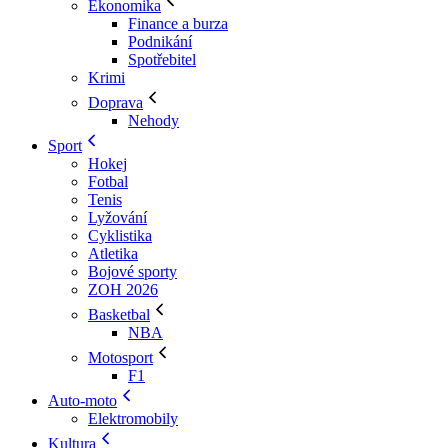
Ekonomika
Finance a burza
Podnikání
Spotřebitel
Krimi
Doprava
Nehody
Sport
Hokej
Fotbal
Tenis
Lyžování
Cyklistika
Atletika
Bojové sporty
ZOH 2026
Basketbal
NBA
Motosport
F1
Auto-moto
Elektromobily
Kultura