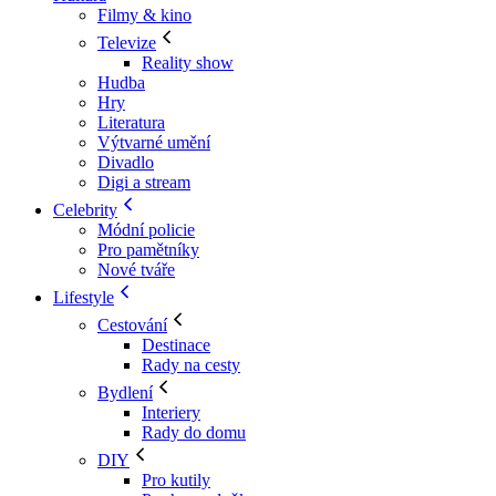
Filmy & kino
Televize
Reality show
Hudba
Hry
Literatura
Výtvarné umění
Divadlo
Digi a stream
Celebrity
Módní policie
Pro pamětníky
Nové tváře
Lifestyle
Cestování
Destinace
Rady na cesty
Bydlení
Interiery
Rady do domu
DIY
Pro kutily