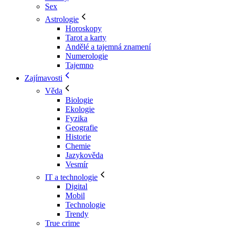
Sex
Astrologie
Horoskopy
Tarot a karty
Andělé a tajemná znamení
Numerologie
Tajemno
Zajímavosti
Věda
Biologie
Ekologie
Fyzika
Geografie
Historie
Chemie
Jazykověda
Vesmír
IT a technologie
Digital
Mobil
Technologie
Trendy
True crime