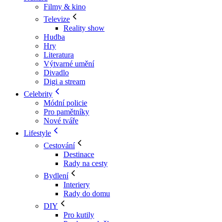
Filmy & kino
Televize
Reality show
Hudba
Hry
Literatura
Výtvarné umění
Divadlo
Digi a stream
Celebrity
Módní policie
Pro pamětníky
Nové tváře
Lifestyle
Cestování
Destinace
Rady na cesty
Bydlení
Interiery
Rady do domu
DIY
Pro kutily