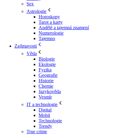
Sex
Astrologie
Horoskopy
Tarot a karty
Andělé a tajemná znamení
Numerologie
Tajemno
Zajímavosti
Věda
Biologie
Ekologie
Fyzika
Geografie
Historie
Chemie
Jazykověda
Vesmír
IT a technologie
Digital
Mobil
Technologie
Trendy
True crime