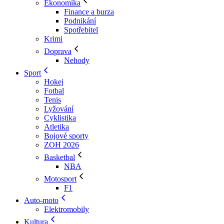
Ekonomika
Finance a burza
Podnikání
Spotřebitel
Krimi
Doprava
Nehody
Sport
Hokej
Fotbal
Tenis
Lyžování
Cyklistika
Atletika
Bojové sporty
ZOH 2026
Basketbal
NBA
Motosport
F1
Auto-moto
Elektromobily
Kultura