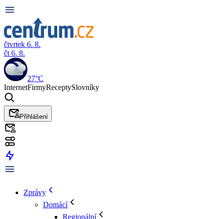
čtvrtek 6. 8.
čt 6. 8.
27°C
Internet
Firmy
Recepty
Slovníky
Přihlášení
Zprávy
Domácí
Regionální