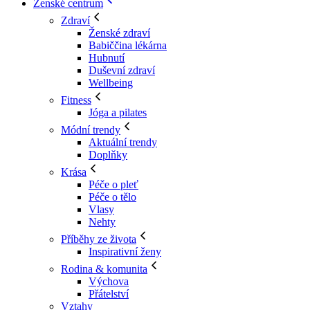
Ženské centrum
Zdraví
Ženské zdraví
Babiččina lékárna
Hubnutí
Duševní zdraví
Wellbeing
Fitness
Jóga a pilates
Módní trendy
Aktuální trendy
Doplňky
Krása
Péče o pleť
Péče o tělo
Vlasy
Nehty
Příběhy ze života
Inspirativní ženy
Rodina & komunita
Výchova
Přátelství
Vztahy