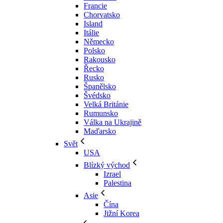
Francie
Chorvatsko
Island
Itálie
Německo
Polsko
Rakousko
Řecko
Rusko
Španělsko
Švédsko
Velká Británie
Rumunsko
Válka na Ukrajině
Maďarsko
Svět
USA
Blízký východ
Izrael
Palestina
Asie
Čína
Jižní Korea