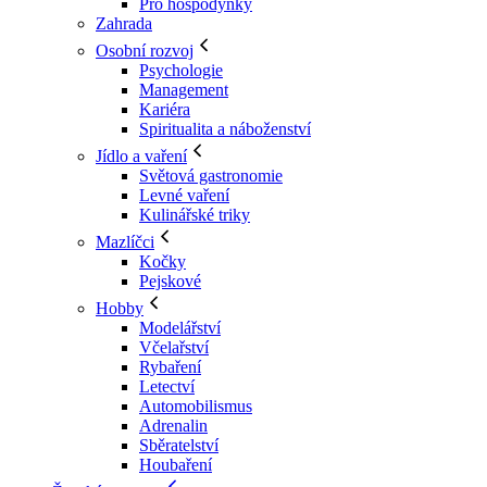
Pro hospodyňky
Zahrada
Osobní rozvoj
Psychologie
Management
Kariéra
Spiritualita a náboženství
Jídlo a vaření
Světová gastronomie
Levné vaření
Kulinářské triky
Mazlíčci
Kočky
Pejskové
Hobby
Modelářství
Včelařství
Rybaření
Letectví
Automobilismus
Adrenalin
Sběratelství
Houbaření