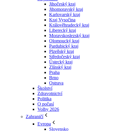
Jihočeský kraj
Jihomoravský kraj
Karlovarský kraj
Kraj Vysočina
Králověhradecký kraj
Liberecký kraj
Moravskoslezský kraj
Olomoucký kraj
Pardubický kraj
Plzeňský kraj
Středočeský kraj
Ústecký kraj
Zlínský kraj
Praha
Brno
Ostrava
Školství
Zdravotnictví
Politika
O počasí
Volby 2026
Zahraničí
Evropa
Slovensko