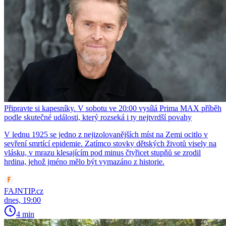
Připravte si kapesníky. V sobotu ve 20:00 vysílá Prima MAX příběh
podle skutečné události, který rozseká i ty nejtvrdší povahy
V lednu 1925 se jedno z nejizolovanějších míst na Zemi ocitlo v
sevření smrtící epidemie. Zatímco stovky dětských životů visely na
vlásku, v mrazu klesajícím pod minus čtyřicet stupňů se zrodil
hrdina, jehož jméno mělo být vymazáno z historie.
FAJNTIP.cz
dnes, 19:00
4 min