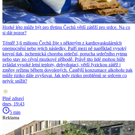
Horké léto může být pro třetinu Čechů větší zátěží pro srdce. Na co
si dát pozor?
Téměř 3,6 milionu Čechů žije s některým z kardiovaskulárních
onemocnění nebo jejich následky. Patří mezi ně například vysoký
krevní tlak, ischemická choroba srdeční, porucha srdečního rytmu
nebo stav po cévní mozkové příhodě. Právě tito lidé mohou hůře
zvládat vysoké letní teploty, dehydrataci, větší fyzickou zátěž i
změny režimu během dovolených. Častější konzumace alkoholu pak
může riziko dále zvyšovat. Jak tedy riziko problémů se srdcem co
nejvíc snížit?
Plné zdraví
dnes, 19:43
5 min
Reklama