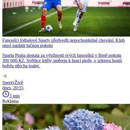
Fanoušci fotbalové Sparty předvedli nepochopitelné chování. Klub
musí zaplatit tučnou pokutu
Sparta Praha dostala za výtržnosti svých fanoušků v Brně pokutu
300 000 Kč. Světlice letěly směrem k hrací ploše, v sektoru hostů
hořela střecha toalet.
SportyŽivě
dnes, 20:55
3 min
Reklama