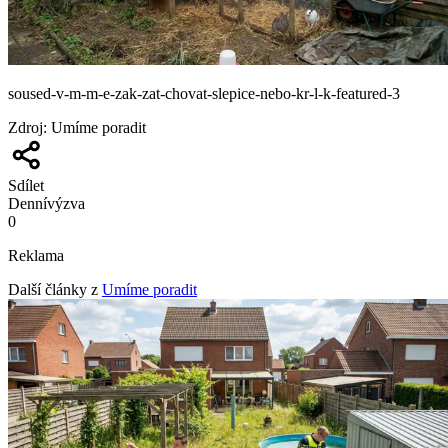
soused-v-m-m-e-zak-zat-chovat-slepice-nebo-kr-l-k-featured-3
Zdroj
:
Umíme poradit
Sdílet
Denní
výzva
0
Reklama
Další články z
Umíme poradit