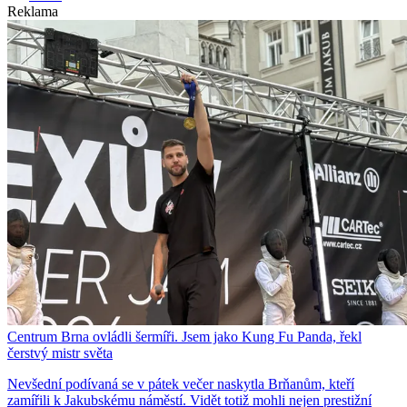
Reklama
Centrum Brna ovládli šermíři. Jsem jako Kung Fu Panda, řekl
čerstvý mistr světa
Nevšední podívaná se v pátek večer naskytla Brňanům, kteří
zamířili k Jakubskému náměstí. Vidět totiž mohli nejen prestižní