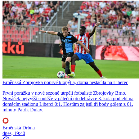
Brněnská Zbrojovka poprvé klopýtla, doma nestačila na Liberec
První porážku v nové sezoně utrpěli fotbalisté Zbrojovky Brno.
Nováček nejvyšší soutěže v páteční předehrávce 3. kola podlehl na
domácím stadionu Liberci 0:1. Hostům zajistil tři body gólem z 61.
minuty Patrik Dulay.
Brněnská Drbna
dnes, 19:40