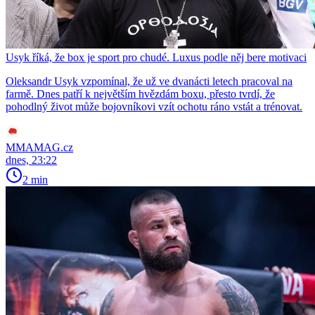
Usyk říká, že box je sport pro chudé. Luxus podle něj bere motivaci
Oleksandr Usyk vzpomínal, že už ve dvanácti letech pracoval na
farmě. Dnes patří k největším hvězdám boxu, přesto tvrdí, že
pohodlný život může bojovníkovi vzít ochotu ráno vstát a trénovat.
MMAMAG.cz
dnes, 23:22
2 min