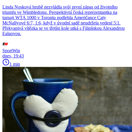
Linda Nosková hrubě nezvládla svůj první zápas od životního
triumfu ve Wimbledonu. Perspektivní česká reprezentantka na
turnaji WTA 1000 v Torontu podlehla Američance Caty
McNallyové 6:7, 1:6, když v úvodní sadě neudržela vedení 5:1.
Překvapivá vítězka se ve třetím kole utká s Filipínkou Alexandrou
Ealaovou.
SportWin
dnes, 19:43
1 min