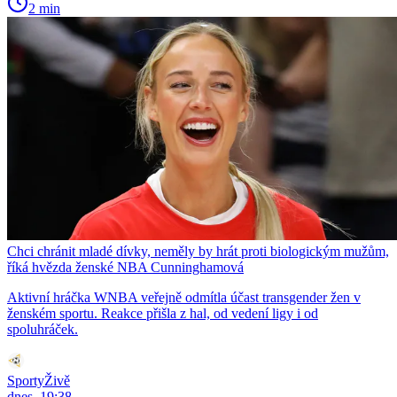
2 min
Chci chránit mladé dívky, neměly by hrát proti biologickým mužům,
říká hvězda ženské NBA Cunninghamová
Aktivní hráčka WNBA veřejně odmítla účast transgender žen v
ženském sportu. Reakce přišla z hal, od vedení ligy i od
spoluhráček.
SportyŽivě
dnes, 19:38