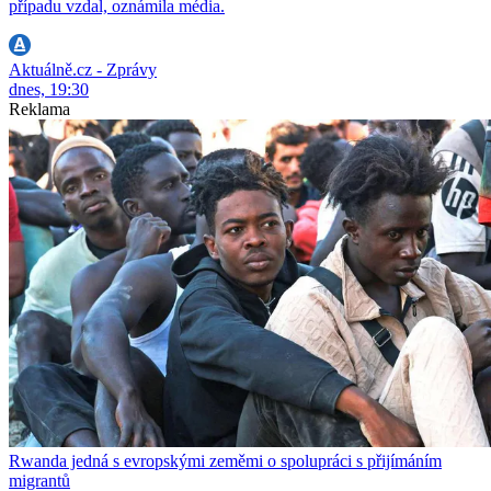
případu vzdal, oznámila média.
Aktuálně.cz - Zprávy
dnes, 19:30
Reklama
Rwanda jedná s evropskými zeměmi o spolupráci s přijímáním
migrantů