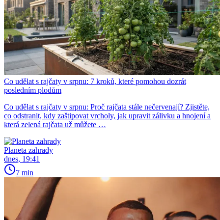
Co udělat s rajčaty v srpnu: 7 kroků, které pomohou dozrát
posledním plodům
Co udělat s rajčaty v srpnu: Proč rajčata stále nečervenají? Zjistěte,
co odstranit, kdy zaštipovat vrcholy, jak upravit zálivku a hnojení a
která zelená rajčata už můžete …
Planeta zahrady
dnes, 19:41
7 min