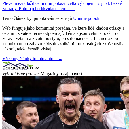
Plevel mezi dlaždicemi umí pokazit celkový dojem i z jinak hezké
zahrady. Přitom jeho likvidace nemusí...
Tento článek byl publikován ze zdrojů
Umíme poradit
Web funguje jako komunitní poradna, ve které lidé kladou otázky a
ostatní uživatelé na ně odpovídají. Témata jsou velmi široká – od
zdraví, vztahů a životního stylu, přes domácnost a finance až po
techniku nebo zábavu. Obsah vzniká přímo z reálných zkušeností a
názorů, takže čtenáři získají...
Všechny články tohoto autora →
Vybrali jsme pro vás
Magazíny a zajímavosti