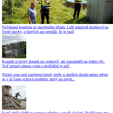
Nečekaná kontrola ze stavebního úřadu: Lidé masivně doplácejí na
černé stavby, o kterých ani netušili, že je mají
Koupili si levný domek na venkově, ale zapomněli na jednu věc.
Teď nemají pitnou vodu a dojíždění je ničí
Nízká cena umí zaujmout hned, jenže u starších domů mimo město
se v ní často schová problém, který na první...
Kutil chtěl ušetřit za opravu střechy a spadl z lešení. Pojišťovna mu