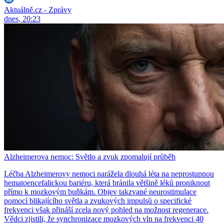
Aktuálně.cz - Zprávy
dnes, 20:23
Alzheimerova nemoc: Světlo a zvuk zpomalují průběh
Léčba Alzheimerovy nemoci narážela dlouhá léta na neprostupnou
hematoencefalickou bariéru, která bránila většině léků proniknout
přímo k mozkovým buňkám. Objev takzvané neurostimulace
pomocí blikajícího světla a zvukových impulsů o specifické
frekvenci však přináší zcela nový pohled na možnost regenerace.
Vědci zjistili, že synchronizace mozkových vln na frekvenci 40