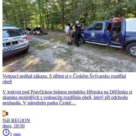
Vedoucí nedbal zákazu. S dětmi si v Českém Švýcarsku rozdělal
oheň
V jeskyni pod Pravčickou bránou nedaleko Hřenska na Děčínsku si
skupina nezletilých s vedoucím rozdělala oheň, který při odchodu
neuhasila. V národním parku České…
Náš REGION
dnes, 18:50
1 min