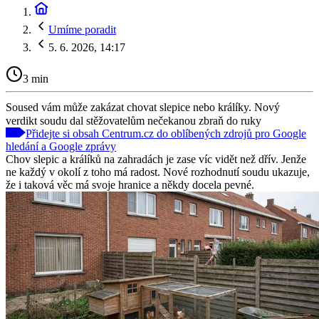
Umíme poradit
5. 6. 2026, 14:17
3 min
Soused vám může zakázat chovat slepice nebo králíky. Nový
verdikt soudu dal stěžovatelům nečekanou zbraň do ruky
Přidejte si obsah Centrum.cz do oblíbených zdrojů pro Google
hledání a Google zprávy
Chov slepic a králíků na zahradách je zase víc vidět než dřív. Jenže
ne každý v okolí z toho má radost. Nové rozhodnutí soudu ukazuje,
že i taková věc má svoje hranice a někdy docela pevné.