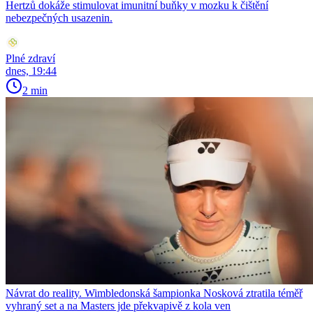
Hertzů dokáže stimulovat imunitní buňky v mozku k čištění
nebezpečných usazenin.
Plné zdraví
dnes, 19:44
2 min
Návrat do reality. Wimbledonská šampionka Nosková ztratila téměř
vyhraný set a na Masters jde překvapivě z kola ven