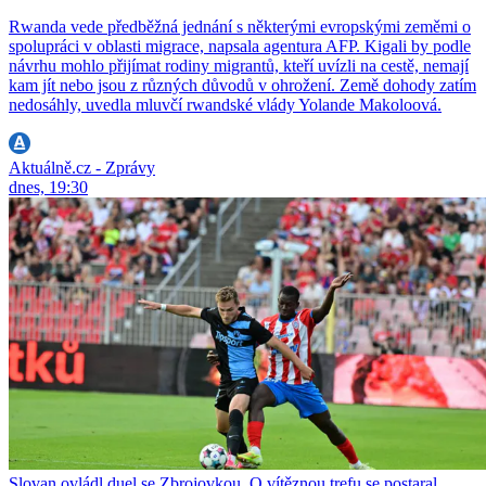
Rwanda vede předběžná jednání s některými evropskými zeměmi o
spolupráci v oblasti migrace, napsala agentura AFP. Kigali by podle
návrhu mohlo přijímat rodiny migrantů, kteří uvízli na cestě, nemají
kam jít nebo jsou z různých důvodů v ohrožení. Země dohody zatím
nedosáhly, uvedla mluvčí rwandské vlády Yolande Makoloová.
Aktuálně.cz - Zprávy
dnes, 19:30
Slovan ovládl duel se Zbrojovkou. O vítěznou trefu se postaral