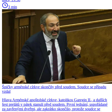
3 min
Špičky arménské církve skončily před soudem. Soudce se případu
vzdal
Hlava Arménské apoštolské církve, katolikos Garegin II., a dalších
šest prelátů v pátek stanuli před soudem. První jednání, uspořádané
za zavřenými dveřmi, ale zakrátko skončilo, protože soudce se