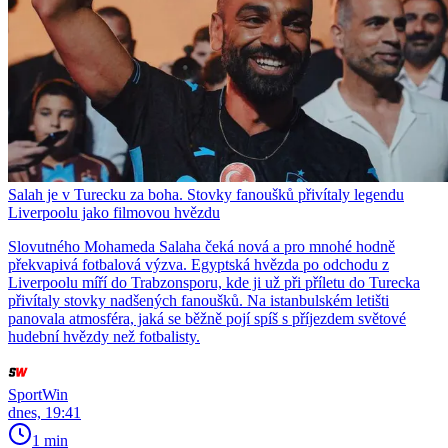
Salah je v Turecku za boha. Stovky fanoušků přivítaly legendu
Liverpoolu jako filmovou hvězdu
Slovutného Mohameda Salaha čeká nová a pro mnohé hodně
překvapivá fotbalová výzva. Egyptská hvězda po odchodu z
Liverpoolu míří do Trabzonsporu, kde ji už při příletu do Turecka
přivítaly stovky nadšených fanoušků. Na istanbulském letišti
panovala atmosféra, jaká se běžně pojí spíš s příjezdem světové
hudební hvězdy než fotbalisty.
SportWin
dnes, 19:41
1 min