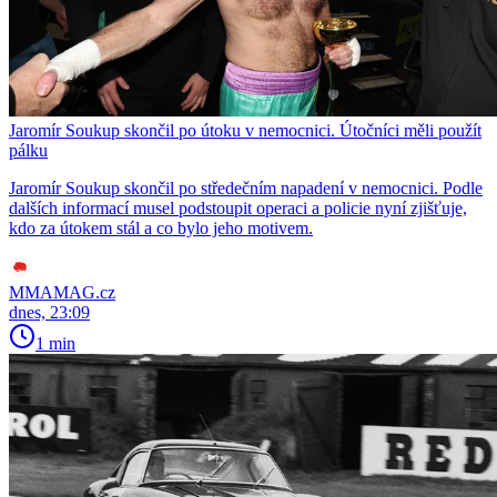
Jaromír Soukup skončil po útoku v nemocnici. Útočníci měli použít
pálku
Jaromír Soukup skončil po středečním napadení v nemocnici. Podle
dalších informací musel podstoupit operaci a policie nyní zjišťuje,
kdo za útokem stál a co bylo jeho motivem.
MMAMAG.cz
dnes, 23:09
1 min