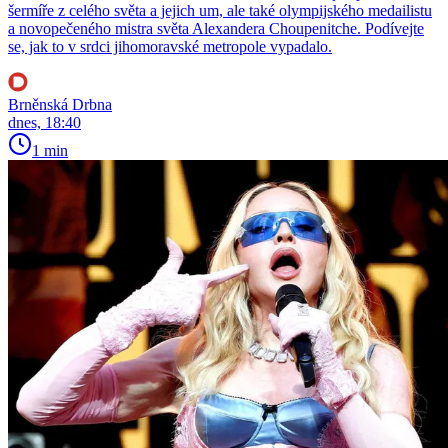
šermíře z celého světa a jejich um, ale také olympijského medailistu
a novopečeného mistra světa Alexandera Choupenitche. Podívejte
se, jak to v srdci jihomoravské metropole vypadalo.
Brněnská Drbna
dnes, 18:40
1 min