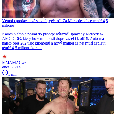
Vémola prodává své slavné „géčko“. Za Mercedes chce téměř 4,5
milionu
Karlos Vémola poslal do prodeje výrazně upravený Mercedes-
AMG G 63, který ho v minulosti doprovázel i k oltáři. Auto má
najeto přes 262 tisíc kilometrů a nový majitel za něj musí zaplatit
téměř 4,5 milionu korun.
MMAMAG.cz
dnes, 23:14
1 min