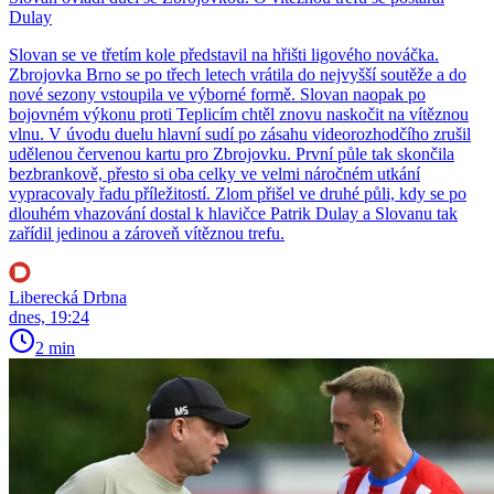
Dulay
Slovan se ve třetím kole představil na hřišti ligového nováčka.
Zbrojovka Brno se po třech letech vrátila do nejvyšší soutěže a do
nové sezony vstoupila ve výborné formě. Slovan naopak po
bojovném výkonu proti Teplicím chtěl znovu naskočit na vítěznou
vlnu. V úvodu duelu hlavní sudí po zásahu videorozhodčího zrušil
udělenou červenou kartu pro Zbrojovku. První půle tak skončila
bezbrankově, přesto si oba celky ve velmi náročném utkání
vypracovaly řadu příležitostí. Zlom přišel ve druhé půli, kdy se po
dlouhém vhazování dostal k hlavičce Patrik Dulay a Slovanu tak
zařídil jedinou a zároveň vítěznou trefu.
Liberecká Drbna
dnes, 19:24
2 min