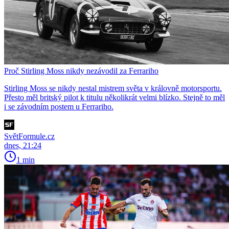
Proč Stirling Moss nikdy nezávodil za Ferrariho
Stirling Moss se nikdy nestal mistrem světa v královně motorsportu.
Přesto měl britský pilot k titulu několikrát velmi blízko. Stejně to měl
i se závodním postem u Ferrariho.
SvětFormule.cz
dnes, 21:24
1 min