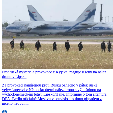
Protiruská hysterie a provokace z Kyjeva, reaguje Kreml na nález
dronu v Lipsku
Za provokaci namířenou proti Rusku označilo v pátek ruské
velvyslanectví v Německu úterní nález dronu s výbušninou na
východoněmeckém letišti Lipsko/Halle. Informuje o tom agentura
DPA. Berlín oficiálně Moskvu v souvislosti s tímto případem z
ničeho neobvinil.