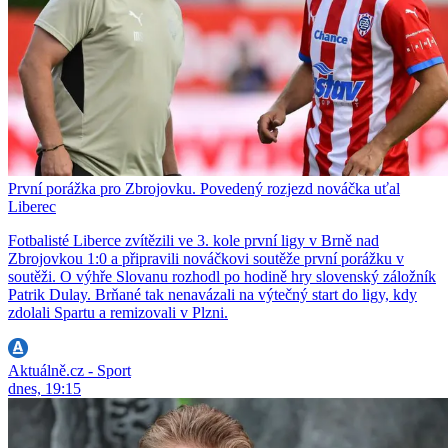
První porážka pro Zbrojovku. Povedený rozjezd nováčka uťal
Liberec
Fotbalisté Liberce zvítězili ve 3. kole první ligy v Brně nad
Zbrojovkou 1:0 a připravili nováčkovi soutěže první porážku v
soutěži. O výhře Slovanu rozhodl po hodině hry slovenský záložník
Patrik Dulay. Brňané tak nenavázali na výtečný start do ligy, kdy
zdolali Spartu a remizovali v Plzni.
Aktuálně.cz - Sport
dnes, 19:15