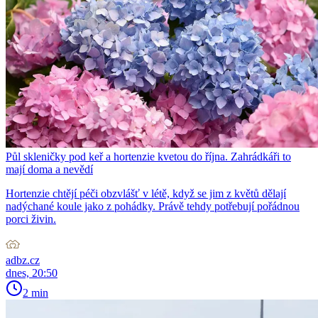
Půl skleničky pod keř a hortenzie kvetou do října. Zahrádkáři to
mají doma a nevědí
Hortenzie chtějí péči obzvlášť v létě, když se jim z květů dělají
nadýchané koule jako z pohádky. Právě tehdy potřebují pořádnou
porci živin.
adbz.cz
dnes, 20:50
2 min