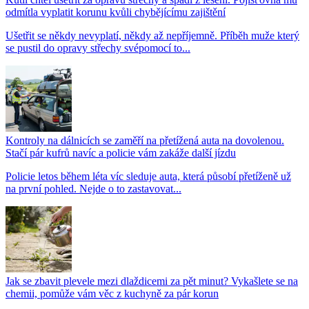
odmítla vyplatit korunu kvůli chybějícímu zajištění
Ušetřit se někdy nevyplatí, někdy až nepříjemně. Příběh muže který
se pustil do opravy střechy svépomocí to...
Kontroly na dálnicích se zaměří na přetížená auta na dovolenou.
Stačí pár kufrů navíc a policie vám zakáže další jízdu
Policie letos během léta víc sleduje auta, která působí přetíženě už
na první pohled. Nejde o to zastavovat...
Jak se zbavit plevele mezi dlaždicemi za pět minut? Vykašlete se na
chemii, pomůže vám věc z kuchyně za pár korun