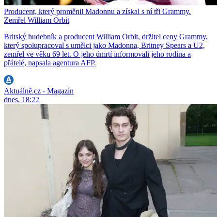
Producent, který proměnil Madonnu a získal s ní tři Grammy.
Zemřel William Orbit
Britský hudebník a producent William Orbit, držitel ceny Grammy,
který spolupracoval s umělci jako Madonna, Britney Spears a U2,
zemřel ve věku 69 let. O jeho úmrtí informovali jeho rodina a
přátelé, napsala agentura AFP.
Aktuálně.cz - Magazín
dnes, 18:22