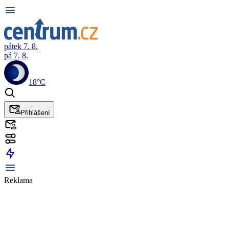
pátek 7. 8.
pá 7. 8.
18°C
Přihlášení
Reklama