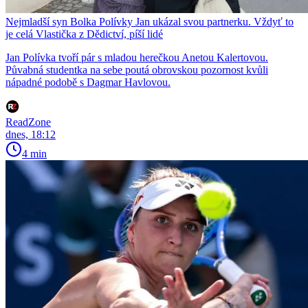
Nejmladší syn Bolka Polívky Jan ukázal svou partnerku. Vždyť to
je celá Vlastička z Dědictví, píší lidé
Jan Polívka tvoří pár s mladou herečkou Anetou Kalertovou.
Půvabná studentka na sebe poutá obrovskou pozornost kvůli
nápadné podobě s Dagmar Havlovou.
ReadZone
dnes, 18:12
4 min