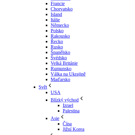
Francie
Chorvatsko
Island
Itálie
Německo
Polsko
Rakousko
Řecko
Rusko
Španělsko
Švédsko
Velká Británie
Rumunsko
Válka na Ukrajině
Maďarsko
Svět
USA
Blízký východ
Izrael
Palestina
Asie
Čína
Jižní Korea