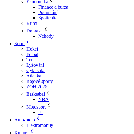
Ekonomika
Finance a burza
Podnikání
Spotřebitel
Krimi
Doprava
Nehody
Sport
Hokej
Fotbal
Tenis
Lyžování
Cyklistika
Atletika
Bojové sporty
ZOH 2026
Basketbal
NBA
Motosport
F1
Auto-moto
Elektromobily
Kultura