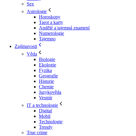
Sex
Astrologie
Horoskopy
Tarot a karty
Andělé a tajemná znamení
Numerologie
Tajemno
Zajímavosti
Věda
Biologie
Ekologie
Fyzika
Geografie
Historie
Chemie
Jazykověda
Vesmír
IT a technologie
Digital
Mobil
Technologie
Trendy
True crime