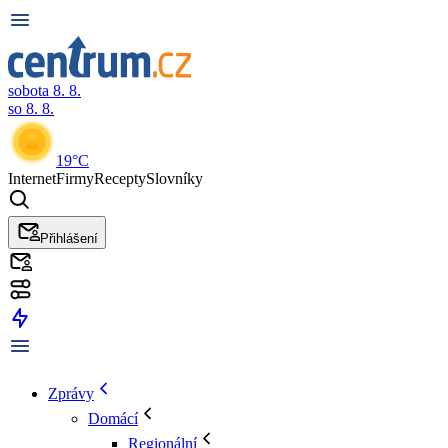
sobota 8. 8.
so 8. 8.
19°C
Internet
Firmy
Recepty
Slovníky
Přihlášení
Zprávy
Domácí
Regionální