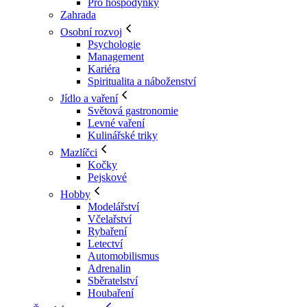
Pro hospodyňky
Zahrada
Osobní rozvoj
Psychologie
Management
Kariéra
Spiritualita a náboženství
Jídlo a vaření
Světová gastronomie
Levné vaření
Kulinářské triky
Mazlíčci
Kočky
Pejskové
Hobby
Modelářství
Včelařství
Rybaření
Letectví
Automobilismus
Adrenalin
Sběratelství
Houbaření