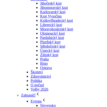
Jihočeský kraj
Jihomoravský kraj
Karlovarský kraj
Kraj Vysočina
Králověhradecký kraj
Liberecký kraj
Moravskoslezský kraj
Olomoucký kraj
Pardubický kraj
Plzeňský kraj
Středočeský kraj
Ústecký kraj
Zlínský kraj
Praha
Brno
Ostrava
Školství
Zdravotnictví
Politika
O počasí
Volby 2026
Zahraničí
Evropa
Slovensko