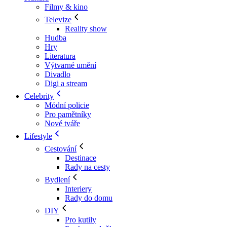
Filmy & kino
Televize
Reality show
Hudba
Hry
Literatura
Výtvarné umění
Divadlo
Digi a stream
Celebrity
Módní policie
Pro pamětníky
Nové tváře
Lifestyle
Cestování
Destinace
Rady na cesty
Bydlení
Interiery
Rady do domu
DIY
Pro kutily