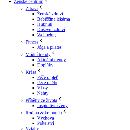
Ženské centrum
Zdraví
Ženské zdraví
Babiččina lékárna
Hubnutí
Duševní zdraví
Wellbeing
Fitness
Jóga a pilates
Módní trendy
Aktuální trendy
Doplňky
Krása
Péče o pleť
Péče o tělo
Vlasy
Nehty
Příběhy ze života
Inspirativní ženy
Rodina & komunita
Výchova
Přátelství
Vztahy