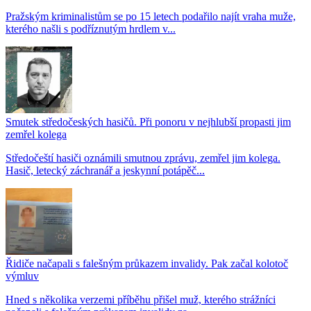
Pražským kriminalistům se po 15 letech podařilo najít vraha muže,
kterého našli s podříznutým hrdlem v...
Smutek středočeských hasičů. Při ponoru v nejhlubší propasti jim
zemřel kolega
Středočeští hasiči oznámili smutnou zprávu, zemřel jim kolega.
Hasič, letecký záchranář a jeskynní potápěč...
Řidiče načapali s falešným průkazem invalidy. Pak začal kolotoč
výmluv
Hned s několika verzemi příběhu přišel muž, kterého strážníci