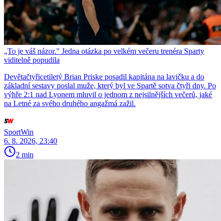
„To je váš názor." Jedna otázka po velkém večeru trenéra Sparty
viditelně popudila
Devětačtyřicetiletý Brian Priske posadil kapitána na lavičku a do
základní sestavy poslal muže, který byl ve Spartě sotva čtyři dny. Po
výhře 2:1 nad Lyonem mluvil o jednom z nejsilnějších večerů, jaké
na Letné za svého druhého angažmá zažil.
SportWin
6. 8. 2026, 23:40
2 min