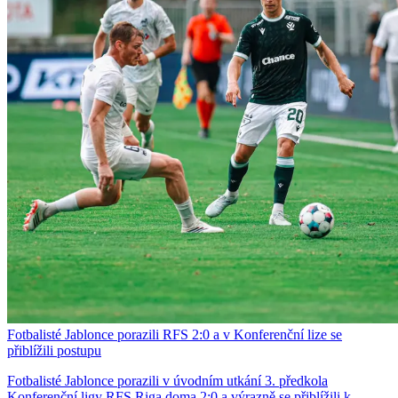
Fotbalisté Jablonce porazili RFS 2:0 a v Konferenční lize se
přiblížili postupu
Fotbalisté Jablonce porazili v úvodním utkání 3. předkola
Konferenční ligy RFS Riga doma 2:0 a výrazně se přiblížili k