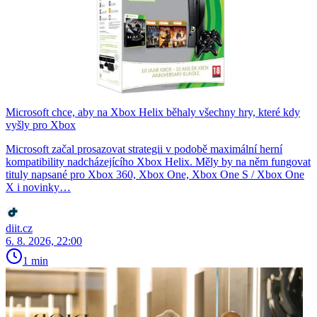
Microsoft chce, aby na Xbox Helix běhaly všechny hry, které kdy
vyšly pro Xbox
Microsoft začal prosazovat strategii v podobě maximální herní
kompatibility nadcházejícího Xbox Helix. Měly by na něm fungovat
tituly napsané pro Xbox 360, Xbox One, Xbox One S / Xbox One
X i novinky…
diit.cz
6. 8. 2026, 22:00
1 min