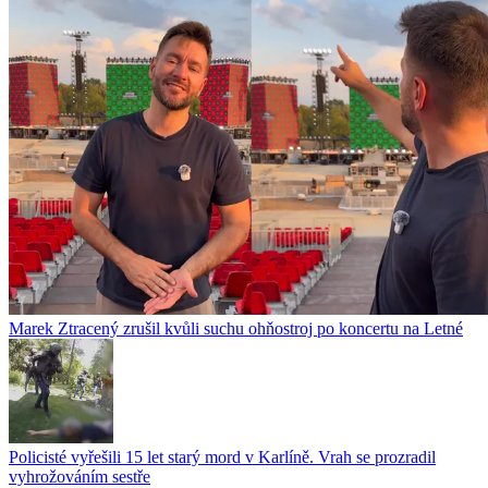
Marek Ztracený zrušil kvůli suchu ohňostroj po koncertu na Letné
Policisté vyřešili 15 let starý mord v Karlíně. Vrah se prozradil
vyhrožováním sestře