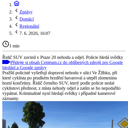
Zprávy
Domácí
Regionální
7. 6. 2026, 16:07
1 min
Řidič SUV zavinil v Praze 20 nehodu a odjel. Policie hledá svědky
Přidejte si obsah Centrum.cz do oblíbených zdrojů pro Google
hledání a Google zprávy
Pražští policisté vyšetřují dopravní nehodu v ulici Ve Žlíbku, při
které cyklista po prudkém brzdění havaroval a utrpěl zlomeninu
horní končetiny. Řidič černého SUV, který podle policie nedal
cyklistovi přednost, z místa nehody odjel a zatím se ho nepodařilo
vypátrat. Kriminalisté nyní hledají svědky i případné kamerové
záznamy.