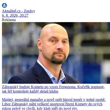
Aktuálně.cz - Zprávy
6. 8. 2026, 20:27
Reklama
Zábranský buduje Kometu po vzoru Fergusona. Kučeřík popisuje,
jak šéf kontroluje každý detail klubu
Majitel, generální manažer a nově opět hlavní trenér v jedné osobě.
Libor Zábranský stáhl veškeré sportovní řízení Komety do svých
rukou právě ve chvíli, kdy klub míří do nové éry.