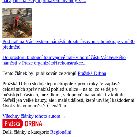
načapali s falešným průkazem invalidy za...
Pod trať na Václavském náměstí uložili časovou schránku, je v ní 30
předmětů
Do prostoru budoucí tramvajové tratě v horní části Václavského
náměstí v Praze organizátoři rekonstrukce...
Tento článek byl publikován ze zdrojů
Pražská Drbna
Pražská Drbna sleduje tep metropole z první ruky. V záplavě
celostátních zpráv nabízí pohled z ulice – na to, co se děje v
městských částech, mezi lidmi, v dopravě, na radnici i v kultuře.
Neřeší jen velké kauzy, ale i malé události, které utvářejí každodenní
život v hlavním městě. Čtenáři tu...
Všechny články tohoto autora →
Další články z kategorie
Regionální