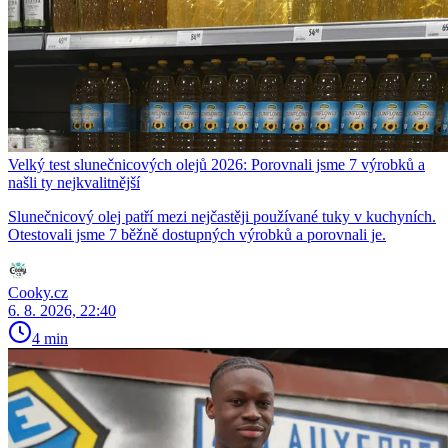
Velký test slunečnicových olejů 2026: Porovnali jsme 7 výrobků a
našli ty nejkvalitnější
Slunečnicový olej patří mezi nejčastěji používané tuky v kuchyních.
Otestovali jsme 7 běžně dostupných výrobků a porovnali je.
Cooky.cz
6. 8. 2026, 22:40
4 min