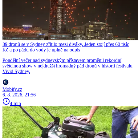
89 dronů se v Sydney zřítilo mezi diváky. Jeden stojí přes 60 tisíc
Kč a po pádu do vody je úplně na odpis
Pondělní večer nad sydneyským přístavem proměnil rekordní
světelnou show v nejdražší hromadný pád dronů v historii festivalu
Vivid Sydney.
Mobify.cz
6. 8. 2026, 21:56
4 min