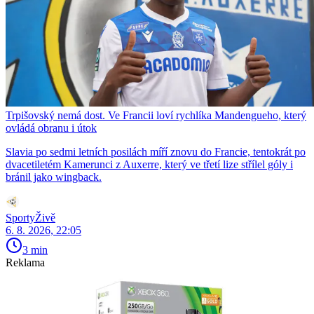
Trpišovský nemá dost. Ve Francii loví rychlíka Mandengueho, který
ovládá obranu i útok
Slavia po sedmi letních posilách míří znovu do Francie, tentokrát po
dvacetiletém Kamerunci z Auxerre, který ve třetí lize střílel góly i
bránil jako wingback.
SportyŽivě
6. 8. 2026, 22:05
3 min
Reklama