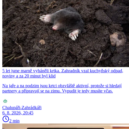
5 let jsme marně vyháněli krtka. Zahradník vzal kuchyňský odpad,
noviny a za 20 minut byl klid
Na jaře a na podzim jsou krtci obzvláště aktivní, protože si hledají
partnery a připravují se na zimu. Vypudit je tedy musíte včas.
Chalupáři-Zahrádkáři
6. 8. 2026, 20:45
2 min