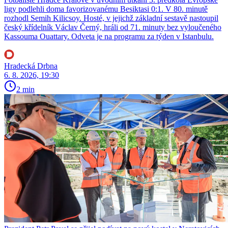
ligy podlehli doma favorizovanému Besiktasi 0:1. V 80. minutě
rozhodl Semih Kilicsoy. Hosté, v jejichž základní sestavě nastoupil
český křídelník Václav Černý, hráli od 71. minuty bez vyloučeného
Kassouma Ouattary. Odveta je na programu za týden v Istanbulu.
Hradecká Drbna
6. 8. 2026, 19:30
2 min