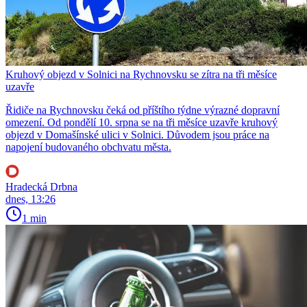
Kruhový objezd v Solnici na Rychnovsku se zítra na tři měsíce
uzavře
Řidiče na Rychnovsku čeká od příštího týdne výrazné dopravní
omezení. Od pondělí 10. srpna se na tři měsíce uzavře kruhový
objezd v Domašínské ulici v Solnici. Důvodem jsou práce na
napojení budovaného obchvatu města.
Hradecká Drbna
dnes, 13:26
1 min