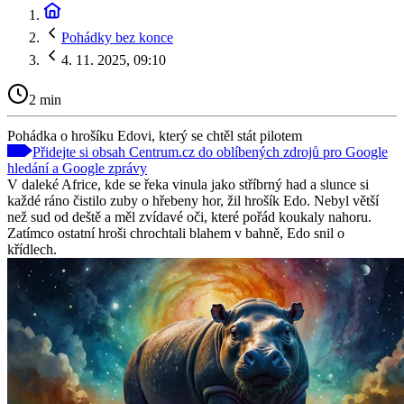
Pohádky bez konce
4. 11. 2025, 09:10
2 min
Pohádka o hrošíku Edovi, který se chtěl stát pilotem
Přidejte si obsah Centrum.cz do oblíbených zdrojů pro Google
hledání a Google zprávy
V daleké Africe, kde se řeka vinula jako stříbrný had a slunce si
každé ráno čistilo zuby o hřebeny hor, žil hrošík Edo. Nebyl větší
než sud od deště a měl zvídavé oči, které pořád koukaly nahoru.
Zatímco ostatní hroši chrochtali blahem v bahně, Edo snil o
křídlech.