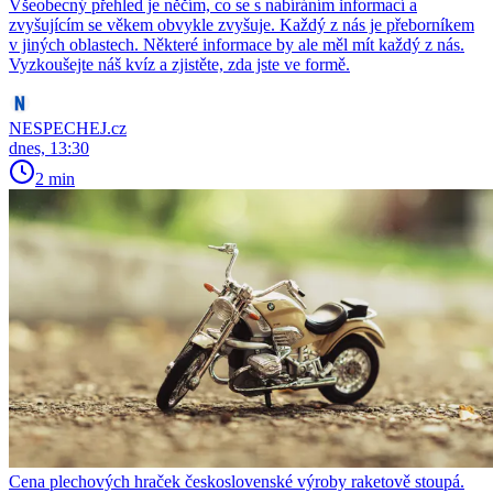
Všeobecný přehled je něčím, co se s nabíráním informací a
zvyšujícím se věkem obvykle zvyšuje. Každý z nás je přeborníkem
v jiných oblastech. Některé informace by ale měl mít každý z nás.
Vyzkoušejte náš kvíz a zjistěte, zda jste ve formě.
NESPECHEJ.cz
dnes, 13:30
2 min
Cena plechových hraček československé výroby raketově stoupá.