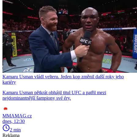
Kamaru Usman vládl velteru. Jeden kop změnil další roky jeho
kariéry
Kamaru Usman pětkrát obhájil titul UFC a patřil mezi
nejdominantnější šampiony své éry.
MMAMAG.cz
dnes, 12:30
2 min
Reklama