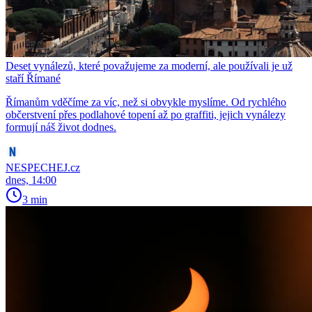
Deset vynálezů, které považujeme za moderní, ale používali je už
staří Římané
Římanům vděčíme za víc, než si obvykle myslíme. Od rychlého
občerstvení přes podlahové topení až po graffiti, jejich vynálezy
formují náš život dodnes.
NESPECHEJ.cz
dnes, 14:00
3 min