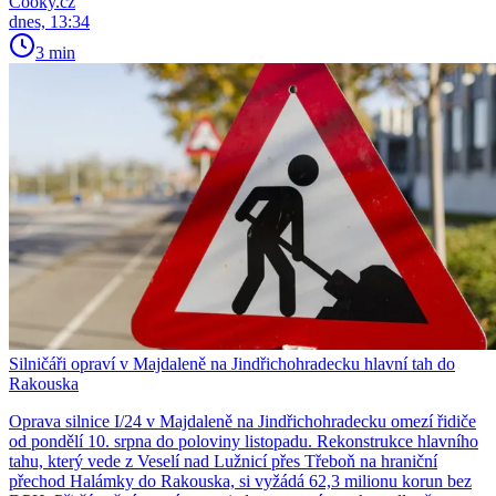
Cooky.cz
dnes, 13:34
3 min
Silničáři opraví v Majdaleně na Jindřichohradecku hlavní tah do
Rakouska
Oprava silnice I/24 v Majdaleně na Jindřichohradecku omezí řidiče
od pondělí 10. srpna do poloviny listopadu. Rekonstrukce hlavního
tahu, který vede z Veselí nad Lužnicí přes Třeboň na hraniční
přechod Halámky do Rakouska, si vyžádá 62,3 milionu korun bez