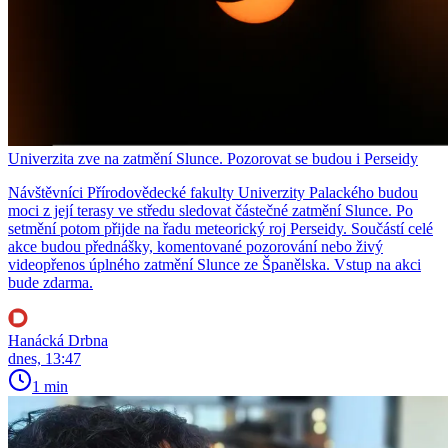
Univerzita zve na zatmění Slunce. Pozorovat se budou i Perseidy
Návštěvníci Přírodovědecké fakulty Univerzity Palackého budou
moci z její terasy ve středu sledovat částečné zatmění Slunce. Po
setmění potom přijde na řadu meteorický roj Perseidy. Součástí celé
akce budou přednášky, komentované pozorování nebo živý
videopřenos úplného zatmění Slunce ze Španělska. Vstup na akci
bude zdarma.
Hanácká Drbna
dnes, 13:47
1 min