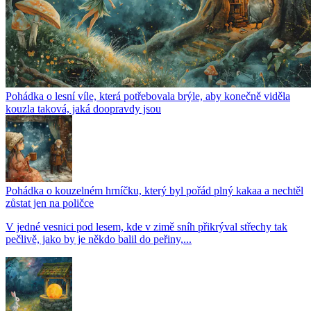
Pohádka o lesní víle, která potřebovala brýle, aby konečně viděla
kouzla taková, jaká doopravdy jsou
Pohádka o kouzelném hrníčku, který byl pořád plný kakaa a nechtěl
zůstat jen na poličce
V jedné vesnici pod lesem, kde v zimě sníh přikrýval střechy tak
pečlivě, jako by je někdo balil do peřiny,...