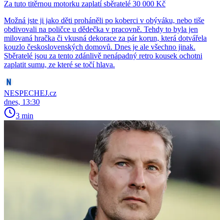
Za tuto titěrnou motorku zaplatí sběratelé 30 000 Kč
Možná jste ji jako děti proháněli po koberci v obýváku, nebo tiše
obdivovali na poličce u dědečka v pracovně. Tehdy to byla jen
milovaná hračka či vkusná dekorace za pár korun, která dotvářela
kouzlo československých domovů. Dnes je ale všechno jinak.
Sběratelé jsou za tento zdánlivě nenápadný retro kousek ochotni
zaplatit sumu, ze které se točí hlava.
NESPECHEJ.cz
dnes, 13:30
3 min