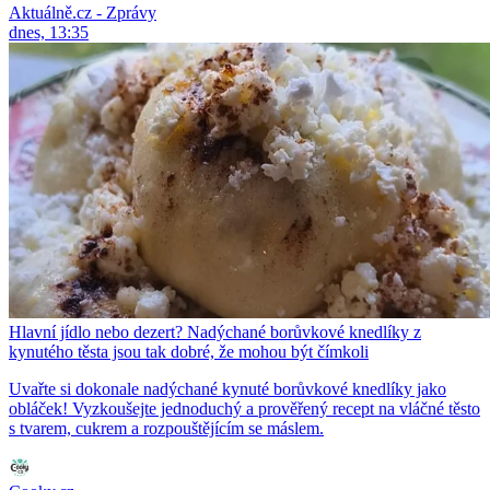
Aktuálně.cz - Zprávy
dnes, 13:35
Hlavní jídlo nebo dezert? Nadýchané borůvkové knedlíky z
kynutého těsta jsou tak dobré, že mohou být čímkoli
Uvařte si dokonale nadýchané kynuté borůvkové knedlíky jako
obláček! Vyzkoušejte jednoduchý a prověřený recept na vláčné těsto
s tvarem, cukrem a rozpouštějícím se máslem.