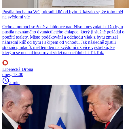
Pustila hocha na WC, ukradl klíč od bytu. Ukázalo se, že toho měl
na svědomí víc
Ochota pomoci se ženě z Jablonce nad Nisou nevyplatila. Do bytu
pustila neznámého dvanáctiletého chlapce, který ji slušně požádal o
použití toalety. Místo poděkování a odchodu však z bytu zmizel
náhradní klíč od bytu i s čipem od vchodu. Jak následně zjistili
strážníci, mladík měl ten den na svědomí už více výstřelků, ke
kterým se nechal inspirovat videi na sociální síti TikTok.
Liberecká Drbna
dnes, 13:00
2 min