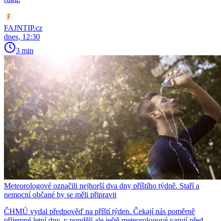
FAJNTIP.cz
dnes, 12:30
3 min
Meteorologové označili nejhorší dva dny příštího týdně. Staří a
nemocní občané by se měli připravit
ČHMÚ vydal předpověď na příští týden. Čekají nás poměrně
příjemné letní dny, v pondělí ale ještě meteorologové varují před