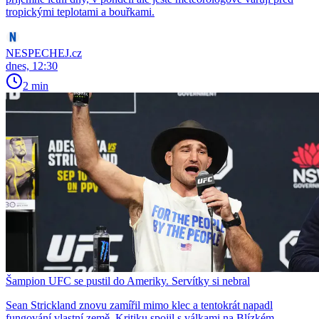
tropickými teplotami a bouřkami.
NESPECHEJ.cz
dnes, 12:30
2 min
Šampion UFC se pustil do Ameriky. Servítky si nebral
Sean Strickland znovu zamířil mimo klec a tentokrát napadl
fungování vlastní země. Kritiku spojil s válkami na Blízkém