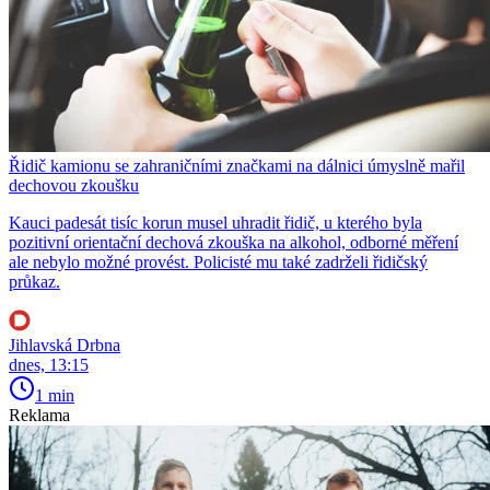
Řidič kamionu se zahraničními značkami na dálnici úmyslně mařil
dechovou zkoušku
Kauci padesát tisíc korun musel uhradit řidič, u kterého byla
pozitivní orientační dechová zkouška na alkohol, odborné měření
ale nebylo možné provést. Policisté mu také zadrželi řidičský
průkaz.
Jihlavská Drbna
dnes, 13:15
1 min
Reklama