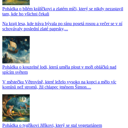
Pohádka o bílém králíčkovi a zlatém míči, který se nikdy nezastavil
tam, kde ho všichni čekali
Na kraji lesa, kde tráva bývala po ránu posetá rosou a večer se v ní
schovávaly poslední zlaté paprsky,...
Pohádka o kouzelné lodi, která uměla plout v moři obláčků nad
spícím světem
V městečku Větrovíně, které leželo vysoko na kopci a mělo víc
komínů než stromů, žil chlapec jménem Šimon....
Pohádka o tygříkovi Jiříkovi, který se stal vegetariánem