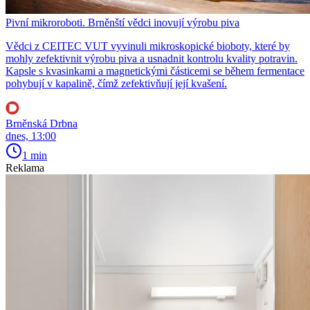
Pivní mikroroboti. Brněnští vědci inovují výrobu piva
Vědci z CEITEC VUT vyvinuli mikroskopické bioboty, které by
mohly zefektivnit výrobu piva a usnadnit kontrolu kvality potravin.
Kapsle s kvasinkami a magnetickými částicemi se během fermentace
pohybují v kapalině, čímž zefektivňují její kvašení.
Brněnská Drbna
dnes, 13:00
1 min
Reklama