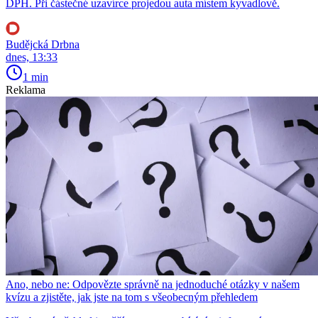
DPH. Při částečné uzavírce projedou auta místem kyvadlově.
Budějcká Drbna
dnes, 13:33
1 min
Reklama
Ano, nebo ne: Odpovězte správně na jednoduché otázky v našem
kvízu a zjistěte, jak jste na tom s všeobecným přehledem