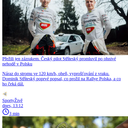
Přežili jen zázrakem. Český pilot Stříteský promluvil po ohnivé
nehodě v Polsku
Náraz do stromu ve 120 km/h, oheň, vyprošťování z vraku.
Dominik Stříteský poprvé popsal, co prožil na Rallye Polska, a co
ho čeká dál.
SportyŽivě
dnes, 13:12
3 min