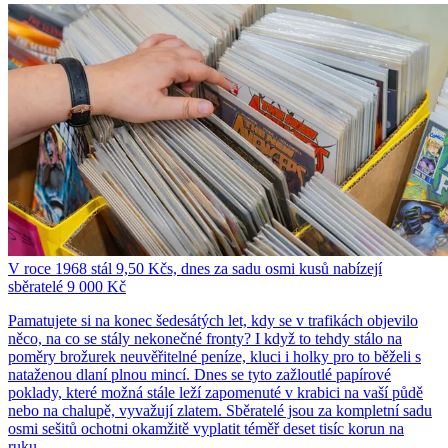
V roce 1968 stál 9,50 Kčs, dnes za sadu osmi kusů nabízejí
sběratelé 9 000 Kč
Pamatujete si na konec šedesátých let, kdy se v trafikách objevilo
něco, na co se stály nekonečné fronty? I když to tehdy stálo na
poměry brožurek neuvěřitelné peníze, kluci i holky pro to běželi s
nataženou dlaní plnou mincí. Dnes se tyto zažloutlé papírové
poklady, které možná stále leží zapomenuté v krabici na vaší půdě
nebo na chalupě, vyvažují zlatem. Sběratelé jsou za kompletní sadu
osmi sešitů ochotni okamžitě vyplatit téměř deset tisíc korun na
ruku.