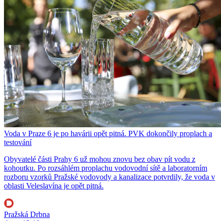
Voda v Praze 6 je po havárii opět pitná. PVK dokončily proplach a
testování
Obyvatelé části Prahy 6 už mohou znovu bez obav pít vodu z
kohoutku. Po rozsáhlém proplachu vodovodní sítě a laboratorním
rozboru vzorků Pražské vodovody a kanalizace potvrdily, že voda v
oblasti Veleslavína je opět pitná.
Pražská Drbna