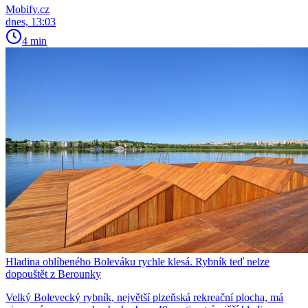
Mobify.cz
dnes, 13:03
4 min
Hladina oblíbeného Boleváku rychle klesá. Rybník teď nelze
dopouštět z Berounky
Velký Bolevecký rybník, největší plzeňská rekreační plocha, má