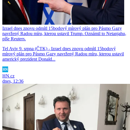
Izrael dnes znovu odmítl 15bodový mírový plán pro Pásmo Gazy
navržený Radou míru, kterou ustavil Trump. Oznámil to Netanjahu,
píše Reuters.
Tel Aviv 9. srpna (ČTK) - Izrael dnes znovu odmítl 15bodový
mírový plán pro Pásmo Gazy navržený Radou míru, kterou ustavil
americký prezident Donald...
HN.cz
dnes, 12:36