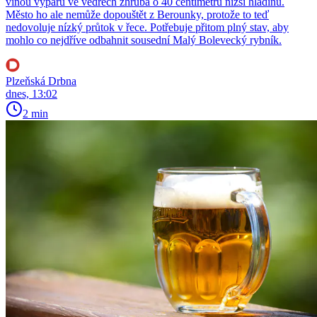
vinou výparu ve vedrech zhruba o 40 centimetrů nižší hladinu.
Město ho ale nemůže dopouštět z Berounky, protože to teď
nedovoluje nízký průtok v řece. Potřebuje přitom plný stav, aby
mohlo co nejdříve odbahnit sousední Malý Bolevecký rybník.
Plzeňská Drbna
dnes, 13:02
2 min