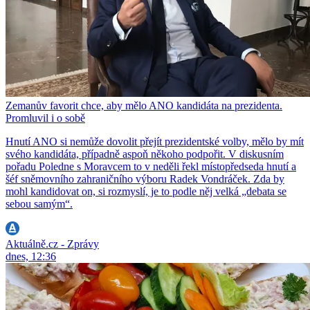
Zemanův favorit chce, aby mělo ANO kandidáta na prezidenta.
Promluvil i o sobě
Hnutí ANO si nemůže dovolit přejít prezidentské volby, mělo by mít
svého kandidáta, případně aspoň někoho podpořit. V diskusním
pořadu Poledne s Moravcem to v neděli řekl místopředseda hnutí a
šéf sněmovního zahraničního výboru Radek Vondráček. Zda by
mohl kandidovat on, si rozmyslí, je to podle něj velká „debata se
sebou samým“.
Aktuálně.cz - Zprávy
dnes, 12:36