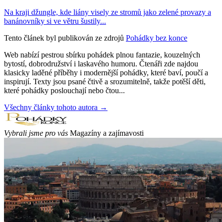
Na kraji džungle, kde liány visely ze stromů jako zelené provazy a
banánovníky si ve větru šustily...
Tento článek byl publikován ze zdrojů
Pohádky bez konce
Web nabízí pestrou sbírku pohádek plnou fantazie, kouzelných
bytostí, dobrodružství i laskavého humoru. Čtenáři zde najdou
klasicky laděné příběhy i modernější pohádky, které baví, poučí a
inspirují. Texty jsou psané čtivě a srozumitelně, takže potěší děti,
které pohádky poslouchají nebo čtou...
Všechny články tohoto autora →
Vybrali jsme pro vás
Magazíny a zajímavosti