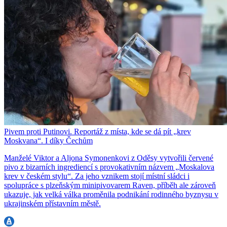
Pivem proti Putinovi. Reportáž z místa, kde se dá pít „krev
Moskvana“. I díky Čechům
Manželé Viktor a Aljona Symonenkovi z Oděsy vytvořili červené
pivo z bizarních ingrediencí s provokativním názvem „Moskalova
krev v českém stylu“. Za jeho vznikem stojí místní sládci i
spolupráce s plzeňským minipivovarem Raven, příběh ale zároveň
ukazuje, jak velká válka proměnila podnikání rodinného byznysu v
ukrajinském přístavním městě.