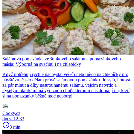
Salámová pomazánka ze šunkového salámu a pomazánkového
másla: Výborná na svačinu i na chlebíčky
Když potřebuji rychle nachystat večeři nebo něco na chlebíčky pro
návštěvu, často dělám právě salámovou pomazánku. Je sytá, hotová
za pár minut a díky nastrouhanému salámu, vejcím natvrdo a
kyselým okurkám má výraznou chuť, kterou u nás doma jí i ti, kteří
si na pomazánky běžně moc nepotrpí.
Cooky.cz
dnes, 12:33
3 min