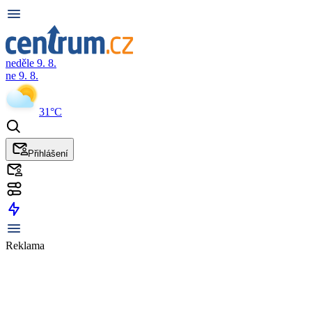
neděle 9. 8.
ne 9. 8.
31°C
Přihlášení
Reklama