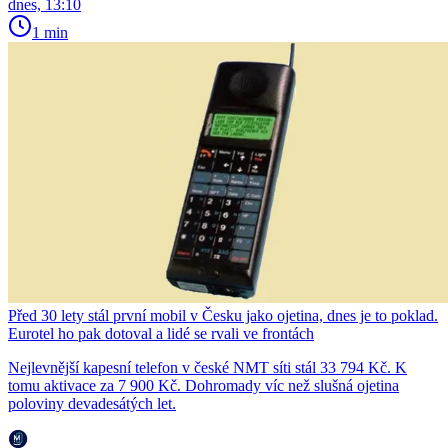
dnes, 13:10
1 min
Před 30 lety stál první mobil v Česku jako ojetina, dnes je to poklad.
Eurotel ho pak dotoval a lidé se rvali ve frontách
Nejlevnější kapesní telefon v české NMT síti stál 33 794 Kč. K
tomu aktivace za 7 900 Kč. Dohromady víc než slušná ojetina
poloviny devadesátých let.