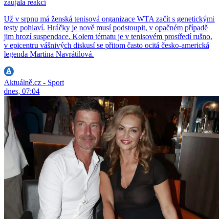
zaujala reakcí
Už v srpnu má ženská tenisová organizace WTA začít s genetickými
testy pohlaví. Hráčky je nově musí podstoupit, v opačném případě
jim hrozí suspendace. Kolem tématu je v tenisovém prostředí rušno,
v epicentru vášnivých diskusí se přitom často ocitá česko-americká
legenda Martina Navrátilová.
Aktuálně.cz - Sport
dnes, 07:04