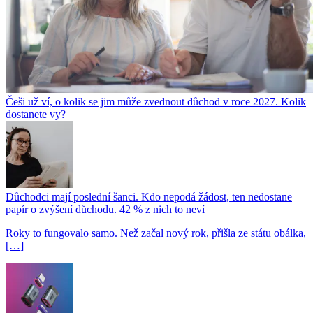
Češi už ví, o kolik se jim může zvednout důchod v roce 2027. Kolik
dostanete vy?
Důchodci mají poslední šanci. Kdo nepodá žádost, ten nedostane
papír o zvýšení důchodu. 42 % z nich to neví
Roky to fungovalo samo. Než začal nový rok, přišla ze státu obálka,
[…]