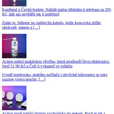
Kaufland u Čechů boduje. Nabídl malou blbůstku k telefonu za 205
Kč, lidé ani nevěděli jak ji potřebují
Znáte to. Sáhnete po nabíjecím kabelu, jenže koncovku držíte
obráceně, minete a […]
Action nabízí praktickou věcičku, která prodlouží život elektronice.
Stojí 51,90 Kč a Češi ji vykupují ve velkém
Uvnitř notebooku, stolního počítače i obyčejné klávesnice se roky
usazuje vrstva prachu, […]
Action nově nabízí chytrou vychytávku do pokoje. Pocit je jak z