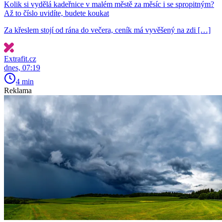
Kolik si vydělá kadeřnice v malém městě za měsíc i se spropitným?
Až to číslo uvidíte, budete koukat
Za křeslem stojí od rána do večera, ceník má vyvěšený na zdi […]
Extrafit.cz
dnes, 07:19
4 min
Reklama