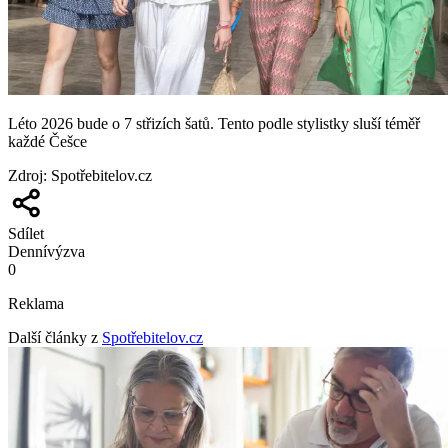
Léto 2026 bude o 7 střizích šatů. Tento podle stylistky sluší téměř
každé Češce
Zdroj
:
Spotřebitelov.cz
Sdílet
Denní
výzva
0
Reklama
Další články z
Spotřebitelov.cz