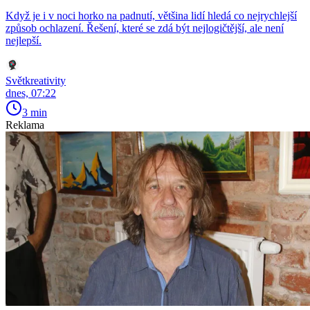
Když je i v noci horko na padnutí, většina lidí hledá co nejrychlejší
způsob ochlazení. Řešení, které se zdá být nejlogičtější, ale není
nejlepší.
Světkreativity
dnes, 07:22
3 min
Reklama