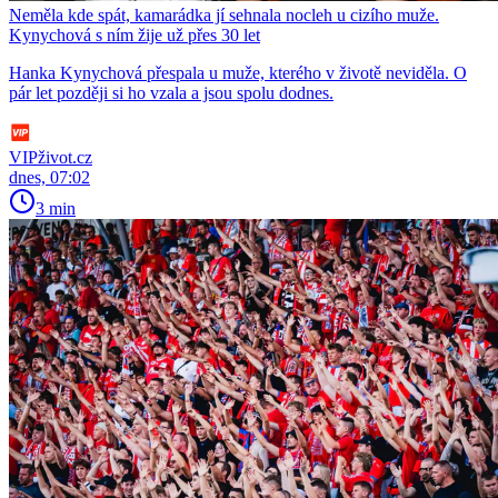
Neměla kde spát, kamarádka jí sehnala nocleh u cizího muže.
Kynychová s ním žije už přes 30 let
Hanka Kynychová přespala u muže, kterého v životě neviděla. O
pár let později si ho vzala a jsou spolu dodnes.
VIPživot.cz
dnes, 07:02
3 min