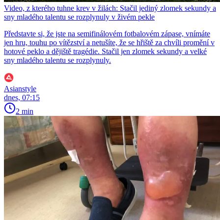
Video, z kterého tuhne krev v žilách: Stačil jediný zlomek sekundy a
sny mladého talentu se rozplynuly v živém pekle
Představte si, že jste na semifinálovém fotbalovém zápase, vnímáte
jen hru, touhu po vítězství a netušíte, že se hřiště za chvíli promění v
hotové peklo a dějiště tragédie. Stačil jen zlomek sekundy a velké
sny mladého talentu se rozplynuly.
Asianstyle
dnes, 07:15
2 min