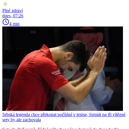
Plné zdraví
dnes, 07:26
4 min
Srbská legenda chce překopat počítání v tenise, formát na tři vítězné
sety by ale zachovala