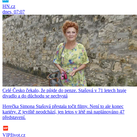
HN.cz
dnes, 07:07
Celé Česko čekalo, že půjde do penze. Stašová v 71 letech hraje
divadlo a do důchodu se nechystá
Herečka Simona Stašová přestala točit filmy. Není to ale konec
kariéry. Z jeviště neodchází, jen letos v létě má naplánováno 47
představení.
VIPživot.cz