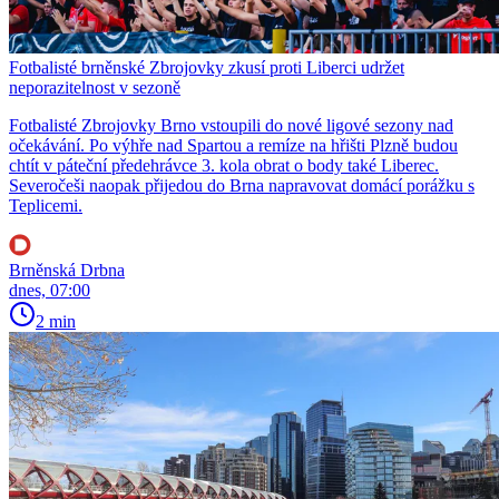
Fotbalisté brněnské Zbrojovky zkusí proti Liberci udržet
neporazitelnost v sezoně
Fotbalisté Zbrojovky Brno vstoupili do nové ligové sezony nad
očekávání. Po výhře nad Spartou a remíze na hřišti Plzně budou
chtít v páteční předehrávce 3. kola obrat o body také Liberec.
Severočeši naopak přijedou do Brna napravovat domácí porážku s
Teplicemi.
Brněnská Drbna
dnes, 07:00
2 min