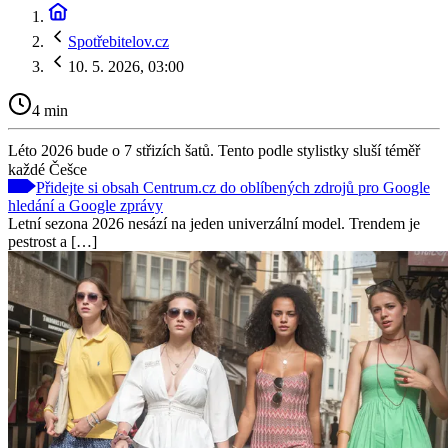
Spotřebitelov.cz
10. 5. 2026, 03:00
4 min
Léto 2026 bude o 7 střizích šatů. Tento podle stylistky sluší téměř
každé Češce
Přidejte si obsah Centrum.cz do oblíbených zdrojů pro Google
hledání a Google zprávy
Letní sezona 2026 nesází na jeden univerzální model. Trendem je
pestrost a […]