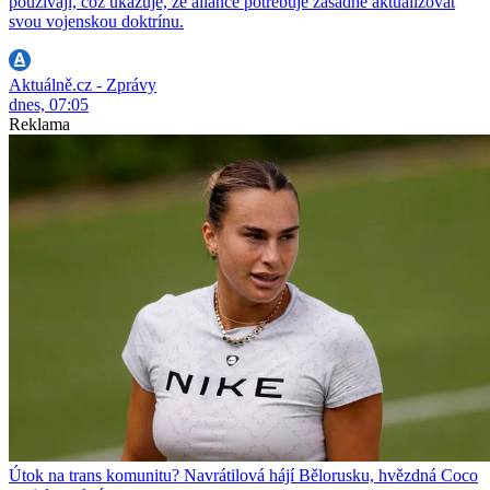
používají, což ukazuje, že aliance potřebuje zásadně aktualizovat
svou vojenskou doktrínu.
Aktuálně.cz - Zprávy
dnes, 07:05
Reklama
Útok na trans komunitu? Navrátilová hájí Bělorusku, hvězdná Coco