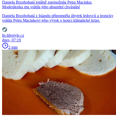
Daniela Brzobohatá totálně znemožnila Petra Macinku:
Moderátorka mu vrátila jeho absurdní chvástání
Daniela Brzobohatá z Islandu připomněla úbytek ledovců a ironicky
vrátila Petru Macinkovi jeho výrok o konci klimatické krize.
In-lifestyle.cz
dnes, 07:19
2 min