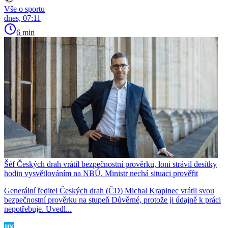
Vše o sportu
dnes, 07:11
6 min
Šéf Českých drah vrátil bezpečnostní prověrku, loni strávil desítky
hodin vysvětlováním na NBÚ. Ministr nechá situaci prověřit
Generální ředitel Českých drah (ČD) Michal Krapinec vrátil svou
bezpečnostní prověrku na stupeň Důvěrné, protože ji údajně k práci
nepotřebuje. Uvedl...