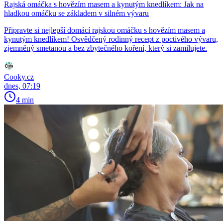
Rajská omáčka s hovězím masem a kynutým knedlíkem: Jak na
hladkou omáčku se základem v silném vývaru
Připravte si nejlepší domácí rajskou omáčku s hovězím masem a
kynutým knedlíkem! Osvědčený rodinný recept z poctivého vývaru,
zjemněný smetanou a bez zbytečného koření, který si zamilujete.
Cooky.cz
dnes, 07:19
4 min