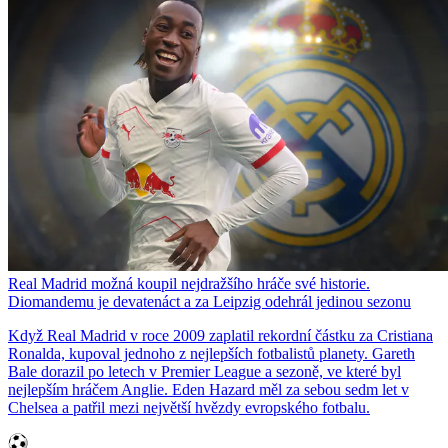
Real Madrid možná koupil nejdražšího hráče své historie.
Diomandemu je devatenáct a za Leipzig odehrál jedinou sezonu
Když Real Madrid v roce 2009 zaplatil rekordní částku za Cristiana
Ronalda, kupoval jednoho z nejlepších fotbalistů planety. Gareth
Bale dorazil po letech v Premier League a sezoně, ve které byl
nejlepším hráčem Anglie. Eden Hazard měl za sebou sedm let v
Chelsea a patřil mezi největší hvězdy evropského fotbalu.