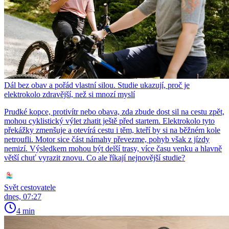
Dál bez obav a pořád vlastní silou. Studie ukazují, proč je
elektrokolo zdravější, než si mnozí myslí
Prudké kopce, protivítr nebo obava, zda zbude dost sil na cestu zpět,
mohou cyklistický výlet zhatit ještě před startem. Elektrokolo tyto
překážky zmenšuje a otevírá cestu i těm, kteří by si na běžném kole
netroufli. Motor sice část námahy převezme, pohyb však z jízdy
nemizí. Výsledkem mohou být delší trasy, více času venku a hlavně
větší chuť vyrazit znovu. Co ale říkají nejnovější studie?
Svět cestovatele
dnes, 07:27
4 min