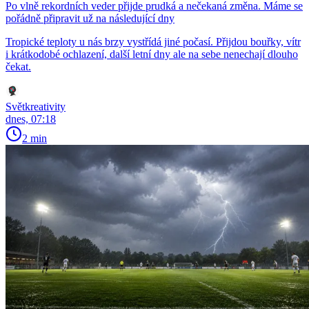
Po vlně rekordních veder přijde prudká a nečekaná změna. Máme se
pořádně připravit už na následující dny
Tropické teploty u nás brzy vystřídá jiné počasí. Přijdou bouřky, vítr
i krátkodobé ochlazení, další letní dny ale na sebe nenechají dlouho
čekat.
Světkreativity
dnes, 07:18
2 min