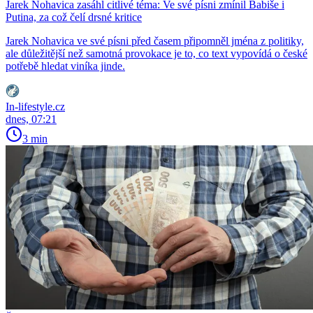
Jarek Nohavica zasáhl citlivé téma: Ve své písni zmínil Babiše i
Putina, za což čelí drsné kritice
Jarek Nohavica ve své písni před časem připomněl jména z politiky,
ale důležitější než samotná provokace je to, co text vypovídá o české
potřebě hledat viníka jinde.
In-lifestyle.cz
dnes, 07:21
3 min