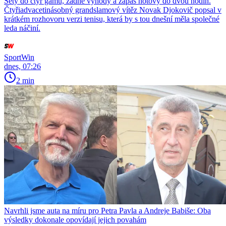
Sety do čtyř gamů, žádné výhody a zápas hotový do dvou hodin.
Čtyřiadvacetinásobný grandslamový vítěz Novak Djokovič popsal v
krátkém rozhovoru verzi tenisu, která by s tou dnešní měla společné
leda náčiní.
SportWin
dnes, 07:26
2 min
Navrhli jsme auta na míru pro Petra Pavla a Andreje Babiše: Oba
výsledky dokonale opovídají jejich povahám