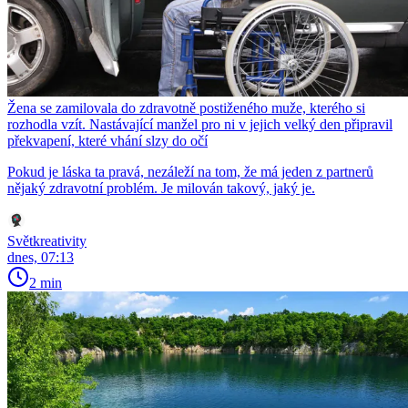
Žena se zamilovala do zdravotně postiženého muže, kterého si
rozhodla vzít. Nastávající manžel pro ni v jejich velký den připravil
překvapení, které vhání slzy do očí
Pokud je láska ta pravá, nezáleží na tom, že má jeden z partnerů
nějaký zdravotní problém. Je milován takový, jaký je.
Světkreativity
dnes, 07:13
2 min