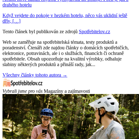
drahého hotelu
Když vejdete do pokoje v hezkém hotelu, něco vás uklidní ještě
dřív, […]
Tento článek byl publikován ze zdrojů
Spotřebitelov.cz
Web se zaměřuje na spotřebitelská témata, testy produktů a
poradenství. Čtenáři zde najdou články o domácích spotřebičích,
elektronice, potravinách, ale i o službách, financích či ochraně
spotřebitele. Obsah upozorňuje na kvalitní výrobky, odhaluje
slabiny některých produktů a přináší rady, jak...
Všechny články tohoto autora →
Vybrali jsme pro vás
Magazíny a zajímavosti