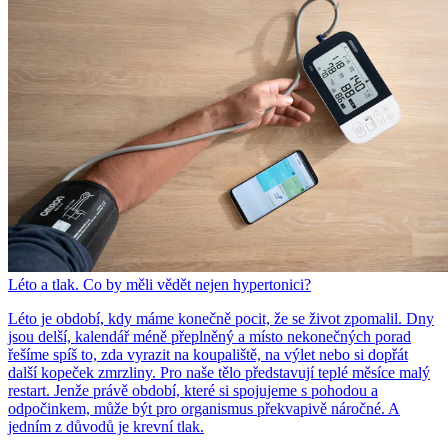
Léto a tlak. Co by měli vědět nejen hypertonici?
Léto je období, kdy máme konečně pocit, že se život zpomalil. Dny
jsou delší, kalendář méně přeplněný a místo nekonečných porad
řešíme spíš to, zda vyrazit na koupaliště, na výlet nebo si dopřát
další kopeček zmrzliny. Pro naše tělo představují teplé měsíce malý
restart. Jenže právě období, které si spojujeme s pohodou a
odpočinkem, může být pro organismus překvapivě náročné. A
jedním z důvodů je krevní tlak.