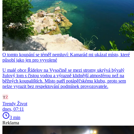
O tomto koupání se téměř nemluví: Kamarád mi ukázal místo, které
působí jako jen pro vyvolené
U malé obce Řídelov na Vysočině se mezi stromy ukrývá bývalý
žulový lom s čistou vodou a výrazně klidnější atmosférou než na
běžných koupalištích. Místo patří potápěčskému klubu, proto sem
nelze vyrazit bez respektování podmínek provozovatele.
Trendy Život
dnes, 07:11
3 min
Reklama