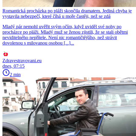
Romantická procházka po pláži skončila dramatem. Jediná chyba je
vystavila nebezpečí, které číhá u moře častěji, než se zdá
Mladý pár nemohl uvěřit svým očím, když uviděl své nohy po
procházce po pláži. Mladý muž se ženou zjistili, že se stali obětmi
neviditelného nepřítele. Není nic romantičtějšího, než strávit
dovolenou s milovanou osobou [...]...
Zdravestravovani.eu
dnes, 07:15
2 min