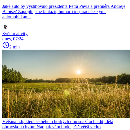
Jaké auto by vystihovalo prezidenta Petra Pavla a premiéra Andreje
Babiše? Zapojili jsme fantazii, humor i inspiraci českými
automobilkami.
Světkreativity
dnes, 07:24
2 min
Většina lidí, která se během horkých dnů snaží ochladit, dělá
obrovskou chybu: Naopak vám bude ještě větší vedro