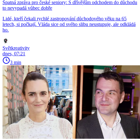
Špatná zpráva pro české seniory: S dřívějším odchodem do důchodu
to nevypadá vůbec dobře
Lidé, kteří čekali rychlé zastropování důchodového věku na 65
letech, si počkají. Vláda sice od svého slibu neustupuje, ale odkládá
ho.
Světkreativity
dnes, 07:21
3 min