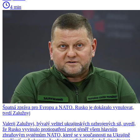
4 min
Špatná zpráva pro Evropu a NATO. Rusko je dokázalo vynulovat,
tvrdí Zalužnyj
Valerij Zalužnyj, bývalý velitel ukrajinských ozbrojených sil, uvedl,
že Rusko vyvinulo protiopatření proti téměř všem hlavním
zbraňovým systémům NATO, které se v současnosti na Ukrajině