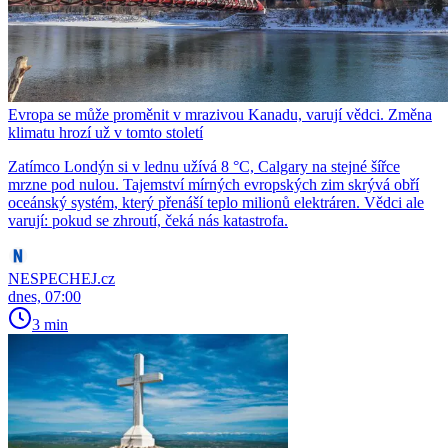
Evropa se může proměnit v mrazivou Kanadu, varují vědci. Změna
klimatu hrozí už v tomto století
Zatímco Londýn si v lednu užívá 8 °C, Calgary na stejné šířce
mrzne pod nulou. Tajemství mírných evropských zim skrývá obří
oceánský systém, který přenáší teplo milionů elektráren. Vědci ale
varují: pokud se zhroutí, čeká nás katastrofa.
NESPECHEJ.cz
dnes, 07:00
3 min