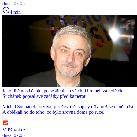
dnes, 07:05
4 min
Jako dítě nosil čepici po sestřenici a všichni ho měli za holčičku.
Suchánek popsal své začátky před kamerou
Michal Suchánek pózoval pro české časopisy dřív, než se naučil číst.
A oblékali ho do toho, co bylo zrovna doma po ruce.
VIPživot.cz
dnes, 07:05