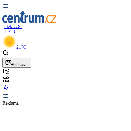
pátek 7. 8.
pá 7. 8.
21°C
Přihlášení
Reklama