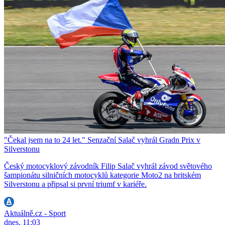
"Čekal jsem na to 24 let." Senzační Salač vyhrál Gradn Prix v
Silverstonu
Český motocyklový závodník Filip Salač vyhrál závod světového
šampionátu silničních motocyklů kategorie Moto2 na britském
Silverstonu a připsal si první triumf v kariéře.
Aktuálně.cz - Sport
dnes, 11:03