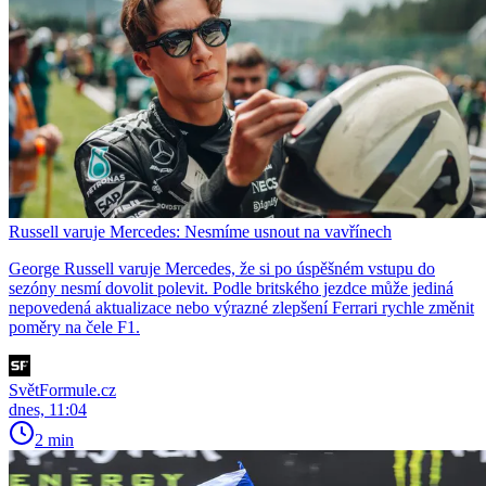
Russell varuje Mercedes: Nesmíme usnout na vavřínech
George Russell varuje Mercedes, že si po úspěšném vstupu do
sezóny nesmí dovolit polevit. Podle britského jezdce může jediná
nepovedená aktualizace nebo výrazné zlepšení Ferrari rychle změnit
poměry na čele F1.
SvětFormule.cz
dnes, 11:04
2 min