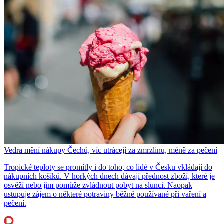
Vedra mění nákupy Čechů, víc utrácejí za zmrzlinu, méně za pečení
Tropické teploty se promítly i do toho, co lidé v Česku vkládají do
nákupních košíků. V horkých dnech dávají přednost zboží, které je
osvěží nebo jim pomůže zvládnout pobyt na slunci. Naopak
ustupuje zájem o některé potraviny běžně používané při vaření a
pečení.