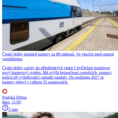
České dráhy instalují kamery za 88 milionů. Ve vlacích mají omezit
vandalismus
České dráhy začaly do příměstských vlaků CityElefant instalovat
nový kamerový systém. Má zvýšit bezpečnost cestujících, pomoci
policii při vyšetřování i odradit vandaly. Do podzimu 2027 se
kamery objeví v celkem 55 soupravách.
Pražská Drbna
dnes, 11:05
2 min