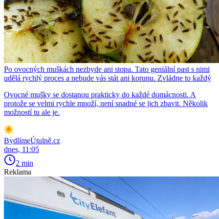
Po ovocných muškách nezbyde ani stopa. Tato geniální past s nimi
udělá rychlý proces a nebude vás stát ani korunu. Zvládne to každý
Ovocné mušky se dostanou prakticky do každé domácnosti. A
protože se velmi rychle množí, není snadné se jich zbavit. Několik
možností tu ale je.
BydlímeÚtulně.cz
dnes, 11:05
2 min
Reklama