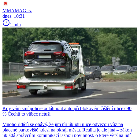
MMAMAG.cz
dnes, 10:31
1 min
Kdy vám smí policie odtáhnout auto při blokovém čištění ulice? 90
% Čechů to vůbec netuší
Mnoho řidičů se obává, že jim při úklidu ulice odvezou vůz na
placené parkoviště kdesi na okraji města. Realita je ale jiná – zákon
ukládá správcům komunikací jasnou povinnost, o které většina lidí