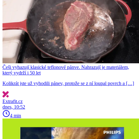
Češi vyhazují klasické teflonové pánve. Nahrazují je materiálem,
který vydrží i 50 let
Kolikrát jste už vyhodili pánev, protože se z ní loupal povrch a […]
Extrafit.cz
dnes, 10:52
4 min