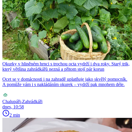
Okurky v hliněném hrnci s trochou octa vydrží i dva roky. Starý trik,
který většina zahrádkářů nezná a přitom stojí pár korun
Ocet se v domácnosti i na zahradě uplatňuje jako skvělý pomocník.
A pomůže vám i s nakládáním okurek – vydrží pak mnohem déle.
Chalupáři-Zahrádkáři
dnes, 10:58
2 min