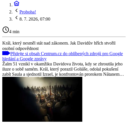
Proboha!
8. 7. 2026, 07:00
4 min
Král, který nesměl stát nad zákonem. Jak Davidův hřích stvořil
osobní odpovědnost
Přidejte si obsah Centrum.cz do oblíbených zdrojů pro Google
hledání a Google zprávy
Žalm 51 vznikl v okamžiku Davidova života, kdy se zhroutila jeho
iluze o sobě samém. Král, který porazil Goliáše, odolal pokušení
zabít Saula a sjednotil Izrael, je konfrontován prorokem Nátanem…