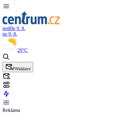
neděle 9. 8.
ne 9. 8.
29°C
Přihlášení
Reklama