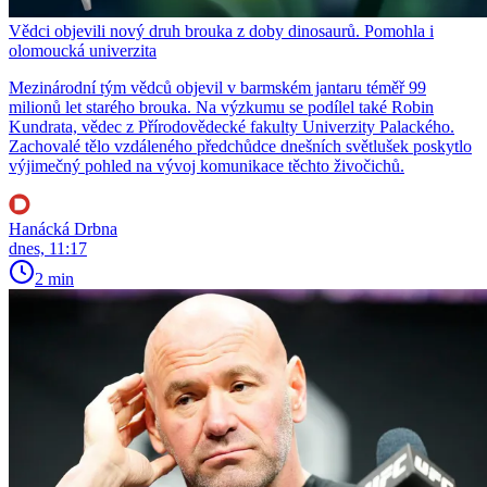
Vědci objevili nový druh brouka z doby dinosaurů. Pomohla i
olomoucká univerzita
Mezinárodní tým vědců objevil v barmském jantaru téměř 99
milionů let starého brouka. Na výzkumu se podílel také Robin
Kundrata, vědec z Přírodovědecké fakulty Univerzity Palackého.
Zachovalé tělo vzdáleného předchůdce dnešních světlušek poskytlo
výjimečný pohled na vývoj komunikace těchto živočichů.
Hanácká Drbna
dnes, 11:17
2 min