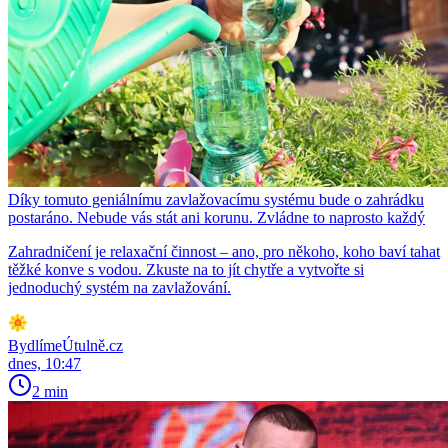
Díky tomuto geniálnímu zavlažovacímu systému bude o zahrádku
postaráno. Nebude vás stát ani korunu. Zvládne to naprosto každý
Zahradničení je relaxační činnost – ano, pro někoho, koho baví tahat
těžké konve s vodou. Zkuste na to jít chytře a vytvořte si
jednoduchý systém na zavlažování.
BydlímeÚtulně.cz
dnes, 10:47
2 min