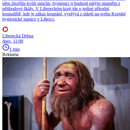
něm zhoršila kvůli sinicím, hygienici ji hodnotí pátým stupněm z
pětibodové škály. V Libereckém kraji jde o jediné přírodní
koupaliště, kde je zákaz koupání, vyplývá z údajů na webu Krajské
hygienické stanice v Liberci.
Liberecká Drbna
dnes, 11:00
1 min
Reklama