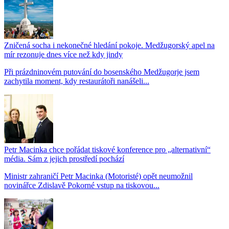
Zničená socha i nekonečné hledání pokoje. Medžugorský apel na
mír rezonuje dnes více než kdy jindy
Při prázdninovém putování do bosenského Medžugorje jsem
zachytila moment, kdy restaurátoři nanášeli...
Petr Macinka chce pořádat tiskové konference pro „alternativní“
média. Sám z jejich prostředí pochází
Ministr zahraničí Petr Macinka (Motoristé) opět neumožnil
novinářce Zdislavě Pokorné vstup na tiskovou...