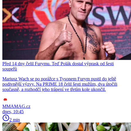
Před 14 dny čelil Furymu. Teď Polák dostal výprask od šesti
soupeřů
Mariusz Wach se po porážce s Tysonem Furym pustil do ještě
podivnější výzvy. Na PRIME 18 čelil šesti mužům, dva útočili
současně, a rozhodčí jeho trápení ve třetím kole ukončil.
MMAMAG.cz
dnes, 10:45
2 min