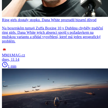
Ring girls dostaly stopku. Dana White prozradil bizarní důvod
Na boxerském turnaji Zuffa Boxing 10 v Dublinu chyběly tradiční
ring girls. Dana White jejich absenci spojil s požadavkem na
mužskou variantu a přidal vysvětlení, které má jeden geografický
problém.
MMAMAG.cz
dnes, 11:14
1 min