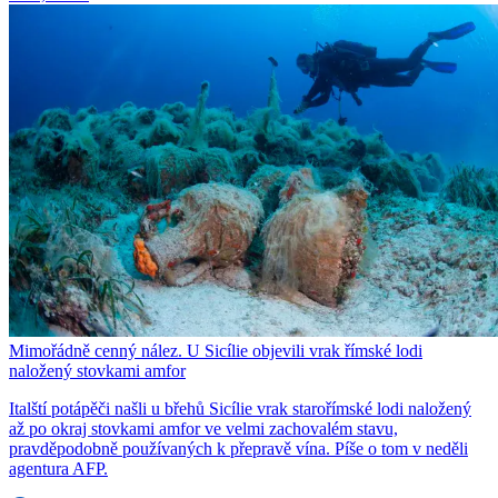
Mimořádně cenný nález. U Sicílie objevili vrak římské lodi
naložený stovkami amfor
Italští potápěči našli u břehů Sicílie vrak starořímské lodi naložený
až po okraj stovkami amfor ve velmi zachovalém stavu,
pravděpodobně používaných k přepravě vína. Píše o tom v neděli
agentura AFP.