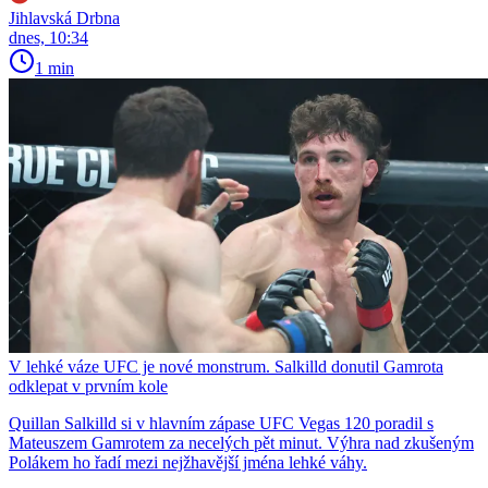
Jihlavská Drbna
dnes, 10:34
1 min
V lehké váze UFC je nové monstrum. Salkilld donutil Gamrota
odklepat v prvním kole
Quillan Salkilld si v hlavním zápase UFC Vegas 120 poradil s
Mateuszem Gamrotem za necelých pět minut. Výhra nad zkušeným
Polákem ho řadí mezi nejžhavější jména lehké váhy.