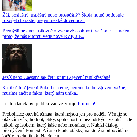
Žák poslušný, úspěšný nebo prospěšný? Škola nutně potřebuje
rozvíjet charakter, nejen měkké dovednosti
Přemýšlíme dnes usilovně o výchově osobnosti ve škole – a nejen
proto, že nás k tomu vede nové RVP, ale...
Ježíš nebo Caesar? Jak četli knihu Zjevení raní křesťané
3. díl série Zjevení Pokud chceme, bereme knihu Zjevení vážně,
musíme začít u faktu, který nám uniká,...
Tento článek byl publikován ze zdrojů
Proboha!
Proboha.cz otevírá témata, která nejsou jen pro neděli. Věnuje se
otázkám víry, hodnot, etiky, společnosti i mezilidských vztahů – ale
nikoli způsobem, který káže nebo moralizuje. Nabízí dialog,
přemýšlení, kontext. A často klade otázky, na které si odpovídáme
každý trochu jinak. Najdete tu...