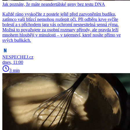
Jak poznáte, že máte neandertálské geny bez testu DNA
Každé ráno vyskočíte z postele ještě před zazvoněním budíku,
zatímco vaši blízcí nemohou rozlepit oči. Při odběru krve syčíte
bolestí a s příchodem jara vás ochromí nesnesitelná senná rýma.
Možná to považujete za osobní rozmary přírody, ale pravda leží
mnohem hlouběji v minulosti – v tajemství, které nosíte přímo ve
svých buňkách.
NESPECHEJ.cz
dnes, 11:00
3 min