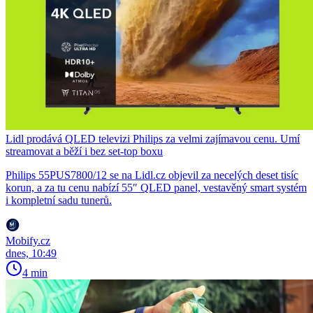
Lidl prodává QLED televizi Philips za velmi zajímavou cenu. Umí
streamovat a běží i bez set-top boxu
Philips 55PUS7800/12 se na Lidl.cz objevil za necelých deset tisíc
korun, a za tu cenu nabízí 55″ QLED panel, vestavěný smart systém
i kompletní sadu tunerů.
Mobify.cz
dnes, 10:49
4 min