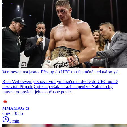
Verhoeven má jasno. Přestup do UFC mu finančně nedává smysl
Rico Verhoeven je znovu volným hráčem a dveře do UFC úplně
nezavírá. Případný přestup však naráží na peníze. Nabídka by
musela odpovídat jeho současné pozici.
MMAMAG.cz
dnes, 10:35
1 min