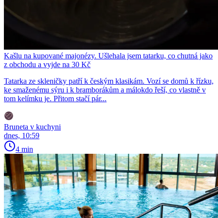
Kašlu na kupované majonézy. Ušlehala jsem tatarku, co chutná jako
z obchodu a vyjde na 30 Kč
Tatarka ze skleničky patří k českým klasikám. Vozí se domů k řízku,
ke smaženému sýru i k bramborákům a málokdo řeší, co vlastně v
tom kelímku je. Přitom stačí pár...
Bruneta v kuchyni
dnes, 10:59
4 min