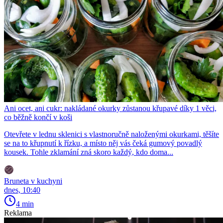
Ani ocet, ani cukr: nakládané okurky zůstanou křupavé díky 1 věci,
co běžně končí v koši
Otevřete v lednu sklenici s vlastnoručně naloženými okurkami, těšíte
se na to křupnutí k řízku, a místo něj vás čeká gumový povadlý
kousek. Tohle zklamání zná skoro každý, kdo doma...
Bruneta v kuchyni
dnes, 10:40
4 min
Reklama