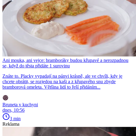
Ani mouka, ani vejce: bramboráky budou křupavé a nerozpadnou
se, když do těsta přidáte 1 surovinu
Znáte to. Placky vypadají na pánvi krásně, ale ve chvíli, kdy je
chcete obrátit, se rozjedou na kaši a z křupavého snu zbyde
bramborová omeleta. Většina lidí to řeší přidáním...
Bruneta v kuchyni
dnes, 10:56
3 min
Reklama