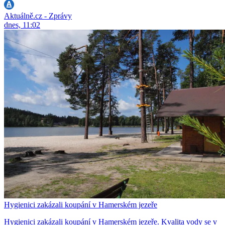
Aktuálně.cz - Zprávy
dnes, 11:02
Hygienici zakázali koupání v Hamerském jezeře
Hygienici zakázali koupání v Hamerském jezeře. Kvalita vody se v