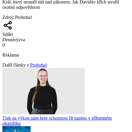
Král, který nesměl stát nad zákonem. Jak Davidův hřích stvořil
osobní odpovědnost
Zdroj
:
Proboha!
Sdílet
Denní
výzva
0
Reklama
Další články z
Proboha!
Tlak na výkon nám bere schopnost žít naplno v přítomném
okamžiku