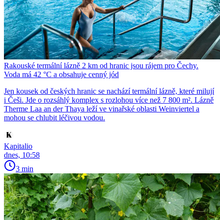
Rakouské termální lázně 2 km od hranic jsou rájem pro Čechy.
Voda má 42 °C a obsahuje cenný jód
Jen kousek od českých hranic se nachází termální lázně, které milují
i Češi. Jde o rozsáhlý komplex s rozlohou více než 7 800 m². Lázně
Therme Laa an der Thaya leží ve vinařské oblasti Weinviertel a
mohou se chlubit léčivou vodou.
Kapitalio
dnes, 10:58
3 min