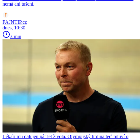
nemá ani tušení.
FAJNTIP.cz
dnes, 10:30
3 min
Lékaři mu dali jen pár let života. Olympijský hrdina teď mluví o