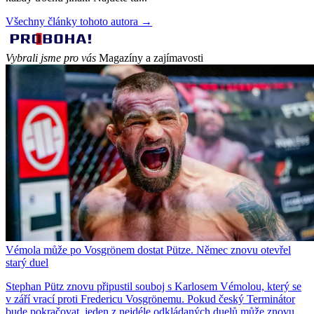
Všechny články tohoto autora →
Vybrali jsme pro vás
Magazíny a zajímavosti
Vémola může po Vosgrönem dostat Pütze. Němec znovu otevřel
starý duel
Stephan Pütz znovu připustil souboj s Karlosem Vémolou, který se
v září vrací proti Fredericu Vosgrönemu. Pokud český Terminátor
bude pokračovat, jeden z nejdéle odkládaných duelů může znovu