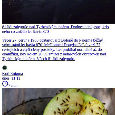
81 lidí zahynulo nad Tyrhénským mořem. Dodnes není jasné, kdo
nebo co zničilo let Itavia 870
Večer 27. června 1980 odstartoval z Boloně do Palerma běžný
vnitrostátní let Itavia 870. McDonnell Douglas DC-9 vezl 77
cestujících a čtyři členy posádky. Let probíhal normálně až do
okamžiku, kdy kolem 20:59 zmizel z radarových obrazovek nad
Tyrhénským mořem. Všech 81 lidí zahynulo.
Kód Enigma
dnes, 11:11
7 min