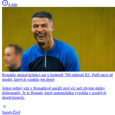
4 min
Ronaldo ukázal kolekci aut v hodnotě 700 milionů Kč. Patří mezi ně
model, kterých vzniklo jen deset
Jeden jediný vůz v Ronaldově garáži stojí víc než zbytek sbírky
dohromady. Je to Bugatti, které automobilka vyrobila v pouhých
deseti kusech.
SportyŽivě