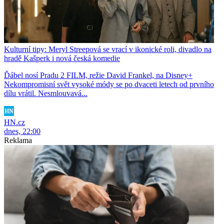
Kulturní tipy: Meryl Streepová se vrací v ikonické roli, divadlo na
hradě Kašperk i nová česká komedie
Ďábel nosí Pradu 2 FILM, režie David Frankel, na Disney+
Nekompromisní svět vysoké módy se po dvaceti letech od prvního
dílu vrátil. Nesmlouvavá...
HN.cz
dnes, 22:00
Reklama