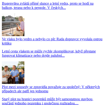
Bugenvilea zvládá přímé slunce a letní vedra, proto se hodí na
balkon, terasu nebo k pergole. V českých...
Ve vlaku bylo vedro a nebylo co pít: Rada dopravce vyvolala ostrou
kritiku
Letní cesta vlakem se může rychle zkomplikovat, když přestane
fungovat klimatizace nebo dojde palubní...
Plot mezi sousedy se zpravidla považuje za společný: V některých
případech ale patří jen jednomu
Starý plot na hranici pozemků může být samostatnou stavbou,
součástí jednoho pozemku i společnou rozhradou....