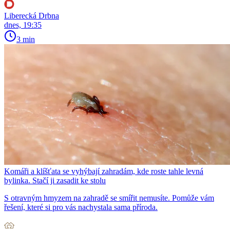
Liberecká Drbna
dnes, 19:35
3 min
Komáři a klíšťata se vyhýbají zahradám, kde roste tahle levná
bylinka. Stačí ji zasadit ke stolu
S otravným hmyzem na zahradě se smířit nemusíte. Pomůže vám
řešení, které si pro vás nachystala sama příroda.