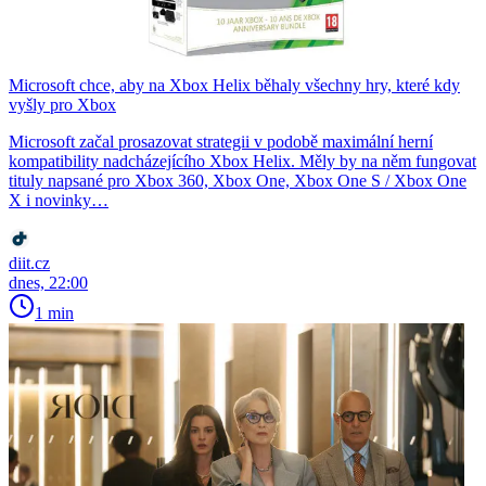
Microsoft chce, aby na Xbox Helix běhaly všechny hry, které kdy
vyšly pro Xbox
Microsoft začal prosazovat strategii v podobě maximální herní
kompatibility nadcházejícího Xbox Helix. Měly by na něm fungovat
tituly napsané pro Xbox 360, Xbox One, Xbox One S / Xbox One
X i novinky…
diit.cz
dnes, 22:00
1 min