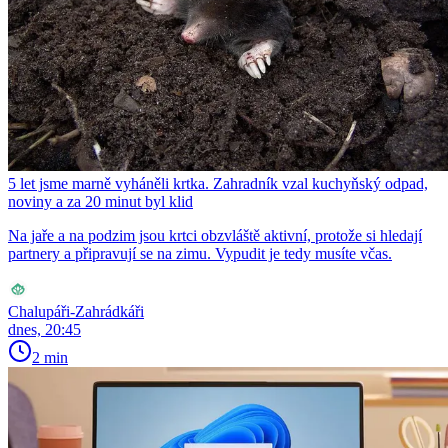
5 let jsme marně vyháněli krtka. Zahradník vzal kuchyňský odpad,
noviny a za 20 minut byl klid
Na jaře a na podzim jsou krtci obzvláště aktivní, protože si hledají
partnery a připravují se na zimu. Vypudit je tedy musíte včas.
Chalupáři-Zahrádkáři
dnes, 20:45
2 min