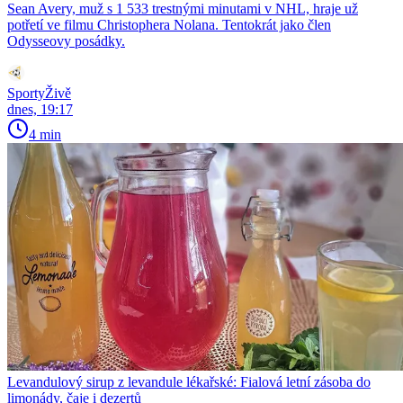
Sean Avery, muž s 1 533 trestnými minutami v NHL, hraje už
potřetí ve filmu Christophera Nolana. Tentokrát jako člen
Odysseovy posádky.
SportyŽivě
dnes, 19:17
4 min
Levandulový sirup z levandule lékařské: Fialová letní zásoba do
limonády, čaje i dezertů