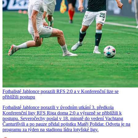
Fotbalisté Jablonce porazili RFS 2:0 a v Konferenční lize se
přiblížili postupu
Fotbalisté Jablonce porazili v úvodním utkání 3. předkola
Konferenční ligy RFS Riga doma 2:0 a výrazně se přiblížili k
postupu. Severočechy poslal v 18. minutě do vedení Vachtang
Čanturišvili a po pauze přidal pojistku Matěj Polidar. Odveta je na
programu za týden na stadionu lídra lotyšské ligy.