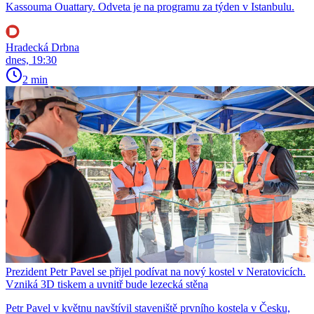
Kassouma Ouattary. Odveta je na programu za týden v Istanbulu.
Hradecká Drbna
dnes, 19:30
2 min
Prezident Petr Pavel se přijel podívat na nový kostel v Neratovicích.
Vzniká 3D tiskem a uvnitř bude lezecká stěna
Petr Pavel v květnu navštívil staveniště prvního kostela v Česku,