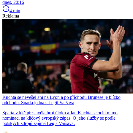
dnes, 20:16
4 min
Reklama
Kuchta se nevešel ani na Lyon a po příchodu Brunese je blízko
odchodu. Sparta jedná s Legií Varšava
Sparta v létě přestavěla hrot útoku a Jan Kuchta se ocitl mimo
nominaci na klíčový evropský zápas. O jeho služby se podle
polských zdrojů zajímá Legia Varšava.