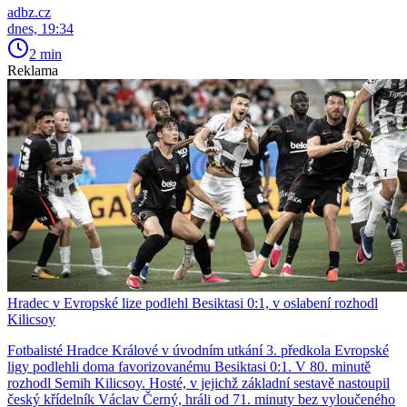
adbz.cz
dnes, 19:34
2 min
Reklama
Hradec v Evropské lize podlehl Besiktasi 0:1, v oslabení rozhodl
Kilicsoy
Fotbalisté Hradce Králové v úvodním utkání 3. předkola Evropské
ligy podlehli doma favorizovanému Besiktasi 0:1. V 80. minutě
rozhodl Semih Kilicsoy. Hosté, v jejichž základní sestavě nastoupil
český křídelník Václav Černý, hráli od 71. minuty bez vyloučeného