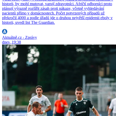
historii, by mohl mutovat, varují zdravotníci. Afričtí odborníci proto
plánují výrazně rozšířit zásah proti nákaze, včetně vyhledávání
pacientů přímo v domácnostech. Počet potvrzených případů už
překročil 4000 a podle úřadů jde o druhou největší epidemii eboly v
historii, uvedl list The Guardian.
Aktuálně.cz - Zprávy
dnes, 19:38