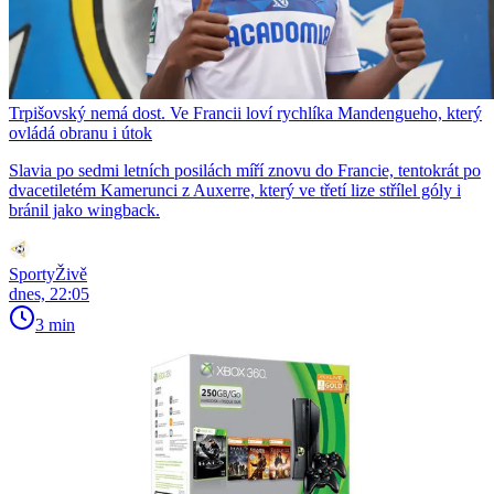
Trpišovský nemá dost. Ve Francii loví rychlíka Mandengueho, který
ovládá obranu i útok
Slavia po sedmi letních posilách míří znovu do Francie, tentokrát po
dvacetiletém Kamerunci z Auxerre, který ve třetí lize střílel góly i
bránil jako wingback.
SportyŽivě
dnes, 22:05
3 min