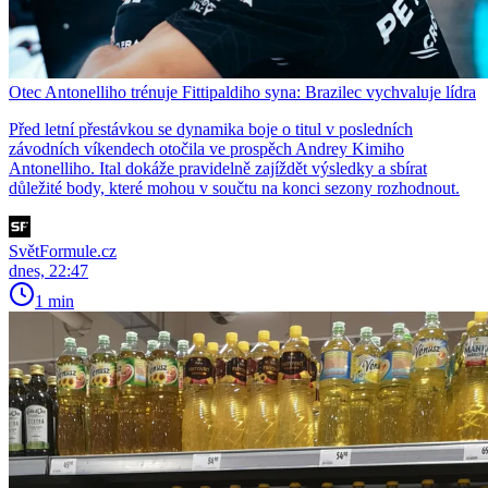
Otec Antonelliho trénuje Fittipaldiho syna: Brazilec vychvaluje lídra
Před letní přestávkou se dynamika boje o titul v posledních
závodních víkendech otočila ve prospěch Andrey Kimiho
Antonelliho. Ital dokáže pravidelně zajíždět výsledky a sbírat
důležité body, které mohou v součtu na konci sezony rozhodnout.
SvětFormule.cz
dnes, 22:47
1 min