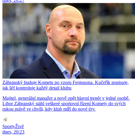
dnes, 20:27
Zábranský buduje Kometu po vzoru Fergusona. Kučeřík popisuje,
jak šéf kontroluje každý detail klubu
Majitel, generální manažer a nově opět hlavní trenér v jedné osobě.
Libor Zábranský stáhl veškeré sportovní řízení Komety do svých
rukou právě ve chvíli, kdy klub míří do nové éry.
SportyŽivě
dnes, 20:23