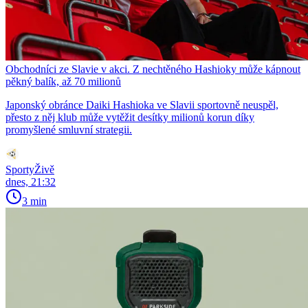
Obchodníci ze Slavie v akci. Z nechtěného Hashioky může kápnout
pěkný balík, až 70 milionů
Japonský obránce Daiki Hashioka ve Slavii sportovně neuspěl,
přesto z něj klub může vytěžit desítky milionů korun díky
promyšlené smluvní strategii.
SportyŽivě
dnes, 21:32
3 min