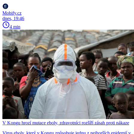
Mobify.cz
dnes, 19:46
4 min
V Kongu hrozí mutace eboly, zdravotníci rozšíří zásah proti nákaze
Virus eboly, který v Kongu způsobuje jednu z nejhorších epidemií v