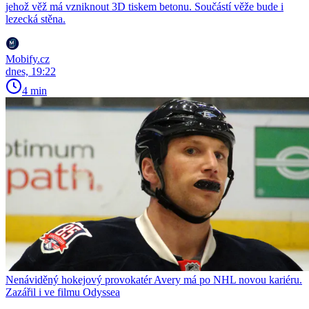
jehož věž má vzniknout 3D tiskem betonu. Součástí věže bude i
lezecká stěna.
Mobify.cz
dnes, 19:22
4 min
Nenáviděný hokejový provokatér Avery má po NHL novou kariéru.
Zazářil i ve filmu Odyssea