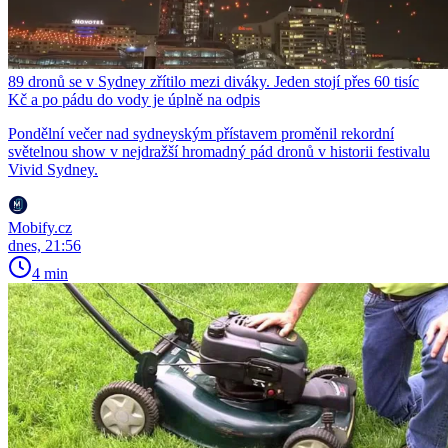
89 dronů se v Sydney zřítilo mezi diváky. Jeden stojí přes 60 tisíc
Kč a po pádu do vody je úplně na odpis
Pondělní večer nad sydneyským přístavem proměnil rekordní
světelnou show v nejdražší hromadný pád dronů v historii festivalu
Vivid Sydney.
Mobify.cz
dnes, 21:56
4 min