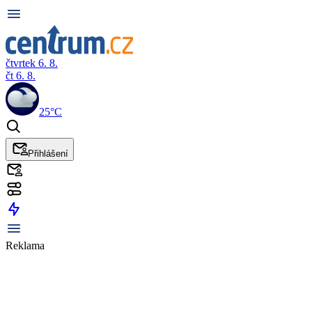
čtvrtek 6. 8.
čt 6. 8.
25°C
Přihlášení
Reklama