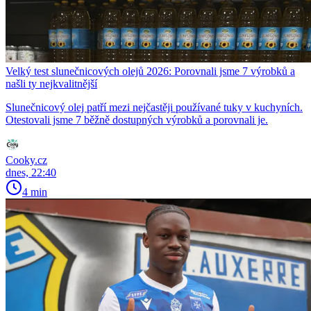
Velký test slunečnicových olejů 2026: Porovnali jsme 7 výrobků a
našli ty nejkvalitnější
Slunečnicový olej patří mezi nejčastěji používané tuky v kuchyních.
Otestovali jsme 7 běžně dostupných výrobků a porovnali je.
Cooky.cz
dnes, 22:40
4 min