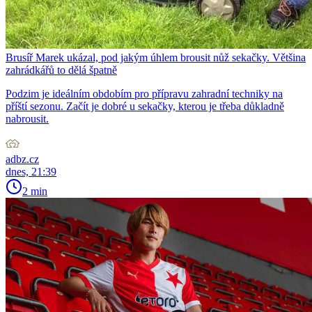
Brusíř Marek ukázal, pod jakým úhlem brousit nůž sekačky. Většina
zahrádkářů to dělá špatně
Podzim je ideálním obdobím pro přípravu zahradní techniky na
příští sezonu. Začít je dobré u sekačky, kterou je třeba důkladně
nabrousit.
adbz.cz
dnes, 21:39
2 min