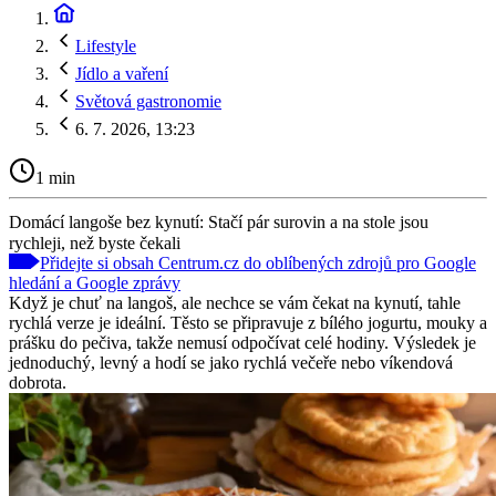
Lifestyle
Jídlo a vaření
Světová gastronomie
6. 7. 2026, 13:23
1 min
Domácí langoše bez kynutí: Stačí pár surovin a na stole jsou
rychleji, než byste čekali
Přidejte si obsah Centrum.cz do oblíbených zdrojů pro Google
hledání a Google zprávy
Když je chuť na langoš, ale nechce se vám čekat na kynutí, tahle
rychlá verze je ideální. Těsto se připravuje z bílého jogurtu, mouky a
prášku do pečiva, takže nemusí odpočívat celé hodiny. Výsledek je
jednoduchý, levný a hodí se jako rychlá večeře nebo víkendová
dobrota.