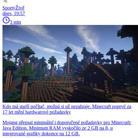
SportyŽivě
dnes, 19:57
3 min
Kdo má starší počítač, možná si už nezahraje. Minecraft poprvé za
17 let mění hardwarové požadavky
Mojang přepsal minimální i doporučené požadavky pro Minecraft:
Java Edition. Minimum RAM vyskočilo ze 2 GB na 8, u
integrované grafiky dokonce na 12 GB.