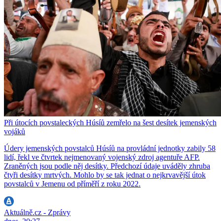
Při útocích povstaleckých Húsíů zemřelo na šest desítek jemenských
vojáků
Údery jemenských povstalců Húsíů na provládní jednotky zabily 58
lidí, řekl ve čtvrtek nejmenovaný vojenský zdroj agentuře AFP.
Zraněných jsou podle něj desítky. Předchozí údaje uváděly zhruba
čtyři desítky mrtvých. Mohlo by se tak jednat o nejkrvavější útok
povstalců v Jemenu od příměří z roku 2022.
Aktuálně.cz - Zprávy