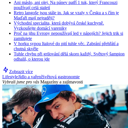
Ani máslo, ani olej. Na pánev patří 1 tuk, který Francouzi
používají celá staletí
Retro langoše jsou stále in. Jak se vzaly v Česku a s čím je
Maďaři mají nejraději?
Východní specialita, která dobývá české kuchyně.
Vyzkoušejte domácí vareniky
Proč na jihu Evropy nepoužívají led v nápojích? Jejich trik si
zamilujete
V horku sypou Italové do pití tuhle věc. Zabrání přehřátí a
chutná skvěle
Tuhle chybu při grilování dělá skoro každý. Světový šampion
odhalil, o kterou jde
Zobrazit více
Lifestyle
Jídlo a vaření
Světová gastronomie
Vybrali jsme pro vás
Magazíny a zajímavosti