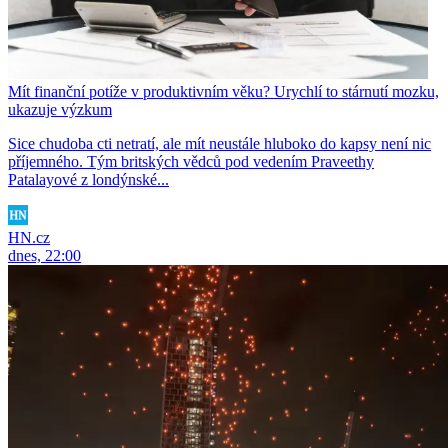
Mít finanční potíže v produktivním věku? Urychlí to stárnutí mozku,
ukazuje výzkum
Sice chudoba cti netratí, ale mít neustále hluboko do kapsy není nic
příjemného. Tým britských vědců pod vedením Praveethy
Patalayové z londýnské...
HN.cz
dnes, 22:00