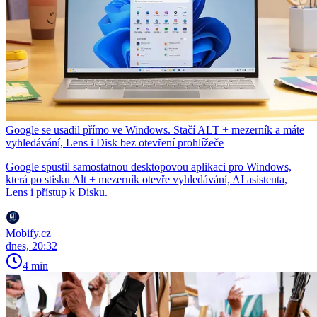
Google se usadil přímo ve Windows. Stačí ALT + mezerník a máte
vyhledávání, Lens i Disk bez otevření prohlížeče
Google spustil samostatnou desktopovou aplikaci pro Windows,
která po stisku Alt + mezerník otevře vyhledávání, AI asistenta,
Lens i přístup k Disku.
Mobify.cz
dnes, 20:32
4 min