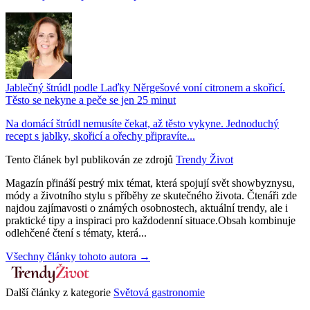
Jablečný štrúdl podle Laďky Něrgešové voní citronem a skořicí.
Těsto se nekyne a peče se jen 25 minut
Na domácí štrúdl nemusíte čekat, až těsto vykyne. Jednoduchý
recept s jablky, skořicí a ořechy připravíte...
Tento článek byl publikován ze zdrojů
Trendy Život
Magazín přináší pestrý mix témat, která spojují svět showbyznysu,
módy a životního stylu s příběhy ze skutečného života. Čtenáři zde
najdou zajímavosti o známých osobnostech, aktuální trendy, ale i
praktické tipy a inspiraci pro každodenní situace.Obsah kombinuje
odlehčené čtení s tématy, která...
Všechny články tohoto autora →
Další články z kategorie
Světová gastronomie