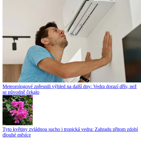
Meteorologové zpřesnili výhled na další dny: Vedra dorazí dřív, než
se původně čekalo
Tyto květiny zvládnou sucho i tropická vedra: Zahradu přitom zdobí
dlouhé měsíce