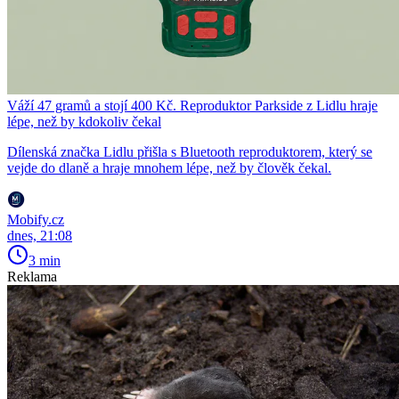
Váží 47 gramů a stojí 400 Kč. Reproduktor Parkside z Lidlu hraje
lépe, než by kdokoliv čekal
Dílenská značka Lidlu přišla s Bluetooth reproduktorem, který se
vejde do dlaně a hraje mnohem lépe, než by člověk čekal.
Mobify.cz
dnes, 21:08
3 min
Reklama