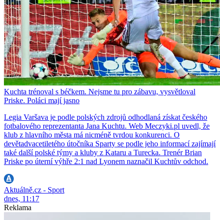
Kuchta trénoval s béčkem. Nejsme tu pro zábavu, vysvětloval
Priske. Poláci mají jasno
Legia Varšava je podle polských zdrojů odhodlaná získat českého
fotbalového reprezentanta Jana Kuchtu. Web Meczyki.pl uvedl, že
klub z hlavního města má nicméně tvrdou konkurenci. O
devětadvacetiletého útočníka Sparty se podle jeho informací zajímají
také další polské týmy a kluby z Kataru a Turecka. Trenér Brian
Priske po úterní výhře 2:1 nad Lyonem naznačil Kuchtův odchod.
Aktuálně.cz - Sport
dnes, 11:17
Reklama