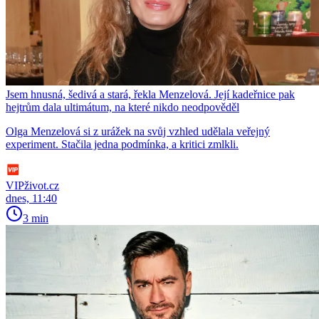
Jsem hnusná, šedivá a stará, řekla Menzelová. Její kadeřnice pak
hejtrům dala ultimátum, na které nikdo neodpověděl
Olga Menzelová si z urážek na svůj vzhled udělala veřejný
experiment. Stačila jedna podmínka, a kritici zmlkli.
VIPživot.cz
dnes, 11:40
3 min