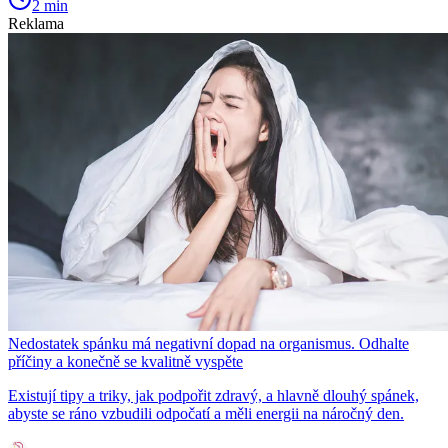
2 min
Reklama
Nedostatek spánku má negativní dopad na organismus. Odhalte
příčiny a konečně se kvalitně vyspěte
Existují tipy a triky, jak podpořit zdravý, a hlavně dlouhý spánek,
abyste se ráno vzbudili odpočatí a měli energii na náročný den.