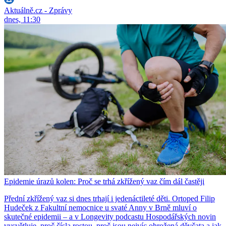
Aktuálně.cz - Zprávy
dnes, 11:30
Epidemie úrazů kolen: Proč se trhá zkřížený vaz čím dál častěji
Přední zkřížený vaz si dnes trhají i jedenáctileté děti. Ortoped Filip
Hudeček z Fakultní nemocnice u svaté Anny v Brně mluví o
skutečné epidemii – a v Longevity podcastu Hospodářských novin
vysvětluje, proč čísla rostou, proč jsou nejvíc ohrožená děvčata a jak