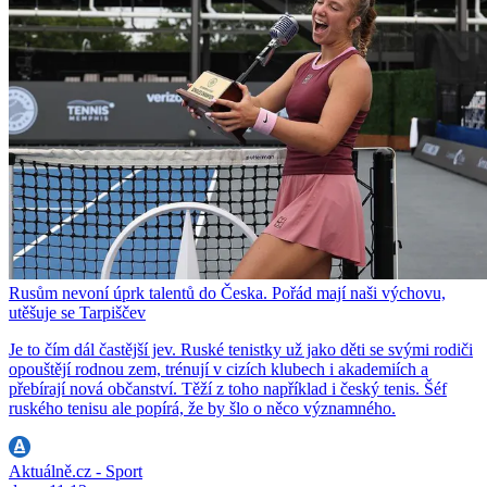
Rusům nevoní úprk talentů do Česka. Pořád mají naši výchovu,
utěšuje se Tarpiščev
Je to čím dál častější jev. Ruské tenistky už jako děti se svými rodiči
opouštějí rodnou zem, trénují v cizích klubech i akademiích a
přebírají nová občanství. Těží z toho například i český tenis. Šéf
ruského tenisu ale popírá, že by šlo o něco významného.
Aktuálně.cz - Sport