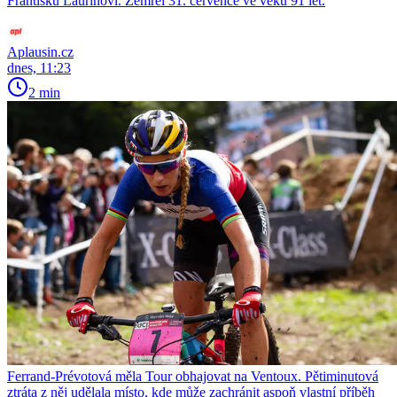
Františku Laurinovi. Zemřel 31. července ve věku 91 let.
Aplausin.cz
dnes, 11:23
2 min
Ferrand-Prévotová měla Tour obhajovat na Ventoux. Pětiminutová
ztráta z něj udělala místo, kde může zachránit aspoň vlastní příběh