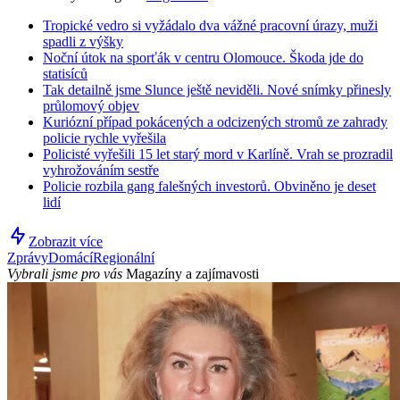
Tropické vedro si vyžádalo dva vážné pracovní úrazy, muži
spadli z výšky
Noční útok na sporťák v centru Olomouce. Škoda jde do
statisíců
Tak detailně jsme Slunce ještě neviděli. Nové snímky přinesly
průlomový objev
Kuriózní případ pokácených a odcizených stromů ze zahrady
policie rychle vyřešila
Policisté vyřešili 15 let starý mord v Karlíně. Vrah se prozradil
vyhrožováním sestře
Policie rozbila gang falešných investorů. Obviněno je deset
lidí
Zobrazit více
Zprávy
Domácí
Regionální
Vybrali jsme pro vás
Magazíny a zajímavosti