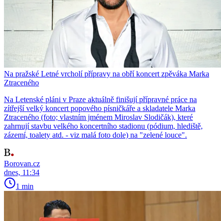
Na pražské Letné vrcholí přípravy na obří koncert zpěváka Marka
Ztraceného
Na Letenské pláni v Praze aktuálně finišují přípravné práce na
zítřejší velký koncert popového písničkáře a skladatele Marka
Ztraceného (foto; vlastním jménem Miroslav Slodičák), které
zahrnují stavbu velkého koncertního stadionu (pódium, hlediště,
zázemí, toalety atd. - viz malá foto dole) na "zelené louce".
Borovan.cz
dnes, 11:34
1 min