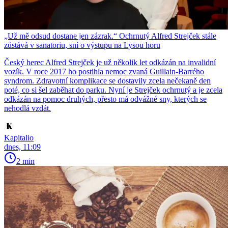
„Už mě odsud dostane jen zázrak.“ Ochrnutý Alfred Strejček stále
zůstává v sanatoriu, sní o výstupu na Lysou horu
Český herec Alfred Strejček je už několik let odkázán na invalidní
vozík. V roce 2017 ho postihla nemoc zvaná Guillain-Barrého
syndrom. Zdravotní komplikace se dostavily zcela nečekaně den
poté, co si šel zaběhat do parku. Nyní je Strejček ochrnutý a je zcela
odkázán na pomoc druhých, přesto má odvážné sny, kterých se
nehodlá vzdát.
Kapitalio
dnes, 11:09
2 min