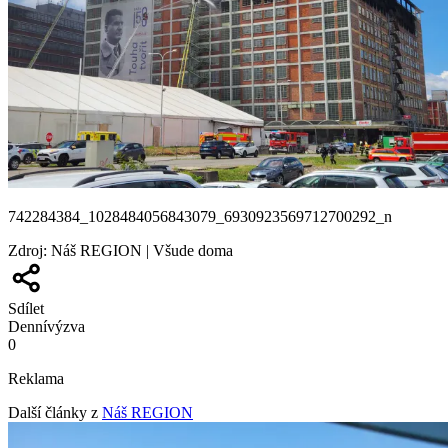
742284384_1028484056843079_6930923569712700292_n
Zdroj
:
Náš REGION | Všude doma
Sdílet
Denní
výzva
0
Reklama
Další články z
Náš REGION