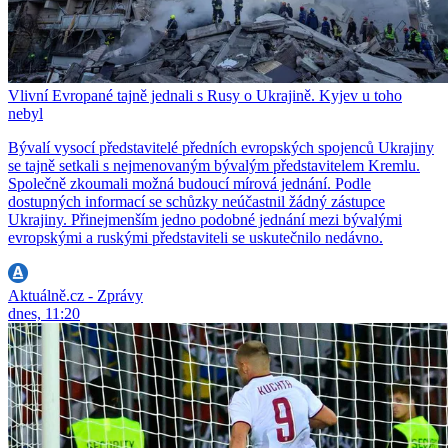
Vlivní Evropané tajně jednali s Rusy o Ukrajině. Kyjev u toho
nebyl
Bývalí vysocí představitelé předních evropských spojenců Ukrajiny
se tajně setkali s nejmenovaným bývalým představitelem Kremlu.
Společně zkoumali možná budoucí mírová jednání. Podle
dostupných informací se schůzky neúčastnil žádný zástupce
Ukrajiny. Přinejmenším jedno podobné jednání mezi bývalými
evropskými a ruskými představiteli se uskutečnilo nedávno.
Aktuálně.cz - Zprávy
dnes, 11:20