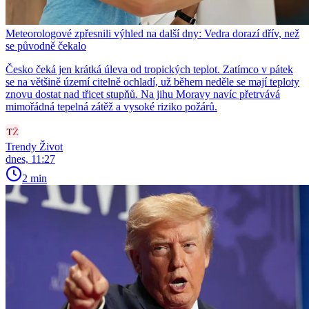
Meteorologové zpřesnili výhled na další dny: Vedra dorazí dřív, než
se původně čekalo
Česko čeká jen krátká úleva od tropických teplot. Zatímco v pátek
se na většině území citelně ochladí, už během neděle se mají teploty
znovu dostat nad třicet stupňů. Na jihu Moravy navíc přetrvává
mimořádná tepelná zátěž a vysoké riziko požárů.
Trendy Život
dnes, 11:27
2 min