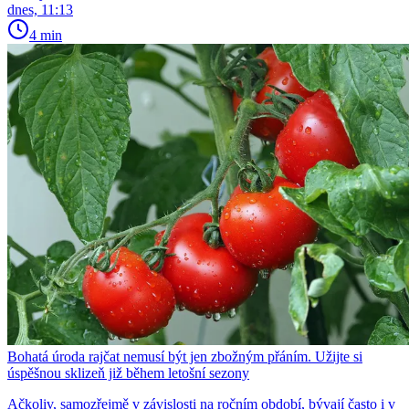
dnes, 11:13
4 min
Bohatá úroda rajčat nemusí být jen zbožným přáním. Užijte si
úspěšnou sklizeň již během letošní sezony
Ačkoliv, samozřejmě v závislosti na ročním období, bývají často i v