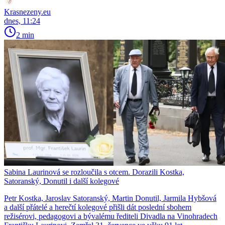
Krasnezeny.eu
dnes, 11:24
2 min
Sabina Laurinová se rozloučila s otcem. Dorazili Kostka,
Satoranský, Donutil i další kolegové
Petr Kostka, Jaroslav Satoranský, Martin Donutil, Jarmila Hybšová
a další přátelé a herečtí kolegové přišli dát poslední sbohem
režisérovi, pedagogovi a bývalému řediteli Divadla na Vinohradech