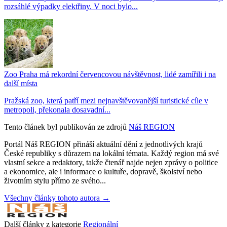
rozsáhlé výpadky elektřiny. V noci bylo...
Zoo Praha má rekordní červencovou návštěvnost, lidé zamířili i na
další místa
Pražská zoo, která patří mezi nejnavštěvovanější turistické cíle v
metropoli, překonala dosavadní...
Tento článek byl publikován ze zdrojů
Náš REGION
Portál Náš REGION přináší aktuální dění z jednotlivých krajů
České republiky s důrazem na lokální témata. Každý region má své
vlastní sekce a redaktory, takže čtenář najde nejen zprávy o politice
a ekonomice, ale i informace o kultuře, dopravě, školství nebo
životním stylu přímo ze svého...
Všechny články tohoto autora →
Další články z kategorie
Regionální