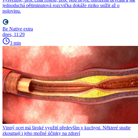
jednoduchá pětiminutová rozcvička dokáže riziko snížit až o
polovinu.
Be Native extra
dnes, 11:29
3 min
Vinný ocet má široké využití především v kuchyni. Některé studie
zkoumají i jeho možné účinky na zdraví