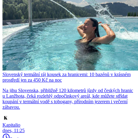
Slovenský termální ráj kousek za hranicemi: 10 bazénů v krásném
prostředí jen za 450 Kč na noc
Na jihu Slovenska, přibližně 120 kilometrů jízdy od českých hranic
u Lanžhota, čeká rozlehlý odpočinkový areál, kde můžete střídat
koupání v termální vodě s tobogany, přírodním jezerem i večerní
zábavou.
Kapitalio
dnes, 11:25