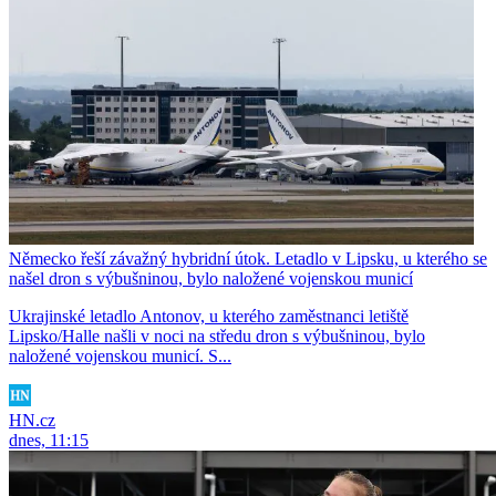
Německo řeší závažný hybridní útok. Letadlo v Lipsku, u kterého se
našel dron s výbušninou, bylo naložené vojenskou municí
Ukrajinské letadlo Antonov, u kterého zaměstnanci letiště
Lipsko/Halle našli v noci na středu dron s výbušninou, bylo
naložené vojenskou municí. S...
HN.cz
dnes, 11:15