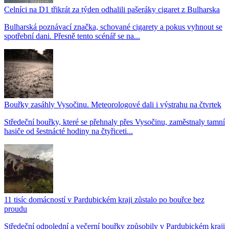
Celníci na D1 třikrát za týden odhalili pašeráky cigaret z Bulharska
Bulharská poznávací značka, schované cigarety a pokus vyhnout se
spotřební dani. Přesně tento scénář se na...
Bouřky zasáhly Vysočinu. Meteorologové dali i výstrahu na čtvrtek
Středeční bouřky, které se přehnaly přes Vysočinu, zaměstnaly tamní
hasiče od šestnácté hodiny na čtyřiceti...
11 tisíc domácností v Pardubickém kraji zůstalo po bouřce bez
proudu
Středeční odpolední a večerní bouřky způsobily v Pardubickém kraji