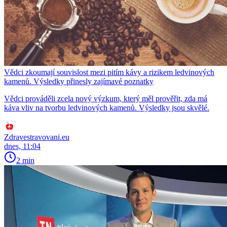
Vědci zkoumají souvislost mezi pitím kávy a rizikem ledvinových
kamenů. Výsledky přinesly zajímavé poznatky
Vědci prováděli zcela nový výzkum, který měl prověřit, zda má
káva vliv na tvorbu ledvinových kamenů. Výsledky jsou skvělé.
Zdravestravovani.eu
dnes, 11:04
2 min