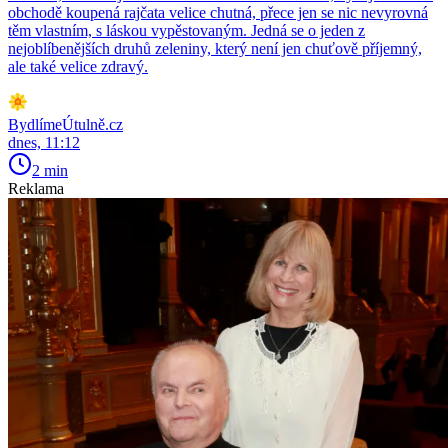
obchodě koupená rajčata velice chutná, přece jen se nic nevyrovná
těm vlastním, s láskou vypěstovaným. Jedná se o jeden z
nejoblíbenějších druhů zeleniny, který není jen chuťově příjemný,
ale také velice zdravý.
BydlímeÚtulně.cz
dnes, 11:12
2 min
Reklama