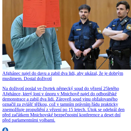
Afghánec najel do davu a zabil dva lidi, aby ukázal, že je dobrým
muslimem. Dostal doživotí
Na doživotí poslal ve čtvrtek německý soud do vězení 25letého
Afghánce, který loni v únoru v Mnichově najel do odborářské
demonstrace a zabil dva lidi. Zároveň soud vinu obžalovaného
označil za zvlášť těžkou, což v tamním právním řádu prakticky
znemožňuje propuštění z vězení po 15 letech. Útok se odehrál den
před začátkem Mnichovské bezpečnostní konference a deset dní
před parlamentními volbami.