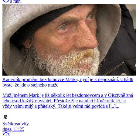
8 min
Kadeřník proměnil bezdomovce Marka, nyní je k nepoznání. Uhádli
byste, že jde o stejného muže
Muž jménem Mark je již několik let bezdomovcem a v Olsztyně zná
jeho osud každý obyvatel. Přestože žije na ulici již několik let, je
vždy velmi milý a přátelský. Také si velmi rád povídá s [...]...
Světkreativity
dnes, 11:25