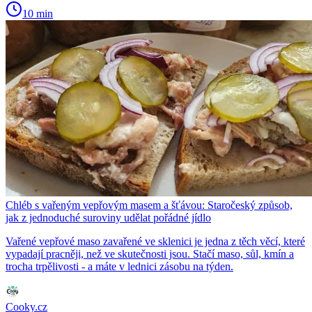
10 min
Chléb s vařeným vepřovým masem a šťávou: Staročeský způsob,
jak z jednoduché suroviny udělat pořádné jídlo
Vařené vepřové maso zavařené ve sklenici je jedna z těch věcí, které
vypadají pracněji, než ve skutečnosti jsou. Stačí maso, sůl, kmín a
trocha trpělivosti - a máte v lednici zásobu na týden.
Cooky.cz