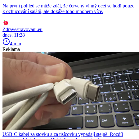
Na první pohled se může zdát, že červený vinný ocet se hodí pouze
k ochucování salátů, ale dokáže toho mnohem více.
Zdravestravovani.eu
dnes, 11:28
4 min
Reklama
USB-C kabel za stovku a za tisícovku vypadají stejně. Rozdíl