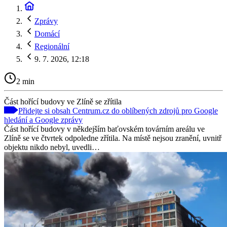
Zprávy
Domácí
Regionální
9. 7. 2026, 12:18
2 min
Část hořící budovy ve Zlíně se zřítila
Přidejte si obsah Centrum.cz do oblíbených zdrojů pro Google
hledání a Google zprávy
Část hořící budovy v někdejším baťovském továrním areálu ve
Zlíně se ve čtvrtek odpoledne zřítila. Na místě nejsou zranění, uvnitř
objektu nikdo nebyl, uvedli…