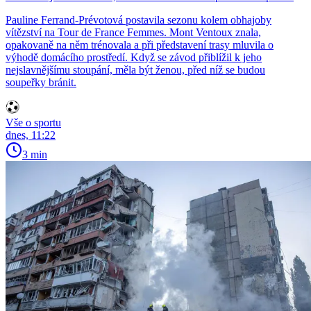
Pauline Ferrand-Prévotová postavila sezonu kolem obhajoby
vítězství na Tour de France Femmes. Mont Ventoux znala,
opakovaně na něm trénovala a při představení trasy mluvila o
výhodě domácího prostředí. Když se závod přiblížil k jeho
nejslavnějšímu stoupání, měla být ženou, před níž se budou
soupeřky bránit.
Vše o sportu
dnes, 11:22
3 min