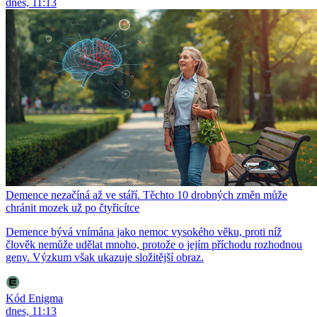
dnes, 11:13
Demence nezačíná až ve stáří. Těchto 10 drobných změn může
chránit mozek už po čtyřicítce
Demence bývá vnímána jako nemoc vysokého věku, proti níž
člověk nemůže udělat mnoho, protože o jejím příchodu rozhodnou
geny. Výzkum však ukazuje složitější obraz.
Kód Enigma
dnes, 11:13