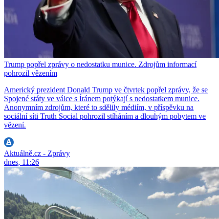
Trump popřel zprávy o nedostatku munice. Zdrojům informací
pohrozil vězením
Americký prezident Donald Trump ve čtvrtek popřel zprávy, že se
Spojené státy ve válce s Íránem potýkají s nedostatkem munice.
Anonymním zdrojům, které to sdělily médiím, v příspěvku na
sociální síti Truth Social pohrozil stíháním a dlouhým pobytem ve
vězení.
Aktuálně.cz - Zprávy
dnes, 11:26