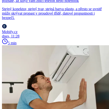
poznáte, až když vám zničí telefon nebo notebook
Stejný konektor, stejný tvar, stejná barva plastu, a přesto se uvnitř
může skrývat propast v proudové třídě, datové propustnosti i
bezpečí.
Mobify.cz
dnes, 11:28
5 min