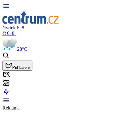
čtvrtek 6. 8.
čt 6. 8.
28°C
Přihlášení
Reklama