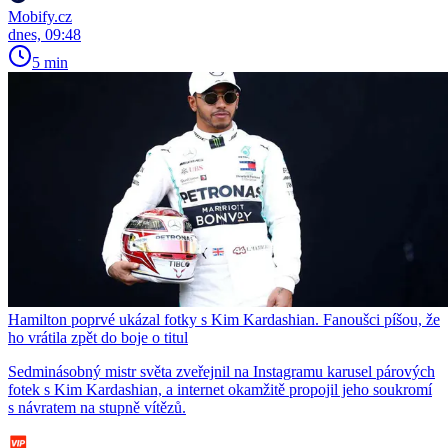
Mobify.cz
dnes, 09:48
5 min
Hamilton poprvé ukázal fotky s Kim Kardashian. Fanoušci píšou, že
ho vrátila zpět do boje o titul
Sedminásobný mistr světa zveřejnil na Instagramu karusel párových
fotek s Kim Kardashian, a internet okamžitě propojil jeho soukromí
s návratem na stupně vítězů.