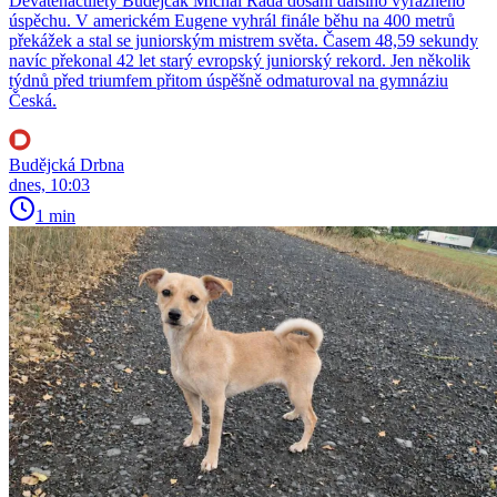
Devatenáctiletý Budějčák Michal Rada dosáhl dalšího výrazného
úspěchu. V americkém Eugene vyhrál finále běhu na 400 metrů
překážek a stal se juniorským mistrem světa. Časem 48,59 sekundy
navíc překonal 42 let starý evropský juniorský rekord. Jen několik
týdnů před triumfem přitom úspěšně odmaturoval na gymnáziu
Česká.
Budějcká Drbna
dnes, 10:03
1 min