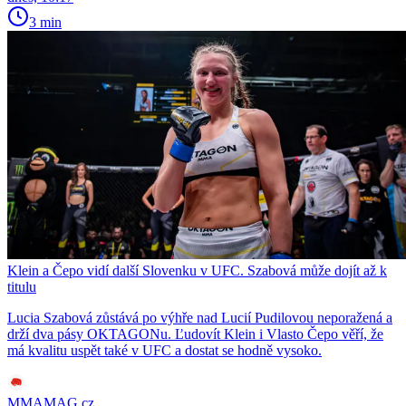
3 min
Klein a Čepo vidí další Slovenku v UFC. Szabová může dojít až k
titulu
Lucia Szabová zůstává po výhře nad Lucií Pudilovou neporažená a
drží dva pásy OKTAGONu. Ľudovít Klein i Vlasto Čepo věří, že
má kvalitu uspět také v UFC a dostat se hodně vysoko.
MMAMAG.cz