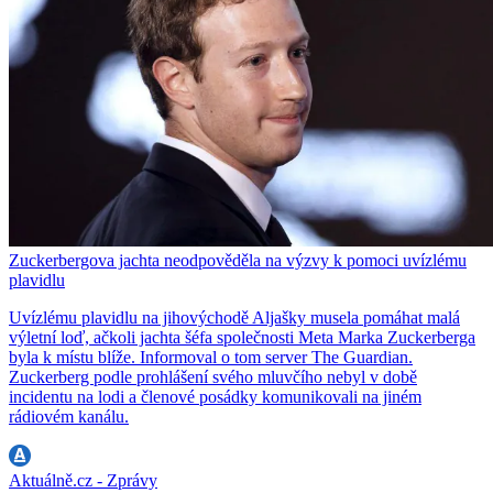
Zuckerbergova jachta neodpověděla na výzvy k pomoci uvízlému
plavidlu
Uvízlému plavidlu na jihovýchodě Aljašky musela pomáhat malá
výletní loď, ačkoli jachta šéfa společnosti Meta Marka Zuckerberga
byla k místu blíže. Informoval o tom server The Guardian.
Zuckerberg podle prohlášení svého mluvčího nebyl v době
incidentu na lodi a členové posádky komunikovali na jiném
rádiovém kanálu.
Aktuálně.cz - Zprávy