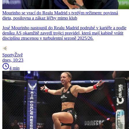
Mourinho se vrací do Realu Madrid s tvrdým režimem: povinná
dieta, posilovna a zákaz léčby mimo klub
José Mourinho nastoupil do Realu Madrid podruhé v kariéře a podle
deníku AS okamžitě zavedl trojici pravidel, která mají kabině vrátit
disciplínu ztracenou v turbulentní sezoně 2025/26.
SportyŽivě
dnes, 10:23
4 min