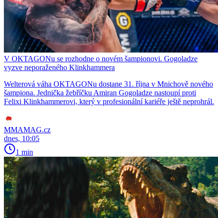
V OKTAGONu se rozhodne o novém šampionovi. Gogoladze
vyzve neporaženého Klinkhammera
Welterová váha OKTAGONu dostane 31. října v Mnichově nového
šampiona. Jednička žebříčku Amiran Gogoladze nastoupí proti
Felixi Klinkhammerovi, který v profesionální kariéře ještě neprohrál.
MMAMAG.cz
dnes, 10:05
1 min