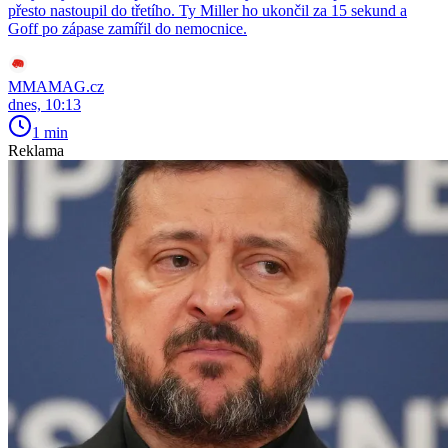
přesto nastoupil do třetího. Ty Miller ho ukončil za 15 sekund a
Goff po zápase zamířil do nemocnice.
MMAMAG.cz
dnes, 10:13
1 min
Reklama