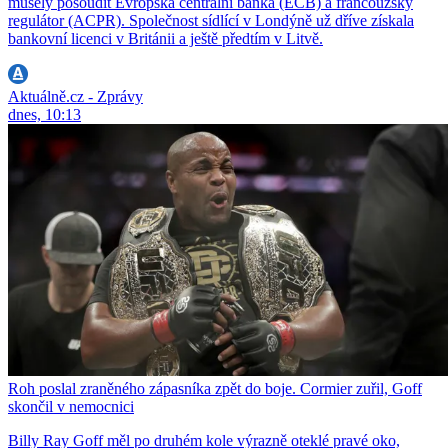
musely posoudit Evropská centrální banka (ECB) a francouzský
regulátor (ACPR). Společnost sídlící v Londýně už dříve získala
bankovní licenci v Británii a ještě předtím v Litvě.
Aktuálně.cz - Zprávy
dnes, 10:13
Roh poslal zraněného zápasníka zpět do boje. Cormier zuřil, Goff
skončil v nemocnici
Billy Ray Goff měl po druhém kole výrazně oteklé pravé oko,