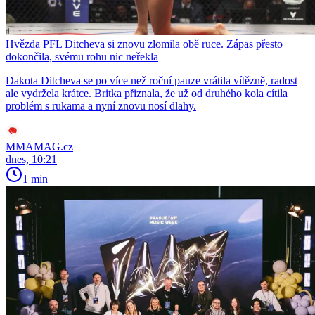
Hvězda PFL Ditcheva si znovu zlomila obě ruce. Zápas přesto
dokončila, svému rohu nic neřekla
Dakota Ditcheva se po více než roční pauze vrátila vítězně, radost
ale vydržela krátce. Britka přiznala, že už od druhého kola cítila
problém s rukama a nyní znovu nosí dlahy.
MMAMAG.cz
dnes, 10:21
1 min