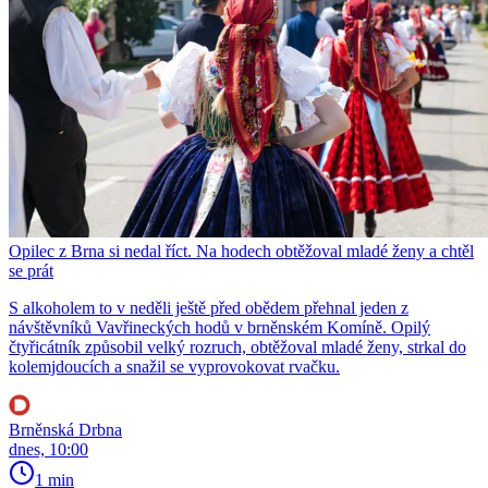
Opilec z Brna si nedal říct. Na hodech obtěžoval mladé ženy a chtěl
se prát
S alkoholem to v neděli ještě před obědem přehnal jeden z
návštěvníků Vavřineckých hodů v brněnském Komíně. Opilý
čtyřicátník způsobil velký rozruch, obtěžoval mladé ženy, strkal do
kolemjdoucích a snažil se vyprovokovat rvačku.
Brněnská Drbna
dnes, 10:00
1 min