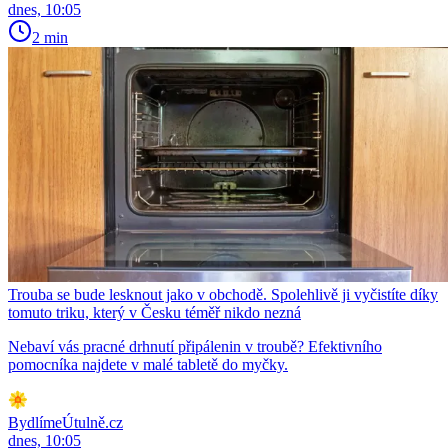
dnes, 10:05
2 min
Trouba se bude lesknout jako v obchodě. Spolehlivě ji vyčistíte díky
tomuto triku, který v Česku téměř nikdo nezná
Nebaví vás pracné drhnutí připálenin v troubě? Efektivního
pomocníka najdete v malé tabletě do myčky.
BydlímeÚtulně.cz
dnes, 10:05