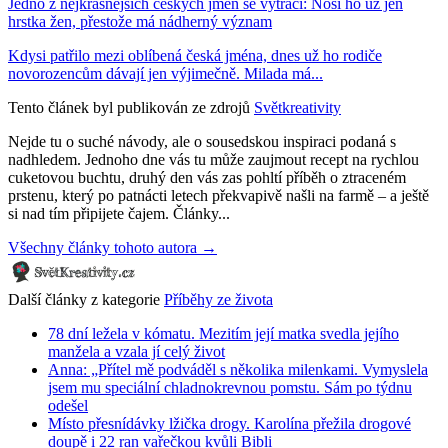
Jedno z nejkrásnějších českých jmen se vytrácí: Nosí ho už jen
hrstka žen, přestože má nádherný význam
Kdysi patřilo mezi oblíbená česká jména, dnes už ho rodiče
novorozencům dávají jen výjimečně. Milada má...
Tento článek byl publikován ze zdrojů
Světkreativity
Nejde tu o suché návody, ale o sousedskou inspiraci podaná s
nadhledem. Jednoho dne vás tu může zaujmout recept na rychlou
cuketovou buchtu, druhý den vás zas pohltí příběh o ztraceném
prstenu, který po patnácti letech překvapivě našli na farmě – a ještě
si nad tím připijete čajem. Články...
Všechny články tohoto autora →
Další články z kategorie
Příběhy ze života
78 dní ležela v kómatu. Mezitím její matka svedla jejího
manžela a vzala jí celý život
Anna: „Přítel mě podváděl s několika milenkami. Vymyslela
jsem mu speciální chladnokrevnou pomstu. Sám po týdnu
odešel
Místo přesnídávky lžička drogy. Karolína přežila drogové
doupě i 22 ran vařečkou kvůli Bibli