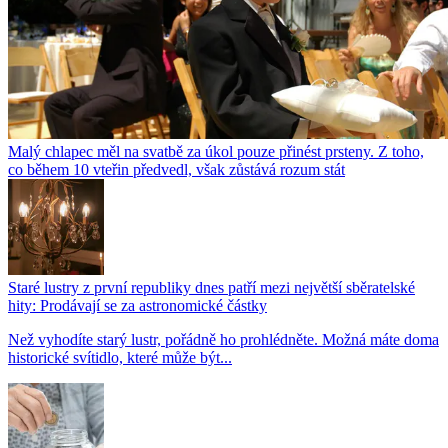
Malý chlapec měl na svatbě za úkol pouze přinést prsteny. Z toho,
co během 10 vteřin předvedl, však zůstává rozum stát
Staré lustry z první republiky dnes patří mezi největší sběratelské
hity: Prodávají se za astronomické částky
Než vyhodíte starý lustr, pořádně ho prohlédněte. Možná máte doma
historické svítidlo, které může být...