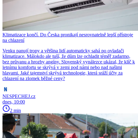
Klimatizace končí. Do Česka pronikají nesrovnatelně lepší přístroje
na chlazení
Venku panují tropy a většina lidí automaticky sahá po ovladači
klimatizace. Málokdo ale tuší, že dům lze ochladit téměř zadarmo,
bez průvanu a hrozby angíny. Slovenský vynálezce ukázal, že klíč k
letnímu komfortu se skrývá v zemi pod námi nebo nad našimi
hlavami. Jaké tajemství skrývá technologie, která sráží účty za
chlazení na zlomek běžné ceny?
NESPECHEJ.cz
dnes, 10:00
2 min