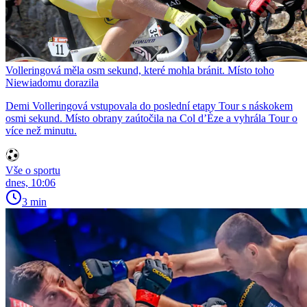
Volleringová měla osm sekund, které mohla bránit. Místo toho
Niewiadomu dorazila
Demi Volleringová vstupovala do poslední etapy Tour s náskokem
osmi sekund. Místo obrany zaútočila na Col d’Èze a vyhrála Tour o
více než minutu.
Vše o sportu
dnes, 10:06
3 min