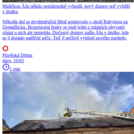
Maličkou Ášu někdo nemilosrdně vyhodil, nový domov teď vyhlíží
v útulku
Několik dní se devítiměsíční štěně potulovalo v okolí Babylonu na
Domažlicku. Bezprizorní fenky se ujali jedni z místních obyvatel,
zůstat u nich ale nemohla. Dočasný domov našla Áša v útulku, kde
se jí dostalo patřičné péče. Teď jí pečlivě vybírají nového majitele.
Plzeňská Drbna
dnes, 10:01
1 min