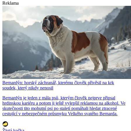
Reklama
Bernardýn: horský záchranář, kterému člověk přivěsil na krk
soudek, který nikdy nenosil
Bernardýn je jeden z mála psů, kterým člověk nejprve připsal
hrdinskou kariéru a potom ji ještě vylepšil reklamou na alkohol. Ve
skutečnosti tito mohutní psi po staletí pomáhali hledat ztracené
cestující v nebezpečném průsmyku Velkého svatého Bernarda.
Žlutá kočka