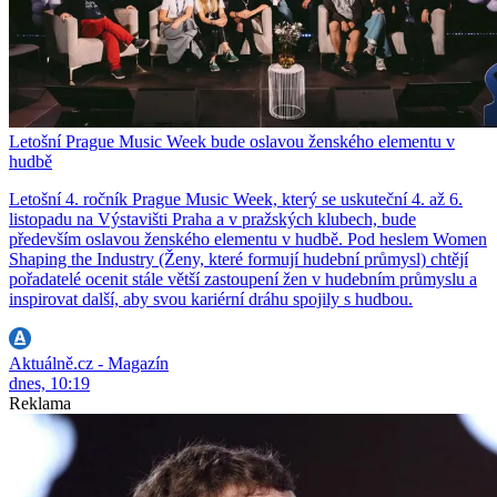
Letošní Prague Music Week bude oslavou ženského elementu v
hudbě
Letošní 4. ročník Prague Music Week, který se uskuteční 4. až 6.
listopadu na Výstavišti Praha a v pražských klubech, bude
především oslavou ženského elementu v hudbě. Pod heslem Women
Shaping the Industry (Ženy, které formují hudební průmysl) chtějí
pořadatelé ocenit stále větší zastoupení žen v hudebním průmyslu a
inspirovat další, aby svou kariérní dráhu spojily s hudbou.
Aktuálně.cz - Magazín
dnes, 10:19
Reklama