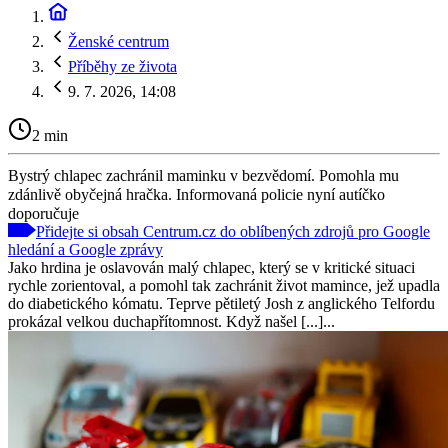
Ženské centrum
Příběhy ze života
9. 7. 2026, 14:08
2 min
Bystrý chlapec zachránil maminku v bezvědomí. Pomohla mu
zdánlivě obyčejná hračka. Informovaná policie nyní autíčko
doporučuje
Přidejte si obsah Centrum.cz do oblíbených zdrojů pro Google
hledání a Google zprávy
Jako hrdina je oslavován malý chlapec, který se v kritické situaci
rychle zorientoval, a pomohl tak zachránit život mamince, jež upadla
do diabetického kómatu. Teprve pětiletý Josh z anglického Telfordu
prokázal velkou duchapřítomnost. Když našel [...]...