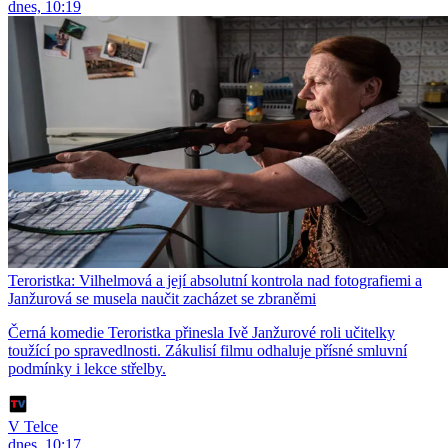
dnes, 10:19
Teroristka: Vilhelmová a její absolutní kontrola nad fotografiemi a
Janžurová se musela naučit zacházet se zbraněmi
Černá komedie Teroristka přinesla Ivě Janžurové roli učitelky
toužící po spravedlnosti. Zákulisí filmu odhaluje přísné smluvní
podmínky i lekce střelby.
V Telce
dnes, 10:17