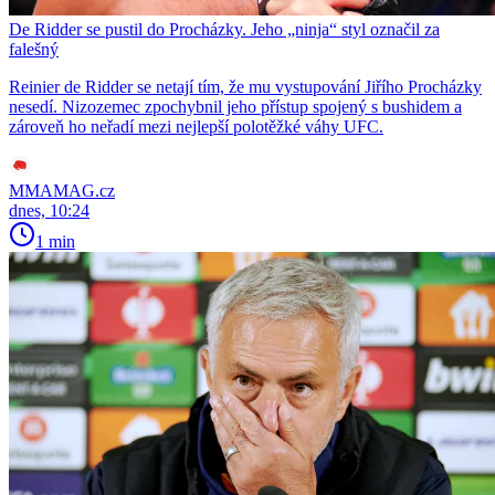
De Ridder se pustil do Procházky. Jeho „ninja“ styl označil za
falešný
Reinier de Ridder se netají tím, že mu vystupování Jiřího Procházky
nesedí. Nizozemec zpochybnil jeho přístup spojený s bushidem a
zároveň ho neřadí mezi nejlepší polotěžké váhy UFC.
MMAMAG.cz
dnes, 10:24
1 min