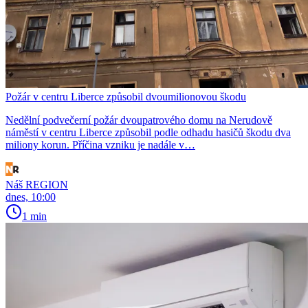
Požár v centru Liberce způsobil dvoumilionovou škodu
Nedělní podvečerní požár dvoupatrového domu na Nerudově
náměstí v centru Liberce způsobil podle odhadu hasičů škodu dva
miliony korun. Příčina vzniku je nadále v…
Náš REGION
dnes, 10:00
1 min