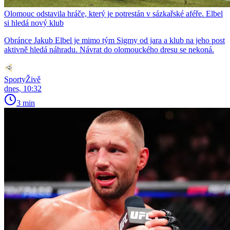
Olomouc odstavila hráče, který je potrestán v sázkařské aféře. Elbel
si hledá nový klub
Obránce Jakub Elbel je mimo tým Sigmy od jara a klub na jeho post
aktivně hledá náhradu. Návrat do olomouckého dresu se nekoná.
SportyŽivě
dnes, 10:32
3 min