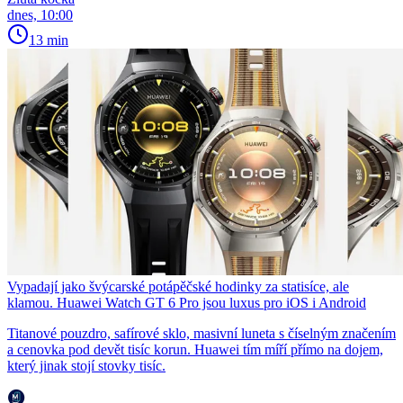
dnes, 10:00
13 min
Vypadají jako švýcarské potápěčské hodinky za statisíce, ale
klamou. Huawei Watch GT 6 Pro jsou luxus pro iOS i Android
Titanové pouzdro, safírové sklo, masivní luneta s číselným značením
a cenovka pod devět tisíc korun. Huawei tím míří přímo na dojem,
který jinak stojí stovky tisíc.