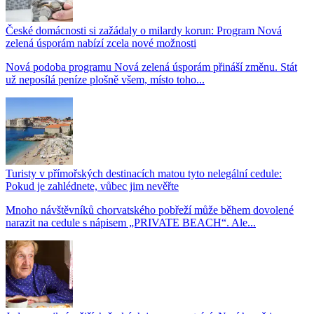
České domácnosti si zažádaly o milardy korun: Program Nová
zelená úsporám nabízí zcela nové možnosti
Nová podoba programu Nová zelená úsporám přináší změnu. Stát
už neposílá peníze plošně všem, místo toho...
Turisty v přímořských destinacích matou tyto nelegální cedule:
Pokud je zahlédnete, vůbec jim nevěřte
Mnoho návštěvníků chorvatského pobřeží může během dovolené
narazit na cedule s nápisem „PRIVATE BEACH“. Ale...