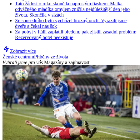
Tato žádost o ruku skončila naprostým fiaskem. Matka
odvážného mladíka omylem zničila nejdůležitější den jeho
života. Skončila v slzách
Ze sousedního bytu vycházel hrozný puch. Vyrazili jsme
dveře a čekal nás šok
Za pobyt v Itálii zaplatili předem, pak zjistili zásadní problém:
Rezervovaný hotel neexistuje
Zobrazit více
Ženské centrum
Příběhy ze života
Vybrali jsme pro vás
Magazíny a zajímavosti