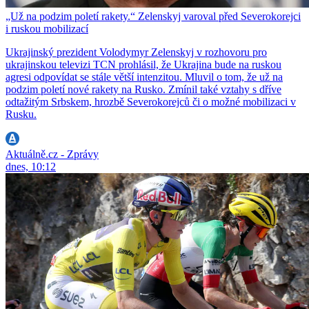
„Už na podzim poletí rakety.“ Zelenskyj varoval před Severokorejci
i ruskou mobilizací
Ukrajinský prezident Volodymyr Zelenskyj v rozhovoru pro
ukrajinskou televizi TCN prohlásil, že Ukrajina bude na ruskou
agresi odpovídat se stále větší intenzitou. Mluvil o tom, že už na
podzim poletí nové rakety na Rusko. Zmínil také vztahy s dříve
odtažitým Srbskem, hrozbě Severokorejců či o možné mobilizaci v
Rusku.
Aktuálně.cz - Zprávy
dnes, 10:12