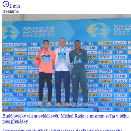
2 min
Reklama
Budějovický talent ovládl svět. Michal Rada je mistrem světa v běhu
přes překážky