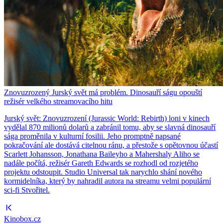
Znovuzrozený Jurský svět má problém. Dinosauří ságu opouští
režisér velkého streamovacího hitu
Jurský svět: Znovuzrození (Jurassic World: Rebirth) loni v kinech
vydělal 870 milionů dolarů a zabránil tomu, aby se slavná dinosauří
sága proměnila v kulturní fosilii. Jeho promptně napsané
pokračování ale dostává citelnou ránu, a přestože s opětovnou účastí
Scarlett Johansson, Jonathana Baileyho a Mahershaly Aliho se
nadále počítá, režisér Gareth Edwards se rozhodl od rozjetého
projektu odstoupit. Studio Universal tak narychlo shání nového
kormidelníka, který by nahradil autora na streamu velmi populární
sci-fi Stvořitel.
Kinobox.cz