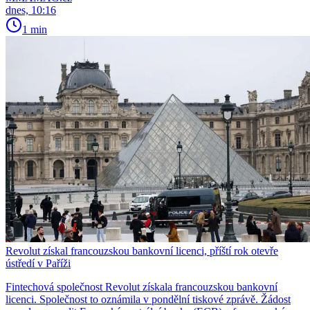
dnes, 10:16
1 min
Revolut získal francouzskou bankovní licenci, příští rok otevře
ústředí v Paříži
Fintechová společnost Revolut získala francouzskou bankovní
licenci. Společnost to oznámila v pondělní tiskové zprávě. Žádost