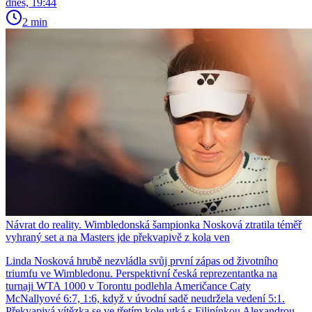
dnes, 19:44
2 min
Návrat do reality. Wimbledonská šampionka Nosková ztratila téměř
vyhraný set a na Masters jde překvapivě z kola ven
Linda Nosková hrubě nezvládla svůj první zápas od životního
triumfu ve Wimbledonu. Perspektivní česká reprezentantka na
turnaji WTA 1000 v Torontu podlehla Američance Caty
McNallyové 6:7, 1:6, když v úvodní sadě neudržela vedení 5:1.
Překvapivá vítězka se ve třetím kole utká s Filipínkou Alexandrou