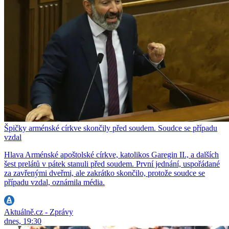
Špičky arménské církve skončily před soudem. Soudce se případu
vzdal
Hlava Arménské apoštolské církve, katolikos Garegin II., a dalších
šest prelátů v pátek stanuli před soudem. První jednání, uspořádané
za zavřenými dveřmi, ale zakrátko skončilo, protože soudce se
případu vzdal, oznámila média.
Aktuálně.cz - Zprávy
dnes, 19:30