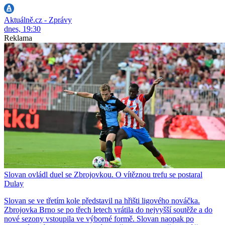
Aktuálně.cz - Zprávy
dnes, 19:30
Reklama
Slovan ovládl duel se Zbrojovkou. O vítěznou trefu se postaral
Dulay
Slovan se ve třetím kole představil na hřišti ligového nováčka.
Zbrojovka Brno se po třech letech vrátila do nejvyšší soutěže a do
nové sezony vstoupila ve výborné formě. Slovan naopak po