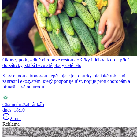
Okurky po kyselině citronové rostou do šířky i délky. Kdo ji přidá
do zálivky, sklízí baculaté plody celé léto
S kyselinou citronovou nepěstujete jen okurky, ale také robustní
zahradní ekosystém, který podporuje růst, bojuje proti chorobám a
přináší skvělou úrodu.
Chalupáři-Zahrádkáři
dnes, 18:10
2 min
Reklama