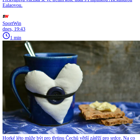
Ealaovou.
SportWin
dnes, 19:43
1 min
Horké léto může být pro třetinu Čechů větší zátěží pro srdce. Na co