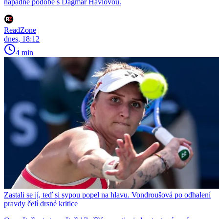
nápadné podobě s Dagmar Havlovou.
ReadZone
dnes, 18:12
4 min
Zastali se jí, teď si sypou popel na hlavu. Vondroušová po odhalení
pravdy čelí drsné kritice