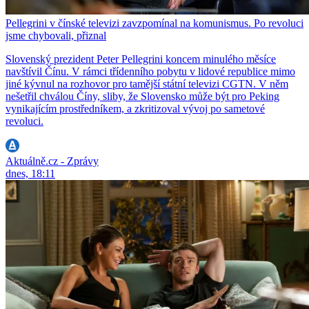
Pellegrini v čínské televizi zavzpomínal na komunismus. Po revoluci
jsme chybovali, přiznal
Slovenský prezident Peter Pellegrini koncem minulého měsíce
navštívil Čínu. V rámci třídenního pobytu v lidové republice mimo
jiné kývnul na rozhovor pro tamější státní televizi CGTN. V něm
nešetřil chválou Číny, sliby, že Slovensko může být pro Peking
vynikajícím prostředníkem, a zkritizoval vývoj po sametové
revoluci.
Aktuálně.cz - Zprávy
dnes, 18:11