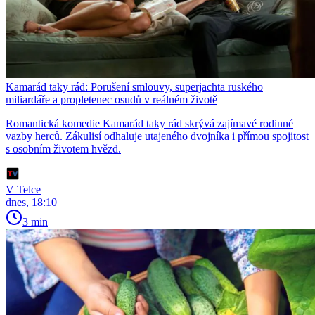
Kamarád taky rád: Porušení smlouvy, superjachta ruského
miliardáře a propletenec osudů v reálném životě
Romantická komedie Kamarád taky rád skrývá zajímavé rodinné
vazby herců. Zákulisí odhaluje utajeného dvojníka i přímou spojitost
s osobním životem hvězd.
V Telce
dnes, 18:10
3 min