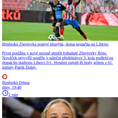
Brněnská Zbrojovka poprvé klopýtla, doma nestačila na Liberec
První porážku v nové sezoně utrpěli fotbalisté Zbrojovky Brno.
Nováček nejvyšší soutěže v páteční předehrávce 3. kola podlehl na
domácím stadionu Liberci 0:1. Hostům zajistil tři body gólem z 61.
minuty Patrik Dulay.
Brněnská Drbna
dnes, 19:40
2 min