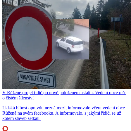
V Růžené projel řidič po nově položeném asfaltu. Vedení obce píše
o čistém šílenství
Lidská blbost opravdu nezná mezí, informovalo včera vedení obce
Růžená na svém facebooku. A informovalo, s jakými řidiči se už
kolem staveb setkali.