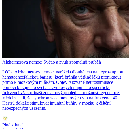
Alzheimerova nemoc: Světlo a zvuk zpomalují průběh
Léčba Alzheimerovy nemoci narážela dlouhá léta na neprostupnou
hematoencefalickou bariéru, která bránila většině léků proniknout
přímo k mozkovým buňkám. Objev takzvané neurostimulace
pomocí blikajícího světla a zvukových impulsů o specifické
frekvenci však přináší zcela nový pohled na možnost regenerace.
Vědci zjistili, že synchronizace mozkových vln na frekvenci 40
Hertzů dokáže stimulovat imunitní buňky v mozku k čištění
nebezpečných usazenin.
Plné zdraví