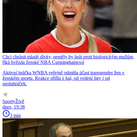
Chci chránit mladé dívky, neměly by hrát proti biologickým mužům,
říká hvězda ženské NBA Cunninghamová
Aktivní hráčka WNBA veřejně odmítla účast transgender žen v
ženském sportu. Reakce přišla z hal, od vedení ligy i od
spoluhráček.
SportyŽivě
dnes, 19:38
3 min