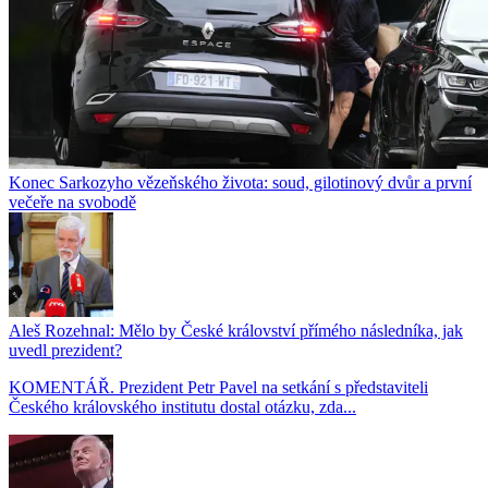
Konec Sarkozyho vězeňského života: soud, gilotinový dvůr a první
večeře na svobodě
Aleš Rozehnal: Mělo by České království přímého následníka, jak
uvedl prezident?
KOMENTÁŘ. Prezident Petr Pavel na setkání s představiteli
Českého královského institutu dostal otázku, zda...