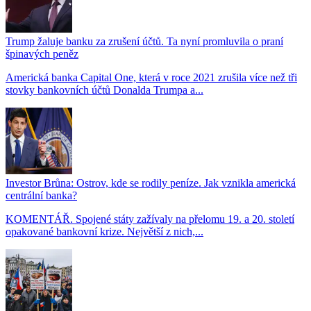
Trump žaluje banku za zrušení účtů. Ta nyní promluvila o praní
špinavých peněz
Americká banka Capital One, která v roce 2021 zrušila více než tři
stovky bankovních účtů Donalda Trumpa a...
Investor Brůna: Ostrov, kde se rodily peníze. Jak vznikla americká
centrální banka?
KOMENTÁŘ. Spojené státy zažívaly na přelomu 19. a 20. století
opakované bankovní krize. Největší z nich,...