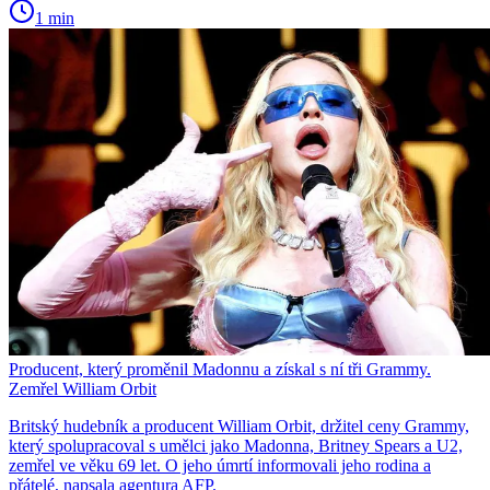
1 min
Producent, který proměnil Madonnu a získal s ní tři Grammy.
Zemřel William Orbit
Britský hudebník a producent William Orbit, držitel ceny Grammy,
který spolupracoval s umělci jako Madonna, Britney Spears a U2,
zemřel ve věku 69 let. O jeho úmrtí informovali jeho rodina a
přátelé, napsala agentura AFP.