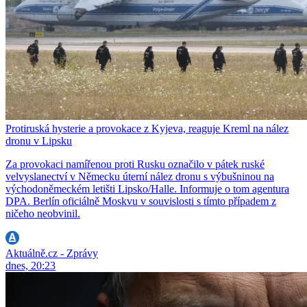
Protiruská hysterie a provokace z Kyjeva, reaguje Kreml na nález
dronu v Lipsku
Za provokaci namířenou proti Rusku označilo v pátek ruské
velvyslanectví v Německu úterní nález dronu s výbušninou na
východoněmeckém letišti Lipsko/Halle. Informuje o tom agentura
DPA. Berlín oficiálně Moskvu v souvislosti s tímto případem z
ničeho neobvinil.
Aktuálně.cz - Zprávy
dnes, 20:23