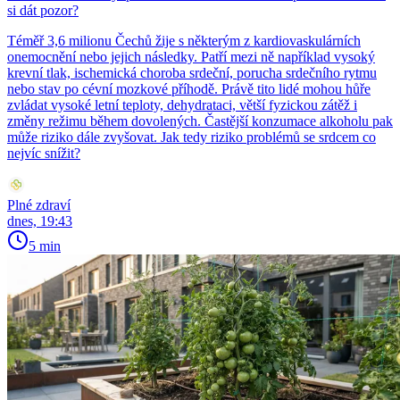
si dát pozor?
Téměř 3,6 milionu Čechů žije s některým z kardiovaskulárních
onemocnění nebo jejich následky. Patří mezi ně například vysoký
krevní tlak, ischemická choroba srdeční, porucha srdečního rytmu
nebo stav po cévní mozkové příhodě. Právě tito lidé mohou hůře
zvládat vysoké letní teploty, dehydrataci, větší fyzickou zátěž i
změny režimu během dovolených. Častější konzumace alkoholu pak
může riziko dále zvyšovat. Jak tedy riziko problémů se srdcem co
nejvíc snížit?
Plné zdraví
dnes, 19:43
5 min