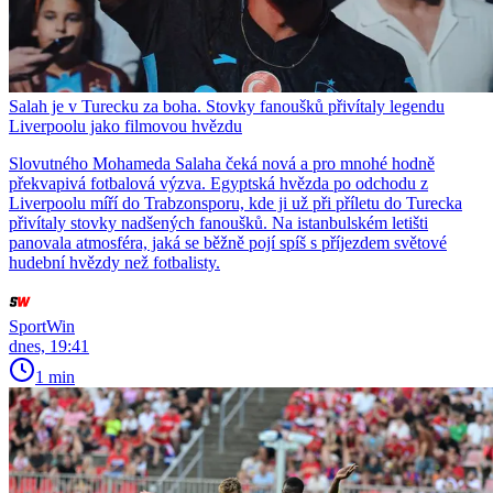
Salah je v Turecku za boha. Stovky fanoušků přivítaly legendu
Liverpoolu jako filmovou hvězdu
Slovutného Mohameda Salaha čeká nová a pro mnohé hodně
překvapivá fotbalová výzva. Egyptská hvězda po odchodu z
Liverpoolu míří do Trabzonsporu, kde ji už při příletu do Turecka
přivítaly stovky nadšených fanoušků. Na istanbulském letišti
panovala atmosféra, jaká se běžně pojí spíš s příjezdem světové
hudební hvězdy než fotbalisty.
SportWin
dnes, 19:41
1 min