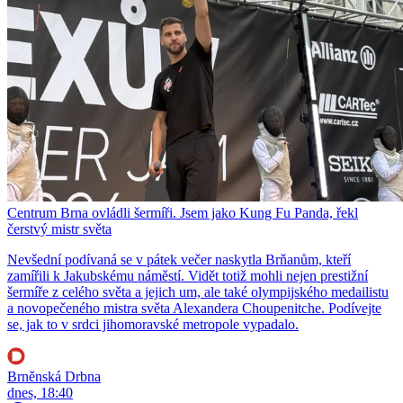
Centrum Brna ovládli šermíři. Jsem jako Kung Fu Panda, řekl
čerstvý mistr světa
Nevšední podívaná se v pátek večer naskytla Brňanům, kteří
zamířili k Jakubskému náměstí. Vidět totiž mohli nejen prestižní
šermíře z celého světa a jejich um, ale také olympijského medailistu
a novopečeného mistra světa Alexandera Choupenitche. Podívejte
se, jak to v srdci jihomoravské metropole vypadalo.
Brněnská Drbna
dnes, 18:40