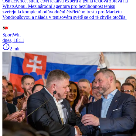
Osmačtyřicet stran, čtyři lékařští experti a jedna textová zpráva na
WhatsAppu. Mezinárodní agentura pro bezúhonnost tenisu
zveřejnila kompletní odůvodnění čtyřletého trestu pro Markétu
Vondroušovou a nálada v tenisovém světě se od té chvíle otočila.
SportWin
dnes, 18:11
2 min