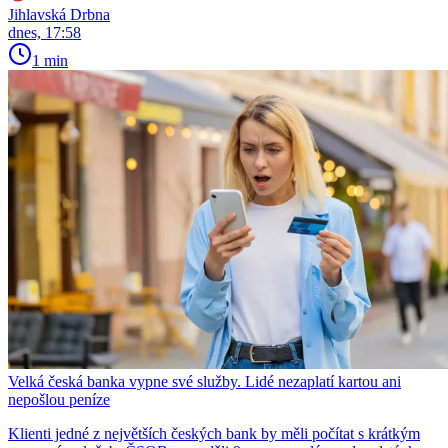
Jihlavská Drbna
dnes, 17:58
1 min
Velká česká banka vypne své služby. Lidé nezaplatí kartou ani
nepošlou peníze
Klienti jedné z největších českých bank by měli počítat s krátkým