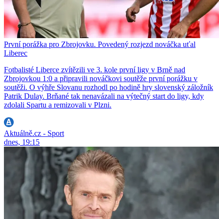
První porážka pro Zbrojovku. Povedený rozjezd nováčka uťal
Liberec
Fotbalisté Liberce zvítězili ve 3. kole první ligy v Brně nad
Zbrojovkou 1:0 a připravili nováčkovi soutěže první porážku v
soutěži. O výhře Slovanu rozhodl po hodině hry slovenský záložník
Patrik Dulay. Brňané tak nenavázali na výtečný start do ligy, kdy
zdolali Spartu a remizovali v Plzni.
Aktuálně.cz - Sport
dnes, 19:15