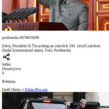
profimedia-0678035689
Zdroj
:
Prezident Si Ťin-pching na oslavách 100. výročí založení
čínské komunistické strany. Foto: Profimedia
Sdílet
Denní
výzva
0
Reklama
Další články z
HlídacíPes.org