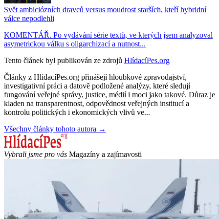
Svět ambiciózních dravců versus moudrost starších, kteří hybridní
válce nepodlehli
KOMENTÁŘ. Po vydávání série textů, ve kterých jsem analyzoval
asymetrickou válku s oligarchizací a nutnost...
Tento článek byl publikován ze zdrojů
HlídacíPes.org
Články z HlídacíPes.org přinášejí hloubkové zpravodajství,
investigativní práci a datově podložené analýzy, které sledují
fungování veřejné správy, justice, médií i moci jako takové. Důraz je
kladen na transparentnost, odpovědnost veřejných institucí a
kontrolu politických i ekonomických vlivů ve...
Všechny články tohoto autora →
Vybrali jsme pro vás
Magazíny a zajímavosti