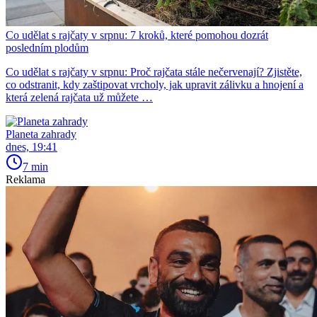
Co udělat s rajčaty v srpnu: 7 kroků, které pomohou dozrát
posledním plodům
Co udělat s rajčaty v srpnu: Proč rajčata stále nečervenají? Zjistěte,
co odstranit, kdy zaštipovat vrcholy, jak upravit zálivku a hnojení a
která zelená rajčata už můžete …
Planeta zahrady
dnes, 19:41
7 min
Reklama