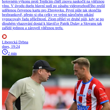
bojovném výkonu proti Teplicím chtěl znovu naskočit na vítěznou
vlnu. V úvodu duelu hlavní sudí po zásahu videorozhodčího zrušil
udělenou červenou kartu pro Zbrojovku. První půle tak skončila
bezbrankově, přesto si oba celky ve velmi náročném utkání
vypracovaly řadu příležitostí. Zlom přišel ve druhé půli, kdy se po
dlouhém vhazování dostal k hlavičce Patrik Dulay a Slovanu tak
zařídil jedinou a zároveň vítěznou trefu.
Liberecká Drbna
dnes, 19:24
2 min