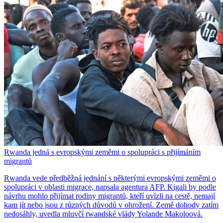
Rwanda jedná s evropskými zeměmi o spolupráci s přijímáním
migrantů
Rwanda vede předběžná jednání s některými evropskými zeměmi o
spolupráci v oblasti migrace, napsala agentura AFP. Kigali by podle
návrhu mohlo přijímat rodiny migrantů, kteří uvízli na cestě, nemají
kam jít nebo jsou z různých důvodů v ohrožení. Země dohody zatím
nedosáhly, uvedla mluvčí rwandské vlády Yolande Makoloová.