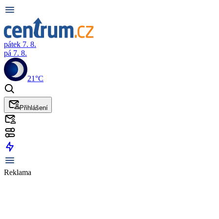
pátek 7. 8.
pá 7. 8.
21°C
Přihlášení
Reklama