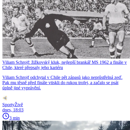
Viliam Schrojf: žižkovský kluk, nejlepší brankář MS 1962 a finále v
Chile, které přepsaly jeho kariéru
Viliam Schrojf odchytal v Chile pět zápasů jako neprůstřelná zeď.
Pak mu těsně před finále vtiskli do rukou trofej, a začalo se psát
úplně jiné vyprávění.
SportyŽivě
dnes, 18:03
3 min