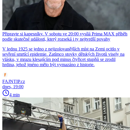
Připravte si kapesníky. V sobotu ve 20:00 vysílá Prima MAX příběh
podle skutečné události, který rozseká i ty nejtvrdší povahy
V lednu 1925 se jedno z nejizolovanějších míst na Zemi ocitlo v
sevření smrtící epidemie. Zatímco stovky dětských životů visely na
vlásku, v mrazu klesajícím pod minus čtyřicet stupňů se zrodil
hrdina, jehož jméno mělo být vymazáno z historie.
FAJNTIP.cz
dnes, 19:00
4 min