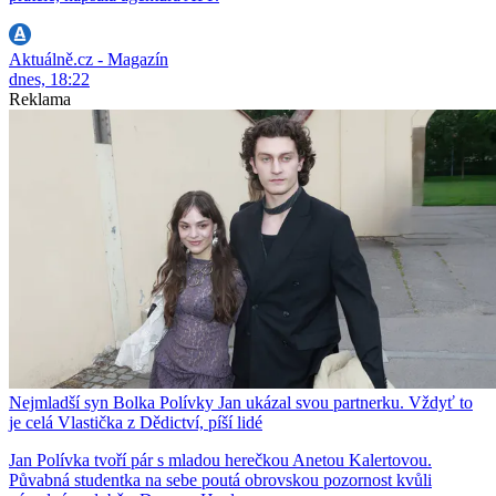
Aktuálně.cz - Magazín
dnes, 18:22
Reklama
Nejmladší syn Bolka Polívky Jan ukázal svou partnerku. Vždyť to
je celá Vlastička z Dědictví, píší lidé
Jan Polívka tvoří pár s mladou herečkou Anetou Kalertovou.
Půvabná studentka na sebe poutá obrovskou pozornost kvůli