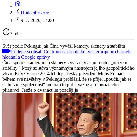
HlídacíPes.org
9. 7. 2026, 14:00
7 min
Svět podle Pekingu: jak Čína vyváží kamery, skenery a stabilitu
Přidejte si obsah Centrum.cz do oblíbených zdrojů pro Google
hledání a Google zprávy
Čína spolu s kamerami a skenery vyváží i vlastní model „udržení
stability“, který se stává významným nástrojem jejího geopolitického
vlivu. Když v roce 2014 tehdejší český prezident Miloš Zeman
během své návštěvy v Pekingu prohlásil, že se přijel „poučit, jak se
stabilizuje společnost“, nebrali to příliš vážně ani mnozí jeho
příznivci. Jenže o dvanáct let později je