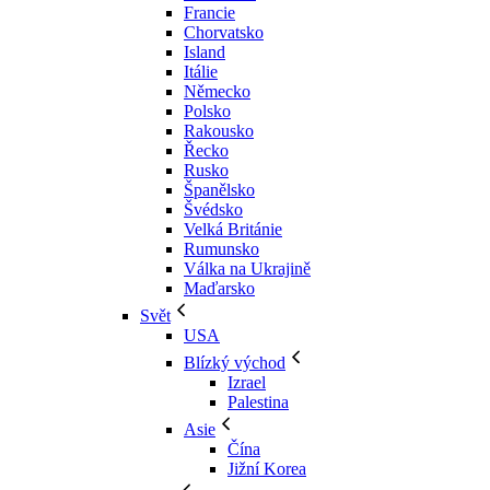
Francie
Chorvatsko
Island
Itálie
Německo
Polsko
Rakousko
Řecko
Rusko
Španělsko
Švédsko
Velká Británie
Rumunsko
Válka na Ukrajině
Maďarsko
Svět
USA
Blízký východ
Izrael
Palestina
Asie
Čína
Jižní Korea