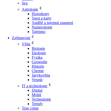
Sex
Astrologie
Horoskopy
Tarot a karty
Andělé a tajemná znamení
Numerologie
Tajemno
Zajímavosti
Věda
Biologie
Ekologie
Fyzika
Geografie
Historie
Chemie
Jazykověda
Vesmír
IT a technologie
Digital
Mobil
Technologie
Trendy
True crime