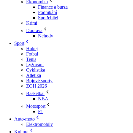
Ekonomika
Finance a burza
Podnikání
Spotřebitel
Krimi
Doprava
Nehody
Sport
Hokej
Fotbal
Tenis
Lyžování
Cyklistika
Atletika
Bojové sporty
ZOH 2026
Basketbal
NBA
Motosport
F1
Auto-moto
Elektromobily
Kultura