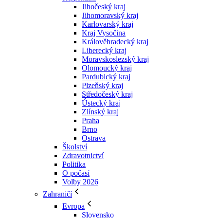
Jihočeský kraj
Jihomoravský kraj
Karlovarský kraj
Kraj Vysočina
Králověhradecký kraj
Liberecký kraj
Moravskoslezský kraj
Olomoucký kraj
Pardubický kraj
Plzeňský kraj
Středočeský kraj
Ústecký kraj
Zlínský kraj
Praha
Brno
Ostrava
Školství
Zdravotnictví
Politika
O počasí
Volby 2026
Zahraničí
Evropa
Slovensko