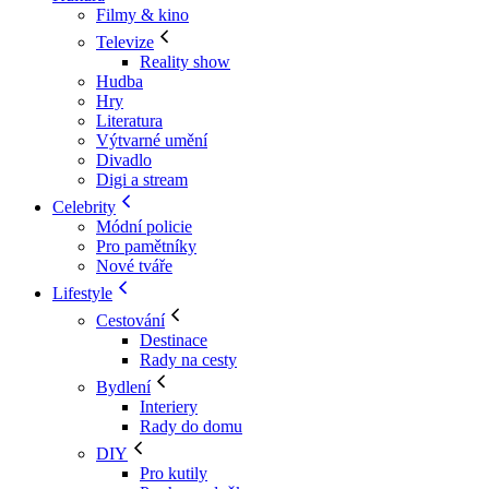
Filmy & kino
Televize
Reality show
Hudba
Hry
Literatura
Výtvarné umění
Divadlo
Digi a stream
Celebrity
Módní policie
Pro pamětníky
Nové tváře
Lifestyle
Cestování
Destinace
Rady na cesty
Bydlení
Interiery
Rady do domu
DIY
Pro kutily