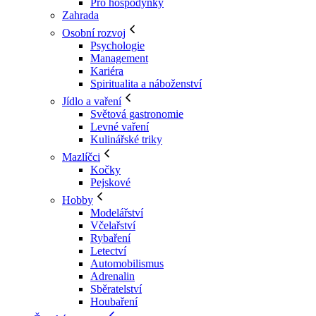
Pro hospodyňky
Zahrada
Osobní rozvoj
Psychologie
Management
Kariéra
Spiritualita a náboženství
Jídlo a vaření
Světová gastronomie
Levné vaření
Kulinářské triky
Mazlíčci
Kočky
Pejskové
Hobby
Modelářství
Včelařství
Rybaření
Letectví
Automobilismus
Adrenalin
Sběratelství
Houbaření