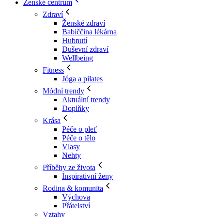
Ženské centrum
Zdraví
Ženské zdraví
Babiččina lékárna
Hubnutí
Duševní zdraví
Wellbeing
Fitness
Jóga a pilates
Módní trendy
Aktuální trendy
Doplňky
Krása
Péče o pleť
Péče o tělo
Vlasy
Nehty
Příběhy ze života
Inspirativní ženy
Rodina & komunita
Výchova
Přátelství
Vztahy