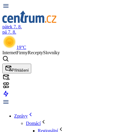
pátek 7. 8.
pá 7. 8.
19°C
Internet
Firmy
Recepty
Slovníky
Přihlášení
Zprávy
Domácí
Regionální