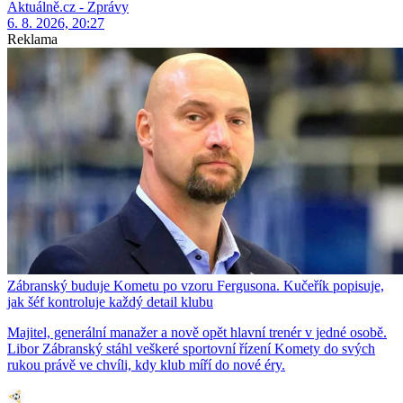
Aktuálně.cz - Zprávy
6. 8. 2026, 20:27
Reklama
Zábranský buduje Kometu po vzoru Fergusona. Kučeřík popisuje,
jak šéf kontroluje každý detail klubu
Majitel, generální manažer a nově opět hlavní trenér v jedné osobě.
Libor Zábranský stáhl veškeré sportovní řízení Komety do svých
rukou právě ve chvíli, kdy klub míří do nové éry.