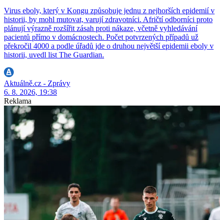
Virus eboly, který v Kongu způsobuje jednu z nejhorších epidemií v
historii, by mohl mutovat, varují zdravotníci. Afričtí odborníci proto
plánují výrazně rozšířit zásah proti nákaze, včetně vyhledávání
pacientů přímo v domácnostech. Počet potvrzených případů už
překročil 4000 a podle úřadů jde o druhou největší epidemii eboly v
historii, uvedl list The Guardian.
Aktuálně.cz - Zprávy
6. 8. 2026, 19:38
Reklama