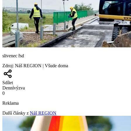
slivenec řsd
Zdroj
:
Náš REGION | Všude doma
Sdílet
Denní
výzva
0
Reklama
Další články z
Náš REGION