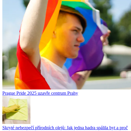
Prague Pride 2025 uzavře centrum Prahy
Skryté nebezpečí přírodních olejů: Jak jedna hadra spálila byt a proč