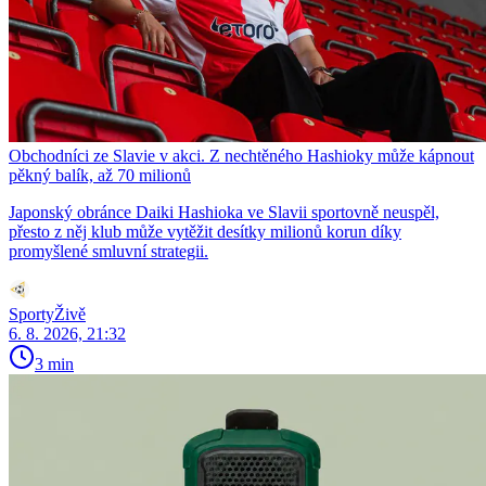
Obchodníci ze Slavie v akci. Z nechtěného Hashioky může kápnout
pěkný balík, až 70 milionů
Japonský obránce Daiki Hashioka ve Slavii sportovně neuspěl,
přesto z něj klub může vytěžit desítky milionů korun díky
promyšlené smluvní strategii.
SportyŽivě
6. 8. 2026, 21:32
3 min