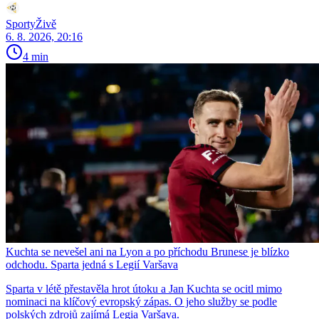
SportyŽivě
6. 8. 2026, 20:16
4 min
Kuchta se nevešel ani na Lyon a po příchodu Brunese je blízko
odchodu. Sparta jedná s Legií Varšava
Sparta v létě přestavěla hrot útoku a Jan Kuchta se ocitl mimo
nominaci na klíčový evropský zápas. O jeho služby se podle
polských zdrojů zajímá Legia Varšava.