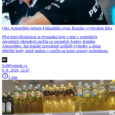
Otec Antonelliho trénuje Fittipaldiho syna: Brazilec vychvaluje lídra
Před letní přestávkou se dynamika boje o titul v posledních
závodních víkendech otočila ve prospěch Andrey Kimiho
Antonelliho. Ital dokáže pravidelně zajíždět výsledky a sbírat
důležité body, které mohou v součtu na konci sezony rozhodnout.
SvětFormule.cz
6. 8. 2026, 22:47
1 min