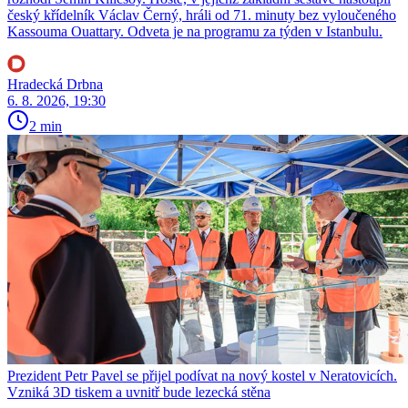
český křídelník Václav Černý, hráli od 71. minuty bez vyloučeného
Kassouma Ouattary. Odveta je na programu za týden v Istanbulu.
Hradecká Drbna
6. 8. 2026, 19:30
2 min
Prezident Petr Pavel se přijel podívat na nový kostel v Neratovicích.
Vzniká 3D tiskem a uvnitř bude lezecká stěna