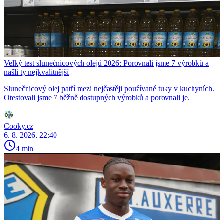
Velký test slunečnicových olejů 2026: Porovnali jsme 7 výrobků a
našli ty nejkvalitnější
Slunečnicový olej patří mezi nejčastěji používané tuky v kuchyních.
Otestovali jsme 7 běžně dostupných výrobků a porovnali je.
Cooky.cz
6. 8. 2026, 22:40
4 min