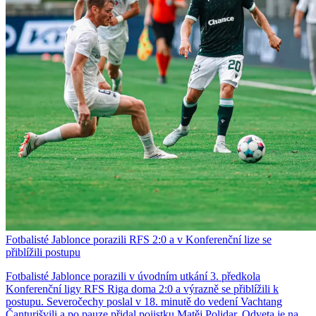
Fotbalisté Jablonce porazili RFS 2:0 a v Konferenční lize se
přiblížili postupu
Fotbalisté Jablonce porazili v úvodním utkání 3. předkola
Konferenční ligy RFS Riga doma 2:0 a výrazně se přiblížili k
postupu. Severočechy poslal v 18. minutě do vedení Vachtang
Čanturišvili a po pauze přidal pojistku Matěj Polidar. Odveta je na