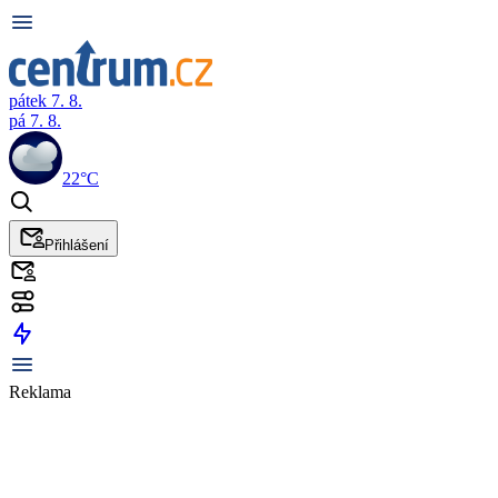
pátek 7. 8.
pá 7. 8.
22°C
Přihlášení
Reklama