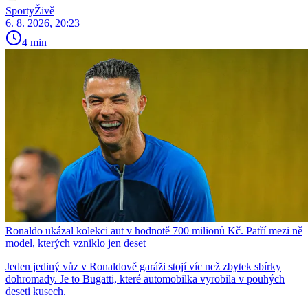
SportyŽivě
6. 8. 2026, 20:23
4 min
Ronaldo ukázal kolekci aut v hodnotě 700 milionů Kč. Patří mezi ně
model, kterých vzniklo jen deset
Jeden jediný vůz v Ronaldově garáži stojí víc než zbytek sbírky
dohromady. Je to Bugatti, které automobilka vyrobila v pouhých
deseti kusech.