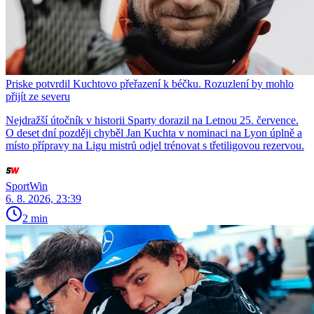
Priske potvrdil Kuchtovo přeřazení k béčku. Rozuzlení by mohlo
přijít ze severu
Nejdražší útočník v historii Sparty dorazil na Letnou 25. července.
O deset dní později chyběl Jan Kuchta v nominaci na Lyon úplně a
místo přípravy na Ligu mistrů odjel trénovat s třetiligovou rezervou.
SportWin
6. 8. 2026, 23:39
2 min