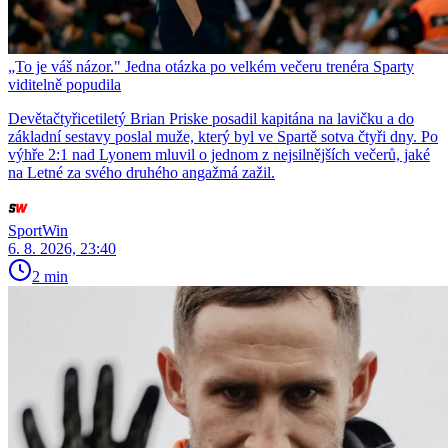
„To je váš názor." Jedna otázka po velkém večeru trenéra Sparty
viditelně popudila
Devětačtyřicetiletý Brian Priske posadil kapitána na lavičku a do
základní sestavy poslal muže, který byl ve Spartě sotva čtyři dny. Po
výhře 2:1 nad Lyonem mluvil o jednom z nejsilnějších večerů, jaké
na Letné za svého druhého angažmá zažil.
SportWin
6. 8. 2026, 23:40
2 min