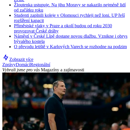
Žloutenka ustupuje. Na jihu Moravy se nakazilo nejméně lidí
od začátku roku
Studenti zaplnili koleje v Olomouci rychleji než loni. UP řeší
rozšíření kapacit
Příměstské vlaky v Praze a okolí budou od roku 2030
provozovat České dráhy
Náměstí v České Lípě dostane novou dlažbu. Vznikne i obrys
bývalého kostela
O převodu letiště v Karlových Varech se rozhodne na podzim
Zobrazit více
Zprávy
Domácí
Regionální
Vybrali jsme pro vás
Magazíny a zajímavosti