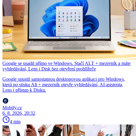
Google se usadil přímo ve Windows. Stačí ALT + mezerník a máte
vyhledávání, Lens i Disk bez otevření prohlížeče
Google spustil samostatnou desktopovou aplikaci pro Windows,
která po stisku Alt + mezerník otevře vyhledávání, AI asistenta,
Lens i přístup k Disku.
Mobify.cz
6. 8. 2026, 20:32
4 min