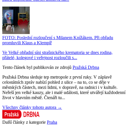
FOTO: Poslední rozloučení s Milanem Knížákem. Při obřadu
promluvili Klaus a Klempíř
Ve Velké obřadní síni strašnického krematoria se dnes rodina,
přátelé, kolegové i veřejnost rozloučili s...
Tento článek byl publikován ze zdrojů
Pražská Drbna
Pražská Drbna sleduje tep metropole z první ruky. V záplavě
celostátních zpráv nabízí pohled z ulice – na to, co se děje v
městských částech, mezi lidmi, v dopravě, na radnici i v kultuře.
Neřeší jen velké kauzy, ale i malé události, které utvářejí každodenní
život v hlavním městě. Čtenáři tu...
Všechny články tohoto autora →
Další články z kategorie
Praha