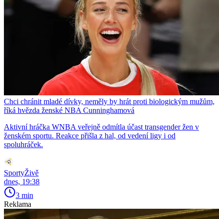
Chci chránit mladé dívky, neměly by hrát proti biologickým mužům,
říká hvězda ženské NBA Cunninghamová
Aktivní hráčka WNBA veřejně odmítla účast transgender žen v
ženském sportu. Reakce přišla z hal, od vedení ligy i od
spoluhráček.
SportyŽivě
dnes, 19:38
3 min
Reklama