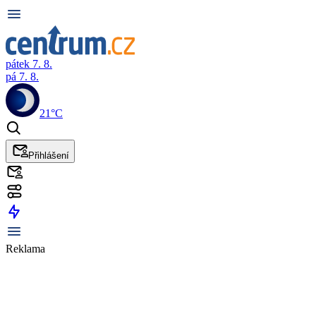
pátek 7. 8.
pá 7. 8.
21°C
Přihlášení
Reklama