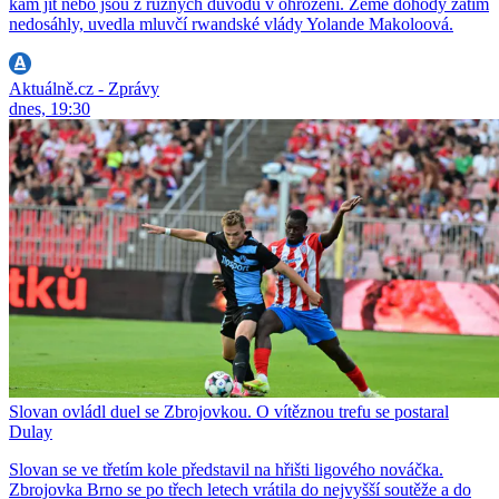
kam jít nebo jsou z různých důvodů v ohrožení. Země dohody zatím
nedosáhly, uvedla mluvčí rwandské vlády Yolande Makoloová.
Aktuálně.cz - Zprávy
dnes, 19:30
Slovan ovládl duel se Zbrojovkou. O vítěznou trefu se postaral
Dulay
Slovan se ve třetím kole představil na hřišti ligového nováčka.
Zbrojovka Brno se po třech letech vrátila do nejvyšší soutěže a do