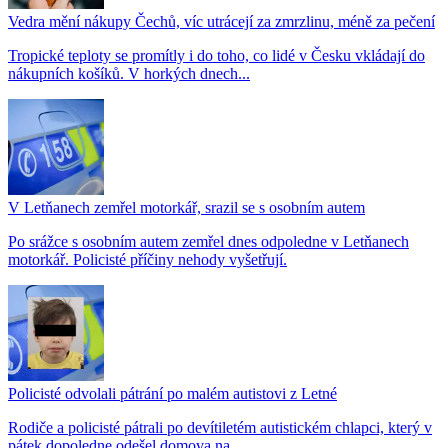
Vedra mění nákupy Čechů, víc utrácejí za zmrzlinu, méně za pečení
Tropické teploty se promítly i do toho, co lidé v Česku vkládají do
nákupních košíků. V horkých dnech...
V Letňanech zemřel motorkář, srazil se s osobním autem
Po srážce s osobním autem zemřel dnes odpoledne v Letňanech
motorkář. Policisté příčiny nehody vyšetřují.
Policisté odvolali pátrání po malém autistovi z Letné
Rodiče a policisté pátrali po devítiletém autistickém chlapci, který v
pátek dopoledne odešel domova na...