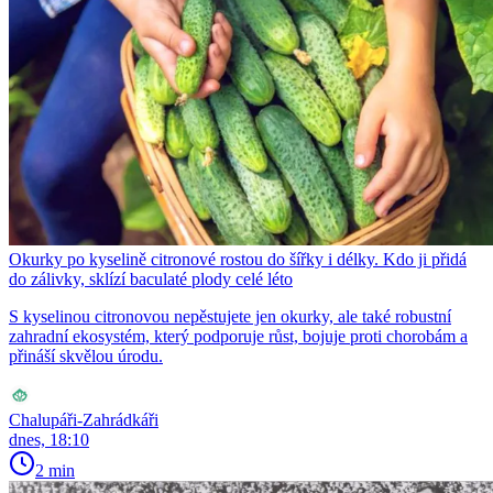
Okurky po kyselině citronové rostou do šířky i délky. Kdo ji přidá
do zálivky, sklízí baculaté plody celé léto
S kyselinou citronovou nepěstujete jen okurky, ale také robustní
zahradní ekosystém, který podporuje růst, bojuje proti chorobám a
přináší skvělou úrodu.
Chalupáři-Zahrádkáři
dnes, 18:10
2 min