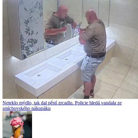
Neteklo mýdlo, tak dal pěstí zrcadlu. Policie hledá vandala ze
smíchovského nákupáku