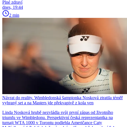
Plné zdraví
dnes, 19:44
2 min
Návrat do reality. Wimbledonská šampionka Nosková ztratila téměř
vyhraný set a na Masters jde překvapivě z kola ven
Linda Nosková hrubě nezvládla svůj první zápas od životního
triumfu ve Wimbledonu. Perspektivní česká reprezentantka na
turnaji WTA 1000 v Torontu podlehla Američance Caty