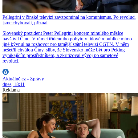
Pellegrini v čínské televizi zavzpomínal na komunismus. Po revoluci
jsme chybovali, přiznal
Slovenský prezident Peter Pellegrini koncem minulého měsíce
navštívil Čínu. V rámci třídenního pobytu v lidové republice mimo
jiné kývnul na rozhovor pro tamější státní televizi CGTN. V něm
nešetřil chválou Číny, sliby, že Slovensko může být pro Peking
vynikajícím prostředníkem, a zkritizoval vývoj po sametové
revoluci.
Aktuálně.cz - Zprávy
dnes, 18:11
Reklama