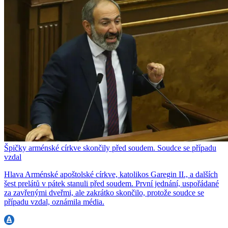
Špičky arménské církve skončily před soudem. Soudce se případu
vzdal
Hlava Arménské apoštolské církve, katolikos Garegin II., a dalších
šest prelátů v pátek stanuli před soudem. První jednání, uspořádané
za zavřenými dveřmi, ale zakrátko skončilo, protože soudce se
případu vzdal, oznámila média.