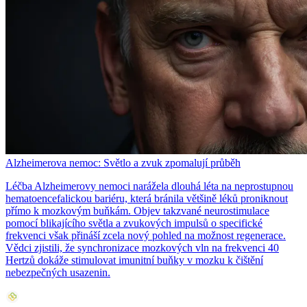
Alzheimerova nemoc: Světlo a zvuk zpomalují průběh
Léčba Alzheimerovy nemoci narážela dlouhá léta na neprostupnou
hematoencefalickou bariéru, která bránila většině léků proniknout
přímo k mozkovým buňkám. Objev takzvané neurostimulace
pomocí blikajícího světla a zvukových impulsů o specifické
frekvenci však přináší zcela nový pohled na možnost regenerace.
Vědci zjistili, že synchronizace mozkových vln na frekvenci 40
Hertzů dokáže stimulovat imunitní buňky v mozku k čištění
nebezpečných usazenin.