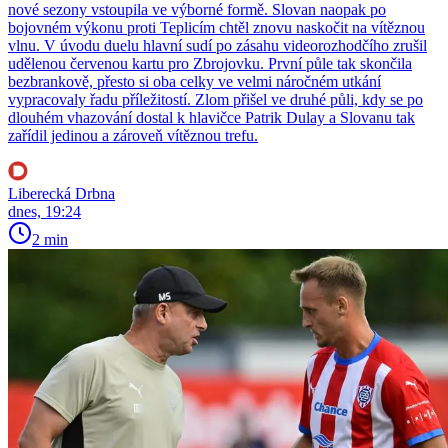
nové sezony vstoupila ve výborné formě. Slovan naopak po
bojovném výkonu proti Teplicím chtěl znovu naskočit na vítěznou
vlnu. V úvodu duelu hlavní sudí po zásahu videorozhodčího zrušil
udělenou červenou kartu pro Zbrojovku. První půle tak skončila
bezbrankově, přesto si oba celky ve velmi náročném utkání
vypracovaly řadu příležitostí. Zlom přišel ve druhé půli, kdy se po
dlouhém vhazování dostal k hlavičce Patrik Dulay a Slovanu tak
zařídil jedinou a zároveň vítěznou trefu.
Liberecká Drbna
dnes, 19:24
2 min