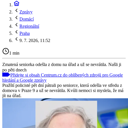
Zprávy
Domácí
Regionální
Praha
9. 7. 2026, 11:52
1 min
Zmatená seniorka odešla z domu na úřad a už se nevrátila. Našli ji
po pěti dnech
Přidejte si obsah Centrum.cz do oblíbených zdrojů pro Google
hledání a Google zprávy
Pražští policisté pět dní pátrali po seniorce, která odešla ve středu z
domova v Praze 9 a už se nevrátila. Kvůli nemoci si myslela, že má
jít na úřad.