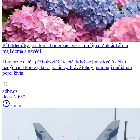
Půl skleničky pod keř a hortenzie kvetou do října. Zahrádkáři to
mají doma a nevědí
Hortenzie chtějí péči obzvlášť v létě, když se jim z květů dělají
nadýchané koule jako z pohádky. Právě tehdy potřebují pořádnou
porci živin.
adbz.cz
dnes, 20:50
2 min