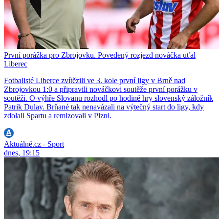
První porážka pro Zbrojovku. Povedený rozjezd nováčka uťal
Liberec
Fotbalisté Liberce zvítězili ve 3. kole první ligy v Brně nad
Zbrojovkou 1:0 a připravili nováčkovi soutěže první porážku v
soutěži. O výhře Slovanu rozhodl po hodině hry slovenský záložník
Patrik Dulay. Brňané tak nenavázali na výtečný start do ligy, kdy
zdolali Spartu a remizovali v Plzni.
Aktuálně.cz - Sport
dnes, 19:15