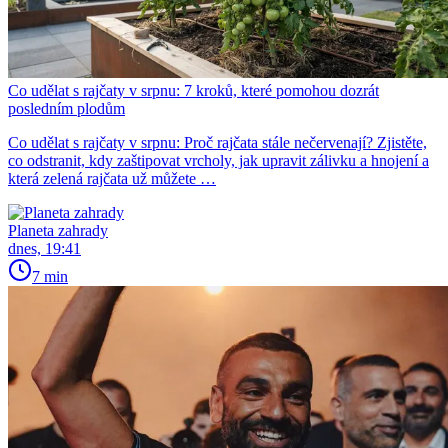
Co udělat s rajčaty v srpnu: 7 kroků, které pomohou dozrát
posledním plodům
Co udělat s rajčaty v srpnu: Proč rajčata stále nečervenají? Zjistěte,
co odstranit, kdy zaštipovat vrcholy, jak upravit zálivku a hnojení a
která zelená rajčata už můžete …
Planeta zahrady
dnes, 19:41
7 min