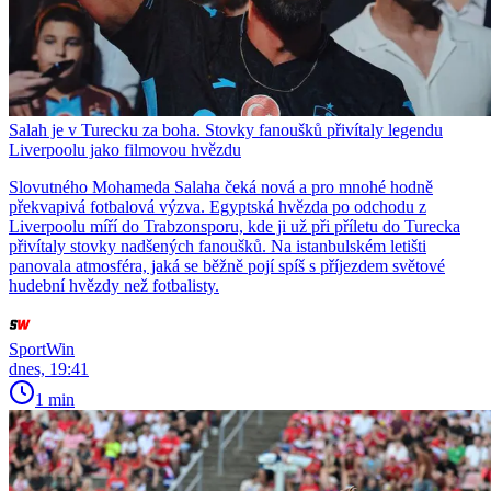
Salah je v Turecku za boha. Stovky fanoušků přivítaly legendu
Liverpoolu jako filmovou hvězdu
Slovutného Mohameda Salaha čeká nová a pro mnohé hodně
překvapivá fotbalová výzva. Egyptská hvězda po odchodu z
Liverpoolu míří do Trabzonsporu, kde ji už při příletu do Turecka
přivítaly stovky nadšených fanoušků. Na istanbulském letišti
panovala atmosféra, jaká se běžně pojí spíš s příjezdem světové
hudební hvězdy než fotbalisty.
SportWin
dnes, 19:41
1 min