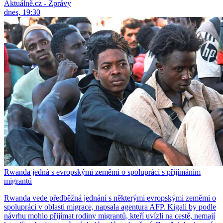
Aktuálně.cz - Zprávy
dnes, 19:30
Rwanda jedná s evropskými zeměmi o spolupráci s přijímáním
migrantů
Rwanda vede předběžná jednání s některými evropskými zeměmi o
spolupráci v oblasti migrace, napsala agentura AFP. Kigali by podle
návrhu mohlo přijímat rodiny migrantů, kteří uvízli na cestě, nemají