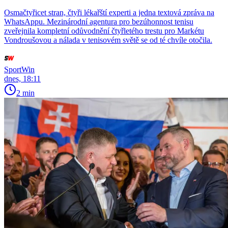
Osmačtyřicet stran, čtyři lékařští experti a jedna textová zpráva na
WhatsAppu. Mezinárodní agentura pro bezúhonnost tenisu
zveřejnila kompletní odůvodnění čtyřletého trestu pro Markétu
Vondroušovou a nálada v tenisovém světě se od té chvíle otočila.
SportWin
dnes, 18:11
2 min