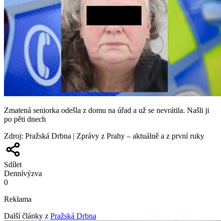
Zmatená seniorka odešla z domu na úřad a už se nevrátila. Našli ji
po pěti dnech
Zdroj
:
Pražská Drbna | Zprávy z Prahy – aktuálně a z první ruky
Sdílet
Denní
výzva
0
Reklama
Další články z
Pražská Drbna