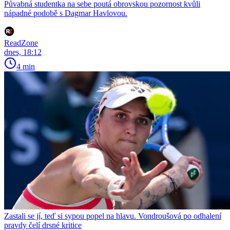
Půvabná studentka na sebe poutá obrovskou pozornost kvůli
nápadné podobě s Dagmar Havlovou.
ReadZone
dnes, 18:12
4 min
Zastali se jí, teď si sypou popel na hlavu. Vondroušová po odhalení
pravdy čelí drsné kritice