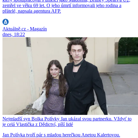
zemřel ve věku 69 let. O jeho úmrtí informovali jeho rodina a
přátelé, napsala agentura AFP.
Aktuálně.cz - Magazín
dnes, 18:22
Nejmladší syn Bolka Polívky Jan ukázal svou partnerku. Vždyť to
je celá Vlastička z Dědictví, píší lidé
Jan Polívka tvoří pár s mladou herečkou Anetou Kalertovou.