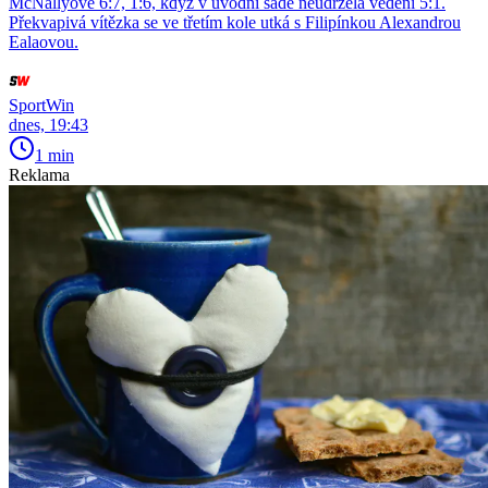
McNallyové 6:7, 1:6, když v úvodní sadě neudržela vedení 5:1.
Překvapivá vítězka se ve třetím kole utká s Filipínkou Alexandrou
Ealaovou.
SportWin
dnes, 19:43
1 min
Reklama