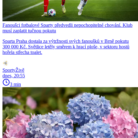
Fanoušci fotbalové Sparty předvedli nepochopitelné chování. Klub
musí zaplatit tučnou pokutu
Sparta Praha dostala za výtržnosti svých fanoušků v Brně pokutu
300 000 Kč. Světlice letěly směrem k hrací ploše, v sektoru hostů
hořela střecha toalet.
SportyŽivě
dnes, 20:55
3 min