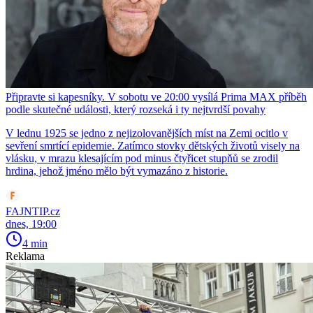
Připravte si kapesníky. V sobotu ve 20:00 vysílá Prima MAX příběh
podle skutečné události, který rozseká i ty nejtvrdší povahy
V lednu 1925 se jedno z nejizolovanějších míst na Zemi ocitlo v
sevření smrtící epidemie. Zatímco stovky dětských životů visely na
vlásku, v mrazu klesajícím pod minus čtyřicet stupňů se zrodil
hrdina, jehož jméno mělo být vymazáno z historie.
FAJNTIP.cz
dnes, 19:00
4 min
Reklama