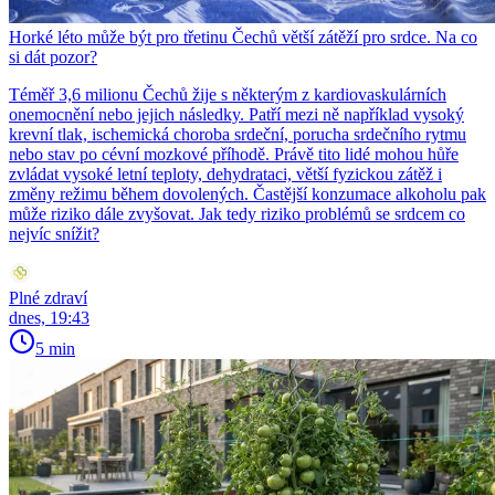
Horké léto může být pro třetinu Čechů větší zátěží pro srdce. Na co
si dát pozor?
Téměř 3,6 milionu Čechů žije s některým z kardiovaskulárních
onemocnění nebo jejich následky. Patří mezi ně například vysoký
krevní tlak, ischemická choroba srdeční, porucha srdečního rytmu
nebo stav po cévní mozkové příhodě. Právě tito lidé mohou hůře
zvládat vysoké letní teploty, dehydrataci, větší fyzickou zátěž i
změny režimu během dovolených. Častější konzumace alkoholu pak
může riziko dále zvyšovat. Jak tedy riziko problémů se srdcem co
nejvíc snížit?
Plné zdraví
dnes, 19:43
5 min