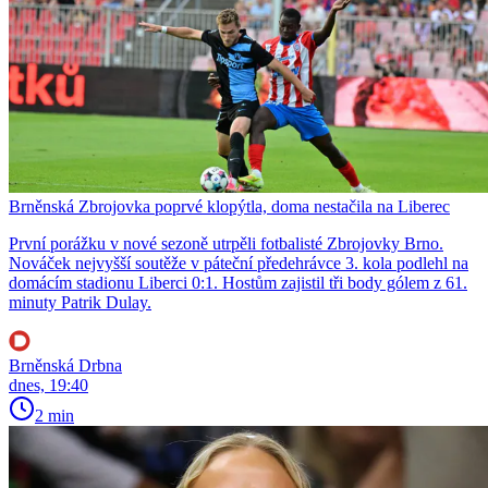
Brněnská Zbrojovka poprvé klopýtla, doma nestačila na Liberec
První porážku v nové sezoně utrpěli fotbalisté Zbrojovky Brno.
Nováček nejvyšší soutěže v páteční předehrávce 3. kola podlehl na
domácím stadionu Liberci 0:1. Hostům zajistil tři body gólem z 61.
minuty Patrik Dulay.
Brněnská Drbna
dnes, 19:40
2 min