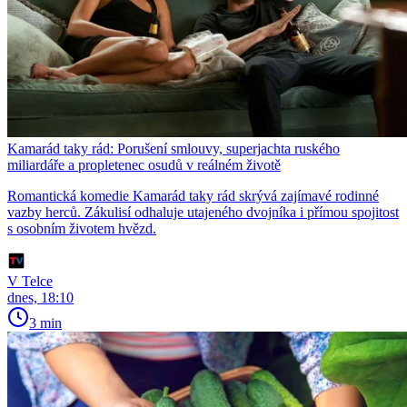
Kamarád taky rád: Porušení smlouvy, superjachta ruského
miliardáře a propletenec osudů v reálném životě
Romantická komedie Kamarád taky rád skrývá zajímavé rodinné
vazby herců. Zákulisí odhaluje utajeného dvojníka i přímou spojitost
s osobním životem hvězd.
V Telce
dnes, 18:10
3 min