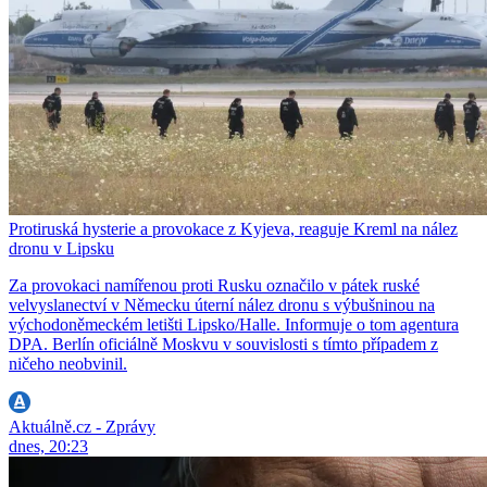
Protiruská hysterie a provokace z Kyjeva, reaguje Kreml na nález
dronu v Lipsku
Za provokaci namířenou proti Rusku označilo v pátek ruské
velvyslanectví v Německu úterní nález dronu s výbušninou na
východoněmeckém letišti Lipsko/Halle. Informuje o tom agentura
DPA. Berlín oficiálně Moskvu v souvislosti s tímto případem z
ničeho neobvinil.
Aktuálně.cz - Zprávy
dnes, 20:23