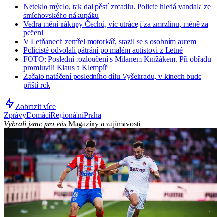
Neteklo mýdlo, tak dal pěstí zrcadlu. Policie hledá vandala ze
smíchovského nákupáku
Vedra mění nákupy Čechů, víc utrácejí za zmrzlinu, méně za
pečení
V Letňanech zemřel motorkář, srazil se s osobním autem
Policisté odvolali pátrání po malém autistovi z Letné
FOTO: Poslední rozloučení s Milanem Knížákem. Při obřadu
promluvili Klaus a Klempíř
Začalo natáčení posledního dílu Vyšehradu, v kinech bude
příští rok
Zobrazit více
Zprávy
Domácí
Regionální
Praha
Vybrali jsme pro vás
Magazíny a zajímavosti