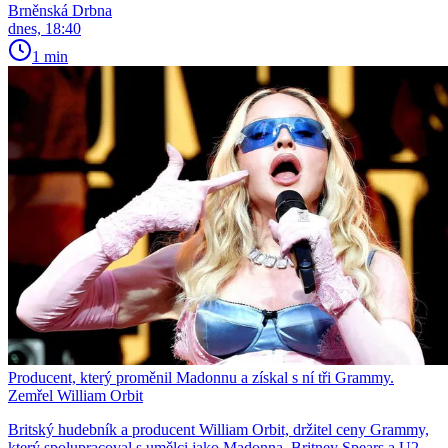
Brněnská Drbna
dnes, 18:40
1 min
Producent, který proměnil Madonnu a získal s ní tři Grammy.
Zemřel William Orbit
Britský hudebník a producent William Orbit, držitel ceny Grammy,
který spolupracoval s umělci jako Madonna, Britney Spears a U2,