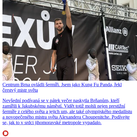
Centrum Brna ovládli šermíři. Jsem jako Kung Fu Panda, řekl
čerstvý mistr světa
Nevšední podívaná se v pátek večer naskytla Brňanům, kteří
zamířili k Jakubskému náměstí. Vidět totiž mohli nejen prestižní
šermíře z celého světa a jejich um, ale také olympijského medailistu
a novopečeného mistra světa Alexandera Choupenitche. Podívejte
se, jak to v srdci jihomoravské metropole vypadalo.