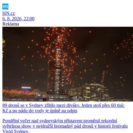
HN.cz
6. 8. 2026, 22:00
Reklama
89 dronů se v Sydney zřítilo mezi diváky. Jeden stojí přes 60 tisíc
Kč a po pádu do vody je úplně na odpis
Pondělní večer nad sydneyským přístavem proměnil rekordní
světelnou show v nejdražší hromadný pád dronů v historii festivalu
Vivid Sydney.