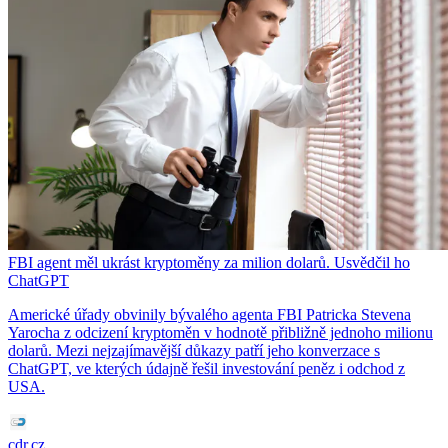
FBI agent měl ukrást kryptoměny za milion dolarů. Usvědčil ho
ChatGPT
Americké úřady obvinily bývalého agenta FBI Patricka Stevena
Yarocha z odcizení kryptoměn v hodnotě přibližně jednoho milionu
dolarů. Mezi nejzajímavější důkazy patří jeho konverzace s
ChatGPT, ve kterých údajně řešil investování peněz i odchod z
USA.
cdr.cz