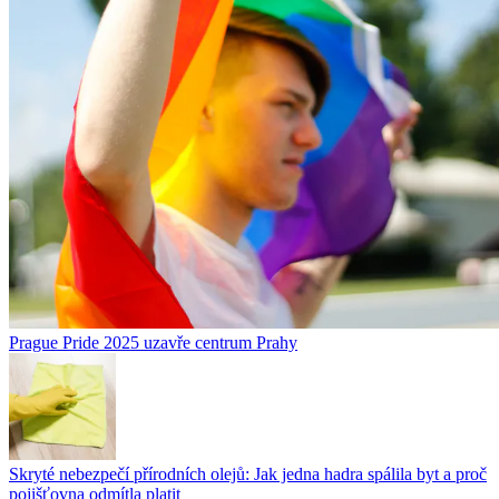
Prague Pride 2025 uzavře centrum Prahy
Skryté nebezpečí přírodních olejů: Jak jedna hadra spálila byt a proč
pojišťovna odmítla platit