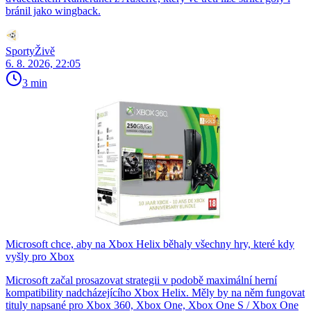
bránil jako wingback.
SportyŽivě
6. 8. 2026, 22:05
3 min
Microsoft chce, aby na Xbox Helix běhaly všechny hry, které kdy
vyšly pro Xbox
Microsoft začal prosazovat strategii v podobě maximální herní
kompatibility nadcházejícího Xbox Helix. Měly by na něm fungovat
tituly napsané pro Xbox 360, Xbox One, Xbox One S / Xbox One