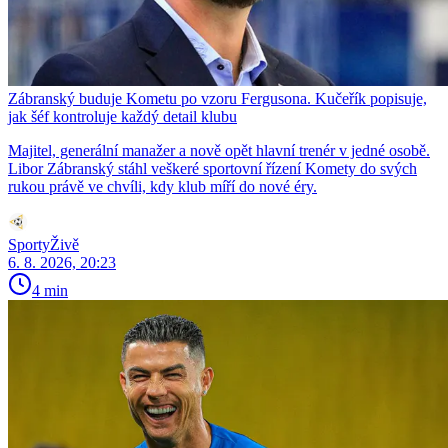
Zábranský buduje Kometu po vzoru Fergusona. Kučeřík popisuje,
jak šéf kontroluje každý detail klubu
Majitel, generální manažer a nově opět hlavní trenér v jedné osobě.
Libor Zábranský stáhl veškeré sportovní řízení Komety do svých
rukou právě ve chvíli, kdy klub míří do nové éry.
SportyŽivě
6. 8. 2026, 20:23
4 min