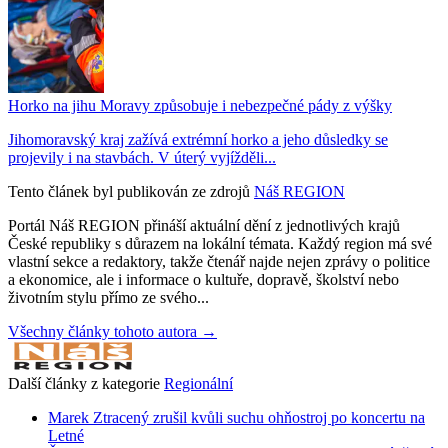
Horko na jihu Moravy způsobuje i nebezpečné pády z výšky
Jihomoravský kraj zažívá extrémní horko a jeho důsledky se
projevily i na stavbách. V úterý vyjížděli...
Tento článek byl publikován ze zdrojů
Náš REGION
Portál Náš REGION přináší aktuální dění z jednotlivých krajů
České republiky s důrazem na lokální témata. Každý region má své
vlastní sekce a redaktory, takže čtenář najde nejen zprávy o politice
a ekonomice, ale i informace o kultuře, dopravě, školství nebo
životním stylu přímo ze svého...
Všechny články tohoto autora →
Další články z kategorie
Regionální
Marek Ztracený zrušil kvůli suchu ohňostroj po koncertu na
Letné