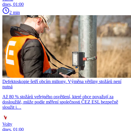
dnes, 01:00
2 min
Defektoskopie šetří obcím miliony. Výměna většiny stožárů není
nutná
Až 80 % stožárů veřejného osvětlení, které obce považují za
dosloužilé, může podle měření společnosti ČEZ ESL bezpečně
sloužit i…
Volty
dnes, 01:00