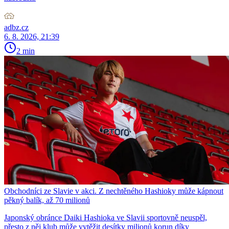
adbz.cz
6. 8. 2026, 21:39
2 min
Obchodníci ze Slavie v akci. Z nechtěného Hashioky může kápnout
pěkný balík, až 70 milionů
Japonský obránce Daiki Hashioka ve Slavii sportovně neuspěl,
přesto z něj klub může vytěžit desítky milionů korun díky