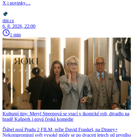
X i novinky…
diit.cz
6. 8. 2026, 22:00
1 min
Kulturní tipy: Meryl Streepová se vrací v ikonické roli, divadlo na
hradě Kašperk i nová česká komedie
Ďábel nosí Pradu 2 FILM, režie David Frankel, na Disney+
Nekompromisní svět vysoké módy se po dvaceti letech od prvního