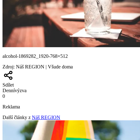
alcohol-1869282_1920-768×512
Zdroj
:
Náš REGION | Všude doma
Sdílet
Denní
výzva
0
Reklama
Další články z
Náš REGION