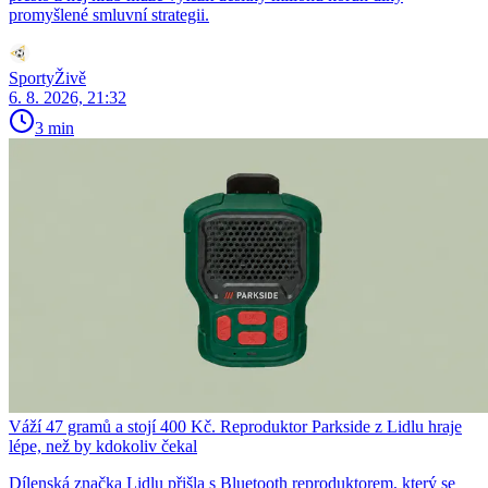
promyšlené smluvní strategii.
SportyŽivě
6. 8. 2026, 21:32
3 min
Váží 47 gramů a stojí 400 Kč. Reproduktor Parkside z Lidlu hraje
lépe, než by kdokoliv čekal
Dílenská značka Lidlu přišla s Bluetooth reproduktorem, který se