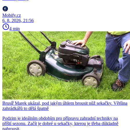
Mobify.cz
6. 8. 2026, 21:56
4 min
Brusíř Marek ukázal, pod jakým úhlem brousit nůž sekačky. Většina
zahrádkářů to dělá špatně
Podzim je ideálním obdobím pro přípravu zahradní techniky na
příští sezonu. Začít je dobré u sekačky, kterou je třeba důkladně
nabrousit.