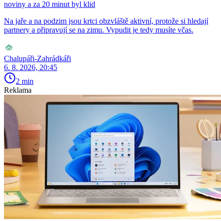
noviny a za 20 minut byl klid
Na jaře a na podzim jsou krtci obzvláště aktivní, protože si hledají
partnery a připravují se na zimu. Vypudit je tedy musíte včas.
Chalupáři-Zahrádkáři
6. 8. 2026, 20:45
2 min
Reklama