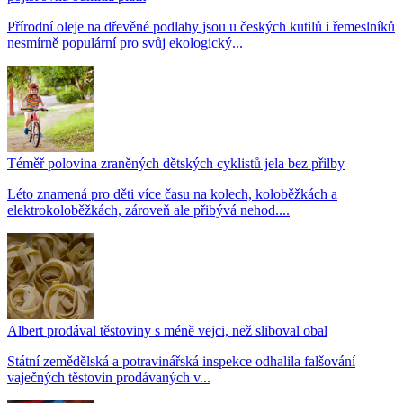
Přírodní oleje na dřevěné podlahy jsou u českých kutilů i řemeslníků
nesmírně populární pro svůj ekologický...
Téměř polovina zraněných dětských cyklistů jela bez přilby
Léto znamená pro děti více času na kolech, koloběžkách a
elektrokoloběžkách, zároveň ale přibývá nehod....
Albert prodával těstoviny s méně vejci, než sliboval obal
Státní zemědělská a potravinářská inspekce odhalila falšování
vaječných těstovin prodávaných v...