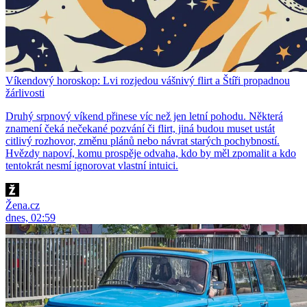
Víkendový horoskop: Lvi rozjedou vášnivý flirt a Štíři propadnou
žárlivosti
Druhý srpnový víkend přinese víc než jen letní pohodu. Některá
znamení čeká nečekané pozvání či flirt, jiná budou muset ustát
citlivý rozhovor, změnu plánů nebo návrat starých pochybností.
Hvězdy napoví, komu prospěje odvaha, kdo by měl zpomalit a kdo
tentokrát nesmí ignorovat vlastní intuici.
Žena.cz
dnes, 02:59