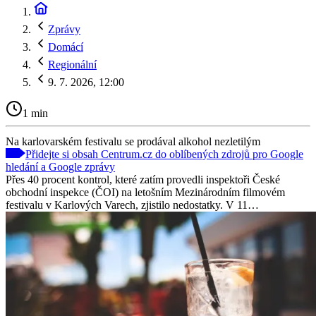
Zprávy
Domácí
Regionální
9. 7. 2026, 12:00
1 min
Na karlovarském festivalu se prodával alkohol nezletilým
Přidejte si obsah Centrum.cz do oblíbených zdrojů pro Google
hledání a Google zprávy
Přes 40 procent kontrol, které zatím provedli inspektoři České
obchodní inspekce (ČOI) na letošním Mezinárodním filmovém
festivalu v Karlových Varech, zjistilo nedostatky. V 11…