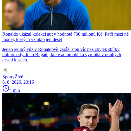
Ronaldo ukázal kolekci aut v hodnotě 700 milionů Kč. Patří mezi ně
model, kterých vzniklo jen deset
Jeden jediný vůz v Ronaldově garáži stojí víc než zbytek sbírky
dohromady. Je to Bugatti, které automobilka vyrobila v pouhých
deseti kusech.
SportyŽivě
6. 8. 2026, 20:16
4 min