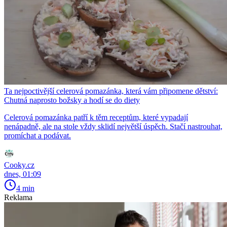
Ta nejpoctivější celerová pomazánka, která vám připomene dětství:
Chutná naprosto božsky a hodí se do diety
Celerová pomazánka patří k těm receptům, které vypadají
nenápadně, ale na stole vždy sklidí největší úspěch. Stačí nastrouhat,
promíchat a podávat.
Cooky.cz
dnes, 01:09
4 min
Reklama