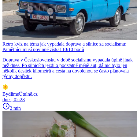
Retro kvíz na téma jak vypadala doprava a silnice za socialismu:
Pamětníci musí povinně získat 10/10 bodů
Doprava v Československu v době socialismu vypadala úplně jinak
než dnes. Po silnicích jezdilo podstatně méně aut, dálnic bylo jen
několik desítek kilometrů a cesta na dovolenou se často plánovala
týdny dopředu.
BydlímeÚtulně.cz
dnes, 02:28
2 min