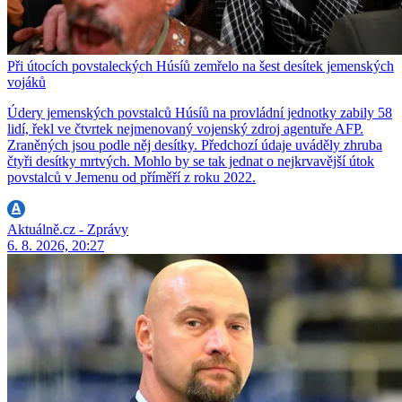
Při útocích povstaleckých Húsíů zemřelo na šest desítek jemenských
vojáků
Údery jemenských povstalců Húsíů na provládní jednotky zabily 58
lidí, řekl ve čtvrtek nejmenovaný vojenský zdroj agentuře AFP.
Zraněných jsou podle něj desítky. Předchozí údaje uváděly zhruba
čtyři desítky mrtvých. Mohlo by se tak jednat o nejkrvavější útok
povstalců v Jemenu od příměří z roku 2022.
Aktuálně.cz - Zprávy
6. 8. 2026, 20:27