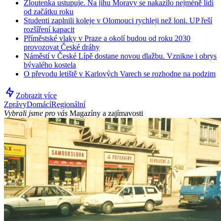
Žloutenka ustupuje. Na jihu Moravy se nakazilo nejméně lidí
od začátku roku
Studenti zaplnili koleje v Olomouci rychleji než loni. UP řeší
rozšíření kapacit
Příměstské vlaky v Praze a okolí budou od roku 2030
provozovat České dráhy
Náměstí v České Lípě dostane novou dlažbu. Vznikne i obrys
bývalého kostela
O převodu letiště v Karlových Varech se rozhodne na podzim
Zobrazit více
Zprávy
Domácí
Regionální
Vybrali jsme pro vás
Magazíny a zajímavosti