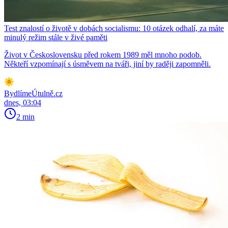
Test znalostí o životě v dobách socialismu: 10 otázek odhalí, za máte
minulý režim stále v živé paměti
Život v Československu před rokem 1989 měl mnoho podob.
Někteří vzpomínají s úsměvem na tváři, jiní by raději zapomněli.
BydlímeÚtulně.cz
dnes, 03:04
2 min