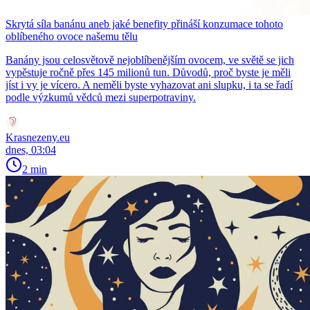
Skrytá síla banánu aneb jaké benefity přináší konzumace tohoto
oblíbeného ovoce našemu tělu
Banány jsou celosvětově nejoblíbenějším ovocem, ve světě se jich
vypěstuje ročně přes 145 milionů tun. Důvodů, proč byste je měli
jíst i vy je vícero. A neměli byste vyhazovat ani slupku, i ta se řadí
podle výzkumů vědců mezi superpotraviny.
Krasnezeny.eu
dnes, 03:04
2 min