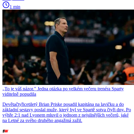
1 min
„To je váš názor." Jedna otázka po velkém večeru trenéra Sparty
viditelně popudila
Devětačtyřicetiletý Brian Priske posadil kapitána na lavičku a do
základní sestavy poslal muže, který byl ve Spartě sotva čtyři dny. Po
výhře 2:1 nad Lyonem mluvil o jednom z nejsilnějších večerů, jaké
na Letné za svého druhého angažmá zažil.