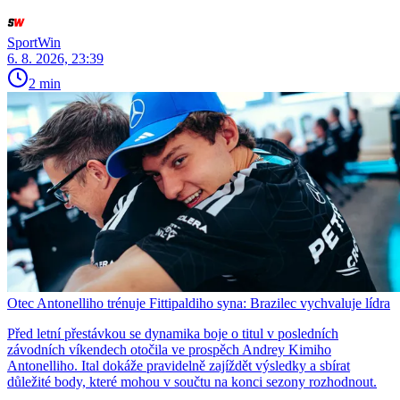
SportWin
6. 8. 2026, 23:39
2 min
Otec Antonelliho trénuje Fittipaldiho syna: Brazilec vychvaluje lídra
Před letní přestávkou se dynamika boje o titul v posledních
závodních víkendech otočila ve prospěch Andrey Kimiho
Antonelliho. Ital dokáže pravidelně zajíždět výsledky a sbírat
důležité body, které mohou v součtu na konci sezony rozhodnout.