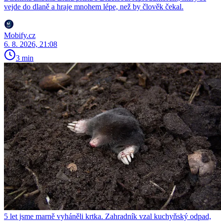
vejde do dlaně a hraje mnohem lépe, než by člověk čekal.
Mobify.cz
6. 8. 2026, 21:08
3 min
5 let jsme marně vyháněli krtka. Zahradník vzal kuchyňský odpad,