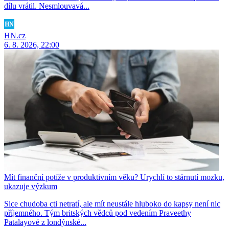
dílu vrátil. Nesmlouvavá...
HN.cz
6. 8. 2026, 22:00
Mít finanční potíže v produktivním věku? Urychlí to stárnutí mozku,
ukazuje výzkum
Sice chudoba cti netratí, ale mít neustále hluboko do kapsy není nic
příjemného. Tým britských vědců pod vedením Praveethy
Patalayové z londýnské...