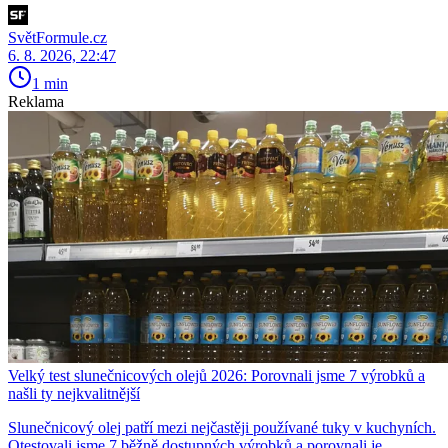
SvětFormule.cz
6. 8. 2026, 22:47
1 min
Reklama
Velký test slunečnicových olejů 2026: Porovnali jsme 7 výrobků a
našli ty nejkvalitnější
Slunečnicový olej patří mezi nejčastěji používané tuky v kuchyních.
Otestovali jsme 7 běžně dostupných výrobků a porovnali je.