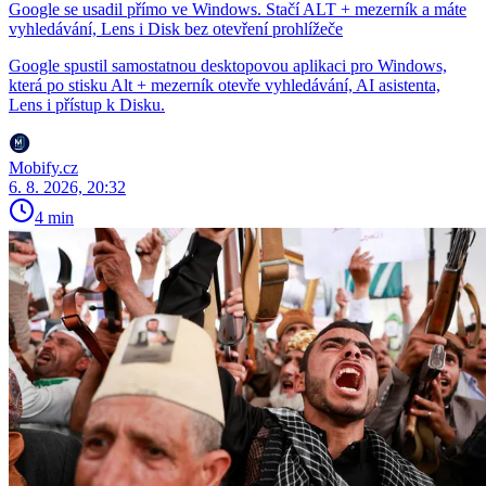
Google se usadil přímo ve Windows. Stačí ALT + mezerník a máte
vyhledávání, Lens i Disk bez otevření prohlížeče
Google spustil samostatnou desktopovou aplikaci pro Windows,
která po stisku Alt + mezerník otevře vyhledávání, AI asistenta,
Lens i přístup k Disku.
Mobify.cz
6. 8. 2026, 20:32
4 min