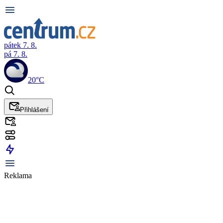
pátek 7. 8.
pá 7. 8.
20°C
Přihlášení
Reklama