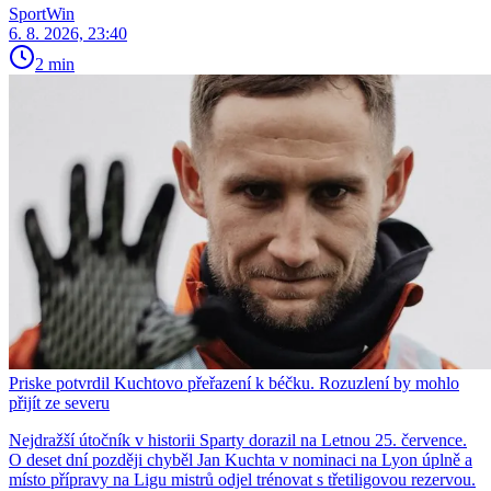
SportWin
6. 8. 2026, 23:40
2 min
Priske potvrdil Kuchtovo přeřazení k béčku. Rozuzlení by mohlo
přijít ze severu
Nejdražší útočník v historii Sparty dorazil na Letnou 25. července.
O deset dní později chyběl Jan Kuchta v nominaci na Lyon úplně a
místo přípravy na Ligu mistrů odjel trénovat s třetiligovou rezervou.