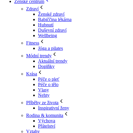
Ženské centrum
Zdraví
Ženské zdraví
Babiččina lékárna
Hubnutí
Duševní zdraví
Wellbeing
Fitness
Jóga a pilates
Módní trendy
Aktuální trendy
Doplňky
Krása
Péče o pleť
Péče o tělo
Vlasy
Nehty
Příběhy ze života
Inspirativní ženy
Rodina & komunita
Výchova
Přátelství
Vztahy