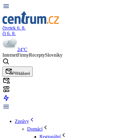
čtvrtek 6. 8.
čt 6. 8.
24°C
Internet
Firmy
Recepty
Slovníky
Přihlášení
Zprávy
Domácí
Regionální