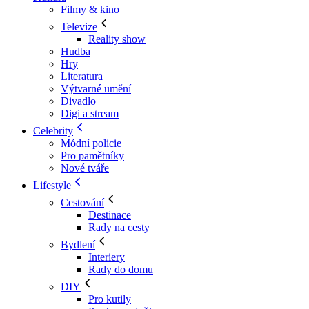
Filmy & kino
Televize
Reality show
Hudba
Hry
Literatura
Výtvarné umění
Divadlo
Digi a stream
Celebrity
Módní policie
Pro pamětníky
Nové tváře
Lifestyle
Cestování
Destinace
Rady na cesty
Bydlení
Interiery
Rady do domu
DIY
Pro kutily