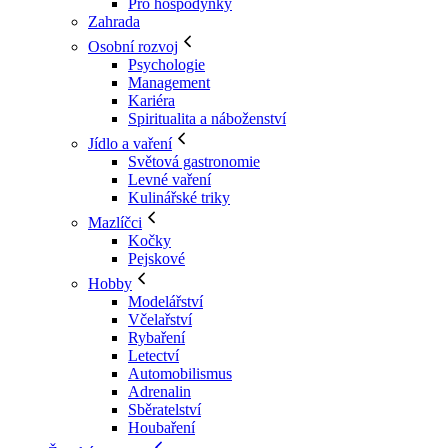
Pro hospodyňky
Zahrada
Osobní rozvoj
Psychologie
Management
Kariéra
Spiritualita a náboženství
Jídlo a vaření
Světová gastronomie
Levné vaření
Kulinářské triky
Mazlíčci
Kočky
Pejskové
Hobby
Modelářství
Včelařství
Rybaření
Letectví
Automobilismus
Adrenalin
Sběratelství
Houbaření