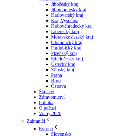
Jihočeský kraj
Jihomoravský kraj
Karlovarský kraj
Kraj Vysočina
Králověhradecký kraj
Liberecký kraj
Moravskoslezský kraj
Olomoucký kraj
Pardubický kraj
Plzeňský kraj
Středočeský kraj
Ústecký kraj
Zlínský kraj
Praha
Brno
Ostrava
Školství
Zdravotnictví
Politika
O počasí
Volby 2026
Zahraničí
Evropa
Slovensko