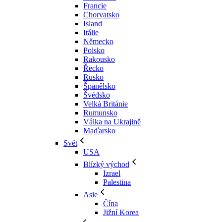
Francie
Chorvatsko
Island
Itálie
Německo
Polsko
Rakousko
Řecko
Rusko
Španělsko
Švédsko
Velká Británie
Rumunsko
Válka na Ukrajině
Maďarsko
Svět
USA
Blízký východ
Izrael
Palestina
Asie
Čína
Jižní Korea