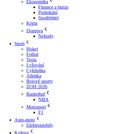
Ekonomika
Finance a burza
Podnikání
Spotřebitel
Krimi
Doprava
Nehody
Sport
Hokej
Fotbal
Tenis
Lyžování
Cyklistika
Atletika
Bojové sporty
ZOH 2026
Basketbal
NBA
Motosport
F1
Auto-moto
Elektromobily
Kultura