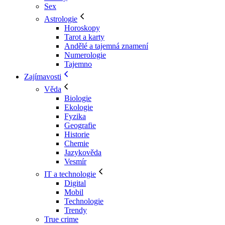
Sex
Astrologie
Horoskopy
Tarot a karty
Andělé a tajemná znamení
Numerologie
Tajemno
Zajímavosti
Věda
Biologie
Ekologie
Fyzika
Geografie
Historie
Chemie
Jazykověda
Vesmír
IT a technologie
Digital
Mobil
Technologie
Trendy
True crime