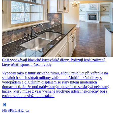
Češi vysekávají klasické kuchyňské dřezy. Pořizují lepší zařízení,
které ušetří spoustu času i vody
Vypadají jako z futuristického filmu, slibují revoluci při vaření a na
sociálních sítích sbírají miliony zhlédnutí. Multifunkční dřezy s
vodopádem a digitálním displejem se staly hitem moderních
domácností. Jenže pod nablýskaným povrchem se skrývá nečekaný
háček, který může z vaší vysněné kuchyně udělat nekonečný boj s
tvrdou vodou a složitou instalací.
NESPECHEJ.cz