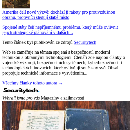
Amerika čelí nové výzvě: dochází jí rakety pro protivzdušnou
obranu, protivníci sledují slabé místo
Spojené státy čelí nepříjemnému problému, který může ovlivnit
jejich strategické plánování v dalších...
Tento článek byl publikován ze zdrojů
Securitytech
Web se zaměřuje na témata spojená s bezpečností, moderní
technikou a obrannými technologiemi. Čtenáři zde najdou články o
vojenské výzbroji, bezpečnostních systémech, kyberbezpečnosti i
technologických inovacích, které ovlivňují současný svět.Obsah
propojuje technické informace s vysvětlením...
Všechny články tohoto autora →
Vybrali jsme pro vás
Magazíny a zajímavosti