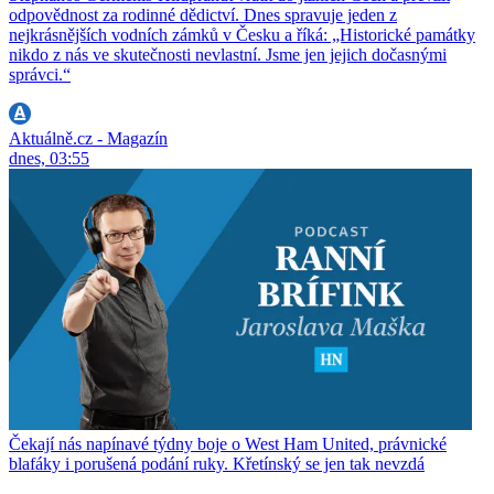
odpovědnost za rodinné dědictví. Dnes spravuje jeden z
nejkrásnějších vodních zámků v Česku a říká: „Historické památky
nikdo z nás ve skutečnosti nevlastní. Jsme jen jejich dočasnými
správci.“
Aktuálně.cz - Magazín
dnes, 03:55
Čekají nás napínavé týdny boje o West Ham United, právnické
blafáky i porušená podání ruky. Křetínský se jen tak nevzdá