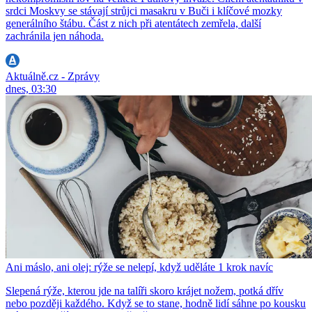
srdci Moskvy se stávají strůjci masakru v Buči i klíčové mozky
generálního štábu. Část z nich při atentátech zemřela, další
zachránila jen náhoda.
Aktuálně.cz - Zprávy
dnes, 03:30
Ani máslo, ani olej: rýže se nelepí, když uděláte 1 krok navíc
Slepená rýže, kterou jde na talíři skoro krájet nožem, potká dřív
nebo později každého. Když se to stane, hodně lidí sáhne po kousku