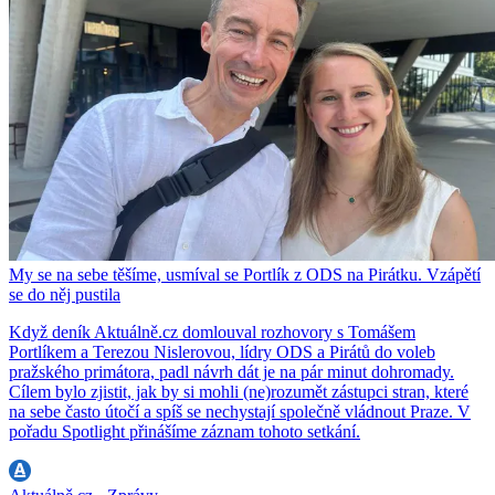
My se na sebe těšíme, usmíval se Portlík z ODS na Pirátku. Vzápětí
se do něj pustila
Když deník Aktuálně.cz domlouval rozhovory s Tomášem
Portlíkem a Terezou Nislerovou, lídry ODS a Pirátů do voleb
pražského primátora, padl návrh dát je na pár minut dohromady.
Cílem bylo zjistit, jak by si mohli (ne)rozumět zástupci stran, které
na sebe často útočí a spíš se nechystají společně vládnout Praze. V
pořadu Spotlight přinášíme záznam tohoto setkání.