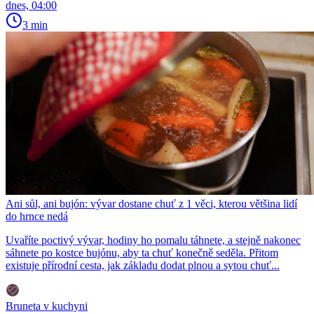
dnes, 04:00
3 min
Ani sůl, ani bujón: vývar dostane chuť z 1 věci, kterou většina lidí
do hrnce nedá
Uvaříte poctivý vývar, hodiny ho pomalu táhnete, a stejně nakonec
sáhnete po kostce bujónu, aby ta chuť konečně seděla. Přitom
existuje přírodní cesta, jak základu dodat plnou a sytou chuť...
Bruneta v kuchyni