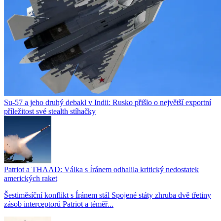
Su-57 a jeho druhý debakl v Indii: Rusko přišlo o největší exportní
příležitost své stealth stíhačky
Patriot a THAAD: Válka s Íránem odhalila kritický nedostatek
amerických raket
Šestiměsíční konflikt s Íránem stál Spojené státy zhruba dvě třetiny
zásob interceptorů Patriot a téměř...