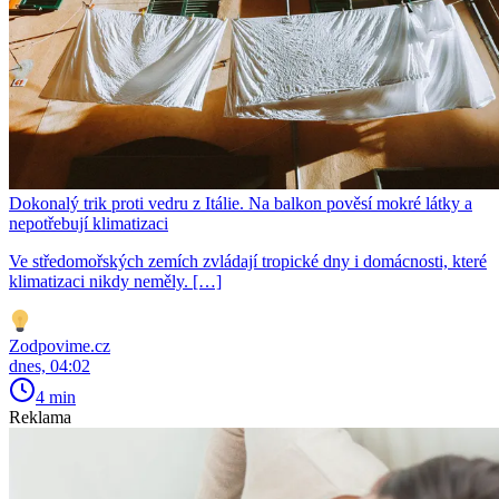
Dokonalý trik proti vedru z Itálie. Na balkon pověsí mokré látky a
nepotřebují klimatizaci
Ve středomořských zemích zvládají tropické dny i domácnosti, které
klimatizaci nikdy neměly. […]
Zodpovime.cz
dnes, 04:02
4 min
Reklama