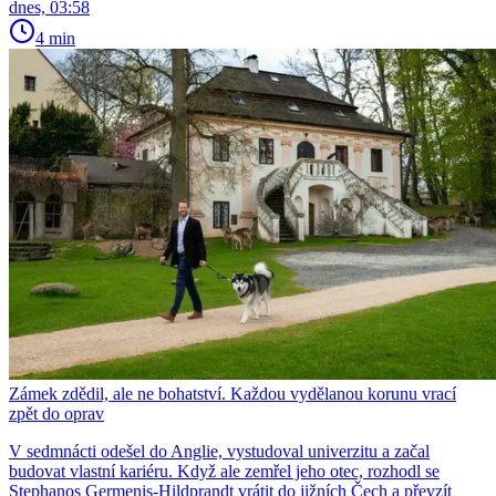
dnes, 03:58
4 min
Zámek zdědil, ale ne bohatství. Každou vydělanou korunu vrací
zpět do oprav
V sedmnácti odešel do Anglie, vystudoval univerzitu a začal
budovat vlastní kariéru. Když ale zemřel jeho otec, rozhodl se
Stephanos Germenis-Hildprandt vrátit do jižních Čech a převzít