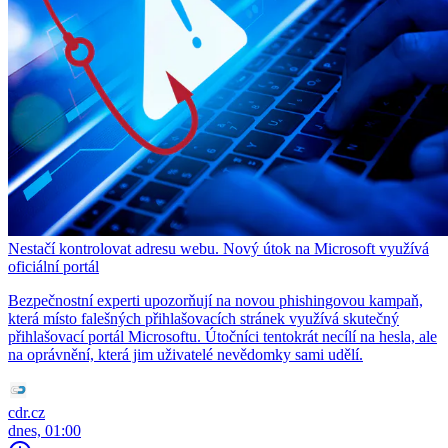
Nestačí kontrolovat adresu webu. Nový útok na Microsoft využívá
oficiální portál
Bezpečnostní experti upozorňují na novou phishingovou kampaň,
která místo falešných přihlašovacích stránek využívá skutečný
přihlašovací portál Microsoftu. Útočníci tentokrát necílí na hesla, ale
na oprávnění, která jim uživatelé nevědomky sami udělí.
cdr.cz
dnes, 01:00