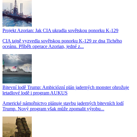
Projekt Azorian: Jak CIA ukradla sovětskou ponorku K-129
CIA tajně vyzvedla sovětskou ponorku K-129 ze dna Tichého
oceánu. Příběh operace Azorian, jedné z...
Bitevní lodě Trump: Ambiciózní plán jaderných monster ohrožuje
letadlové lodě i program AUKUS
Americké námořnictvo plánuje stavbu jaderných bitevních lodí
Trump. Nový program však může zpomalit výrobu...