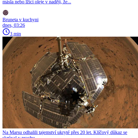
másla nebo lžíci oleje v naději, že...
Bruneta v kuchyni
dnes, 03:26
3 min
Na Marsu odhalili tajemství ukryté přes 20 let. Klíčový důkaz se
skrýval v prachu