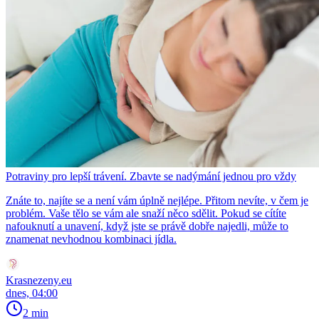
Potraviny pro lepší trávení. Zbavte se nadýmání jednou pro vždy
Znáte to, najíte se a není vám úplně nejlépe. Přitom nevíte, v čem je
problém. Vaše tělo se vám ale snaží něco sdělit. Pokud se cítíte
nafouknutí a unavení, když jste se právě dobře najedli, může to
znamenat nevhodnou kombinaci jídla.
Krasnezeny.eu
dnes, 04:00
2 min