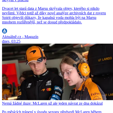
Dvacet let stará data z Marsu skrývala objev, kterého si nikdo
nevšiml. Vědci totiž až díky nové analýze archivních dat z roveru
Spirit objevili důkazy, že kapalná voda mohla být na Marsu
mnohem rozšířenější, než se dosud předpokládalo.
Aktuálně.cz - Magazín
dnes, 03:25
Nemá žádné iluze: McLaren už ale jeden návrat ze dna dokázal
Po měsících trápení v úvodu sezony předvedl McLaren během