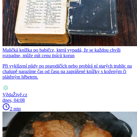
Maličká knížka po babičce, která vypadá, že se každou chvíli
rozpadne, může mít cenu tisíců korun
Při vyklízení půdy po prarodičích nebo probírá ní starých truhlic na
chalupě narazíme čas od času na zaprášené knížky s koženým či
plátěným hřbetem.
VědaŽivě.cz
dnes, 04:08
2 min