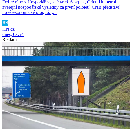
Dobré ráno z Hospodářek, je čtvrtek 6. srpna, Orlen Unipetrol
zveřejní hospodářské výsledky za první pololetí, ČNB představí
nové ekonomické prognózy...
HN.cz
dnes, 03:54
Reklama