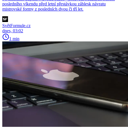
posledního víkendu před letní přestávkou záblesk návratu
mistrovské formy z posledních dvou či tří let.
SvětFormule.cz
dnes, 03:02
1 min