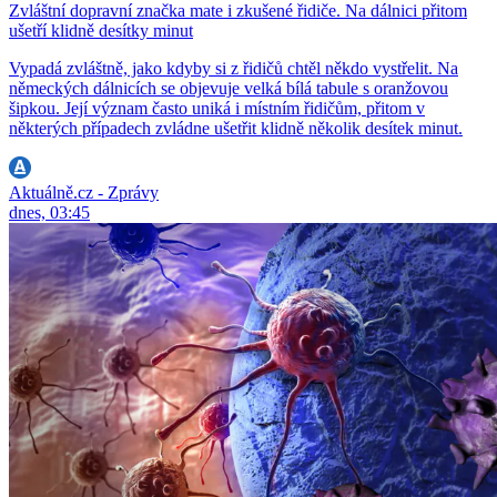
Zvláštní dopravní značka mate i zkušené řidiče. Na dálnici přitom
ušetří klidně desítky minut
Vypadá zvláštně, jako kdyby si z řidičů chtěl někdo vystřelit. Na
německých dálnicích se objevuje velká bílá tabule s oranžovou
šipkou. Její význam často uniká i místním řidičům, přitom v
některých případech zvládne ušetřit klidně několik desítek minut.
Aktuálně.cz - Zprávy
dnes, 03:45