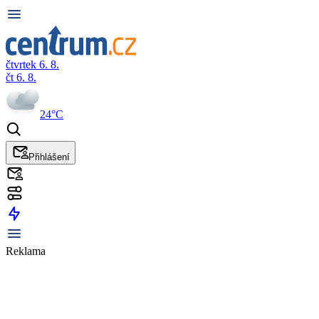
čtvrtek 6. 8.
čt 6. 8.
24°C
Přihlášení
Reklama