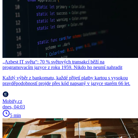
„Azbest IT světa“: 70 % světových transakcí běží na
programovacím jazyce z roku 1959. Nikdo ho neumí nahradit
Každý výběr z bankomatu, každé přijetí platby kartou s vysokou
pravděpodobností projde přes kód napsaný v jazyce starém 66 let.
Mobify.cz
dnes, 04:03
5 min