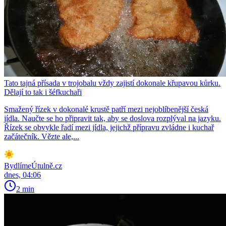
Tato tajná přísada v trojobalu vždy zajistí dokonale křupavou kůrku.
Dělají to tak i šéfkuchaři
Smažený řízek v dokonalé krustě patří mezi nejoblíbenější česká
jídla. Naučte se ho připravit tak, aby se doslova rozplýval na jazyku.
Řízek se obvykle řadí mezi jídla, jejichž přípravu zvládne i kuchař
začátečník. Vězte ale,...
BydlímeÚtulně.cz
dnes, 04:06
2 min