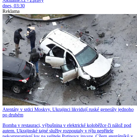
Aktuálně.cz - Zprávy
dnes, 03:30
Reklama
Atentáty v srdci Moskvy. Ukrajinci likvidují ruské generály jednoho
po druhém
Bomba v restauraci, výbušnina v elektrické koloběžce či nálož pod
autem. Ukrajinské tajné služby rozpoutaly v týlu nepřítele
nekompromisní lov na velitele Putinovy invaze. Cílem atentátníků v