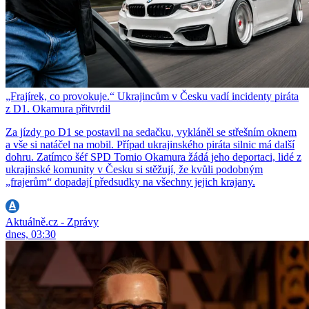
„Frajírek, co provokuje.“ Ukrajincům v Česku vadí incidenty piráta
z D1. Okamura přitvrdil
Za jízdy po D1 se postavil na sedačku, vykláněl se střešním oknem
a vše si natáčel na mobil. Případ ukrajinského piráta silnic má další
dohru. Zatímco šéf SPD Tomio Okamura žádá jeho deportaci, lidé z
ukrajinské komunity v Česku si stěžují, že kvůli podobným
„frajerům“ dopadají předsudky na všechny jejich krajany.
Aktuálně.cz - Zprávy
dnes, 03:30