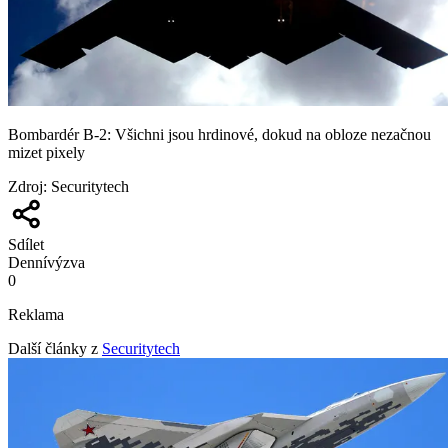
Bombardér B-2: Všichni jsou hrdinové, dokud na obloze nezačnou
mizet pixely
Zdroj
:
Securitytech
Sdílet
Denní
výzva
0
Reklama
Další články z
Securitytech