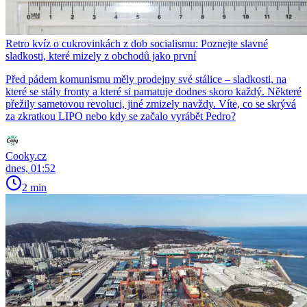
Retro kvíz o cukrovinkách z dob socialismu: Poznejte slavné
sladkosti, které mizely z obchodů jako první
Před pádem komunismu měly prodejny své stálice – sladkosti, na
které se stály fronty a které si pamatuje dodnes skoro každý. Některé
přežily sametovou revoluci, jiné zmizely navždy. Víte, co se skrývá
za zkratkou LIPO nebo kdy se začalo vyrábět Pedro?
Cooky.cz
dnes, 01:52
2 min