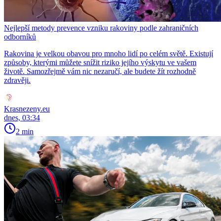
Nejlepší metody prevence vzniku rakoviny podle zahraničních
odborníků
Rakovina je velkou obavou pro mnoho lidí po celém světě. Existují
způsoby, kterými můžete snížit riziko jejího výskytu ve vašem
životě. Samozřejmě vám nic nezaručí, ale budete žít rozhodně
zdravěji.
Krasnezeny.eu
dnes, 03:34
2 min