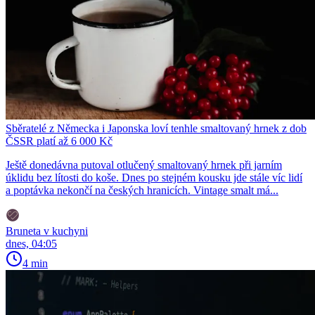
Sběratelé z Německa i Japonska loví tenhle smaltovaný hrnek z dob
ČSSR platí až 6 000 Kč
Ještě donedávna putoval otlučený smaltovaný hrnek při jarním
úklidu bez lítosti do koše. Dnes po stejném kousku jde stále víc lidí
a poptávka nekončí na českých hranicích. Vintage smalt má...
Bruneta v kuchyni
dnes, 04:05
4 min