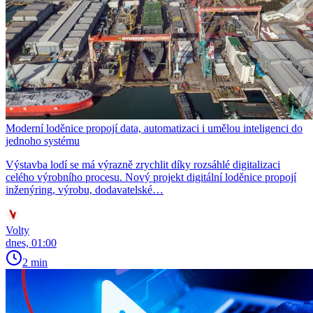
Moderní loděnice propojí data, automatizaci i umělou inteligenci do
jednoho systému
Výstavba lodí se má výrazně zrychlit díky rozsáhlé digitalizaci
celého výrobního procesu. Nový projekt digitální loděnice propojí
inženýring, výrobu, dodavatelské…
Volty
dnes, 01:00
2 min