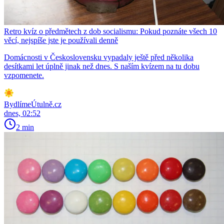
Retro kvíz o předmětech z dob socialismu: Pokud poznáte všech 10
věcí, nejspíše jste je používali denně
Domácnosti v Československu vypadaly ještě před několika
desítkami let úplně jinak než dnes. S naším kvízem na tu dobu
vzpomenete.
BydlímeÚtulně.cz
dnes, 02:52
2 min