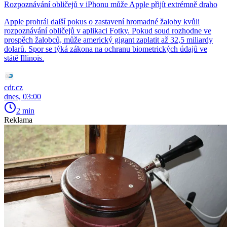
Rozpoznávání obličejů v iPhonu může Apple přijít extrémně draho
Apple prohrál další pokus o zastavení hromadné žaloby kvůli
rozpoznávání obličejů v aplikaci Fotky. Pokud soud rozhodne ve
prospěch žalobců, může americký gigant zaplatit až 32,5 miliardy
dolarů. Spor se týká zákona na ochranu biometrických údajů ve
státě Illinois.
cdr.cz
dnes, 03:00
2 min
Reklama