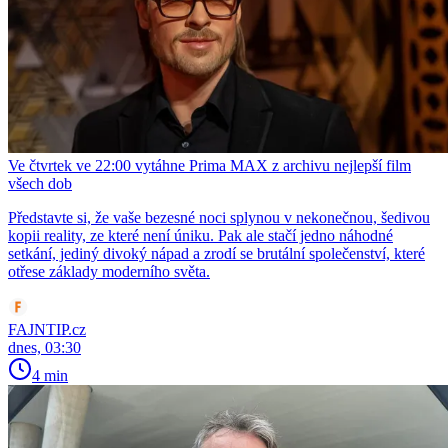
Ve čtvrtek ve 22:00 vytáhne Prima MAX z archivu nejlepší film
všech dob
Představte si, že vaše bezesné noci splynou v nekonečnou, šedivou
kopii reality, ze které není úniku. Pak ale stačí jedno náhodné
setkání, jediný divoký nápad a zrodí se brutální společenství, které
otřese základy moderního světa.
FAJNTIP.cz
dnes, 03:30
4 min