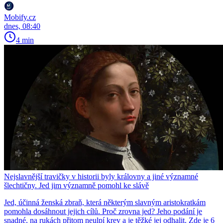
Mobify.cz
dnes, 08:40
4 min
Nejslavnější travičky v historii byly královny a jiné významné
šlechtičny. Jed jim významně pomohl ke slávě
Jed, účinná ženská zbraň, která některým slavným aristokratkám
pomohla dosáhnout jejich cílů. Proč zrovna jed? Jeho podání je
snadné, na rukách přitom neulpí krev a je těžké jej odhalit. Zde je 6