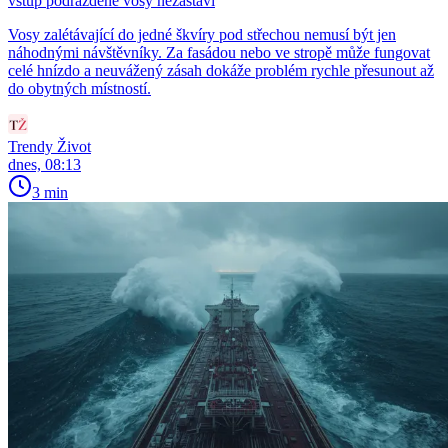
vstup podrážděné vosy nezastaví
Vosy zalétávající do jedné škvíry pod střechou nemusí být jen
náhodnými návštěvníky. Za fasádou nebo ve stropě může fungovat
celé hnízdo a neuvážený zásah dokáže problém rychle přesunout až
do obytných místností.
Trendy Život
dnes, 08:13
3 min