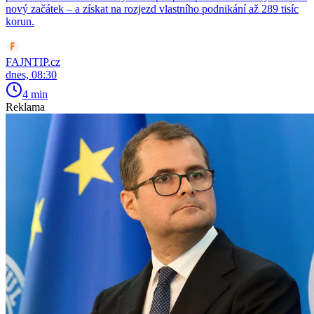
nový začátek – a získat na rozjezd vlastního podnikání až 289 tisíc
korun.
FAJNTIP.cz
dnes, 08:30
4 min
Reklama