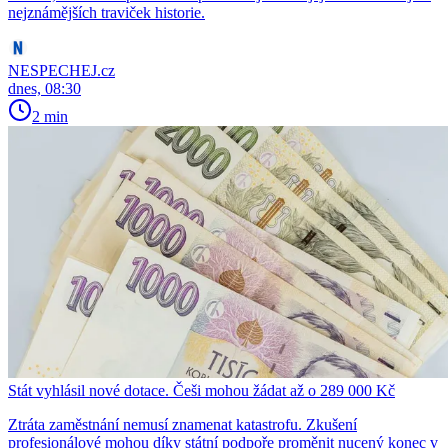
nejznámějších traviček historie.
NESPECHEJ.cz
dnes, 08:30
2 min
Stát vyhlásil nové dotace. Češi mohou žádat až o 289 000 Kč
Ztráta zaměstnání nemusí znamenat katastrofu. Zkušení
profesionálové mohou díky státní podpoře proměnit nucený konec v