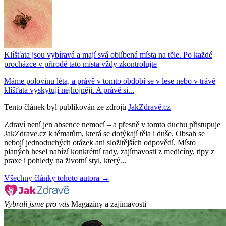
Klíšťata jsou vybíravá a mají svá oblíbená místa na těle. Po každé
procházce v přírodě tato místa vždy zkontrolujte
Máme polovinu léta, a právě v tomto období se v lese nebo v trávě
klíšťata vyskytují nejhojněji. A právě si...
Tento článek byl publikován ze zdrojů
JakZdravě.cz
Zdraví není jen absence nemocí – a přesně v tomto duchu přistupuje
JakZdrave.cz k tématům, která se dotýkají těla i duše. Obsah se
nebojí jednoduchých otázek ani složitějších odpovědí. Místo
planých hesel nabízí konkrétní rady, zajímavosti z medicíny, tipy z
praxe i pohledy na životní styl, který...
Všechny články tohoto autora →
Vybrali jsme pro vás
Magazíny a zajímavosti