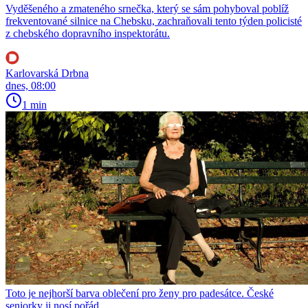
Vyděšeného a zmateného srnečka, který se sám pohyboval poblíž
frekventované silnice na Chebsku, zachraňovali tento týden policisté
z chebského dopravního inspektorátu.
Karlovarská Drbna
dnes, 08:00
1 min
Toto je nejhorší barva oblečení pro ženy pro padesátce. České
seniorky ji nosí pořád