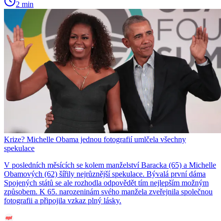
2 min
Krize? Michelle Obama jednou fotografií umlčela všechny
spekulace
V posledních měsících se kolem manželství Baracka (65) a Michelle
Obamových (62) šířily nejrůznější spekulace. Bývalá první dáma
Spojených států se ale rozhodla odpovědět tím nejlepším možným
způsobem. K 65. narozeninám svého manžela zveřejnila společnou
fotografii a připojila vzkaz plný lásky.