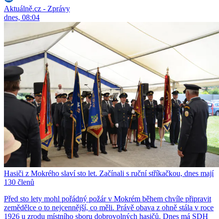
Aktuálně.cz - Zprávy
dnes, 08:04
Hasiči z Mokrého slaví sto let. Začínali s ruční stříkačkou, dnes mají
130 členů
Před sto lety mohl pořádný požár v Mokrém během chvíle připravit
zemědělce o to nejcennější, co měli. Právě obava z ohně stála v roce
1926 u zrodu místního sboru dobrovolných hasičů. Dnes má SDH