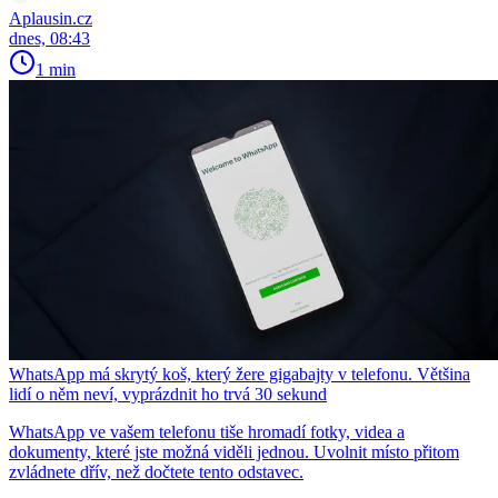
Aplausin.cz
dnes, 08:43
1 min
WhatsApp má skrytý koš, který žere gigabajty v telefonu. Většina
lidí o něm neví, vyprázdnit ho trvá 30 sekund
WhatsApp ve vašem telefonu tiše hromadí fotky, videa a
dokumenty, které jste možná viděli jednou. Uvolnit místo přitom
zvládnete dřív, než dočtete tento odstavec.