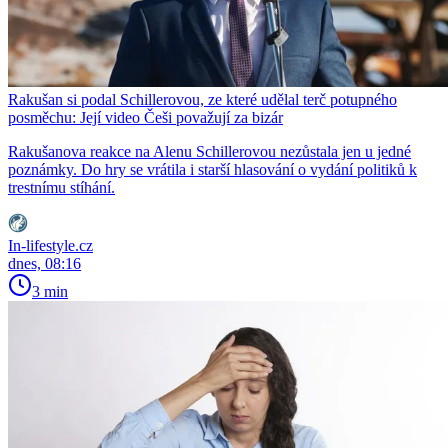
Rakušan si podal Schillerovou, ze které udělal terč potupného
posměchu: Její video Češi považují za bizár
Rakušanova reakce na Alenu Schillerovou nezůstala jen u jedné
poznámky. Do hry se vrátila i starší hlasování o vydání politiků k
trestnímu stíhání.
In-lifestyle.cz
dnes, 08:16
3 min