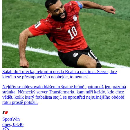
Salah do Turecka, rekordní posila Realu a pak tma. Server, bez
kterého se přestupové léto neobejde, to neunesl
Nejdřív se objevovalo hlášení o špatné bráně, potom už jen prázdná
stránka. Německý server Transfermarkt, kam míří každý, kdo chce
vědět, kolik který fotbalista stojí, se uprostřed nejrušnějšího období
roku prostě položil.
SportWin
dnes, 08:46