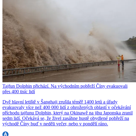
Tajfun Dolphin přichází. Na východním pobřeží Číny evakuovali
přes 400 tisíc lidí
Dvě hlavní letiště v Šanghaji zrušila téměř 1400 letů a úřady
evakuovaly více než 400 000 lidí z ohrožených oblastí v očekávání
příchodu tajfunu Dolphin, který na Okinawě na jihu Japonska zranil
sedm lidí. Očekává se, že živel zasáhne hustě obydlené pobřeží na
východě Číny buď v neděli večer, nebo v pondělí ráno.