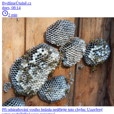
BydlímeÚtulně.cz
dnes, 08:14
2 min
Při odstraňování vosího hnízda nedělejte tuto chybu: Uzavřený