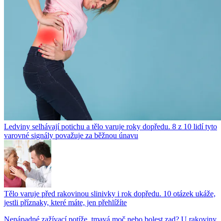
Ledviny selhávají potichu a tělo varuje roky dopředu. 8 z 10 lidí tyto
varovné signály považuje za běžnou únavu
Tělo varuje před rakovinou slinivky i rok dopředu. 10 otázek ukáže,
jestli příznaky, které máte, jen přehlížíte
Nenápadné zažívací potíže, tmavá moč nebo bolest zad? U rakoviny