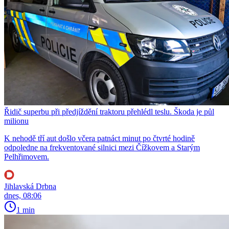
Řidič superbu při předjíždění traktoru přehlédl teslu. Škoda je půl
milionu
K nehodě tří aut došlo včera patnáct minut po čtvrté hodině
odpoledne na frekventované silnici mezi Čížkovem a Starým
Pelhřimovem.
Jihlavská Drbna
dnes, 08:06
1 min