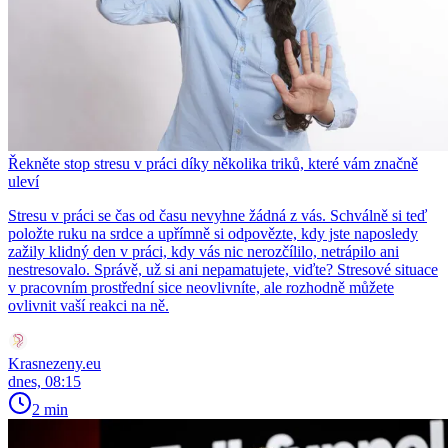
Řekněte stop stresu v práci díky několika triků, které vám značně
uleví
Stresu v práci se čas od času nevyhne žádná z vás. Schválně si teď
položte ruku na srdce a upřímně si odpovězte, kdy jste naposledy
zažily klidný den v práci, kdy vás nic nerozčílilo, netrápilo ani
nestresovalo. Správě, už si ani nepamatujete, viďte? Stresové situace
v pracovním prostřední sice neovlivníte, ale rozhodně můžete
ovlivnit vaší reakci na ně.
Krasnezeny.eu
dnes, 08:15
2 min