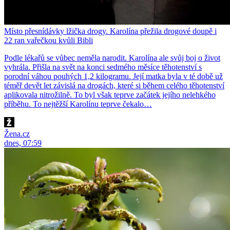
Místo přesnídávky lžička drogy. Karolína přežila drogové doupě i
22 ran vařečkou kvůli Bibli
Podle lékařů se vůbec neměla narodit. Karolína ale svůj boj o život
vyhrála. Přišla na svět na konci sedmého měsíce těhotenství s
porodní váhou pouhých 1,2 kilogramu. Její matka byla v té době už
téměř devět let závislá na drogách, které si během celého těhotenství
aplikovala nitrožilně. To byl však teprve začátek jejího nelehkého
příběhu. To nejtěžší Karolínu teprve čekalo…
Žena.cz
dnes, 07:59