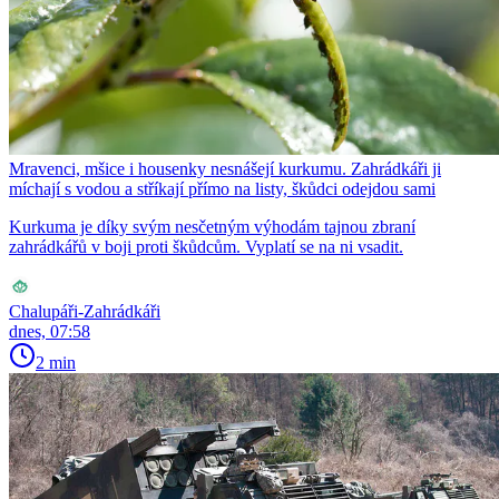
Mravenci, mšice i housenky nesnášejí kurkumu. Zahrádkáři ji
míchají s vodou a stříkají přímo na listy, škůdci odejdou sami
Kurkuma je díky svým nesčetným výhodám tajnou zbraní
zahrádkářů v boji proti škůdcům. Vyplatí se na ni vsadit.
Chalupáři-Zahrádkáři
dnes, 07:58
2 min