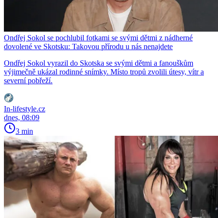
Ondřej Sokol se pochlubil fotkami se svými dětmi z nádherné
dovolené ve Skotsku: Takovou přírodu u nás nenajdete
Ondřej Sokol vyrazil do Skotska se svými dětmi a fanouškům
výjimečně ukázal rodinné snímky. Místo tropů zvolili útesy, vítr a
severní pobřeží.
In-lifestyle.cz
dnes, 08:09
3 min