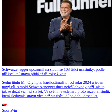
Schwarzenegger upozornil na studii se 103 tisíci účastníky, podle
níž kvalitní strava přidá až tři roky života
Sedm titulů Mr. Olympia, kardiostimulátor od roku 2024 a jeden
nový cíl. Arnold Schwarzenegger dnes neřeší obvody paží, ale to,
jak se dožít víc než sta let. Ve svém newsletteru proto rozebral studii,
která sledovala stravu více než sta tisíc lidí po dobu deseti let.
SportWin