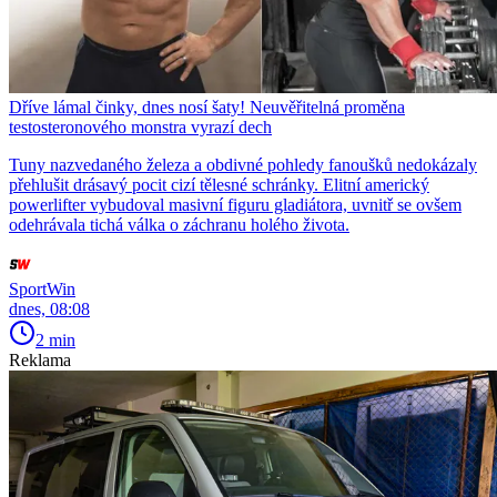
Dříve lámal činky, dnes nosí šaty! Neuvěřitelná proměna
testosteronového monstra vyrazí dech
Tuny nazvedaného železa a obdivné pohledy fanoušků nedokázaly
přehlušit drásavý pocit cizí tělesné schránky. Elitní americký
powerlifter vybudoval masivní figuru gladiátora, uvnitř se ovšem
odehrávala tichá válka o záchranu holého života.
SportWin
dnes, 08:08
2 min
Reklama