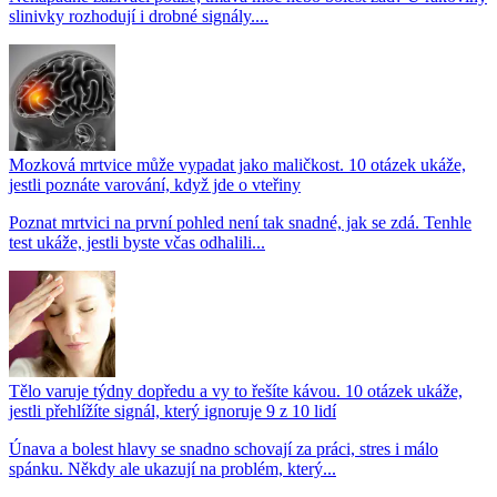
slinivky rozhodují i drobné signály....
Mozková mrtvice může vypadat jako maličkost. 10 otázek ukáže,
jestli poznáte varování, když jde o vteřiny
Poznat mrtvici na první pohled není tak snadné, jak se zdá. Tenhle
test ukáže, jestli byste včas odhalili...
Tělo varuje týdny dopředu a vy to řešíte kávou. 10 otázek ukáže,
jestli přehlížíte signál, který ignoruje 9 z 10 lidí
Únava a bolest hlavy se snadno schovají za práci, stres i málo
spánku. Někdy ale ukazují na problém, který...