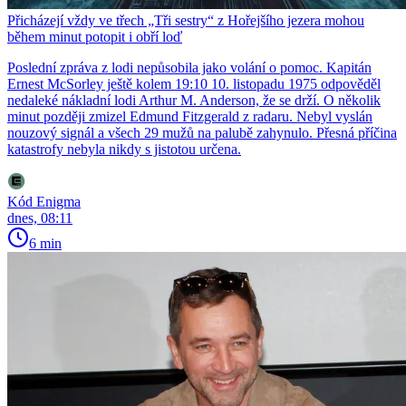
Přicházejí vždy ve třech „Tři sestry“ z Hořejšího jezera mohou
během minut potopit i obří loď
Poslední zpráva z lodi nepůsobila jako volání o pomoc. Kapitán
Ernest McSorley ještě kolem 19:10 10. listopadu 1975 odpověděl
nedaleké nákladní lodi Arthur M. Anderson, že se drží. O několik
minut později zmizel Edmund Fitzgerald z radaru. Nebyl vyslán
nouzový signál a všech 29 mužů na palubě zahynulo. Přesná příčina
katastrofy nebyla nikdy s jistotou určena.
Kód Enigma
dnes, 08:11
6 min