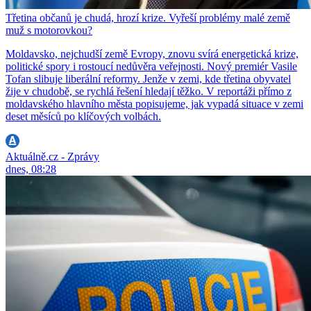
Třetina občanů je chudá, hrozí krize. Vyřeší problémy malé země
muž s motorovkou?
Moldavsko, nejchudší země Evropy, znovu svírá energetická krize,
politické spory i rostoucí nedůvěra veřejnosti. Nový premiér Vasile
Tofan slibuje liberální reformy. Jenže v zemi, kde třetina obyvatel
žije v chudobě, se rychlá řešení hledají těžko. V reportáži přímo z
moldavského hlavního města popisujeme, jak vypadá situace v zemi
deset měsíců po klíčových volbách.
Aktuálně.cz - Zprávy
dnes, 08:28