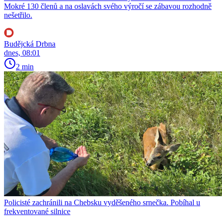
Mokré 130 členů a na oslavách svého výročí se zábavou rozhodně
nešetřilo.
Budějcká Drbna
dnes, 08:01
2 min
Policisté zachránili na Chebsku vyděšeného srnečka. Pobíhal u
frekventované silnice