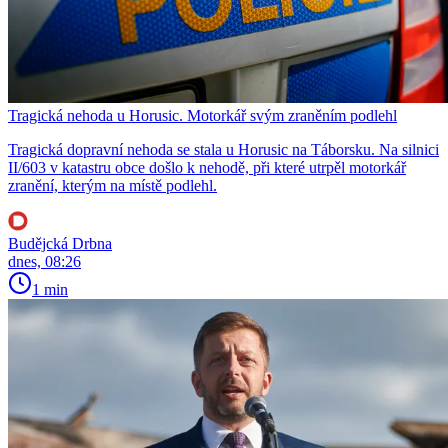
Tragická nehoda u Horusic. Motorkář svým zraněním podlehl
Tragická dopravní nehoda se stala u Horusic na Táborsku. Na silnici
II/603 v katastru obce došlo k nehodě, při které utrpěl motorkář
zranění, kterým na místě podlehl.
Budějcká Drbna
dnes, 08:26
1 min