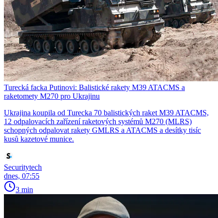
Turecká facka Putinovi: Balistické rakety M39 ATACMS a
raketomety M270 pro Ukrajinu
Ukrajina koupila od Turecka 70 balistických raket M39 ATACMS,
12 odpalovacích zařízení raketových systémů M270 (MLRS)
schopných odpalovat rakety GMLRS a ATACMS a desítky tisíc
kusů kazetové munice.
Securitytech
dnes, 07:55
3 min