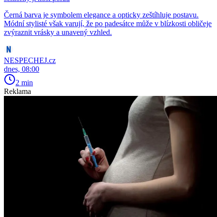
Černá barva je symbolem elegance a opticky zeštíhluje postavu.
Módní stylisté však varují, že po padesátce může v blízkosti obličeje
zvýraznit vrásky a unavený vzhled.
NESPECHEJ.cz
dnes, 08:00
2 min
Reklama