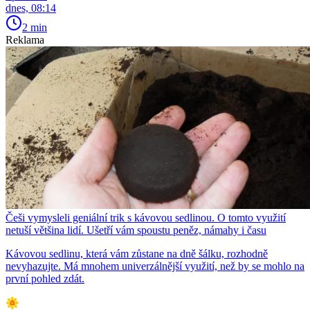
dnes, 08:14
2 min
Reklama
Češi vymysleli geniální trik s kávovou sedlinou. O tomto využití
netuší většina lidí. Ušetří vám spoustu peněz, námahy i času
Kávovou sedlinu, která vám zůstane na dně šálku, rozhodně
nevyhazujte. Má mnohem univerzálnější využití, než by se mohlo na
první pohled zdát.