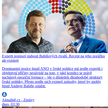
Experti popisují slabosti Babišových rivalů. Recept na jeho porážku
ale existuje
Dominantní pozice hnutí ANO v české politice má podle expertů i
objektivní příčiny nezávislé na tom, v jaké kondici se právě
nacházejí opoziční formace – jde o důsledek dlouhodobé struktury
české politiky. Přesto podle nich existují způsoby, které by mohly
hnutí Andreje Babiše oslabit.
Aktuálně.cz - Zprávy
dnes, 03:30