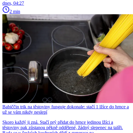
dnes, 04:27
2 min
Babiččin trik na těstoviny funguje dokonale: stačí 1 lžíce do hrnce a
už se vám nikdy neslepí
Skoro každý ji zná. Stačí prý přidat do hrnce jedinou lžíci a
těstoviny pak zůstanou pěkně oddělené, žádný slepenec na talíři.
Rada se v českých kuchyních dědí z generace na...