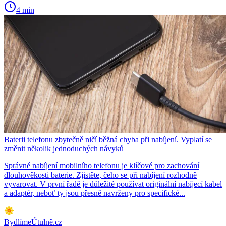
4 min
Baterii telefonu zbytečně ničí běžná chyba při nabíjení. Vyplatí se
změnit několik jednoduchých návyků
Správné nabíjení mobilního telefonu je klíčové pro zachování
dlouhověkosti baterie. Zjistěte, čeho se při nabíjení rozhodně
vyvarovat. V první řadě je důležité používat originální nabíjecí kabel
a adaptér, neboť ty jsou přesně navrženy pro specifické...
BydlímeÚtulně.cz