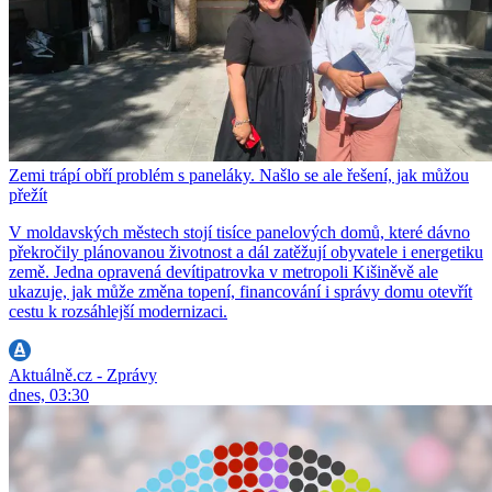
Zemi trápí obří problém s paneláky. Našlo se ale řešení, jak můžou
přežít
V moldavských městech stojí tisíce panelových domů, které dávno
překročily plánovanou životnost a dál zatěžují obyvatele i energetiku
země. Jedna opravená devítipatrovka v metropoli Kišiněvě ale
ukazuje, jak může změna topení, financování i správy domu otevřít
cestu k rozsáhlejší modernizaci.
Aktuálně.cz - Zprávy
dnes, 03:30