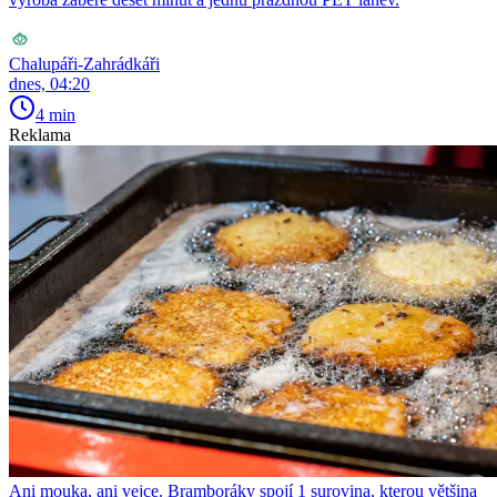
Chalupáři-Zahrádkáři
dnes, 04:20
4 min
Reklama
Ani mouka, ani vejce. Bramboráky spojí 1 surovina, kterou většina