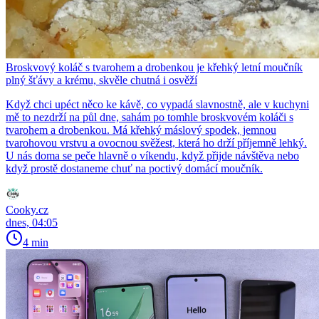
Broskvový koláč s tvarohem a drobenkou je křehký letní moučník
plný šťávy a krému, skvěle chutná i osvěží
Když chci upéct něco ke kávě, co vypadá slavnostně, ale v kuchyni
mě to nezdrží na půl dne, sahám po tomhle broskvovém koláči s
tvarohem a drobenkou. Má křehký máslový spodek, jemnou
tvarohovou vrstvu a ovocnou svěžest, která ho drží příjemně lehký.
U nás doma se peče hlavně o víkendu, když přijde návštěva nebo
když prostě dostaneme chuť na poctivý domácí moučník.
Cooky.cz
dnes, 04:05
4 min