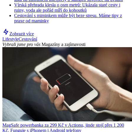
Vírská přehrada klesla o osm metrů: Ukázala staré cesty i
ruiny, voda ale pořád míří do kohoutků
Cestování s miminkem může být beze stresu. Máme tipy z
praxe od maminky
Zobrazit více
Lifestyle
Cestování
Vybrali jsme pro vás
Magazíny a zajímavosti
MagSafe powerbanka za 299 Kč v Actionu, jinde stojí přes 1 200
Kč. Funguje s iPhonem i Android telefony