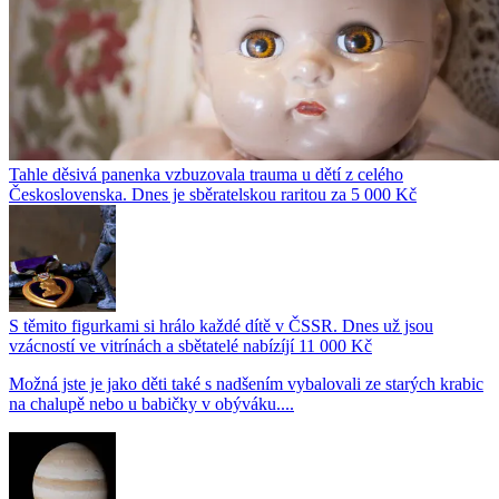
Tahle děsivá panenka vzbuzovala trauma u dětí z celého
Československa. Dnes je sběratelskou raritou za 5 000 Kč
S těmito figurkami si hrálo každé dítě v ČSSR. Dnes už jsou
vzácností ve vitrínách a sbětatelé nabízíjí 11 000 Kč
Možná jste je jako děti také s nadšením vybalovali ze starých krabic
na chalupě nebo u babičky v obýváku....