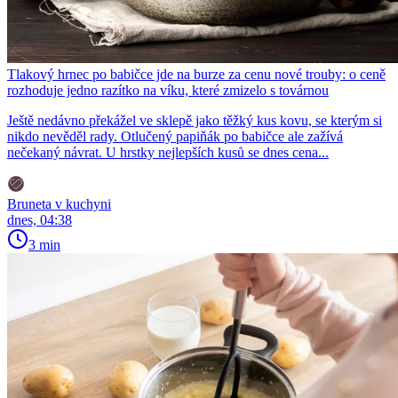
Tlakový hrnec po babičce jde na burze za cenu nové trouby: o ceně
rozhoduje jedno razítko na víku, které zmizelo s továrnou
Ještě nedávno překážel ve sklepě jako těžký kus kovu, se kterým si
nikdo nevěděl rady. Otlučený papiňák po babičce ale zažívá
nečekaný návrat. U hrstky nejlepších kusů se dnes cena...
Bruneta v kuchyni
dnes, 04:38
3 min