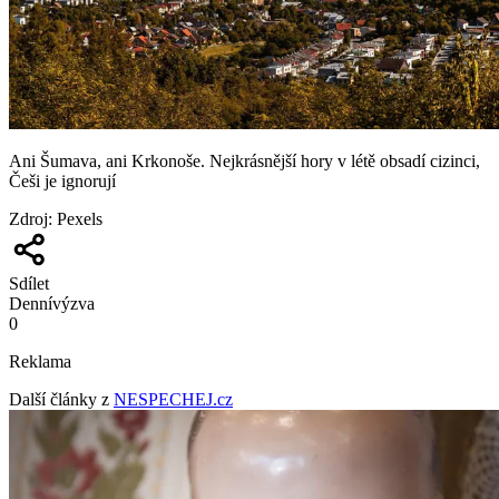
Ani Šumava, ani Krkonoše. Nejkrásnější hory v létě obsadí cizinci,
Češi je ignorují
Zdroj
:
Pexels
Sdílet
Denní
výzva
0
Reklama
Další články z
NESPECHEJ.cz