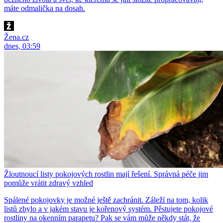
máte odmalička na dosah.
Žena.cz
dnes, 03:59
Žloutnoucí listy pokojových rostlin mají řešení. Správná péče jim
pomůže vrátit zdravý vzhled
Spálené pokojovky je možné ještě zachránit. Záleží na tom, kolik
listů zbylo a v jakém stavu je kořenový systém. Pěstujete pokojové
rostliny na okenním parapetu? Pak se vám může někdy stát, že