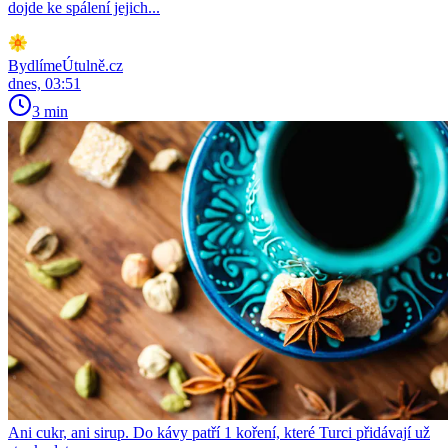
dojde ke spálení jejich...
BydlímeÚtulně.cz
dnes, 03:51
3 min
Ani cukr, ani sirup. Do kávy patří 1 koření, které Turci přidávají už