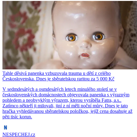
Tahle děsivá panenka vzbuzovala trauma u dětí z celého
Československa. Dnes je sběratelskou raritou za 5 000 Kč
V sedmdesátých a osmdesátých letech minulého století se v
československých domácnostech objevovala panenka s výrazným
pohledem a neobvyklým výrazem, kterou vyráběla Fatra, a.s..
Zatímco někteří ji milovali, jiní z ní měli noční můry. Dnes je tato
hračka vyhledávanou sběratelskou položkou, jejíž cena dosahuje až
pěti tisíc korun.
NESPECHEJ.cz