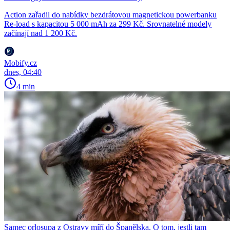
Action zařadil do nabídky bezdrátovou magnetickou powerbanku
Re-load s kapacitou 5 000 mAh za 299 Kč. Srovnatelné modely
začínají nad 1 200 Kč.
Mobify.cz
dnes, 04:40
4 min
Samec orlosupa z Ostravy míří do Španělska. O tom, jestli tam