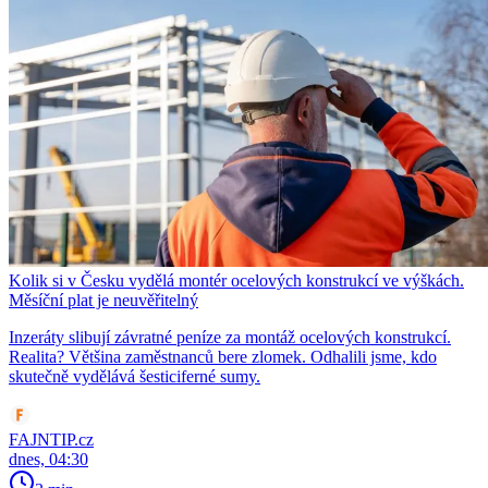
Kolik si v Česku vydělá montér ocelových konstrukcí ve výškách.
Měsíční plat je neuvěřitelný
Inzeráty slibují závratné peníze za montáž ocelových konstrukcí.
Realita? Většina zaměstnanců bere zlomek. Odhalili jsme, kdo
skutečně vydělává šesticiferné sumy.
FAJNTIP.cz
dnes, 04:30