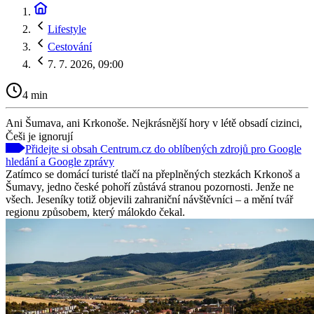
Lifestyle
Cestování
7. 7. 2026, 09:00
4 min
Ani Šumava, ani Krkonoše. Nejkrásnější hory v létě obsadí cizinci,
Češi je ignorují
Přidejte si obsah Centrum.cz do oblíbených zdrojů pro Google
hledání a Google zprávy
Zatímco se domácí turisté tlačí na přeplněných stezkách Krkonoš a
Šumavy, jedno české pohoří zůstává stranou pozornosti. Jenže ne
všech. Jeseníky totiž objevili zahraniční návštěvníci – a mění tvář
regionu způsobem, který málokdo čekal.