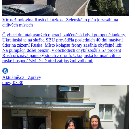
Víc než polovina Rusů cítí úzkost. Zelenského plán je zasáhl na
citlivých místech
Čtyřicet dní utajovaných operací, zničené sklady i potopené tankery.
Ukrajinská tajná služba SBU prováděla posledních 40 dní masivní
úder na zázemí Ruska. Místo kolapsu fronty zasáhla obyčejné lidi:
Na pumpách došel benzin, v obchodech chybí zboží a 57 procent
Rusů přiznává panický strach z dronů. Ukrajinská kampaň cílí na
ruské hospodářství těsně před zářijovými volbami.
Aktuálně.cz - Zprávy
dnes, 03:30