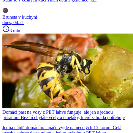
Bruneta v kuchyni
dnes, 04:21
3 min
Domácí past na vosy z PET lahve funguje, ale jen s jednou
přísadou. Bez ní chytáte včely a čmeláky, které zahrada potřebuje
Jedna náplň domácího lapače vyjde na necelých 15 korun. Celá
výroba zabere deset minut a jednu prázdnou PET lahev.