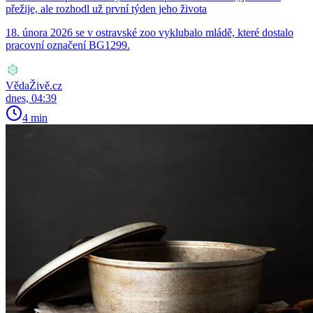
přežije, ale rozhodl už první týden jeho života
18. února 2026 se v ostravské zoo vyklubalo mládě, které dostalo
pracovní označení BG1299.
VědaŽivě.cz
dnes, 04:39
4 min