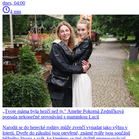
dnes, 04:00
4 min
„Tvoje máma byla hezčí než ty.“ Amelie Pokorná Zedníčková
popsala nekonečné srovnávání s maminkou Lucií
Narodit se do herecké rodiny může zvenčí vypadat jako výhra v
loterii. Dveře do zákulisí jsou otevřené, známé tváře jsou součástí
běžného života a svět, ke kterému se jiní složitě propracovávají,