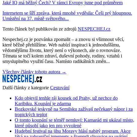
Jaké IQ má běžný Čech? V rámci Evropy jsme pod průměrem
Internetem se šíří zpráva, která mnohé vyděsila: Češi prý hloupnou.
Umístění na 37. místě světového...
Tento článek byl publikován ze zdrojů
NESPECHEJ.cz
Nespechej.cz je pozvánka zpomalit – a znovu si všimnout věcí,
které běžně přehlížíme. Web nabízí inspiraci k jednoduššímu,
vědomějšímu životu, který není o výkonech, ale o rovnováze.
Témata se točí kolem zdraví, duševní pohody, rodiny, vztahů i
smysluplného využití času. Namísto radikálních změn...
Všechny články tohoto autora →
Další články z kategorie
Cestování
Kdo objevil tenhle ráj kousek od Prahy, už nechce do
Karibiku. Koupání je zdarma
Bozkovské jeskyně na Semilsku zažívají nečekaný nápor i za
tropických teplot
O tomto koupání se téměř nemluví: Kamarád mi ukázal místo,
které působí jako jen pro vyvolené
Hudební festival na jihu Moravy hlásí nabitý program. Akce
láká na zahraniční interprety a štamprli slivovice na uvítání