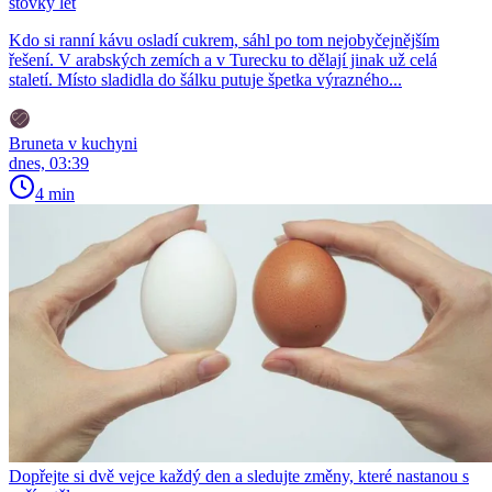
stovky let
Kdo si ranní kávu osladí cukrem, sáhl po tom nejobyčejnějším
řešení. V arabských zemích a v Turecku to dělají jinak už celá
staletí. Místo sladidla do šálku putuje špetka výrazného...
Bruneta v kuchyni
dnes, 03:39
4 min
Dopřejte si dvě vejce každý den a sledujte změny, které nastanou s