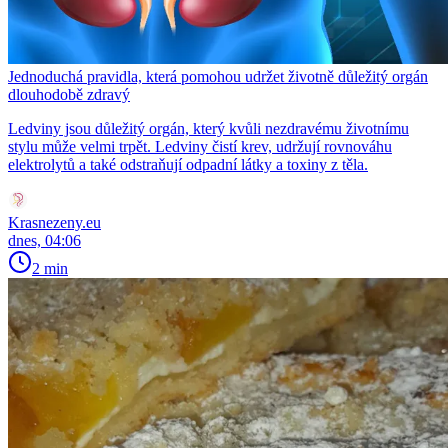
Jednoduchá pravidla, která pomohou udržet životně důležitý orgán
dlouhodobě zdravý
Ledviny jsou důležitý orgán, který kvůli nezdravému životnímu
stylu může velmi trpět. Ledviny čistí krev, udržují rovnováhu
elektrolytů a také odstraňují odpadní látky a toxiny z těla.
Krasnezeny.eu
dnes, 04:06
2 min