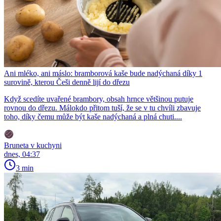
Ani mléko, ani máslo: bramborová kaše bude nadýchaná díky 1
surovině, kterou Češi denně lijí do dřezu
Když scedíte uvařené brambory, obsah hrnce většinou putuje
rovnou do dřezu. Málokdo přitom tuší, že se v tu chvíli zbavuje
toho, díky čemu může být kaše nadýchaná a plná chuti....
Bruneta v kuchyni
dnes, 04:37
3 min