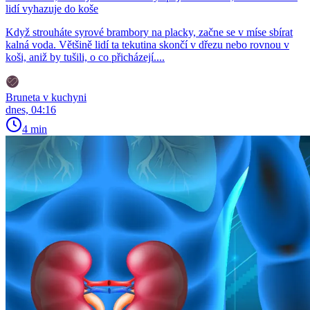
lidí vyhazuje do koše
Když strouháte syrové brambory na placky, začne se v míse sbírat
kalná voda. Většině lidí ta tekutina skončí v dřezu nebo rovnou v
koši, aniž by tušili, o co přicházejí....
Bruneta v kuchyni
dnes, 04:16
4 min