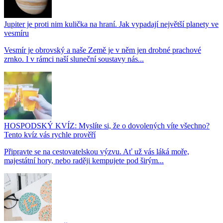
Jupiter je proti nim kulička na hraní. Jak vypadají největší planety ve
vesmíru
Vesmír je obrovský a naše Země je v něm jen drobné prachové
zrnko. I v rámci naší sluneční soustavy nás...
HOSPODSKÝ KVÍZ: Myslíte si, že o dovolených víte všechno?
Tento kvíz vás rychle prověří
Připravte se na cestovatelskou výzvu. Ať už vás láká moře,
majestátní hory, nebo raději kempujete pod širým...