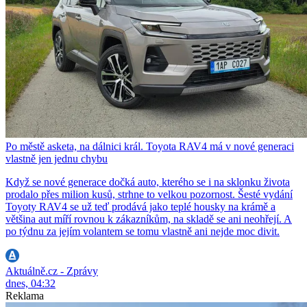
Po městě asketa, na dálnici král. Toyota RAV4 má v nové generaci
vlastně jen jednu chybu
Když se nové generace dočká auto, kterého se i na sklonku života
prodalo přes milion kusů, strhne to velkou pozornost. Šesté vydání
Toyoty RAV4 se už teď prodává jako teplé housky na krámě a
většina aut míří rovnou k zákazníkům, na skladě se ani neohřejí. A
po týdnu za jejím volantem se tomu vlastně ani nejde moc divit.
Aktuálně.cz - Zprávy
dnes, 04:32
Reklama