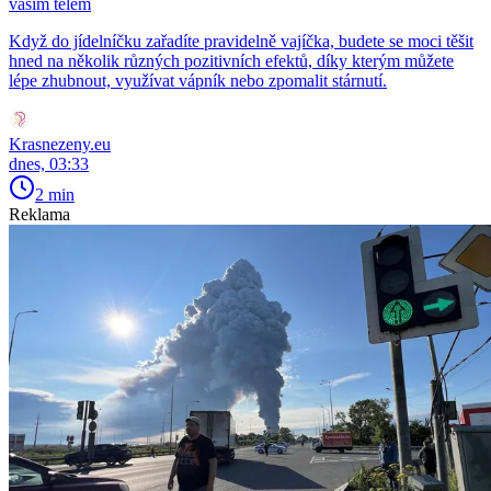
vaším tělem
Když do jídelníčku zařadíte pravidelně vajíčka, budete se moci těšit
hned na několik různých pozitivních efektů, díky kterým můžete
lépe zhubnout, využívat vápník nebo zpomalit stárnutí.
Krasnezeny.eu
dnes, 03:33
2 min
Reklama