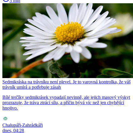
3 min
Sedmikráska na trávníku není plevel. Je to varovná kontrolka, že váš
trávník umírá a potřebuje zásah
Bílé terčíky sedmikrásek vypadají nevinně, ale jejich masový výskyt
prozrazuje, že tráva ztrácí sílu, a příčin bývá víc než jen chybějící
hnojivo.
Chalupáři-Zahrádkáři
dnes, 04:28