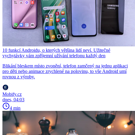
10 funkcí Androidu, o kterých většina lidí neví. Užitečné
vychytávky vám zpříjemní užívání telefonu každý den
Blikání bleskem místo zvonění, telefon zamčený na jednu aplikaci
pro děti nebo animace zrychlené na polovinu, to vše Android umí
rovnou z výroby.
Mobify.cz
dnes, 04:03
4 min