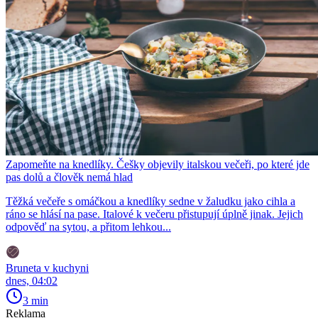
Zapomeňte na knedlíky. Češky objevily italskou večeři, po které jde
pas dolů a člověk nemá hlad
Těžká večeře s omáčkou a knedlíky sedne v žaludku jako cihla a
ráno se hlásí na pase. Italové k večeru přistupují úplně jinak. Jejich
odpověď na sytou, a přitom lehkou...
Bruneta v kuchyni
dnes, 04:02
3 min
Reklama