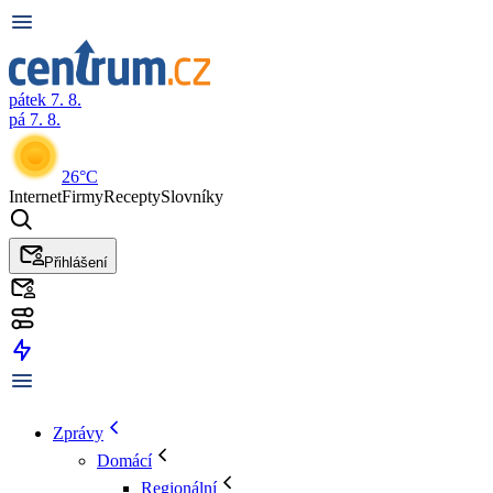
pátek 7. 8.
pá 7. 8.
26°C
Internet
Firmy
Recepty
Slovníky
Přihlášení
Zprávy
Domácí
Regionální