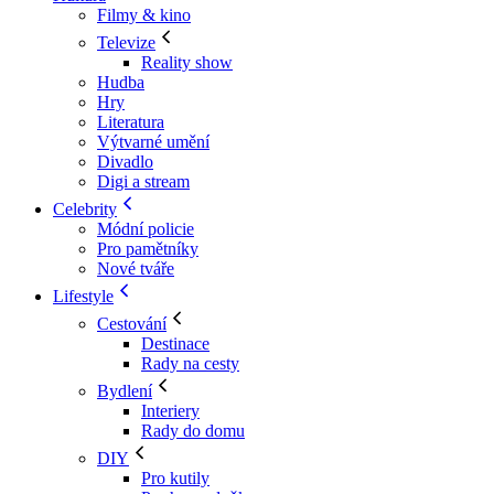
Filmy & kino
Televize
Reality show
Hudba
Hry
Literatura
Výtvarné umění
Divadlo
Digi a stream
Celebrity
Módní policie
Pro pamětníky
Nové tváře
Lifestyle
Cestování
Destinace
Rady na cesty
Bydlení
Interiery
Rady do domu
DIY
Pro kutily