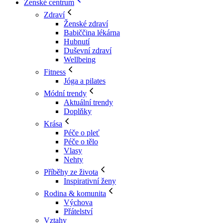
Ženské centrum
Zdraví
Ženské zdraví
Babiččina lékárna
Hubnutí
Duševní zdraví
Wellbeing
Fitness
Jóga a pilates
Módní trendy
Aktuální trendy
Doplňky
Krása
Péče o pleť
Péče o tělo
Vlasy
Nehty
Příběhy ze života
Inspirativní ženy
Rodina & komunita
Výchova
Přátelství
Vztahy