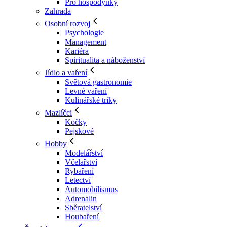
Pro hospodyňky
Zahrada
Osobní rozvoj
Psychologie
Management
Kariéra
Spiritualita a náboženství
Jídlo a vaření
Světová gastronomie
Levné vaření
Kulinářské triky
Mazlíčci
Kočky
Pejskové
Hobby
Modelářství
Včelařství
Rybaření
Letectví
Automobilismus
Adrenalin
Sběratelství
Houbaření