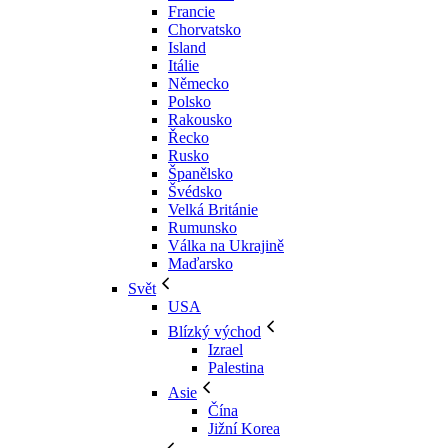
Francie
Chorvatsko
Island
Itálie
Německo
Polsko
Rakousko
Řecko
Rusko
Španělsko
Švédsko
Velká Británie
Rumunsko
Válka na Ukrajině
Maďarsko
Svět
USA
Blízký východ
Izrael
Palestina
Asie
Čína
Jižní Korea