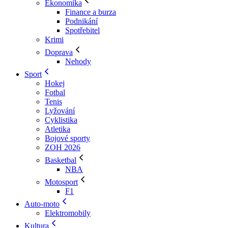
Ekonomika
Finance a burza
Podnikání
Spotřebitel
Krimi
Doprava
Nehody
Sport
Hokej
Fotbal
Tenis
Lyžování
Cyklistika
Atletika
Bojové sporty
ZOH 2026
Basketbal
NBA
Motosport
F1
Auto-moto
Elektromobily
Kultura