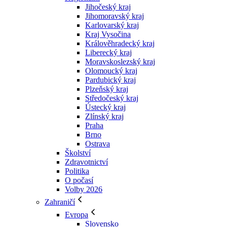
Jihočeský kraj
Jihomoravský kraj
Karlovarský kraj
Kraj Vysočina
Králověhradecký kraj
Liberecký kraj
Moravskoslezský kraj
Olomoucký kraj
Pardubický kraj
Plzeňský kraj
Středočeský kraj
Ústecký kraj
Zlínský kraj
Praha
Brno
Ostrava
Školství
Zdravotnictví
Politika
O počasí
Volby 2026
Zahraničí
Evropa
Slovensko