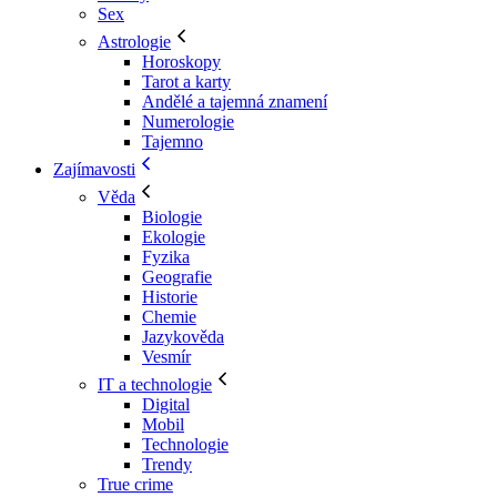
Sex
Astrologie
Horoskopy
Tarot a karty
Andělé a tajemná znamení
Numerologie
Tajemno
Zajímavosti
Věda
Biologie
Ekologie
Fyzika
Geografie
Historie
Chemie
Jazykověda
Vesmír
IT a technologie
Digital
Mobil
Technologie
Trendy
True crime