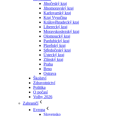
Jihočeský kraj
Jihomoravský kraj
Karlovarský kraj
Kraj Vysočina
Králověhradecký kraj
Liberecký kraj
Moravskoslezský kraj
Olomoucký kraj
Pardubický kraj
Plzeňský kraj
Středočeský kraj
Ústecký kraj
Zlínský kraj
Praha
Brno
Ostrava
Školství
Zdravotnictví
Politika
O počasí
Volby 2026
Zahraničí
Evropa
Slovensko