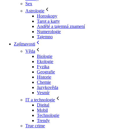
Sex
Astrologie
Horoskopy
Tarot a karty
Andělé a tajemná znamení
Numerologie
Tajemno
Zajímavosti
Věda
Biologie
Ekologie
Fyzika
Geografie
Historie
Chemie
Jazykověda
Vesmír
IT a technologie
Digital
Mobil
Technologie
Trendy
True crime