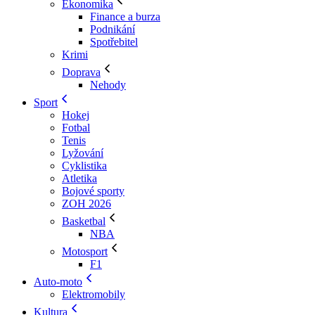
Ekonomika
Finance a burza
Podnikání
Spotřebitel
Krimi
Doprava
Nehody
Sport
Hokej
Fotbal
Tenis
Lyžování
Cyklistika
Atletika
Bojové sporty
ZOH 2026
Basketbal
NBA
Motosport
F1
Auto-moto
Elektromobily
Kultura