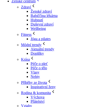
Ženské centrum
Zdraví
Ženské zdraví
Babiččina lékárna
Hubnutí
Duševní zdraví
Wellbeing
Fitness
Jóga a pilates
Módní trendy
Aktuální trendy
Doplňky
Krása
Péče o pleť
Péče o tělo
Vlasy
Nehty
Příběhy ze života
Inspirativní ženy
Rodina & komunita
Výchova
Přátelství
Vztahy