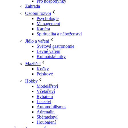
Pro hospodyňky
Zahrada
Osobní rozvoj
Psychologie
Management
Kariéra
Spiritualita a náboženství
Jídlo a vaření
Světová gastronomie
Levné vaření
Kulinářské triky
Mazlíčci
Kočky
Pejskové
Hobby
Modelářství
Včelařství
Rybaření
Letectví
Automobilismus
Adrenalin
Sběratelství
Houbaření