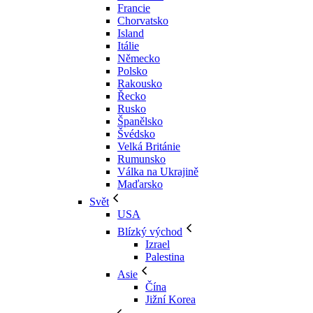
Francie
Chorvatsko
Island
Itálie
Německo
Polsko
Rakousko
Řecko
Rusko
Španělsko
Švédsko
Velká Británie
Rumunsko
Válka na Ukrajině
Maďarsko
Svět
USA
Blízký východ
Izrael
Palestina
Asie
Čína
Jižní Korea