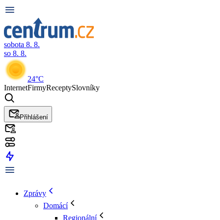
sobota 8. 8.
so 8. 8.
24°C
Internet
Firmy
Recepty
Slovníky
Přihlášení
Zprávy
Domácí
Regionální