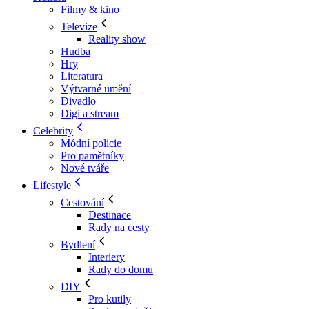
Filmy & kino
Televize
Reality show
Hudba
Hry
Literatura
Výtvarné umění
Divadlo
Digi a stream
Celebrity
Módní policie
Pro pamětníky
Nové tváře
Lifestyle
Cestování
Destinace
Rady na cesty
Bydlení
Interiery
Rady do domu
DIY
Pro kutily