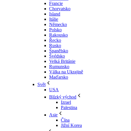
Francie
Chorvatsko
Island
Itálie
Německo
Polsko
Rakousko
Řecko
Rusko
Španělsko
Švédsko
Velká Británie
Rumunsko
Válka na Ukrajině
Maďarsko
Svět
USA
Blízký východ
Izrael
Palestina
Asie
Čína
Jižní Korea