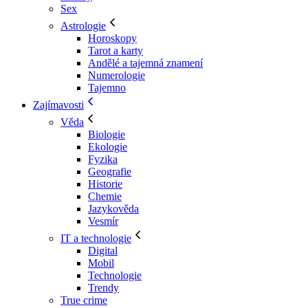
Sex
Astrologie
Horoskopy
Tarot a karty
Andělé a tajemná znamení
Numerologie
Tajemno
Zajímavosti
Věda
Biologie
Ekologie
Fyzika
Geografie
Historie
Chemie
Jazykověda
Vesmír
IT a technologie
Digital
Mobil
Technologie
Trendy
True crime