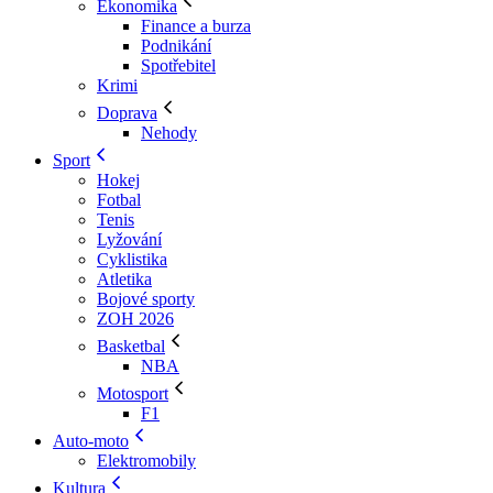
Ekonomika
Finance a burza
Podnikání
Spotřebitel
Krimi
Doprava
Nehody
Sport
Hokej
Fotbal
Tenis
Lyžování
Cyklistika
Atletika
Bojové sporty
ZOH 2026
Basketbal
NBA
Motosport
F1
Auto-moto
Elektromobily
Kultura