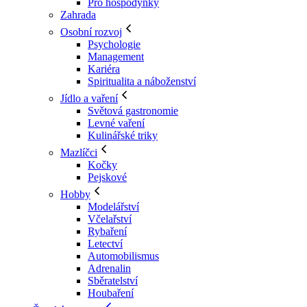
Pro hospodyňky
Zahrada
Osobní rozvoj
Psychologie
Management
Kariéra
Spiritualita a náboženství
Jídlo a vaření
Světová gastronomie
Levné vaření
Kulinářské triky
Mazlíčci
Kočky
Pejskové
Hobby
Modelářství
Včelařství
Rybaření
Letectví
Automobilismus
Adrenalin
Sběratelství
Houbaření