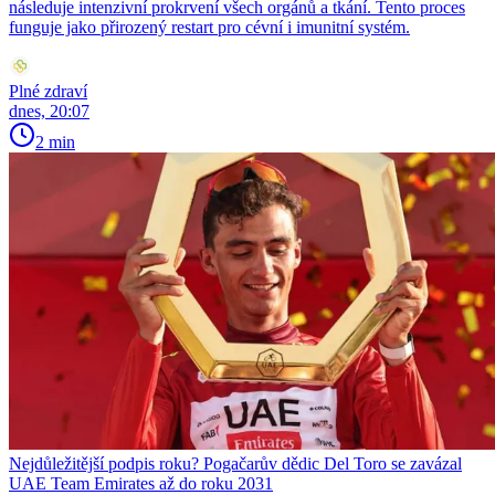
následuje intenzivní prokrvení všech orgánů a tkání. Tento proces
funguje jako přirozený restart pro cévní i imunitní systém.
Plné zdraví
dnes, 20:07
2 min
Nejdůležitější podpis roku? Pogačarův dědic Del Toro se zavázal
UAE Team Emirates až do roku 2031