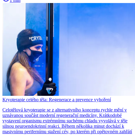
1 min
Kryoterapie celého těla: Regenerace a prevence vyhoření
Celotělová kryoterapie se z alternativního konceptu rychle mění v
uznávanou součást moderní regenerační medicíny. Krátkodobé
vystavení organismu extrémnímu suchému chladu vyvolává v těle
silnou neuroendokrinní reakci. Během několika minut dochází k
masivnímu perifernímu stažení cév, po kterém při opětovném zahřátí