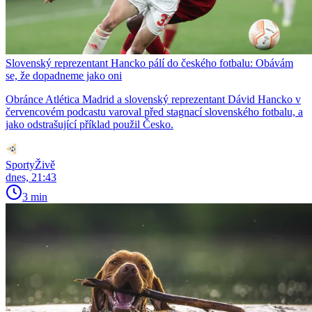
Slovenský reprezentant Hancko pálí do českého fotbalu: Obávám
se, že dopadneme jako oni
Obránce Atlética Madrid a slovenský reprezentant Dávid Hancko v
červencovém podcastu varoval před stagnací slovenského fotbalu, a
jako odstrašující příklad použil Česko.
SportyŽivě
dnes, 21:43
3 min