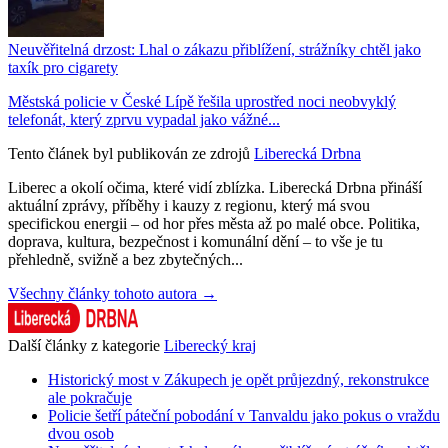
Neuvěřitelná drzost: Lhal o zákazu přiblížení, strážníky chtěl jako
taxík pro cigarety
Městská policie v České Lípě řešila uprostřed noci neobvyklý
telefonát, který zprvu vypadal jako vážné...
Tento článek byl publikován ze zdrojů
Liberecká Drbna
Liberec a okolí očima, které vidí zblízka. Liberecká Drbna přináší
aktuální zprávy, příběhy i kauzy z regionu, který má svou
specifickou energii – od hor přes města až po malé obce. Politika,
doprava, kultura, bezpečnost i komunální dění – to vše je tu
přehledně, svižně a bez zbytečných...
Všechny články tohoto autora →
Další články z kategorie
Liberecký kraj
Historický most v Zákupech je opět průjezdný, rekonstrukce
ale pokračuje
Policie šetří páteční pobodání v Tanvaldu jako pokus o vraždu
dvou osob