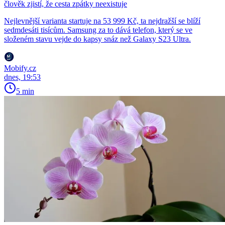
člověk zjistí, že cesta zpátky neexistuje
Nejlevnější varianta startuje na 53 999 Kč, ta nejdražší se blíží
sedmdesáti tisícům. Samsung za to dává telefon, který se ve
složeném stavu vejde do kapsy snáz než Galaxy S23 Ultra.
Mobify.cz
dnes, 19:53
5 min