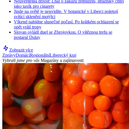
Neuvěřitelná drzost: Lhal o zákazu přiblížení, strážníky chtěl
jako taxík pro cigarety
Jinde na světě je neuvidíte. V botanické v Liberci poletují
svítící sklenění motýlci
Víkend nabídne slunečné počasí. Po krátkém ochlazení se
opět vrátí tropy
Slovan ovládl duel se Zbrojovkou. O vítěznou trefu se
postaral Dulay
Zobrazit více
Zprávy
Domácí
Regionální
Liberecký kraj
Vybrali jsme pro vás
Magazíny a zajímavosti