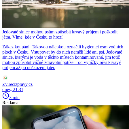
Jedovaté sinice mohou psům způsobit krvavý průjem i poškodit
játra. Víme, kde v Česku to hrozí
Zákaz koupání. Takovou nálepkou označili hygienici osm vodních
ploch v Česku. Vstupovat by do nich neměli lidé ani psi. Jedovaté
sinice, kterými je voda v těchto místech kontaminovaná, jim totiž
mohou způsobit vážné zdravotní potíže – od vyrážky přes krvavý
průjem až po poškození jater.
Zvirecizpravy.cz
dnes, 21:31
3 min
Reklama