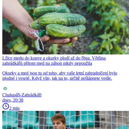
Lžíce medu do konve a okurky plodí až do října. Většina
zahrádkářů přitom med na záhon nikdy nepoužila
Okurky a med jsou tu od toho, aby vaše letní zahradničení bylo
plodné i veselé. Když víte, jak na to, určitě nešlápnete vedle.
Chalupáři-Zahrádkáři
dnes, 20:38
2 min