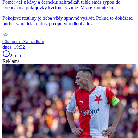
Poměr 4:1 z kávy a česneku: zahrádkáři tuhle směs sypou do
květináčů a pokojovky kvetou i v zimě. Mšice z ní utečou
Pokojové rostliny je třeba vždy správně vyživit. Pokud to dokážete,
budou vám dělat radost po opravdu dlouhá léta.
Chalupáři-Zahrádkáři
dnes, 19:32
2 min
Reklama