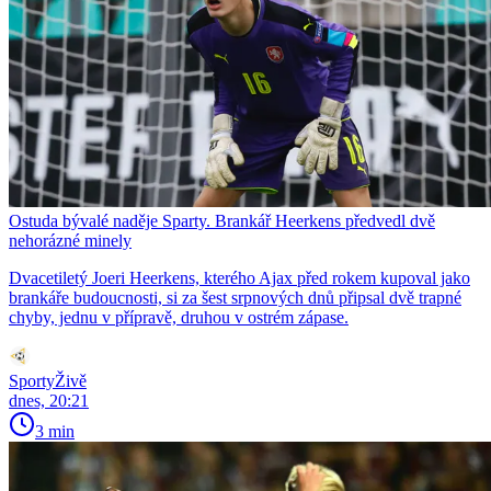
Ostuda bývalé naděje Sparty. Brankář Heerkens předvedl dvě
nehorázné minely
Dvacetiletý Joeri Heerkens, kterého Ajax před rokem kupoval jako
brankáře budoucnosti, si za šest srpnových dnů připsal dvě trapné
chyby, jednu v přípravě, druhou v ostrém zápase.
SportyŽivě
dnes, 20:21
3 min