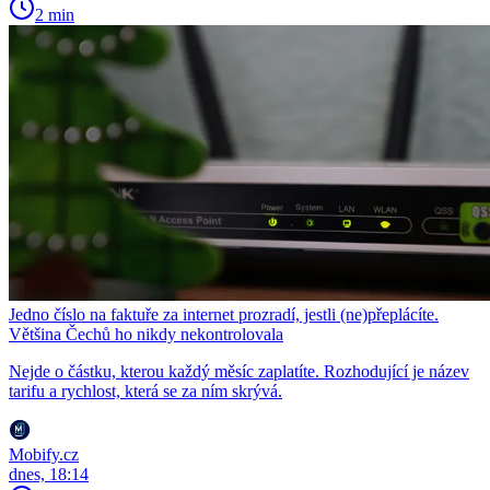
2 min
Jedno číslo na faktuře za internet prozradí, jestli (ne)přeplácíte.
Většina Čechů ho nikdy nekontrolovala
Nejde o částku, kterou každý měsíc zaplatíte. Rozhodující je název
tarifu a rychlost, která se za ním skrývá.
Mobify.cz
dnes, 18:14