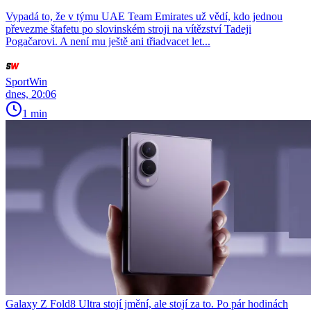
Vypadá to, že v týmu UAE Team Emirates už vědí, kdo jednou
převezme štafetu po slovinském stroji na vítězství Tadeji
Pogačarovi. A není mu ještě ani třiadvacet let...
SportWin
dnes, 20:06
1 min
Galaxy Z Fold8 Ultra stojí jmění, ale stojí za to. Po pár hodinách