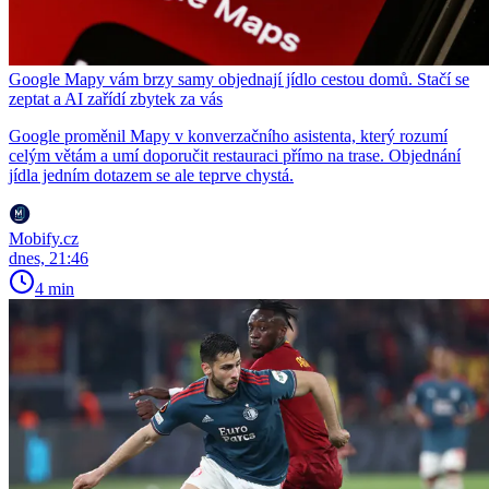
Google Mapy vám brzy samy objednají jídlo cestou domů. Stačí se
zeptat a AI zařídí zbytek za vás
Google proměnil Mapy v konverzačního asistenta, který rozumí
celým větám a umí doporučit restauraci přímo na trase. Objednání
jídla jedním dotazem se ale teprve chystá.
Mobify.cz
dnes, 21:46
4 min