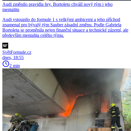
Audi změnilo pravidla hry. Bortoleto chválí nový tým i jeho
mentalitu
Audi vstoupilo do formule 1 s velkými ambicemi a jeho příchod
znamenal pro bývalý tým Sauber zásadní změnu. Podle Gabriela
Bortoleta se proměnila nejen finanční situace a technické zázemí, ale
především mentalita celého týmu.
SvětFormule.cz
dnes, 18:55
2 min