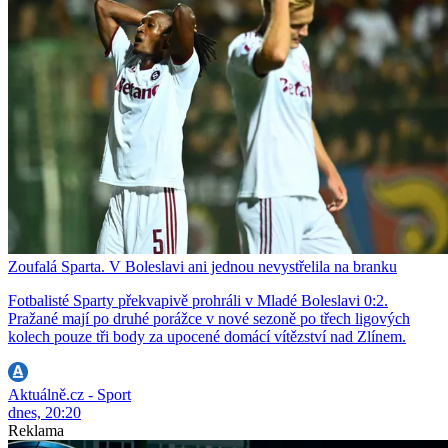
Zoufalá Sparta. V Boleslavi ani jednou nevystřelila na branku
Fotbalisté Sparty překvapivě prohráli v Mladé Boleslavi 0:2.
Pražané mají po druhé porážce v nové sezoně po třech ligových
kolech pouze tři body za upocené domácí vítězství nad Zlínem.
Aktuálně.cz - Sport
dnes, 20:20
Reklama