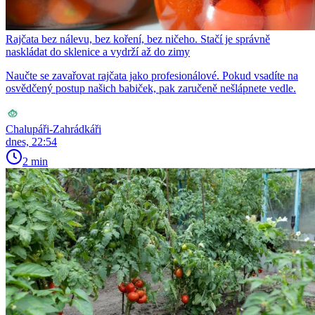
Rajčata bez nálevu, bez koření, bez ničeho. Stačí je správně
naskládat do sklenice a vydrží až do zimy
Naučte se zavařovat rajčata jako profesionálové. Pokud vsadíte na
osvědčený postup našich babiček, pak zaručeně nešlápnete vedle.
Chalupáři-Zahrádkáři
dnes, 22:54
2 min