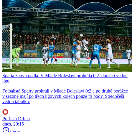
Sparta znovu padla. V Mladé Boleslavi prohrála 0:2, domácí vedou
ligu
Fotbalisté Sparty prohráli v Mladé Boleslavi 0:2 a po druhé porážce
v sezoně mají po třech ligových kolech pouze tři body. Středočeši
vedou tabulku.
Pražská Drbna
dnes, 20:15