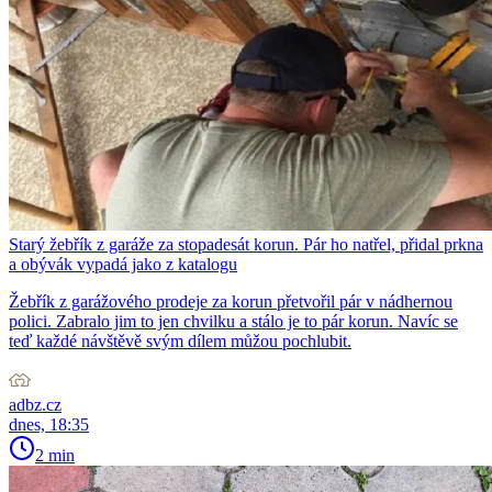
Starý žebřík z garáže za stopadesát korun. Pár ho natřel, přidal prkna
a obývák vypadá jako z katalogu
Žebřík z garážového prodeje za korun přetvořil pár v nádhernou
polici. Zabralo jim to jen chvilku a stálo je to pár korun. Navíc se
teď každé návštěvě svým dílem můžou pochlubit.
adbz.cz
dnes, 18:35
2 min