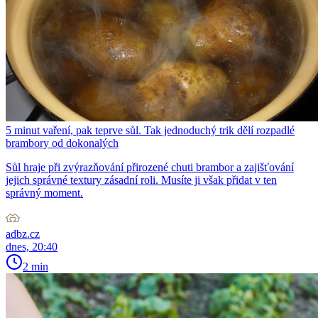
5 minut vaření, pak teprve sůl. Tak jednoduchý trik dělí rozpadlé
brambory od dokonalých
Sůl hraje při zvýrazňování přirozené chuti brambor a zajišťování
jejich správné textury zásadní roli. Musíte ji však přidat v ten
správný moment.
adbz.cz
dnes, 20:40
2 min