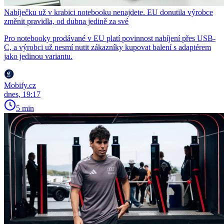
Nabíječku už v krabici notebooku nenajdete. EU donutila výrobce
změnit pravidla, od dubna jedině za své
Pro notebooky prodávané v EU platí povinnost nabíjení přes USB-
C, a výrobci už nesmí nutit zákazníky kupovat balení s adaptérem
jako jedinou variantu.
Mobify.cz
dnes, 19:17
5 min