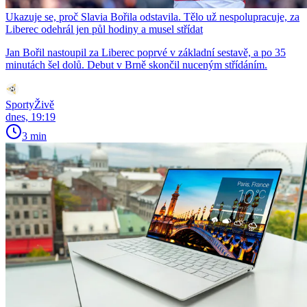
Ukazuje se, proč Slavia Bořila odstavila. Tělo už nespolupracuje, za
Liberec odehrál jen půl hodiny a musel střídat
Jan Bořil nastoupil za Liberec poprvé v základní sestavě, a po 35
minutách šel dolů. Debut v Brně skončil nuceným střídáním.
SportyŽivě
dnes, 19:19
3 min