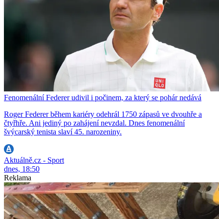
Fenomenální Federer udivil i počinem, za který se pohár nedává
Roger Federer během kariéry odehrál 1750 zápasů ve dvouhře a
čtyřhře. Ani jediný po zahájení nevzdal. Dnes fenomenální
švýcarský tenista slaví 45. narozeniny.
Aktuálně.cz - Sport
dnes, 18:50
Reklama