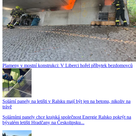
Plameny v mostní konstrukci: V Liberci hořel příbytek bezdomovců
Solární panely na letišti v Ralsku mají být jen na betonu, nikoliv na
trávě
Solárními panely chce krajská společnost Energie Ralsko pokrýt na
bývalém letišti Hradčany na Českolipsku...