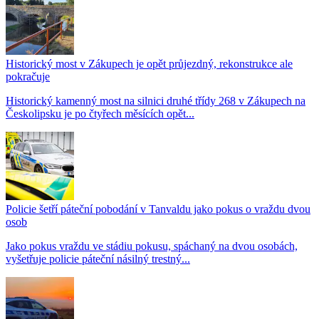
Historický most v Zákupech je opět průjezdný, rekonstrukce ale
pokračuje
Historický kamenný most na silnici druhé třídy 268 v Zákupech na
Českolipsku je po čtyřech měsících opět...
Policie šetří páteční pobodání v Tanvaldu jako pokus o vraždu dvou
osob
Jako pokus vraždu ve stádiu pokusu, spáchaný na dvou osobách,
vyšetřuje policie páteční násilný trestný...