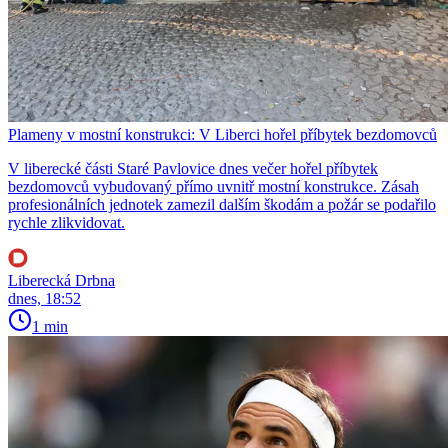
Plameny v mostní konstrukci: V Liberci hořel příbytek bezdomovců
V liberecké části Staré Pavlovice dnes večer hořel příbytek
bezdomovců vybudovaný přímo uvnitř mostní konstrukce. Zásah
profesionálních jednotek zamezil dalším škodám a požár se podařilo
rychle zlikvidovat.
Liberecká Drbna
dnes, 18:52
1 min