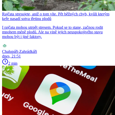
Rajčata stresujete, aniž o tom víte. Pět běžných chyb, kvůli kterým
keře nasadí sotva třetinu plodů
I rajčata mohou utrpět stresem. Pokud se to stane, začnou rodit
mnohem méně plodů. Ale na vině jejich neuspokojivého stavu
mohou být i jiné faktory.
Chalupáři-Zahrádkáři
dnes, 21:51
2 min