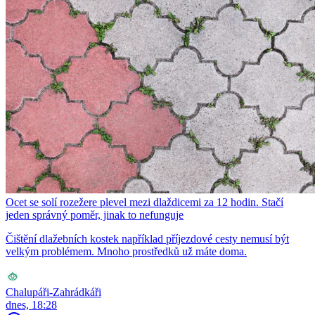
Ocet se solí rozežere plevel mezi dlaždicemi za 12 hodin. Stačí
jeden správný poměr, jinak to nefunguje
Čištění dlažebních kostek například příjezdové cesty nemusí být
velkým problémem. Mnoho prostředků už máte doma.
Chalupáři-Zahrádkáři
dnes, 18:28