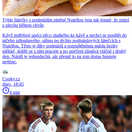
Tyhle šátečky s podmáslím plněné Nutellou jsou tak jemné, že zmizí
z plechu během chvíle
Když potřebuji upéct něco sladkého ke kávě a nechci se pouštět do
ničeho zdlouhavého, sáhnu po těchto podmáslových šátečcích s
Nutellou. Těsto je díky podmáslí a rozpuštěnému máslu hezky
měkké, dobře se s ním pracuje a po upečení zůstává vláčné i druhý
den. Náplň je jednoduchá, ale přesně to na tom doma funguje
nejlépe.
Cooky.cz
dnes, 18:45
4 min