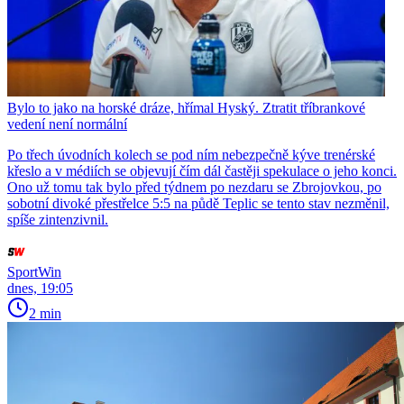
Bylo to jako na horské dráze, hřímal Hyský. Ztratit tříbrankové
vedení není normální
Po třech úvodních kolech se pod ním nebezpečně kýve trenérské
křeslo a v médiích se objevují čím dál častěji spekulace o jeho konci.
Ono už tomu tak bylo před týdnem po nezdaru se Zbrojovkou, po
sobotní divoké přestřelce 5:5 na půdě Teplic se tento stav nezměnil,
spíše zintenzivnil.
SportWin
dnes, 19:05
2 min