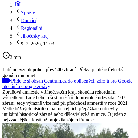
Zprávy
Domácí
Regionální
Jihočeský kraj
9. 7. 2026, 11:03
2 min
Lidé odevzdali policii přes 500 zbraní. Překvapil dělostřelecký
granát i minomet
Přidejte si obsah Centrum.cz do oblíbených zdrojů pro Google
hledání a Google zprávy
Zbraňová amnestie v Jihočeském kraji skončila rekordním
výsledkem. Lidé během šesti měsíců dobrovolně odevzdali 507
zbraní, tedy výrazně více než při předchozí amnestii v roce 2021.
Vedle běžných pistolí se na policejních přepážkách objevily i
unikátní historické zbraně nebo dělostřelecká munice. O jeden z
nejvzácnějších kusů už projevila zájem Francie.