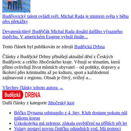
Budějovický talent ovládl svět. Michal Rada je mistrem světa v běhu
přes překážky
Devatenáctiletý Budějčák Michal Rada dosáhl dalšího výrazného
úspěchu. V americkém Eugene vyhrál finále...
Tento článek byl publikován ze zdrojů
Budějcká Drbna
Články z Budějcké Drbny přinášejí aktuální dění z Českých
Budějovic a celého Jihočeského kraje. Věnují se tématům, která
přímo ovlivňují život místních obyvatel – od politiky, dopravy a
školství přes kriminalitu až po kulturu, sport a každodenní
zajímavosti z regionu. Obsah je čtivý, svižný a...
Všechny články tohoto autora →
Další články z kategorie
Jihočeský kraj
Béčko Dynama odstoupilo z 4. ligy. Klub dostane pokutu půl
milionu korun
Úzkokolejka má zelenou, získala osvědčení na příštích pět let
Volary postaví novou čističku odpadních vod. Má pomoci