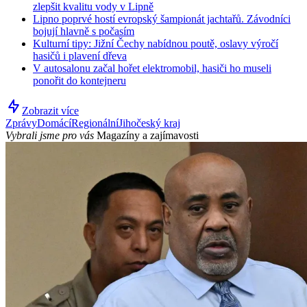
zlepšit kvalitu vody v Lipně
Lipno poprvé hostí evropský šampionát jachtařů. Závodníci
bojují hlavně s počasím
Kulturní tipy: Jižní Čechy nabídnou poutě, oslavy výročí
hasičů i plavení dřeva
V autosalonu začal hořet elektromobil, hasiči ho museli
ponořit do kontejneru
Zobrazit více
Zprávy
Domácí
Regionální
Jihočeský kraj
Vybrali jsme pro vás
Magazíny a zajímavosti