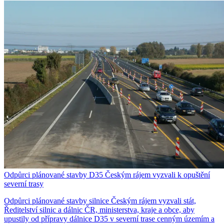
Odpůrci plánované stavby D35 Českým rájem vyzvali k opuštění
severní trasy
Odpůrci plánované stavby silnice Českým rájem vyzvali stát,
Ředitelství silnic a dálnic ČR, ministerstva, kraje a obce, aby
upustily od přípravy dálnice D35 v severní trase cenným územím a