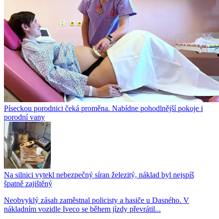
Píseckou porodnici čeká proměna. Nabídne pohodlnější pokoje i
porodní vany
Na silnici vytekl nebezpečný síran železitý, náklad byl nejspíš
špatně zajištěný
Neobvyklý zásah zaměstnal policisty a hasiče u Dasného. V
nákladním vozidle Iveco se během jízdy převrátil...