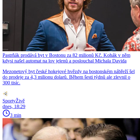
Pastrňák prodává byt v Bostonu za 82 milionů Kč. Kohák v něm
kdysi našel automat na lov jelenů a poslouchal Michala Davida
Mezonetový byt české hokejové hvězdy na bostonském nábřeží šel
do prodeje za 4,3 milionu dolarů. Během šesti týdnů ale zlevnil o
300 tisíc.
SportyŽivě
dnes, 18:29
3 min