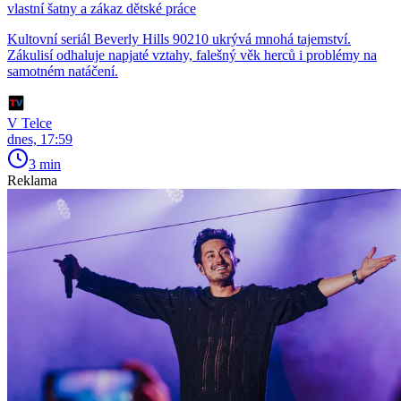
vlastní šatny a zákaz dětské práce
Kultovní seriál Beverly Hills 90210 ukrývá mnohá tajemství.
Zákulisí odhaluje napjaté vztahy, falešný věk herců i problémy na
samotném natáčení.
V Telce
dnes, 17:59
3 min
Reklama