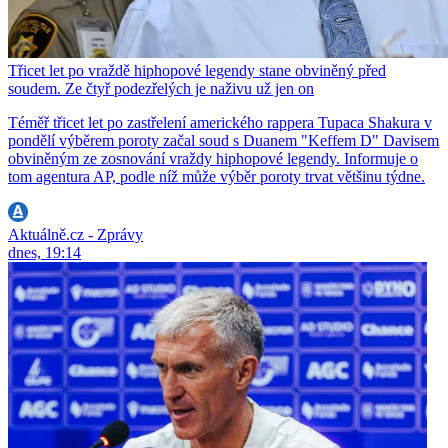
Třicet let po vraždě hiphopové legendy stane obviněný před
soudem. Ze čtyř podezřelých je naživu už jen on
Téměř třicet let po zastřelení amerického rappera Tupaca Shakura v
pondělí výběrem poroty začal soud s Duanem "Keffem D" Davisem
obviněným ze zosnování vraždy hiphopové legendy. Informuje o
tom agentura AP, podle níž může výběr poroty trvat většinu týdne.
Aktuálně.cz - Zprávy
dnes, 19:14