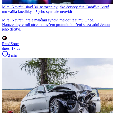
Mirai Navrátil slaví 34. narozeniny jako čerstvý táta. Babička, která
mu vařila knedlíky, už jeho syna ale neuvidí
Mirai Navrátil hraje malému synovi melodii z filmu Once.
Narozeniny v roli otce mu ovšem protnulo loučení se zásadní ženou
jeho dětství.
ReadZone
dnes, 17:53
2 min