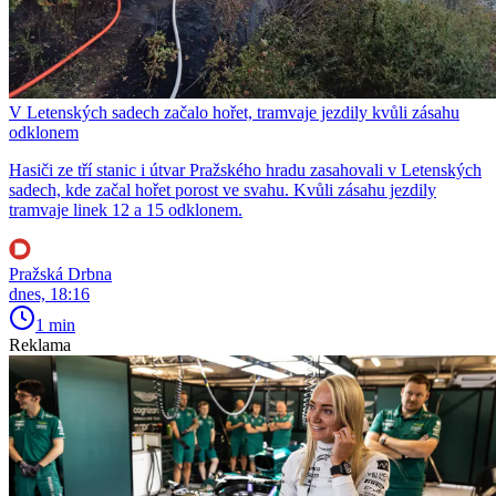
V Letenských sadech začalo hořet, tramvaje jezdily kvůli zásahu
odklonem
Hasiči ze tří stanic i útvar Pražského hradu zasahovali v Letenských
sadech, kde začal hořet porost ve svahu. Kvůli zásahu jezdily
tramvaje linek 12 a 15 odklonem.
Pražská Drbna
dnes, 18:16
1 min
Reklama