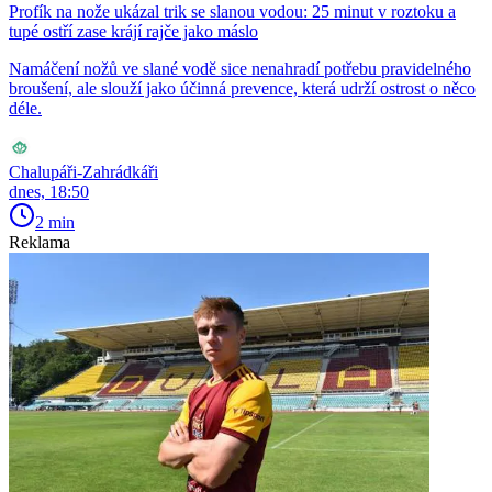
Profík na nože ukázal trik se slanou vodou: 25 minut v roztoku a
tupé ostří zase krájí rajče jako máslo
Namáčení nožů ve slané vodě sice nenahradí potřebu pravidelného
broušení, ale slouží jako účinná prevence, která udrží ostrost o něco
déle.
Chalupáři-Zahrádkáři
dnes, 18:50
2 min
Reklama