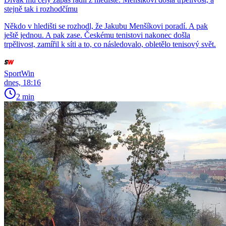
stejně tak i rozhodčímu
Někdo v hledišti se rozhodl, že Jakubu Menšíkovi poradí. A pak
ještě jednou. A pak zase. Českému tenistovi nakonec došla
trpělivost, zamířil k síti a to, co následovalo, obletělo tenisový svět.
SportWin
dnes, 18:16
2 min