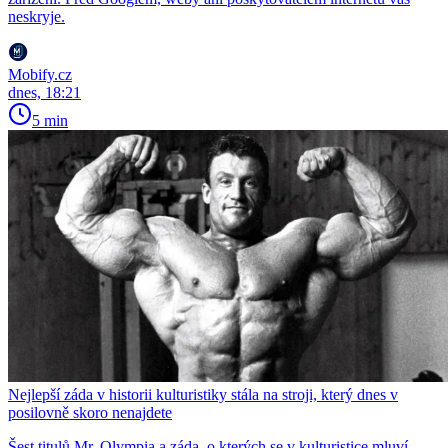
neskryje.
Mobify.cz
dnes, 18:21
5 min
Nejlepší záda v historii kulturistiky stála na stroji, který dnes v
posilovně skoro nenajdete
Šest titulů Mr. Olympia a záda, o kterých se v kulturistice mluví