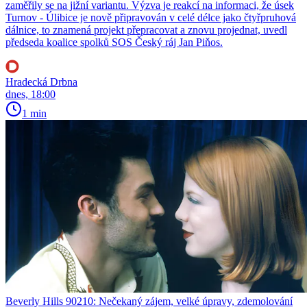
zaměřily se na jižní variantu. Výzva je reakcí na informaci, že úsek
Turnov - Úlibice je nově připravován v celé délce jako čtyřpruhová
dálnice, to znamená projekt přepracovat a znovu projednat, uvedl
předseda koalice spolků SOS Český ráj Jan Piňos.
Hradecká Drbna
dnes, 18:00
1 min
Beverly Hills 90210: Nečekaný zájem, velké úpravy, zdemolování