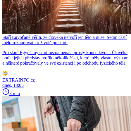
Staří Egypťané věřili, že člověka netvoří jen tělo a duše. Sedm částí
mělo rozhodovat i o životě po smrti
Pro staré Egypťany smrt neznamenala prostý konec života. Člověka
podle jejich představ tvořilo několik částí, které měly vlastní význam
a některé pokračovaly ve své existenci i po odchodu fyzického těla.
EXTRAINFO.cz
dnes, 18:05
3 min