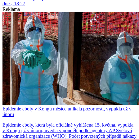
dnes, 18:27
Reklama
Epidemie eboly v Kongu měsíce unikala pozornosti, vypukla už v
únoru
Epidemie eboly, která byla oficiálně vyhlášena 15. května, vypukla
v Kongu již v únoru, uvedla v pondělí podle agentury AP Světová
zdravotnická organizace (WHO). Počet potvrzených případů nákazy