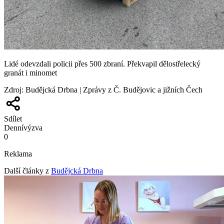
Lidé odevzdali policii přes 500 zbraní. Překvapil dělostřelecký
granát i minomet
Zdroj
:
Budějcká Drbna | Zprávy z Č. Budějovic a jižních Čech
Sdílet
Denní
výzva
0
Reklama
Další články z
Budějcká Drbna