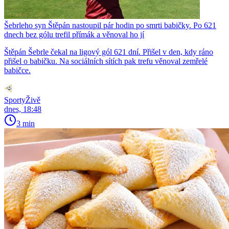
Šebrleho syn Štěpán nastoupil pár hodin po smrti babičky. Po 621
dnech bez gólu trefil přímák a věnoval ho jí
Štěpán Šebrle čekal na ligový gól 621 dní. Přišel v den, kdy ráno
přišel o babičku. Na sociálních sítích pak trefu věnoval zemřelé
babičce.
SportyŽivě
dnes, 18:48
3 min