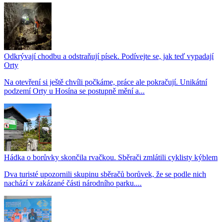
Odkrývají chodbu a odstraňují písek. Podívejte se, jak teď vypadají
Orty
Na otevření si ještě chvíli počkáme, práce ale pokračují. Unikátní
podzemí Orty u Hosína se postupně mění a...
Hádka o borůvky skončila rvačkou. Sběrači zmlátili cyklisty kýblem
Dva turisté upozornili skupinu sběračů borůvek, že se podle nich
nachází v zakázané části národního parku....