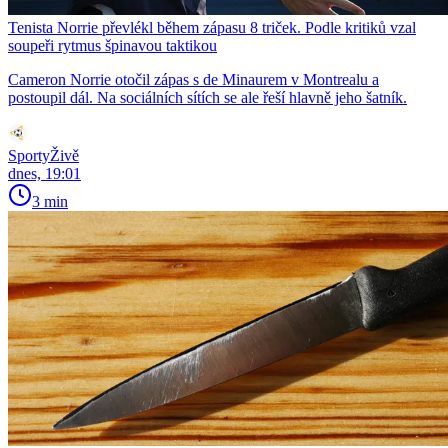
Tenista Norrie převlékl během zápasu 8 triček. Podle kritiků vzal
soupeři rytmus špinavou taktikou
Cameron Norrie otočil zápas s de Minaurem v Montrealu a
postoupil dál. Na sociálních sítích se ale řeší hlavně jeho šatník.
SportyŽivě
dnes, 19:01
3 min