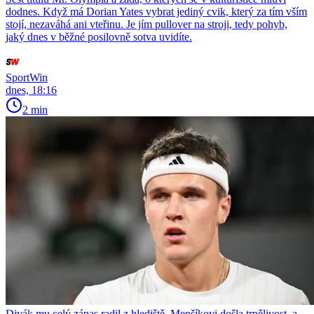
dodnes. Když má Dorian Yates vybrat jediný cvik, který za tím vším
stojí, nezaváhá ani vteřinu. Je jím pullover na stroji, tedy pohyb,
jaký dnes v běžné posilovně sotva uvidíte.
SportWin
dnes, 18:16
2 min
Divák mu celý zápas radil z hlediště. Menšíkovi došla trpělivost, a