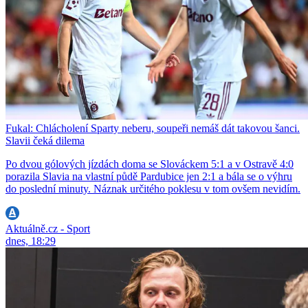
Fukal: Chlácholení Sparty neberu, soupeři nemáš dát takovou šanci.
Slavii čeká dilema
Po dvou gólových jízdách doma se Slováckem 5:1 a v Ostravě 4:0
porazila Slavia na vlastní půdě Pardubice jen 2:1 a bála se o výhru
do poslední minuty. Náznak určitého poklesu v tom ovšem nevidím.
Aktuálně.cz - Sport
dnes, 18:29