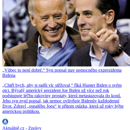
„Vůbec to není dobré.“ Syn popsal stav nemocného exprezidenta
Bidena
„Chtěl bych, aby si radši víc stěžoval,“ říká Hunter Biden o svém
otci. Bývalý americký prezident Joe Biden už více než rok
podstupuje léčbu rakoviny prostaty, která metastazovala do kostí.
Jeho syn nyní popsal, jak nemoc ovlivňuje Bidenův každodenní
život. Zdraví „ospalého Joea“ je přitom otázka, která už roky hýbe
americkou politikou.
Aktuálně.cz - Zprávy