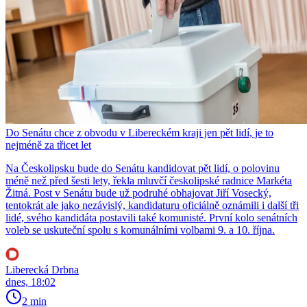
Do Senátu chce z obvodu v Libereckém kraji jen pět lidí, je to
nejméně za třicet let
Na Českolipsku bude do Senátu kandidovat pět lidí, o polovinu
méně než před šesti lety, řekla mluvčí českolipské radnice Markéta
Žitná. Post v Senátu bude už podruhé obhajovat Jiří Vosecký,
tentokrát ale jako nezávislý, kandidaturu oficiálně oznámili i další tři
lidé, svého kandidáta postavili také komunisté. První kolo senátních
voleb se uskuteční spolu s komunálními volbami 9. a 10. října.
Liberecká Drbna
dnes, 18:02
2 min