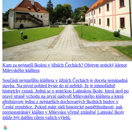
Kam za nejstarší školou v jižních Čechách? Objevte gotický klenot
Milevského kláštera
Součástí nejstaršího kláštera v jižních Čechách je docela nenápadná
stavba. Na první pohled byste do ní neřekli, že je mimořádně
historicky cenná. Jedná se o gotickou Latinskou školu, která stojí po
pravé straně vchodu na první nádvoří Milevského kláštera a která
představuje jednu z nejstarších dochovaných školních budov v
České republice. Pokud máte rádi historické pamětihodnosti, pak
premonstrátský klášter v Milevsku včetně zmíněné Latinské školy
může být dalším cílem vašich výletů.