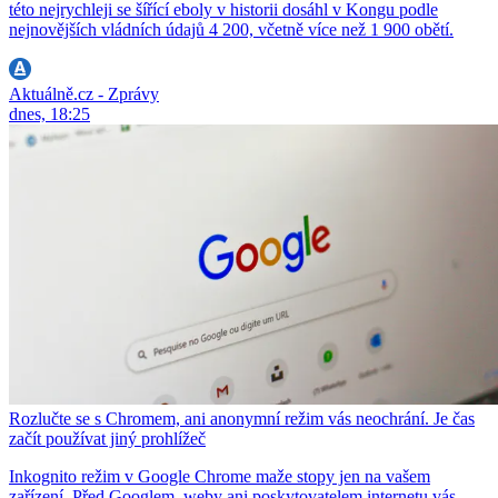
této nejrychleji se šířící eboly v historii dosáhl v Kongu podle
nejnovějších vládních údajů 4 200, včetně více než 1 900 obětí.
Aktuálně.cz - Zprávy
dnes, 18:25
Rozlučte se s Chromem, ani anonymní režim vás neochrání. Je čas
začít používat jiný prohlížeč
Inkognito režim v Google Chrome maže stopy jen na vašem
zařízení. Před Googlem, weby ani poskytovatelem internetu vás