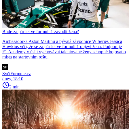
Bude za pár let ve formuli 1 závodit žena?
Ambasadorka Aston Martinu a bývalá závodnice W Series Jessica
Hawkins věří, že se za pár let ve formuli 1 objeví žena. Podporuje
F1 Academy v úsilí vychovávat talentované ženy schopné bojovat o
místa na startovním roštu.
SvětFormule.cz
dnes, 18:10
2 min