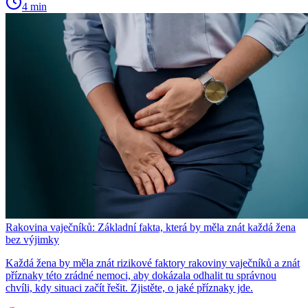
4 min
Rakovina vaječníků: Základní fakta, která by měla znát každá žena
bez výjimky
Každá žena by měla znát rizikové faktory rakoviny vaječníků a znát
příznaky této zrádné nemoci, aby dokázala odhalit tu správnou
chvíli, kdy situaci začít řešit. Zjistěte, o jaké příznaky jde.