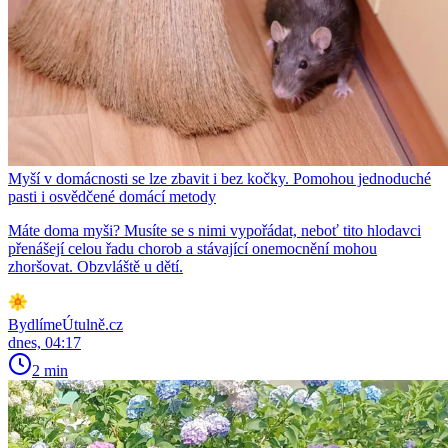
Myší v domácnosti se lze zbavit i bez kočky. Pomohou jednoduché
pasti i osvědčené domácí metody
Máte doma myši? Musíte se s nimi vypořádat, neboť tito hlodavci
přenášejí celou řadu chorob a stávající onemocnění mohou
zhoršovat. Obzvláště u dětí.
BydlímeÚtulně.cz
dnes, 04:17
2 min