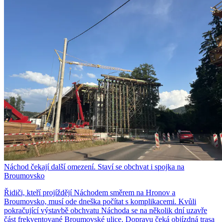
Náchod čekají další omezení. Staví se obchvat i spojka na
Broumovsko
Řidiči, kteří projíždějí Náchodem směrem na Hronov a
Broumovsko, musí ode dneška počítat s komplikacemi. Kvůli
pokračující výstavbě obchvatu Náchoda se na několik dní uzavře
část frekventované Broumovské ulice. Dopravu čeká objízdná trasa