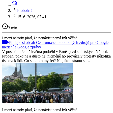
Proboha!
15. 6. 2026, 07:41
3 min
I mezi národy platí, že nenávist nemá být věčná
Přidejte si obsah Centrum.cz do oblíbených zdrojů pro Google
hledání a Google zprávy
V poslední třetině května proběhl v Brně sjezd sudetských Němců.
Proběhl pokojně a důstojně, nicméně ho provázely protesty několika
tisícovek lidí. Co si o tom myslet? Na jakou stranu se…
I mezi národy platí, že nenávist nemá být věčná