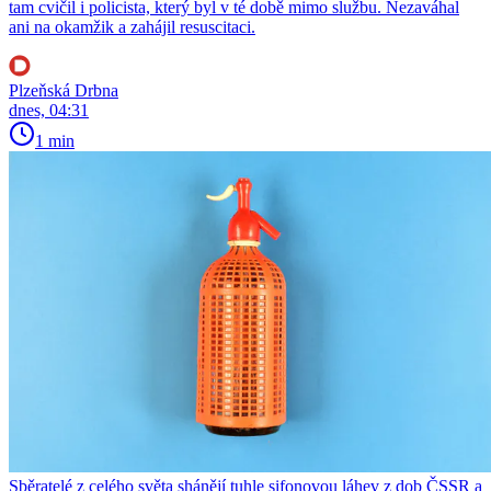
tam cvičil i policista, který byl v té době mimo službu. Nezaváhal
ani na okamžik a zahájil resuscitaci.
Plzeňská Drbna
dnes, 04:31
1 min
Sběratelé z celého světa shánějí tuhle sifonovou láhev z dob ČSSR a