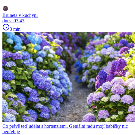
Bruneta v kuchyni
dnes, 03:43
3 min
Co právě teď udělat s hortenziemi. Geniální radu mojí babičky nic
nepřebije