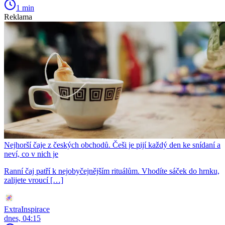
1 min
Reklama
Nejhorší čaje z českých obchodů. Češi je pijí každý den ke snídaní a
neví, co v nich je
Ranní čaj patří k nejobyčejnějším rituálům. Vhodíte sáček do hrnku,
zalijete vroucí […]
ExtraInspirace
dnes, 04:15