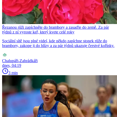
Řezanou růži zapíchněte do brambory a zasaďte do země. Za pár
týdnů z ní vyroste keř, který kvete celé roky
Sociální sítě jsou plné videí, kde někdo zapíchne stonek růže do
brambory, zakope ji do hlízy a za pár týdnů ukazuje čerstvé kořínky.
Chalupáři-Zahrádkáři
dnes, 04:19
3 min