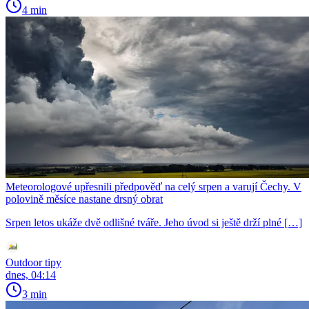
4 min
Meteorologové upřesnili předpověď na celý srpen a varují Čechy. V
polovině měsíce nastane drsný obrat
Srpen letos ukáže dvě odlišné tváře. Jeho úvod si ještě drží plné […]
Outdoor tipy
dnes, 04:14
3 min