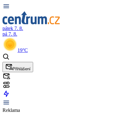
pátek 7. 8.
pá 7. 8.
19°C
Přihlášení
Reklama