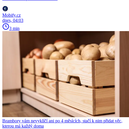
Mobify.cz
dnes, 04:03
3 min
Brambory vám nevyklíčí ani po 4 měsících, stačí k nim přidat věc,
kterou má každý doma