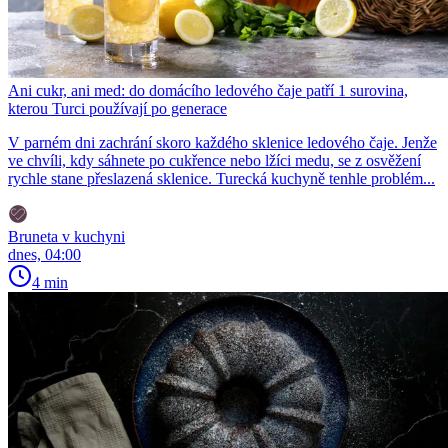
Ani cukr, ani med: do domácího ledového čaje patří 1 surovina,
kterou Turci používají po generace
V parném dni zachrání skoro každého sklenice ledového čaje. Jenže
ve chvíli, kdy sáhnete po cukřence nebo lžíci medu, se z osvěžení
rychle stane přeslazená sklenice. Turecká kuchyně tenhle problém...
Bruneta v kuchyni
dnes, 04:00
4 min