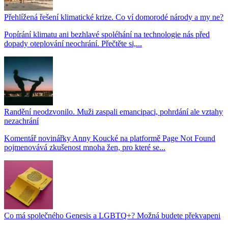
Přehlížená řešení klimatické krize. Co ví domorodé národy a my ne?
Popírání klimatu ani bezhlavé spoléhání na technologie nás před
dopady oteplování neochrání. Přečtěte si,...
Randění neodzvonilo. Muži zaspali emancipaci, pohrdání ale vztahy
nezachrání
Komentář novinářky Anny Koucké na platformě Page Not Found
pojmenovává zkušenost mnoha žen, pro které se...
Co má společného Genesis a LGBTQ+? Možná budete překvapeni