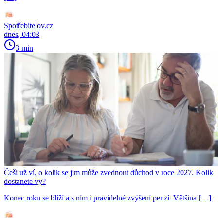
Spotřebitelov.cz
dnes, 04:03
3 min
Češi už ví, o kolik se jim může zvednout důchod v roce 2027. Kolik
dostanete vy?
Konec roku se blíží a s ním i pravidelné zvýšení penzí. Většina […]