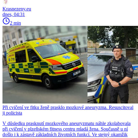
Krasnezeny.eu
dnes, 04:31
2 min
Při cvičení ve fitku ženě prasklo mozkové aneuryzma. Resuscitoval
ji policista
V důsledku prasknutí mozkového aneuryzmatu náhle zkolabovala
při cvičení v plzeňském fitness centru mladá žena. Současně u ní
došlo i k zástavě základních životních funkcí. Ve stejný okamžik