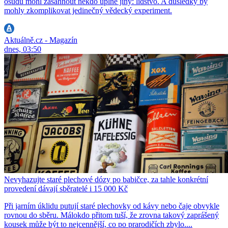
osudu mohl zasáhnout někdo úplně jiný: lidstvo. A důsledky by
mohly zkomplikovat jedinečný vědecký experiment.
Aktuálně.cz - Magazín
dnes, 03:50
Nevyhazujte staré plechové dózy po babičce, za tahle konkrétní
provedení dávají sběratelé i 15 000 Kč
Při jarním úklidu putují staré plechovky od kávy nebo čaje obvykle
rovnou do sběru. Málokdo přitom tuší, že zrovna takový zaprášený
kousek může být to nejcennější, co po prarodičích zbylo....