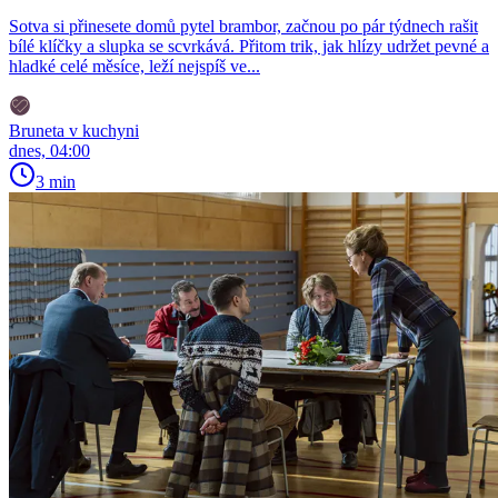
Sotva si přinesete domů pytel brambor, začnou po pár týdnech rašit
bílé klíčky a slupka se scvrkává. Přitom trik, jak hlízy udržet pevné a
hladké celé měsíce, leží nejspíš ve...
Bruneta v kuchyni
dnes, 04:00
3 min