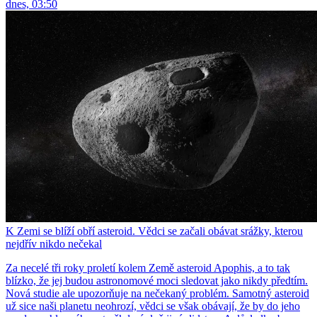
dnes, 03:50
K Zemi se blíží obří asteroid. Vědci se začali obávat srážky, kterou
nejdřív nikdo nečekal
Za necelé tři roky proletí kolem Země asteroid Apophis, a to tak
blízko, že jej budou astronomové moci sledovat jako nikdy předtím.
Nová studie ale upozorňuje na nečekaný problém. Samotný asteroid
už sice naši planetu neohrozí, vědci se však obávají, že by do jeho