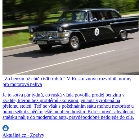
„Za benzin už chtějí 600 rublů.“ V Rusku znovu rozvolnili normy
pro motorová paliva
Je to sotva pár týdnů, co ruská vláda povolila prodej benzinu v
kvalitě, kterou bez problémů skousnou jen auta vyrobená na
přelomu století. Teď se však s požehnáním státu mohou motoristé u
pump setkat s něčím ještě mnohem horším: Kdo si nově schválenou
směsku nalije do moderního auta, pravděpodobně nedojede do cíle.
Aktuálně.cz - Zprávy