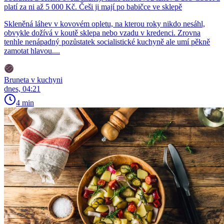
platí za ni až 5 000 Kč. Češi ji mají po babičce ve sklepě
Skleněná láhev v kovovém opletu, na kterou roky nikdo nesáhl,
obvykle dožívá v koutě sklepa nebo vzadu v kredenci. Zrovna
tenhle nenápadný pozůstatek socialistické kuchyně ale umí pěkně
zamotat hlavou....
Bruneta v kuchyni
dnes, 04:21
4 min