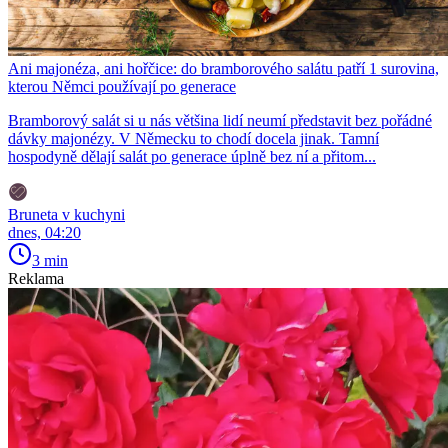
Ani majonéza, ani hořčice: do bramborového salátu patří 1 surovina,
kterou Němci používají po generace
Bramborový salát si u nás většina lidí neumí představit bez pořádné
dávky majonézy. V Německu to chodí docela jinak. Tamní
hospodyně dělají salát po generace úplně bez ní a přitom...
Bruneta v kuchyni
dnes, 04:20
3 min
Reklama