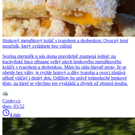
Hrnkový meruňkový koláč s tvarohem a drobenkou: Ovocný letní
moučník, který zvládnete bez vážení
Sezóna meruněk u nás doma pravidelně znamená jediné: na
kuchyňské lince přistane velký plech hrnkového meruňkového
koláče s tvarohem a drobenkou. Mám ho ráda hlavně proto, že se
obejde bez váhy, je rychle hotový a díky tvarohu a ovoci zůstává
pěkně vláčný i druhý den. Odlišuje ho právě jednoduché hrnkové
těsto, na které se všechno jen vyskládá a zbytek už obstará trouba.
Cooky.cz
dnes, 03:52
4 min