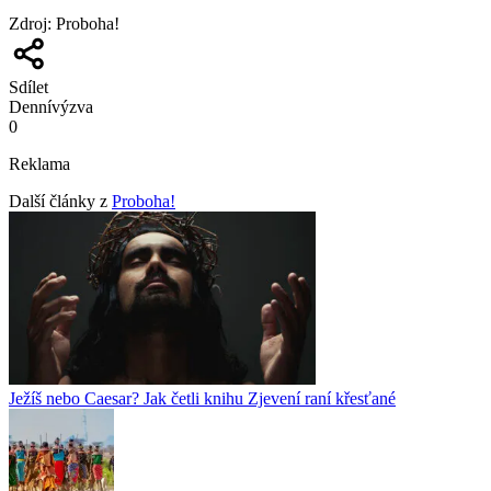
Zdroj
:
Proboha!
Sdílet
Denní
výzva
0
Reklama
Další články z
Proboha!
Ježíš nebo Caesar? Jak četli knihu Zjevení raní křesťané