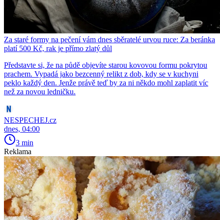
Za staré formy na pečení vám dnes sběratelé urvou ruce: Za beránka
platí 500 Kč, rak je přímo zlatý důl
Představte si, že na půdě objevíte starou kovovou formu pokrytou
prachem. Vypadá jako bezcenný relikt z dob, kdy se v kuchyni
peklo každý den. Jenže právě teď by za ni někdo mohl zaplatit víc
než za novou ledničku.
NESPECHEJ.cz
dnes, 04:00
3 min
Reklama