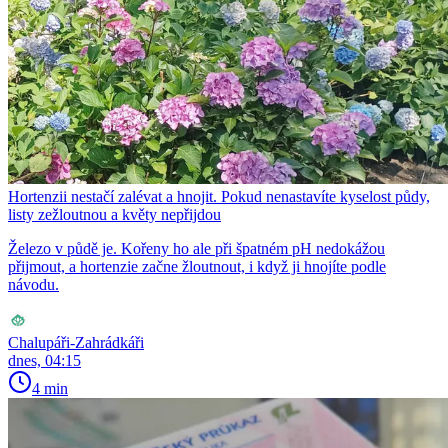
Hortenzii nestačí zalévat a hnojit. Pokud nenastavíte kyselost půdy,
listy zežloutnou a květy nepřijdou
Železo v půdě je. Kořeny ho ale při špatném pH nedokážou
přijmout, a hortenzie začne žloutnout, i když ji hnojíte podle
návodu.
Chalupáři-Zahrádkáři
dnes, 04:15
4 min