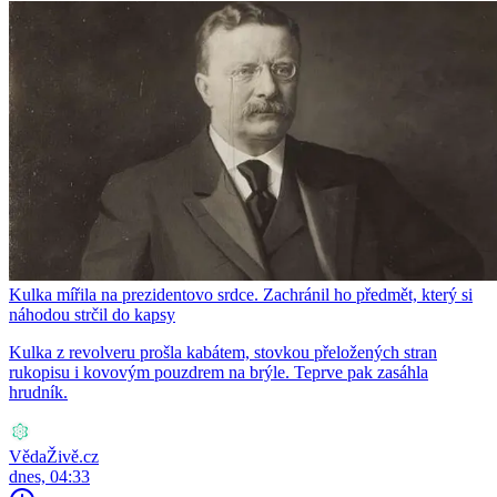
Kulka mířila na prezidentovo srdce. Zachránil ho předmět, který si
náhodou strčil do kapsy
Kulka z revolveru prošla kabátem, stovkou přeložených stran
rukopisu i kovovým pouzdrem na brýle. Teprve pak zasáhla
hrudník.
VědaŽivě.cz
dnes, 04:33