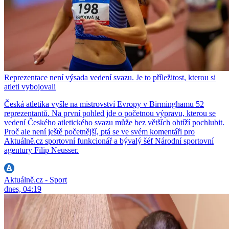
Reprezentace není výsada vedení svazu. Je to příležitost, kterou si
atleti vybojovali
Česká atletika vyšle na mistrovství Evropy v Birminghamu 52
reprezentantů. Na první pohled jde o početnou výpravu, kterou se
vedení Českého atletického svazu může bez větších obtíží pochlubit.
Proč ale není ještě početnější, ptá se ve svém komentáři pro
Aktuálně.cz sportovní funkcionář a bývalý šéf Národní sportovní
agentury Filip Neusser.
Aktuálně.cz - Sport
dnes, 04:19