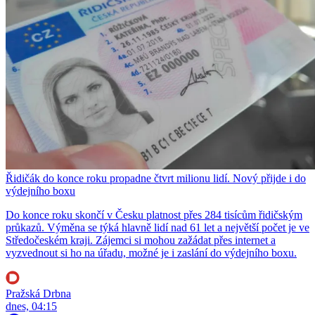
Řidičák do konce roku propadne čtvrt milionu lidí. Nový přijde i do
výdejního boxu
Do konce roku skončí v Česku platnost přes 284 tisícům řidičským
průkazů. Výměna se týká hlavně lidí nad 61 let a největší počet je ve
Středočeském kraji. Zájemci si mohou zažádat přes internet a
vyzvednout si ho na úřadu, možné je i zaslání do výdejního boxu.
Pražská Drbna
dnes, 04:15