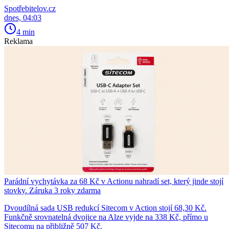
Spotřebitelov.cz
dnes, 04:03
4 min
Reklama
Parádní vychytávka za 68 Kč v Actionu nahradí set, který jinde stojí
stovky. Záruka 3 roky zdarma
Dvoudílná sada USB redukcí Sitecom v Action stojí 68,30 Kč.
Funkčně srovnatelná dvojice na Alze vyjde na 338 Kč, přímo u
Sitecomu na přibližně 507 Kč.